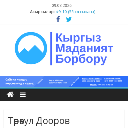
Skip
09.08.2026
to
Акыркылар:
#9-10 (55 сөз сынагы)
content
#5-8 (55 сөз сынагы)
#1-4 (55 сөз сынагы)
#13-14 (55 сөз сынагы)
#11-12 (55 сөз сынагы)
Кыргыз
маданият
борбору
Төрөкул Дооров
Кыргыз
маданияты