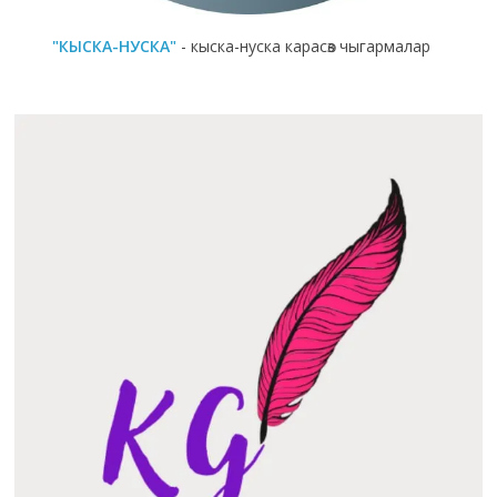
"КЫСКА-НУСКА"
- кыска-нуска карасөз чыгармалар