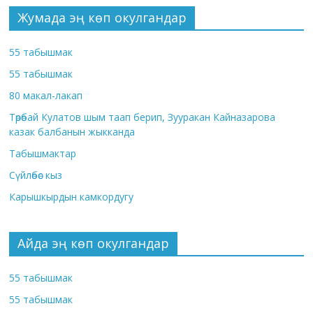
Жумада эң көп окулгандар
55 табышмак
55 табышмак
80 макал-лакап
Төрөбай Кулатов шым таап берип, Зууракан Кайназарова
казак балбанын жыкканда
Табышмактар
Сүйлөбөс кыз
Карышкырдын камкордугу
Айда эң көп окулгандар
55 табышмак
55 табышмак