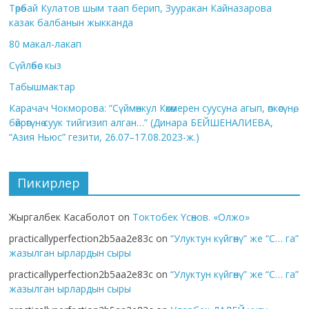
Төрөбай Кулатов шым таап берип, Зууракан Кайназарова
казак балбанын жыкканда
80 макал-лакап
Сүйлөбөс кыз
Табышмактар
Карачач Чокморова: “Сүймөнкул Көкөмерен суусуна агып, өпкөсүнө,
бөйрөгүнө суук тийгизип алган…” (Динара БЕЙШЕНАЛИЕВА,
“Азия Ньюс” гезити, 26.07–17.08.2023-ж.)
Пикирлер
Жыргалбек Касаболот
on
Токтобек Үсөнов. «Олжо»
practicallyperfection2b5aa2e83c
on
“Улуктун күйгөнү” же “С… га”
жазылган ырлардын сыры
practicallyperfection2b5aa2e83c
on
“Улуктун күйгөнү” же “С… га”
жазылган ырлардын сыры