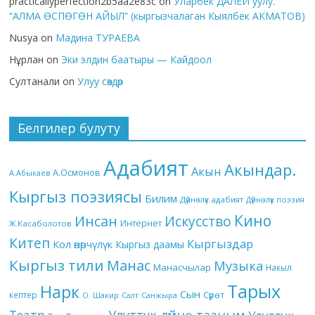
practicallyperfection2b5aa2e83c
on
Уларбек ДАЛЕЙ уулу.
“АЛМА ӨСПӨГӨН АЙЫЛ” (кыргызчалаган Кыялбек АКМАТОВ)
Nusya
on
Мадина ТУРАЕВА
Нұрлан
on
Эки элдин баатыры — Кайдоол
Султанали
on
Улуу сөздөр
Белгилер булуту
Адабият
Акындар.
Акын
А.Осмонов
А.Абыкаев
Кыргыз поэзиясы
Билим
Дүйнөлүк адабият
Дүйнөлүк поэзия
Кино
Инсан
Искусство
Интернет
Ж.Касаболотов
Китеп
Кыргыздар
Кол өнөрчүлүк
Кыргыз даамы
Кыргыз тили
Манас
Музыка
Манасчылар
Накыл
Тарых
Нарк
Сын
кептер
Сүрөт
О. Шакир
Салт
Санжыра