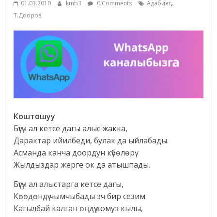
,
01.03.2010
kmb3
0 Comments
Адабият
жана
Т.Дооров
адабияты
Коштошуу
Бүгүн ал кетсе дагы алыс жакка,
Дарактар ийилбеди, булак да ыйлабады.
Асманда канча доордун күбөлөрү
Жылдыздар жерге ок да атышпады.
Бүгүн ал алыстарга кетсе дагы,
Көөдөндү чымчыбады эч бир сезим.
Кагылбай калган өңдүү комуз кылы,