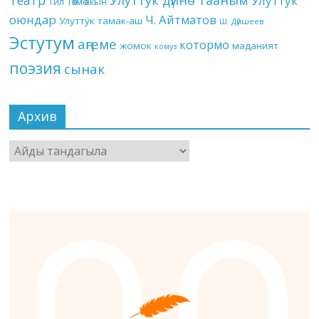
Театр
Улуттук дүйнө тааным
Улуттук
Төкмө акын
Тил
оюндар
Ч. Айтматов
Улуттук тамак-аш
Ш. Дүйшеев
Эстутум
аңгеме
котормо
жомок
маданият
комуз
поэзия
сынак
Архив
Архив