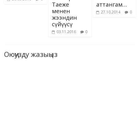
Таеже
аттангам…
менен
27.10.2014
0
жээндин
сүйүүсү
03.11.2016
0
Оюңузду жазыңыз