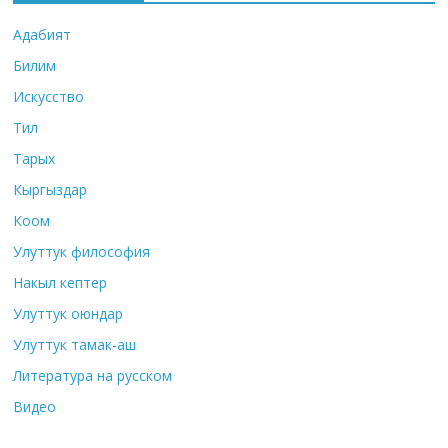
Адабият
Билим
Искусство
Тил
Тарых
Кыргыздар
Коом
Улуттук философия
Накыл кептер
Улуттук оюндар
Улуттук тамак-аш
Литература на русском
Видео