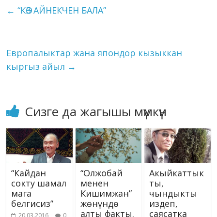
o
a
dI
r
er
A
n
kl
l
et
y
e
←
“КӨЗ АЙНЕКЧЕН БАЛА”
o
m
n
p
g
as
Li
k
p
er
s
n
ni
k
Европалыктар жана япондор кызыккан
ki
кыргыз айыл
→
Сизге да жагышы мүмкүн
“Кайдан
“Олжобай
Акыйкаттык
сокту шамал
менен
ты,
мага
Кишимжан”
чындыкты
белгисиз”
жөнүндө
издеп,
алты факты.
саясатка
20.03.2016
0