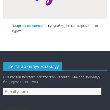
"Кыргыз поэзиясы"
- күнүнө бирден ыр жарыяланып
турат
Почта аркылуу жазылуу
Сиз көрсөткөн почтага сайтта жарыяланган макала тууралуу
билдирүү келип турат.
E-
mail
дарек