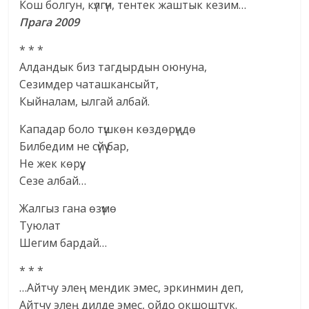
Кош болгун, күлгүн, тентек жаштык кезим…
Прага 2009
* * *
Алдандык биз тагдырдын оюнуна,
Сезимдер чаташкансыйт,
Кыйналам, ылгай албай.
Кападар боло түшкөн көздөрүңдө
Билбедим не сүйүү бар,
Не жек көрүү,
Сезе албай…
Жалгыз гана өзүмө
Туюлат
Шегим бардай…
* * *
…Айтчу элең мендик эмес, эркинмин деп,
Айтчу элең дилде эмес, ойдо окшоштук.