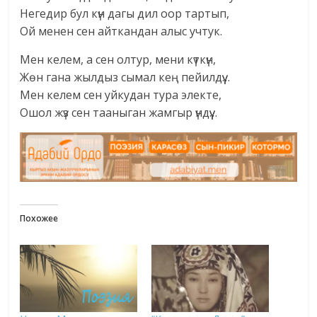
Негедир бул күн дагы дил оор тартып,
Ой менен сен айткандан алыс учтук.
Мен келем, а сен олтур, мени күткүн,
Жөн гана жылдыз сымал кең пейилдүү…
Мен келем сен уйкудан тура электе,
Ошол жүз сен тааныган жамгыр үндүү…
Похожее