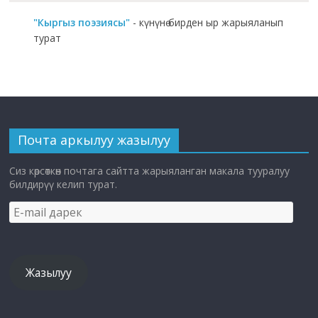
"Кыргыз поэзиясы"
- күнүнө бирден ыр жарыяланып
турат
Почта аркылуу жазылуу
Сиз көрсөткөн почтага сайтта жарыяланган макала тууралуу
билдирүү келип турат.
E-
mail
дарек
Жазылуу