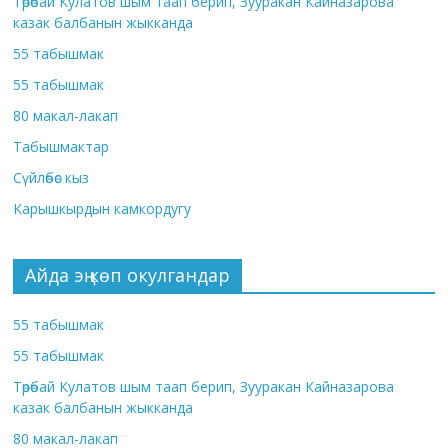
Төрөбай Кулатов шым таап берип, Зууракан Кайназарова
казак балбанын жыкканда
55 табышмак
55 табышмак
80 макал-лакап
Табышмактар
Сүйлөбөс кыз
Карышкырдын камкордугу
Айда эң көп окулгандар
55 табышмак
55 табышмак
Төрөбай Кулатов шым таап берип, Зууракан Кайназарова
казак балбанын жыкканда
80 макал-лакап