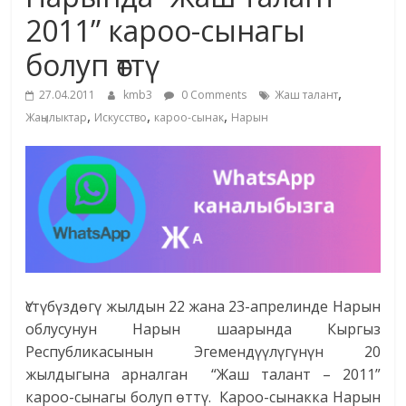
маданияты
2011” кароо-сынагы
жана
болуп өттү
адабияты
,
27.04.2011
kmb3
0 Comments
Жаш талант
,
,
,
Жаңылыктар
Искусство
кароо-сынак
Нарын
Үстүбүздөгү жылдын 22 жана 23-апрелинде Нарын
облусунун Нарын шаарында Кыргыз
Республикасынын Эгемендүүлүгүнүн 20
жылдыгына арналган “Жаш талант – 2011”
кароо-сынагы болуп өттү. Кароо-сынакка Нарын