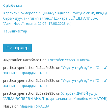
Сүйлөбөс кыз
Карачач Чокморова: “Сүймөнкул Көкөмерен суусуна агып, өпкөсүнө,
бөйрөгүнө суук тийгизип алган…” (Динара БЕЙШЕНАЛИЕВА,
“Азия Ньюс” гезити, 26.07–17.08.2023-ж.)
Табышмактар
Пикирлер
Жыргалбек Касаболот
on
Токтобек Үсөнов. «Олжо»
practicallyperfection2b5aa2e83c
on
“Улуктун күйгөнү” же “С… га”
жазылган ырлардын сыры
practicallyperfection2b5aa2e83c
on
“Улуктун күйгөнү” же “С… га”
жазылган ырлардын сыры
practicallyperfection2b5aa2e83c
on
Уларбек ДАЛЕЙ уулу.
“АЛМА ӨСПӨГӨН АЙЫЛ” (кыргызчалаган Кыялбек АКМАТОВ)
Nusya
on
Мадина ТУРАЕВА