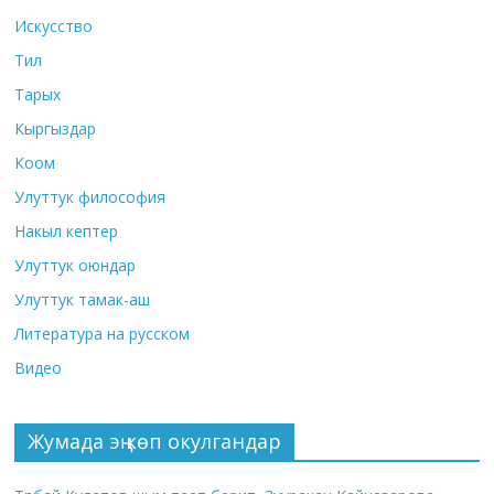
Искусство
Тил
Тарых
Кыргыздар
Коом
Улуттук философия
Накыл кептер
Улуттук оюндар
Улуттук тамак-аш
Литература на русском
Видео
Жумада эң көп окулгандар