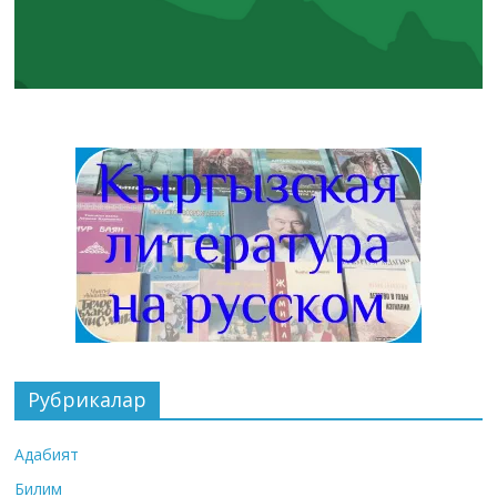
Рубрикалар
Адабият
Билим