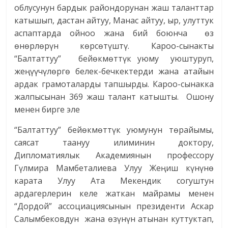
облусунун бардык райондорунан жаш таланттар
катышып, дастан айтуу, Манас айтуу, ыр, улуттук
аспаптарда ойноо жана бий боюнча өз
өнөрлөрүн көрсөтүштү. Кароо-сынакты
“Балтаттуу” бейөкмөттүк уюму уюштуруп,
жеңүүчүлөргө белек-бечкектерди жана атайын
ардак грамоталарды тапшырды. Кароо-сынакка
жалпысынан 369 жаш талант катышты. Ошону
менен бирге эле
“Балтаттуу” бейөкмөттүк уюмунун төрайымы,
саясат таануу илиминин доктору,
Дипломатиялык Академиянын профессору
Гүлмира Мамбеталиева Улуу Жеңиш күнүнө
карата Улуу Ата Мекендик согуштун
ардагерлерин келе жаткан майрамы менен
“Дордой” ассоциациясынын президенти Аскар
Салымбековдун жана өзүнүн атынан куттуктап,