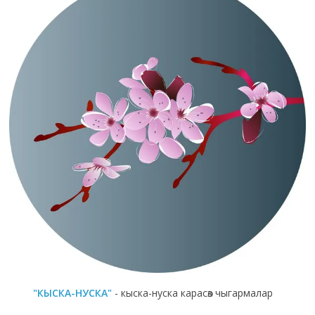
"КЫСКА-НУСКА"
- кыска-нуска карасөз чыгармалар