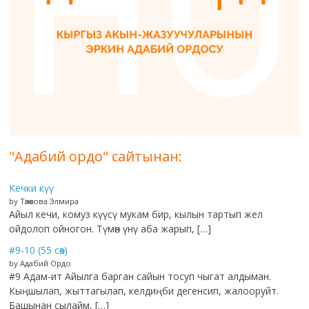
"Адабий ордо" сайтынан:
Кечки күү
by Төлөкова Элмира
Айыл кечи, комуз күүсү мукам бир, кылын тартып жел
ойдолоп ойногон. Түмөн үнү аба жарып, […]
#9-10 (55 сөз)
by Адабий Ордо
#9 Адам-ит Айылга барган сайын тосуп чыгат алдыман.
Кыңшылап, жыттагылап, келдиңби дегенсип, жалооруйт.
Башынан сылайм, […]