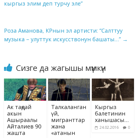
k
p
er
s
n
кыргыз элим деп турчу эле”
ni
k
ki
Роза Аманова, КРнын эл артисти: “Салттуу
музыка – улуттук искусствонун башаты…”
→
Сизге да жагышы мүмкүн
Ак таңдай
Талкаланган
Кыргыз
акын
үй,
балетинин
Ашыраалы
мигранттар
ханышасы…
Айталиев 90
жана
24.02.2016
0
жашта
«атанын