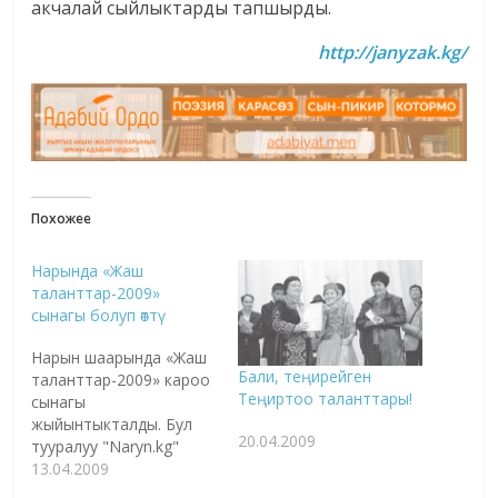
акчалай сыйлыктарды тапшырды.
http://janyzak.kg/
Похожее
Нарында «Жаш
таланттар-2009»
сынагы болуп өттү
Нарын шаарында «Жаш
Бали, теңирейген
таланттар-2009» кароо
Теңиртоо таланттары!
сынагы
жыйынтыкталды. Бул
20.04.2009
тууралуу "Naryn.kg"
медиа борборунун
13.04.2009
сайтында билдирилет.