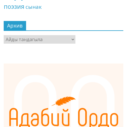
поэзия
сынак
Архив
Архив