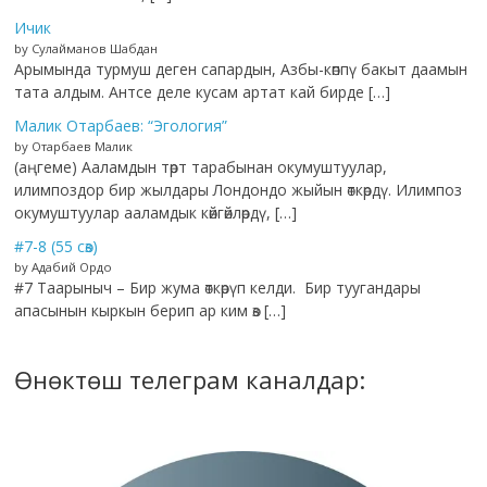
Ичик
by Сулайманов Шабдан
Арымында турмуш деген сапардын, Азбы-көппү бакыт даамын
тата алдым. Антсе деле кусам артат кай бирде […]
Малик Отарбаев: “Эгология”
by Отарбаев Малик
(аңгеме) Ааламдын төрт тарабынан окумуштуулар,
илимпоздор бир жылдары Лондондо жыйын өткөрдү. Илимпоз
окумуштуулар ааламдык көйгөйлөрдү, […]
#7-8 (55 сөз)
by Адабий Ордо
#7 Таарыныч – Бир жума өткөрүп келди. Бир туугандары
апасынын кыркын берип ар ким өз […]
Өнөктөш телеграм каналдар: