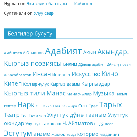
Нұрлан
on
Эки элдин баатыры — Кайдоол
Султанали
on
Улуу сөздөр
Белгилер булуту
Адабият
Акындар.
Акын
А.Осмонов
А.Абыкаев
Кыргыз поэзиясы
Билим
Дүйнөлүк адабият
Дүйнөлүк поэзия
Кино
Инсан
Искусство
Интернет
Ж.Касаболотов
Китеп
Кыргыздар
Кол өнөрчүлүк
Кыргыз даамы
Кыргыз тили
Манас
Музыка
Манасчылар
Накыл
Тарых
Нарк
Сын
кептер
Сүрөт
О. Шакир
Салт
Санжыра
Театр
Улуттук дүйнө тааным
Улуттук
Төкмө акын
Тил
оюндар
Ч. Айтматов
Улуттук тамак-аш
Ш. Дүйшеев
Эстутум
аңгеме
котормо
жомок
маданият
комуз