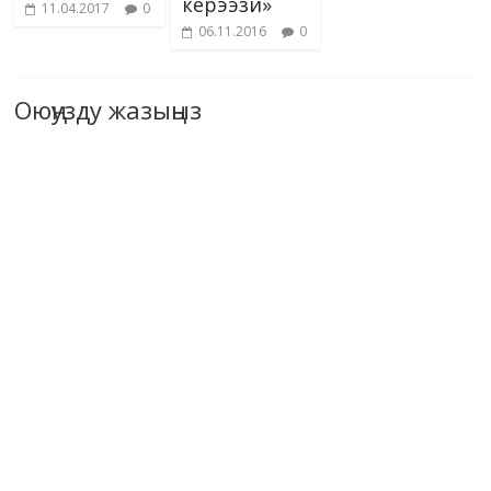
керээзи»
11.04.2017
0
06.11.2016
0
Оюңузду жазыңыз