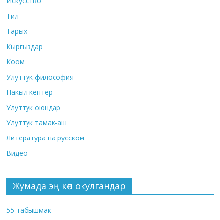
Искусство
Тил
Тарых
Кыргыздар
Коом
Улуттук философия
Накыл кептер
Улуттук оюндар
Улуттук тамак-аш
Литература на русском
Видео
Жумада эң көп окулгандар
55 табышмак