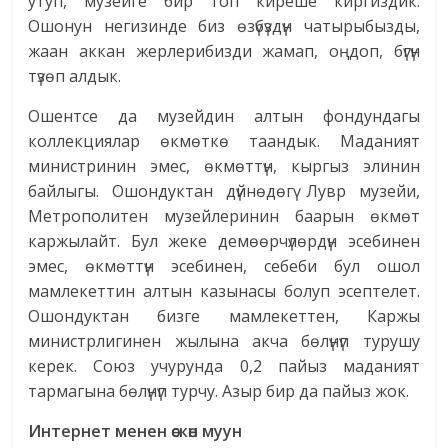
утуп, музейге бир топ киреше киргиздик.
Ошонун негизинде биз өзүбүздүн чатырыбызды,
жаан аккан жерлерибизди жамап, оңдоп, бүгүн
түзөп алдык.
Ошентсе да музейдин алтын фондундагы
коллекциялар өкмөткө таандык. Маданият
министринин эмес, өкмөттүн, кыргыз элинин
байлыгы. Ошондуктан дүйнөдөгү Лувр музейи,
Метрополитен музейлеринин баарын өкмөт
каржылайт. Бул жеке демөөрчүлөрдүн эсебинен
эмес, өкмөттүн эсебинен, себеби бул ошол
мамлекеттин алтын казынасы болуп эсептелет.
Ошондуктан бизге мамлекеттен, Каржы
министрлигинен жылына акча бөлүнүп турушу
керек. Союз учурунда 0,2 пайыз маданият
тармагына бөлүнүп турчу. Азыр бир да пайыз жок.
Интернет менен өскөн муун