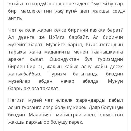
жыйын өткөрдү. Ошондо президент “музей бул ар
бир мамлекеттин жүзү, күзгүсү” деп жакшы сөздү
айтты.
Чет өлкөлүк жаран келсе биринчи каякка барат?
Ал дүкөнгө же ЦУМга барбайт. Ал биринчи
музейге барат. Музейге барып, Кыргызстандын
тарыхы жана маданияты менен таанышканга
аракет кылат. Ошондуктан бул туризмдин
бирден-бир эң жакын кабыл алчу жайы десек
жаңылбайбыз. Туризм багытында биздин
музейлер абдан начар абалда. Мунун
баары акчага такалат.
Негизи музей чет өлкөлүк жарандарды кабыл
алып турганга даяр болушу керек. Даяр болуш үчүн
биздин Маданият министрлигинен, өкмөттөн
жакшы каржылоо болушу керек.