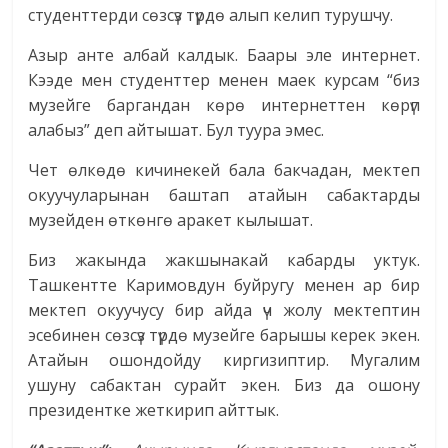
студенттерди сөзсүз түрдө алып келип турушчу.
Азыр анте албай калдык. Баары эле интернет.
Кээде мен студенттер менен маек курсам “биз
музейге баргандан көрө интернеттен көрүп
алабыз” деп айтышат. Бул туура эмес.
Чет өлкөдө кичинекей бала бакчадан, мектеп
окуучуларынан баштап атайын сабактарды
музейден өткөнгө аракет кылышат.
Биз жакында жакшынакай кабарды уктук.
Ташкентте Каримовдун буйругу менен ар бир
мектеп окуучусу бир айда үч жолу мектептин
эсебинен сөзсүз түрдө музейге барышы керек экен.
Атайын ошондойду киргизиптир. Мугалим
ушуну сабактан сурайт экен. Биз да ошону
президентке жеткирип айттык.