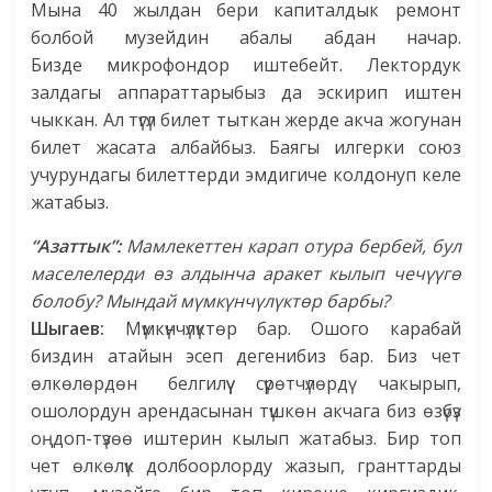
Мына 40 жылдан бери капиталдык ремонт
болбой музейдин абалы абдан начар.
Бизде микрофондор иштебейт. Лектордук
залдагы аппараттарыбыз да эскирип иштен
чыккан. Ал түгүл билет тыткан жерде акча жогунан
билет жасата албайбыз. Баягы илгерки союз
учурундагы билеттерди эмдигиче колдонуп келе
жатабыз.
“Азаттык”:
Мамлекеттен карап отура бербей, бул
маселелерди өз алдынча аракет кылып чечүүгө
болобу? Мындай мүмкүнчүлүктөр барбы?
Шыгаев:
Мүмкүнчүлүктөр бар. Ошого карабай
биздин атайын эсеп дегенибиз бар. Биз чет
өлкөлөрдөн белгилүү сүрөтчүлөрдү чакырып,
ошолордун арендасынан түшкөн акчага биз өзүбүз
оңдоп-түзөө иштерин кылып жатабыз. Бир топ
чет өлкөлүк долбоорлорду жазып, гранттарды