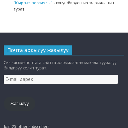
"Кыргыз поэзиясы"
- күнүнө бирден ыр жарыяланып
турат
Почта аркылуу жазылуу
Сиз көрсөткөн почтага сайтта жарыяланган макала тууралуу
билдирүү келип турат.
E-
mail
дарек
Жазылуу
Join 25 other subscribers