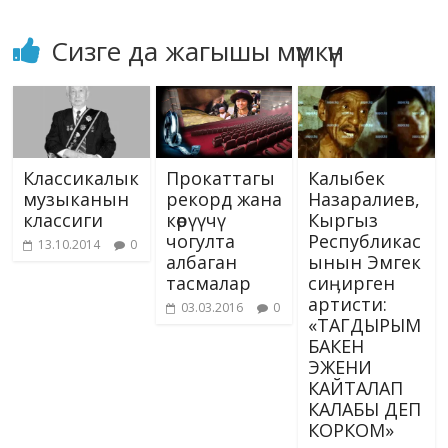
Сизге да жагышы мүмкүн
Классикалык
Прокаттагы
Калыбек
музыканын
рекорд жана
Назаралиев,
классиги
көрүүчү
Кыргыз
чогулта
Республикас
13.10.2014
0
албаган
ынын Эмгек
тасмалар
сиӊирген
артисти:
03.03.2016
0
«ТАГДЫРЫМ
БАКЕН
ЭЖЕНИ
КАЙТАЛАП
КАЛАБЫ ДЕП
КОРКОМ»