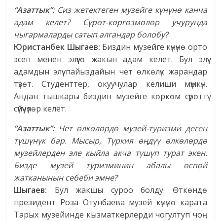
“Азаттык”
: Сиз жетектеген музейге күнүнө канча
адам келет? Сүрөт-көргөзмөлөр учурунда
чыгармаларды сатып алгандар болобу?
Юристанбек Шыгаев:
Биздин музейге күнүнө орто
эсеп менен элүүгө жакын адам келет. Бул элүү
адамдын элүү пайыздайын чет өлкөлүк жарандар
түзөт. Студенттер, окуучулар келиши мүмкүн.
Андан тышкары биздин музейге көркөм сүрөттү
сүйүүчүлөр келет.
“Азаттык”:
Чет өлкөлөрдө музей-туризми деген
түшүнүк бар. Мысыр, Түркия өңдүү өлкөлөрдө
музейлерден эле кыйла акча түшүп турат экен.
Бизде музей туризминин абалы өспөй
жатканынын себеби эмне?
Шыгаев:
Бул жакшы суроо болду. Өткөндө
президент Роза Отунбаева музей күнүнө карата
Тарых музейинде кызматкерлерди чогултуп чоң