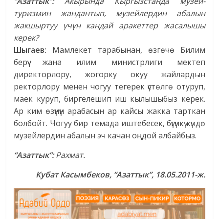
“Азаттык”:
Акырында Кыргызстанда музей-
туризмин жандантып, музейлердин абалын
жакшыртуу үчүн кандай аракеттер жасалышы
керек?
Шыгаев:
Мамлекет тарабынан, өзгөчө Билим
берүү жана илим министрлиги мектеп
директорлору, жогорку окуу жайлардын
ректорлору менен чогуу тегерек үстөлгө отуруп,
маек куруп, биргелешип иш кылышыбыз керек.
Ар ким өзүнүн арабасын ар кайсы жакка тарткан
болбойт. Чогуу бир темада иштебесек, бүгүнкү күндө
музейлердин абалын эч качан оңдой албайбыз.
“Азаттык”:
Рахмат.
Кубат Касымбеков, “Азаттык”, 18.05.2011-ж.