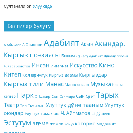
Султанали
on
Улуу сөздөр
Белгилер булуту
Адабият
Акындар.
Акын
А.Осмонов
А.Абыкаев
Кыргыз поэзиясы
Билим
Дүйнөлүк адабият
Дүйнөлүк поэзия
Кино
Инсан
Искусство
Интернет
Ж.Касаболотов
Китеп
Кыргыздар
Кол өнөрчүлүк
Кыргыз даамы
Кыргыз тили
Манас
Музыка
Манасчылар
Накыл
Тарых
Нарк
Сын
кептер
Сүрөт
О. Шакир
Салт
Санжыра
Театр
Улуттук дүйнө тааным
Улуттук
Төкмө акын
Тил
оюндар
Ч. Айтматов
Улуттук тамак-аш
Ш. Дүйшеев
Эстутум
аңгеме
котормо
жомок
маданият
комуз