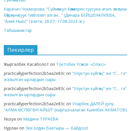
Карачач Чокморова: “Сүймөнкул Көкөмерен суусуна агып, өпкөсүнө,
бөйрөгүнө суук тийгизип алган…” (Динара БЕЙШЕНАЛИЕВА,
“Азия Ньюс” гезити, 26.07–17.08.2023-ж.)
Табышмактар
Пикирлер
Жыргалбек Касаболот
on
Токтобек Үсөнов. «Олжо»
practicallyperfection2b5aa2e83c
on
“Улуктун күйгөнү” же “С… га”
жазылган ырлардын сыры
practicallyperfection2b5aa2e83c
on
“Улуктун күйгөнү” же “С… га”
жазылган ырлардын сыры
practicallyperfection2b5aa2e83c
on
Уларбек ДАЛЕЙ уулу.
“АЛМА ӨСПӨГӨН АЙЫЛ” (кыргызчалаган Кыялбек АКМАТОВ)
Nusya
on
Мадина ТУРАЕВА
Нұрлан
on
Эки элдин баатыры — Кайдоол