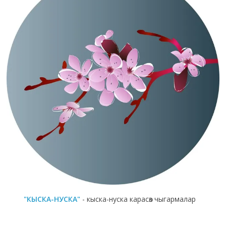
"КЫСКА-НУСКА"
- кыска-нуска карасөз чыгармалар