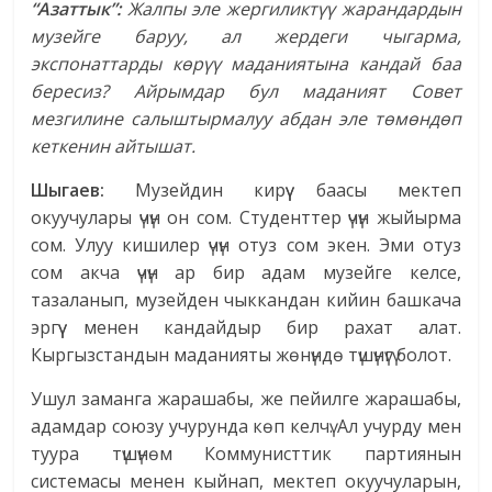
“Азаттык”:
Жалпы эле жергиликтүү жарандардын
музейге баруу, ал жердеги чыгарма,
экспонаттарды көрүү маданиятына кандай баа
бересиз? Айрымдар бул маданият Совет
мезгилине салыштырмалуу абдан эле төмөндөп
кеткенин айтышат.
Шыгаев:
Музейдин кирүү баасы мектеп
окуучулары үчүн он сом. Студенттер үчүн жыйырма
сом. Улуу кишилер үчүн отуз сом экен. Эми отуз
сом акча үчүн ар бир адам музейге келсе,
тазаланып, музейден чыккандан кийин башкача
эргүү менен кандайдыр бир рахат алат.
Кыргызстандын маданияты жөнүндө түшүнүгү болот.
Ушул заманга жарашабы, же пейилге жарашабы,
адамдар союзу учурунда көп келчү. Ал учурду мен
туура түшүнөм Коммунисттик партиянын
системасы менен кыйнап, мектеп окуучуларын,