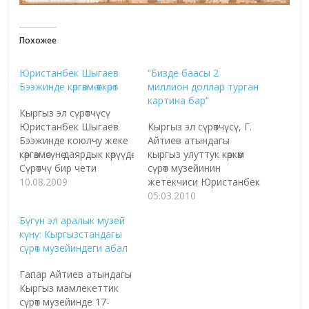
Похожее
Юристанбек Шыгаев
“Бизде баасы 2
Бээжинде көргөзмө өткөрөт
миллион доллар турган
картина бар”
Кыргыз эл сүрөтчүсү
Юристанбек Шыгаев
Кыргыз эл сүрөтчүсү, Г.
Бээжинде коюлчу жеке
Айтиев атындагы
көргөзмөсүнө даярдык көрүүдө.
кыргыз улуттук көркөм
Сүрөтчү бир чети
сүрөт музейинин
Пекинде өтчү эл аралык
10.08.2009
жетекчиси Юристанбек
жеке көргөзмөсүнө, бир
Шыгаев менен маек. -
05.03.2010
чети Бишкекте күзүндө
Юристанбек агай, мына
Бүгүн эл аралык музей
ачылчу кыргыз
быйыл сиз жетектеген
күнү: Кыргызстандагы
сүрөтчүлөрүнүн
улуттук өнөр музейине 75
сүрөт музейиндеги абал
"Акварельдин
жыл толот экен. Деги
кайрылуусу" көргөзмөсүнө
эле учурда музейдин
Гапар Айтиев атындагы
даярдык көрүп, кийинки
ахыбалы кандай?
Кыргыз мамлекеттик
учурда сүрөтчүлөр көп
Маегибизди ушул өңүттөн
сүрөт музейинде 17-
иштебей калган
баштасак. - Бул музей