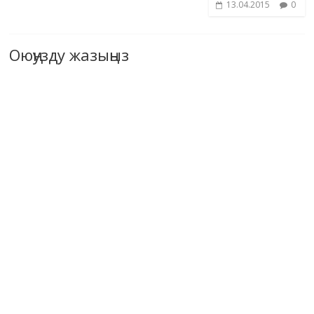
13.04.2015
0
Оюңузду жазыңыз