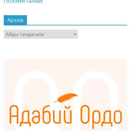
поэзия
сынак
Архив
Архив