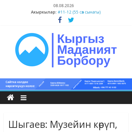
Skip
08.08.2026
to
Акыркылар:
#11-12 (55 сөз сынагы)
content
#9-10 (55 сөз сынагы)
#5-8 (55 сөз сынагы)
#1-4 (55 сөз сынагы)
#13-14 (55 сөз сынагы)
Кыргыз
маданият
борбору
Шыгаев: Музейин көрүп,
Кыргыз
маданияты