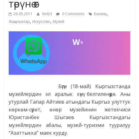
төрүнө өт
жана
,
адабияты
26.05.2011
kmb3
0 Comments
Билим
,
,
Жаңылыктар
Искусство
Музей
Бүгүн (18-май) Кыргызстанда
музейлердин эл аралык күнү белгиленүүдө. Аны
утурлай Гапар Айтиев атындагы Кыргыз улуттук
көркөм-сүрөт, өнөр музейинин жетекчиси
Юристанбек Шыгаев Кыргызстандагы
музейлердин абалы, музей-туризми тууралуу
“Азаттыкка” маек курду.