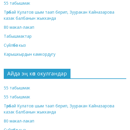
55 табышмак
Төрөбай Кулатов шым таап берип, Зууракан Кайназарова
казак балбанын жыкканда
80 макал-лакап
Табышмактар
Сүйлөбөс кыз
Карышкырдын камкордугу
Айда эң көп окулгандар
55 табышмак
55 табышмак
Төрөбай Кулатов шым таап берип, Зууракан Кайназарова
казак балбанын жыкканда
80 макал-лакап
Сүйлөбөс кыз