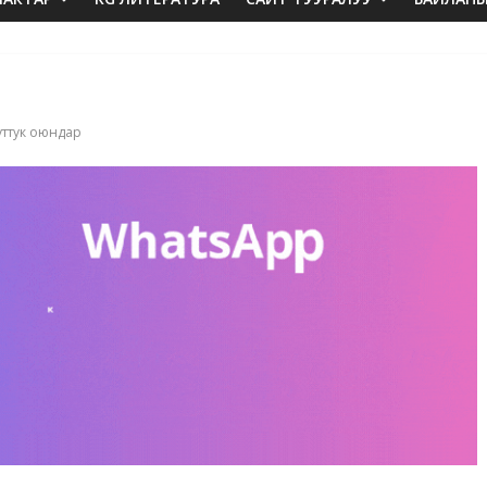
уттук оюндар