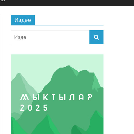
Издөө