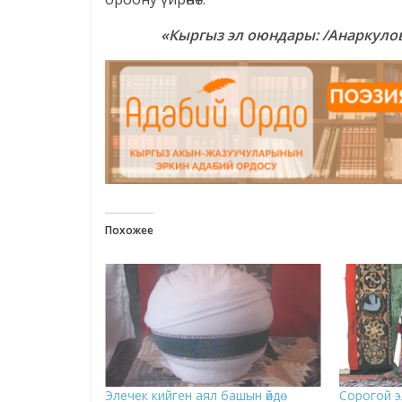
«Кыргыз эл оюндары: /Анаркулов 
Похожее
Элечек кийген аял башын өйдө
Сорогой эл