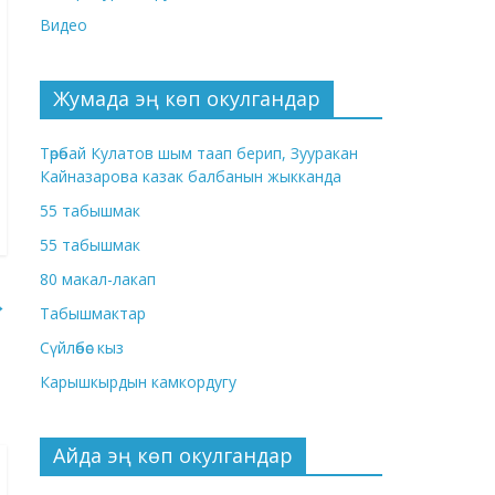
Видео
Жумада эң көп окулгандар
Төрөбай Кулатов шым таап берип, Зууракан
Кайназарова казак балбанын жыкканда
55 табышмак
55 табышмак
80 макал-лакап
→
Табышмактар
Сүйлөбөс кыз
Карышкырдын камкордугу
Айда эң көп окулгандар