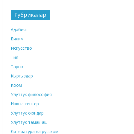
Рубрикалар
Адабият
Билим
Искусство
Тил
Тарых
Кыргыздар
Коом
Улуттук философия
Накыл кептер
Улуттук оюндар
Улуттук тамак-аш
Литература на русском