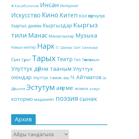
Инсан
Интернет
Ж.Касаболотов
Кино
Китеп
Искусство
Кол өнөрчүлүк
Кыргыз
Кыргыздар
Кыргыз даамы
тили
Манас
Музыка
Манасчылар
Нарк
Накыл кептер
О. Шакир
Салт
Санжыра
Тарых
Театр
Сын
Төкмө акын
Сүрөт
Тил
Улуттук дүйнө тааным
Улуттук
оюндар
Ч. Айтматов
Улуттук тамак-аш
Ш.
Эстутум
аңгеме
жомок
Дүйшеев
комуз
поэзия
сынак
котормо
маданият
Архив
Архив