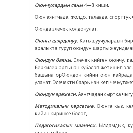
Оюнчулардын саны
4—8 киши.
Оюн аянтчада, жолдо, талаада, спорттук бөлм
Оюнда элечек колдонулат.
Оюнга даярдануу.
Катышуучулардын бирөө
аралыкта туруп оюндун шарты жөнүндө ма
Оюндун баяны.
Элечек кийген оюнчу, ка
Беркилер артынан кубалап жетишип элече
башына орОюндон кийин оюн кайрадан
уланат. Элечекти баарынан кеп чечүүгө ж
Оюндун эрежеси.
Аянтчадан сыртка чыгуу
Методикалык көрсөтмө.
Оюнга кыз, кел
кийин киришсе болот,
Педагогикалык мааниси.
Ылдамдык, күч
ороону үйрөнөт.