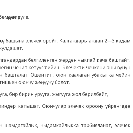
өдө өткөрүлөт.
сү башына элечек оройт. Калгандары андан 2—3 кадам
кулдашат.
лгандардан белгиленген жерден чыкпай кача баштайт.
гин чечип кетүүгө тийиш. Элечекти чечкени аны өзүнүн
 башталат. Ошентип, оюн каалаган убакытка чейин
етишкен оюнчу жеңүүчү болот.
га, бир бирин урууга, жыгууга жол берилбейт,
индер катышат. Оюнчулар элечек ороону үйренгөидөн
 шамдагайлык, чыдамкайлыкка тарбияланат, элечек