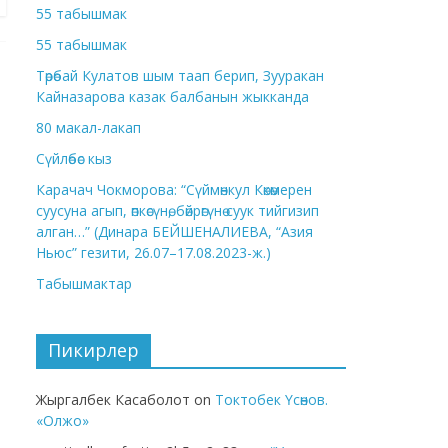
55 табышмак
55 табышмак
Төрөбай Кулатов шым таап берип, Зууракан
Кайназарова казак балбанын жыкканда
80 макал-лакап
Сүйлөбөс кыз
Карачач Чокморова: “Сүймөнкул Көкөмерен
суусуна агып, өпкөсүнө, бөйрөгүнө суук тийгизип
алган…” (Динара БЕЙШЕНАЛИЕВА, “Азия
Ньюс” гезити, 26.07–17.08.2023-ж.)
Табышмактар
Пикирлер
Жыргалбек Касаболот
on
Токтобек Үсөнов.
«Олжо»