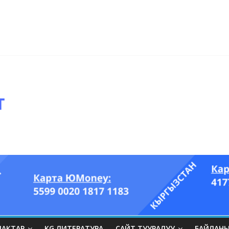
ры он үч акындын котормосунда
ып, өпкөсүнө, бөйрөгүнө суук тийгизип алган…” (Динара БЕЙШЕНАЛИЕВ
ЛАКТАР
KG ЛИТЕРАТУРА
САЙТ ТУУРАЛУУ
БАЙЛАН