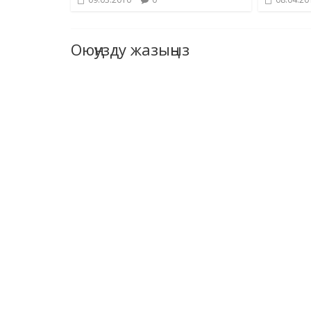
Оюңузду жазыңыз