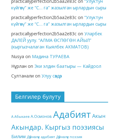
practicallyperfection2b5aa2e83c
on
“Улуктун
күйгөнү” же “С… га” жазылган ырлардын сыры
practicallyperfection2b5aa2e83c
on
“Улуктун
күйгөнү” же “С… га” жазылган ырлардын сыры
practicallyperfection2b5aa2e83c
on
Уларбек
ДАЛЕЙ уулу. “АЛМА ӨСПӨГӨН АЙЫЛ”
(кыргызчалаган Кыялбек АКМАТОВ)
Nusya
on
Мадина ТУРАЕВА
Нұрлан
on
Эки элдин баатыры — Кайдоол
Султанали
on
Улуу сөздөр
Белгилер булуту
Адабият
Акын
А.Осмонов
А.Абыкаев
Акындар. Кыргыз поэзиясы
Билим
Дүйнөлүк адабият
Дүйнөлүк поэзия