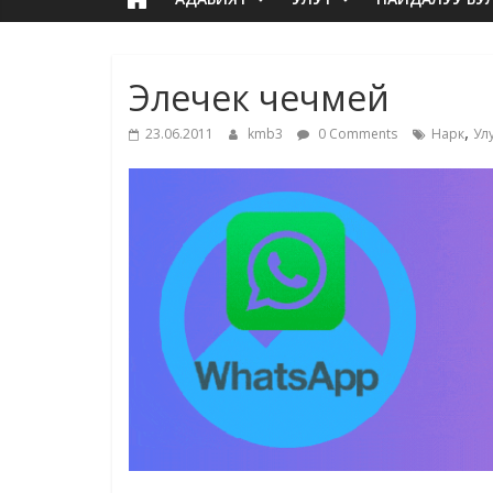
Элечек чечмей
,
23.06.2011
kmb3
0 Comments
Нарк
Ул