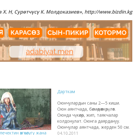
X. Н, Сурөтчүсү К. Молдоказиев», http://www.bizdin.kg
Дарткам
Оюнчулардын саны 2—5 киши.
Оюн аянтчада, бөлмөдө өткөрүлөт.
Оюнда чүкөлөр, жип, таякчалар
колдонулат. Оюнга даярдануу.
Оюнчулар аянтчада, жерден 50 см.
ечектин өзгөчөлүгү жана
бийиктикке таякчаларды
04.10.2011