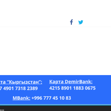
А, “Азия Ньюс” гезити, 26.07–17.08.2023-ж.)
ЫШ