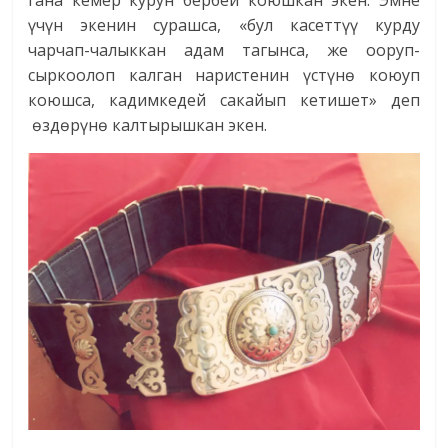
гана кемер курун бербей коюшкан экен. Эмне
үчүн экенин сурашса, «бул касеттүү курду
чарчап-чалыккан адам тагынса, же ооруп-
сыркоолоп калган наристенин үстүнө коюуп
коюшса, кадимкедей сакайып кетишет» деп
өздөрүнө калтырышкан экен.