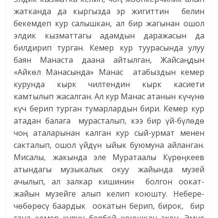
жатканда да кыргызда эр жигиттин белин
бекемдеп кур салышкан, ал бир жагынан ошол
элдик кызматтагы адамдын даражасын да
билдирип турган. Кемер кур туурасында улуу
баян Манаста даана айтылган, Жайсаңдын
«Айкѳл Манасында» Манас атабыздын кемер
курунда кырк чилтендин кырк касиети
камтылып жасалган. Ал кур Манас атанын күчүнө
күч берип турган тумарлардын бири. Кемер кур
атадан балага мурасталып, кээ бир үй-бүлѳдѳ
чоң аталарынан калган кур сый-урмат менен
сакталып, ошол үйдүн ыйык буюмуна айланган.
Мисалы, жакында эле Муратаалы Күрөңкеев
атындагы музыкалык окуу жайында музей
ачылып, ал залкар кишинин болгон оокат-
жайын музейге алып келип коюшту. Небере-
чөбөрөсү баардык оокатын берип, бирок, бир