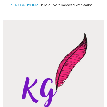
"КЫСКА-НУСКА"
- кыска-нуска карасөз чыгармалар