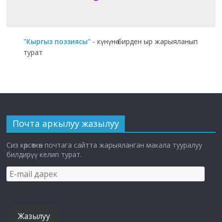
"Кыргыз поэзиясы"
- күнүнө бирден ыр жарыяланып
турат
Почта аркылуу жазылуу
Сиз көрсөткөн почтага сайтта жарыяланган макала тууралуу
билдирүү келип турат.
E-
mail
дарек
Жазылуу