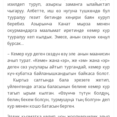
изилдеп туруп, азыркы заманга ылайыктап
чыгаруу. Албетте, иш өз нугуна түшкөндө бул
тууралуу гезит бетинде кеңири баян куруп
беребиз. Азырынча Канат мырза менен
окурмандарга маалымат иретинде кемер кур
тууралуу кеп кылдык. Эмесе, анын сөзүнө көңүл
бурсак…
– Кемер кур деген сѳздүн ѳзү эле анын маанисин
ачып турат. «Кеме» жана «эр», же «эм» жана «эр»
деген сѳз уңгулары айтып тургандай, кемер кур
күч-кубатка байланышкандыгын байкаса болот.
Кыргыз салтында бала эрезеге жетип,
үйлѳнгѳндѳ атасы баласынын белине кемер кур
тагып ырым кылган. «Ѳзүнчѳ түтүн болдуң,
белиң бекем болсун, турмушуңа тың болгун» деп
кур менен кошо батасын берген.
Элдик кызматка келип, чоң жоопкерчилик алып