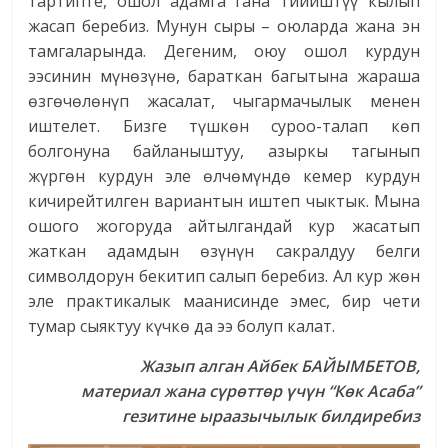
тартипте, ошол адамга гана тийиштүү кылып
жасап беребиз. Мунун сыры – оюларда жана эн
тамгаларында. Дегеним, оюу ошол курдун
ээсинин мүнөзүнө, бараткан багытына жараша
өзгөчөлөнүп жасалат, чыгармачылык менен
иштелет. Бизге түшкөн суроо-талап кѳп
болгонуна байланыштуу, азыркы тагынып
жүргѳн курдун эле ѳлчѳмүндѳ кемер курдун
кичирейтилген вариантын иштеп чыктык. Мына
ошого жогоруда айтылгандай кур жасатып
жаткан адамдын өзүнүн сакралдуу белги
символдорун бекитип салып беребиз. Ал кур жѳн
эле практикалык маанисинде эмес, бир чети
тумар сыяктуу күчкѳ да ээ болуп калат.
Жазып алган Айбек БАЙЫМБЕТОВ,
материал жана сүрөттөр үчүн “Көк Асаба”
гезитине ыраазычылык билдиребиз