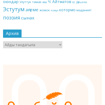
оюндар
Ч. Айтматов
Улуттук тамак-аш
Ш. Дүйшеев
Эстутум
аңгеме
котормо
жомок
маданият
комуз
поэзия
сынак
Архив
Архив