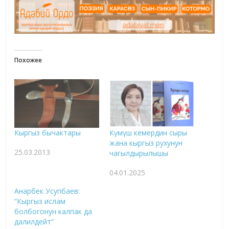
Похожее
Кыргыз бычактары
Күмүш кемердин сыры
жана кыргыз рухунун
25.03.2013
чагылдырылышы
04.01.2025
Анарбек Усупбаев:
“Кыргыз ислам
болбогонун калпак да
далилдейт”