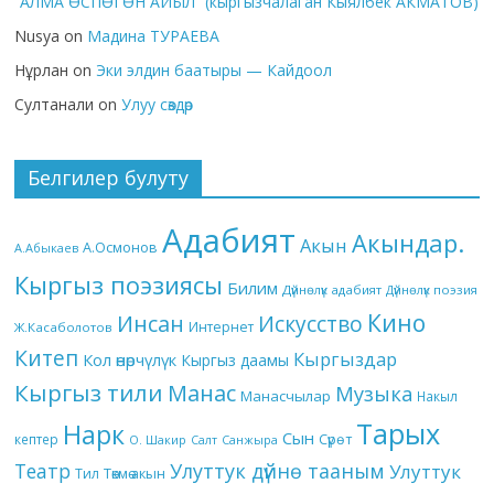
“АЛМА ӨСПӨГӨН АЙЫЛ” (кыргызчалаган Кыялбек АКМАТОВ)
Nusya
on
Мадина ТУРАЕВА
Нұрлан
on
Эки элдин баатыры — Кайдоол
Султанали
on
Улуу сөздөр
Белгилер булуту
Адабият
Акындар.
Акын
А.Осмонов
А.Абыкаев
Кыргыз поэзиясы
Билим
Дүйнөлүк адабият
Дүйнөлүк поэзия
Кино
Инсан
Искусство
Интернет
Ж.Касаболотов
Китеп
Кыргыздар
Кол өнөрчүлүк
Кыргыз даамы
Кыргыз тили
Манас
Музыка
Манасчылар
Накыл
Тарых
Нарк
Сын
кептер
Сүрөт
О. Шакир
Салт
Санжыра
Театр
Улуттук дүйнө тааным
Улуттук
Төкмө акын
Тил