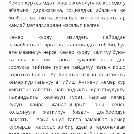
Кемер кур адамдын жаш ѳзгѳчѳлүгүнѳ, коомдогу
абалына, даражасына, социалдык абалына же
болбосо өзгөчө касиети бар экенине карата ар
кандай металлдардан жасалып келген.
Кемер курду изилдеп, кайрадан
заманбапташтырып жатканыбыздын себеби, бул
ѳтѳ маанилүү нерсе. Кемер курду салттуу буюм
катары эле эмес, анын руханий жана ден
соолукка тийгизе турган пайдалуу жагын кошо
кѳрсөтсө болот. Ар бир кыргыздын эр азаматы
кемер кур тагынууга тийиш. Анткени, кемер кур
жигиттик сапатты, чапчаңдыкты, ирээттүүлүктү,
тыкандыкты кѳргѳзүп турат. Кыргыз кемер
курун кайра жандандырып, аны кенен
колдонууга жеткирүү биздин долбоордун
максаты. Азыр ушул тапта заманбап кемер
курларды жасоодо ар бир адамга персоналдык