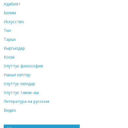
Адабият
Билим
Искусство
Тил
Тарых
Кыргыздар
Коом
Улуттук философия
Накыл кептер
Улуттук оюндар
Улуттук тамак-аш
Литература на русском
Видео