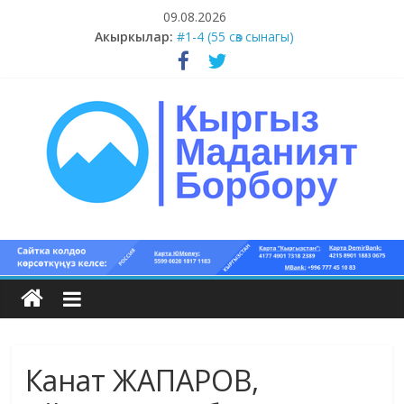
Skip
09.08.2026
to
Акыркылар:
#5-8 (55 сөз сынагы)
content
#1-4 (55 сөз сынагы)
#13-14 (55 сөз сынагы)
#11-12 (55 сөз сынагы)
#9-10 (55 сөз сынагы)
Кыргыз
маданият
борбору
Канат ЖАПАРОВ,
Кыргыз
маданияты