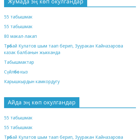
Жумада эң көп окулгандар
55 табышмак
55 табышмак
80 макал-лакап
Төрөбай Кулатов шым таап берип, Зууракан Кайназарова
казак балбанын жыкканда
Табышмактар
Сүйлөбөс кыз
Карышкырдын камкордугу
Айда эң көп окулгандар
55 табышмак
55 табышмак
Төрөбай Кулатов шым таап берип, Зууракан Кайназарова