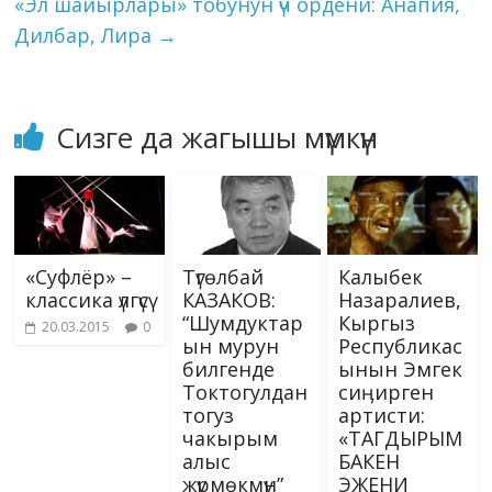
k
«Эл шайырлары» тобунун үч ордени: Анапия,
чепкен…
ki
Дилбар, Лира
→
Сизге да жагышы мүмкүн
«Суфлёр» –
Түгөлбай
Калыбек
классика үлгүсү
КАЗАКОВ:
Назаралиев,
“Шумдуктар
Кыргыз
20.03.2015
0
ын мурун
Республикас
билгенде
ынын Эмгек
Токтогулдан
сиӊирген
тогуз
артисти:
чакырым
«ТАГДЫРЫМ
алыс
БАКЕН
жүрмөкмүн”
ЭЖЕНИ