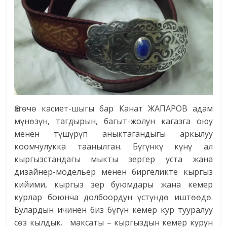
Өзгөчө касиет-шыгы бар Канат ЖАПАРОВ адам
мүнөзүн, тагдырын, багыт-жолун кагазга оюу
менен түшүрүп аныктагандыгы аркылуу
коомчулукка таанылган. Бүгүнкү күнү ал
кыргызстандагы мыкты зергер уста жана
дизайнер-модельер менен биргеликте кыргыз
кийими, кыргыз зер буюмдары жана кемер
курлар боюнча долбоордун үстүндө иштөөдө.
Булардын ичинен биз бүгүн кемер кур тууралуу
сөз кылдык. максаты – кыргыздын кемер курун