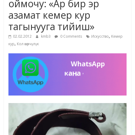
оймочу: «Ар бир эр
жана
азамат кемер кур
адабияты
тагынууга тийиш»
,
02.02.2012
kmb3
0 Comments
Искусство
Кемер
,
кур
Кол өнөрчүлүк