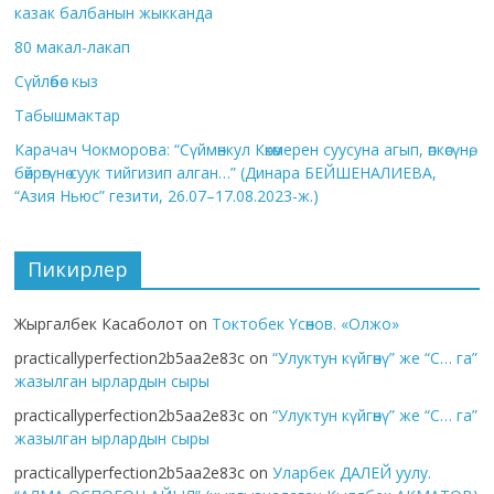
казак балбанын жыкканда
80 макал-лакап
Сүйлөбөс кыз
Табышмактар
Карачач Чокморова: “Сүймөнкул Көкөмерен суусуна агып, өпкөсүнө,
бөйрөгүнө суук тийгизип алган…” (Динара БЕЙШЕНАЛИЕВА,
“Азия Ньюс” гезити, 26.07–17.08.2023-ж.)
Пикирлер
Жыргалбек Касаболот
on
Токтобек Үсөнов. «Олжо»
practicallyperfection2b5aa2e83c
on
“Улуктун күйгөнү” же “С… га”
жазылган ырлардын сыры
practicallyperfection2b5aa2e83c
on
“Улуктун күйгөнү” же “С… га”
жазылган ырлардын сыры
practicallyperfection2b5aa2e83c
on
Уларбек ДАЛЕЙ уулу.