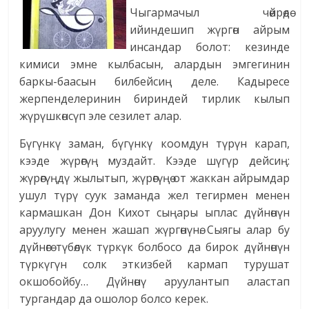
Чыгармачыл чөйрөдө
ийиндешип жүргөн айрым
инсандар болот: кезинде
кимиси эмне кылбасын, алардын эмгегинин
баркы-баасын билбейсиң деле. Кадыресе
жерпенделеринин бириндей тирлик кылып
жүрүшкөнсүп эле сезилет алар.
Бүгүнкү заман, бүгүнкү коомдун түрүн карап,
кээде жүрөгүң муздайт. Кээде шүгүр дейсиң:
жүрөгүңдү жылытып, жүрөгүңө от жаккан айрымдар
ушул түрү суук заманда жел тегирмен менен
кармашкан Дон Кихот сыңары ыплас дүйнөнүн
аруулугу менен жашап жүргөнүнө. Сыягы алар бу
дүйнөгө түбөлүк түркүк болбосо да бирок дүйнөнүн
түркүгүн солк эткизбей кармап турушат
окшобойбу… Дүйнөнү аруулантып аластап
тургандар да ошолор болсо керек.