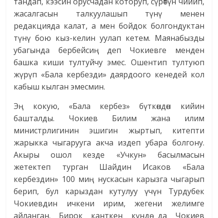
тандап, кээсин орусчадан которуп, сүрөтүн чийип,
жасалгасын талкуулашып түнү менен
редакцияда калат, а мен бойдок болгондуктан
түнү бою кыз-келин уулап кетем. Маянабызды
убагында бербейсиң деп Чокиевге менден
башка киши тултуйчу эмес. Ошентип тултуюп
жүрүп «Бала кербезди» даярдоого кенедей кол
кабыш кылган эмесмин.
Эң кокую, «Бала кербез» бүткөндөн кийин
башталды. Чокиев Билим жана илим
министрлигинин эшигин жыртып, китепти
жарыкка чыгарууга акча издеп убара болгону.
Акыры ошол кезде «Учкун» басылмасын
жетектеп турган Шайдин Исаков «Бала
кербездин» 100 миң нускасын карызга чыгарып
берип, бул карыздан кутулуу үчүн Турдубек
Чокиевдин ичкени ирим, жегени желимге
айланган. Бирок канткен күндө да Чокиев