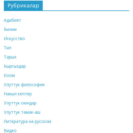
Рубрикалар
Адабият
Билим
Искусство
Тил
Тарых
Кыргыздар
Коом
Улуттук философия
Накыл кептер
Улуттук оюндар
Улуттук тамак-аш
Литература на русском
Видео