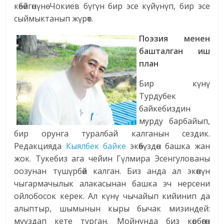
көбөйгөнүнө Чокиев бүгүн бир эсе күйүнүп, бир эсе
сыймыктанып жүрөт.
Поэзия менен
башталган иш
план
Бир күнү
Турдубек
байкебиздин
мурду барбайып,
бир орунга туралбай калганын сездик.
Редакцияда
Кыялбек байке
экөөбүздөн башка жан
жок. Тукебиз ага чейин Гүлмира Эсенгулованы
оозунан түшүрбөй калган. Биз анда ал экөөнүн
чыгармачылык алакасынан башка эч нерсени
ойлобосок керек. Ал күнү чычайып кийинип да
алыптыр, шымынын кыры бычак мизиндей:
мууздап кете турган. Мойнунда биз көрбөгөн