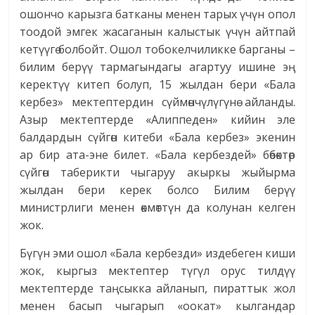
ошончо карызга батканы менен тарых үчүн опол
тоодой эмгек жасаганын калыстык үчүн айтпай
кетүүгө болбойт. Ошол тобокелчиликке барганы –
билим берүү тармагындагы агартуу ишине эң
керектүү китеп болуп, 15 жылдан бери «Бала
кербез» мектептердин сүймөнчүлүгүнө айланды.
Азыр мектептерде «Алиппеден» кийин эле
балдардын сүйгөн китеби «Бала кербез» экенин
ар бир ата-эне билет. «Бала кербездей» бөбөктөр
сүйгөн таберикти чыгаруу акыркы жыйырма
жылдан бери керек болсо Билим берүү
министрлиги менен өкмөттүн да колунан келген
жок.
Бүгүн эми ошол «Бала кербезди» издебеген киши
жок, кыргыз мектептер түгүл орус тилдүү
мектептерде таңсыкка айланып, пираттык жол
менен басып чыгарып «оокат» кылгандар