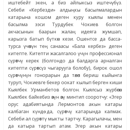
иштебейт экен, а биз айлыксыз иштечүбүз.
Себеби «Кербезди» алдыңкы басылмалардын
катарына кошом деген куру кыялы менен
басылма ээси Турдубек Чокиев болгон
акчасынын баарын жалаң идеяга жумшап,
карызга батып бүткөн кези. Ошентсе да басса-
турса үчөөнүн тең санаасы «Бала кербез» деген
китепте. Китепти жасалгалоо үчүн профессионал
сүрөтчү керек (болгондо да балдарга арналган
китепти сүрөтсүз чыгарууга болобу), бирок ошол
сүрөтчүнүн гонорарын да төлөп бериш кыйынга
туруп, Чокиевге бекер оокат кылып берген киши
Кыялбек Урманбетов болгон. Кыялсыз жүрбөгөн
Кыялбек байкебиз өзүн өзү минтип сооротчу: «Эгер
орус адабиятында Лермонтов акын катары
калбаган күндө да, сүрөтчү катарында калмак.
Себеби ал сүрөттү мыкты тартчу. Карагылачы, мен
да катыра тартып атам. Эгер акын катары