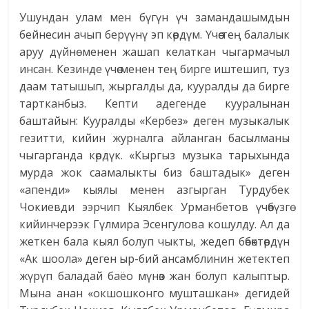
Ушундан улам мен бүгүн үч замандашымдын
бейнесин ачып берүүнү эп көрдүм. Үчөө тең балалык
аруу дүйнө менен жашап келаткан чыгармачыл
инсан. Кезинде үчөө менен тең бирге иштешип, туз
даам татышып, жыргалды да, кууралды да бирге
тартканбыз. Кепти адегенде кууралынан
баштайын: Кууралды «Кербез» деген музыкалык
гезитти, кийин журналга айланган басылманы
чыгарганда көрдүк. «Кыргыз музыка тарыхында
мурда жок саамалыкты биз баштадык» деген
«апенди» кыялы менен азгырган Турдубек
Чокиевди ээрчип Кыялбек Урманбетов үчөөбүзгө
кийинчерээк Гүлмира Эсенгулова кошулду. Ал да
жеткен бала кыял болуп чыкты, жедеп бөбөктөрдүн
«Ак шоола» деген ыр-бий ансамблинин жетектеп
жүрүп баладай баёо мүнөз жан болуп калыптыр.
Мына анан «окшошконго мушташкан» дегидей