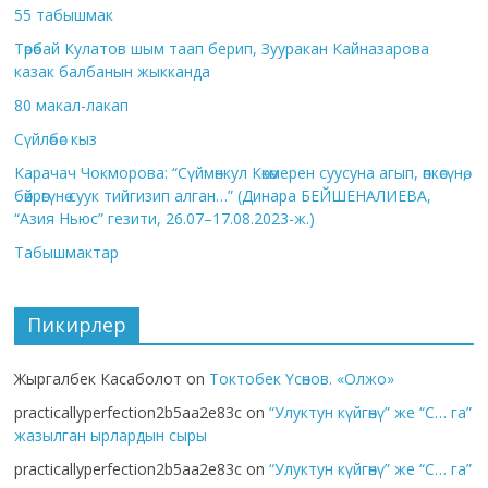
55 табышмак
Төрөбай Кулатов шым таап берип, Зууракан Кайназарова
казак балбанын жыкканда
80 макал-лакап
Сүйлөбөс кыз
Карачач Чокморова: “Сүймөнкул Көкөмерен суусуна агып, өпкөсүнө,
бөйрөгүнө суук тийгизип алган…” (Динара БЕЙШЕНАЛИЕВА,
“Азия Ньюс” гезити, 26.07–17.08.2023-ж.)
Табышмактар
Пикирлер
Жыргалбек Касаболот
on
Токтобек Үсөнов. «Олжо»
practicallyperfection2b5aa2e83c
on
“Улуктун күйгөнү” же “С… га”
жазылган ырлардын сыры
practicallyperfection2b5aa2e83c
on
“Улуктун күйгөнү” же “С… га”