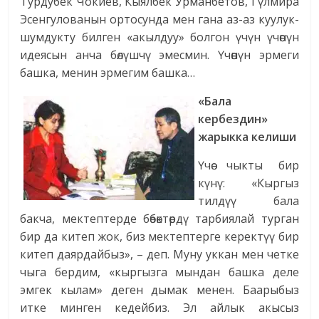
Турдубек Чокиев, Кыялбек Урманбетов, Гүлмира
Эсенгулованын ортосунда мен гана аз-аз куулук-
шумдукту билген «акылдуу» болгон үчүн үчөөнүн
идеясын анча бөлүшчү эмесмин. Үчөөнүн эрмеги
башка, менин эрмегим башка…
«Бала
кербездин»
жарыкка келиши
Үчөө чыкты бир
күнү: «Кыргыз
тилдүү бала
бакча, мектептерде бөбөктөрдү тарбиялай турган
бир да китеп жок, биз мектептерге керектүү бир
китеп даярдайбыз», – деп. Муну уккан мен четке
чыга бердим, «кыргызга мындан башка деле
эмгек кылам» деген дымак менен. Баарыбыз
итке минген кедейбиз. Эл айлык акысыз