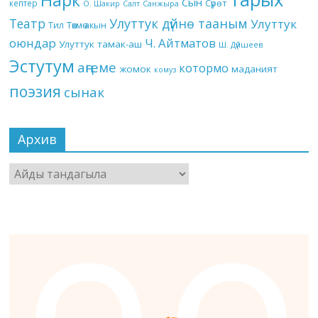
Сын
кептер
Сүрөт
О. Шакир
Салт
Санжыра
Театр
Улуттук дүйнө тааным
Улуттук
Төкмө акын
Тил
оюндар
Ч. Айтматов
Улуттук тамак-аш
Ш. Дүйшеев
Эстутум
аңгеме
котормо
жомок
маданият
комуз
поэзия
сынак
Архив
Архив