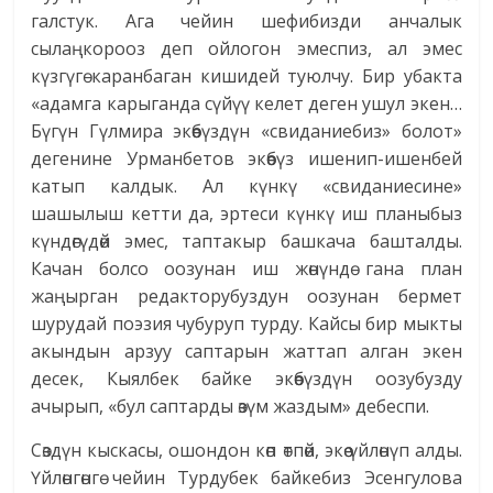
галстук. Ага чейин шефибизди анчалык
сылаңкорооз деп ойлогон эмеспиз, ал эмес
күзгүгө каранбаган кишидей туюлчу. Бир убакта
«адамга карыганда сүйүү келет деген ушул экен…
Бүгүн Гүлмира экөөбүздүн «свиданиебиз» болот»
дегенине Урманбетов экөөбүз ишенип-ишенбей
катып калдык. Ал күнкү «свиданиесине»
шашылыш кетти да, эртеси күнкү иш планыбыз
күндөгүдөй эмес, таптакыр башкача башталды.
Качан болсо оозунан иш жөнүндө гана план
жаңырган редакторубуздун оозунан бермет
шурудай поэзия чубуруп турду. Кайсы бир мыкты
акындын арзуу саптарын жаттап алган экен
десек, Кыялбек байке экөөбүздүн оозубузду
ачырып, «бул саптарды өзүм жаздым» дебеспи.
Сөздүн кыскасы, ошондон көп өтпөй, экөө үйлөнүп алды.
Үйлөнгөнгө чейин Турдубек байкебиз Эсенгулова