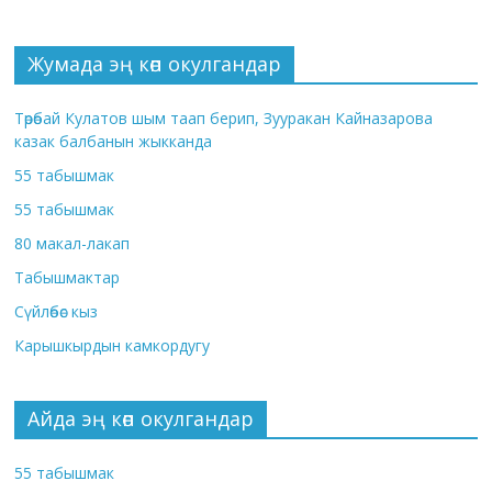
Жумада эң көп окулгандар
Төрөбай Кулатов шым таап берип, Зууракан Кайназарова
казак балбанын жыкканда
55 табышмак
55 табышмак
80 макал-лакап
Табышмактар
Сүйлөбөс кыз
Карышкырдын камкордугу
Айда эң көп окулгандар
55 табышмак