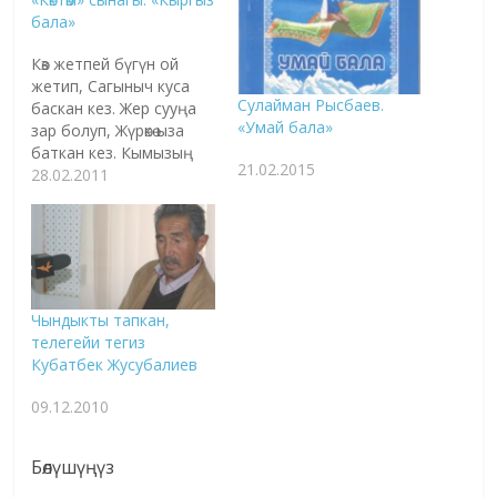
бала»
Көз жетпей бүгүн ой
жетип, Сагыныч куса
Сулайман Рысбаев.
баскан кез. Жер сууңа
«Умай бала»
зар болуп, Жүрөкө ыза
баткан кез. Кымызың
21.02.2015
кимдер ичет деп,
28.02.2011
Кошунаң кыйык айткан
кез. Жалган бир сөзгө
тайанып, Карызга
калкым баткан кез.
Көгөрбөй жерим куураган,
Көктөмдү кумсап турган
Чындыкты тапкан,
кез. Жыйылбай бүгүн
телегейи тегиз
журт болуп, Журтуман
Кубатбек Жусубалиев
жаштар качкан кез! -
Жамгырдай…
09.12.2010
Бөлүшүңүз