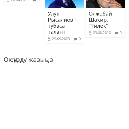
Улук
Олжобай
Рысалиев –
Шакир.
тубаса
“Тилек”
талант
23.08.2010
0
29.09.2023
0
Оюңузду жазыңыз