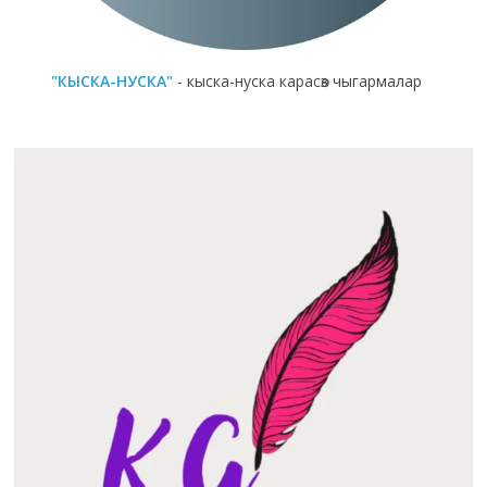
"КЫСКА-НУСКА"
- кыска-нуска карасөз чыгармалар