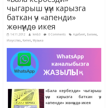
маданияты
чыгарыш үчүн карызга
жана
баткан үч «апенди»
адабияты
жөнүндө икея
,
,
14.11.2012
kmb3
0 Comments
Адабият
Билим
,
,
Искусство
Китеп
Музыка
«Бала кербезди» чыгарыш
үчүн карызга баткан үч
«апенди» жөнүндө икея