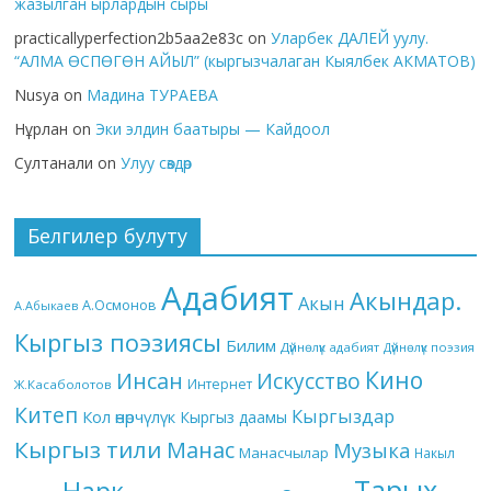
жазылган ырлардын сыры
practicallyperfection2b5aa2e83c
on
Уларбек ДАЛЕЙ уулу.
“АЛМА ӨСПӨГӨН АЙЫЛ” (кыргызчалаган Кыялбек АКМАТОВ)
Nusya
on
Мадина ТУРАЕВА
Нұрлан
on
Эки элдин баатыры — Кайдоол
Султанали
on
Улуу сөздөр
Белгилер булуту
Адабият
Акындар.
Акын
А.Осмонов
А.Абыкаев
Кыргыз поэзиясы
Билим
Дүйнөлүк адабият
Дүйнөлүк поэзия
Кино
Инсан
Искусство
Интернет
Ж.Касаболотов
Китеп
Кыргыздар
Кол өнөрчүлүк
Кыргыз даамы
Кыргыз тили
Манас
Музыка
Манасчылар
Накыл
Тарых
Нарк