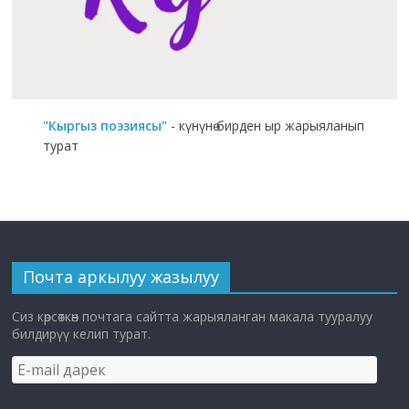
"Кыргыз поэзиясы"
- күнүнө бирден ыр жарыяланып
турат
Почта аркылуу жазылуу
Сиз көрсөткөн почтага сайтта жарыяланган макала тууралуу
билдирүү келип турат.
E-
mail
дарек