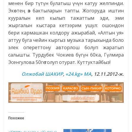
менен бир түтүн булатыш үчүн катуу желпинди.
Экөө тең өз бактыларын тапты. Жогоруда иштин
кууралын кеп кылып тажаттым эди, эми
жыргалын кыстара кетээрим ушул: ошондон
бери кармашкан колдору ажырабай, «Алтын уя»
аттуу буга чейин кыргыз музыка тарыхында боло
элек опереттону авторлош болуп жаратып
салышты. Турдубек Чокиев бүгүн 60ка, Гүлмира
Эсенгулова 50гө толуп отурат. Куттуктайбыз!
Олжобай ШАКИР
,
«24.kg» MA
, 12.11.2012-ж.
Похожее
«Көктөм» сынагы: «Кыргыз