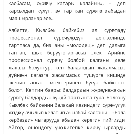
калбасам, сүрөтчү катары калайын», – деп
карсылдап күлүп, өзү тарткан сүрөттөргө абыдан
маашырланар эле…
Албетте, Кыялбек байкебиз ал сүрөттөрдү
профессионал сүрөтчүлөрдүн деңгээлинде
тартпаса да, биз аны «молодец!» деп далыга
таптап, шык берүүгө аргасыз элек. Арийне
профессионал сүрөтчү болбой калганы деле
жакшы болуптур, кеп балдардын жасалмасыз
дүйнөсүн кагазга жасалмасыз түшүргөн кишиде
экенин анын эмгектеринен бүгүн байкоого
болот. Кептин баары: балдардын жүрөгүнө жакын
сүрөттү балдардын өзүндөй тартышта тура. Болгону
Кыялбек байкенин балакай кезиндеги сүрөтчүлүк
жөндөмү ачылып келатып ачылбай калганы – «Бала
кербезди» чыгарууда абыдан керегин тийгизди.
Айтор, ошондогу үчөө китепке кирчү ырларды