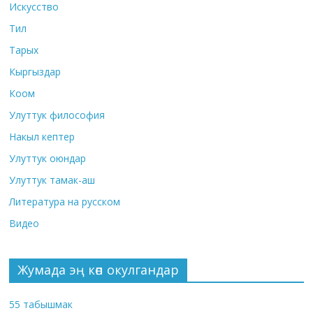
Искусство
Тил
Тарых
Кыргыздар
Коом
Улуттук философия
Накыл кептер
Улуттук оюндар
Улуттук тамак-аш
Литература на русском
Видео
Жумада эң көп окулгандар
55 табышмак