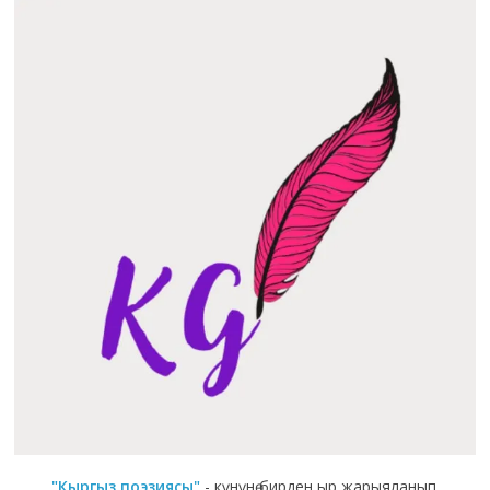
"Кыргыз поэзиясы"
- күнүнө бирден ыр жарыяланып