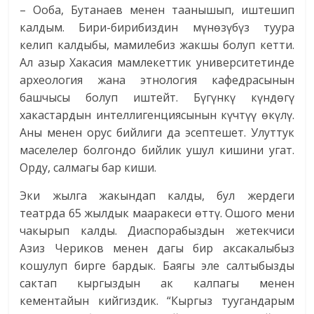
– Ооба, Бутанаев менен таанышып, иштешип
калдым. Бири-бирибиздин мүнөзүбүз туура
келип калдыбы, мамилебиз жакшы болуп кетти.
Ал азыр Хакасия мамлекеттик университетинде
археология жана этнология кафедрасынын
башчысы болуп иштейт. Бүгүнкү күндөгү
хакастардын интеллигенциясынын күчтүү өкүлү.
Аны менен орус бийлиги да эсептешет. Улуттук
маселелер болгондо бийлик ушул кишини угат.
Орду, салмагы бар киши.
Эки жылга жакындап калды, бул жердеги
театрда 65 жылдык мааракеси өттү. Ошого мени
чакырып калды. Диаспорабыздын жетекчиси
Азиз Чериков менен дагы бир аксакалыбыз
кошулуп бирге бардык. Баягы эле салтыбызды
сактап кыргыздын ак калпагы менен
кементайын кийгиздик. “Кыргыз туугандарым