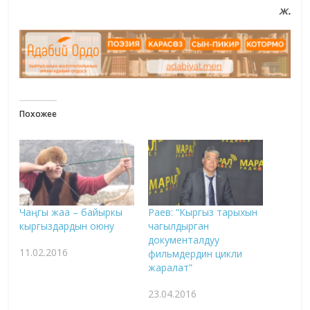
ж.
Похожее
Чаңгы жаа – байыркы
Раев: “Кыргыз тарыхын
кыргыздардын оюну
чагылдырган
документалдуу
11.02.2016
фильмдердин цикли
жаралат”
23.04.2016