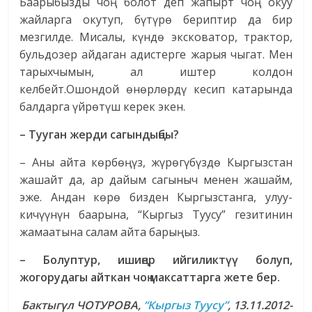
Баарыбызды чоң болот деп жапырт чоң окуу
жайларга окутуп, бүтүрө бериптир да бир
мезгилде. Мисалы, күндө эксковатор, трактор,
бульдозер айдаган адистерге жарыя чыгат. Мен
тарыхчымын, ал иштер колдон
келбейт.Ошондой өнөрлөрдү кесип катарында
балдарга үйрөтүш керек экен.
– Тууган жерди сагындыңбы?
– Аны айта көрбөңүз, жүрөгүбүздө Кыргызстан
жашайт да, ар дайым сагыныч менен жашайм,
эже. Андан көрө бизден Кыргызстанга, улуу-
кичүүнүн баарына, “Кыргыз Туусу” гезитинин
жамаатына салам айта барыңыз.
– Болуптур, ишиңер ийгиликтүү болуп,
жогорудагы айткан чоң максаттарга жете бер.
Бактыгүл ЧОТУРОВА,
“Кыргыз Туусу”
,
13.11.2012-