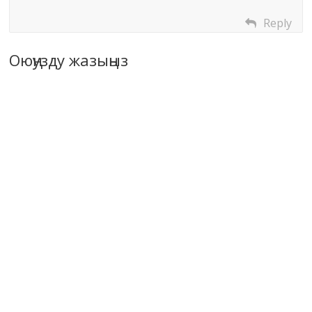
Reply
Оюңузду жазыңыз