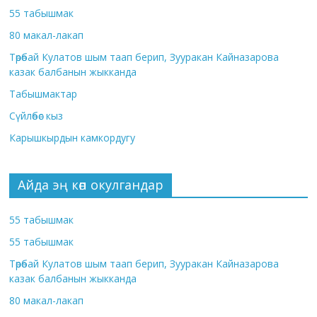
55 табышмак
80 макал-лакап
Төрөбай Кулатов шым таап берип, Зууракан Кайназарова
казак балбанын жыкканда
Табышмактар
Сүйлөбөс кыз
Карышкырдын камкордугу
Айда эң көп окулгандар
55 табышмак
55 табышмак
Төрөбай Кулатов шым таап берип, Зууракан Кайназарова
казак балбанын жыкканда
80 макал-лакап