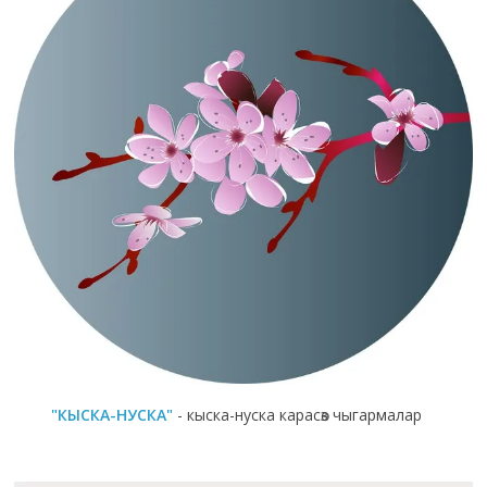
"КЫСКА-НУСКА"
- кыска-нуска карасөз чыгармалар