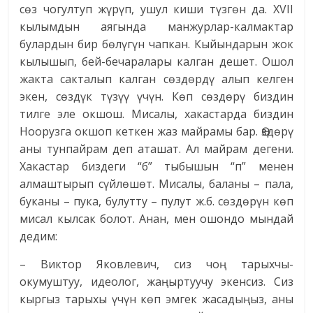
сөз чогултуп жүрүп, ушул киши түзгөн да. XVII
кылымдын аягында манжурлар-калмактар
булардын бир бөлүгүн чапкан. Кыйындарын жок
кылышып, бей-бечаралары калган дешет. Ошол
жакта сакталып калган сөздөрдү алып келген
экен, сөздүк түзүү үчүн. Көп сөздөрү биздин
тилге эле окшош. Мисалы, хакастарда биздин
Ноорузга окшоп кеткен жаз майрамы бар. Өздөрү
аны тунпайрам деп аташат. Ал майрам дегени.
Хакастар биздеги “б” тыбышын “п” менен
алмаштырып сүйлөшөт. Мисалы, баланы – пала,
буканы – пука, булутту – пулут ж.б. сөздөрүн көп
мисал кылсак болот. Анан, мен ошондо мындай
дедим:
– Виктор Яковлевич, сиз чоң тарыхчы-
окумуштуу, идеолог, жаңыртуучу экенсиз. Сиз
кыргыз тарыхы үчүн көп эмгек жасадыңыз, аны