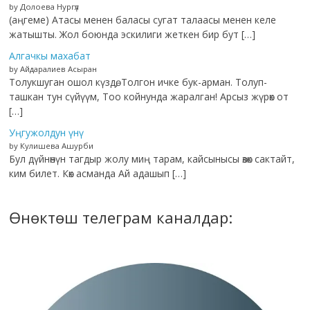
by Долоева Нургүл
(аңгеме) Атасы менен баласы сугат талаасы менен келе
жатышты. Жол боюнда эскилиги жеткен бир бут […]
Алгачкы махабат
by Айдаралиев Асыран
Толукшуган ошол күздө, Толгон ичке бук-арман. Толуп-
ташкан тун сүйүүм, Тоо койнунда жаралган! Арсыз жүрөк от
[…]
Уңгужолдун үнү
by Кулишева Ашурби
Бул дүйнөнүн тагдыр жолу миң тарам, кайсынысы өзөк сактайт,
ким билет. Көк асманда Ай адашып […]
Өнөктөш телеграм каналдар: