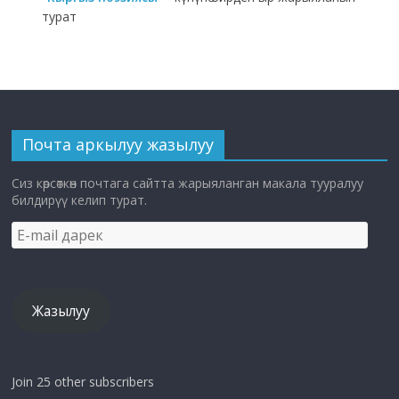
турат
Почта аркылуу жазылуу
Сиз көрсөткөн почтага сайтта жарыяланган макала тууралуу
билдирүү келип турат.
E-
mail
дарек
Жазылуу
Join 25 other subscribers