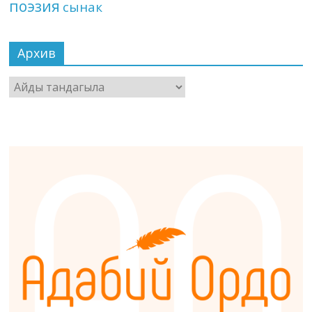
поэзия
сынак
Архив
Архив