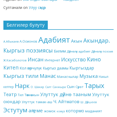
Султанали
on
Улуу сөздөр
Белгилер булуту
Адабият
Акындар.
Акын
А.Осмонов
А.Абыкаев
Кыргыз поэзиясы
Билим
Дүйнөлүк адабият
Дүйнөлүк поэзия
Кино
Инсан
Искусство
Интернет
Ж.Касаболотов
Китеп
Кыргыздар
Кол өнөрчүлүк
Кыргыз даамы
Кыргыз тили
Манас
Музыка
Манасчылар
Накыл
Тарых
Нарк
Сын
кептер
Сүрөт
О. Шакир
Салт
Санжыра
Театр
Улуттук дүйнө тааным
Улуттук
Төкмө акын
Тил
оюндар
Ч. Айтматов
Улуттук тамак-аш
Ш. Дүйшеев
Эстутум
аңгеме
котормо
жомок
маданият
комуз