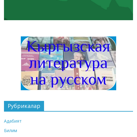
Рубрикалар
Адабият
Билим