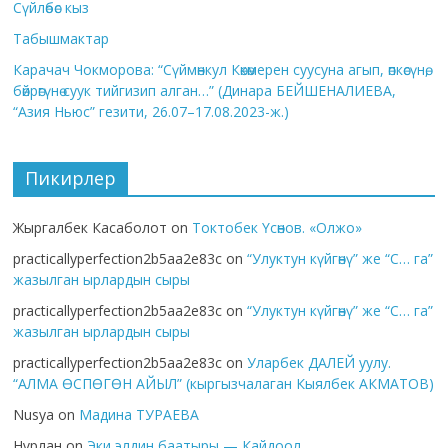
Сүйлөбөс кыз
Табышмактар
Карачач Чокморова: “Сүймөнкул Көкөмерен суусуна агып, өпкөсүнө,
бөйрөгүнө суук тийгизип алган…” (Динара БЕЙШЕНАЛИЕВА,
“Азия Ньюс” гезити, 26.07–17.08.2023-ж.)
Пикирлер
Жыргалбек Касаболот
on
Токтобек Үсөнов. «Олжо»
practicallyperfection2b5aa2e83c
on
“Улуктун күйгөнү” же “С… га”
жазылган ырлардын сыры
practicallyperfection2b5aa2e83c
on
“Улуктун күйгөнү” же “С… га”
жазылган ырлардын сыры
practicallyperfection2b5aa2e83c
on
Уларбек ДАЛЕЙ уулу.
“АЛМА ӨСПӨГӨН АЙЫЛ” (кыргызчалаган Кыялбек АКМАТОВ)
Nusya
on
Мадина ТУРАЕВА
Нұрлан
on
Эки элдин баатыры — Кайдоол