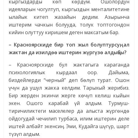
кыргыздарды көп көрдүм. Ошолордун
идеяларын чогултуп, кыргыздын менталитетине
ылайык китеп жазайын дедим. Азырынча
иштерим чачкын болууда, толук топтогондон
кийин олуттуу киришем деген максатым бар.
– Красноярскиде бир топ жыл болуптурсуң, ал
жактан да изилдөө иштерин жүргүзө алдыңбы?
– Красноярскиде бул жактагыга караганда
психологиялык кырдаал оор. Дайыма,
биздейлерди “черный” деп бөлүп турат. Ошон
үчүн да ушул жакка келдим. Тарыхый жерибиз.
Бир жерден экинчи жерге көчүп келиш кыйын
экен. Ошого карабай үй алдым. Турмуш-
тиричиликтеги маселелер да алыс­та жүргөндө
ойдогудай чечилип турбаса, илим иштерин деле
иштей албайт экенсиң. Эми, Кудайга шүгүр, шарт
түзүп алдым.