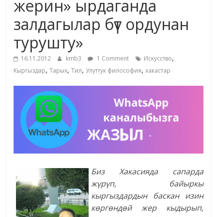
жерин» ырдаганда
жана
залдагылар бүт ордунан
адабияты
турушту»
,
16.11.2012
kmb3
1 Comment
Искусство
,
,
,
,
Кыргыздар
Тарых
Тил
Улуттук философия
хакастар
Биз Хакасияда сапарда
жүрүп, байыркы
кыргыздардын баскан изин
көргөндөй жер кыдырып,