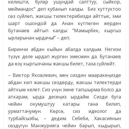
келишти, булар ушундай салттуу, сыйкор,
меймандос” деп кубанып калды. Биз куттуктоо
сөз сүйлөп, жакшы тилектерибизди айттык, эми
шарт ошондой да. Анан күтпөгөн жерден
Бутанаев айтып калды: “Мамырбек, кыргыз
ырларынан ырдачы!” – деп.
Биринчи абдан кыйын абалда калдым. Негизи
түзүк деле ырдап жүргөн эмесмин да. Бутанаев
да өзү кыргызчаны жакшы билет, таза сүйлөйт.
– Виктор Яковлевич, мен сиздин мааракеңизде
абдан көп жакшы сөздөрдү, жакшы тилектерди
айткым келет. Сиз үчүн эмне тапшырма болсо да
аткарам, ырда десеңиз ырдайм. Сизди буга
чейин окумуштуу катары гана билип,
урматтачумун. Көрсө, сиз идеолог да
турбайсызбы, – дедим. Себеби, Хакасиянын
сөздүгүн Манжурияга чейин барып, кыдырып,