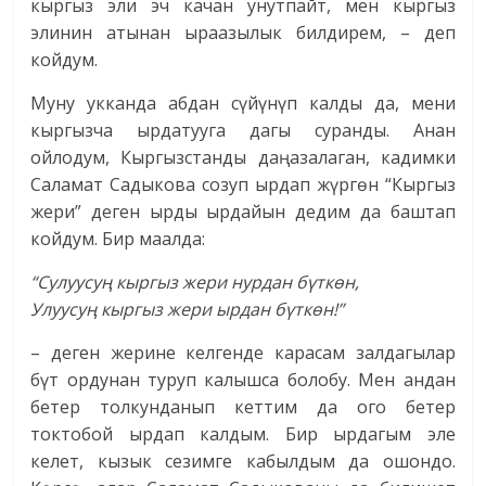
кыргыз эли эч качан унутпайт, мен кыргыз
элинин атынан ыраазылык билдирем, – деп
койдум.
Муну укканда абдан сүйүнүп калды да, мени
кыргызча ырдатуу­га дагы суранды. Анан
ойлодум, Кыргызстанды даңазалаган, кадимки
Саламат Садыкова созуп ырдап жүргөн “Кыргыз
жери” деген ырды ырдайын дедим да баштап
койдум. Бир маалда:
“Сулуусуң кыргыз жери
нурдан бүткөн,
Улуусуң кыргыз жери ырдан бүткөн!”
– деген жерине келгенде карасам залдагылар
бүт ордунан туруп калышса болобу. Мен андан
бетер толкунданып кеттим да ого бетер
токтобой ырдап калдым. Бир ырдагым эле
келет, кызык сезимге кабылдым да ошондо.