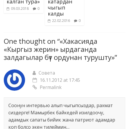
калган тура»
катардан
чыгып
09.03.2018
0
калды
22.02.2016
0
One thought on “
«Хакасияда
«Кыргыз жерин» ырдаганда
залдагылар бүт ордунан турушту»
”
Совета
16.11.2012 at 17:45
Permalink
Соонун интервью алып чыгыпсыздар, рахмат
сиздерге! Мамырбек байкедей изилдоочу,
адамдык сапаты бийик жана патриот адамдар
коп болсо экен тилеймин…