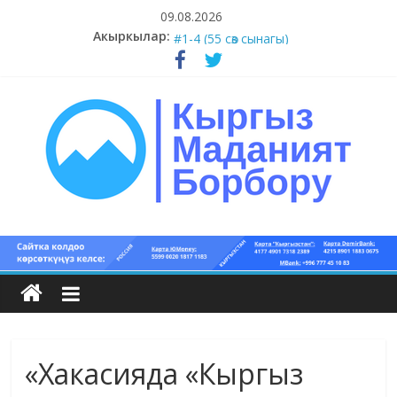
Skip
09.08.2026
to
Акыркылар:
#5-8 (55 сөз сынагы)
content
#1-4 (55 сөз сынагы)
#13-14 (55 сөз сынагы)
#11-12 (55 сөз сынагы)
#9-10 (55 сөз сынагы)
Кыргыз
маданият
борбору
«Хакасияда «Кыргыз
Кыргыз
маданияты