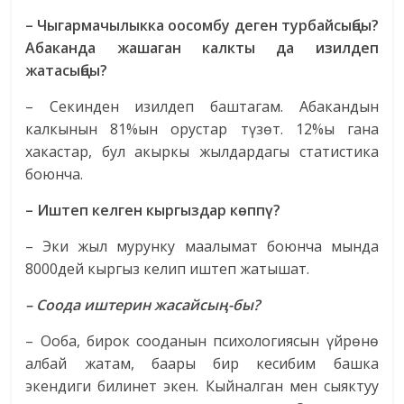
– Чыгармачылыкка оосомбу деген турбайсыңбы?
Абаканда жашаган калкты да изилдеп
жатасыңбы?
– Секинден изилдеп баштагам. Абакандын
калкынын 81%ын орус­тар түзөт. 12%ы гана
хакастар, бул акыркы жылдардагы статистика
боюнча.
– Иштеп келген кыргыздар көппү?
– Эки жыл мурунку маалымат боюнча мында
8000дей кыргыз келип иштеп жатышат.
– Соода иштерин жасайсың-бы?
– Ооба, бирок сооданын психологиясын үйрөнө
албай жатам, баа­ры бир кесибим башка
экендиги билинет экен. Кыйналган мен сыяктуу