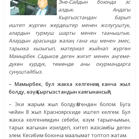
Эне-Сайдын боюнда эс
алдык. Андагы
Кыргызстандан барып
иштеп жүргөн жердештер менен жолугуштук,
алардын турмуш шарты менен тааныштык.
Алардын арасында жалаң гана иш менен эмес,
тарыхка кызыгып, материал жыйнап жүргөн
Мамырбек Садыков деген жигит менен аңгеме-
дүкөн курдук, төмөндө аны окурмандарга
сунуштайбыз.
– Мамырбек, бул жакка келгениңе канча жыл
болду, өзүң Кыргызстандын кая­гынансың?
– Эки жарым жыл болду.Өзгөндөн болом. Буга
чейин 8 жыл Красноярскиде иштеп келгем. Бул
жакка келгенимдин себеби, өзүм тарыхчымын,
тарых жагынан изилдеп, китеп жазсамбы деген
элем. Кесибим боюнча маалымат топтоп жатам.