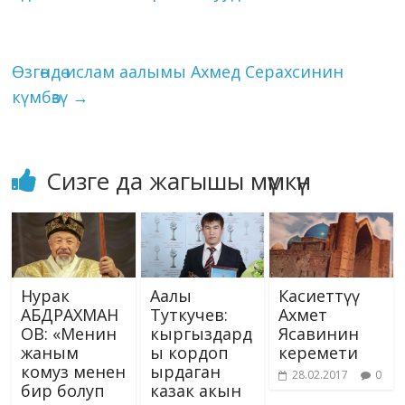
k
p
er
s
2009, Уй жылын узатып,
n
2010, Барс жылын
ni
k
тосуп алдык. Бул…
ki
Өзгөндө ислам аалымы Ахмед Серахсинин
күмбөзү
→
Сизге да жагышы мүмкүн
Нурак
Аалы
Касиеттүү
АБДРАХМАН
Туткучев:
Ахмет
ОВ: «Менин
кыргыздард
Ясавинин
жаным
ы кордоп
керемети
комуз менен
ырдаган
28.02.2017
0
бир болуп
казак акын