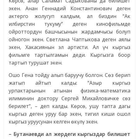
Көрсө, алар Саламат Садыкованы да билишет
экен. Анан Геннадий Константинович деген
актерго жолугуп калдым, ал биздин “Ак
илбирстин тукуму” деген кинофильмде
ойроттордун башчысынын жардамчысы болуп
ойногон экен. Светлана Чаптыкова деген аялы
экен, Хакасиянын эл артисти. Ал үч кыргыз
фильмге тартылгамын деди. Кыргызга боор
тартып турушат экен.
Ошо Гена тойду алып баруучу болгон. Сөз берип
жатып айтып калды: “Азыр кыргыз
урпактарынын атынан физика-математика
илиминин доктору Сергей Михайловичке сөз
берилет”, – деп калды. Көрсө, ушу тапта дагы
кыргыз деген уруу бар экен, тигил киши ошол
кыргыз уруусунан келген өкүлү экен.
– Бутанаевди ал жердеги кыргыздар билишет