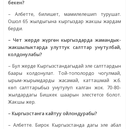
бекен?
– Албетте, билишет, мамилелешип турушат.
Ошол 65 жылдыгына кыргыздар жакшы жардам
берди.
– Чет жерде жүргөн кыргыздарда жамандык-
жакшылыктарда улуттук салттар унутулбай,
колдонулабы?
– Бул жерде Кыргызстандагыдай эле салттардын
баары колдонулат. Той-тополордо чогулмай,
ырым-жырымдарды жасамай, катташмай ж.б.
көп салттарыбыз унутулуп калган жок. 70-80-
жылдардагы Бишкек шаарын элестетсе болот.
Жакшы жер.
– Кыргызстанга кайтуу ойлондурабы?
– Албетте. Бирок Кыргызстанда дагы эле абал