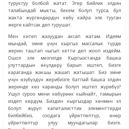
туруктуу болбой жатат. Эгер бийлик элдин
талабындай мыкты, бекем болуп турса, бул
жакта жүргөндөрдүн көбү кайра эле тууган
жерге кайтсак деп турушат.
Мен китеп жазуудан аксап жатам. Идеям
мындай, эмне үчүн кыргыз массалык түрдө
жерин таштап чыгып кетти деп жооп издейм.
Ошол эле мезгилде Кыргызстанда башка
улуттардын өкүлдөрү барып иштеп, бизге
караганда жакшы жашап жатышат. Биз эмне
үчүн өзүбүздүн жерибизге батпай башка элдин
жеринде көз каранды болуп иштеп жүрөбүз?
Ушул суроо мени көбүрөөк кыйнайт, тамырын
издеп көрдүм. Биздин кыргыздар көчмөн эл
болуп жүрүп капиталисттик элементтерди
билбейбиз, соодага үйрөтпөптүр, өнөр
үйрөтпөптүр улуу муундагылар бизге.