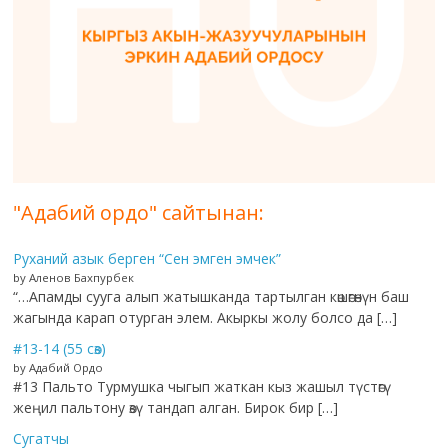
"Адабий ордо" сайтынан:
Руханий азык берген “Сен эмген эмчек”
by Аленов Бахпурбек
“…Апамды сууга алып жатышканда тартылган көшөгөнүн баш
жагында карап отурган элем. Акыркы жолу болсо да […]
#13-14 (55 сөз)
by Адабий Ордо
#13 Пальто Турмушка чыгып жаткан кыз жашыл түстөгү
жеңил пальтону өзү тандап алган. Бирок бир […]
Сугатчы