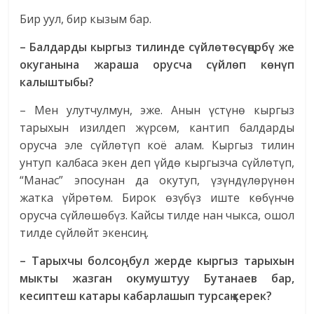
Бир уул, бир кызым бар.
– Балдарды кыргыз тилинде сүйлөтөсүңөрбү же
окуганына жараша орусча сүйлөп көнүп
калыштыбы?
– Мен улутчулмун, эже. Анын үстүнө кыргыз
тарыхын изилдеп жүрсөм, кантип балдарды
орусча эле сүйлөтүп коё алам. Кыргыз тилин
унтуп калбаса экен деп үйдө кыргызча сүйлөтүп,
“Манас” эпосунан да окутуп, үзүндүлөрүнөн
жатка үйрөтөм. Бирок өзүбүз иште көбүнчө
орусча сүйлөшөбүз. Кайсы тилде нан чыкса, ошол
тилде сүйлөйт экенсиң.
– Тарыхчы болсоң, бул жерде кыргыз тарыхын
мыкты жазган окумуштуу Бутанаев бар,
кесиптеш катары кабарлашып турсаң керек?