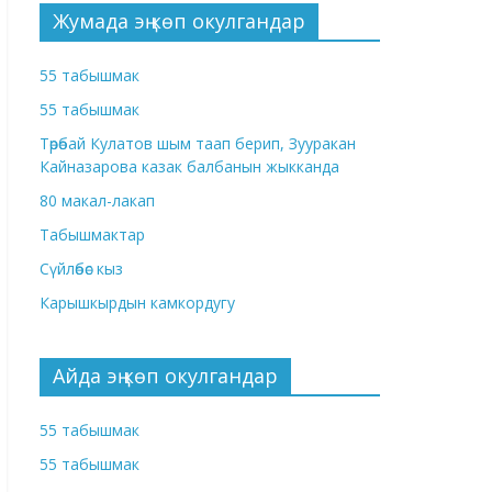
Жумада эң көп окулгандар
55 табышмак
55 табышмак
Төрөбай Кулатов шым таап берип, Зууракан
Кайназарова казак балбанын жыкканда
80 макал-лакап
Табышмактар
Сүйлөбөс кыз
Карышкырдын камкордугу
Айда эң көп окулгандар
55 табышмак
55 табышмак