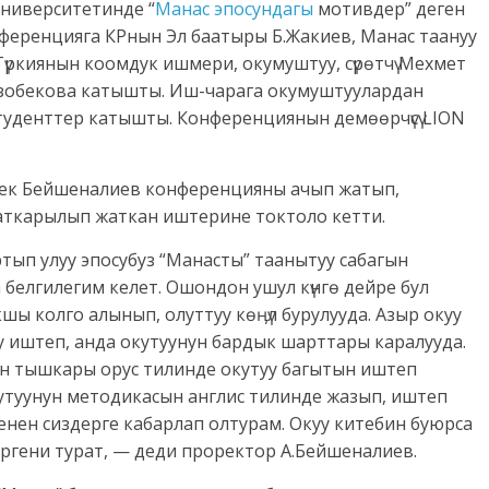
университетинде “
Манас эпосундагы
мотивдер” деген
нференцияга КРнын Эл баатыры Б.Жакиев, Манас таануу
Түркиянын коомдук ишмери, окумуштуу, сүрөтчү Мехмет
озобекова катышты. Иш-чарага окумуштуулардан
 студенттер катышты. Конференциянын демөөрчүсү LION
бек Бейшеналиев конференцияны ачып жатып,
аткарылып жаткан иштерине токтоло кетти.
тып улуу эпосубуз “Манасты” таанытуу сабагын
 белгилегим келет. Ошондон ушул күнгө дейре бул
 колго алынып, олуттуу көӊүл бурулууда. Азыр окуу
 иштеп, анда окутуунун бардык шарттары каралууда.
ен тышкары орус тилинде окутуу багытын иштеп
кутуунун методикасын англис тилинде жазып, иштеп
енен сиздерге кабарлап олтурам. Окуу китебин буюрса
ргени турат, — деди проректор А.Бейшеналиев.