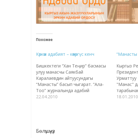
Похожее
Көркөм адабият – көөнөргүс кенч
“Манасты 
Бишкектеги “Хан Теңир” басмасы
Кыргыз Р
улуу манасчы Саякбай
Президент
Каралаевдин айтуусундагы
Урматтуу 
“Манасты” басып чыгарат. “Ала-
"Манас" 
Тоо” журналында адабий
тарабына
чыгармаларга жарыяланган сынак
22.04.2010
Республик
18.01.2010
уланууда. “Бийиктиктен” “Айкөл
каттоого
Манастын” он томдугу кайра
чак түштө 
басылып чыгат. Кечээ жакында
кабыл алд
манасчы Сагынбай Орозбаковдун
жарандык 
айтуусундагы 180 миң саптан
"кыргызды
Бөлүшүңүз
ашык 7 кило салмагындагы
Манасыбы