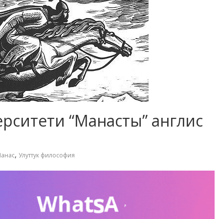
верситети “Манасты” англис
,
анас
Улуттук философия