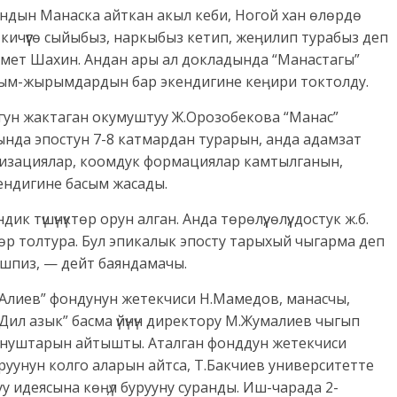
андын Манаска айткан акыл кеби, Ногой хан өлөрдө
кичүүгө сыйыбыз, наркыбыз кетип, жеӊилип турабыз деп
хмет Шахин. Андан ары ал докладында “Манастагы”
ым-жырымдардын бар экендигине кеӊири токтолду.
гун жактаган окумуштуу Ж.Орозобекова “Манас”
ында эпостун 7-8 катмардан турарын, анда адамзат
изациялар, коомдук формациялар камтылганын,
ендигине басым жасады.
к түшүнүктөр орун алган. Анда төрөлүү, өлүү, достук ж.б.
р толтура. Бул эпикалык эпосту тарыхый чыгарма деп
ишпиз, — дейт баяндамачы.
.Алиев” фондунун жетекчиси Н.Мамедов, манасчы,
Дил азык” басма үйүнүн директору М.Жумалиев чыгып
сунуштарын айтышты. Аталган фонддун жетекчиси
уунун колго аларын айтса, Т.Бакчиев университетте
уу идеясына көӊүл бурууну суранды. Иш-чарада 2-