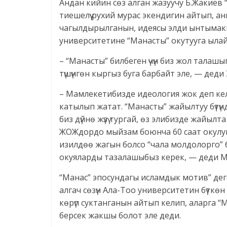
Андан кийин сөз алган жазуучу Б.Жакиев 
тиешелүү рухий мурас экендигин айтып, аны
чагылдырылганын, идеясы элди ынтымакк
университетине “Манасты” окутууга ыла
– “Манасты” билбеген үчүн биз жол талаш
түшүнгөн кыргыз буга барбайт эле, — деди
– Мамлекетибизде идеология жок деп кел
катылып жатат. “Манасты” жайылтуу бүтүн
биз дүйнө жүзү тургай, өз элибизде жайылта
ЖОЖдордо мыйзам боюнча 60 саат окулушу 
изилдөө жагын болсо “чала молдолорго” 
окуяларды тазалашыбыз керек, — деди Ма
“Манас” эпосундагы исламдык мотив” де
алгач сөзүн Ала-Тоо университетин бүткө
көрүп суктанганын айтып келип, аларга 
берсек жакшы болот эле деди.