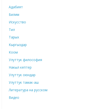
Адабият
Билим
Искусство
Тил
Тарых
Кыргыздар
Коом
Улуттук философия
Накыл кептер
Улуттук оюндар
Улуттук тамак-аш
Литература на русском
Видео