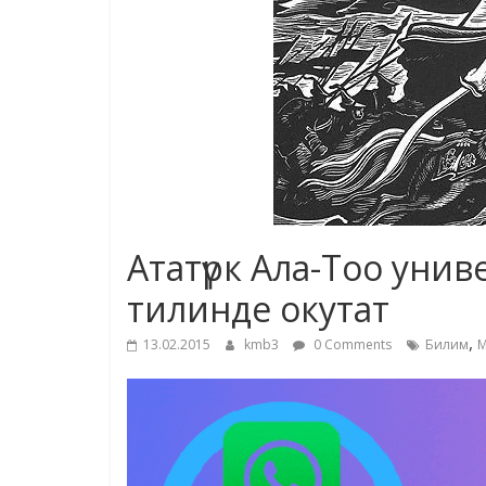
Ататүрк Ала-Тоо уни
тилинде окутат
,
13.02.2015
kmb3
0 Comments
Билим
М