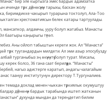
“Манас” бир эле кыргызга эмес бардык адамзатка
н ичинде түрк дүйнөсүнүн тарыхы, баскан жолу
а, биримдикке чакырып турарына токтолуп, Ала-Тоо
йыкталган хрестоматиясын белек катары тартуулады.
ып, мансапкор, алдамчы, ууру болуп жатабыз. Манасты
 Эл баатыры каӊырыгы түтөп.
ебиз. Аны ойлоп табыштын кереги жок. Ал “Манаста”
дөй түрк туугандардын милдети. Ал эми азыр эпосубузду
 албай турганыбыз эӊ өкүнүчтүү болуп турат. Мисалы,
керек болсо, 36 гана саат берилүүдө. “Манасты”
бербей, нагыз адистерге каратып, андагы чалагайым
нас таануу институтунун директору Т.Тургуналиев.
ген темада доклад менен чыккан түркиялык окумуштуу
н балдар дүйнөнүн бардык тарабында иштеп жатканын
“Манастын” духунда мындан да тереӊдетип билим