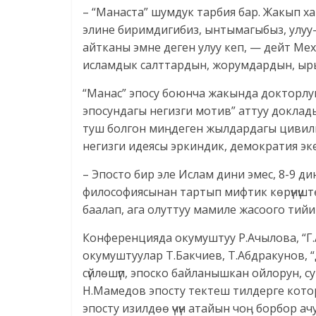
– “Манаста” шумдук тарбия бар. Жакып х
элине биримдигибиз, ынтымагыбыз, улуу-
айтканы эмне деген улуу кеп, — дейт Ме
исламдык салттардын, жорумдардын, ыр
“Манас” эпосу боюнча жакында докторлу
эпосундагы негизги мотив” аттуу доклад
туш болгон миӊдеген жылдардагы цивил
негизги идеясы эркиндик, демократия эк
– Эпосто бир эле Ислам дини эмес, 8-9 динди
философиясынан тартып мифтик көрүнүштө
баалап, ага олуттуу мамиле жасоого тий
Конференцияда окумуштуу Р.Ачылова, “Г
окумуштуулар Т.Бакчиев, Т.Абдракунов, “
сүйлөшүп, эпоско байланышкан ойлорун, 
Н.Мамедов эпосту тектеш тилдерге котор
эпосту изилдөө үчүн атайын чоӊ борбор ач