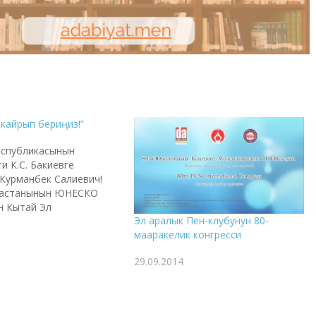
кайрып бериңиз!”
еспубликасынын
и К.С. Бакиевге
Курманбек Салиевич!
дастанынын ЮНЕСКО
н Кытай Эл
Эл аралык Пен-клубунун 80-
асынын энчиси катары
мааракелик конгресси
 алынышын кыргыз эли
түшкөн чагылгандай
29.09.2014
ы. Жалпы коомчулуктун,
коомдун өкүлдөрүнүн
н касиети, куту болгон
зды кытайларга