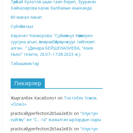
Төрөбай Кулатов шым таап берип, Зууракан
Кайназарова казак балбанын жыкканда
80 макал-лакап
Сүйлөбөс кыз
Карачач Чокморова: “Сүймөнкул Көкөмерен
суусуна агып, өпкөсүнө, бөйрөгүнө суук тийгизип
алган…” (Динара БЕЙШЕНАЛИЕВА, “Азия
Ньюс” гезити, 26.07–17.08.2023-ж.)
Табышмактар
Пикирлер
Жыргалбек Касаболот
on
Токтобек Үсөнов.
«Олжо»
practicallyperfection2b5aa2e83c
on
“Улуктун
күйгөнү” же “С… га” жазылган ырлардын сыры
practicallyperfection2b5aa2e83c
on
“Улуктун