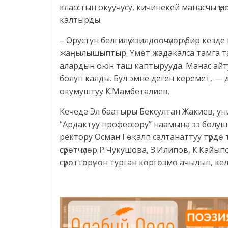
класстын окуучусу, кичинекей манасчы үм
калтырды.
– Орустун белгилүү изилдөөчүлөрү бир кезд
жаӊылышыптыр. Үмөт жадакалса тамга таа
алардын оюн таш каптырууда. Манас айтуу
болуп калды. Бул эмне деген керемет, — 
окумуштуу К.Мамбеталиев.
Кечеде Эл баатыры Бексултан Жакиев, ун
“Ардактуу профессору” наамына ээ болу
ректору Осман Гөкалп салтанаттуу түр
сүрөтчүлөр Р.Чукушова, З.Илипов, К.Кайы
сүрөттөрүнөн турган көргөзмө ачылып, ке