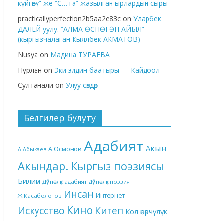
күйгөнү” же “С… га” жазылган ырлардын сыры
practicallyperfection2b5aa2e83c
on
Уларбек
ДАЛЕЙ уулу. “АЛМА ӨСПӨГӨН АЙЫЛ”
(кыргызчалаган Кыялбек АКМАТОВ)
Nusya
on
Мадина ТУРАЕВА
Нұрлан
on
Эки элдин баатыры — Кайдоол
Султанали
on
Улуу сөздөр
Белгилер булуту
Адабият
Акын
А.Осмонов
А.Абыкаев
Акындар. Кыргыз поэзиясы
Билим
Дүйнөлүк адабият
Дүйнөлүк поэзия
Инсан
Интернет
Ж.Касаболотов
Кино
Китеп
Искусство
Кол өнөрчүлүк