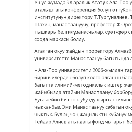
Ушул жумада Эл аралык Ататүрк Ала-Тоо 
аталыштагы конференция болуп өттү. Ко
институтунун директору Т.Тургуналиев, 
Шахин, манас таануучу, профессор Ж.Ор
тышкары белгилүү манасчылар, сүрөтчүлөр
соода маркасы болду.
Аталган окуу жайдын проректору Алмаз
университетте Манас таануу багытында 
– Ала-Тоо университети 2006-жылдан тар
биринчилерден болуп колго алганын баса
багытта илимий-методикалык иштер жакшы
жайыбызда атайын Манас таануу борбору
Буга чейин биз эпосубузду кыргыз тилин
чыкканбыз. Эми Манас таануу сабагын о
чыктык. Бул эӊ чоӊ жаӊылыкты кубануу м
Гейдар Алиев атындагы фонд чыгарып бе