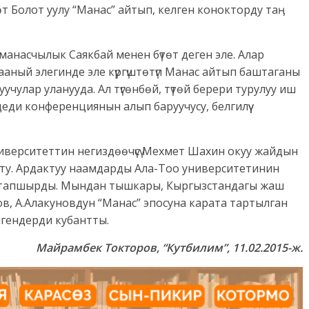
өт Болот уулу “Манас” айтып, келген конокторду таӊ
е манасчылык Саякбай менен бүтөт деген эле. Алар
ный элегинде эле күргүштөтүп Манас айтып баштаганы
чулар уланууда. Ал түгөнбөй, түтөй берери турулуу иш
деди конференциянын алып баруучусу, белгилүү
иверситеттин негиздөөчүсү Мехмет Шахин окуу жайдын
шту. Ардактуу наамдарды Ала-Тоо университетинин
дө тапшырды. Мындан тышкары, Кыргызстандагы жаш
пов, А.Алакуновдун “Манас” эпосуна карата тартылган
лгендерди кубантты.
Майрамбек Токторов, “Кутбилим”, 11.02.2015-ж.