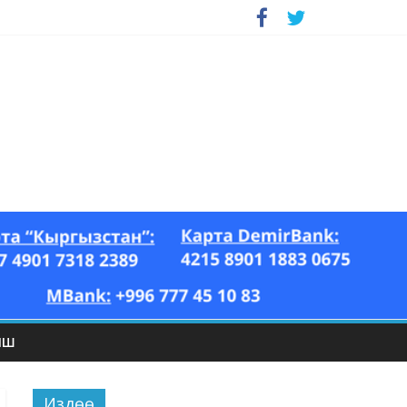
ЫШ
Издөө