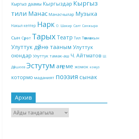
Кыргыз
Кыргыздар
Кыргыз даамы
тили
Манас
Музыка
Манасчылар
Нарк
Накыл кептер
О. Шакир
Салт
Санжыра
Тарых
Театр
Сын
Төкмө акын
Сүрөт
Тил
Улуттук дүйнө тааным
Улуттук
оюндар
Ч. Айтматов
Улуттук тамак-аш
Ш.
Эстутум
аңгеме
жомок
Дүйшеев
комуз
поэзия
сынак
котормо
маданият
Архив
Архив