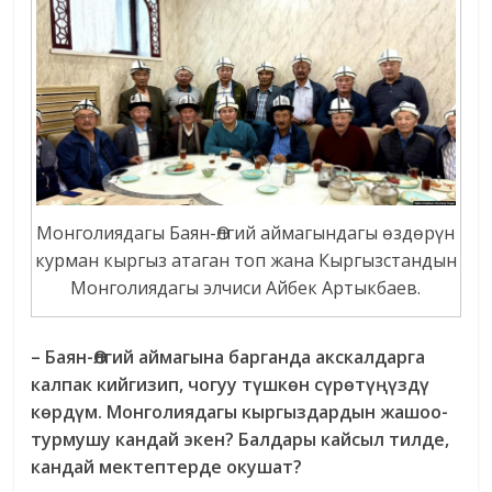
Монголиядагы Баян-Өлгий аймагындагы өздөрүн
курман кыргыз атаган топ жана Кыргызстандын
Монголиядагы элчиси Айбек Артыкбаев.
– Баян-Өлгий аймагына барганда акскалдарга
калпак кийгизип, чогуу түшкөн сүрөтүңүздү
көрдүм. Монголиядагы кыргыздардын жашоо-
турмушу кандай экен? Балдары кайсыл тилде,
кандай мектептерде окушат?