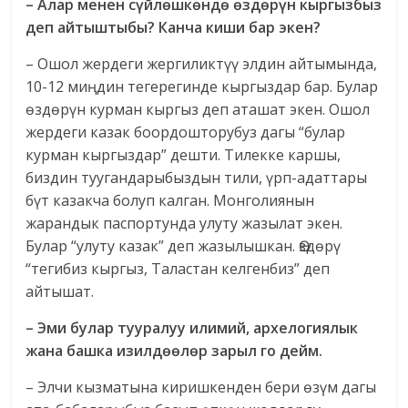
– Алар менен сүйлөшкөндө өздөрүн кыргызбыз
деп айтыштыбы? Канча киши бар экен?
– Ошол жердеги жергиликтүү элдин айтымында,
10-12 миңдин тегерегинде кыргыздар бар. Булар
өздөрүн курман кыргыз деп аташат экен. Ошол
жердеги казак боордошторубуз дагы “булар
курман кыргыздар” дешти. Тилекке каршы,
биздин туугандарыбыздын тили, үрп-адаттары
бүт казакча болуп калган. Монголиянын
жарандык паспортунда улуту жазылат экен.
Булар “улуту казак” деп жазылышкан. Өздөрү
“тегибиз кыргыз, Таластан келгенбиз” деп
айтышат.
– Эми булар тууралуу илимий, архелогиялык
жана башка изилдөөлөр зарыл го дейм.
– Элчи кызматына киришкенден бери өзүм дагы