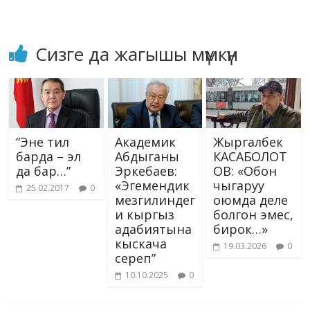
Сизге да жагышы мүмкүн
“Эне тил
Академик
Жыргалбек
барда – эл
Абдыганы
КАСАБОЛОТ
да бар…”
Эркебаев:
ОВ: «Обон
«Эгемендик
чыгаруу
25.02.2017
0
мезгилиндег
оюмда деле
и кыргыз
болгон эмес,
адабиятына
бирок…»
кыскача
19.03.2026
0
сереп”
10.10.2025
0