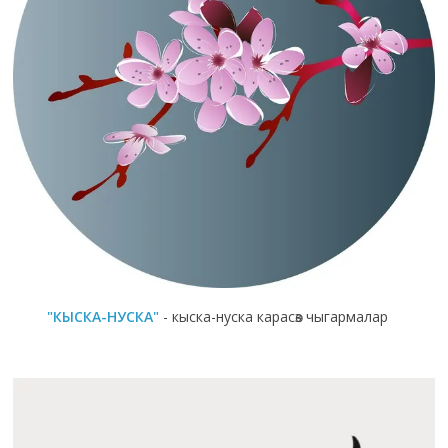
"КЫСКА-НУСКА"
- кыска-нуска карасөз чыгармалар