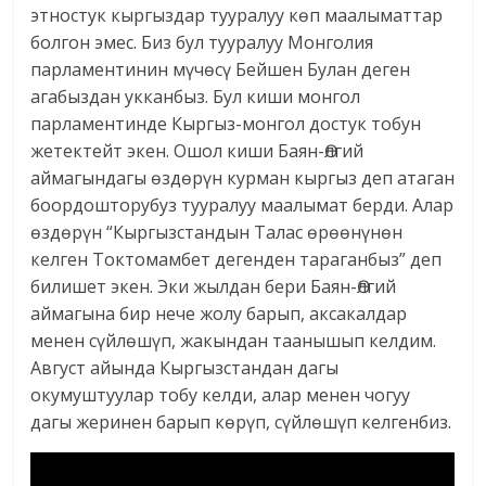
этностук кыргыздар тууралуу көп маалыматтар
болгон эмес. Биз бул тууралуу Монголия
парламентинин мүчөсү Бейшен Булан деген
агабыздан укканбыз. Бул киши монгол
парламентинде Кыргыз-монгол достук тобун
жетектейт экен. Ошол киши Баян-Өлгий
аймагындагы өздөрүн курман кыргыз деп атаган
боордошторубуз тууралуу маалымат берди. Алар
өздөрүн “Кыргызстандын Талас өрөөнүнөн
келген Токтомамбет дегенден тараганбыз” деп
билишет экен. Эки жылдан бери Баян-Өлгий
аймагына бир нече жолу барып, аксакалдар
менен сүйлөшүп, жакындан таанышып келдим.
Август айында Кыргызстандан дагы
окумуштуулар тобу келди, алар менен чогуу
дагы жеринен барып көрүп, сүйлөшүп келгенбиз.