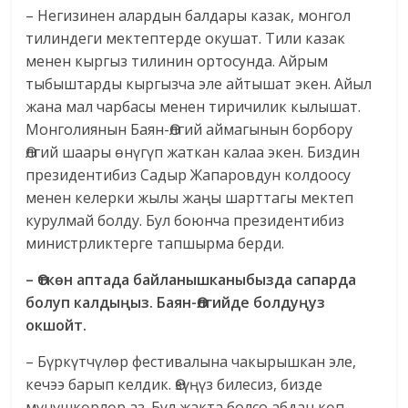
– Негизинен алардын балдары казак, монгол
тилиндеги мектептерде окушат. Тили казак
менен кыргыз тилинин ортосунда. Айрым
тыбыштарды кыргызча эле айтышат экен. Айыл
жана мал чарбасы менен тиричилик кылышат.
Монголиянын Баян-Өлгий аймагынын борбору
Өлгий шаары өнүгүп жаткан калаа экен. Биздин
президентибиз Садыр Жапаровдун колдоосу
менен келерки жылы жаңы шарттагы мектеп
курулмай болду. Бул боюнча президентибиз
министрликтерге тапшырма берди.
– Өткөн аптада байланышканыбызда сапарда
болуп калдыңыз. Баян-Өлгийде болдуңуз
окшойт.
– Бүркүтчүлөр фестивалына чакырышкан эле,
кечээ барып келдик. Өзүңүз билесиз, бизде
мүнүшкөрлөр аз. Бул жакта болсо абдан көп