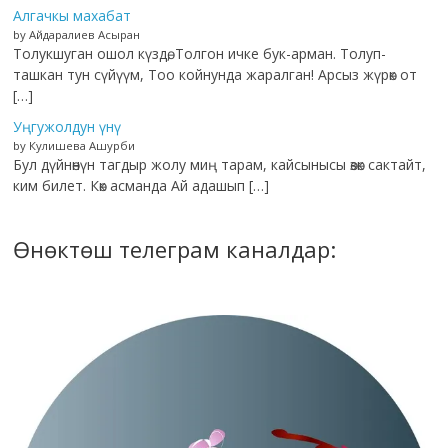
Алгачкы махабат
by Айдаралиев Асыран
Толукшуган ошол күздө, Толгон ичке бук-арман. Толуп-
ташкан тун сүйүүм, Тоо койнунда жаралган! Арсыз жүрөк от
[…]
Уңгужолдун үнү
by Кулишева Ашурби
Бул дүйнөнүн тагдыр жолу миң тарам, кайсынысы өзөк сактайт,
ким билет. Көк асманда Ай адашып […]
Өнөктөш телеграм каналдар: