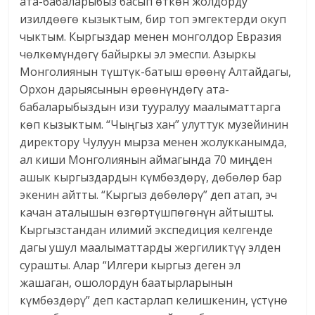
ата-бабаларыбыз басып өткөн жолдорду
изилдөөгө кызыктым, бир топ эмгектерди окуп
чыктым. Кыргыздар менен монголдор Евразия
чөлкөмүндөгү байыркы эл эмеспи. Азыркы
Монголиянын түштүк-батыш өрөөнү Алтайдагы,
Орхон дарыясынын өрөөнүндөгү ата-
бабаларыбыздын изи тууралуу маалыматтарга
көп кызыктым. “Чыңгыз хан” улуттук музейинин
директору Чулуун мырза менен жолукканымда,
ал киши Монголиянын аймагында 70 миңден
ашык кыргыздардын күмбөздөрү, дөбөлөр бар
экенин айтты. “Кыргыз дөбөлөрү” деп атап, эч
качан аталышын өзгөртүшпөгөнүн айтышты.
Кыргызстандан илимий экспедиция келгенде
дагы ушул маалыматтарды жергиликтүү элден
сурашты. Алар “Илгери кыргыз деген эл
жашаган, ошолордун баатырларынын
күмбөздөрү” деп кастарлап келишкенин, үстүнө