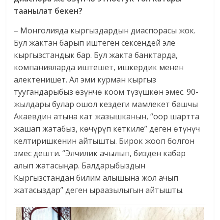
таанылат бекен?
– Монголияда кыргыздардын диаспорасы жок.
Бул жактан барып иштеген сексендей эле
кыргызстандык бар. Бул жакта банктарда,
компанияларда иштешет, ишкердик менен
алектенишет. Ал эми курман кыргыз
туугандарыбыз өзүнчө коом түзүшкөн эмес. 90-
жылдары булар ошол кездеги мамлекет башчы
Акаевдин атына кат жазышканын, “оор шартта
жашап жатабыз, көчүрүп кеткиле” деген өтүнүч
келтиришкенин айтышты. Бирок жооп болгон
эмес дешти. “Элчилик ачылып, бизден кабар
алып жатасыңар. Балдарыбыздын
Кыргызстандан билим алышына жол ачып
жатасыздар” деген ыраазылыгын айтышты.