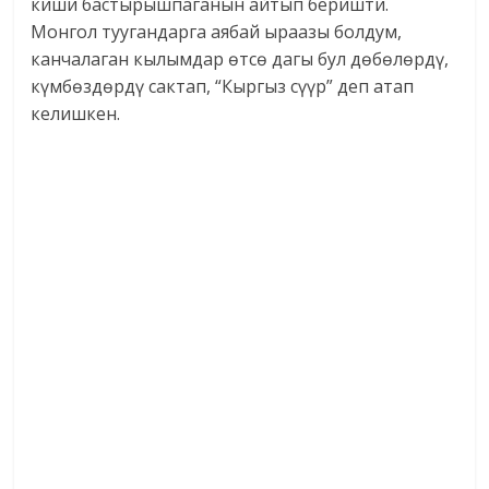
киши бастырышпаганын айтып беришти.
Монгол туугандарга аябай ыраазы болдум,
канчалаган кылымдар өтсө дагы бул дөбөлөрдү,
күмбөздөрдү сактап, “Кыргыз сүүр” деп атап
келишкен.