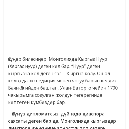
Өзүңөр билесиңер, Монголияда Кыргыз Нуур
(Хяргас нуур) деген көл бар. “Нуур” деген
кыргызча көл деген сөз – Кыргыз көлү. Ошол
көлгө да экспедиция менен чогуу барып келдик.
Баян-Өлгийден баштап, Улан-Баторго чейин 1700
чакырымга созулган жолдун тегерегинде
көптөгөн күмбөздөр бар.
– Өзүңүз дипломатсыз, дүйнөдө диаспора
саясаты деген бар да. Монголияда кыргыздар
диаспора же өзүнчө этностук топ катары