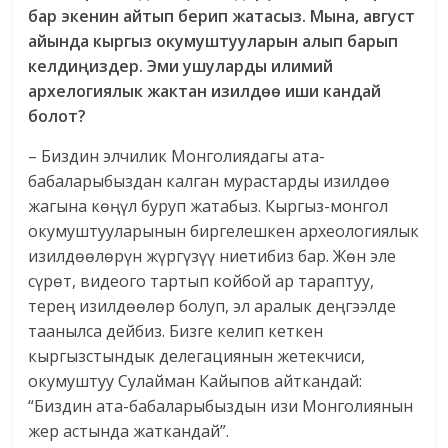
бар экенин айтып берип жатасыз. Мына, август
айында кыргыз окумуштууларын алып барып
келдиңиздер. Эми ушуларды илимий
архелогиялык жактан изилдөө иши кандай
болот?
– Биздин элчилик Монголиядагы ата-
бабаларыбыздан калган мурастарды изилдөө
жагына көңүл буруп жатабыз. Кыргыз-монгол
окумуштууларынын биргелешкен археологиялык
изилдөөлөрүн жүргүзүү ниетибиз бар. Жөн эле
сүрөт, видеого тартып койбой ар тараптуу,
терең изилдөөлөр болуп, эл аралык деңгээлде
таанылса дейбиз. Бизге келип кеткен
кыргызстындык делегациянын жетекчиси,
окумуштуу Сулайман Кайыпов айткандай:
“Биздин ата-бабаларыбыздын изи Монголиянын
жер астында жаткандай”.