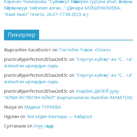
Карачач Чокморова: “Сүймөнкул Көкөмерен суусуна агып, өпкөсүнө,
бөйрөгүнө суук тийгизип алган…” (Динара БЕЙШЕНАЛИЕВА,
“Азия Ньюс” гезити, 26.07–17.08.2023-ж.)
Пикирлер
Жыргалбек Касаболот
on
Токтобек Үсөнов. «Олжо»
practicallyperfection2b5aa2e83c
on
“Улуктун күйгөнү” же “С… га”
жазылган ырлардын сыры
practicallyperfection2b5aa2e83c
on
“Улуктун күйгөнү” же “С… га”
жазылган ырлардын сыры
practicallyperfection2b5aa2e83c
on
Уларбек ДАЛЕЙ уулу.
“АЛМА ӨСПӨГӨН АЙЫЛ” (кыргызчалаган Кыялбек АКМАТОВ)
Nusya
on
Мадина ТУРАЕВА
Нұрлан
on
Эки элдин баатыры — Кайдоол
Султанали
on
Улуу сөздөр