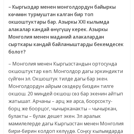
– Кыргыздар менен монголдордун байыркы
көчмөн турмуштан калган бир топ
окшоштуктары бар. Азыркы XXI кылымда
алакалар кандай өнүгүшү керек. Азыркы
Монголия менен маданий алакалардан
сырткары кандай байланыштарды бекемдесек
болот?
– Монголия менен Кыргызстандын ортосунда
окшоштуктар көп. Монголдор дагы эркиндикти
сүйгөн эл. Окшоштук тилде дагы бар экен.
Монголдордун айрым сөздөрү биздин тилге
окшош. 20 миңдей окшош сөз бар экенин айтып
жатышат. Арчаны – арц же арса, боорсокту-
борц же боорцог, чычырканакты – чычыркан,
булакты – булак дешет экен. Эл аралык
мамилелерде дагы Кыргызстан менен Монголия
бири-бирин колдоп келүүдө. Соңку кылымдарда