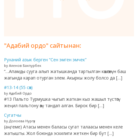
"Адабий ордо" сайтынан:
Руханий азык берген “Сен эмген эмчек”
by Аленов Бахпурбек
“…Апамды сууга алып жатышканда тартылган көшөгөнүн баш
жагында карап отурган элем. Акыркы жолу болсо да […]
#13-14 (55 сөз)
by Адабий Ордо
#13 Пальто Турмушка чыгып жаткан кыз жашыл түстөгү
жеңил пальтону өзү тандап алган. Бирок бир […]
Сугатчы
by Долоева Нургүл
(аңгеме) Атасы менен баласы сугат талаасы менен келе
жатышты. Жол боюнда эскилиги жеткен бир бут […]