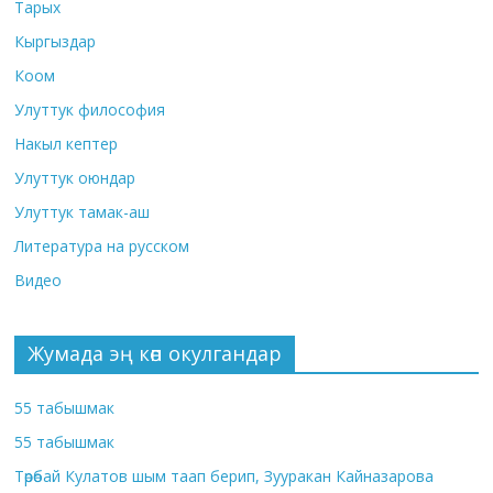
Тарых
Кыргыздар
Коом
Улуттук философия
Накыл кептер
Улуттук оюндар
Улуттук тамак-аш
Литература на русском
Видео
Жумада эң көп окулгандар
55 табышмак
55 табышмак
Төрөбай Кулатов шым таап берип, Зууракан Кайназарова