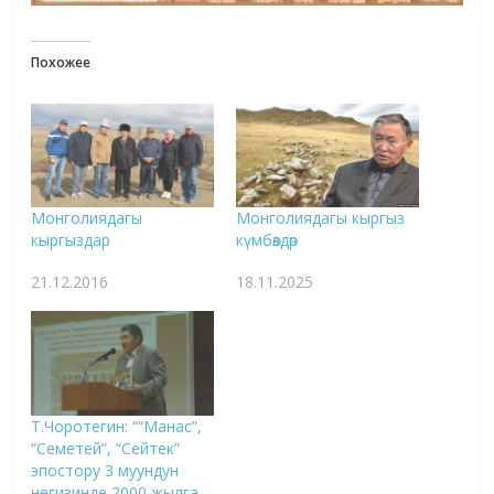
Похожее
Монголиядагы
Монголиядагы кыргыз
кыргыздар
күмбөздөр
21.12.2016
18.11.2025
Т.Чоротегин: ““Манас”,
“Семетей”, “Сейтек”
эпостору 3 муундун
негизинде 2000 жылга