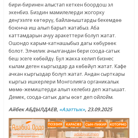
бири-биринен алыстап кеткен боордош эл
экенбиз. Биздин мамилелерди жогорку
деңгээлге көтөрүү, байланыштарды бекемдөө
боюнча иш алып барып жатабыз. Аба
каттамдарын ачуу аракеттери болуп жатат.
Ошондо карым-катнашыбыз дагы көбүрөөк
болот. Элчилик ачылгандан бери соода-сатык
беш эсеге көбөйдү. Бул жакка келип бизнес
кылам деген кыргыздар да көбөйүп жатат. Кафе
ачкан кыргыздар болуп жатат. Андан сырткары
кыргыз ишкерлери Монголияга органикалык
мөмө-жемиштерди алып келебиз деп жатышат.
Демек, соода-сатык дагы өсөт деп ойлойм.
Айбек АБДЫЛДАЕВ,
«Азаттык»
,
23.09.2025