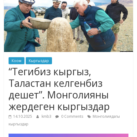
жана
адабияты
Коом
Кыргыздар
“Тегибиз кыргыз,
Таластан келгенбиз
дешет”. Монголияны
жердеген кыргыздар
14.10.2025
kmb3
0 Comments
Монголиядагы
кыргыздар