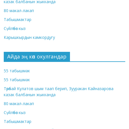
казак балбанын жыкканда
80 макал-лакап
Табышмактар
Сүйлөбөс кыз
Карышкырдын камкордугу
Айда эң көп окулгандар
55 табышмак
55 табышмак
Төрөбай Кулатов шым таап берип, Зууракан Кайназарова
казак балбанын жыкканда
80 макал-лакап
Сүйлөбөс кыз
Табышмактар