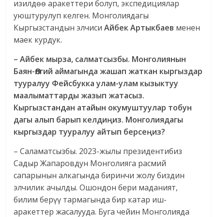
изилдөө аракеттери болуп, экспедициялар
уюштурулуп келген. Монголиядагы
Кыргызстандын элчиси
Айбек Артыкбаев
менен
маек курдук.
– Айбек мырза, салматсызбы. Монголиянын
Баян-Өлгий аймагында жашап жаткан кыргыздар
тууралуу Фейсбукка улам-улам кызыктуу
маалыматтарды жазып жатасыз.
Кыргызстандан атайын окумуштуулар тобун
дагы алып барып келдиңиз. Монголиядагы
кыргыздар тууралуу айтып берсеңиз?
– Саламатсызбы. 2023-жылы президентибиз
Садыр Жапаровдун Монголияга расмий
сапарынын алкагында биринчи жолу биздин
элчилик ачылды. Ошондон бери маданият,
билим берүү тармагында бир катар иш-
аракеттер жасалууда. Буга чейин Монголияда