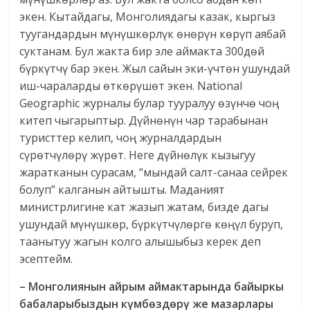
экен. Кытайдагы, Монголиядагы казак, кыргыз
туугандардын мүнүшкөрлүк өнөрүн көрүп аябай
суктанам. Бул жакта бир эле аймакта 300дөй
бүркүтчү бар экен. Жыл сайын эки-үчтөн ушундай
иш-чараларды өткөрүшөт экен. National
Geographic журналы булар тууралуу өзүнчө чоң
китеп чыгарыптыр. Дүйнөнүн чар тарабынан
туристтер келип, чоң журналдардын
сүрөтчүлөрү жүрөт. Неге дүйнөлүк кызыгуу
жаратканын сурасам, “мындай салт-санаа сейрек
болуп” калганын айтышты. Маданият
министрлигине кат жазып жатам, бизде дагы
ушундай мүнүшкөр, бүркүтчүлөргө көңүл буруп,
таанытуу жагын колго алышыбыз керек деп
эсептейм.
– Монголиянын айрым аймактарында байыркы
бабаларыбыздын күмбөздөрү же мазарлары