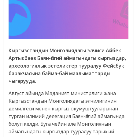
Кыргызстандын Монголиядагы элчиси Айбек
Артыкбаев Баян-Өлгий аймагындагы кыргыздар,
археологиялык эстеликтер тууралуу Фейсбук
баракчасына байма-бай маалыматтарды
чыгарууда.
Август айында Маданият министрлиги жана
Кыргызстандын Монголиядагы элчилигинин
демилгеси менен кыргыз окумуштууларынан
турган илимий делегация Баян-Өлгий аймагында
болуп келди. Буга чейин эле Монголиянын
аймагындагы кыргыздар тууралуу тарыхый