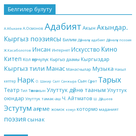
Белгилер булуту
Адабият
Акындар.
Акын
А.Осмонов
А.Абыкаев
Кыргыз поэзиясы
Билим
Дүйнөлүк адабият
Дүйнөлүк поэзия
Кино
Инсан
Искусство
Интернет
Ж.Касаболотов
Китеп
Кыргыздар
Кол өнөрчүлүк
Кыргыз даамы
Кыргыз тили
Манас
Музыка
Манасчылар
Накыл
Тарых
Нарк
Сын
кептер
Сүрөт
О. Шакир
Салт
Санжыра
Театр
Улуттук дүйнө тааным
Улуттук
Төкмө акын
Тил
оюндар
Ч. Айтматов
Улуттук тамак-аш
Ш. Дүйшеев
Эстутум
аңгеме
котормо
жомок
маданият
комуз
поэзия
сынак