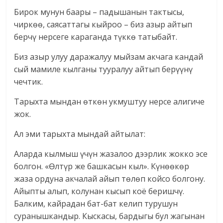
Бирок мунун баары – падышанын тактысы,
чиркөө, саясаттагы кыйроо – биз азыр айтып
берчү нерсеге караганда түккө татыбайт.
Биз азыр улуу даражалуу мыйзам акчага кандай
сый мамиле кылганы тууралуу айтып берүүнү
чечтик.
Тарыхта мындан өткөн укмуштуу нерсе алигиче
жок.
Ал эми тарыхта мындай айтылат:
Аларда кылмыш үчүн жазалоо дээрлик жокко эсе
болгон. «Өлтүр же башкасын кыл». Күнөөкөр
жаза ордуна акчалай айып төлөп койсо болгону.
Айыпты алып, колунан кысып коё беришчү.
Балким, кайрадан бат-бат келип турушун
суранышкандыр. Кыскасы, бардыгы бул жагынан