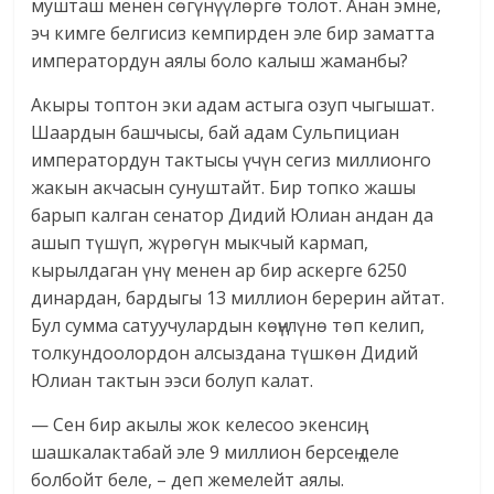
мушташ менен сөгүнүүлөргө толот. Анан эмне,
эч кимге белгисиз кемпирден эле бир заматта
императордун аялы боло калыш жаманбы?
Акыры топтон эки адам астыга озуп чыгышат.
Шаардын башчысы, бай адам Сульпициан
императордун тактысы үчүн сегиз миллионго
жакын акчасын сунуштайт. Бир топко жашы
барып калган сенатор Дидий Юлиан андан да
ашып түшүп, жүрөгүн мыкчый кармап,
кырылдаган үнү менен ар бир аскерге 6250
динардан, бардыгы 13 миллион берерин айтат.
Бул сумма сатуучулардын көңүлүнө төп келип,
толкундоолордон алсыздана түшкөн Дидий
Юлиан тактын ээси болуп калат.
— Сен бир акылы жок келесоо экенсиң,
шашкалактабай эле 9 миллион берсең деле
болбойт беле, – деп жемелейт аялы.