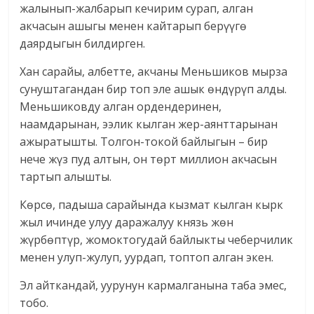
жалынып-жалбарып кечирим сурап, алган
акчасын ашыгы менен кайтарып берүүгө
даярдыгын билдирген.
Хан сарайы, албетте, акчаны Меньшиков мырза
сунуштагандан бир топ эле ашык өндүрүп алды.
Меньшиковду алган ордендеринен,
наамдарынан, ээлик кылган жер-аянттарынан
ажыратышты. Толгон-токой байлыгын – бир
нече жүз пуд алтын, он төрт миллион акчасын
тартып алышты.
Көрсө, падыша сарайында кызмат кылган кырк
жыл ичинде улуу даражалуу князь жөн
жүрбөптүр, жомоктогудай байлыкты чеберчилик
менен улуп-жулуп, уурдап, топтоп алган экен.
Эл айткандай, уурунун кармалганына таба эмес,
тобо.