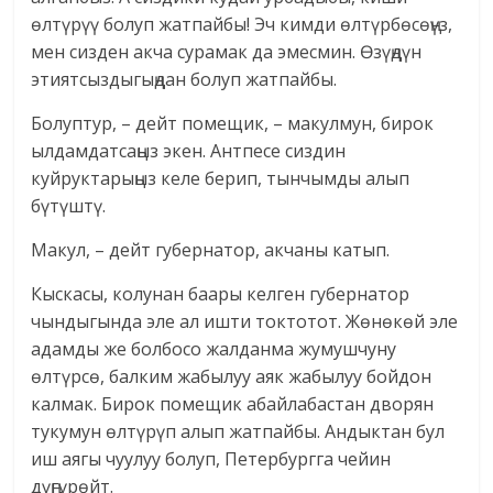
өлтүрүү болуп жатпайбы! Эч кимди өлтүрбөсөңүз,
мен сизден акча сурамак да эмесмин. Өзүңдүн
этиятсыздыгыңдан болуп жатпайбы.
Болуптур, – дейт помещик, – макулмун, бирок
ылдамдатсаңыз экен. Антпесе сиздин
куйруктарыңыз келе берип, тынчымды алып
бүтүштү.
Макул, – дейт губернатор, акчаны катып.
Кыскасы, колунан баары келген губернатор
чындыгында эле ал ишти токтотот. Жөнөкөй эле
адамды же болбосо жалданма жумушчуну
өлтүрсө, балким жабылуу аяк жабылуу бойдон
калмак. Бирок помещик абайлабастан дворян
тукумун өлтүрүп алып жатпайбы. Андыктан бул
иш аягы чуулуу болуп, Петербургга чейин
дүңгүрөйт.