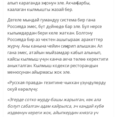
алып караганда эң сонун эле. Акчаң барбы,
каалаган кылмышты жазай бер.
Дегеле мындай гумандуу система бир гана
Россияда эмес, бүт дүйнөдө бар эле. Бул нерсе
кылымдардан бери келе жаткан. Болгону
Россияда бир аз чектен ашыгыраак аракеттер
жүрчү. Аны канына чейин сиңирип алышкан. Ал
гана эмес, атайын мыйзамдар кабыл алынып,
кайсы кылмыш үчүн канча акча төлөө керектиги
аныкталган. Кылмыш кодекси ресторандын
менюсунан айырмасы жок эле.
«Русская правда» гезитине чыккан үзүндүлөрдү
окуй көрөлүчү:
«Эгерде сотко мурду-башы жарылган, көк ала
болуп сабалган адам кайрылса, эч кандай күбө
издөөнүн кереги жок, айыпкердин князга үч