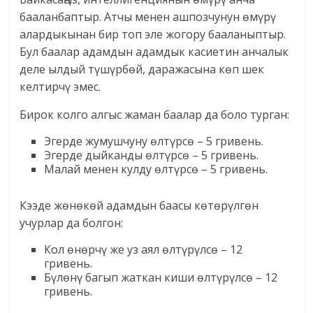
бааланбаптыр. Атчы менен ашпозчунун өмүрү
алардыкынан бир топ эле жогору бааланыптыр.
Бул баалар адамдын адамдык касиетин анчалык
деле ылдый түшүрбөй, даражасына көп шек
келтирчү эмес.
Бирок колго алгыс жаман баалар да боло турган:
Эгерде жумушчуну өлтүрсө – 5 гривень.
Эгерде дыйканды өлтүрсө – 5 гривень.
Малай менен кулду өлтүрсө – 5 гривень.
Кээде жөнөкөй адамдын баасы көтөрүлгөн
учурлар да болгон:
Кол өнөрчү же уз аял өлтүрүлсө – 12
гривень.
Бүлөнү багып жаткан киши өлтүрүлсө – 12
гривень.