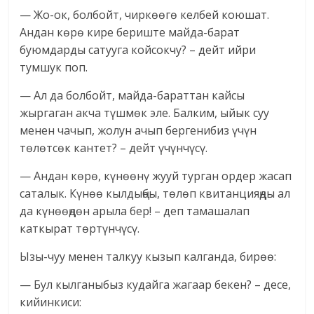
— Жо-ок, болбойт, чиркөөгө келбей коюшат.
Андан көрө кире бериште майда-барат
буюмдарды сатууга койсокчу? – дейт ийри
тумшук поп.
— Ал да болбойт, майда-бараттан кайсы
жыргаган акча түшмөк эле. Балким, ыйык суу
менен чачып, жолун ачып бергенибиз үчүн
төлөтсөк кантет? – дейт үчүнчүсү.
— Андан көрө, күнөөнү жууй турган ордер жасап
саталык. Күнөө кылдыңбы, төлөп квитанцияңды ал
да күнөөңдөн арыла бер! – деп тамашалап
каткырат төртүнчүсү.
Ызы-чуу менен талкуу кызып калганда, бирөө:
— Бул кылганыбыз кудайга жагаар бекен? – десе,
кийинкиси: