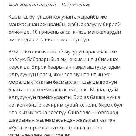
жабыркаган адамга – 10 гривень».
Кызыгы, бүтүндөй колунан ажырайбы же
манжасынан ажырайбы, жабыркалуучу бирдей
өлчөмдө, 10 гривень алса, князь манжалардан
эмнегедир 7 гривень жоготуптур.
Эми психологиянын ой-чуңкурун аралабай эле
коёлук. Бабаларыбыз эмне кылышты билишсе
керек да. Бирок баарынан таңкалыштуусу: адам
өлтүрүүнүн баасы, жөн эле мушташтын же
моралдык жактан басмырлап, шылдыңдоонун
баасынан дээрлик ашык эмес эле. Мына, адам
өлтүрүүнүн прейскуранты. Бир аз башка нукка
кеткенибизге кечирим сурай кетели, бирок бул
өтө кызык жана элестүү. Ошол эле «Новгород
шаарынын жылнамасында» жазылып калган
«Русская правда» газетасынан алынган
үзүндүлөрдөн келтирели: