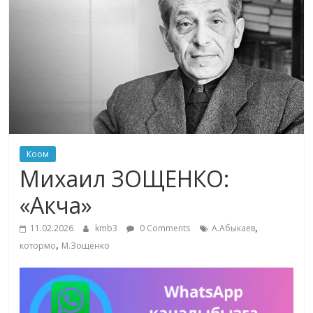
маданияты
жана
адабияты
Коом
Михаил ЗОЩЕНКО:
«Акча»
,
11.02.2026
kmb3
0 Comments
А.Абыкаев
,
котормо
М.Зощенко