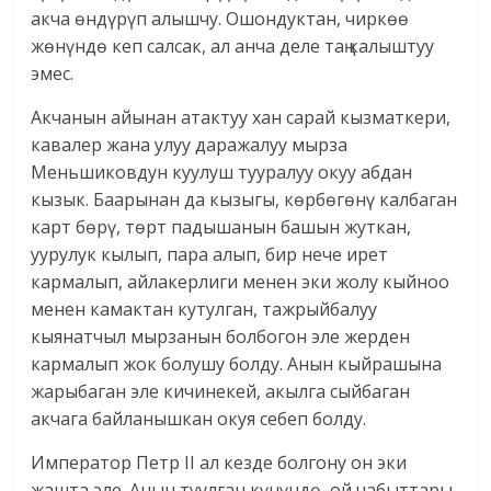
акча өндүрүп алышчу. Ошондуктан, чиркөө
жөнүндө кеп салсак, ал анча деле таң калыштуу
эмес.
Акчанын айынан атактуу хан сарай кызматкери,
кавалер жана улуу даражалуу мырза
Меньшиковдун куулуш тууралуу окуу абдан
кызык. Баарынан да кызыгы, көрбөгөнү калбаган
карт бөрү, төрт падышанын башын жуткан,
уурулук кылып, пара алып, бир нече ирет
кармалып, айлакерлиги менен эки жолу кыйноо
менен камактан кутулган, тажрыйбалуу
кыянатчыл мырзанын болбогон эле жерден
кармалып жок болушу болду. Анын кыйрашына
жарыбаган эле кичинекей, акылга сыйбаган
акчага байланышкан окуя себеп болду.
Император Петр II ал кезде болгону он эки
жашта эле. Анын туулган күнүндө, ой чабыттары