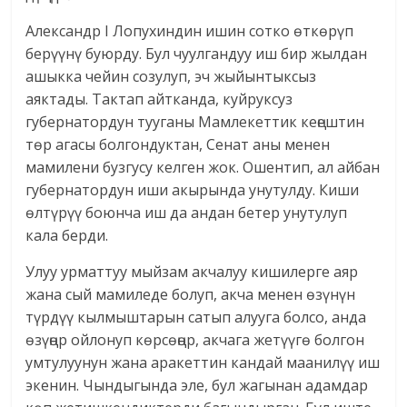
Александр I Лопухиндин ишин сотко өткөрүп
берүүнү буюрду. Бул чуулгандуу иш бир жылдан
ашыкка чейин созулуп, эч жыйынтыксыз
аяктады. Тактап айтканда, куйруксуз
губернатордун тууганы Мамлекеттик кеңештин
төр агасы болгондуктан, Сенат аны менен
мамилени бузгусу келген жок. Ошентип, ал айбан
губернатордун иши акырында унутулду. Киши
өлтүрүү боюнча иш да андан бетер унутулуп
кала берди.
Улуу урматтуу мыйзам акчалуу кишилерге аяр
жана сый мамиледе болуп, акча менен өзүнүн
түрдүү кылмыштарын сатып алууга болсо, анда
өзүңөр ойлонуп көрсөңөр, акчага жетүүгө болгон
умтулуунун жана аракеттин кандай маанилүү иш
экенин. Чындыгында эле, бул жагынан адамдар