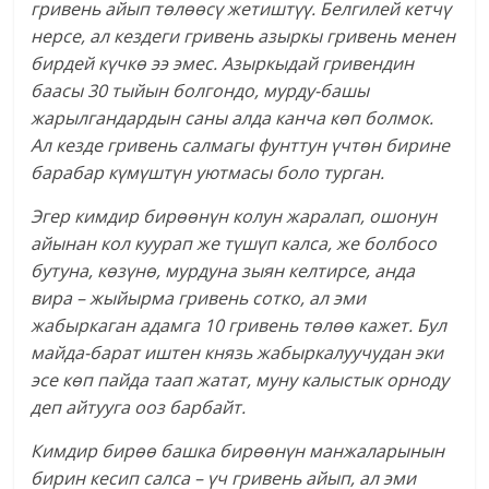
гривень айып төлөөсү жетиштүү. Белгилей кетчү
нерсе, ал кездеги гривень азыркы гривень менен
бирдей күчкө ээ эмес. Азыркыдай гривендин
баасы 30 тыйын болгондо, мурду-башы
жарылгандардын саны алда канча көп болмок.
Ал кезде гривень салмагы фунттун үчтөн бирине
барабар күмүштүн уютмасы боло турган.
Эгер кимдир бирөөнүн колун жаралап, ошонун
айынан кол куурап же түшүп калса, же болбосо
бутуна, көзүнө, мурдуна зыян келтирсе, анда
вира – жыйырма гривень сотко, ал эми
жабыркаган адамга 10 гривень төлөө кажет. Бул
майда-барат иштен князь жабыркалуучудан эки
эсе көп пайда таап жатат, муну калыстык орноду
деп айтууга ооз барбайт.
Кимдир бирөө башка бирөөнүн манжаларынын
бирин кесип салса – үч гривень айып, ал эми