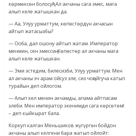
көрмөксөн болосуң? Ал акчаны сага эмес, мага
алып келе жатышкан да.
— Аа, Улуу урматтум, көпөстөрдүн акчасын
айтып жатасызбы?
— Ооба, дал ошону айтып жатам. Император
менмин, сен эмессиң. Көпөстөр ал акчаны мага
алып келе жатышкан.
— Эми эстедим, билесизби, Улуу урматтум. Мен
ал акчаны эч арам ойсуз эле, сиз чоңойгуча катып
турайын деп ойлогом.
— Алып кел менин акчамды, апама айтпасам
элеби. Мен император экенимди сага көрсөтөм!
– деп кыйкырат бала.
Коркуп калган Меньшиков жүгүргөн бойдон
акчаны алып келгени бара жатып ойлойт: