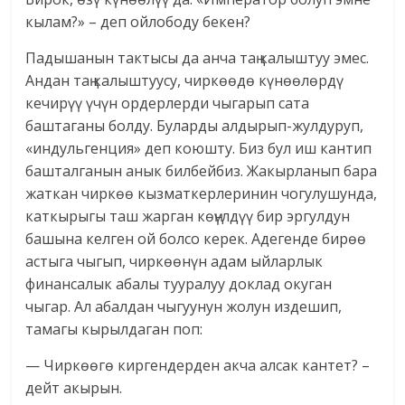
кылам?» – деп ойлободу бекен?
Падышанын тактысы да анча таң калыштуу эмес.
Андан таң калыштуусу, чиркөөдө күнөөлөрдү
кечирүү үчүн ордерлерди чыгарып сата
баштаганы болду. Буларды алдырып-жулдуруп,
«индульгенция» деп коюшту. Биз бул иш кантип
башталганын анык билбейбиз. Жакырланып бара
жаткан чиркөө кызматкерлеринин чогулушунда,
каткырыгы таш жарган көңүлдүү бир эргулдун
башына келген ой болсо керек. Адегенде бирөө
астыга чыгып, чиркөөнүн адам ыйларлык
финансалык абалы тууралуу доклад окуган
чыгар. Ал абалдан чыгуунун жолун издешип,
тамагы кырылдаган поп:
— Чиркөөгө киргендерден акча алсак кантет? –
дейт акырын.