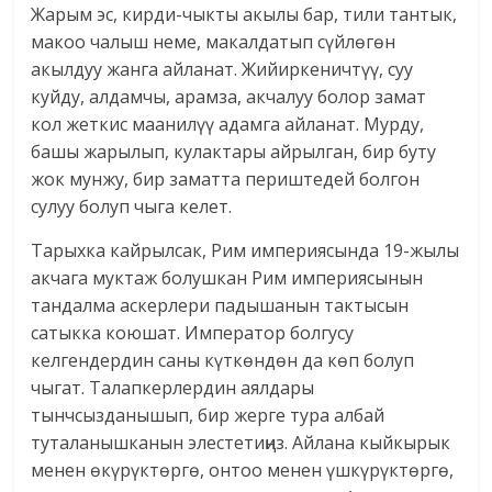
Жарым эс, кирди-чыкты акылы бар, тили тантык,
макоо чалыш неме, макалдатып сүйлөгөн
акылдуу жанга айланат. Жийиркеничтүү, суу
куйду, алдамчы, арамза, акчалуу болор замат
кол жеткис маанилүү адамга айланат. Мурду,
башы жарылып, кулактары айрылган, бир буту
жок мунжу, бир заматта периштедей болгон
сулуу болуп чыга келет.
Тарыхка кайрылсак, Рим империясында 19-жылы
акчага муктаж болушкан Рим империясынын
тандалма аскерлери падышанын тактысын
сатыкка коюшат. Император болгусу
келгендердин саны күткөндөн да көп болуп
чыгат. Талапкерлердин аялдары
тынчсызданышып, бир жерге тура албай
туталанышканын элестетиңиз. Айлана кыйкырык
менен өкүрүктөргө, онтоо менен үшкүрүктөргө,