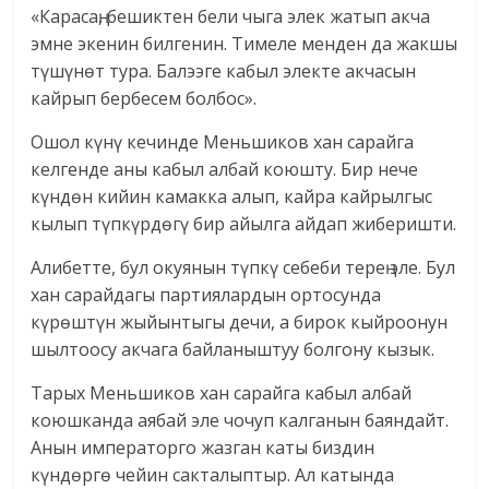
«Карасаң, бешиктен бели чыга элек жатып акча
эмне экенин билгенин. Тимеле менден да жакшы
түшүнөт тура. Балээге кабыл электе акчасын
кайрып бербесем болбос».
Ошол күнү кечинде Меньшиков хан сарайга
келгенде аны кабыл албай коюшту. Бир нече
күндөн кийин камакка алып, кайра кайрылгыс
кылып түпкүрдөгү бир айылга айдап жиберишти.
Алибетте, бул окуянын түпкү себеби терең эле. Бул
хан сарайдагы партиялардын ортосунда
күрөштүн жыйынтыгы дечи, а бирок кыйроонун
шылтоосу акчага байланыштуу болгону кызык.
Тарых Меньшиков хан сарайга кабыл албай
коюшканда аябай эле чочуп калганын баяндайт.
Анын императорго жазган каты биздин
күндөргө чейин сакталыптыр. Ал катында