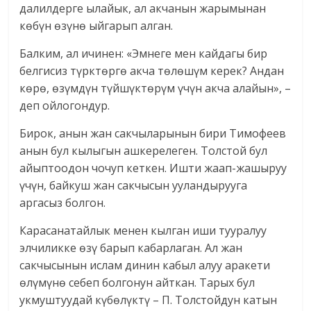
далилдерге ылайык, ал акчанын жарымынан
көбүн өзүнө ыйгарып алган.
Балким, ал ичинен: «Эмнеге мен кайдагы бир
белгисиз түрктөргө акча төлөшүм керек? Андан
көрө, өзүмдүн түйшүктөрүм үчүн акча алайын», –
деп ойлогондур.
Бирок, анын жан сакчыларынын бири Тимофеев
анын бул кылыгын ашкерелеген. Толстой бул
айыптоодон чочуп кеткен. Ишти жаап-жашыруу
үчүн, байкуш жан сакчысын ууландырууга
аргасыз болгон.
Карасанатайлык менен кылган иши тууралуу
элчиликке өзү барып кабарлаган. Ал жан
сакчысынын ислам динин кабыл алуу аракети
өлүмүнө себеп болгонун айткан. Тарых бул
укмуштуудай күбөлүктү – П. Толстойдун катын