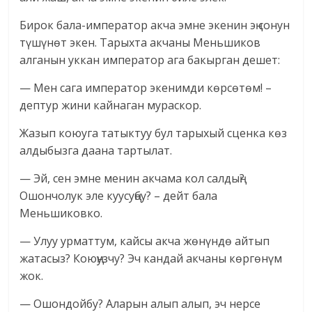
Бирок бала-император акча эмне экенин эң сонун
түшүнөт экен. Тарыхта акчаны Меньшиков
алганын уккан император ага бакырган дешет:
— Мен сага император экенимди көрсөтөм! –
дептур жини кайнаган мураскор.
Жазып коюуга татыктуу бул тарыхый сценка көз
алдыбызга даана тартылат.
— Эй, сен эмне менин акчама кол салдың?
Ошончолук эле куусуңбу? – дейт бала
Меньшиковко.
— Улуу урматтум, кайсы акча жөнүндө айтып
жатасыз? Коюңузчу? Эч кандай акчаны көргөнүм
жок.
— Ошондойбу? Аларын алып алып, эч нерсе