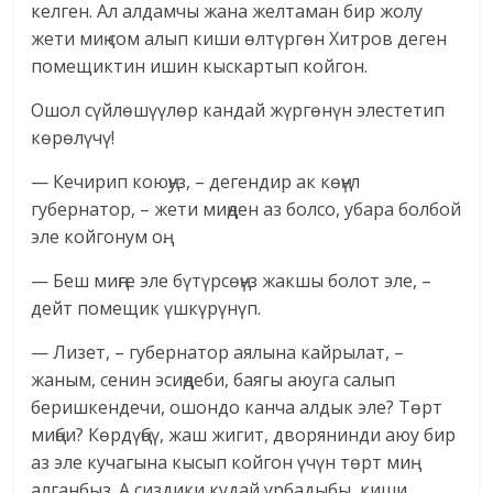
келген. Ал алдамчы жана желтаман бир жолу
жети миң сом алып киши өлтүргөн Хитров деген
помещиктин ишин кыскартып койгон.
Ошол сүйлөшүүлөр кандай жүргөнүн элестетип
көрөлүчү!
— Кечирип коюңуз, – дегендир ак көңүл
губернатор, – жети миңден аз болсо, убара болбой
эле койгонум оң.
— Беш миңге эле бүтүрсөңүз жакшы болот эле, –
дейт помещик үшкүрүнүп.
— Лизет, – губернатор аялына кайрылат, –
жаным, сенин эсиңдеби, баягы аюуга салып
беришкендечи, ошондо канча алдык эле? Төрт
миңби? Көрдүңбү, жаш жигит, дворянинди аюу бир
аз эле кучагына кысып койгон үчүн төрт миң
алганбыз. А сиздики кудай урбадыбы, киши