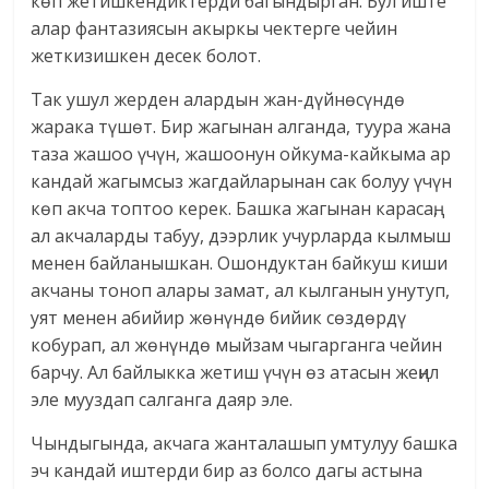
көп жетишкендиктерди багындырган. Бул иште
алар фантазиясын акыркы чектерге чейин
жеткизишкен десек болот.
Так ушул жерден алардын жан-дүйнөсүндө
жарака түшөт. Бир жагынан алганда, туура жана
таза жашоо үчүн, жашоонун ойкума-кайкыма ар
кандай жагымсыз жагдайларынан сак болуу үчүн
көп акча топтоо керек. Башка жагынан карасаң,
ал акчаларды табуу, дээрлик учурларда кылмыш
менен байланышкан. Ошондуктан байкуш киши
акчаны тоноп алары замат, ал кылганын унутуп,
уят менен абийир жөнүндө бийик сөздөрдү
кобурап, ал жөнүндө мыйзам чыгарганга чейин
барчу. Ал байлыкка жетиш үчүн өз атасын жеңил
эле мууздап салганга даяр эле.
Чындыгында, акчага жанталашып умтулуу башка
эч кандай иштерди бир аз болсо дагы астына