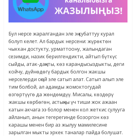
Бул нерсе жаралгандан эле эң кубаттуу курал
болуп келет. Ал бардык нерсени: жүрөктөн
чыккан достукту, урматтоону, жалындаган
сезимди, назик берилгендикти, айтып бүткүс
сыйды, атак-даңкты, көз карандысыздыкты, деги
койчу, дүйнөдөгү бардык болгон жакшы
нерселерди оңой эле сатып алат. Сатып алып эле
тим болбой, ал адамды жомоктогудай
өзгөртүүгө да жөндөмдүү. Мисалы, көздөрү
жакшы көрбөгөн, астыңкы үч тиши жок ажаан
катын акчага ээ болор менен кол жеткис сулууга
айланып, анын тегерегинде бозоргон көз
карашы менен бир аз жылуу мамилесине
зарылган мыкты эркек таналар пайда болушат.