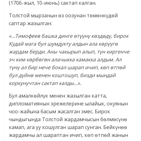
(1706-жыл, 10-июнь) сактап калган.
Толстой мырзанын өз оозунан төмөнкүдөй
саптар жазылган:
«…Тимофеев башка динге өтүүнү көздөдү, бирок
Кудай мага бул шумдукту алдын ала көрүүгө
жардам берди. Аны чакырып алып, түн киргенче
эч ким көрбөгөн алачыкка камакка алдым. Ал
түнү ал бир нече бокал шарап ичип, көп өтпөй
бул дүйнө менен коштошуп, бизди мындай
коркунучтан сактап калды…».
Бул амалкөйлүк менен жазылган катта,
дипломатиянын эрежелерине ылайык, окуянын
чоо-жайына басым жасалган эмес. Бирок
чындыгында Толстой жардамчысын бөлмөсүнө
камап, ага уу кошулган шарап сунган. Бейкүнөө
жардамчы ал шараптан ичип, көп өтпөй жанын