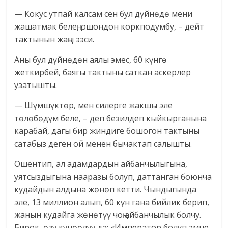
— Кокус утпай калсам сен бул дүйнөдө мени
жашатмак белең, ошондон коркподумбу, – дейт
тактынын жаңы ээси.
Аны бул дүйнөдөн аялы эмес, 60 күнгө
жеткирбей, баягы тактыны саткан аскерлер
узатышты.
— Шүмшүктөр, мен силерге жакшы эле
төлөбөдүм беле, – деп безилдеп кыйкырганына
карабай, дагы бир жиндиге бошогон тактыны
сатабыз деген ой менен бычактап салышты.
Ошентип, ал адамдардын айбанчылыгына,
уятсыздыгына нааразы болуп, даттанган боюнча
кудайдын алдына жөнөп кетти. Чындыгында
эле, 13 миллион алып, 60 күн гана бийлик берип,
жанын кудайга жөнөтүү чоң айбанчылык болчу.
Бирок, өзү күнөөлүү да: «Император болуп эмне