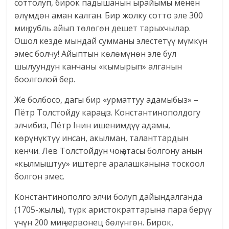
соттолуп, бирок падышанын ырайымы менен
өлүмдөн аман калган. Бир жолку сотто эле 300
миң рубль айып төлөгөн дешет тарыхчылар.
Ошол кезде мындай сумманы элестетүү мүмкүн
эмес болчу! Айыптын көлөмүнөн эле бул
шылуундун канчаны «кымырып» алганын
боолголой бер.
Же болбосо, дагы бир «урматтуу адамыбыз» –
Пётр Толстойду караңыз. Константинополдогу
элчибиз, Пётр Iнин ишенимдүү адамы,
көрүнүктүү инсан, акылман, таланттардын
кенчи. Лев Толстойдун чоң атасы болгону анын
«кылмыштуу» иштерге аралашканына тоскоол
болгон эмес.
Константинополго элчи болуп дайындалганда
(1705-жылы), түрк аристократтарына пара берүү
үчүн 200 миң червонец бөлүнгөн. Бирок,