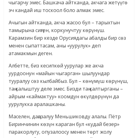
чыгарчу эмес. Башкача айтканда, акчага жетүүгө
эч кандай иш тоскоол боло алмак эмес.
Ачыгын айтканда, акча жасоо бул – тарыхтын
тамырына сиңген, коркунучтуу көрүнүш.
Карамзин бир кезде Орусиядагы абалды бир сөз
менен сыпаттасам, аны «уурулук» деп
атамакмын деген.
Албетте, биз кесипкөй уурулар же акча
уурдоонун «майын чыгарган» шылуундар
тууралуу сөз кылбайбыз. Бул – көнүмүш көрүнүш,
таң калыштуу деле эмес. Бизди таң калтырганы –
айрым «каймактуу» коомдун өкүлдөрүнүн да
уурулукка аралашканы.
Маселен, даңазалуу Меньшиковду алалы. Пётр
Биринчинин көзүн караган бул «кудай безер»
паракорлугу, опузалоосу менен төрт жолу