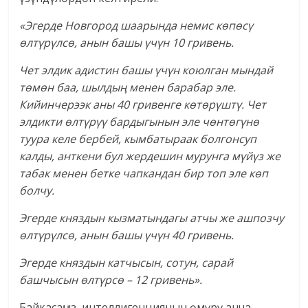
«Эгерде Новгород шаарында немис көпөсү
өлтүрүлсө, анын башы үчүн 10 гривень.
Чет элдик адистин башы үчүн коюлган мындай
төмөн баа, шылдың менен барабар эле.
Кийинчерээк аны 40 гривенге көтөрүштү. Чет
элдикти өлтүрүү бардыгынын эле чөнтөгүнө
туура келе бербей, кымбатыраак болгонсуп
калды, анткени бул жердешин мурунга мүйүз же
табак менен бетке чапкандан бир топ эле көп
болчу.
Эгерде княздын кызматындагы атчы же ашпозчу
өлтүрүлсө, анын башы үчүн 40 гривень.
Эгерде княздын катчысын, сотун, сарай
башчысын өлтүрсө – 12 гривень».
Байкасаңыз, интеллигенциянын өмүрү анча