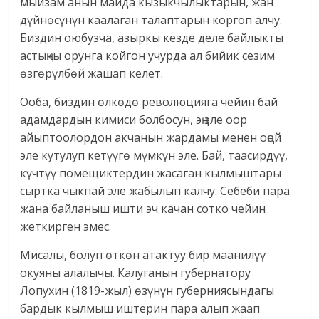
мыйзам анын майда кызыкчылыктарын, жан
дүйнөсүнүн каалаган талаптарын коргоп алчу.
Биздин оюбузча, азыркы кезде деле байлыкты
астыңкы орунга койгон учурда ал бийик сезим
өзгөрүлбөй жашап келет.
Ооба, биздин өлкөдө революцияга чейин бай
адамдардын кимиси болбосун, эң эле оор
айыптоолордон акчанын жардамы менен оңой
эле кутулуп кетүүгө мүмкүн эле. Бай, таасирдүү,
күчтүү помещиктердин жасаган кылмыштары
сыртка чыкпай эле жабылып калчу. Себеби пара
жана байланыш ишти эч качан сотко чейин
жеткирген эмес.
Мисалы, болуп өткөн атактуу бир маанилүү
окуяны алалычы. Калуганын губернатору
Лопухин (1819-жыл) өзүнүн губерниясындагы
бардык кылмыш иштерин пара алып жаап