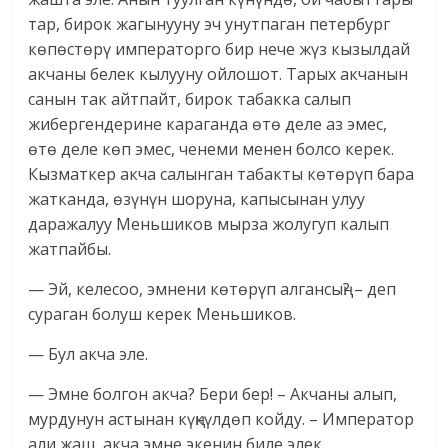
тар, бирок жагынууну эч унутпаган петербург
көпөстөрү императорго бир нече жүз кызылдай
акчаны белек кылууну ойлошот. Тарых акчанын
санын так айтпайт, бирок табакка салып
жибергендерине караганда өтө деле аз эмес,
өтө деле көп эмес, ченеми менен болсо керек.
Кызматкер акча салынган табакты көтөрүп бара
жатканда, өзүнүн шоруна, капысынан улуу
даражалуу Меньшиков мырза жолугуп калып
жатпайбы.
— Эй, келесоо, эмнени көтөрүп алгансың? – деп
сураган болуш керек Меньшиков.
— Бул акча эле.
— Эмне болгон акча? Бери бер! – Акчаны алып,
мурдунун астынан күңкүлдөп койду. – Император
али жаш, акча эмне экенин биле элек.