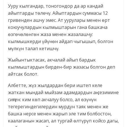
Ууру кылгандар, тоногондор да ар кандай
айыптарды төлөчү. Айыптардын суммасы 12
гривенден ашчу эмес. Ат уурулары менен өрт
коюучулардын кылмыштарын гана башкача
өзгөчөлөнгөн жаза менен жазалашчу:
кылмышкерди үйүнөн айдап чыгышып, болгон
мүлкүн талап кетишчү.
Жыйынтыктасак, акчалай айып бардык
кылмыштардын бирден-бир жазасы болгон деп
айтсак болот.
Албетте, жүз жылдардан бери иштеп келе
жаткан мындай мыйзам адамдардын аң-сезимине
сиңген: ким көп акчалуу болсо, ал өзүнүн
тегерегиндегилердин мурдун таяк менен же
башка нерсе менен жарып эле тим болбостон,
каалаганын жасап, ал тургай өлтүрүп койсо дагы,