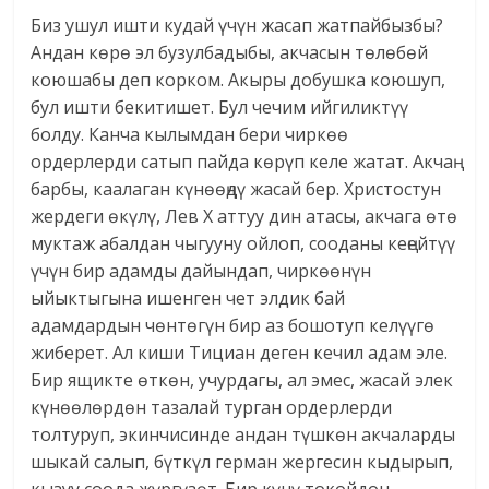
Биз ушул ишти кудай үчүн жасап жатпайбызбы?
Андан көрө эл бузулбадыбы, акчасын төлөбөй
коюшабы деп корком. Акыры добушка коюшуп,
бул ишти бекитишет. Бул чечим ийгиликтүү
болду. Канча кылымдан бери чиркөө
ордерлерди сатып пайда көрүп келе жатат. Акчаң
барбы, каалаган күнөөңдү жасай бер. Христостун
жердеги өкүлү, Лев Х аттуу дин атасы, акчага өтө
муктаж абалдан чыгууну ойлоп, сооданы кеңейтүү
үчүн бир адамды дайындап, чиркөөнүн
ыйыктыгына ишенген чет элдик бай
адамдардын чөнтөгүн бир аз бошотуп келүүгө
жиберет. Ал киши Тициан деген кечил адам эле.
Бир ящикте өткөн, учурдагы, ал эмес, жасай элек
күнөөлөрдөн тазалай турган ордерлерди
толтуруп, экинчисинде андан түшкөн акчаларды
шыкай салып, бүткүл герман жергесин кыдырып,