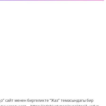
о” сайт менен биргеликте “Жаз” темасындагы бир