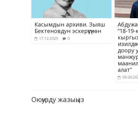
Касымдын архиви. Зыяш
Абдужа
Бектеновдун эскерүүсүнөн
“18-19
кыргы
17.12.2025
0
изилдɵ
доору 
манжу
маанилү
алат”
09.06.20
Оюңузду жазыңыз