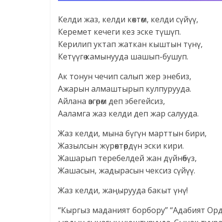
Келди жаз, келди көктөм, келди сүйүү,
Керемет кечеги кез эске түшүп.
Керилип уктап жаткан кыштын түнү,
Кетүүгө камынууда шашып-бушуп.
Ак тонун чечип салып жер энебиз,
Ажарын алмаштырып кулпурууда.
Айлана өзгөрөм деп эбегейсиз,
Ааламга жаз келди деп жар салууда.
Жаз келди, мына бүгүн марттын бири,
Жазылсын жүрөктөрдүн эски кири.
Жашарып теребелдей жан дүйнөбүз,
Жашасын, жадырасын чексиз сүйүү.
Жаз келди, жаңырууда бакыт үнү!
“Кыргыз маданият борбору” “Адабият Орд