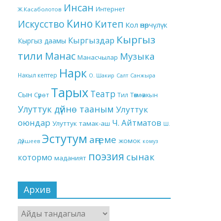
Инсан
Интернет
Ж.Касаболотов
Кино
Китеп
Искусство
Кол өнөрчүлүк
Кыргыз
Кыргыздар
Кыргыз даамы
тили
Манас
Музыка
Манасчылар
Нарк
Накыл кептер
О. Шакир
Салт
Санжыра
Тарых
Театр
Сын
Төкмө акын
Сүрөт
Тил
Улуттук дүйнө тааным
Улуттук
оюндар
Ч. Айтматов
Улуттук тамак-аш
Ш.
Эстутум
аңгеме
жомок
Дүйшеев
комуз
поэзия
сынак
котормо
маданият
Архив
Архив