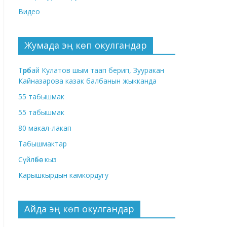
Видео
Жумада эң көп окулгандар
Төрөбай Кулатов шым таап берип, Зууракан
Кайназарова казак балбанын жыкканда
55 табышмак
55 табышмак
80 макал-лакап
Табышмактар
Сүйлөбөс кыз
Карышкырдын камкордугу
Айда эң көп окулгандар