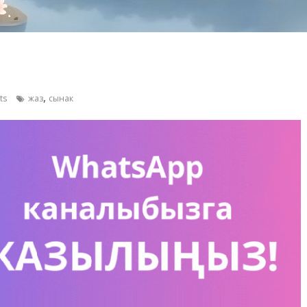
,
ts
жаз
сынак