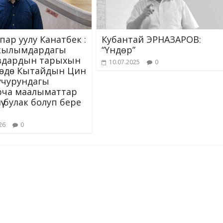
пар уулу Канатбек :
Кубантай ЭРНАЗАРОВ:
-кылымдардагы
“Үндөр”
здардын тарыхын
10.07.2025
0
ɵдɵ Кытайдын Цин
учурундагы
рча маалыматтар
ү булак болуп бере
26
0