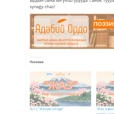
ырдын сынагын уюштурууда. Сынак тууралу
synagy-zhaz/
Похожее
№12 “Жазым келди”
“Жаз жөнүн
келген ке