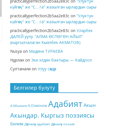
practicallyperfection2b5aa2e83c
on
“Улуктун
күйгөнү” же “С… га” жазылган ырлардын сыры
practicallyperfection2b5aa2e83c
on
“Улуктун
күйгөнү” же “С… га” жазылган ырлардын сыры
practicallyperfection2b5aa2e83c
on
Уларбек
ДАЛЕЙ уулу. “АЛМА ӨСПӨГӨН АЙЫЛ”
(кыргызчалаган Кыялбек АКМАТОВ)
Nusya
on
Мадина ТУРАЕВА
Нұрлан
on
Эки элдин баатыры — Кайдоол
Султанали
on
Улуу сөздөр
Белгилер булуту
Адабият
Акын
А.Осмонов
А.Абыкаев
Акындар. Кыргыз поэзиясы
Билим
Дүйнөлүк адабият
Дүйнөлүк поэзия