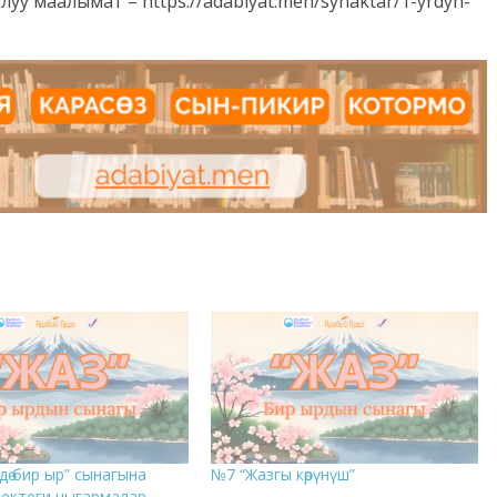
у маалымат – https://adabiyat.men/synaktar/1-yrdyn-
дө бир ыр” сынагына
№7 “Жазгы көрүнүш”
зектеги чыгармалар