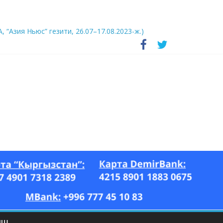
А, “Азия Ньюс” гезити, 26.07–17.08.2023-ж.)
ЫШ