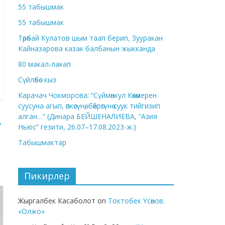
55 табышмак
55 табышмак
Төрөбай Кулатов шым таап берип, Зууракан
Кайназарова казак балбанын жыкканда
80 макал-лакап
Сүйлөбөс кыз
Карачач Чокморова: “Сүймөнкул Көкөмерен
суусуна агып, өпкөсүнө, бөйрөгүнө суук тийгизип
алган…” (Динара БЕЙШЕНАЛИЕВА, “Азия
→
Ньюс” гезити, 26.07–17.08.2023-ж.)
Табышмактар
Пикирлер
Жыргалбек Касаболот
on
Токтобек Үсөнов.
«Олжо»