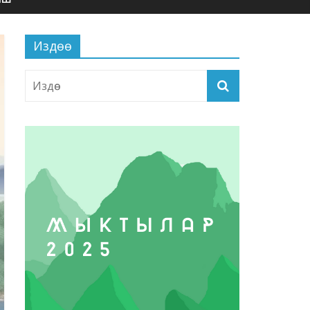
Издөө