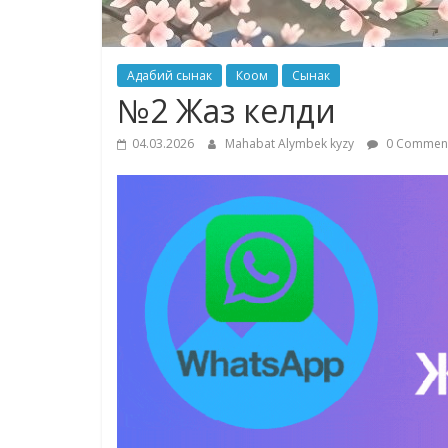
Адабий сынак
Коом
Сынак
№2 Жаз келди
04.03.2026
Mahabat Alymbek kyzy
0 Commen