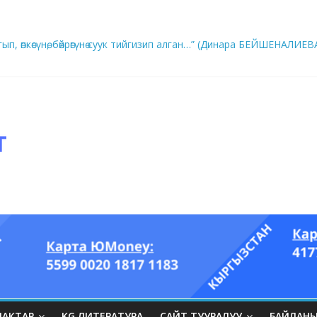
ры он үч акындын котормосунда
ып, өпкөсүнө, бөйрөгүнө суук тийгизип алган…” (Динара БЕЙШЕНАЛИЕВ
ЛАКТАР
KG ЛИТЕРАТУРА
САЙТ ТУУРАЛУУ
БАЙЛАН