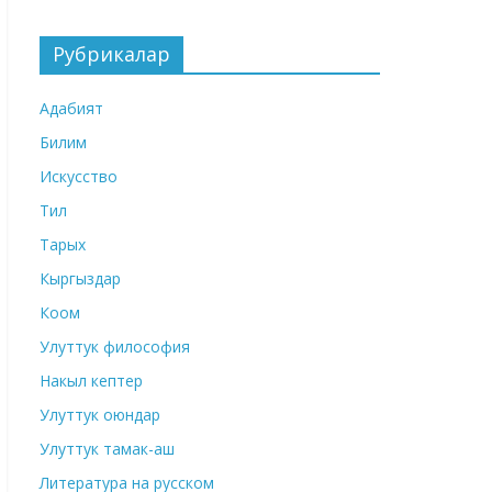
Рубрикалар
Адабият
Билим
Искусство
Тил
Тарых
Кыргыздар
Коом
Улуттук философия
Накыл кептер
Улуттук оюндар
Улуттук тамак-аш
Литература на русском