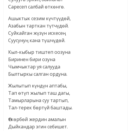
Саресеп салбай өткөнгө.
Ашыктык сезим күчтүүдөй,
Азабын тарткан түтчүдөй.
Суйкайган жүзүн искесең
Суусунуң кана түшчүдөй.
Кыл-кыбыр тиштеп оозуна
Биринен бири озуна
Чымчыктар уя салууда
Былтыркы салган ордуна.
Жылытып күндүн аптабы,
Тап өтүп жылып таш дагы,
Тамырларына суу тартып,
Тал-терек бөртүй баштады.
Өткөрбөй жердин амалын
Дыйкандар эгин себишет.