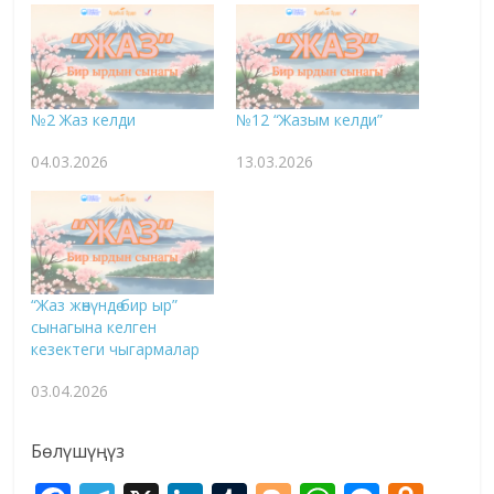
№2 Жаз келди
№12 “Жазым келди”
04.03.2026
13.03.2026
“Жаз жөнүндө бир ыр”
сынагына келген
кезектеги чыгармалар
03.04.2026
Бөлүшүңүз