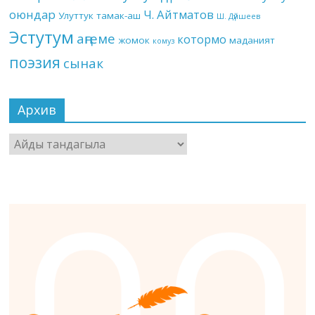
оюндар
Ч. Айтматов
Улуттук тамак-аш
Ш. Дүйшеев
Эстутум
аңгеме
котормо
жомок
маданият
комуз
поэзия
сынак
Архив
Архив