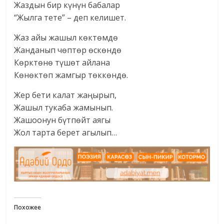
Жаздын бир күнүн бабалар
“Жылга тете” – деп келишет.
Жаз айы жашыл көктөмдө
Жанданып чөптөр өскөндө
Көрктөнө түшөт айлана
Көнөктөп жамгыр төккөндө.
Жер бети калат жаңырып,
Жашыл тукаба жамынып.
Жашоонун бүтпөйт аягы
Жол тарта берет агылып…
Похожее