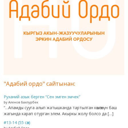
"Адабий ордо" сайтынан:
Руханий азык берген “Сен эмген эмчек”
by Аленов Бахпурбек
“…Апамды сууга алып жатышканда тартылган көшөгөнүн баш
жагында карап отурган элем. Акыркы жолу болсо да […]
#13-14 (55 сөз)
by Адабий Ордо