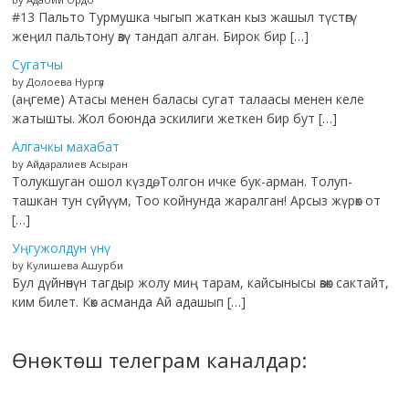
#13 Пальто Турмушка чыгып жаткан кыз жашыл түстөгү
жеңил пальтону өзү тандап алган. Бирок бир […]
Сугатчы
by Долоева Нургүл
(аңгеме) Атасы менен баласы сугат талаасы менен келе
жатышты. Жол боюнда эскилиги жеткен бир бут […]
Алгачкы махабат
by Айдаралиев Асыран
Толукшуган ошол күздө, Толгон ичке бук-арман. Толуп-
ташкан тун сүйүүм, Тоо койнунда жаралган! Арсыз жүрөк от
[…]
Уңгужолдун үнү
by Кулишева Ашурби
Бул дүйнөнүн тагдыр жолу миң тарам, кайсынысы өзөк сактайт,
ким билет. Көк асманда Ай адашып […]
Өнөктөш телеграм каналдар: