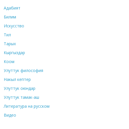
Адабият
Билим
Искусство
Тил
Тарых
Кыргыздар
Коом
Улуттук философия
Накыл кептер
Улуттук оюндар
Улуттук тамак-аш
Литература на русском
Видео