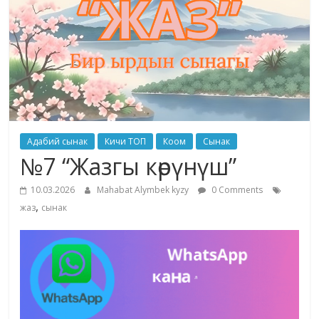
жана
адабияты
Адабий сынак
Кичи ТОП
Коом
Сынак
№7 “Жазгы көрүнүш”
10.03.2026
Mahabat Alymbek kyzy
0 Comments
,
жаз
сынак