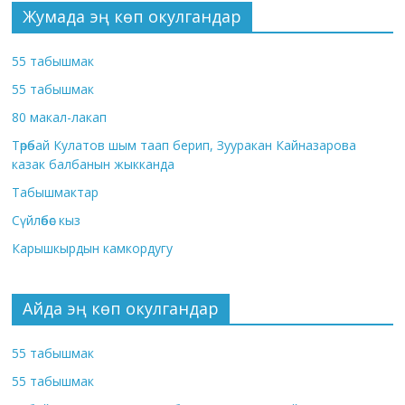
Жумада эң көп окулгандар
55 табышмак
55 табышмак
80 макал-лакап
Төрөбай Кулатов шым таап берип, Зууракан Кайназарова
казак балбанын жыкканда
Табышмактар
Сүйлөбөс кыз
Карышкырдын камкордугу
Айда эң көп окулгандар
55 табышмак
55 табышмак