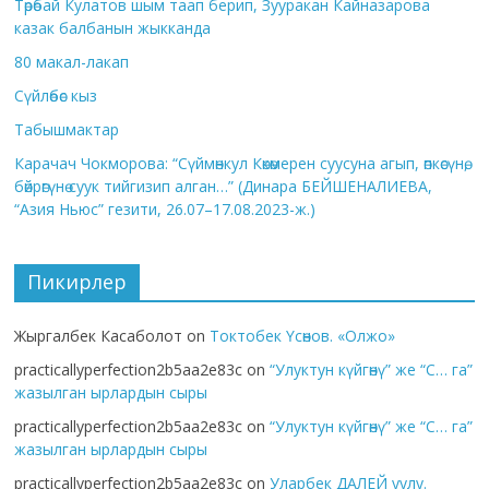
Төрөбай Кулатов шым таап берип, Зууракан Кайназарова
казак балбанын жыкканда
80 макал-лакап
Сүйлөбөс кыз
Табышмактар
Карачач Чокморова: “Сүймөнкул Көкөмерен суусуна агып, өпкөсүнө,
бөйрөгүнө суук тийгизип алган…” (Динара БЕЙШЕНАЛИЕВА,
“Азия Ньюс” гезити, 26.07–17.08.2023-ж.)
Пикирлер
Жыргалбек Касаболот
on
Токтобек Үсөнов. «Олжо»
practicallyperfection2b5aa2e83c
on
“Улуктун күйгөнү” же “С… га”
жазылган ырлардын сыры
practicallyperfection2b5aa2e83c
on
“Улуктун күйгөнү” же “С… га”
жазылган ырлардын сыры
practicallyperfection2b5aa2e83c
on
Уларбек ДАЛЕЙ уулу.