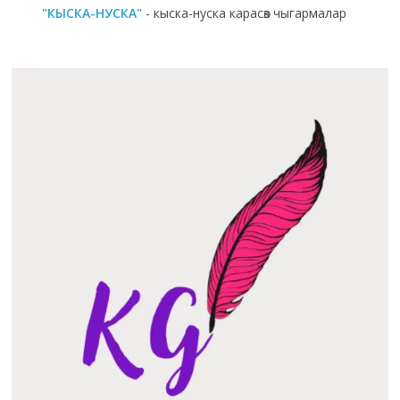
"КЫСКА-НУСКА"
- кыска-нуска карасөз чыгармалар