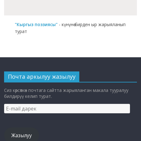
"Кыргыз поэзиясы"
- күнүнө бирден ыр жарыяланып
турат
Почта аркылуу жазылуу
Сиз көрсөткөн почтага сайтта жарыяланган макала тууралуу
билдирүү келип турат.
E-
mail
дарек
Жазылуу