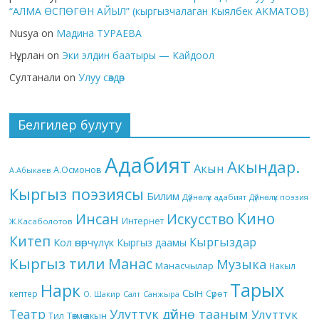
“АЛМА ӨСПӨГӨН АЙЫЛ” (кыргызчалаган Кыялбек АКМАТОВ)
Nusya
on
Мадина ТУРАЕВА
Нұрлан
on
Эки элдин баатыры — Кайдоол
Султанали
on
Улуу сөздөр
Белгилер булуту
Адабият
Акындар.
Акын
А.Осмонов
А.Абыкаев
Кыргыз поэзиясы
Билим
Дүйнөлүк адабият
Дүйнөлүк поэзия
Кино
Инсан
Искусство
Интернет
Ж.Касаболотов
Китеп
Кыргыздар
Кол өнөрчүлүк
Кыргыз даамы
Кыргыз тили
Манас
Музыка
Манасчылар
Накыл
Тарых
Нарк
Сын
кептер
Сүрөт
О. Шакир
Салт
Санжыра
Театр
Улуттук дүйнө тааным
Улуттук
Төкмө акын
Тил