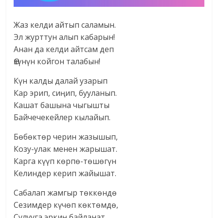
Жаз келди айтып саламын.
Эл журттун алып кабарын!
Анан да келди айтсам деп
Өзүнүн койгон талабын!
Күн калды далай узарып
Кар эрип, сиңип, бууланып.
Кашат башына чыгышты
Байчечекейлер кылайып.
Бөбөктөр черин жазышып,
Козу-улак менен жарышат.
Карга күүп көрпө-төшөгүн
Келиндер керип жайышат.
Сабалап жамгыр төккөндө
Сезимдер күчөп көктөмдө,
Сулууга эркиң байланат