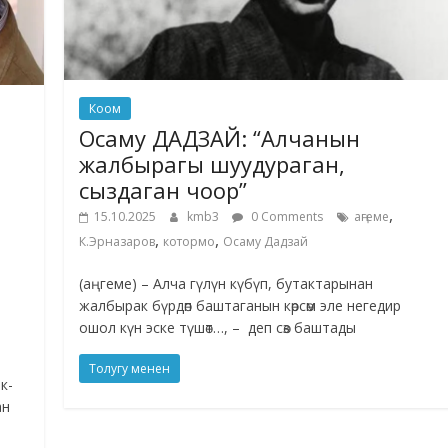
Коом
Осаму ДАДЗАЙ: “Алчанын
жалбырагы шуудураган,
сыздаган чоор”
,
15.10.2025
kmb3
0 Comments
аңгеме
,
,
К.Эрназаров
котормо
Осаму Дадзай
(аңгеме) – Алча гүлүн күбүп, бутактарынан
жалбырак бүрдөп баштаганын көрсөм эле негедир
ошол күн эске түшөт…, – деп сөз баштады
Толугу менен
к-
ан