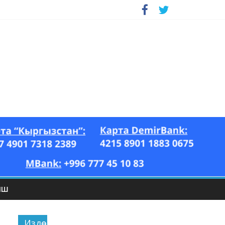
ЫШ
Издөө