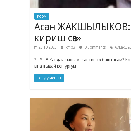
Коом
Асан ЖАКШЫЛЫКОВ: «
кириш сөз»
23.10.2025
kmb3
0 Comments
А.Жакшы
* * * Кандай кылсам, кантип сөз баштасам? Көп
ынангыдай кеп ургум
Толугу менен