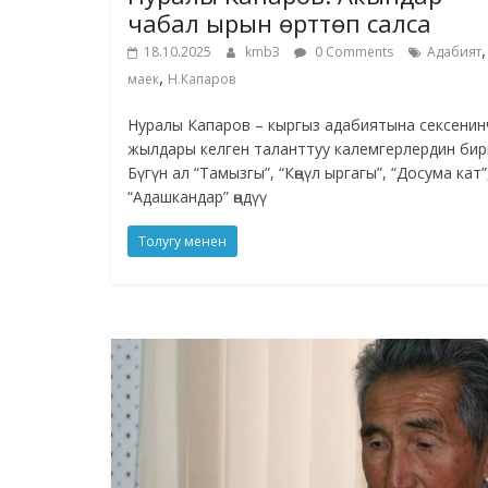
чабал ырын өрттөп салса
,
18.10.2025
kmb3
0 Comments
Адабият
,
маек
Н.Капаров
Нуралы Капаров – кыргыз адабиятына сексенин
жылдары келген таланттуу калемгерлердин бир
Бүгүн ал “Тамызгы”, “Көңүл ыргагы”, “Досума кат”
“Адашкандар” өңдүү
Толугу менен