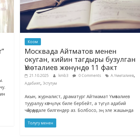
Коом
т”
Москвада Айтматов менен
окуган, кийин тагдыры бузулган
Үмөталиев жөнүндө 11 факт
,
21.10.2025
kmb3
0 Comments
А.Үмөталиев
ы.
,
Адабият
Эстутум
чу.
рин
Акын, журналист, драматург Айтмамат Үмөталиев
тууралуу көпчүлүк биле бербейт, а түгүл адабий
чөйрөдө дале билгендер аз. Болбосо, эң эле жашында
Толугу менен