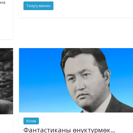
ана
Толугу менен
Коом
Фантастиканы өнүктүрмөк…