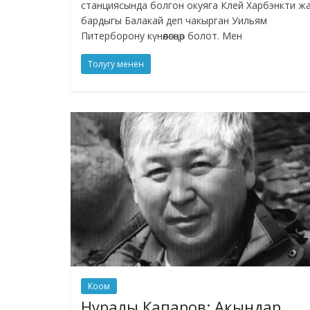
станциясында болгон окуяга Клей Харбэнкти ж
бардыгы Балакай деп чакырган Уильям
Питерборону күнөөлөсөңөр болот. Мен
Толугу менен
Коом
Нуралы Капаров: Акындар