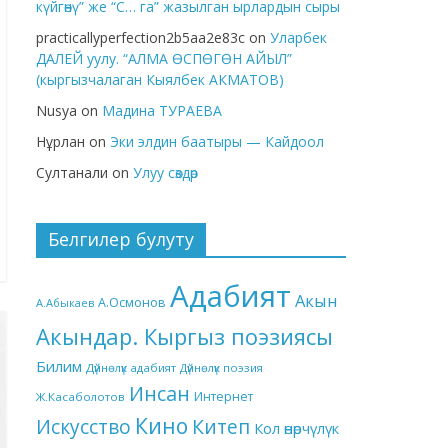
күйгөнү” же “С… га” жазылган ырлардын сыры
practicallyperfection2b5aa2e83c
on
Уларбек
ДАЛЕЙ уулу. “АЛМА ӨСПӨГӨН АЙЫЛ”
(кыргызчалаган Кыялбек АКМАТОВ)
Nusya
on
Мадина ТУРАЕВА
Нұрлан
on
Эки элдин баатыры — Кайдоол
Султанали
on
Улуу сөздөр
Белгилер булуту
Адабият
Акын
А.Осмонов
А.Абыкаев
Акындар. Кыргыз поэзиясы
Билим
Дүйнөлүк адабият
Дүйнөлүк поэзия
Инсан
Интернет
Ж.Касаболотов
Кино
Китеп
Искусство
Кол өнөрчүлүк