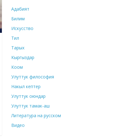
Адабият
Билим
Искусство
Тил
Тарых
Кыргыздар
Коом
Улуттук философия
Накыл кептер
Улуттук оюндар
Улуттук тамак-аш
Литература на русском
Видео