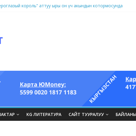
оглазый король” аттуу ыры он үч акындын котормосунда
ЛАКТАР
KG ЛИТЕРАТУРА
САЙТ ТУУРАЛУУ
БАЙЛАН