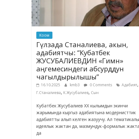
Коом
Гүлзада Станалиева, акын,
адабиятчы: “Кубатбек
ЖУСУБАЛИЕВДИН «Гимн»
аңгемесиндеги абсурддун
чагылдырылышы”
,
16.10.2025
kmb3
0 Comments
Адабият
,
,
Г.Станалиева
К.Жусубалиев
Сын
Кубатбек Жусубалиев ХХ кылымдын экинчи
жарымында кыргыз адабиятына модернисттик
адабиятты алып келген жазуучу. Ал тематикалы
идеялык жактан да, мазмундук-формалык жакт
да