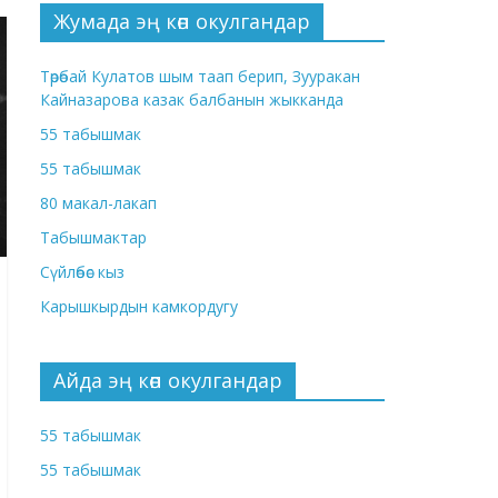
Жумада эң көп окулгандар
Төрөбай Кулатов шым таап берип, Зууракан
Кайназарова казак балбанын жыкканда
55 табышмак
55 табышмак
80 макал-лакап
Табышмактар
Сүйлөбөс кыз
Карышкырдын камкордугу
Айда эң көп окулгандар
55 табышмак
55 табышмак