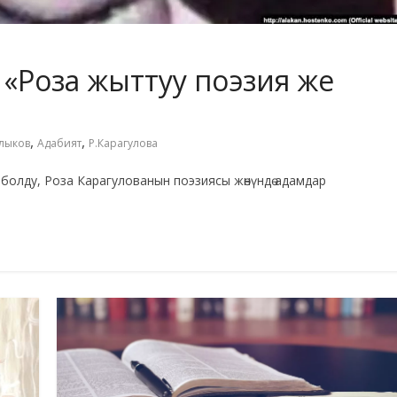
Роза жыттуу поэзия же
,
,
лыков
Адабият
Р.Карагулова
 болду, Роза Карагулованын поэзиясы жөнүндө адамдар