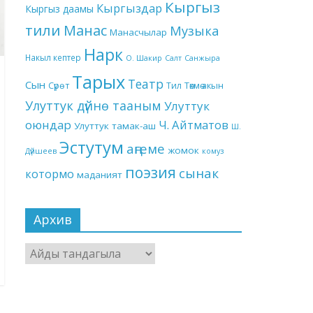
Кыргыз
Кыргыздар
Кыргыз даамы
тили
Манас
Музыка
Манасчылар
Нарк
Накыл кептер
О. Шакир
Салт
Санжыра
Тарых
Театр
Сын
Төкмө акын
Сүрөт
Тил
Улуттук дүйнө тааным
Улуттук
оюндар
Ч. Айтматов
Улуттук тамак-аш
Ш.
Эстутум
аңгеме
жомок
Дүйшеев
комуз
поэзия
сынак
котормо
маданият
Архив
Архив