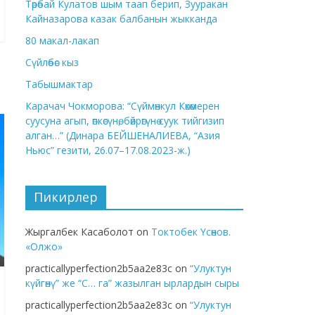
Төрөбай Кулатов шым таап берип, Зууракан
Кайназарова казак балбанын жыкканда
80 макал-лакап
Сүйлөбөс кыз
Табышмактар
Карачач Чокморова: “Сүймөнкул Көкөмерен
суусуна агып, өпкөсүнө, бөйрөгүнө суук тийгизип
алган…” (Динара БЕЙШЕНАЛИЕВА, “Азия
Ньюс” гезити, 26.07–17.08.2023-ж.)
Пикирлер
Жыргалбек Касаболот
on
Токтобек Үсөнов.
«Олжо»
practicallyperfection2b5aa2e83c
on
“Улуктун
күйгөнү” же “С… га” жазылган ырлардын сыры
practicallyperfection2b5aa2e83c
on
“Улуктун