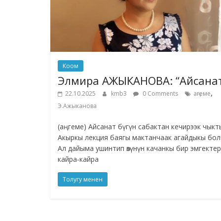
Коом
Элмира АЖЫКАНОВА: “Айсана
,
22.10.2025
kmb3
0 Comments
аңгеме
Э.Ажыканова
(аңгеме) Айсанат бүгүн сабактан кечирээк чыкт
Акыркы лекция баягы мактанчаак агайдыкы бол
Ал дайыма ушинтип өзүнүн качанкы бир эмгекте
кайра-кайра
Толугу менен