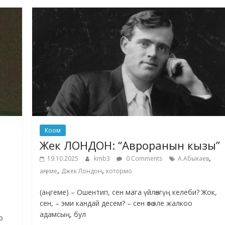
Коом
Жек ЛОНДОН: “Авроранын кызы”
,
19.10.2025
kmb3
0 Comments
А.Абыкаев
,
,
аңгеме
Джек Лондон
котормо
(аңгеме) – Ошентип, сен мага үйлөнгүң келеби? Жок,
сен, – эми кандай десем? – сен өтө эле жалкоо
адамсың, бул
о