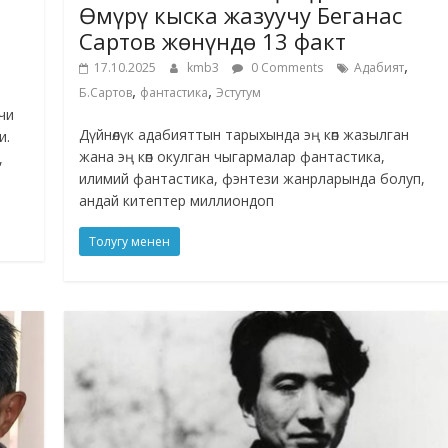
Өмүрү кыска жазуучу Беганас
Сартов жөнүндө 13 факт
,
17.10.2025
kmb3
0 Comments
Адабият
,
,
Б.Сартов
фантастика
Эстутум
чи
Дүйнөлүк адабияттын тарыхында эң көп жазылган
и.
жана эң көп окулган чыгармалар фантастика,
,
илимий фантастика, фэнтези жанрларында болуп,
андай китептер миллиондоп
Толугу менен