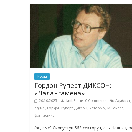
Коом
Гордон Руперт ДИКСОН:
«Лалангамена»
,
20.10.2025
kmb3
0 Comments
Адабият
,
,
,
,
аңгеме
Гордон Руперт Диксон
котормо
М.Токоев
фантастика
(аңгеме) Сириустун 563 секторундагы Чалгындо