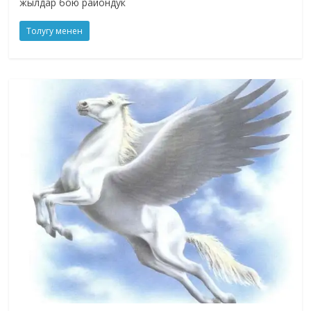
жылдар бою райондук
Толугу менен