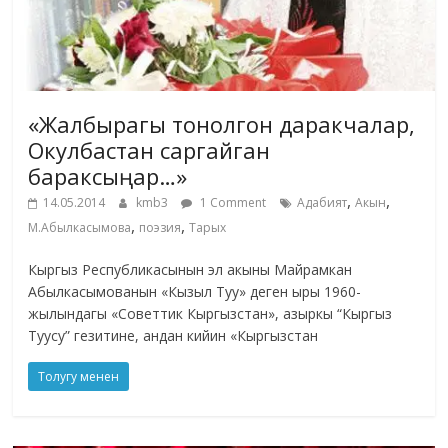
«Жалбырагы тонолгон даракчалар,
Окулбастан саргайган
бараксыңар…»
,
,
14.05.2014
kmb3
1 Comment
Адабият
Акын
,
,
М.Абылкасымова
поэзия
Тарых
Кыргыз Республикасынын эл акыны Майрамкан
Абылкасымованын «Кызыл Туу» деген ыры 1960-
жылындагы «Советтик Кыргызстан», азыркы “Кыргыз
Туусу” гезитине, андан кийин «Кыргызстан
Толугу менен