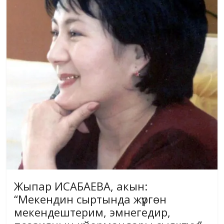
Жыпар ИСАБАЕВА, акын:
“Мекендин сыртында жүргөн
мекендештерим, эмнегедир,