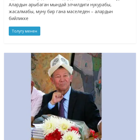
Алардын арыбаган мындай элчилдиги нукурабы,
жасалмабы, муну бир гана маселеден – алардын
бийликке
Толугу менен