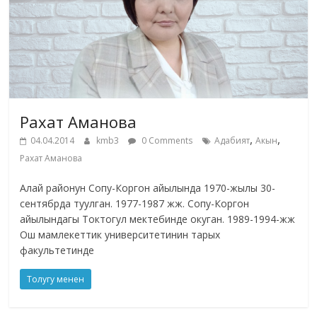
Рахат Аманова
,
,
04.04.2014
kmb3
0 Comments
Адабият
Акын
Рахат Аманова
Алай районун Сопу-Коргон айылында 1970-жылы 30-
сентябрда туулган. 1977-1987 жж. Сопу-Коргон
айылындагы Токтогул мектебинде окуган. 1989-1994-жж
Ош мамлекеттик университетинин тарых
факультетинде
Толугу менен