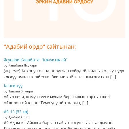
"Адабий ордо" сайтынан:
Ясунари Кавабата: “Көлчүктөгү ай”
by Кавабата Ясунари
(аңгеме) Кёконун оюна оорукчан күйөөсүнө бакчаны кол күзгүдөн
көрсөтүү амалы келбеспи. Экинчи кабатта төшөктө жаткан […]
Кечки күү
by Төлөкова Элмира
Айыл кечи, комуз күүсү мукам бир, кылын тартып жел
ойдолоп ойногон. Түмөн үнү аба жарып, […]
#9-10 (55 сөз)
by Адабий Ордо
#9 Адам-ит Айылга барган сайын тосуп чыгат алдыман.
Кыңшылап, жыттагылап, келдиңби дегенсип, жалооруйт.