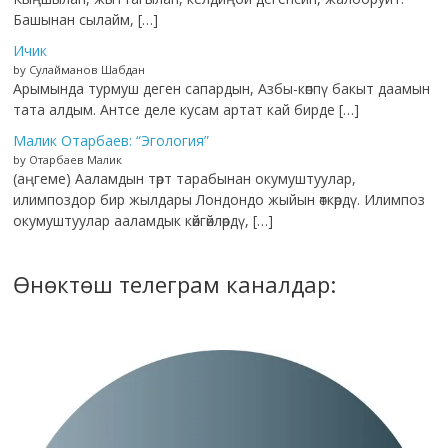
Башынан сылайм, […]
Ичик
by Сулайманов Шабдан
Арымында турмуш деген сапардын, Азбы-көппү бакыт даамын
тата алдым. Антсе деле кусам артат кай бирде […]
Малик Отарбаев: “Эгология”
by Отарбаев Малик
(аңгеме) Ааламдын төрт тарабынан окумуштуулар,
илимпоздор бир жылдары Лондондо жыйын өткөрдү. Илимпоз
окумуштуулар ааламдык көйгөйлөрдү, […]
Өнөктөш телеграм каналдар: