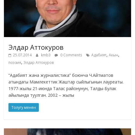
Элдар Аттокуров
,
,
25.07.2014
kmb3
0 Comments
Адабият
Акын
,
поэзия
Элдар Аттокуров
“Адабият жана журналистика” боюнча Ч.Айтматов
атындагы Мамлекеттик Жаштар сыйлыгынын лауреаты.
1977-жылы 21-июнда Талас районунун, Талды-Булак
айылында туулган. 2002 – жылы
Толугу менен