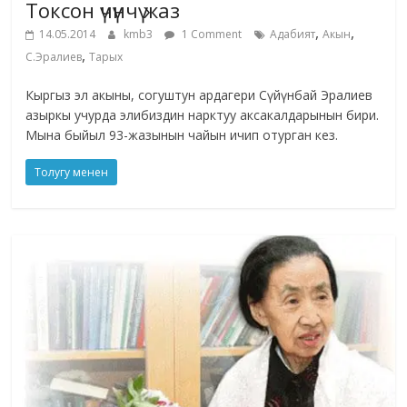
Токсон үчүнчү жаз
,
,
14.05.2014
kmb3
1 Comment
Адабият
Акын
,
С.Эралиев
Тарых
Кыргыз эл акыны, согуштун ардагери Сүйүнбай Эралиев
азыркы учурда элибиздин нарктуу аксакалдарынын бири.
Мына быйыл 93-жазынын чайын ичип отурган кез.
Толугу менен