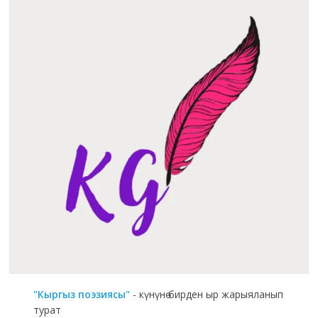
"Кыргыз поэзиясы"
- күнүнө бирден ыр жарыяланып
турат