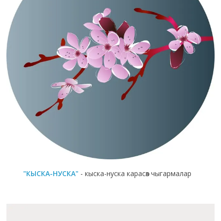
"КЫСКА-НУСКА"
- кыска-нуска карасөз чыгармалар