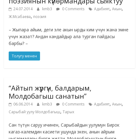
поэзиянын күйөрмандары сыяктуу”
,
,
24.07.2014
kmb3
0 Comments
Адабият
Акын
,
Ж.Мсабаева
поэзия
– Жыпара айым, деги эле акын ырды ким үчүн жана эмне
үчүн жазат? Андан кандайдыр ала турган пайдасы
барбы? –
Толугу менен
“Айтып жүргүн, балдарым,
Молдобагыш санатын”
,
,
06.06.2014
kmb3
0 Comments
Адабият
Акын
,
Сарыбай уулу Молдобагыш
Тарых
Сан түтүн саруу ичинен, Сарыбайдын уулумун Бирок
кагаз-калемдин касиети ушунда экен, анын айрым
чыгармалары бизге жетти. Молдобагыштын бизге