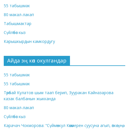
55 табышмак
80 макал-лакап
Табышмактар
Сүйлөбөс кыз
Карышкырдын камкордугу
Айда эң көп окулгандар
55 табышмак
55 табышмак
Төрөбай Кулатов шым таап берип, Зууракан Кайназарова
казак балбанын жыкканда
80 макал-лакап
Сүйлөбөс кыз
Карачач Чокморова: “Сүймөнкул Көкөмерен суусуна агып, өпкөсүнө,