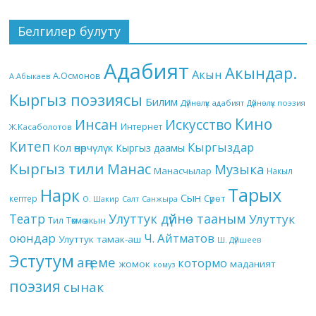
Белгилер булуту
Адабият
Акындар.
Акын
А.Осмонов
А.Абыкаев
Кыргыз поэзиясы
Билим
Дүйнөлүк адабият
Дүйнөлүк поэзия
Кино
Инсан
Искусство
Интернет
Ж.Касаболотов
Китеп
Кыргыздар
Кол өнөрчүлүк
Кыргыз даамы
Кыргыз тили
Манас
Музыка
Манасчылар
Накыл
Тарых
Нарк
Сын
кептер
Сүрөт
О. Шакир
Салт
Санжыра
Театр
Улуттук дүйнө тааным
Улуттук
Төкмө акын
Тил
оюндар
Ч. Айтматов
Улуттук тамак-аш
Ш. Дүйшеев
Эстутум
аңгеме
котормо
жомок
маданият
комуз
поэзия
сынак