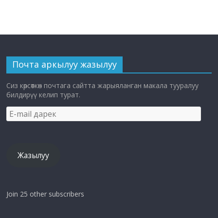
Почта аркылуу жазылуу
Сиз көрсөткөн почтага сайтта жарыяланган макала тууралуу
билдирүү келип турат.
E-
mail
дарек
Жазылуу
Join 25 other subscribers