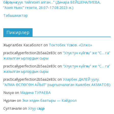
бөйрөгүнө суук тийгизип алган…” (Динара БЕЙШЕНАЛИЕВА,
“Азия Ньюс” гезити, 26.07–17.08.2023-ж.)
Табышмактар
Пикирлер
Жыргалбек Касаболот
on
Токтобек Үсөнов. «Олжо»
practicallyperfection2b5aa2e83c
on
“Улуктун күйгөнү” же “С… га”
жазылган ырлардын сыры
practicallyperfection2b5aa2e83c
on
“Улуктун күйгөнү” же “С… га”
жазылган ырлардын сыры
practicallyperfection2b5aa2e83c
on
Уларбек ДАЛЕЙ уулу.
“АЛМА ӨСПӨГӨН АЙЫЛ” (кыргызчалаган Кыялбек АКМАТОВ)
Nusya
on
Мадина ТУРАЕВА
Нұрлан
on
Эки элдин баатыры — Кайдоол
Султанали
on
Улуу сөздөр