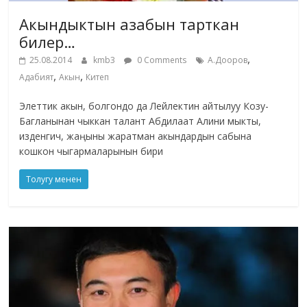
Акындыктын азабын тарткан
билер…
,
25.08.2014
kmb3
0 Comments
А.Дооров
,
,
Адабият
Акын
Китеп
Элеттик акын, болгондо да Лейлектин айтылуу Козу-
Багланынан чыккан талант Абдилаат Алини мыкты,
изденгич, жаңыны жаратман акындардын сабына
кошкон чыгармаларынын бири
Толугу менен