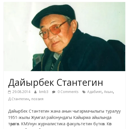
маданияты
жана
адабияты
Дайырбек Стантегин
,
,
29.08.2014
kmb3
0 Comments
Адабият
Акын
,
Д.Стантегин
поэзия
Дайырбек Стантегин жана анын чыгармачылыгы туралуу
1951-жылы Жумгал районундагы Кайырма айылында
төрөлгөн. КМУнун журналистика факультетин бүткөн. Көп