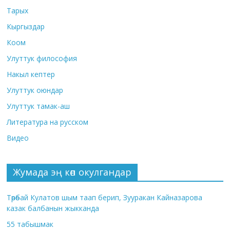
Тарых
Кыргыздар
Коом
Улуттук философия
Накыл кептер
Улуттук оюндар
Улуттук тамак-аш
Литература на русском
Видео
Жумада эң көп окулгандар
Төрөбай Кулатов шым таап берип, Зууракан Кайназарова
казак балбанын жыкканда
55 табышмак