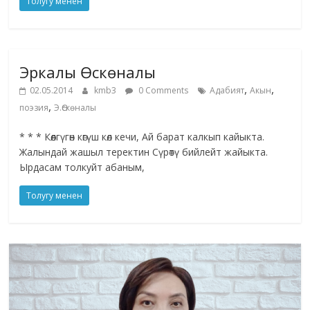
Толугу менен
Эркалы Өскөналы
,
,
02.05.2014
kmb3
0 Comments
Адабият
Акын
,
поэзия
Э.Өскөналы
* * * Көөлгүгөн көгүш көл кечи, Ай барат калкып кайыкта.
Жалындай жашыл теректин Сүрөтү бийлейт жайыкта.
Ырдасам толкуйт абаным,
Толугу менен