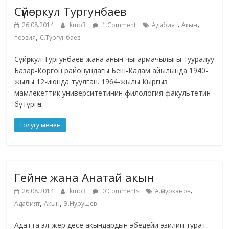
Сүйөркул Тургунбаев
,
,
26.08.2014
kmb3
1 Comment
Адабият
Акын
,
поэзия
С.Тургунбаев
Сүйөркул Тургунбаев жана анын чыгармачылыгы тууралуу
Базар-Коргон районундагы Беш-Кадам айылында 1940-
жылы 12-июнда туулган. 1964-жылы Кыргыз
мамлекеттик университетинин филология факультетин
бүтүргөн.
Толугу менен
Гейне жана Анатай акын
,
26.08.2014
kmb3
0 Comments
А.Өмүрканов
,
,
Адабият
Акын
Э.Нурушев
Адатта эл-жер десе акындардын эбедейи эзилип турат.