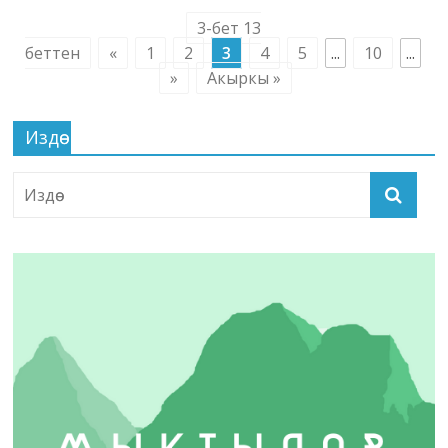
3-бет 13
беттен
«
1
2
3
4
5
...
10
...
»
Акыркы »
Издөө