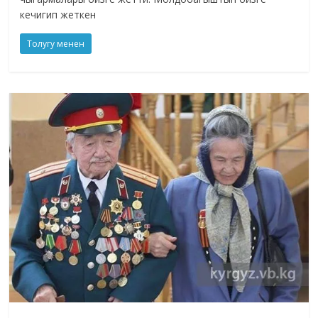
кечигип жеткен
Толугу менен