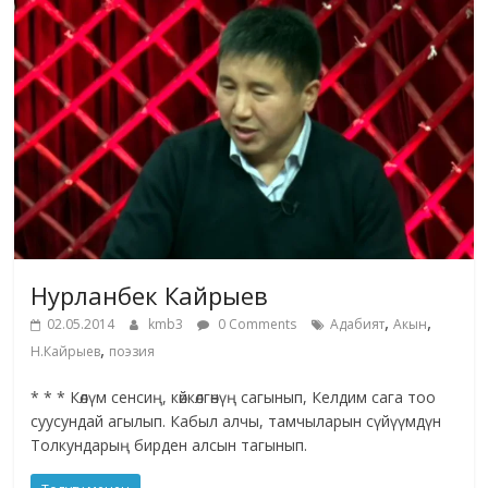
Нурланбек Кайрыев
,
,
02.05.2014
kmb3
0 Comments
Адабият
Акын
,
Н.Кайрыев
поэзия
* * * Көлүм сенсиң, көйкөлгөнүң сагынып, Келдим сага тоо
суусундай агылып. Кабыл алчы, тамчыларын сүйүүмдүн
Толкундарың бирден алсын тагынып.