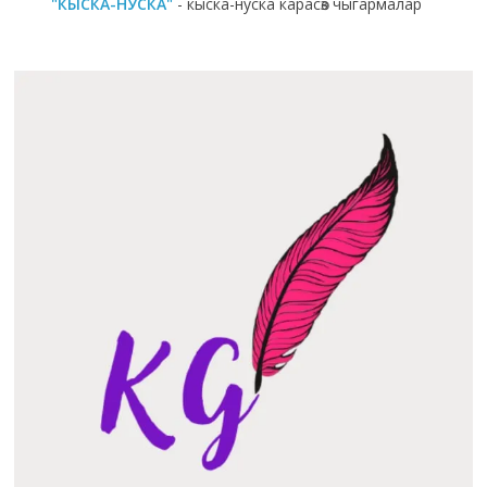
"КЫСКА-НУСКА"
- кыска-нуска карасөз чыгармалар