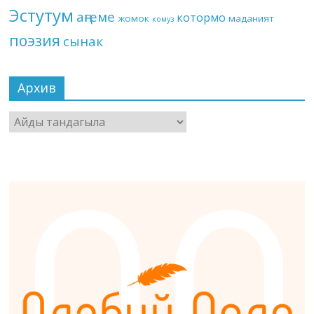
Эстутум
аңгеме
котормо
жомок
маданият
комуз
поэзия
сынак
Архив
Архив