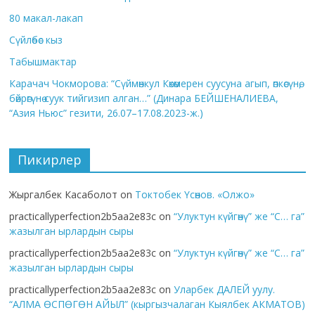
80 макал-лакап
Сүйлөбөс кыз
Табышмактар
Карачач Чокморова: “Сүймөнкул Көкөмерен суусуна агып, өпкөсүнө,
бөйрөгүнө суук тийгизип алган…” (Динара БЕЙШЕНАЛИЕВА,
“Азия Ньюс” гезити, 26.07–17.08.2023-ж.)
Пикирлер
Жыргалбек Касаболот
on
Токтобек Үсөнов. «Олжо»
practicallyperfection2b5aa2e83c
on
“Улуктун күйгөнү” же “С… га”
жазылган ырлардын сыры
practicallyperfection2b5aa2e83c
on
“Улуктун күйгөнү” же “С… га”
жазылган ырлардын сыры
practicallyperfection2b5aa2e83c
on
Уларбек ДАЛЕЙ уулу.
“АЛМА ӨСПӨГӨН АЙЫЛ” (кыргызчалаган Кыялбек АКМАТОВ)