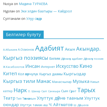
Nusya
on
Мадина ТУРАЕВА
Нұрлан
on
Эки элдин баатыры — Кайдоол
Султанали
on
Улуу сөздөр
Белгилер булуту
Адабият
Акындар.
Акын
А.Осмонов
А.Абыкаев
Кыргыз поэзиясы
Билим
Дүйнөлүк адабият
Дүйнөлүк поэзия
Кино
Инсан
Искусство
Интернет
Ж.Касаболотов
Китеп
Кыргыздар
Кол өнөрчүлүк
Кыргыз даамы
Кыргыз тили
Манас
Музыка
Манасчылар
Накыл
Тарых
Нарк
Сын
кептер
Сүрөт
О. Шакир
Салт
Санжыра
Театр
Улуттук дүйнө тааным
Улуттук
Төкмө акын
Тил
оюндар
Ч. Айтматов
Улуттук тамак-аш
Ш. Дүйшеев