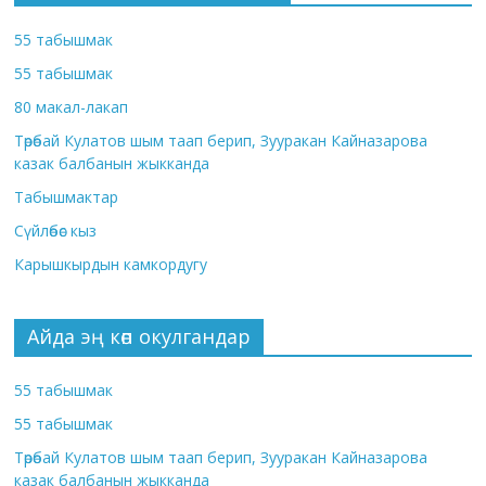
55 табышмак
55 табышмак
80 макал-лакап
Төрөбай Кулатов шым таап берип, Зууракан Кайназарова
казак балбанын жыкканда
Табышмактар
Сүйлөбөс кыз
Карышкырдын камкордугу
Айда эң көп окулгандар
55 табышмак
55 табышмак
Төрөбай Кулатов шым таап берип, Зууракан Кайназарова
казак балбанын жыкканда