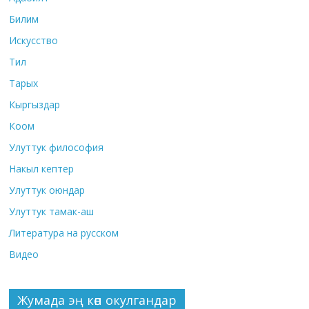
Билим
Искусство
Тил
Тарых
Кыргыздар
Коом
Улуттук философия
Накыл кептер
Улуттук оюндар
Улуттук тамак-аш
Литература на русском
Видео
Жумада эң көп окулгандар