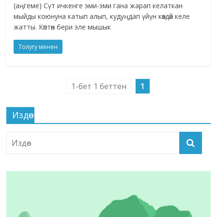
(аңгеме) Сүт ичкенге эми-эми гана жарап келаткан
мыйды коюнуна катып алып, кудуңдап үйүн көздөй келе
жатты. Көптөн бери эле мышык
Толугу менен
1-бет 1 беттен
1
Издөө