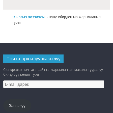
"Кыргыз поэзиясы"
- күнүнө бирден ыр жарыяланып
турат
Почта аркылуу жазылуу
Сиз көрсөткөн почтага сайтта жарыяланган макала тууралуу
билдирүү келип турат.
E-
mail
дарек
Жазылуу