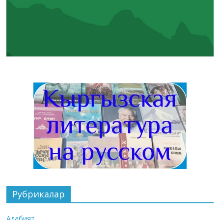
Рубрикалар
Адабият