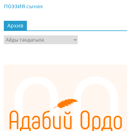
поэзия
сынак
Архив
Архив