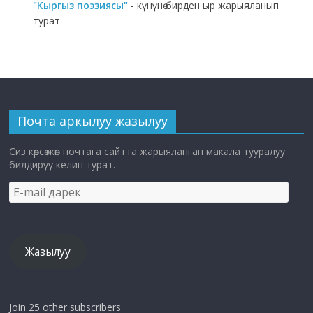
"Кыргыз поэзиясы"
- күнүнө бирден ыр жарыяланып
турат
Почта аркылуу жазылуу
Сиз көрсөткөн почтага сайтта жарыяланган макала тууралуу
билдирүү келип турат.
E-
mail
дарек
Жазылуу
Join 25 other subscribers