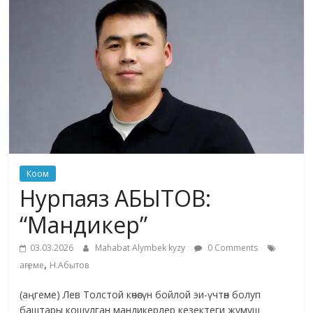
жана
адабияты
Коом
Нурпаяз АБЫТОВ:
“Мандикер”
03.03.2026
Mahabat Alymbek kyzy
0 Comments
,
аңгеме
Н.Абытов
(аңгеме) Лев Толстой көчөсүн бойлой эи-үчтөн болуп
баштары кошулган мандикерлер кезектеги жумуш