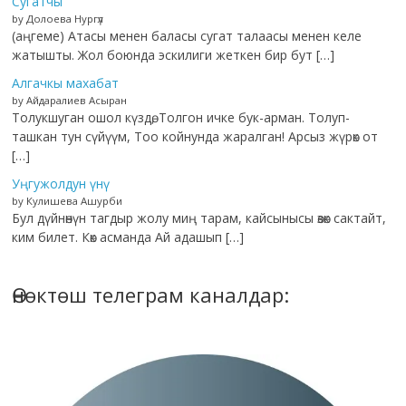
Сугатчы
by Долоева Нургүл
(аңгеме) Атасы менен баласы сугат талаасы менен келе
жатышты. Жол боюнда эскилиги жеткен бир бут […]
Алгачкы махабат
by Айдаралиев Асыран
Толукшуган ошол күздө, Толгон ичке бук-арман. Толуп-
ташкан тун сүйүүм, Тоо койнунда жаралган! Арсыз жүрөк от
[…]
Уңгужолдун үнү
by Кулишева Ашурби
Бул дүйнөнүн тагдыр жолу миң тарам, кайсынысы өзөк сактайт,
ким билет. Көк асманда Ай адашып […]
Өнөктөш телеграм каналдар: