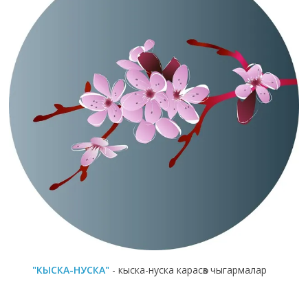
"КЫСКА-НУСКА"
- кыска-нуска карасөз чыгармалар