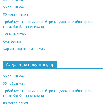
55 табышмак
80 макал-лакап
Төрөбай Кулатов шым таап берип, Зууракан Кайназарова
казак балбанын жыкканда
Табышмактар
Сүйлөбөс кыз
Карышкырдын камкордугу
Айда эң көп окулгандар
55 табышмак
55 табышмак
Төрөбай Кулатов шым таап берип, Зууракан Кайназарова
казак балбанын жыкканда
80 макал-лакап