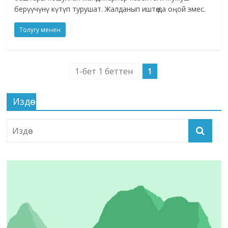
берүүчүнү күтүп турушат. Жалданып иштөө да оңой эмес.
Толугу менен
1-бет 1 беттен
1
Издөө