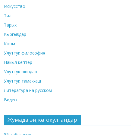
Искусство
Тил
Тарых
Кыргыздар
Коом
Улуттук философия
Накыл кептер
Улуттук оюндар
Улуттук тамак-аш
Литература на русском
Видео
Жумада эң көп окулгандар
55 табышмак