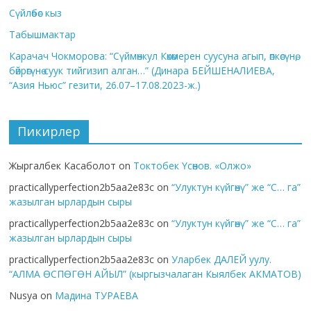
Сүйлөбөс кыз
Табышмактар
Карачач Чокморова: “Сүймөнкул Көкөмерен суусуна агып, өпкөсүнө,
бөйрөгүнө суук тийгизип алган…” (Динара БЕЙШЕНАЛИЕВА,
“Азия Ньюс” гезити, 26.07–17.08.2023-ж.)
Пикирлер
Жыргалбек Касаболот
on
Токтобек Үсөнов. «Олжо»
practicallyperfection2b5aa2e83c
on
“Улуктун күйгөнү” же “С… га”
жазылган ырлардын сыры
practicallyperfection2b5aa2e83c
on
“Улуктун күйгөнү” же “С… га”
жазылган ырлардын сыры
practicallyperfection2b5aa2e83c
on
Уларбек ДАЛЕЙ уулу.
“АЛМА ӨСПӨГӨН АЙЫЛ” (кыргызчалаган Кыялбек АКМАТОВ)
Nusya
on
Мадина ТУРАЕВА