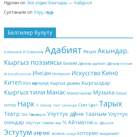
Нұрлан
on
Эки элдин баатыры — Кайдоол
Султанали
on
Улуу сөздөр
Белгилер булуту
Адабият
Акындар.
Акын
А.Осмонов
А.Абыкаев
Кыргыз поэзиясы
Билим
Дүйнөлүк адабият
Дүйнөлүк поэзия
Кино
Инсан
Искусство
Интернет
Ж.Касаболотов
Китеп
Кыргыздар
Кол өнөрчүлүк
Кыргыз даамы
Кыргыз тили
Манас
Музыка
Манасчылар
Накыл
Тарых
Нарк
Сын
кептер
Сүрөт
О. Шакир
Салт
Санжыра
Театр
Улуттук дүйнө тааным
Улуттук
Төкмө акын
Тил
оюндар
Ч. Айтматов
Улуттук тамак-аш
Ш. Дүйшеев
Эстутум
аңгеме
котормо
жомок
маданият
комуз