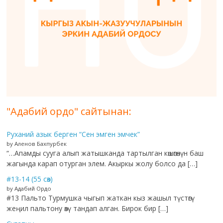
"Адабий ордо" сайтынан:
Руханий азык берген “Сен эмген эмчек”
by Аленов Бахпурбек
“…Апамды сууга алып жатышканда тартылган көшөгөнүн баш
жагында карап отурган элем. Акыркы жолу болсо да […]
#13-14 (55 сөз)
by Адабий Ордо
#13 Пальто Турмушка чыгып жаткан кыз жашыл түстөгү
жеңил пальтону өзү тандап алган. Бирок бир […]