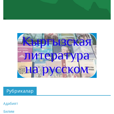
Рубрикалар
Адабият
Билим