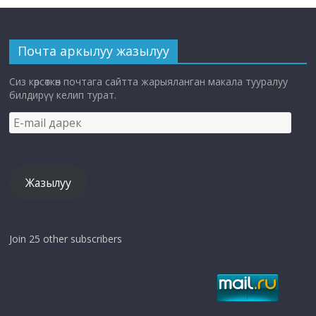
Почта аркылуу жазылуу
Сиз көрсөткөн почтага сайтта жарыяланган макала тууралуу
билдирүү келип турат.
E-
mail
дарек
Жазылуу
Join 25 other subscribers