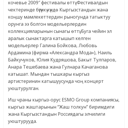
кочевье 2009″ фестивалы өттү. Фестивалдын
чектеринде бүгүнкү күндө Кыргызстандын жана
коңшу мамлекеттердин рыногунда татыктуу
орунга ээ болгон модельерлердин
коллекцияларынын сынагы өттү. Буга чейин эл
аралык сынактарга катышып келген
модельерлер Галина Бойкова, Любовь
Ардамина (фирма «Александра Мода»), Наиль
Байкучуков, Юлия Кудряшова, Бакыт Тулпаров,
Анара Тешебаева жана Гулнара Качаганова
катышат. Мындан тышкары кыргыз
артистеринин катышуусунда чоң концерт
уюштурулган.
Иш чраны кыргыз-орус ESMO Group компаниясы,
кыргыз жаштарынын “Жаш толкун” биримдиги
жана Кыргызстандын Россиядагы элчилиги
уюштурууда.