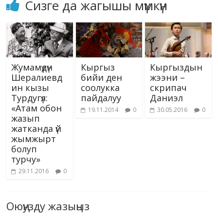
Сизге да жагышы мүмкүн
Жумамүдүн
Кыргыз
Кыргыздын
Шералиевд
бийи ден
жээни –
ин кызы
соолукка
скрипач
Турдугүл:
пайдалуу
Даниэл
«Атам обон
19.11.2014
0
30.05.2016
0
жазып
жатканда үй
жымжырт
болуп
турчу»
29.11.2016
0
Оюңузду жазыңыз