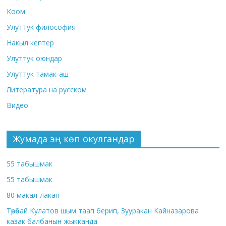
Коом
Улуттук философия
Накыл кептер
Улуттук оюндар
Улуттук тамак-аш
Литература на русском
Видео
Жумада эң көп окулгандар
55 табышмак
55 табышмак
80 макал-лакап
Төрөбай Кулатов шым таап берип, Зууракан Кайназарова
казак балбанын жыкканда