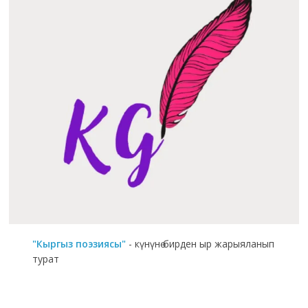
"Кыргыз поэзиясы"
- күнүнө бирден ыр жарыяланып
турат