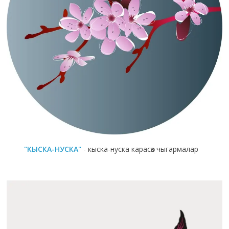
"КЫСКА-НУСКА"
- кыска-нуска карасөз чыгармалар