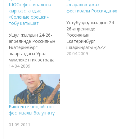
ШОС» фестивалына
эл аралык джаз
кыргызстандык
фестивалы Россияда өтөт
«Соленые орешки»
Үстүбүздөгү жылдын 24-
тобу катышат
26-апрелинде
Ушул жылдын 24-26-
Россиянын
апрелинде Россиянын
Екатеринбург
Екатеринбург
шаарындагы «JAZZ -
шаарындагы Урал
TRANZIT» XVII-эл
20.04.2009
мамлекеттик эстрада
аралык джаз
театрында «JAZZ -
14.04.2009
фестивалы өтөт. Иш чара
TRANZIT» 18-эл аралык
Свердлов областынын
джаз фестивалы өтөт. Иш
Өкмөтү жана Маданият
чара Свердлов
министрлигинин
областынын Өкмөтү
колдоосу менен өтүүдө.
жана Маданият
Бул тууралуу Шанхай
министрлигинин
кызматташтык уюмунун
Бишкекте чоң айтыш
колдоосу менен өтүүдө.
расмий сайты
фестивалы болуп өттү
Мындай маалымат
маалымдоодо.
Шанхай кызматташтык
Быйылкы жылы «JAZZ -
01.09.2011
уюмунун расмий
TRANZIT» фестивалы
сайтында берилген.
социалдык-маанилүү