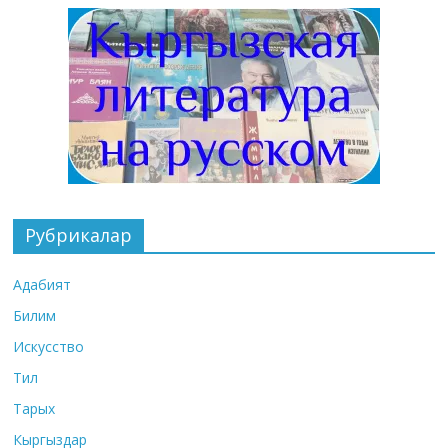
Рубрикалар
Адабият
Билим
Искусство
Тил
Тарых
Кыргыздар