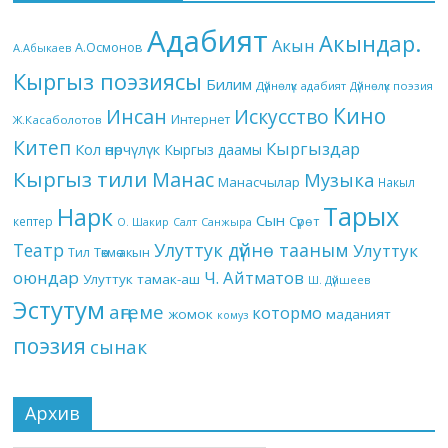
Адабият
Акындар.
Акын
А.Осмонов
А.Абыкаев
Кыргыз поэзиясы
Билим
Дүйнөлүк адабият
Дүйнөлүк поэзия
Кино
Инсан
Искусство
Интернет
Ж.Касаболотов
Китеп
Кыргыздар
Кол өнөрчүлүк
Кыргыз даамы
Кыргыз тили
Манас
Музыка
Манасчылар
Накыл
Тарых
Нарк
Сын
кептер
Сүрөт
О. Шакир
Салт
Санжыра
Театр
Улуттук дүйнө тааным
Улуттук
Төкмө акын
Тил
оюндар
Ч. Айтматов
Улуттук тамак-аш
Ш. Дүйшеев
Эстутум
аңгеме
котормо
жомок
маданият
комуз
поэзия
сынак
Архив