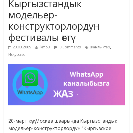
Кыргызстандык
жана
модельер-
адабияты
конструкторлордун
фестивалы өттү
,
23.03.2009
kmb3
0 Comments
Жаңылыктар
Искусство
20-март күнү Москва шаарында Кыргызстандык
модельер-конструкторлордун “Кыргызское