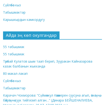
Сүйлөбөс кыз
Табышмактар
Карышкырдын камкордугу
Айда эң көп окулгандар
55 табышмак
55 табышмак
Төрөбай Кулатов шым таап берип, Зууракан Кайназарова
казак балбанын жыкканда
80 макал-лакап
Сүйлөбөс кыз
Табышмактар
Карачач Чокморова: “Сүймөнкул Көкөмерен суусуна агып, өпкөсүнө,
бөйрөгүнө суук тийгизип алган…” (Динара БЕЙШЕНАЛИЕВА,