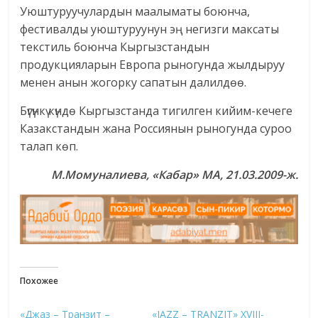
Уюштуруучулардын маалыматы боюнча,
фестивалды уюштуруунун эң негизги максаты
текстиль боюнча Кыргызстандын
продукцияларын Европа рыногунда жылдыруу
менен анын жогорку сапатын далилдөө.
Бүгүнкү күндө Кыргызстанда тигилген кийим-кечеге
Казакстандын жана Россиянын рыногунда суроо
талап көп.
М.Момуналиева,
«Кабар» МА, 21.03.2009-ж.
Похожее
«Джаз – Транзит –
«JAZZ – TRANZIT» XVIII-