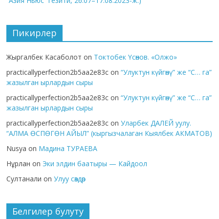
“Азия Ньюс” гезити, 26.07–17.08.2023-ж.)
Пикирлер
Жыргалбек Касаболот
on
Токтобек Үсөнов. «Олжо»
practicallyperfection2b5aa2e83c
on
“Улуктун күйгөнү” же “С… га”
жазылган ырлардын сыры
practicallyperfection2b5aa2e83c
on
“Улуктун күйгөнү” же “С… га”
жазылган ырлардын сыры
practicallyperfection2b5aa2e83c
on
Уларбек ДАЛЕЙ уулу.
“АЛМА ӨСПӨГӨН АЙЫЛ” (кыргызчалаган Кыялбек АКМАТОВ)
Nusya
on
Мадина ТУРАЕВА
Нұрлан
on
Эки элдин баатыры — Кайдоол
Султанали
on
Улуу сөздөр
Белгилер булуту