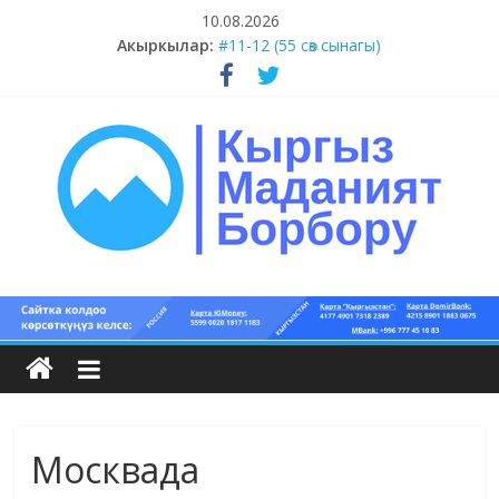
Skip
10.08.2026
to
Акыркылар:
#11-12 (55 сөз сынагы)
content
#9-10 (55 сөз сынагы)
#5-8 (55 сөз сынагы)
#15-18 (55 сөз сынагы)
#13-14 (55 сөз сынагы)
Кыргыз
маданият
борбору
Москвада
Кыргыз
маданияты