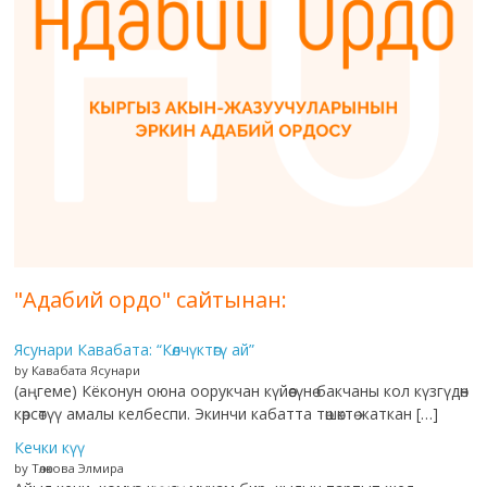
"Адабий ордо" сайтынан:
Ясунари Кавабата: “Көлчүктөгү ай”
by Кавабата Ясунари
(аңгеме) Кёконун оюна оорукчан күйөөсүнө бакчаны кол күзгүдөн
көрсөтүү амалы келбеспи. Экинчи кабатта төшөктө жаткан […]
Кечки күү
by Төлөкова Элмира