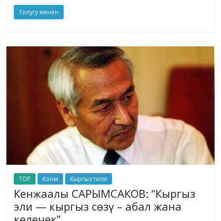
Толугу менен
TOP
Коом
Кыргыз тили
Кенжаалы САРЫМСАКОВ: “Кыргыз
эли — кыргыз сөзү – абал жана
келечек”