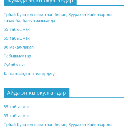
Жумада эң көп окулгандар
Төрөбай Кулатов шым таап берип, Зууракан Кайназарова
казак балбанын жыкканда
55 табышмак
55 табышмак
80 макал-лакап
Табышмактар
Сүйлөбөс кыз
Карышкырдын камкордугу
Айда эң көп окулгандар
55 табышмак
55 табышмак
Төрөбай Кулатов шым таап берип, Зууракан Кайназарова