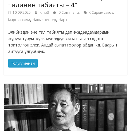
тилинин табияты – 4″
,
10.09.2025
kmb3
0 Comments
К.Сарымсаков
,
,
Кыргыз тили
Накыл кептер
Нарк
Элибиздин эне тил табияты деп өткөндө, адамдардын
жүрүм-турум кулк-мүнөздөрүн сыпаттаган сөздөргө
токтолгон элек. Андай сыпаттоолор абдан көп. Баарын
айтууга үлгүрбөдүк.
Толугу менен