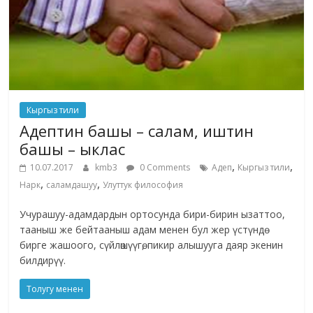
Кыргыз тили
Адептин башы – салам, иштин
башы – ыклас
,
,
10.07.2017
kmb3
0 Comments
Адеп
Кыргыз тили
,
,
Нарк
саламдашуу
Улуттук философия
Учурашуу-адамдардын ортосунда бири-бирин ызаттоо,
тааныш же бейтааныш адам менен бул жер үстүндө
бирге жашоого, сүйлөшүүгө, пикир алышууга даяр экенин
билдирүү.
Толугу менен