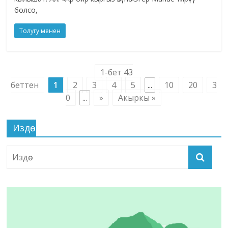
болсо,
Толугу менен
1-бет 43
беттен
1
2
3
4
5
...
10
20
3
0
...
»
Акыркы »
Издөө