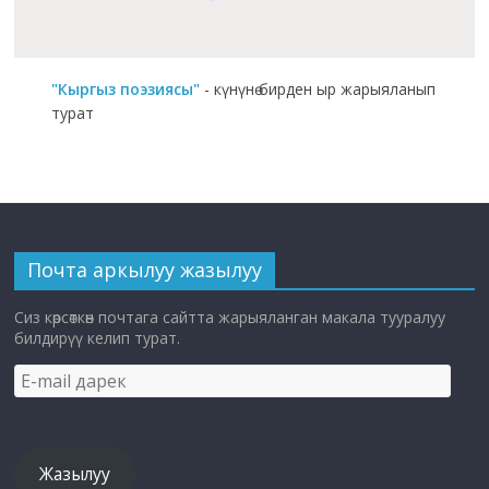
"Кыргыз поэзиясы"
- күнүнө бирден ыр жарыяланып
турат
Почта аркылуу жазылуу
Сиз көрсөткөн почтага сайтта жарыяланган макала тууралуу
билдирүү келип турат.
E-
mail
дарек
Жазылуу