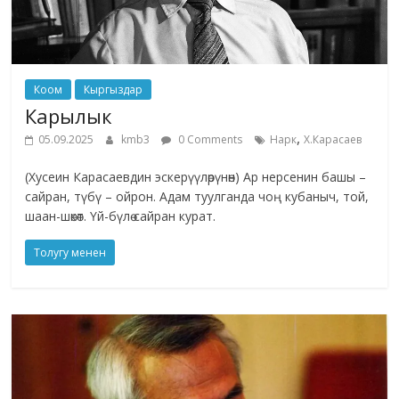
Коом
Кыргыздар
Карылык
,
05.09.2025
kmb3
0 Comments
Нарк
Х.Карасаев
(Хусеин Карасаевдин эскерүүлөрүнөн) Ар нерсенин башы –
сайран, түбү – ойрон. Адам туулганда чоң кубаныч, той,
шаан-шөкөт. Үй-бүлө сайран курат.
Толугу менен