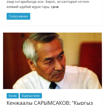
азыр катарыбызда жок. Бирок, ал калтырып кеткен
илимий-адабий мурастары, көркөм
Толугу менен
Коом
Кыргыз тили
Кенжаалы САРЫМСАКОВ: “Кыргыз