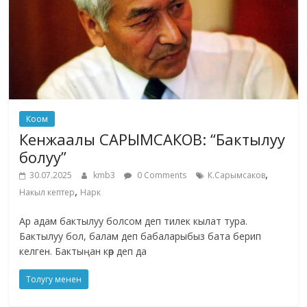
Коом
Кенжаалы САРЫМСАКОВ: “Бактылуу
болуу”
,
30.07.2025
kmb3
0 Comments
К.Сарымсаков
,
Накыл кептер
Нарк
Ар адам бактылуу болсом деп тилек кылат тура.
Бактылуу бол, балам деп бабаларыбыз бата берип
келген. Бактыңан көр деп да
Толугу менен