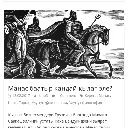
Манас баатыр кандай кылат эле?
,
,
12.02.2017
kmb3
1 Comment
Кереге
Манас
,
,
,
Нарк
Тарых
Улуттук дүйнө тааным
Улуттук философия
Кыргыз бизнесмендери Грузияга барганда Михаил
Саакашвилинин устаты Каха Бендукидзени зыярат
кылышат. Ал: «Ар бир кыргыз өзүнө «Эгер Манас тирүү