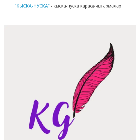
"КЫСКА-НУСКА"
- кыска-нуска карасөз чыгармалар