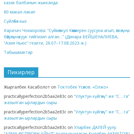
казак балбанын жыкканда
80 макал-лакап
Сүйлөбөс кыз
Карачач Чокморова: “Сүймөнкул Көкөмерен суусуна агып, өпкөсүнө,
бөйрөгүнө суук тийгизип алган…” (Динара БЕЙШЕНАЛИЕВА,
“Азия Ньюс” гезити, 26.07–17.08.2023-ж.)
Табышмактар
Пикирлер
Жыргалбек Касаболот
on
Токтобек Үсөнов. «Олжо»
practicallyperfection2b5aa2e83c
on
“Улуктун күйгөнү” же “С… га”
жазылган ырлардын сыры
practicallyperfection2b5aa2e83c
on
“Улуктун күйгөнү” же “С… га”
жазылган ырлардын сыры
practicallyperfection2b5aa2e83c
on
Уларбек ДАЛЕЙ уулу.
“АЛМА ӨСПӨГӨН АЙЫЛ” (кыргызчалаган Кыялбек АКМАТОВ)