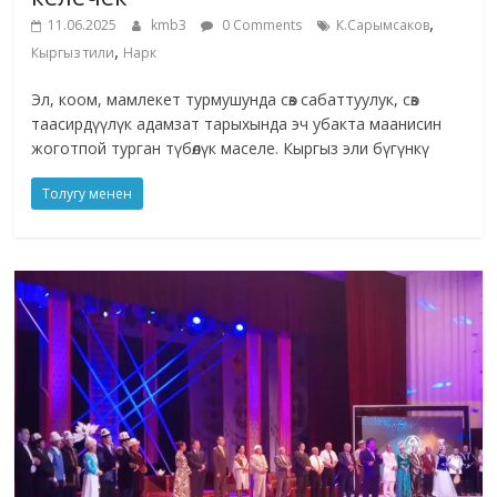
,
11.06.2025
kmb3
0 Comments
К.Сарымсаков
,
Кыргыз тили
Нарк
Эл, коом, мамлекет турмушунда сөз сабаттуулук, сөз
таасирдүүлүк адамзат тарыхында эч убакта маанисин
жоготпой турган түбөлүк маселе. Кыргыз эли бүгүнкү
Толугу менен