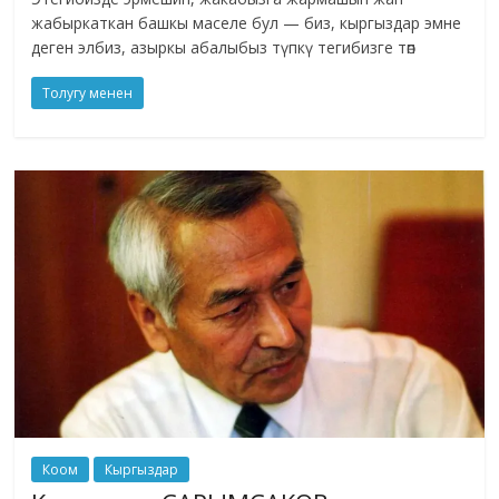
жабыркаткан башкы маселе бул — биз, кыргыздар эмне
деген элбиз, азыркы абалыбыз түпкү тегибизге төп
Толугу менен
Коом
Кыргыздар