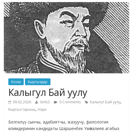
маданияты
жана
адабияты
Коом
Кыргыздар
Калыгул Бай уулу
,
09.02.2026
kmb3
0 Comments
Калыгул Бай уулу
,
Кыргыз тарыхы
Нарк
Белгилүү сынчы, адабиятчы, жазуучу, филология
илимдеринин кандидаты Шаршенбек Үмөталиев агабыз