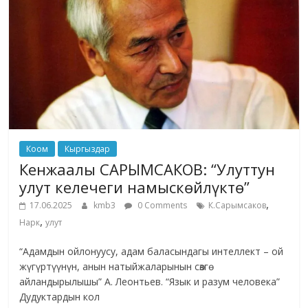
Коом
Кыргыздар
Кенжаалы САРЫМСАКОВ: “Улуттун
улут келечеги намыскөйлүктө”
,
17.06.2025
kmb3
0 Comments
К.Сарымсаков
,
Нарк
улут
“Адамдын ойлонуусу, адам баласындагы интеллект – ой
жүгүртүүнүн, анын натыйжаларынын сөзгө
айландырылышы” А. Леонтьев. “Язык и разум человека”
Дудуктардын кол