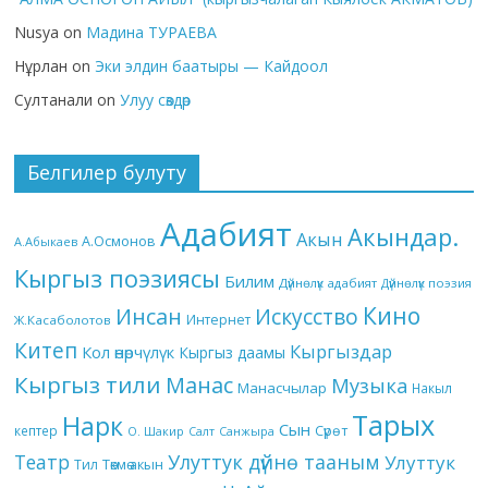
Nusya
on
Мадина ТУРАЕВА
Нұрлан
on
Эки элдин баатыры — Кайдоол
Султанали
on
Улуу сөздөр
Белгилер булуту
Адабият
Акындар.
Акын
А.Осмонов
А.Абыкаев
Кыргыз поэзиясы
Билим
Дүйнөлүк адабият
Дүйнөлүк поэзия
Кино
Инсан
Искусство
Интернет
Ж.Касаболотов
Китеп
Кыргыздар
Кол өнөрчүлүк
Кыргыз даамы
Кыргыз тили
Манас
Музыка
Манасчылар
Накыл
Тарых
Нарк
Сын
кептер
Сүрөт
О. Шакир
Салт
Санжыра
Театр
Улуттук дүйнө тааным
Улуттук
Төкмө акын
Тил