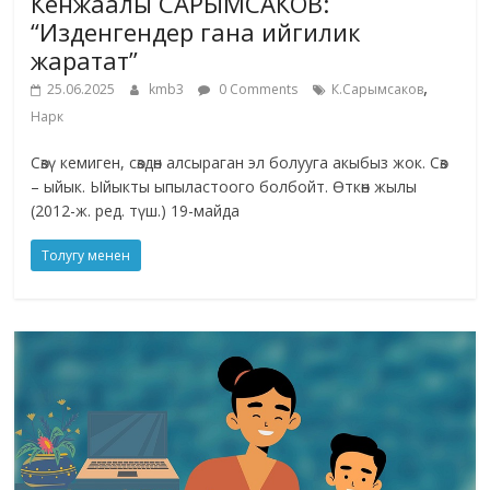
Кенжаалы САРЫМСАКОВ:
“Изденгендер гана ийгилик
жаратат”
,
25.06.2025
kmb3
0 Comments
К.Сарымсаков
Нарк
Сөзү кемиген, сөздөн алсыраган эл болууга акыбыз жок. Сөз
– ыйык. Ыйыкты ыпыластоого болбойт. Өткөн жылы
(2012-ж. ред. түш.) 19-майда
Толугу менен