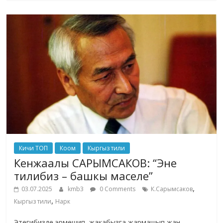
Кичи ТОП
Коом
Кыргыз тили
Кенжаалы САРЫМСАКОВ: “Эне
тилибиз – башкы маселе”
,
03.07.2025
kmb3
0 Comments
К.Сарымсаков
,
Кыргыз тили
Нарк
Этегибизде эрмешип, жакабызга жармашып жан