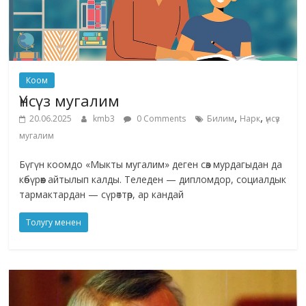
Коом
Үнсүз мугалим
,
,
20.06.2025
kmb3
0 Comments
Билим
Нарк
үнсүз
мугалим
Бүгүн коомдо «Мыкты мугалим» деген сөз мурдагыдан да
көбүрөөк айтылып калды. Теледен — дипломдор, социалдык
тармактардан — сүрөттөр, ар кандай
Толугу менен