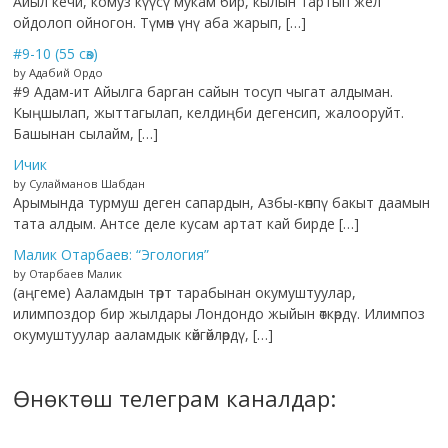
Айыл кечи, комуз күүсү мукам бир, кылын тартып жел
ойдолоп ойногон. Түмөн үнү аба жарып, […]
#9-10 (55 сөз)
by Адабий Ордо
#9 Адам-ит Айылга барган сайын тосуп чыгат алдыман.
Кыңшылап, жыттагылап, келдиңби дегенсип, жалооруйт.
Башынан сылайм, […]
Ичик
by Сулайманов Шабдан
Арымында турмуш деген сапардын, Азбы-көппү бакыт даамын
тата алдым. Антсе деле кусам артат кай бирде […]
Малик Отарбаев: “Эгология”
by Отарбаев Малик
(аңгеме) Ааламдын төрт тарабынан окумуштуулар,
илимпоздор бир жылдары Лондондо жыйын өткөрдү. Илимпоз
окумуштуулар ааламдык көйгөйлөрдү, […]
Өнөктөш телеграм каналдар: