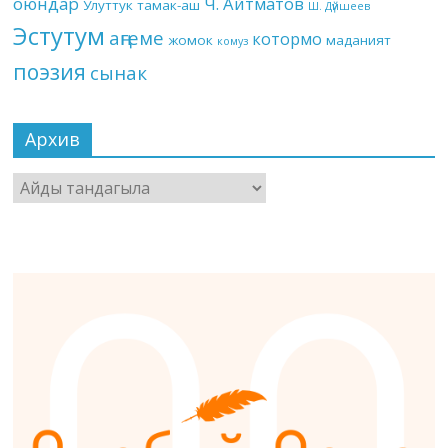
оюндар
Ч. Айтматов
Улуттук тамак-аш
Ш. Дүйшеев
Эстутум
аңгеме
котормо
жомок
маданият
комуз
поэзия
сынак
Архив
Архив