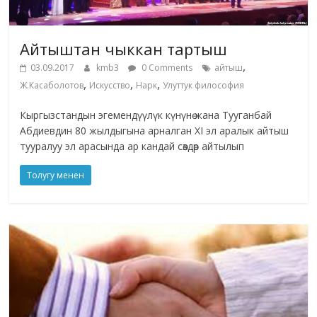
Айтыштан чыккан тартыш
,
03.09.2017
kmb3
0 Comments
айтыш
,
,
,
Ж.Касаболотов
Искусство
Нарк
Улуттук философия
Кыргызстандын эгемендүүлүк күнүнө жана Тууганбай
Абдиевдин 80 жылдыгына арналган XI эл аралык айтыш
тууралуу эл арасында ар кандай сөздөр айтылып
Толугу менен