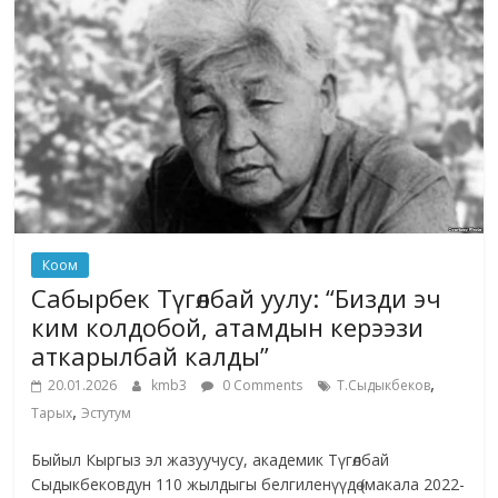
Коом
Сабырбек Түгөлбай уулу: “Бизди эч
ким колдобой, атамдын керээзи
аткарылбай калды”
,
20.01.2026
kmb3
0 Comments
Т.Сыдыкбеков
,
Тарых
Эстутум
Быйыл Кыргыз эл жазуучусу, академик Түгөлбай
Сыдыкбековдун 110 жылдыгы белгиленүүдө (макала 2022-