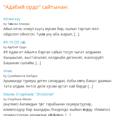
"Адабий ордо" сайтынан:
Кечки күү
by Төлөкова Элмира
Айыл кечи, комуз күүсү мукам бир, кылын тартып жел
ойдолоп ойногон. Түмөн үнү аба жарып, […]
#9-10 (55 сөз)
by Адабий Ордо
#9 Адам-ит Айылга барган сайын тосуп чыгат алдыман.
Кыңшылап, жыттагылап, келдиңби дегенсип, жалооруйт.
Башынан сылайм, […]
Ичик
by Сулайманов Шабдан
Арымында турмуш деген сапардын, Азбы-көппү бакыт даамын
тата алдым. Антсе деле кусам артат кай бирде […]
Малик Отарбаев: “Эгология”
by Отарбаев Малик
(аңгеме) Ааламдын төрт тарабынан окумуштуулар,
илимпоздор бир жылдары Лондондо жыйын өткөрдү. Илимпоз
окумуштуулар ааламдык көйгөйлөрдү, […]