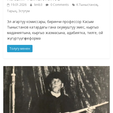
,
19.01.2026
kmb3
0 Comments
К.Тыныстанов
,
Тарых
Эстутум
Эл агартуу комиссары, биринчи профессор Касым
Тыныстанов катардагы гана окумуштуу эмес, кыргыз
маданиятына, кыргыз жазмасына, адабиятка, тилге, ой
жүгүртүүгө реформа
Толугу менен