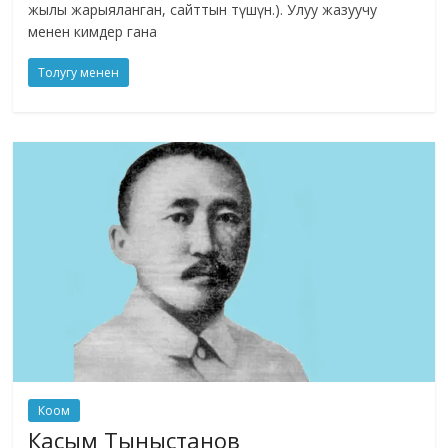
жылы жарыяланган, сайттын түшүн.). Улуу жазуучу
менен кимдер гана
Толугу менен
Коом
Касым Тыныстанов