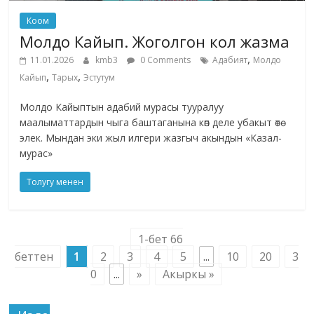
Коом
Молдо Кайып. Жоголгон кол жазма
,
11.01.2026
kmb3
0 Comments
Адабият
Молдо
,
,
Кайып
Тарых
Эстутум
Молдо Кайыптын адабий мурасы тууралуу
маалыматтардын чыга баштаганына көп деле убакыт өтө
элек. Мындан эки жыл илгери жазгыч акындын «Казал-
мурас»
Толугу менен
1-бет 66
беттен
1
2
3
4
5
...
10
20
3
0
...
»
Акыркы »