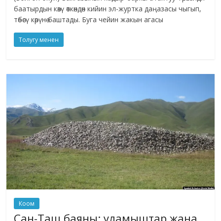
баатырдын көзү өткөндөн кийин эл-журтка даңазасы чыгып,
төбөсү көрүнө баштады. Буга чейин жакын агасы
Толугу менен
Коом
Сан-Таш баяны: уламыштар жана