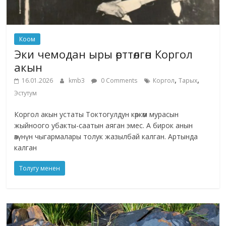
Коом
Эки чемодан ыры өрттөлгөн Коргол
акын
,
,
16.01.2026
kmb3
0 Comments
Коргол
Тарых
Эстутум
Коргол акын устаты Токтогулдун көркөм мурасын
жыйноого убакты-саатын аяган эмес. А бирок анын
өзүнүн чыгармалары толук жазылбай калган. Артында
калган
Толугу менен