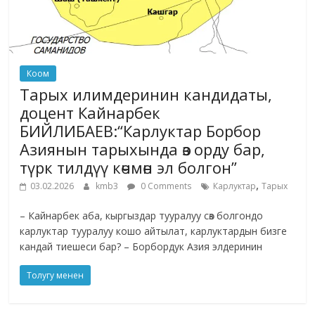
Коом
Тарых илимдеринин кандидаты,
доцент Кайнарбек
БИЙЛИБАЕВ:“Карлуктар Борбор
Азиянын тарыхында өз орду бар,
түрк тилдүү көчмөн эл болгон”
,
03.02.2026
kmb3
0 Comments
Карлуктар
Тарых
– Кайнарбек аба, кыргыздар тууралуу сөз болгондо
карлуктар тууралуу кошо айтылат, карлуктардын бизге
кандай тиешеси бар? – Борбордук Азия элдеринин
Толугу менен