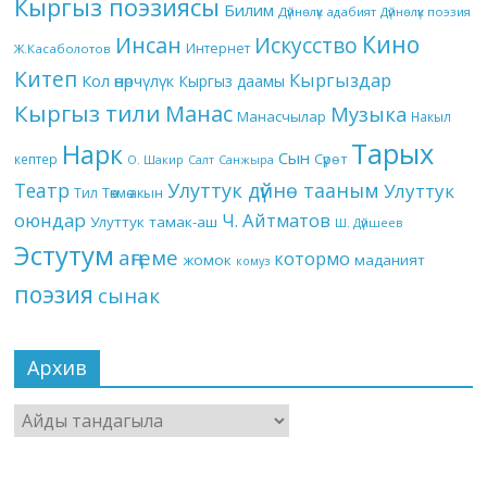
Кыргыз поэзиясы
Билим
Дүйнөлүк адабият
Дүйнөлүк поэзия
Кино
Инсан
Искусство
Интернет
Ж.Касаболотов
Китеп
Кыргыздар
Кол өнөрчүлүк
Кыргыз даамы
Кыргыз тили
Манас
Музыка
Манасчылар
Накыл
Тарых
Нарк
Сын
кептер
Сүрөт
О. Шакир
Салт
Санжыра
Театр
Улуттук дүйнө тааным
Улуттук
Төкмө акын
Тил
оюндар
Ч. Айтматов
Улуттук тамак-аш
Ш. Дүйшеев
Эстутум
аңгеме
котормо
жомок
маданият
комуз
поэзия
сынак
Архив
Архив