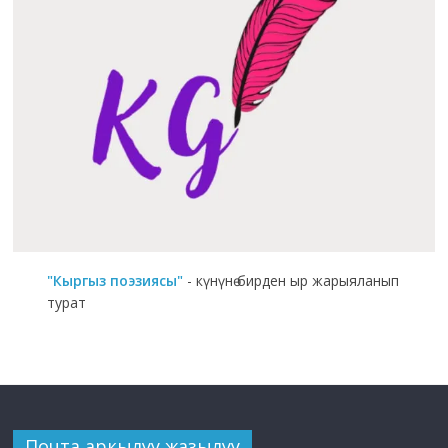
"Кыргыз поэзиясы"
- күнүнө бирден ыр жарыяланып
турат
Почта аркылуу жазылуу