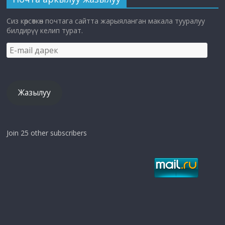
Сиз көрсөткөн почтага сайтта жарыяланган макала тууралуу
билдирүү келип турат.
E-
mail
дарек
Жазылуу
Join 25 other subscribers