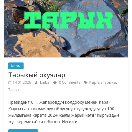
Коом
Тарыхый окуялар
,
14.01.2026
kmb3
0 Comments
Кыргыз тарыхы
Тарых
Президент С.Н. Жапаровдун колдоосу менен Кара-
Кыргыз автономиялуу облусунун түзүлгөндүгүнүн 100
жылдыгына карата 2024-жылы жарык көргөн “Кыргыздын
жүз керемети” китебинен. Негизги