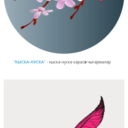
"КЫСКА-НУСКА"
- кыска-нуска карасөз чыгармалар