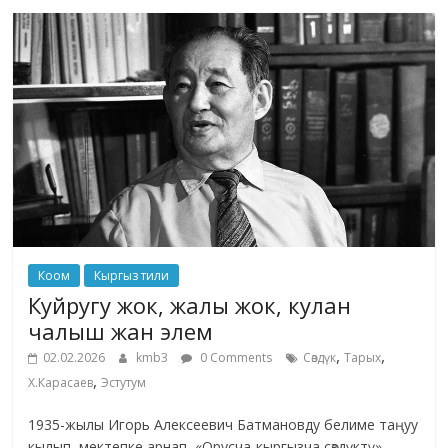
Коом
Кыргыз тили
Куйругу жок, жалы жок, кулан
чалыш жан элем
,
,
02.02.2026
kmb3
0 Comments
Сөздүк
Тарых
,
Х.Карасаев
Эстутум
1935-жылы Игорь Алексеевич Батмановду белиме таңуу
кылып, мектепке арнап, «Орусча-кыргызча сөздүктү»