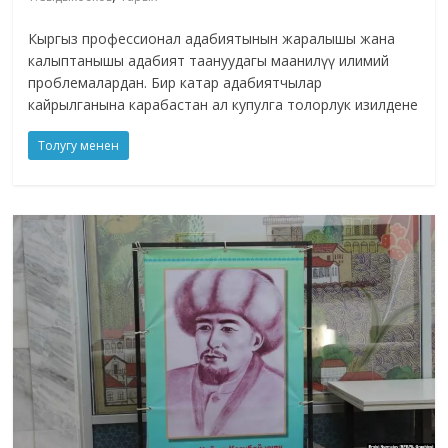
Кыргыз профессионал адабиятынын жаралышы жана
калыптанышы адабият таануудагы маанилүү илимий
проблемалардан. Бир катар адабиятчылар
кайрылганына карабастан ал купулга толорлук изилдене
Толугу менен