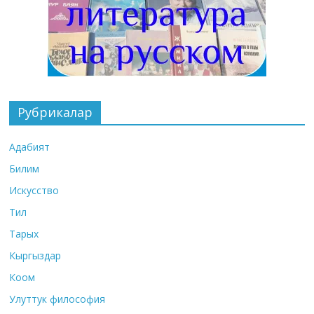
Рубрикалар
Адабият
Билим
Искусство
Тил
Тарых
Кыргыздар
Коом
Улуттук философия