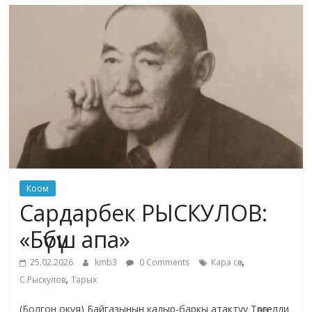
маданияты
жана
адабияты
Коом
Сардарбек РЫСКУЛОВ:
«Бүбүш апа»
,
25.02.2026
kmb3
0 Comments
Кара сөз
,
С.Рыскулов
Тарых
(Болгон окуя) Байгазынын кадыр-баркы атактуу Төрөгелди