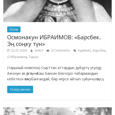
Коом
Осмонакун ИБРАИМОВ: «Барсбек.
Эң соңку түн»
,
,
22.01.2026
kmb3
0 Comments
Адабият
Барсбек
,
О.Ибраимов
Тарых
(тарыхый новелла) Сырттан аттардын дүбүртү угулду.
Ажонун ак өргөсүнө баш баккан Бекчоро чабармандын
кебетеси өтө кубангандай, бир нерсе айтып сүйүнчүлөгүсү
Толугу менен