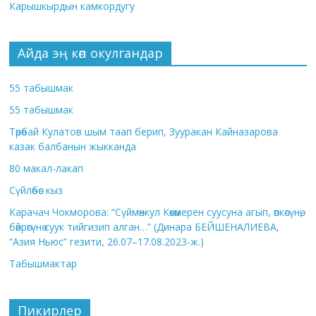
Карышкырдын камкордугу
Айда эң көп окулгандар
55 табышмак
55 табышмак
Төрөбай Кулатов шым таап берип, Зууракан Кайназарова
казак балбанын жыкканда
80 макал-лакап
Сүйлөбөс кыз
Карачач Чокморова: “Сүймөнкул Көкөмерен суусуна агып, өпкөсүнө,
бөйрөгүнө суук тийгизип алган…” (Динара БЕЙШЕНАЛИЕВА,
“Азия Ньюс” гезити, 26.07–17.08.2023-ж.)
Табышмактар
Пикирлер