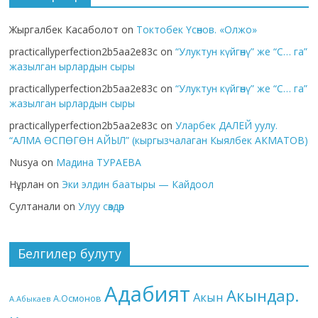
Жыргалбек Касаболот
on
Токтобек Үсөнов. «Олжо»
practicallyperfection2b5aa2e83c
on
“Улуктун күйгөнү” же “С… га”
жазылган ырлардын сыры
practicallyperfection2b5aa2e83c
on
“Улуктун күйгөнү” же “С… га”
жазылган ырлардын сыры
practicallyperfection2b5aa2e83c
on
Уларбек ДАЛЕЙ уулу.
“АЛМА ӨСПӨГӨН АЙЫЛ” (кыргызчалаган Кыялбек АКМАТОВ)
Nusya
on
Мадина ТУРАЕВА
Нұрлан
on
Эки элдин баатыры — Кайдоол
Султанали
on
Улуу сөздөр
Белгилер булуту
Адабият
Акындар.
Акын
А.Осмонов
А.Абыкаев