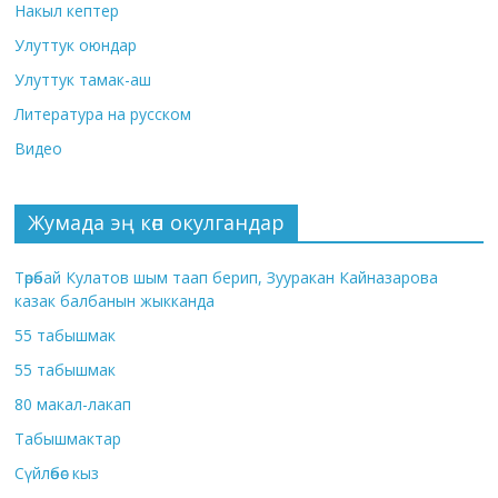
Накыл кептер
Улуттук оюндар
Улуттук тамак-аш
Литература на русском
Видео
Жумада эң көп окулгандар
Төрөбай Кулатов шым таап берип, Зууракан Кайназарова
казак балбанын жыкканда
55 табышмак
55 табышмак
80 макал-лакап
Табышмактар
Сүйлөбөс кыз