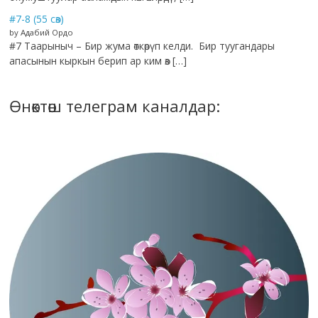
#7-8 (55 сөз)
by Адабий Ордо
#7 Таарыныч – Бир жума өткөрүп келди. Бир туугандары
апасынын кыркын берип ар ким өз […]
Өнөктөш телеграм каналдар: