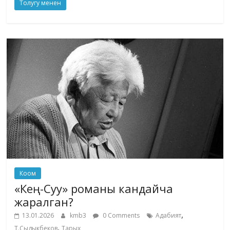
Толугу менен
Коом
«Кең-Суу» романы кандайча
жаралган?
,
13.01.2026
kmb3
0 Comments
Адабият
,
Т.Сыдыкбеков
Тарых