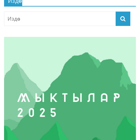
Издөө