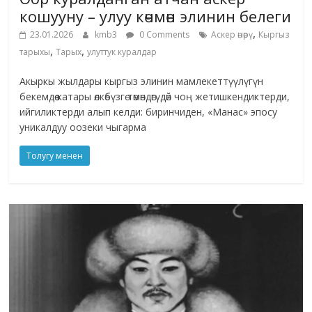
кошууну – улуу көчмөн элинин белеги
,
23.01.2026
kmb3
0 Comments
Аскер өнөрү
Кыргыз
,
,
тарыхы
Тарых
улуттук куралдар
Акыркы жылдары кыргыз элинин мамлекеттүүлүгүн
бекемдөө катары өлкөбүзгө төмөндөгүдөй чоң жетишкендиктерди,
ийгиликтерди алып келди: биринчиден, «Манас» эпосу
уникалдуу оозеки чыгарма
Толугу менен