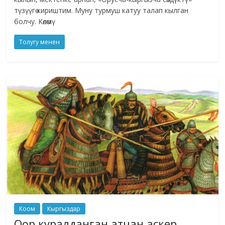
түзүүгө кириштим. Муну турмуш катуу талап кылган
болчу. Көлөмү
Толугу менен
Коом
Кыргыздар
Оор куралданган атчан аскер