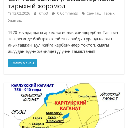
тарыхый жоромол
,
,
12.02.2026
kmb3
0 Comments
Сан-Таш
Тарых
Уламыш
1970-жылдардагы археологиялык изилдөөлөрдө Сан-Таштын
тегерегинде байыркы кербен сарайдын урандыларын
аныкташкан. Бул жайга кербенчилер токтоп, сыягы
ашуудан өтүүнү жеңилдетүү үчүн тамактанып
Толугу менен