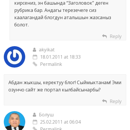
кирсениз, эн башында “Заголовок” деген
рубрика бар. Андагы терезечеге сиз
каалагандай блогдун аталышын жазсаныз
болот.
Reply
akyikat
18.01.2011 at 18:33
Permalink
Абдан жыкшы, керектуу блог! Сыймыктанам! Эми
озунчо сайт же портал кылбайсынарбы?
Reply
Болуш
25.02.2011 at 06:04
Permalink