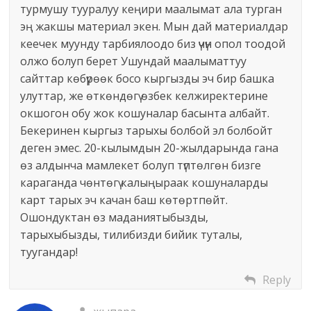
турмушу тууралуу кеңири маалымат ала турган
эң жакшы материал экен. Мын дай материалдар
кеечек муунду тарбиялоодо биз үчүн опол тоодой
олжо болуп берет Ушундай маалыматтуу
сайттар көбүрөөк босо кыргызды эч бир башка
улуттар, же өткөндөгү өзбек келжиректерине
окшогон обу жок кошуналар басынта албайт.
Бекеринен кыргыз тарыхы болбой эл болбойт
деген эмес. 20-кылымдын 20-жылдарында гана
өз алдынча мамлекет болуп түптөлгөн бизге
караганда чөнтөгү калыңыраак кошуналарды
карт тарых эч качан баш көтөртпөйт.
Ошондуктан өз маданиятыбызды,
тарыхыбызды, тилибизди бийик туталы,
туугандар!
Reply