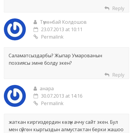
Reply
Түмөнбай Колдошов
23.07.2013 at 10:11
Permalink
Cаламатсыздарбы? Жыпар Умарованын
поэзиясы эмне болду экен?
Reply
анара
30.07.2013 at 14:16
Permalink
жаткан киргиздердин көзүн аччу сайт экен. Бул
мен сүйгөн кыргыздын алмустактан берки жашоо