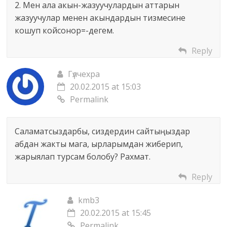
2. Мен ала акын-жазуучулардын аттарын
жазуучулар менен акындардын тизмесине
кошуп койсонор=-дегем.
Reply
Гүлчехра
20.02.2015 at 15:03
Permalink
Саламатсыздарбы, сиздердин сайтыңыздар
абдан жакты мага, ырларымдан жиберип,
жарыялап турсам болобу? Рахмат.
Reply
kmb3
20.02.2015 at 15:45
Permalink