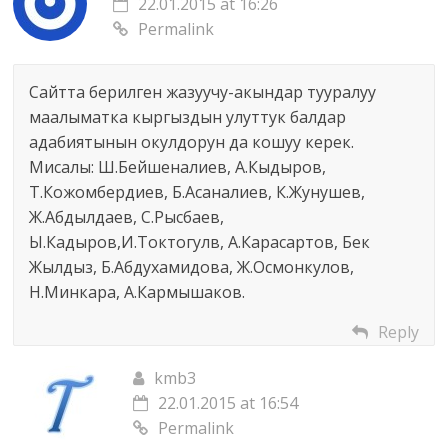
22.01.2015 at 16:26
Permalink
Сайтта берилген жазуучу-акындар тууралуу
маалыматка кыргыздын улуттук балдар
адабиятынын окулдорун да кошуу керек.
Мисалы: Ш.Бейшеналиев, А.Кыдыров,
Т.Кожомбердиев, Б.Асаналиев, К.Жунушев,
Ж.Абдылдаев, С.Рысбаев,
Ы.Кадыров,И.Токтогулв, А.Карасартов, Бек
Жылдыз, Б.Абдухамидова, Ж.Осмонкулов,
Н.Минкара, А.Кармышаков.
Reply
kmb3
22.01.2015 at 16:54
Permalink