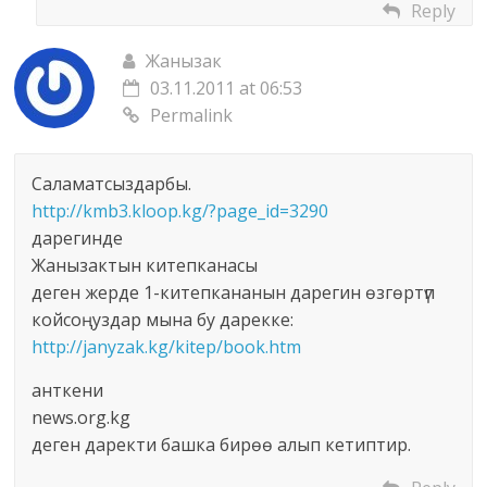
Reply
Жанызак
03.11.2011 at 06:53
Permalink
Саламатсыздарбы.
http://kmb3.kloop.kg/?page_id=3290
дарегинде
Жанызактын китепканасы
деген жерде 1-китепкананын дарегин өзгөртүп
койсоңуздар мына бу дарекке:
http://janyzak.kg/kitep/book.htm
анткени
news.org.kg
деген даректи башка бирөө алып кетиптир.