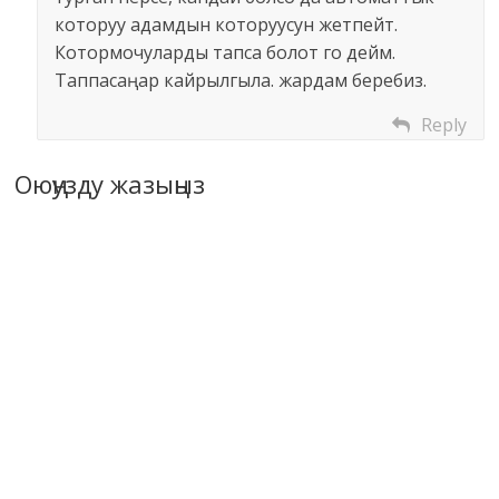
которуу адамдын которуусун жетпейт.
Котормочуларды тапса болот го дейм.
Таппасаңар кайрылгыла. жардам беребиз.
Reply
Оюңузду жазыңыз