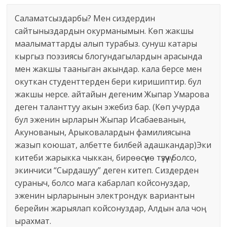
Саламатсыздарбы? Мен сиздердин
сайтыныздардын окурманымын. Көп жакшы
маалыматтарды алып турабыз. сунуш катары
кыргыз поэзиясы блогундагылардын арасында
мен жакшы тааныган акындар. кала берсе мен
окуткан студенттерден бери киришиптир. бул
жакшы нерсе. айтайын дегеним Жыпар Умарова
деген таланттуу акын эжебиз бар. (Көп учурда
бул эженин ырларын Жыпар Исабаеванын,
Акунованын, Арыковалардын фамилиясына
жазып коюшат, албетте билбей адашкандар)Эки
китеби жарыкка чыккан, бирөөсүнө түзүүчү болсо,
экинчиси “Сырдашуу” деген китеп. Сиздерден
сураныч, болсо мага кабарлап койсонуздар,
эженин ырларынын электрондук вариантын
берейин жарыялап койсонуздар, Алдын ала чоң
ырахмат.