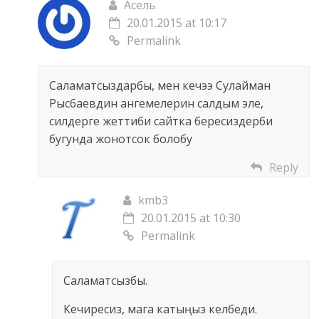
Асель
20.01.2015 at 10:17
Permalink
Саламатсыздарбы, мен кечээ Сулайман
Рысбаевдин ангемелерин салдым эле,
силдерге жеттиби сайтка бересиздерби
бугунда жонотсок болобу
Reply
kmb3
20.01.2015 at 10:30
Permalink
Саламатсызбы.
Кечиресиз, мага катыңыз келбеди.