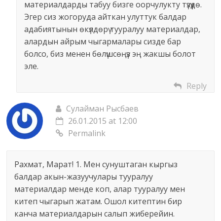
материалдарды табуу бизге оорчулукту түзүүдө.
Эгер сиз жогоруда айткан улуттук балдар
адабиятынын өкүлдөрү тууралуу материалдар,
алардын айрым чыгармалары сизде бар
болсо, биз менен бөлүшсөңүз эң жакшы болот
эле.
Reply
Сулайман Рысбаев
26.01.2015 at 12:00
Permalink
Рахмат, Марат! 1. Мен сунуштаган кыргыз
балдар акын-жазуучулары тууралуу
материалдар менде коп, алар тууралуу мен
китеп чыгарып жатам. Ошол китептин бир
канча материалдарын салып жиберейин.