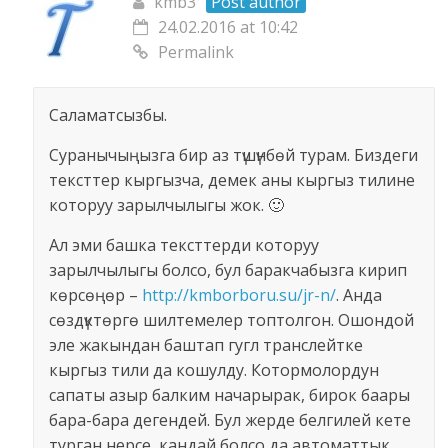
kmb3
Post author
24.02.2016 at 10:42
Permalink
Саламатсызбы.
Суранычыңызга бир аз түшүнбөй турам. Биздеги
тексттер кыргызча, демек аны кыргыз тилине
которуу зарылчылыгы жок. 🙂
Ал эми башка тексттерди которуу
зарылчылыгы болсо, бул баракчабызга кирип
көрсөңөр –
http://kmborboru.su/jr-n/
. Анда
сөздүктөргө шилтемелер топтолгон. Ошондой
эле жакындан баштап гугл транслейтке
кыргыз тили да кошулду. Котормолордун
сапаты азыр балким начарырак, бирок баары
бара-бара дегендей. Бул жерде белгилей кете
турган нерсе, кандай болсо да автоматтык