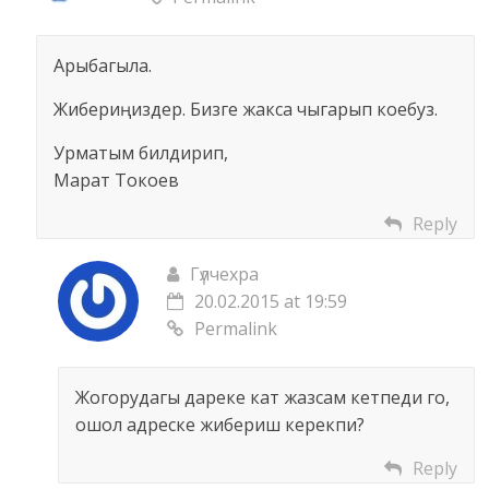
Арыбагыла.
Жибериңиздер. Бизге жакса чыгарып коебуз.
Урматым билдирип,
Марат Токоев
Reply
Гүлчехра
20.02.2015 at 19:59
Permalink
Жогорудагы дареке кат жазсам кетпеди го,
ошол адреске жибериш керекпи?
Reply