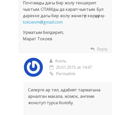
Почтамды дагы бир жолу текшерип
чыктым. СПАМды да карап чыктым. Бул
дарекке дагы бир жолу жөнөтүп көрүңүзчү –
tokoevm@gmail.com
Урматым билдирип,
Марат Токоев
Reply
Асель
20.01.2015 at 14:47
Permalink
Силерге ар тил, адабият тармагына
арналган макала, жомок, ангеме
жонотуп турса болобу.