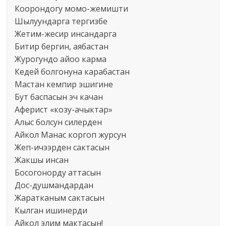
Коорондогу момо-жемишти
Шылуундарга тергизбе
Жетим-жесир инсандарга
Битир бергин, аябастан
Журогундо айоо карма
Кедей болгонуна карабастан
Мастан кемпир эшигине
Бут баспасын эч качан
Аферист «козу-ачыктар»
Алыс болсун силерден
Айкол Манас коргоп журсун
Жеп-ичээрден сактасын
Жакшы инсан
Босогонорду аттасын
Дос-душмандардан
Жаратканым сактасын
Кылган ишинерди
Айкол элим мактасын!