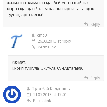
жааматы саламатсыздарбы? мен кытайлык
кыргыздардан болом.жалпы кыргызыстандык
туугандарга салам!
Reply
kmb3
26.03.2013 at 10:49
Permalink
Рахмат.
Кирип тургула. Окугула. Сунуштагыла.
Reply
Түмөнбай Колдошов
11.07.2013 at 17:40
Permalink