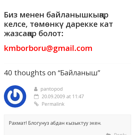
маданияты
Биз менен байланышкыңар
жана
адабияты
келсе, төмөнкү дарекке кат
жазсаңар болот:
kmborboru@gmail.com
40 thoughts on “
Байланыш
”
pantopod
20.09.2009 at 11:47
Permalink
Рахмат! Блогунуз абдан кызыктуу экен.