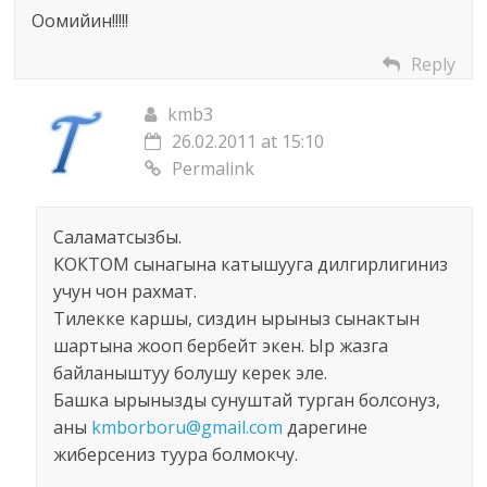
Оомийин!!!!!
Reply
kmb3
26.02.2011 at 15:10
Permalink
Саламатсызбы.
КОКТОМ сынагына катышууга дилгирлигиниз
учун чон рахмат.
Тилекке каршы, сиздин ырыныз сынактын
шартына жооп бербейт экен. Ыр жазга
байланыштуу болушу керек эле.
Башка ырынызды сунуштай турган болсонуз,
аны
kmborboru@gmail.com
дарегине
жиберсениз туура болмокчу.