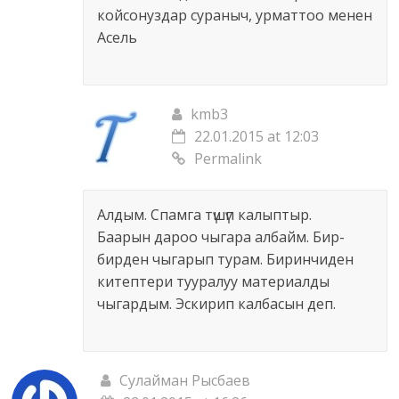
койсонуздар сураныч, урматтоо менен
Асель
kmb3
22.01.2015 at 12:03
Permalink
Алдым. Спамга түшүп калыптыр.
Баарын дароо чыгара албайм. Бир-
бирден чыгарып турам. Биринчиден
китептери тууралуу материалды
чыгардым. Эскирип калбасын деп.
Сулайман Рысбаев