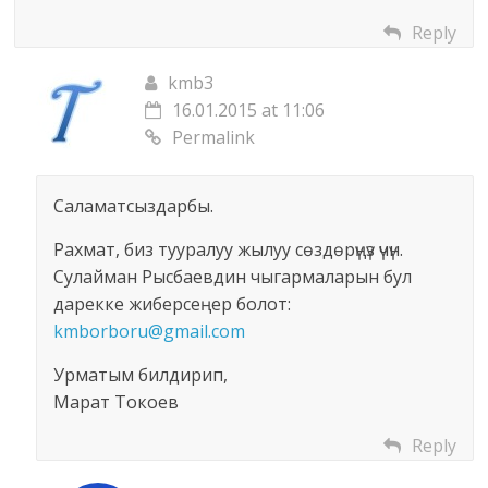
Reply
kmb3
16.01.2015 at 11:06
Permalink
Саламатсыздарбы.
Рахмат, биз тууралуу жылуу сөздөрүңүз үчүн.
Сулайман Рысбаевдин чыгармаларын бул
дарекке жиберсеңер болот:
kmborboru@gmail.com
Урматым билдирип,
Марат Токоев
Reply