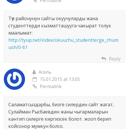
Permalink
Түп районунун сайты окуучуларды жана
студенттерди кызматташууга чакырат толук
маалымат:
http://tyup.net/index/okuuchu_studentterge_zhum
ush/0-61
Reply
Асель
15.01.2015 at 13:05
Permalink
Саламатсыздарбы, бизге силердин сайт жагат,
Сулайман Рысбаевдин жаны чыгармаларын
кантип силерге киргизсек болот. жооп берип
койсонор мумкун болсо.