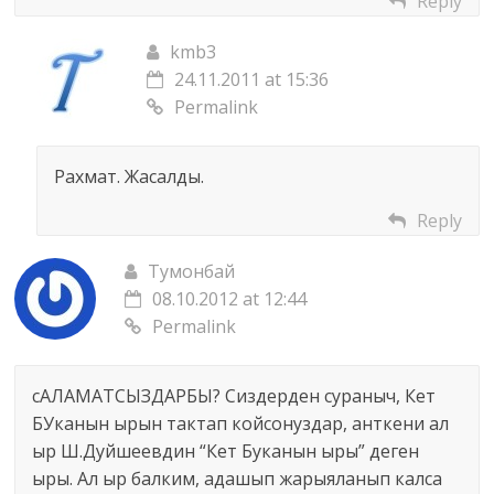
Reply
kmb3
24.11.2011 at 15:36
Permalink
Рахмат. Жасалды.
Reply
Тумонбай
08.10.2012 at 12:44
Permalink
сАЛАМАТСЫЗДАРБЫ? Сиздерден сураныч, Кет
БУканын ырын тактап койсонуздар, анткени ал
ыр Ш.Дуйшеевдин “Кет Буканын ыры” деген
ыры. Ал ыр балким, адашып жарыяланып калса