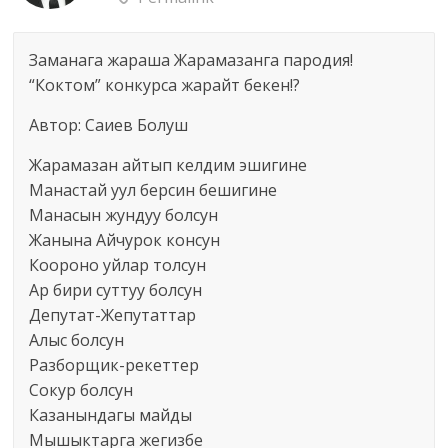
Заманага жараша Жарамазанга пародия!
“Коктом” конкурса жарайт бекен!?
Автор: Саиев Болуш
Жарамазан айтып келдим эшигине
Манастай уул берсин бешигине
Манасын жундуу болсун
Жанына Айчурок консун
Коороно уйлар толсун
Ар бири суттуу болсун
Депутат-Жепутаттар
Алыс болсун
Разборщик-рекеттер
Сокур болсун
Казанындагы майды
Мышыктарга жегизбе