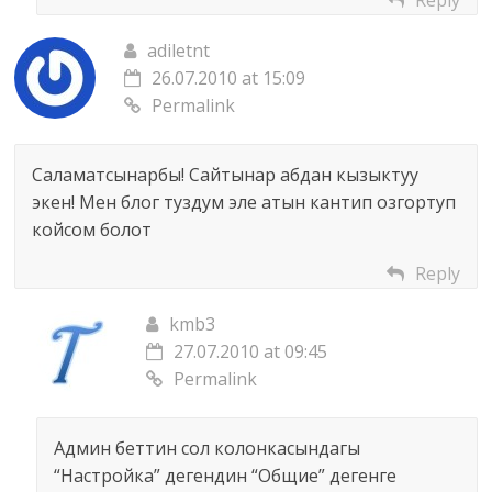
Reply
adiletnt
26.07.2010 at 15:09
Permalink
Саламатсынарбы! Сайтынар абдан кызыктуу
экен! Мен блог туздум эле атын кантип озгортуп
койсом болот
Reply
kmb3
27.07.2010 at 09:45
Permalink
Админ беттин сол колонкасындагы
“Настройка” дегендин “Общие” дегенге