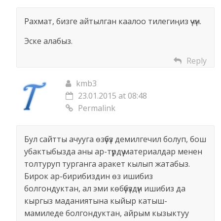
Рахмат, бизге айтылган каалоо тилегиңиз үчүн.
Эске алабыз.
Reply
kmb3
23.01.2015 at 08:48
Permalink
Бул сайтты ачууга өзүбүз демилгечил болуп, бош
убактыбызда аны ар-түрдүү материалдар менен
толтуруп турганга аракет кылып жатабыз.
Бирок ар-бирибиздин өз ишибиз
болгондуктан, ал эми көбүбүздүн ишибиз да
кыргыз маданиятына кыйыр катыш-
мамиледе болгондуктан, айрым кызыктуу