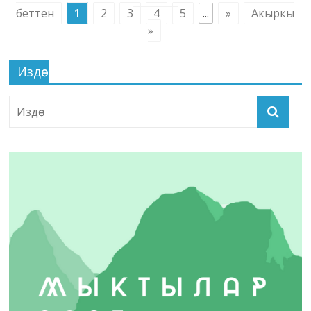
беттен
1
2
3
4
5
...
»
Акыркы
»
Издөө