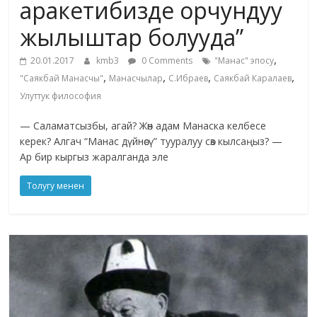
аракетибизде орчундуу
жылыштар болууда”
,
20.01.2017
kmb3
0 Comments
"Манас" эпосу
,
,
,
,
"Саякбай Манасчы"
Манасчылар
С.Ибраев
Саякбай Каралаев
Улуттук философия
— Саламатсызбы, агай? Жөн адам Манаска келбесе
керек? Алгач “Манас дүйнөсү” тууралуу сөз кылсаңыз? —
Ар бир кыргыз жаралганда эле
Толугу менен