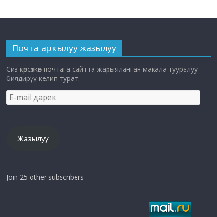
Почта аркылуу жазылуу
Сиз көрсөткөн почтага сайтта жарыяланган макала тууралуу
билдирүү келип турат.
E-
mail
дарек
Жазылуу
Join 25 other subscribers