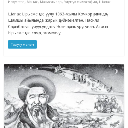
,
,
,
,
Искусство
Манас
Манасчылар
Улуттук философия
Шапак
Шапак Ырысменде уулу 1863-жылы Кочкор өрөөнүндөгү
Шамшы айылында жарык дүйнөгө келген. Насили
Сарыбагыш уруусундагы Чоңчарык уругунан. Атасы
Ырысменде сөзмөр, жомокчу,
Толугу менен