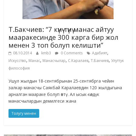
Т.Бакчиев: “7 күнү-түнү манас айтуу
мааракесинде 300 карга бир жол
менен 3 топ болуп келишти”
,
08.10.2014
kmb3
0 Comments
Адабият
,
,
,
,
,
Искусство
Манас
Манасчылар
С.Каралаев
Т.Бакчиев
Улуттук
философия
Ушул жылдын 18-сентябрынан 25-сентябрга чейин
залкар манасчы Саякбай Каралаевдин 120 жылдыгына
арналган маараке болуп өттү. Ал ысык-көлдүк
манасчылардын демилгеси жана
Толугу менен