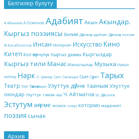
Белгилер булуту
Адабият
Акындар.
Акын
А.Осмонов
А.Абыкаев
Кыргыз поэзиясы
Билим
Дүйнөлүк адабият
Дүйнөлүк поэзия
Кино
Инсан
Искусство
Интернет
Ж.Касаболотов
Китеп
Кыргыздар
Кол өнөрчүлүк
Кыргыз даамы
Кыргыз тили
Манас
Музыка
Манасчылар
Накыл
Тарых
Нарк
Сын
кептер
Сүрөт
О. Шакир
Салт
Санжыра
Театр
Улуттук дүйнө тааным
Улуттук
Төкмө акын
Тил
оюндар
Ч. Айтматов
Улуттук тамак-аш
Ш. Дүйшеев
Эстутум
аңгеме
котормо
жомок
маданият
комуз
поэзия
сынак
Архив