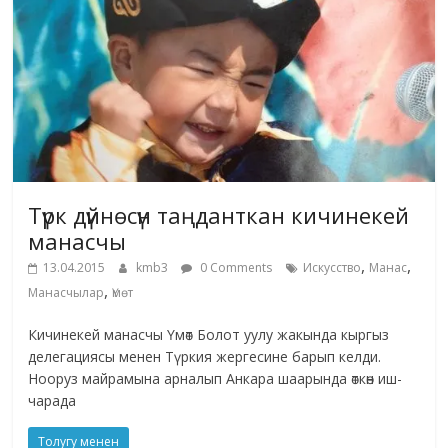
Түрк дүйнөсүн таңданткан кичинекей
манасчы
,
,
13.04.2015
kmb3
0 Comments
Искусство
Манас
,
Манасчылар
Үмөт
Кичинекей манасчы Үмөт Болот уулу жакында кыргыз
делегациясы менен Түркия жергесине барып келди.
Нооруз майрамына арналып Анкара шаарында өткөн иш-
чарада
Толугу менен