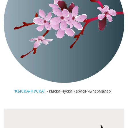
"КЫСКА-НУСКА"
- кыска-нуска карасөз чыгармалар