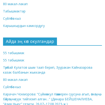
80 макал-лакап
Табышмактар
Сүйлөбөс кыз
Карышкырдын камкордугу
Айда эң көп окулгандар
55 табышмак
55 табышмак
Төрөбай Кулатов шым таап берип, Зууракан Кайназарова
казак балбанын жыкканда
80 макал-лакап
Сүйлөбөс кыз
Карачач Чокморова: “Сүймөнкул Көкөмерен суусуна агып, өпкөсүнө,
бөйрөгүнө суук тийгизип алган…” (Динара БЕЙШЕНАЛИЕВА,
“Азия Ньюс” гезити, 26.07–17.08.2023-ж.)