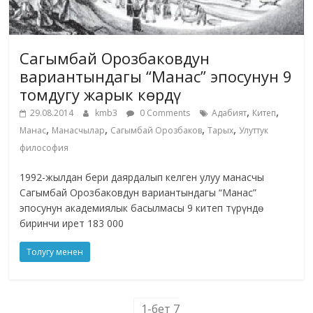
Сагымбай Орозбаковдун
вариантындагы “Манас” эпосунун 9
томдугу жарык көрдү
,
,
29.08.2014
kmb3
0 Comments
Адабият
Китеп
,
,
,
,
Манас
Манасчылар
Сагымбай Орозбаков
Тарых
Улуттук
философия
1992-жылдан бери даярдалып келген улуу манасчы
Сагымбай Орозбаковдун вариантындагы “Манас”
эпосунун академиялык басылмасы 9 китеп түрүндө
биринчи ирет 183 000
Толугу менен
1-бет 7