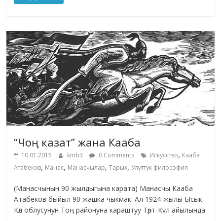
“Чоң казат” жана Кааба
,
10.01.2015
kmb3
0 Comments
Искусство
Кааба
,
,
,
,
Атабеков
Манас
Манасчылар
Тарых
Улуттук философия
(Манасчынын 90 жылдыгына карата) Манасчы Кааба
Атабеков быйыл 90 жашка чыкмак. Ал 1924-жылы Ысык-
Көл облусунун Тоң районуна караштуу Төрт-Күл айылында