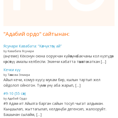
"Адабий ордо" сайтынан:
Ясунари Кавабата: “Көлчүктөгү ай”
by Кавабата Ясунари
(аңгеме) Кёконун оюна оорукчан күйөөсүнө бакчаны кол күзгүдөн
көрсөтүү амалы келбеспи. Экинчи кабатта төшөктө жаткан […]
Кечки күү
by Төлөкова Элмира
Айыл кечи, комуз күүсү мукам бир, кылын тартып жел
ойдолоп ойногон. Түмөн үнү аба жарып, […]
#9-10 (55 сөз)
by Адабий Ордо
#9 Адам-ит Айылга барган сайын тосуп чыгат алдыман.
Кыңшылап, жыттагылап, келдиңби дегенсип, жалооруйт.
Башынан сылайм, […]