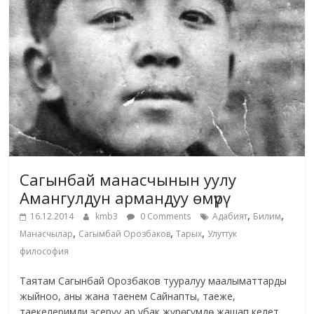
Сагынбай манасчынын уулу
Амангулдун армандуу өмүрү
,
,
16.12.2014
kmb3
0 Comments
Адабият
Билим
,
,
,
Манасчылар
Сагымбай Орозбаков
Тарых
Улуттук
философия
Таятам Сагынбай Орозбаков тууралуу маалыматтарды
жыйноо, аны жана таенем Сайнапты, таеже,
таекелеримди эсерүү ар убак жүрѳгүмдѳ жашап келет.