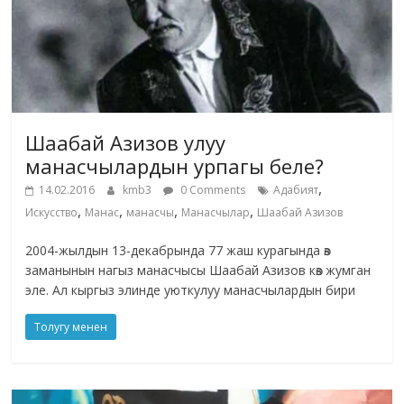
Шаабай Азизов улуу
манасчылардын урпагы беле?
,
14.02.2016
kmb3
0 Comments
Адабият
,
,
,
,
Искусство
Манас
манасчы
Манасчылар
Шаабай Азизов
2004-жылдын 13-декабрында 77 жаш курагында өз
заманынын нагыз манасчысы Шаабай Азизов көз жумган
эле. Ал кыргыз элинде уюткулуу манасчылардын бири
Толугу менен