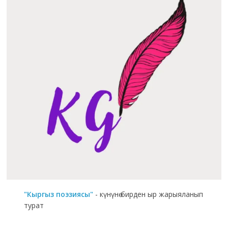
"Кыргыз поэзиясы"
- күнүнө бирден ыр жарыяланып
турат