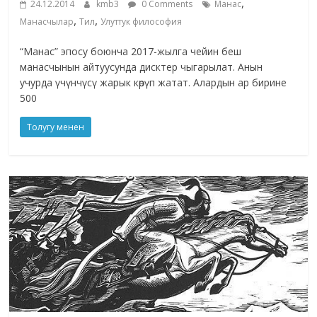
,
24.12.2014
kmb3
0 Comments
Манас
,
,
Манасчылар
Тил
Улуттук философия
“Манас” эпосу боюнча 2017-жылга чейин беш
манасчынын айтуусунда дисктер чыгарылат. Анын
учурда үчүнчүсү жарык көрүп жатат. Алардын ар бирине
500
Толугу менен