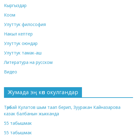
Кыргыздар
Коом
Улуттук философия
Накыл кептер
Улуттук оюндар
Улуттук тамак-аш
Литература на русском
Видео
Жумада эң көп окулгандар
Төрөбай Кулатов шым таап берип, Зууракан Кайназарова
казак балбанын жыкканда
55 табышмак
55 табышмак