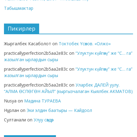
Табышмактар
Пикирлер
Жыргалбек Касаболот
on
Токтобек Үсөнов. «Олжо»
practicallyperfection2b5aa2e83c
on
“Улуктун күйгөнү” же “С… га”
жазылган ырлардын сыры
practicallyperfection2b5aa2e83c
on
“Улуктун күйгөнү” же “С… га”
жазылган ырлардын сыры
practicallyperfection2b5aa2e83c
on
Уларбек ДАЛЕЙ уулу.
“АЛМА ӨСПӨГӨН АЙЫЛ” (кыргызчалаган Кыялбек АКМАТОВ)
Nusya
on
Мадина ТУРАЕВА
Нұрлан
on
Эки элдин баатыры — Кайдоол
Султанали
on
Улуу сөздөр