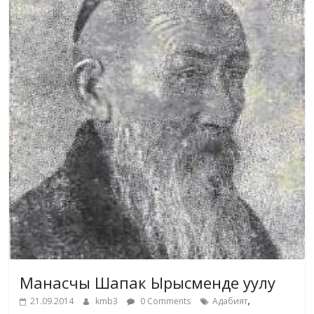
Манасчы Шапак Ырысменде уулу
,
21.09.2014
kmb3
0 Comments
Адабият