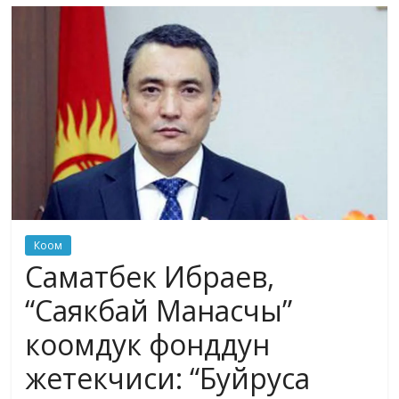
маданияты
жана
адабияты
Коом
Саматбек Ибраев,
“Саякбай Манасчы”
коомдук фонддун
жетекчиси: “Буйруса