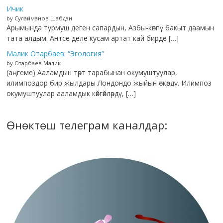
Ичик
by Сулайманов Шабдан
Арымында турмуш деген сапардын, Азбы-көппү бакыт даамын
тата алдым. Антсе деле кусам артат кай бирде […]
Малик Отарбаев: “Эгология”
by Отарбаев Малик
(аңгеме) Ааламдын төрт тарабынан окумуштуулар,
илимпоздор бир жылдары Лондондо жыйын өткөрдү. Илимпоз
окумуштуулар ааламдык көйгөйлөрдү, […]
Өнөктөш телеграм каналдар: