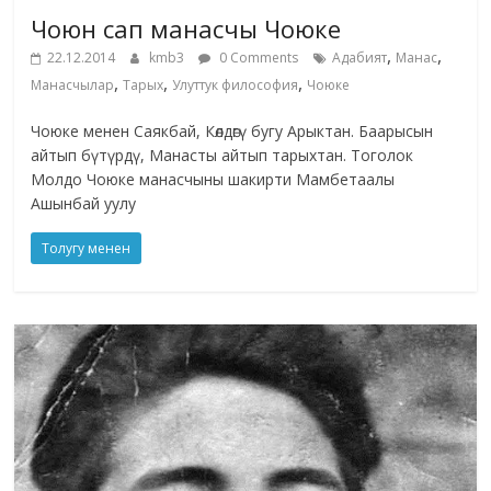
Чоюн сап манасчы Чоюке
,
,
22.12.2014
kmb3
0 Comments
Адабият
Манас
,
,
,
Манасчылар
Тарых
Улуттук философия
Чоюке
Чоюке менен Саякбай, Көлдөгү бугу Арыктан. Баарысын
айтып бүтүрдү, Манасты айтып тарыхтан. Тоголок
Молдо Чоюке манасчыны шакирти Мамбетаалы
Ашынбай уулу
Толугу менен