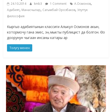
,
24.10.2014
kmb3
1 Comment
А.Осмонов
,
,
,
Адабият
Манасчылар
Сагымбай Орозбаков
Улуттук
философия
Кыргыз адабиятынын классиги Алыкул Осмонов акын,
котормочу гана эмес, эң мыкты публицист да болгон. Өз
доорунун чыгаан инсаны катары ар
Толугу менен