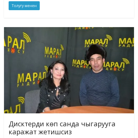
Толугу менен
Дисктерди көп санда чыгарууга
каражат жетишсиз