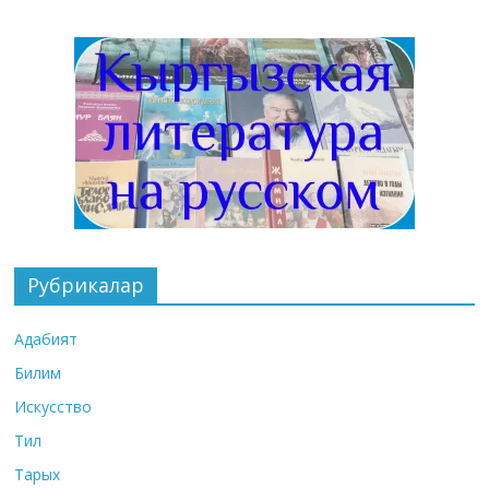
Рубрикалар
Адабият
Билим
Искусство
Тил
Тарых