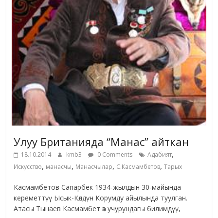
Улуу Британияда “Манас” айткан
,
18.10.2014
kmb3
0 Comments
Адабият
,
,
,
,
Искусство
манасчы
Манасчылар
С.Касмамбетов
Тарых
Касмамбетов Сапарбек 1934-жылдын 30-майында
кереметтүү Ысык-Көлдүн Корумду айылында туулган.
Атасы Тынаев Касмамбет өз учурундагы билимдүү,