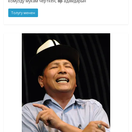
комузду мукам черткен, өнөр адамдарын
Толугу менен