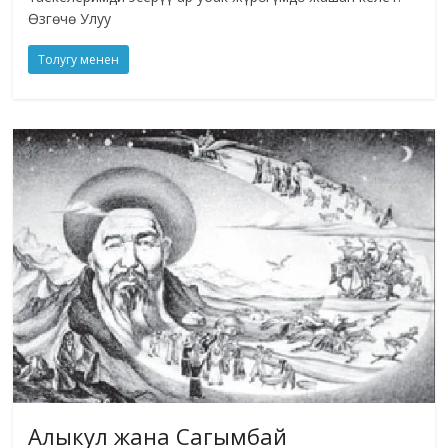
Ѳзгѳчѳ Улуу
Толугу менен
Алыкул жана Сагымбай