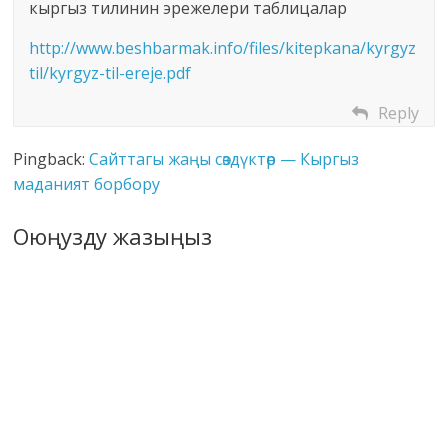
кыргыз тилинин эрежелери таблицалар
-
d
http://www.beshbarmak.info/files/kitepkana/kyrgyz
i
til/kyrgyz-til-ereje.pdf
c
Reply
.
z
Pingback:
Сайттагы жаңы сөздүктөр — Кыргыз
i
маданият борбору
p
Оюңузду жазыңыз