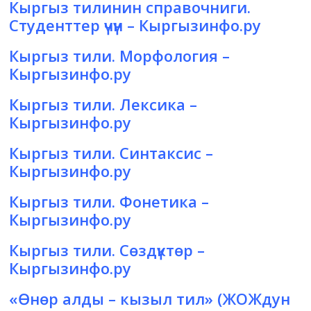
Кыргыз тилинин справочниги.
Студенттер үчүн
– Кыргызинфо.ру
Кыргыз тили. Морфология
–
Кыргызинфо.ру
Кыргыз тили. Лексика
–
Кыргызинфо.ру
Кыргыз тили. Синтаксис
–
Кыргызинфо.ру
Кыргыз тили. Фонетика
–
Кыргызинфо.ру
Кыргыз тили. Сөздүктөр
–
Кыргызинфо.ру
«Өнөр алды – кызыл тил»
(ЖОЖдун