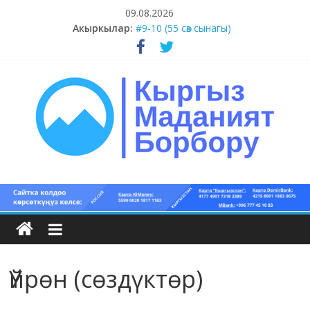
Skip
09.08.2026
to
#11-12 (55 сөз сынагы)
Акыркылар:
content
#9-10 (55 сөз сынагы)
#5-8 (55 сөз сынагы)
#1-4 (55 сөз сынагы)
#13-14 (55 сөз сынагы)
Кыргыз
маданият
борбору
Үйрөн (сөздүктөр)
Кыргыз
маданияты