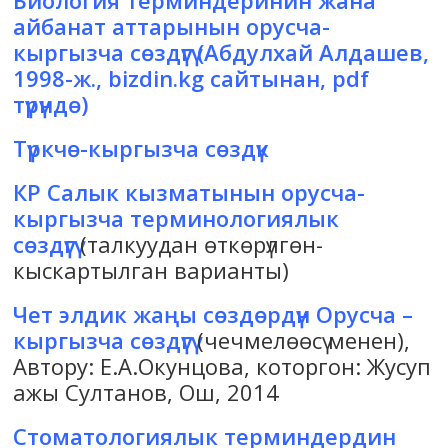
Биология терминдеринин жана
айбанат аттарынын орусча-
кыргызча сөздүгү
(Абдулхай Алдашев,
1998-ж., bizdin.kg сайтынан, pdf
түрүндө)
Түркчө-кыргызча сөздүк
КР Салык кызматынын орусча-
кыргызча терминологиялык
сөздүгү
(талкуудан өткөрүлгөн-
кыскартылган варианты)
Чет элдик жаңы сөздөрдүн Орусча –
кыргызча сөздүгү
(чечмелөөсү менен),
Автору: Е.А.Окунцова, которгон: Жусуп
ажы Султанов, Ош, 2014
Стоматологиялык терминдердин