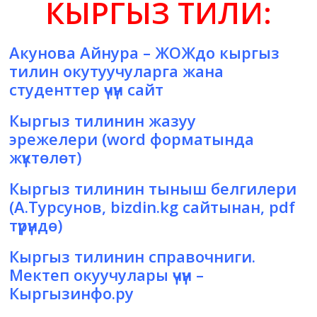
КЫРГЫЗ ТИЛИ:
жана
адабияты
Акунова Айнура
– ЖОЖдо кыргыз
тилин окутуучуларга жана
студенттер үчүн сайт
Кыргыз тилинин жазуу
эрежелери
(word форматында
жүктөлөт)
Кыргыз тилинин тыныш белгилери
(А.Турсунов, bizdin.kg сайтынан, pdf
түрүндө)
Кыргыз тилинин справочниги.
Мектеп окуучулары үчүн
–
Кыргызинфо.ру