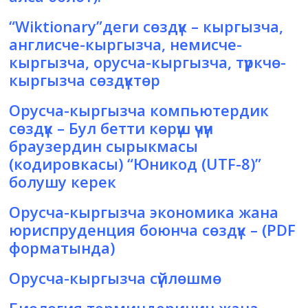
“Wiktionary”деги сөздүк
– кыргызча,
англисче-кыргызча, немисче-
кыргызча, орусча-кыргызча, түркчө-
кыргызча сөздүктөр
Орусча-кыргызча компьютердик
сөздүк
– Бул бетти көрүш үчүн
браузердин сырыкмасы
(кодировкасы) “Юникод (UTF-8)”
болушу керек
Орусча-кыргызча экономика жана
юриспруденция боюнча сөздүк
– (PDF
форматында)
Орусча-кыргызча сүйлөшмө