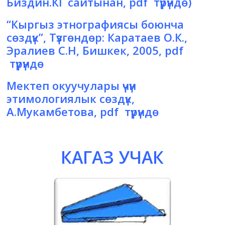
Биздин.КГ сайтынан, pdf түрүндө)
“Кыргыз этнографиясы боюнча
сөздүк”
, Түзгөндөр: Каратаев О.К.,
Эралиев С.Н, Бишкек, 2005, pdf
түрүндө
Мектеп окуучулары үчүн
этимологиялык сөздүк
,
А.Мукамбетова, pdf түрүндө
КАГАЗ УЧАК
h
t
h
t
t
p