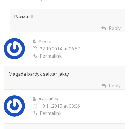
.
2
0
Рахмат!!!
1
0
Reply
/
Akylai
1
22.10.2014 at 06:57
1
Permalink
/
r
u
Magada bardyk saittar jakty
s
-
Reply
k
жаныбек
y
19.11.2015 at 03:06
r
Permalink
g
y
z