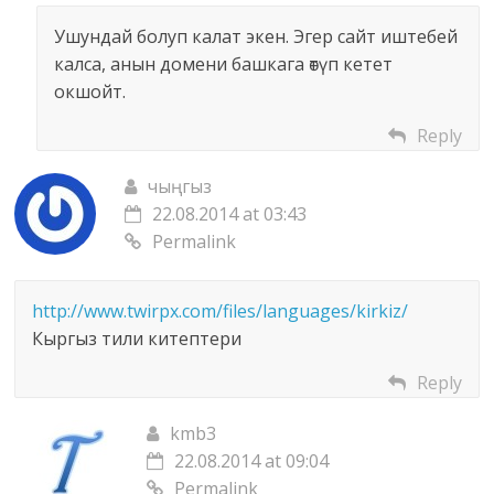
n
p
a
Ушундай болуп калат экен. Эгер сайт иштебей
-
r
калса, анын домени башкага өтүп кетет
c
o
окшойт.
o
d
n
Reply
.
t
r
e
чыңгыз
u
n
22.08.2014 at 03:43
/
t
Permalink
–
/
B
u
i
http://www.twirpx.com/files/languages/kirkiz/
p
l
Кыргыз тили китептери
l
i
o
Reply
m
a
.
d
kmb3
k
s
22.08.2014 at 09:04
g
/
Permalink