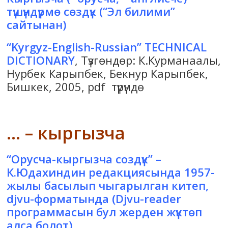
түшүндүрмө сөздүк
(“Эл билими”
сайтынан)
“Kyrgyz-English-Russian” TECHNICAL
DICTIONARY
, Түзгөндөр: К.Курманаалы,
Нурбек Карыпбек, Бекнур Карыпбек,
Бишкек, 2005, pdf түрүндө
… – кыргызча
“Орусча-кыргызча создүк”
–
К.Юдахиндин редакциясында 1957-
жылы басылып чыгарылган китеп,
djvu-форматында (Djvu-reader
программасын
бул жерден
жүктөп
алса болот).