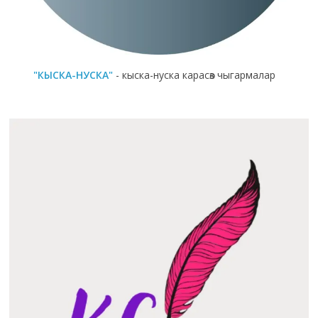
"КЫСКА-НУСКА"
- кыска-нуска карасөз чыгармалар