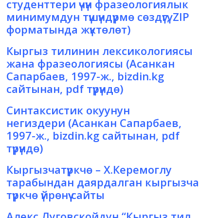
студенттери үчүн фразеологиялык
минимумдун түшүндүрмө сөздүгү, ZIP
форматында жүктөлөт)
Кыргыз тилинин лексикологиясы
жана фразеологиясы
(Асанкан
Сапарбаев, 1997-ж., bizdin.kg
сайтынан, pdf түрүндө)
Синтаксистик окуунун
негиздери
(Асанкан Сапарбаев,
1997-ж., bizdin.kg сайтынан, pdf
түрүндө)
Кыргызчатүркчө
– Х.Керемоглу
тарабындан даярдалган кыргызча
түркчө үйрөнүү сайты
Алекс Луговскойдун “Кыргыз тил