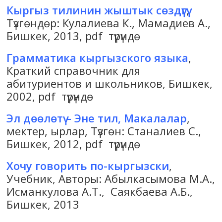
Кыргыз тилинин жыштык сөздүгү
,
Түзгөндөр: Кулалиева К., Мамадиев А.,
Бишкек, 2013, pdf түрүндө
Грамматика кыргызского языка
,
Краткий справочник для
абитуриентов и школьников, Бишкек,
2002, pdf түрүндө
Эл дөөлөтү – Эне тил, Макалалар
,
мектер, ырлар, Түзгөн: Станалиев С.,
Бишкек, 2012, pdf түрүндө
Хочу говорить по-кыргызски
,
Учебник, Авторы: Абылкасымова М.А.,
Исманкулова А.Т., Саякбаева А.Б.,
Бишкек, 2013