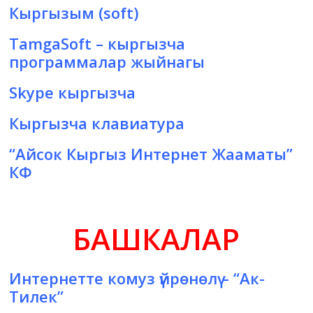
Кыргызым (soft)
TamgaSoft
– кыргызча
программалар жыйнагы
Skype кыргызча
Кыргызча клавиатура
“Айсок Кыргыз Интернет Жааматы”
КФ
БАШКАЛАР
Интернетте комуз үйрөнөлү
– “Ак-
Тилек”