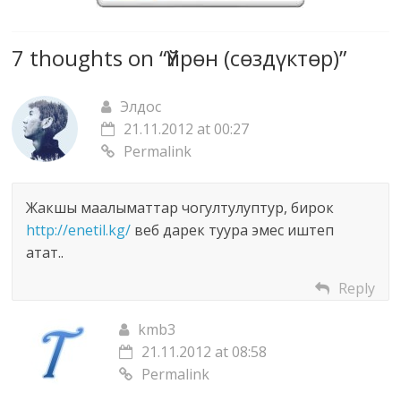
t
s
p
:
:
7 thoughts on “
Үйрөн (сөздүктөр)
”
/
/
/
/
k
Элдос
w
m
21.11.2012 at 00:27
w
b
Permalink
w
o
.
r
b
Жакшы маалыматтар чогултулуптур, бирок
b
i
http://enetil.kg/
веб дарек туура эмес иштеп
o
l
атат..
r
i
u
Reply
m
.
-
s
kmb3
k
u
21.11.2012 at 08:58
g
/
Permalink
.
w