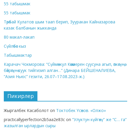
55 табышмак
55 табышмак
Төрөбай Кулатов шым таап берип, Зууракан Кайназарова
казак балбанын жыкканда
80 макал-лакап
Сүйлөбөс кыз
Табышмактар
Карачач Чокморова: “Сүймөнкул Көкөмерен суусуна агып, өпкөсүнө,
бөйрөгүнө суук тийгизип алган…” (Динара БЕЙШЕНАЛИЕВА,
“Азия Ньюс” гезити, 26.07–17.08.2023-ж.)
Пикирлер
Жыргалбек Касаболот
on
Токтобек Үсөнов. «Олжо»
practicallyperfection2b5aa2e83c
on
“Улуктун күйгөнү” же “С… га”
жазылган ырлардын сыры