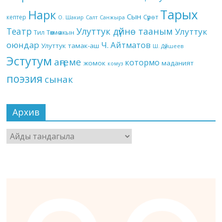
Тарых
Нарк
Сын
кептер
Сүрөт
О. Шакир
Салт
Санжыра
Театр
Улуттук дүйнө тааным
Улуттук
Төкмө акын
Тил
оюндар
Ч. Айтматов
Улуттук тамак-аш
Ш. Дүйшеев
Эстутум
аңгеме
котормо
жомок
маданият
комуз
поэзия
сынак
Архив
Архив