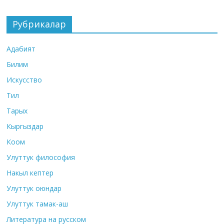
Рубрикалар
Адабият
Билим
Искусство
Тил
Тарых
Кыргыздар
Коом
Улуттук философия
Накыл кептер
Улуттук оюндар
Улуттук тамак-аш
Литература на русском