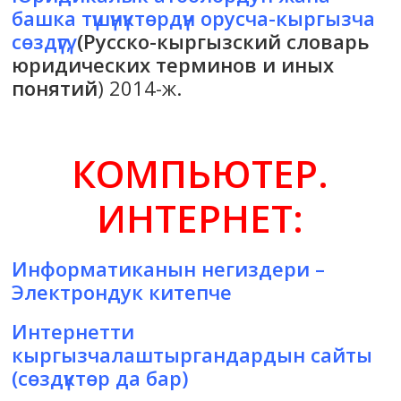
башка түшүнүктөрдүн орусча-кыргызча
сөздүгү
,
(Русско-кыргызский словарь
юридических терминов и иных
понятий
) 2014-ж.
КОМПЬЮТЕР.
ИНТЕРНЕТ:
Информатиканын негиздери
–
Электрондук китепче
Интернетти
кыргызчалаштыргандардын сайты
(сөздүктөр да бар)