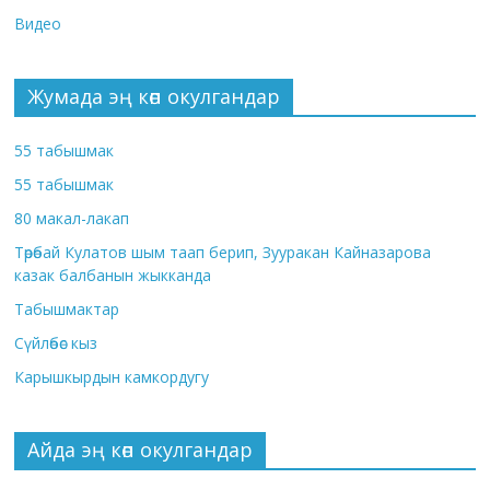
Видео
Жумада эң көп окулгандар
55 табышмак
55 табышмак
80 макал-лакап
Төрөбай Кулатов шым таап берип, Зууракан Кайназарова
казак балбанын жыкканда
Табышмактар
Сүйлөбөс кыз
Карышкырдын камкордугу
Айда эң көп окулгандар