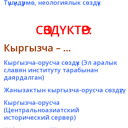
Түшүндүрмө, неологиялык сөздүк
СӨЗДҮКТӨР:
Кыргызча – …
Кыргызча-орусча сөздүк
(Эл аралык
славян институту тарабынан
даярдалган)
Жанызактын кыргызча-орусча сөздүгү
Кыргызча-орусча
(Центральноазиатский
исторический сервер)