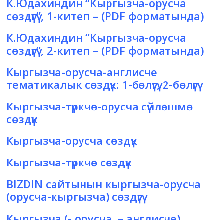
К.Юдахиндин “Кыргызча-орусча
сөздүгү”, 1-китеп
– (PDF форматында)
К.Юдахиндин “Кыргызча-орусча
сөздүгү”, 2-китеп
– (PDF форматында)
Кыргызча-орусча-англисче
тематикалык сөздүк:
1-бөлүгү
,
2-бөлүгү
Кыргызча-түркчө-орусча сүйлөшмө
сөздүк
Кыргызча-орусча сөздүк
Кыргызча-түркчө сөздүк
BIZDIN сайтынын
кыргызча-орусча
(орусча-кыргызча) сөздүгү
Кыргызча (- орусча, – англисче)