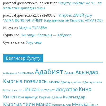
practicallyperfection2b5aa2e83c
on
“Улуктун күйгөнү” же “С… га”
жазылган ырлардын сыры
practicallyperfection2b5aa2e83c
on
Уларбек ДАЛЕЙ уулу.
“АЛМА ӨСПӨГӨН АЙЫЛ” (кыргызчалаган Кыялбек АКМАТОВ)
Nusya
on
Мадина ТУРАЕВА
Нұрлан
on
Эки элдин баатыры — Кайдоол
Султанали
on
Улуу сөздөр
Белгилер булуту
Адабият
Акындар.
Акын
А.Осмонов
А.Абыкаев
Кыргыз поэзиясы
Билим
Дүйнөлүк адабият
Дүйнөлүк поэзия
Кино
Инсан
Искусство
Интернет
Ж.Касаболотов
Китеп
Кыргыздар
Кол өнөрчүлүк
Кыргыз даамы
Кыргыз тили
Манас
Музыка
Манасчылар
Накыл