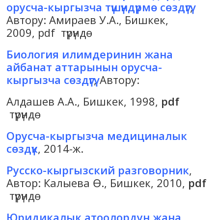
орусча-кыргызча түшүндүрмө сөздүгү
,
Автору: Амираев У.А., Бишкек,
2009, pdf түрүндө
Биология илимдеринин жана
айбанат аттарынын орусча-
кыргызча сөздүгү
, Автору:
Алдашев А.А., Бишкек, 1998,
pdf
түрүндө
Орусча-кыргызча медициналык
сөздүк
, 2014-ж.
Русско-кыргызский разговорник
,
Автор: Калыева Ө., Бишкек, 2010,
pdf
түрүндө
Юридикалык атоолордун жана