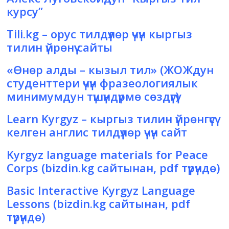
курсу”
Tili.kg
– орус тилдүүлөр үчүн кыргыз
тилин үйрөнүү сайты
«Өнөр алды – кызыл тил»
(ЖОЖдун
студенттери үчүн фразеологиялык
минимумдун түшүндүрмө сөздүгү)
Learn Kyrgyz
– кыргыз тилин үйрөнгүсү
келген англис тилдүүлөр үчүн сайт
Kyrgyz language materials for Peace
Corps
(bizdin.kg сайтынан, pdf түрүндө)
Basic Interactive Kyrgyz Language
Lessons
(bizdin.kg сайтынан, pdf
түрүндө)