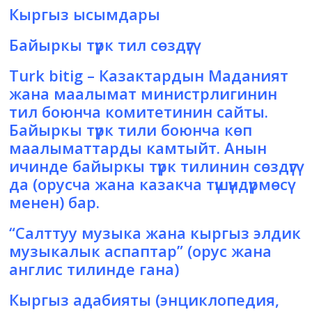
Кыргыз ысымдары
Байыркы түрк тил сөздүгү
Turk bitig
– Казактардын Маданият
жана маалымат министрлигинин
тил боюнча комитетинин сайты.
Байыркы түрк тили боюнча көп
маалыматтарды камтыйт. Анын
ичинде байыркы түрк тилинин сөздүгү
да (орусча жана казакча түшүндүрмөсү
менен) бар.
“Салттуу музыка жана кыргыз элдик
музыкалык аспаптар”
(орус жана
англис тилинде гана)
Кыргыз адабияты
(энциклопедия,