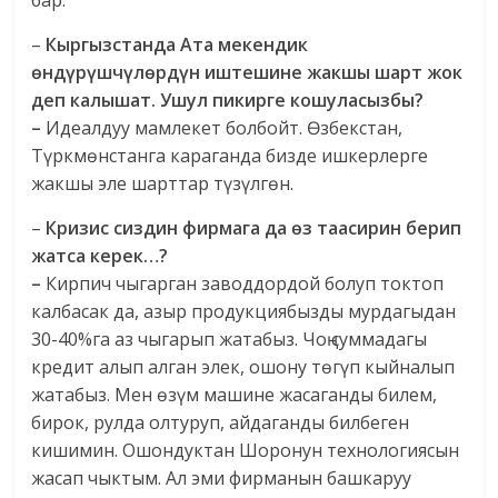
бар.
–
Кыргызстанда Ата мекендик
өндүрүшчүлөрдүн иштешине жакшы шарт жок
деп калышат.
Ушул пикирге кошуласызбы?
–
Идеалдуу мамлекет болбойт. Өзбекстан,
Түркмөнстанга караганда бизде ишкерлерге
жакшы эле шарттар түзүлгөн.
–
Кризис сиздин фирмага да өз таасирин берип
жатса керек…?
–
Кирпич чыгарган заводдордой болуп токтоп
калбасак да, азыр продукциябызды мурдагыдан
30-40%га аз чыгарып жатабыз. Чоң суммадагы
кредит алып алган элек, ошону төгүп кыйналып
жатабыз. Мен өзүм машине жасаганды билем,
бирок, рулда олтуруп, айдаганды билбеген
кишимин. Ошондуктан Шоронун технологиясын
жасап чыктым. Ал эми фирманын башкаруу