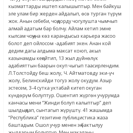
кызматтарды иштеп калышыптыр. Мен байкуш
эле улам бир жерден айдалып, өсө турган түрүм
жок. Анын себеби, чоңдорду чогулушта чымчып
алмай адатым бар болчу. Айлам кетип эмне
кылсам чоңуна көз карандысыз карьера жасоо
болот деп ойлосом -адабият экен. Анан кой
дедим дагы алдыма максат коюп, акыл
казынамды кеңейтип, 13 жыл дүйнөлүк
адабияттын баарын окуп чыгып таасирлендим.
Л.Толстойду беш жолу, Ч. Айтматовду эки-үч
жолу, Белинскийди тогуз жолу окудум. Азыр
эстесем, 3-4 сутка уктабай китеп окуган
күндөрүм болуптур. Ошентип жүргөн учурумда
канчасы мени “Жинди болуп калыптыр” деп
шылдыңдап, сынтагып жүрүштү. 41 жашымда
“Республика” гезитине публицистика жаза
баштадым. Ошол учур менен эң бактылуу
жылдарым болуптур. Мен макаланы