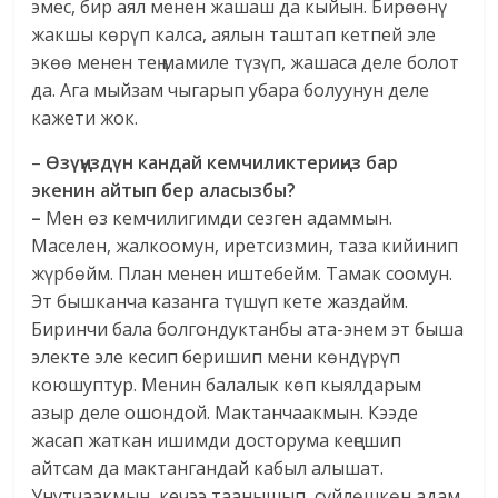
эмес, бир аял менен жашаш да кыйын. Бирөөнү
жакшы көрүп калса, аялын таштап кетпей эле
экөө менен тең мамиле түзүп, жашаса деле болот
да. Ага мыйзам чыгарып убара болуунун деле
кажети жок.
–
Өзүңүздүн кандай кемчиликтериңиз бар
экенин айтып бер аласызбы?
–
Мен өз кемчилигимди сезген адаммын.
Маселен, жалкоомун, иретсизмин, таза кийинип
жүрбөйм. План менен иштебейм. Тамак соомун.
Эт бышканча казанга түшүп кете жаздайм.
Биринчи бала болгондуктанбы ата-энем эт быша
электе эле кесип беришип мени көндүрүп
коюшуптур. Менин балалык көп кыялдарым
азыр деле ошондой. Мактанчаакмын. Кээде
жасап жаткан ишимди досторума кеңешип
айтсам да мактангандай кабыл алышат.
Унутчаакмын, кечээ таанышып, сүйлөшкөн адам