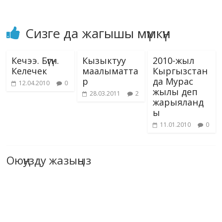
Сизге да жагышы мүмкүн
Кечээ. Бүгүн.
Кызыктуу
2010-жыл
Келечек
маалыматта
Кыргызстан
р
да Мурас
12.04.2010
0
жылы деп
28.03.2011
2
жарыяланд
ы
11.01.2010
0
Оюңузду жазыңыз