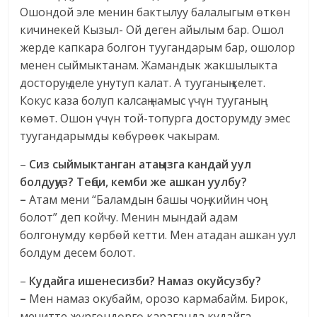
Ошондой эле менин бактылуу балалыгым өткөн
кичинекей Кызыл- Ой деген айылым бар. Ошол
жерде капкара болгон туугандарым бар, ошолор
менен сыймыктанам. Жамандык жакшылыкта
досторуң деле унутуп калат. А тууганың келет.
Кокус каза болуп калсаң намыс үчүн тууганың
көмөт. Ошон үчүн той-топурга досторумду эмес
туугандарымды көбүрөөк чакырам.
–
Сиз сыймыктанган атаңызга кандай уул
болдуңуз? Теңби, кемби же ашкан уулбу?
–
Атам мени “Баламдын башы чоң, кийин чоң
болот” деп койчу. Менин мындай адам
болгонумду көрбөй кетти. Мен атадан ашкан уул
болдум десем болот.
–
Кудайга ишенесизби? Намаз окуйсузбу?
–
Мен намаз окубайм, орозо кармабайм. Бирок,
мечитте жүргөндөргө караганда кудайга