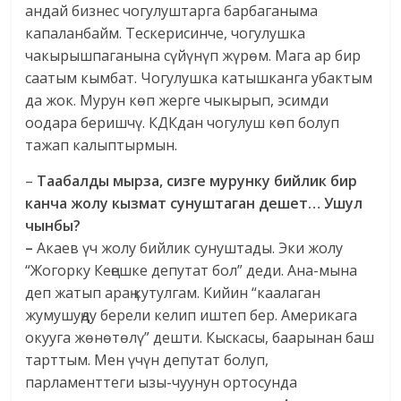
андай бизнес чогулуштарга барбаганыма
капаланбайм. Тескерисинче, чогулушка
чакырышпаганына сүйүнүп жүрөм. Мага ар бир
саатым кымбат. Чогулушка катышканга убактым
да жок. Мурун көп жерге чыкырып, эсимди
оодара беришчү. КДКдан чогулуш көп болуп
тажап калыптырмын.
–
Таабалды мырза, сизге мурунку бийлик бир
канча жолу кызмат сунуштаган дешет…
Ушул
чынбы?
–
Акаев үч жолу бийлик сунуштады. Эки жолу
“Жогорку Кеңешке депутат бол” деди. Ана-мына
деп жатып араң кутулгам. Кийин “каалаган
жумушуңду берели келип иштеп бер. Америкага
окууга жөнөтөлү” дешти. Кыскасы, баарынан баш
тарттым. Мен үчүн депутат болуп,
парламенттеги ызы-чуунун ортосунда