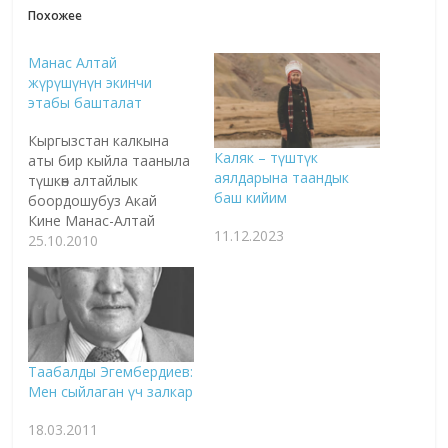
Похожее
Манас Алтай
жүрүшүнүн экинчи
этабы башталат
Кыргызстан калкына
Каляк – түштүк
аты бир кыйла тааныла
аялдарына таандык
түшкөн алтайлык
баш кийим
боордошубуз Акай
Кине Манас-Алтай
11.12.2023
жүрүшүнүн экинчи
25.10.2010
бөлүгүн аткаруу,
Кыргызстанга кедр
(Кыдыр) дарактарынын
көчөттөрүн алып келүүнүн
жол-жоболорун
биргелешип чечип,
Таабалды Эгембердиев:
анын убакыт-саатын
Мен сыйлаган үч залкар
тактоо үчүн
Кыргызстанга келип
18.03.2011
кетти. Акай мырзанын