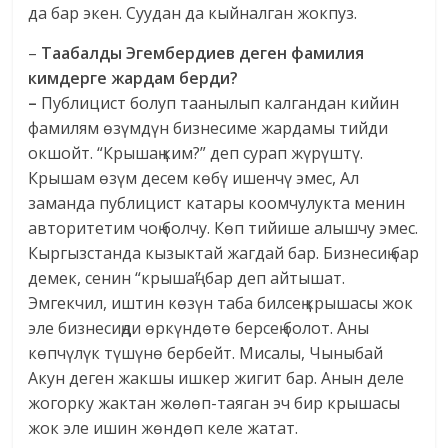
да бар экен. Суудан да кыйналган жокпуз.
–
Таабалды Эгембердиев деген фамилия
кимдерге жардам берди?
–
Публицист болуп таанылып калгандан кийин
фамилям өзүмдүн бизнесиме жардамы тийди
окшойт. “Крышаң ким?” деп сурап жүрүштү.
Крышам өзүм десем көбү ишенчү эмес, Ал
заманда публицист катары коомчулукта менин
авторитетим чоң болчу. Көп тийише алышчу эмес.
Кыргызстанда кызыктай жагдай бар. Бизнесиң бар
демек, сенин “крышаң” бар деп айтышат.
Эмгекчил, иштин көзүн таба билсең крышасы жок
эле бизнесиңди өркүндөтө берсең болот. Аны
көпчүлүк түшүнө бербейт. Мисалы, Чыныбай
Акун деген жакшы ишкер жигит бар. Анын деле
жогорку жактан жөлөп-таяган эч бир крышасы
жок эле ишин жөндөп келе жатат.