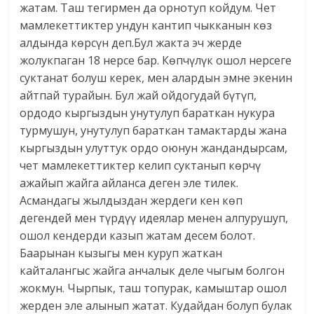
жатам. Таш тегирмен да орнотуп койдум. Чет
мамлекеттиктер ундун кантип чыкканын көз
алдында көрсүн деп.Бул жакта эч жерде
жолукпаган 18 нерсе бар. Көпчүлүк ошол нерсеге
суктанат болуш керек, мен алардын эмне экенин
айтпай турайын. Бул жай ойдогудай бүтүп,
ордодо кыргыздын унутулуп бараткан нукура
турмушун, унутулуп бараткан тамактарды жана
кыргыздын улуттук ордо оюнун жандандырсам,
чет мамлекеттиктер келип суктанып көрчү
ажайып жайга айланса деген эле тилек.
Асмандагы жылдыздан жердеги кен көп
дегендей мен түрдүү идеялар менен алпурушуп,
ошол кендерди казып жатам десем болот.
Баарынан кызыгы мен куруп жаткан
кайталангыс жайга анчалык деле чыгым болгон
жокмун. Чырпык, таш топурак, камыштар ошол
жерден эле алынып жатат. Кудайдан болуп булак