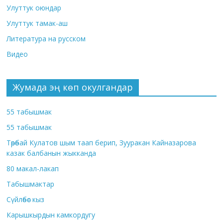
Улуттук оюндар
Улуттук тамак-аш
Литература на русском
Видео
Жумада эң көп окулгандар
55 табышмак
55 табышмак
Төрөбай Кулатов шым таап берип, Зууракан Кайназарова
казак балбанын жыкканда
80 макал-лакап
Табышмактар
Сүйлөбөс кыз
Карышкырдын камкордугу