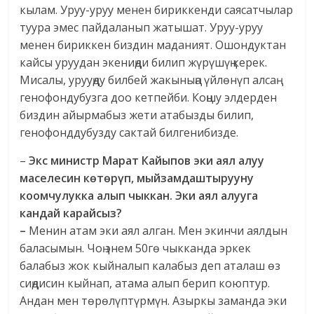
кылам. Уруу-уруу менен бириккенди саясатчылар
туура эмес пайдаланып жатышат. Уруу-уруу
менен бириккен биздин маданият. Ошондуктан
кайсы уруудан экениңди билип жүрүшүң керек.
Мисалы, урууңду билбей жакыныңа үйлөнүп алсаң
генофондубузга доо кетпейби. Коңшу элдерден
биздин айырмабыз жети атабызды билип,
генофонддубузду сактай билгенибизде.
–
Экс министр Марат Кайыпов эки аял алуу
маселесин көтөрүп, мыйзамдаштырууну
коомчулукка алып чыккан.
Эки аял алууга
кандай карайсыз?
–
Менин атам эки аял алган. Мен экинчи аялдын
баласымын. Чоң энем 50гө чыкканда эркек
балабыз жок кыйналып калабыз деп аталаш өз
сиңдисин кыйнап, атама алып берип коюптур.
Андан мен төрөлүптүрмүн. Азыркы заманда эки