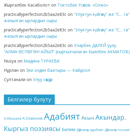
Жыргалбек Касаболот
on
Токтобек Үсөнов. «Олжо»
practicallyperfection2b5aa2e83c
on
“Улуктун күйгөнү” же “С… га”
жазылган ырлардын сыры
practicallyperfection2b5aa2e83c
on
“Улуктун күйгөнү” же “С… га”
жазылган ырлардын сыры
practicallyperfection2b5aa2e83c
on
Уларбек ДАЛЕЙ уулу.
“АЛМА ӨСПӨГӨН АЙЫЛ” (кыргызчалаган Кыялбек АКМАТОВ)
Nusya
on
Мадина ТУРАЕВА
Нұрлан
on
Эки элдин баатыры — Кайдоол
Султанали
on
Улуу сөздөр
Белгилер булуту
Адабият
Акындар.
Акын
А.Осмонов
А.Абыкаев
Кыргыз поэзиясы
Билим
Дүйнөлүк адабият
Дүйнөлүк поэзия