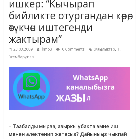
ишкер: “Кычырап
жана
бийликте отургандан көрө,
адабияты
өтүкчөн иштегенди
жактырам”
,
23.03.2009
kmb3
0 Comments
Жаңылыктар
Т.
Эгембердиев
–
Таабалды мырза, азыркы убакта эмне иш
менен алектенип жатасыз? Дайыныңыз чыкпай