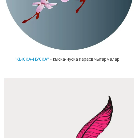
"КЫСКА-НУСКА"
- кыска-нуска карасөз чыгармалар