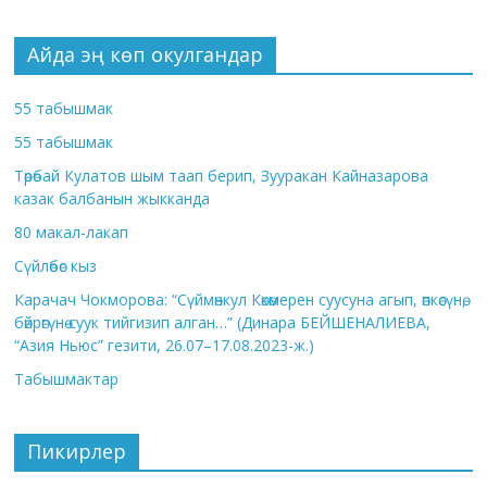
Айда эң көп окулгандар
55 табышмак
55 табышмак
Төрөбай Кулатов шым таап берип, Зууракан Кайназарова
казак балбанын жыкканда
80 макал-лакап
Сүйлөбөс кыз
Карачач Чокморова: “Сүймөнкул Көкөмерен суусуна агып, өпкөсүнө,
бөйрөгүнө суук тийгизип алган…” (Динара БЕЙШЕНАЛИЕВА,
“Азия Ньюс” гезити, 26.07–17.08.2023-ж.)
Табышмактар
Пикирлер