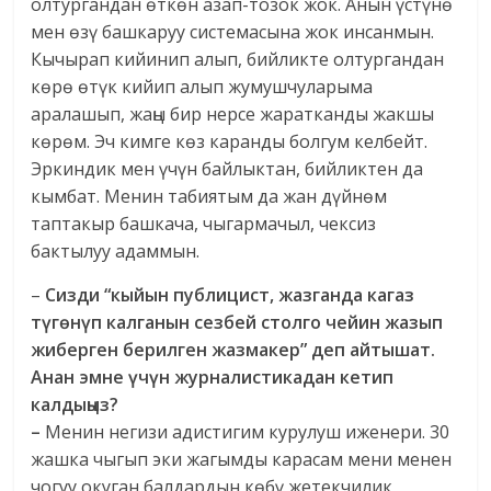
олтургандан өткөн азап-тозок жок. Анын үстүнө
мен өзү башкаруу системасына жок инсанмын.
Кычырап кийинип алып, бийликте олтургандан
көрө өтүк кийип алып жумушчуларыма
аралашып, жаңы бир нерсе жаратканды жакшы
көрөм. Эч кимге көз каранды болгум келбейт.
Эркиндик мен үчүн байлыктан, бийликтен да
кымбат. Менин табиятым да жан дүйнөм
таптакыр башкача, чыгармачыл, чексиз
бактылуу адаммын.
–
Сизди “кыйын публицист, жазганда кагаз
түгөнүп калганын сезбей столго чейин жазып
жиберген берилген жазмакер” деп айтышат.
Анан эмне үчүн журналистикадан кетип
калдыңыз?
–
Менин негизи адистигим курулуш иженери. 30
жашка чыгып эки жагымды карасам мени менен
чогуу окуган балдардын көбү жетекчилик