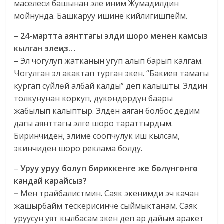
маселеси башынан эле иним Жумадилдин
мойнунда. Башкаруу ишине кийлигишпейм.
–
24-мартта аянттагы элди шоро менен камсыз
кылган элеңиз…
–
Эл чогулуп жатканын угуп алып барып калгам.
Чогулган эл акактап турган экен. “Бакиев тамагы
кургап сүйлөй албай калды” деп калышты. Элдин
толкунунан коркуп, дүкөндөрдүн баары
жабылып калыптыр. Элден аяган болбос дедим
дагы аянттагы элге шоро тараттырдым.
Биринчиден, элиме соопчулук иш кылсам,
экинчиден шоро реклама болду.
–
Уруу уруу болуп бириккенге же бөлүнгөнгө
кандай карайсыз?
–
Мен трайбалистмин. Саяк экенимди эч качан
жашырбайм тескерисинче сыймыктанам. Саяк
уруусун уят кылбасам экен деп ар дайым аракет