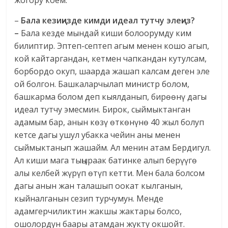
жогору коем.
–
Бала кезиңизде кимди идеал тутчу элеңиз?
–
Бала кезде мындай киши болоорумду ким
билиптир. Эптеп-септеп агым менен кошо агып,
кой кайтаргандан, кетмен чапкандан кутулсам,
борбордо окуп, шаарда жашап калсам деген эле
ой болгон. Башкаларчылап министр болом,
башкарма болом деп кыялданып, бирөөнү дагы
идеал тутчу эмесмин. Бирок, сыймыктанган
адамым бар, анын көзү өткөнүнө 40 жыл болуп
кетсе дагы ушул убакка чейин аны менен
сыймыктанып жашайм. Ал менин атам Бердигул.
Ал киши мага тыңыраак батинке алып берүүгө
алы келбей жүрүп өтүп кетти. Мен бала болсом
дагы анын жан талашып оокат кылганын,
кыйналганын сезип турчумун. Менде
адамгерчиликтин жакшы жактары болсо,
ошолордун баары атамдан жукту окшойт.