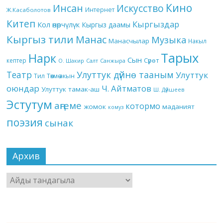
Кино
Инсан
Искусство
Интернет
Ж.Касаболотов
Китеп
Кыргыздар
Кол өнөрчүлүк
Кыргыз даамы
Кыргыз тили
Манас
Музыка
Манасчылар
Накыл
Тарых
Нарк
Сын
кептер
Сүрөт
О. Шакир
Салт
Санжыра
Театр
Улуттук дүйнө тааным
Улуттук
Төкмө акын
Тил
оюндар
Ч. Айтматов
Улуттук тамак-аш
Ш. Дүйшеев
Эстутум
аңгеме
котормо
жомок
маданият
комуз
поэзия
сынак
Архив
Архив