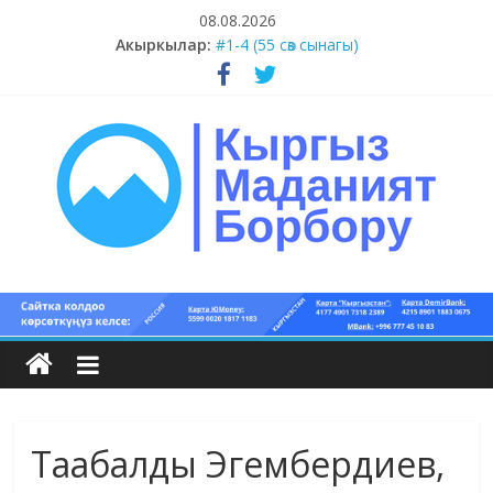
Skip
08.08.2026
to
Акыркылар:
#1-4 (55 сөз сынагы)
content
#13-14 (55 сөз сынагы)
#11-12 (55 сөз сынагы)
#9-10 (55 сөз сынагы)
#5-8 (55 сөз сынагы)
Кыргыз
маданият
борбору
Таабалды Эгембердиев,
Кыргыз
маданияты