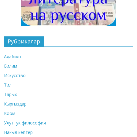
Рубрикалар
Адабият
Билим
Искусство
Тил
Тарых
Кыргыздар
Коом
Улуттук философия
Накыл кептер