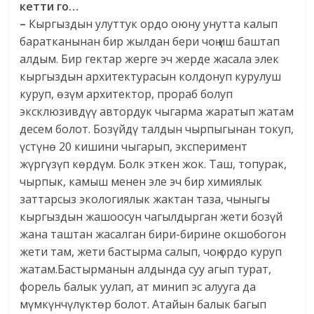
кетти го…
–
Кыргыздын улуттук ордо оюну унутта калып
баратканынан бир жылдан бери чоң иш баштап
алдым. Бир гектар жерге эч жерде жасала элек
кыргыздын архитектурасын колдонуп курулуш
куруп, өзүм архитектор, прораб болуп
эксклюзивдүү автордук чыгарма жаратып жатам
десем болот. Бозүйдү талдын чырпыгынан токуп,
үстүнө 20 кишини чыгарып, эксперимент
жүргүзүп көрдүм. Болк эткен жок. Таш, топурак,
чырпык, камыш менен эле эч бир химиялык
заттарсыз экологиялык жактан таза, чыныгы
кыргыздын жашоосун чагылдырган жети бозүй
жана таштан жасалган бири-бирине окшобогон
жети там, жети бастырма салып, чоң ордо куруп
жатам.Бастырманын алдында суу агып турат,
форель балык уулап, ат минип эс алууга да
мүмкүнчүлүктөр болот. Атайын балык багып