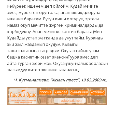
көбүрөөк ишенем деп ойлойм. Кудай мечите
эмес, жүрөктөн орун алса, анан ишиң оңолоруна
ишенип баратам. Бүгүн киши өлтүрүп, эртеси
намаз окуп мечитте жүргөн криминалдарды да
көрбөдүкпү. Анан мечитке кантип барасың. Мен
Кудайды уктап жатканда да унутпайм. Куранды
эки жыл жазданып окудум. Кызыгы
тажатпаганына таңгалдым. Окуган сайын улам
башка касиетин сезет экенсиң. Туура эмес деп
айта турган жери жок. Окусаң ушунчалык эс аласың
жагымдуу китеп экенине ынанасың.
Ч. Кутманалиева
,
“Асман пресс”, 19.03.2009-ж.