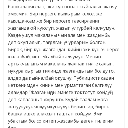
башкаларчылап, эки күн оонап кыйналып жазчу
эмесмин. Бир нерсеге кыжырым келсе, же
кыялдансам же бир нерсеге таасирленип
жазганда ой куюлуп, жазып үлгүрбөй калчумун.
Кээде ушул макаланы чын эле мен жаздымбы
деп окуп алып, таңгалган учурларым болгон.
Бирок, бир күн жазгандан кийин эки күн эч нерсе
кылалбай, иштей албай калчумун. Менин
артыкчылыгым макаланы жалпак тилге салып,
нукура кыргыз тилинде жазгандыгым болду го,
элдер да кыйналбай окушчу. Публицистикадан
кеткенимден кийин мен урматтаган белгилүү
адамдар “Жазганыңды эмнеге токтотуп койдуң”
деп капаланып жүрүштү. Кудай таалам мага
жазуучулук чоң мүмкүнчүлүк бериптир, бирок
башка ишке алаксып таштап койдум. Эми
убактым болсо китеп жазсамбы деген тилегим