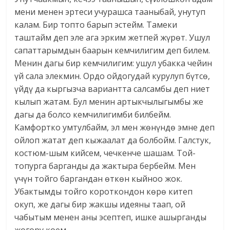
мени менен эртеси учурашса тааныбай, унутуп
калам. Бир топто барып эстейм. Тамеки
таштайм деп эле ага эрким жетпей жүрөт. Ушул
сапаттарымдын баарын кемчилигим деп билем.
Менин дагы бир кемчилигим: ушул убакка чейин
үй сала элекмин. Ордо ойдогудай курулуп бүтсө,
үйдү да кыргызча вариантта салсамбы деп ниет
кылып жатам. Бул менин артыкчылыгымбы же
дагы да болсо кемчилигимби билбейм.
Камфортко умтулбайм, эл мен жөнүндө эмне деп
ойлоп жатат деп кыжаалат да болбойм. Галстук,
костюм-шым кийсем, чечкенче шашам. Той-
топурга барганды да жактыра бербейм. Мен
үчүн тойго баргандан өткөн кыйноо жок.
Убактымды тойго короткондон көрө китеп
окуп, же дагы бир жакшы идеяны таап, ой
чабытым менен аны эсептеп, ишке ашырганды