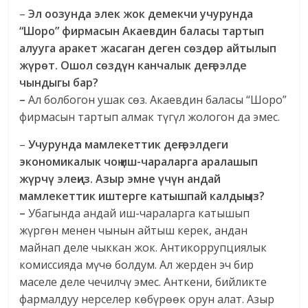
–
Эл оозунда элек жок демекчи учурунда
“Шоро” фирмасын Акаевдин баласы тартып
алууга аракет жасаган деген сөздөр айтылып
жүрөт.
Ошол сөздүн канчалык деңгээлде
чындыгы бар?
–
Ал болбогон ушак сөз. Акаевдин баласы “Шоро”
фирмасын тартып алмак түгүл жологон да эмес.
–
Учурунда мамлекеттик деңгээлдеги
экономикалык чоң иш-чараларга аралашып
жүрчү элеңиз.
Азыр эмне үчүн андай
мамлекеттик иштерге катышпай калдыңыз?
–
Убагында андай иш-чараларга катышып
жүргөн менен чынын айтыш керек, андан
майнап деле чыккан жок. Антикоррупциялык
комиссияда мүчө болдум. Ал жерден эч бир
маселе деле чечилчү эмес. Анткени, бийликте
фармалдуу нерселер көбүрөөк орун алат. Азыр