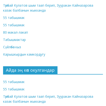
Төрөбай Кулатов шым таап берип, Зууракан Кайназарова
казак балбанын жыкканда
55 табышмак
55 табышмак
80 макал-лакап
Табышмактар
Сүйлөбөс кыз
Карышкырдын камкордугу
Айда эң көп окулгандар
55 табышмак
55 табышмак
Төрөбай Кулатов шым таап берип, Зууракан Кайназарова
казак балбанын жыкканда