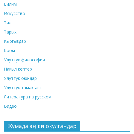
Билим
Искусство
Тил
Тарых
Кыргыздар
Коом
Улуттук философия
Накыл кептер
Улуттук оюндар
Улуттук тамак-аш
Литература на русском
Видео
Жумада эң көп окулгандар