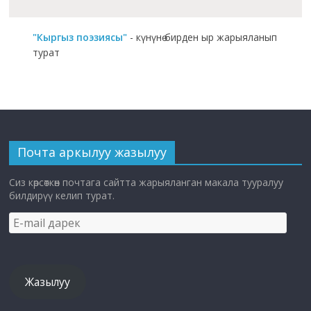
"Кыргыз поэзиясы"
- күнүнө бирден ыр жарыяланып
турат
Почта аркылуу жазылуу
Сиз көрсөткөн почтага сайтта жарыяланган макала тууралуу
билдирүү келип турат.
E-
mail
дарек
Жазылуу