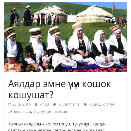
маданияты
жана
адабияты
Аялдар эмне үчүн кошок
кошушат?
,
23.02.2016
kmb3
0 Comments
кошок
Улуттук
,
дүйнө тааным
Улуттук философия
Кыргыз аялдары – коломтонун, тукумдун, каада-
салттын, көркөм дөөлөттүн сактоочулары. Кыргыздар