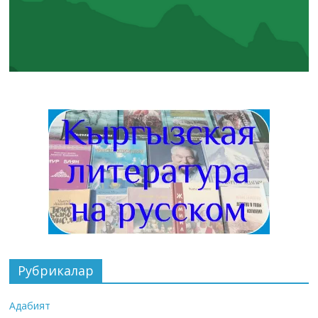
Рубрикалар
Адабият