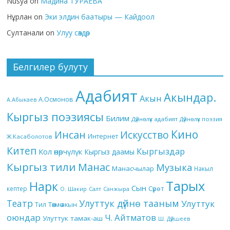
Nusya
on
Мадина ТУРАЕВА
Нұрлан
on
Эки элдин баатыры — Кайдоол
Султанали
on
Улуу сөздөр
Белгилер булуту
Адабият
Акындар.
Акын
А.Осмонов
А.Абыкаев
Кыргыз поэзиясы
Билим
Дүйнөлүк адабият
Дүйнөлүк поэзия
Кино
Инсан
Искусство
Интернет
Ж.Касаболотов
Китеп
Кыргыздар
Кол өнөрчүлүк
Кыргыз даамы
Кыргыз тили
Манас
Музыка
Манасчылар
Накыл
Тарых
Нарк
Сын
кептер
Сүрөт
О. Шакир
Салт
Санжыра
Театр
Улуттук дүйнө тааным
Улуттук
Төкмө акын
Тил
оюндар
Ч. Айтматов
Улуттук тамак-аш
Ш. Дүйшеев