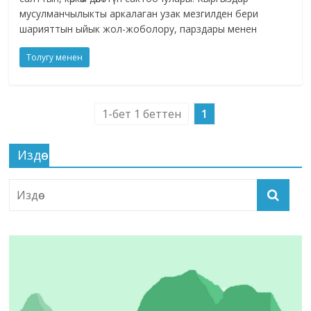
мусулманчылыкты аркалаган узак мезгилден бери
шарияттын ыйык жол-жоболору, парздары менен
Толугу менен
1-бет 1 беттен
1
Издөө