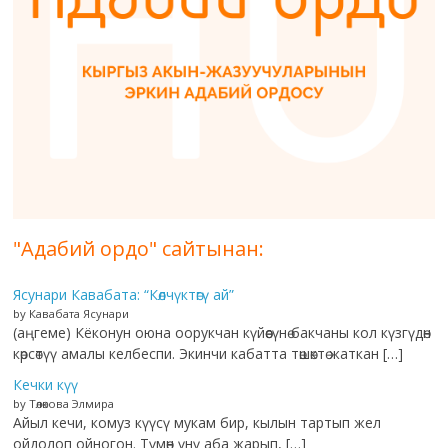
"Адабий ордо" сайтынан:
Ясунари Кавабата: “Көлчүктөгү ай”
by Кавабата Ясунари
(аңгеме) Кёконун оюна оорукчан күйөөсүнө бакчаны кол күзгүдөн
көрсөтүү амалы келбеспи. Экинчи кабатта төшөктө жаткан […]
Кечки күү
by Төлөкова Элмира
Айыл кечи, комуз күүсү мукам бир, кылын тартып жел
ойдолоп ойногон. Түмөн үнү аба жарып, […]