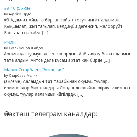
#9-10 (55 сөз)
by Адабий Ордо
#9 Адам-ит Айылга барган сайын тосуп чыгат алдыман.
Кыңшылап, жыттагылап, келдиңби дегенсип, жалооруйт.
Башынан сылайм, […]
Ичик
by Сулайманов Шабдан
Арымында турмуш деген сапардын, Азбы-көппү бакыт даамын
тата алдым. Антсе деле кусам артат кай бирде […]
Малик Отарбаев: “Эгология”
by Отарбаев Малик
(аңгеме) Ааламдын төрт тарабынан окумуштуулар,
илимпоздор бир жылдары Лондондо жыйын өткөрдү. Илимпоз
окумуштуулар ааламдык көйгөйлөрдү, […]
Өнөктөш телеграм каналдар: