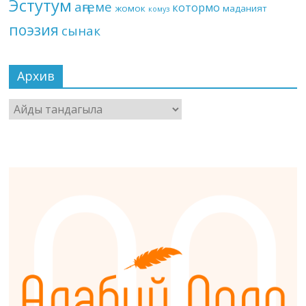
Эстутум
аңгеме
котормо
жомок
маданият
комуз
поэзия
сынак
Архив
Архив