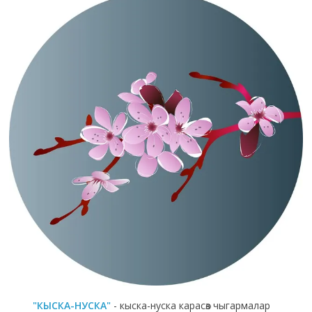
"КЫСКА-НУСКА"
- кыска-нуска карасөз чыгармалар