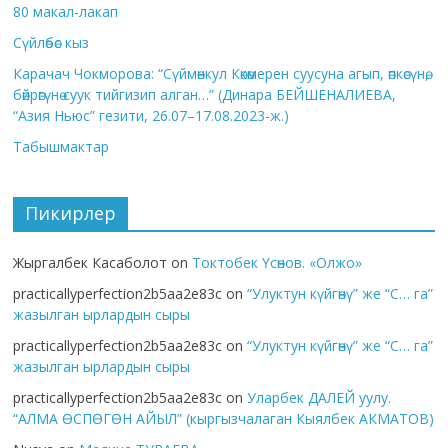
80 макал-лакап
Сүйлөбөс кыз
Карачач Чокморова: “Сүймөнкул Көкөмерен суусуна агып, өпкөсүнө,
бөйрөгүнө суук тийгизип алган…” (Динара БЕЙШЕНАЛИЕВА,
“Азия Ньюс” гезити, 26.07–17.08.2023-ж.)
Табышмактар
Пикирлер
Жыргалбек Касаболот
on
Токтобек Үсөнов. «Олжо»
practicallyperfection2b5aa2e83c
on
“Улуктун күйгөнү” же “С… га”
жазылган ырлардын сыры
practicallyperfection2b5aa2e83c
on
“Улуктун күйгөнү” же “С… га”
жазылган ырлардын сыры
practicallyperfection2b5aa2e83c
on
Уларбек ДАЛЕЙ уулу.
“АЛМА ӨСПӨГӨН АЙЫЛ” (кыргызчалаган Кыялбек АКМАТОВ)