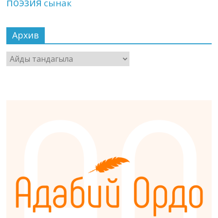
поэзия
сынак
Архив
Архив