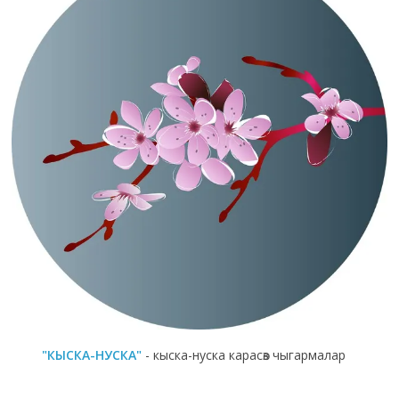
"КЫСКА-НУСКА"
- кыска-нуска карасөз чыгармалар