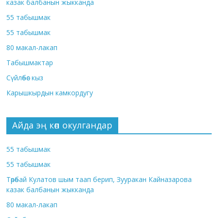
казак балбанын жыкканда
55 табышмак
55 табышмак
80 макал-лакап
Табышмактар
Сүйлөбөс кыз
Карышкырдын камкордугу
Айда эң көп окулгандар
55 табышмак
55 табышмак
Төрөбай Кулатов шым таап берип, Зууракан Кайназарова
казак балбанын жыкканда
80 макал-лакап