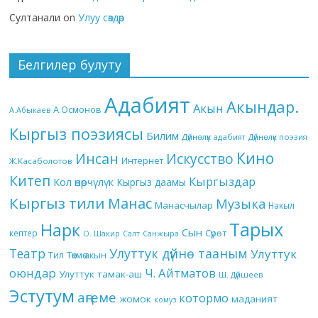
Султанали
on
Улуу сөздөр
Белгилер булуту
Адабият
Акындар.
Акын
А.Осмонов
А.Абыкаев
Кыргыз поэзиясы
Билим
Дүйнөлүк адабият
Дүйнөлүк поэзия
Кино
Инсан
Искусство
Интернет
Ж.Касаболотов
Китеп
Кыргыздар
Кол өнөрчүлүк
Кыргыз даамы
Кыргыз тили
Манас
Музыка
Манасчылар
Накыл
Тарых
Нарк
Сын
кептер
Сүрөт
О. Шакир
Салт
Санжыра
Театр
Улуттук дүйнө тааным
Улуттук
Төкмө акын
Тил
оюндар
Ч. Айтматов
Улуттук тамак-аш
Ш. Дүйшеев
Эстутум
аңгеме
котормо
жомок
маданият
комуз