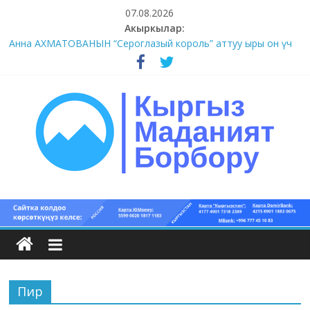
Skip
07.08.2026
to
Акыркылар:
#1-4 (55 сөз сынагы)
content
Анна АХМАТОВАНЫН “Сероглазый король” аттуу ыры он үч
акындын котормосунда
#11-12 (55 сөз сынагы)
#9-10 (55 сөз сынагы)
#5-8 (55 сөз сынагы)
Кыргыз
маданият
борбору
Пир
Кыргыз