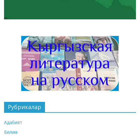
Рубрикалар
Адабият
Билим