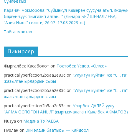
Сүйлөбөс кыз
Карачач Чокморова: “Сүймөнкул Көкөмерен суусуна агып, өпкөсүнө,
бөйрөгүнө суук тийгизип алган…” (Динара БЕЙШЕНАЛИЕВА,
“Азия Ньюс” гезити, 26.07–17.08.2023-ж.)
Табышмактар
Пикирлер
Жыргалбек Касаболот
on
Токтобек Үсөнов. «Олжо»
practicallyperfection2b5aa2e83c
on
“Улуктун күйгөнү” же “С… га”
жазылган ырлардын сыры
practicallyperfection2b5aa2e83c
on
“Улуктун күйгөнү” же “С… га”
жазылган ырлардын сыры
practicallyperfection2b5aa2e83c
on
Уларбек ДАЛЕЙ уулу.
“АЛМА ӨСПӨГӨН АЙЫЛ” (кыргызчалаган Кыялбек АКМАТОВ)
Nusya
on
Мадина ТУРАЕВА
Нұрлан
on
Эки элдин баатыры — Кайдоол