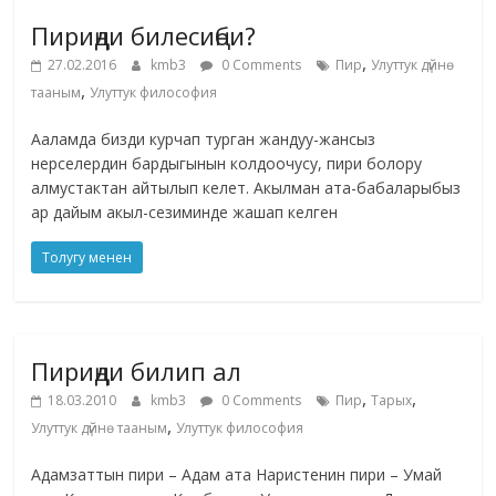
Пириңди билесиңби?
,
27.02.2016
kmb3
0 Comments
Пир
Улуттук дүйнө
,
тааным
Улуттук философия
Ааламда бизди курчап турган жандуу-жансыз
нерселердин бардыгынын колдоочусу, пири болору
алмустактан айтылып келет. Акылман ата-бабаларыбыз
ар дайым акыл-сезиминде жашап келген
Толугу менен
Пириңди билип ал
,
,
18.03.2010
kmb3
0 Comments
Пир
Тарых
,
Улуттук дүйнө тааным
Улуттук философия
Адамзаттын пири – Адам ата Наристенин пири – Умай