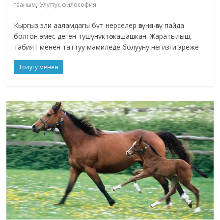
,
тааным
Улуттук философия
Кыргыз эли ааламдагы бүт нерселер өзүнөн-өзү пайда
болгон эмес деген түшүнүктө жашашкан. Жаратылыш,
табият менен таттуу мамиледе болууну негизги эреже
Толугу менен