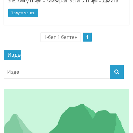
эне. Күүнүн пири – Камбаркан Устанын пири – Дөөтү ата
Толугу менен
1-бет 1 беттен
1
Издөө