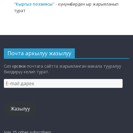
"Кыргыз поэзиясы"
- күнүнө бирден ыр жарыяланып
турат
Почта аркылуу жазылуу
Сиз көрсөткөн почтага сайтта жарыяланган макала тууралуу
билдирүү келип турат.
E-
mail
дарек
Жазылуу
Join 25 other subscribers