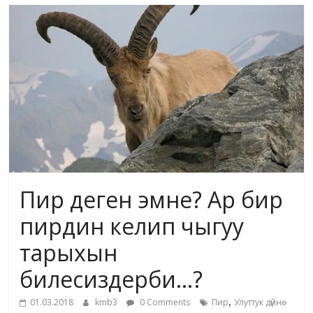
маданияты
жана
адабияты
Пир деген эмне? Ар бир
пирдин келип чыгуу
тарыхын
билесиздерби…?
,
01.03.2018
kmb3
0 Comments
Пир
Улуттук дүйнө