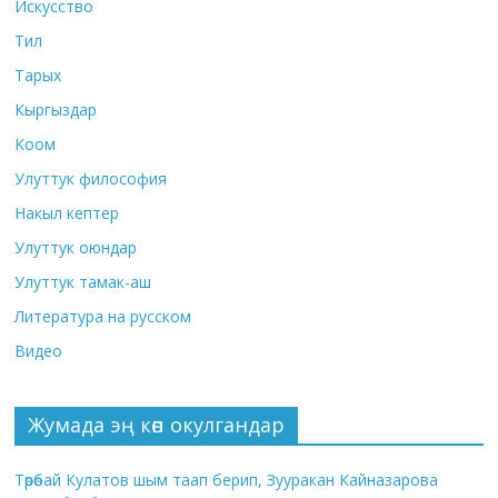
Искусство
Тил
Тарых
Кыргыздар
Коом
Улуттук философия
Накыл кептер
Улуттук оюндар
Улуттук тамак-аш
Литература на русском
Видео
Жумада эң көп окулгандар
Төрөбай Кулатов шым таап берип, Зууракан Кайназарова