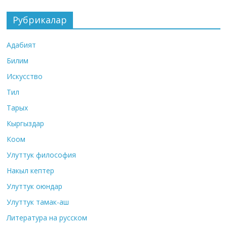
Рубрикалар
Адабият
Билим
Искусство
Тил
Тарых
Кыргыздар
Коом
Улуттук философия
Накыл кептер
Улуттук оюндар
Улуттук тамак-аш
Литература на русском