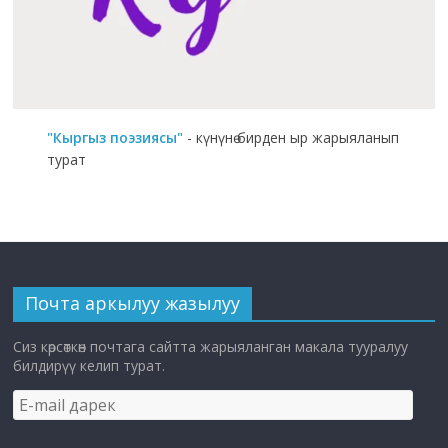
"Кыргыз поэзиясы"
- күнүнө бирден ыр жарыяланып
турат
Почта аркылуу жазылуу
Сиз көрсөткөн почтага сайтта жарыяланган макала тууралуу
билдирүү келип турат.
E-
mail
дарек