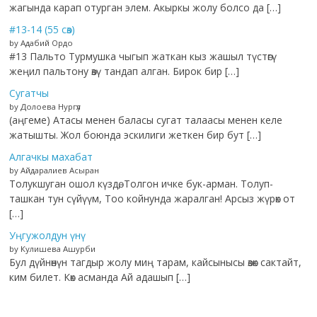
жагында карап отурган элем. Акыркы жолу болсо да […]
#13-14 (55 сөз)
by Адабий Ордо
#13 Пальто Турмушка чыгып жаткан кыз жашыл түстөгү
жеңил пальтону өзү тандап алган. Бирок бир […]
Сугатчы
by Долоева Нургүл
(аңгеме) Атасы менен баласы сугат талаасы менен келе
жатышты. Жол боюнда эскилиги жеткен бир бут […]
Алгачкы махабат
by Айдаралиев Асыран
Толукшуган ошол күздө, Толгон ичке бук-арман. Толуп-
ташкан тун сүйүүм, Тоо койнунда жаралган! Арсыз жүрөк от
[…]
Уңгужолдун үнү
by Кулишева Ашурби
Бул дүйнөнүн тагдыр жолу миң тарам, кайсынысы өзөк сактайт,
ким билет. Көк асманда Ай адашып […]