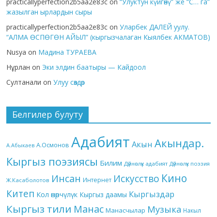
practicallyperfection2b5aa2e83c
on
“Улуктун күйгөнү” же “С… га”
жазылган ырлардын сыры
practicallyperfection2b5aa2e83c
on
Уларбек ДАЛЕЙ уулу.
“АЛМА ӨСПӨГӨН АЙЫЛ” (кыргызчалаган Кыялбек АКМАТОВ)
Nusya
on
Мадина ТУРАЕВА
Нұрлан
on
Эки элдин баатыры — Кайдоол
Султанали
on
Улуу сөздөр
Белгилер булуту
Адабият
Акындар.
Акын
А.Осмонов
А.Абыкаев
Кыргыз поэзиясы
Билим
Дүйнөлүк адабият
Дүйнөлүк поэзия
Кино
Инсан
Искусство
Интернет
Ж.Касаболотов
Китеп
Кыргыздар
Кол өнөрчүлүк
Кыргыз даамы
Кыргыз тили
Манас
Музыка
Манасчылар
Накыл