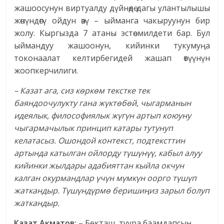
жашоосунун виртуалду дүйнөдө дагы улантылышы
жөнүндөгү ойдун өзү – ыйманга чакыруунун бир
жолу. Кыргызда 7 атаны эстөө милдети бар. Бул
ыймандуу жашоонун, кийинки тукумуңа
токонаалат келтирбегидей жашап өтүүнүн
жоопкерчилиги.
– Казат ага, сиз көркөм текстке тек
баяндоочулукту гана жүктөбөй, чыгарманын
идеялык, философиялык жүгүн артып коюуну
чыгармачылык принцип катары тутунуп
келатасыз. Ошондой контекст, подтексттин
артында катылган ойлорду түшүнүү, кабыл алуу
кийинки жылдары адабияттан кыйла окчун
калган окурмандлар үчүн мүмкүн оорго түшүп
жаткандыр. Түшүндүрмө беришиңиз зарыл болуп
жаткандыр.
Казат Акматов:
– Бекташ, тyура баамдапсың.