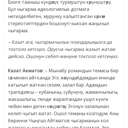
Бизге тааныш күндөлүк турмуштун көрүнүштөрү.
Бул чыгарма идеологиялык догмага
негизделбеген, мурунку калыптанган көркөм
стереотиптерден бошонуп чыккан жаңычыл
чыгарма.
– Казат ага, чыгармачылык пландарыңызга да
токтоло кетсңиз. Орусча чыгарма жазып жатам
дейсиз. Ошонун себеп-жөнүнө токтоло кетсеңиз.
Казат Акматов:
– Мынабу романдын темасы бир
сөз менен айтканда Эго жөнүндө. Адамдын ичинде
катылып жаткан сезим, залал бар. Адамдын
трагедиясы – кубанычы, сүйүнүчү, жаманчылыгы,
жакшылыгы, пенде жаралгандан ушул күнгө
чейин мен деген көкүрөктөгү Эгонун залалынан
келип чыгып жатат. Ошол теманы козгодум. Аны
биринчи Чыңгыз Айтматов чыгарманын кол
жазмасын окугандан кийин эле баамдап, Эго