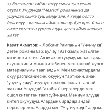
ээ болгондон кийин катуу сынга туш келип
отурат. Учурунда “Мезгил” романыңыз да
ушундай сынга туш келди эле. А кезде болсо
белгилүү – идеялык айып коюлчу. Бул ирет болсо
сизге китептен уурдап алды, деген айып коюлуп
жатат.
Казат Акматов: –
Лобсанг Рампанын “Үчүнчү көз”
деген романы бар. Бул өзү 1931-жылы жазылган
кичине китепче. Ал өзү ак сөөк тукуму, монастырда
окуган киши. Анын китебинен мен таппай жүргөн
материалымы таап алдым. Мен монастырдагы
окуу расписаниесин, окуунун тартибин, анан
“үчүнчү көздү” ачуунун технологиясын таппай
жаткам. Ушундай “атайын” нерселерди мен
ошол китептен таап сүйүндүм. Мен өзүм элүүдөй
китеп окумудум. Алардын бирөөндө да андай
нерселер жок. Аларды мен “Үчүнчү көздөн” алдым.