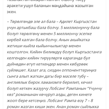
аракети ушул баланын маңдайына жазылган
экен.
– Төрөлгөндө эле ал бала – Адилет Кыргызстан
үчүн артыкбаш бала болчу. 5 миллионунчу бала
болуп төрөлгөнү менен 5 миллиончу эсепке
кирбей калган бала болчу. Анын акыйкатка
жетиши кыйла кыйынчылыктар менен
коштолгон. Кийин билимдүү болуп Кыргызстанга
келгенден кийин тирүүлөргө караганда бул
дүйнөдөн өтүп кеткендер менен көбүрөөк
сүйлөшөт. Казат ага, сиздин оппоненттериңиз
сынга алып жаткан дагы бир маселе түбү –
англиялык бирок ламаизмге берилип, кечил
болуп кеткен жазуучу Лобсанг Рампанын “Үчүнчү
көз” романынан көчүрүп алды, деген кинеге
жооп бере кетсеңиз. Лобсанг Рампа өзү 7 – 8
роман жазган киши экен. Анан роман сыйлыкка