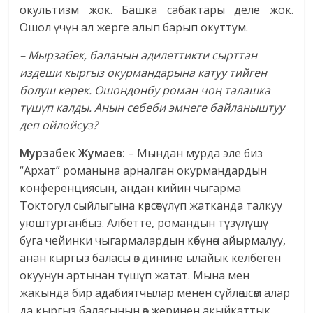
окультизм жок. Башка сабактары деле жок.
Ошол үчүн ал жерге алып барып окуттум.
– Мырзабек, баланын адилеттикти сырттан
издеши кыргыз окурмандарына катуу тийген
болуш керек. Ошондонбу роман чоң талашка
түшүп калды. Анын себеби эмнеге байланыштуу
деп ойлойсуз?
Мурзабек Жумаев:
– Мындан мурда эле биз
“Архат” романына арналган окурмандардын
конференциясын, андан кийин чыгарма
Токтогул сыйлыгына көрсөтүлүп жатканда талкуу
уюштурганбыз. Албетте, романдын түзүлүшү
буга чейинки чыгармалардын көбүнөн айырмалуу,
анан кыргыз баласы өз динине ылайык келбеген
окуунун артынан түшүп жатат. Мына мен
жакында бир адабиятчылар менен сүйлөшсөм алар
да кыргыз баласынын өз жеринен акыйкаттык