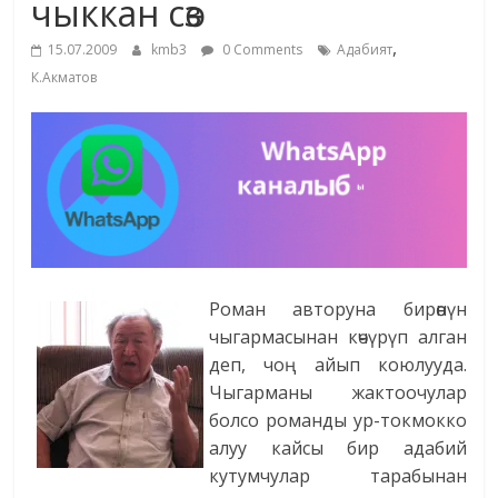
чыккан сөз
жана
,
адабияты
15.07.2009
kmb3
0 Comments
Адабият
К.Акматов
Роман авторуна бирөөнүн
чыгармасынан көчүрүп алган
деп, чоң айып коюлууда.
Чыгарманы жактоочулар
болсо романды ур-токмокко
алуу кайсы бир адабий
кутумчулар тарабынан