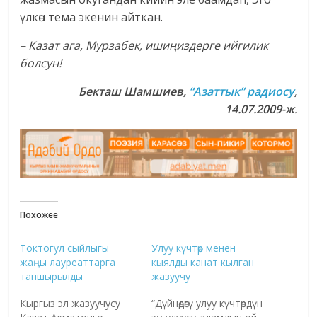
үлкөн тема экенин айткан.
– Казат ага, Мурзабек, ишиңиздерге ийгилик
болсун!
Бекташ Шамшиев,
“Азаттык” радиосу
,
14.07.2009-ж.
Похожее
Токтогул сыйлыгы
Улуу күчтөр менен
жаңы лауреаттарга
кыялды канат кылган
тапшырылды
жазуучу
Кыргыз эл жазуучусу
“Дүйнөдөгү улуу күчтөрдүн