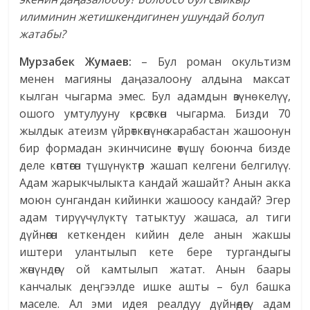
илиминин жетишкендигинен ушундай болуп
жатабы?
Мурзабек Жумаев:
– Бул роман окультизм
менeн магияны даңазалоону алдына максат
кылган чыгарма эмес. Бул адамдын өзүнө келүү,
ошого умтулууну көрсөткөн чыгарма. Бизди 70
жылдык атеизм үйрөткөнүнө карабастан жашоонун
бир формадан экинчисине өтүшү боюнча бизде
деле көптөгөн түшүнүктөр жашап келгени белгилүү.
Адам жарыкчылыкта кандай жашайт? Анын акка
моюн сунгандан кийинки жашоосу кандай? Эгер
адам тирүүчүлүктү татыктуу жашаса, ал тиги
дүйнөгөн кеткенден кийин деле анын жакшы
иштери улантылып кете бере тургандыгы
жөнүндөгү ой камтылып жатат. Анын баары
канчалык деңгээлде ишке ашты – бул башка
маселе. Ал эми идея реалдуу дүйнөдөгү адам