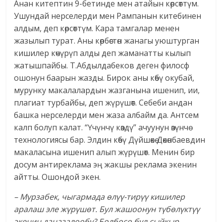
Анан китептин 9-бетинде мен атайын көрсөттүм.
Ушундай нерселерди мен Рампанын китебинен
алдым, деп көрсөттүм. Кара тамгалар менен
жазылып турат. Аны көрбөстөн жанагы уюштурган
кишилер көчүрүп алды деп жаманатты кылып
жатышпайбы. Т.Абдылдабеков деген филосф
ошонун баарын жазды. Бирок аны көбү окубай,
мурунку макалалардын жазганына ишенип, ии,
плагиат турбайбы, деп жүрүшөт. Себеби андан
башка нерселерди мен жаза албайм да. Антсем
калп болуп калат. “Үчүнчү көздү” ачуунун өзүнчө
технологиясы бар. Элдин көбү Дүйшөкө Дөкөнбаевдин
макаласына ишенип алып жүрүшөт. Менин бир
досум антиреклама эң жакшы реклама экенин
айтты. Ошондой экен.
– Мурзабек, чыгармада өлүү-тирүү кишилер
аралаш эле жүрүшөт. Бул жашоонун түбөлүктүү
экенин даңазалообу? Болбосо бул сыйкыр