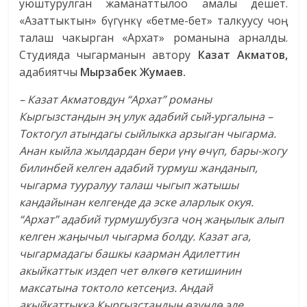
уюштурулган жаманаттылоо амалы дешет.
«Азаттыктын» бүгүнкү «бетме-бет» талкуусу чоң
талаш чакырган «Архат» романына арналды.
Студияда чыгарманын автору
Казат Акматов,
адабиятчы
Мырзабек Жумаев.
– Казат Акматовдун “Архат” романы
Кыргызстандын эң улук адабий сый-ургалына –
Токтогул атындагы сыйлыкка арзыган чыгарма.
Анан кыйла жылдардан бери үнү өчүп, бары-жогу
билинбей келген адабий турмуш жанданып,
чыгарма тууралуу талаш чыгып жатышы
кандайынан келгенде да эске аларлык окуя.
“Архат” адабий турмушубузга чоң жаңылык алып
келген жаңычыл чыгарма болду. Казат ага,
чыгармадагы башкы каарман Адилеттин
акыйкаттык издеп чет өлкөгө кетишинин
максатына токтоло кетсеңиз. Андай
акыйкаттыкка Кыргызстандын өзүндө эле