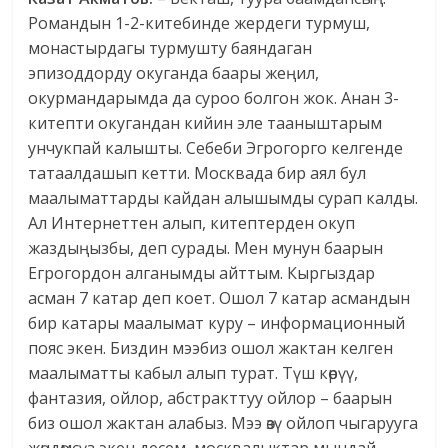
Романдын 1-2-китебинде жердеги турмуш,
монастырдагы турмушту баяндаган
эпизоддорду окуганда баары жеңил,
окурмандарымда да суроо болгон жок. Анан 3-
китепти окугандан кийин эле тааныштарым
унчукпай калышты. Себеби Эгрогорго келгенде
татаалдашып кетти. Москвада бир аял бул
маалыматтарды кайдан алышымды сурап калды.
Ал Интернеттен алып, китептерден окуп
жаздыңызбы, деп сурады. Мен мунун баарын
Егрогордон алганымды айттым. Кыргыздар
асман 7 катар деп коет. Ошол 7 катар асмандын
бир катары маалымат куру – информационный
пояс экен. Биздин мээбиз ошол жактан келген
маалыматты кабыл алып турат. Түш көрүү,
фантазия, ойлор, абстракттуу ойлор – баарын
биз ошол жактан алабыз. Мээ өзү ойлоп чыгарууга