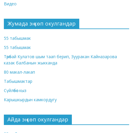
Видео
Жумада эң көп окулгандар
55 табышмак
55 табышмак
Төрөбай Кулатов шым таап берип, Зууракан Кайназарова
казак балбанын жыкканда
80 макал-лакап
Табышмактар
Сүйлөбөс кыз
Карышкырдын камкордугу
Айда эң көп окулгандар