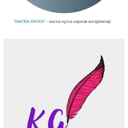
"КЫСКА-НУСКА"
- кыска-нуска карасөз чыгармалар