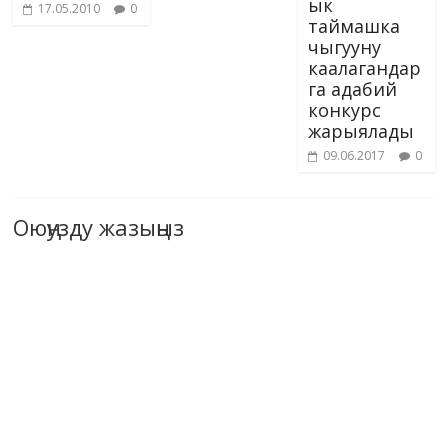
ык
17.05.2010
0
таймашка
чыгууну
каалагандар
га адабий
конкурс
жарыялады
09.06.2017
0
Оюңузду жазыңыз