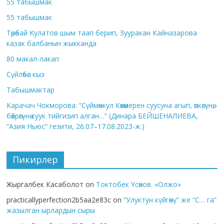
55 табышмак
55 табышмак
Төрөбай Кулатов шым таап берип, Зууракан Кайназарова
казак балбанын жыкканда
80 макал-лакап
Сүйлөбөс кыз
Табышмактар
Карачач Чокморова: “Сүймөнкул Көкөмерен суусуна агып, өпкөсүнө,
бөйрөгүнө суук тийгизип алган…” (Динара БЕЙШЕНАЛИЕВА,
“Азия Ньюс” гезити, 26.07–17.08.2023-ж.)
Пикирлер
Жыргалбек Касаболот
on
Токтобек Үсөнов. «Олжо»
practicallyperfection2b5aa2e83c
on
“Улуктун күйгөнү” же “С… га”
жазылган ырлардын сыры