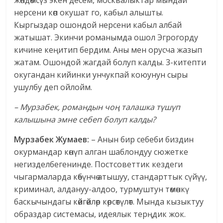
жөндөмсүз экен десем, москвалыктар мындай
нерсени көп окушат го, кабыл алышты.
Кыргыздар ошондой нерсени кабыл албай
жатышат. Экинчи романымда ошол Эгрогорду
кичине кеңитип бердим. Аны мен орусча жазып
жатам. Ошондой жагдай болуп калды. 3-китепти
окугандан кийинки унчукпай коюунун сыры
ушулбу деп ойлойм.
– Мурзабек, романдын чоң талашка түшүп
калышына эмне себеп болуп калды?
Мурзабек Жумаев:
– Анын бир себеби биздин
окурмандар көнүп алган шаблондуу сюжетке
негизделбегенинде. Постсоветтик кездеги
чыгармаларда көбүнчө атышуу, стандарттык сүйүү,
криминал, алдануу-алдоо, турмуштун төмөнкү
баскычындагы көйгөйлөр көрсөтүлөт. Мында кызыктуу
образдар системасы, идеялык терңдик жок.