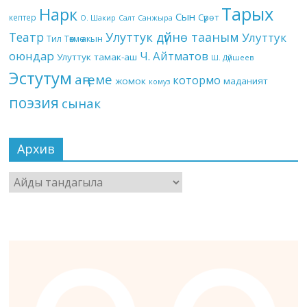
Тарых
Нарк
Сын
кептер
Сүрөт
О. Шакир
Салт
Санжыра
Театр
Улуттук дүйнө тааным
Улуттук
Төкмө акын
Тил
оюндар
Ч. Айтматов
Улуттук тамак-аш
Ш. Дүйшеев
Эстутум
аңгеме
котормо
жомок
маданият
комуз
поэзия
сынак
Архив
Архив