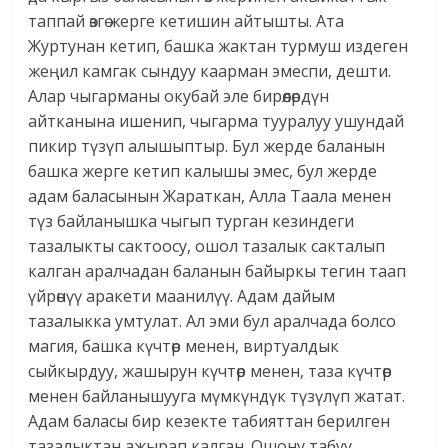
таппай өзгө жерге кетишин айтышты. Ата
Журтунан кетип, башка жактан турмуш издеген
жеңил камгак сындуу каарман эмеспи, дешти.
Алар чыгарманы окубай эле бирөөлөрдүн
айтканына ишенип, чыгарма тууралуу ушундай
пикир түзүп алышыптыр. Бул жерде баланын
башка жерге кетип калышы эмес, бул жерде
адам баласынын Жараткан, Алла Таала менен
түз байланышка чыгып турган кезиндеги
тазалыкты сактоосу, ошол тазалык сакталып
калган аралчадан баланын байыркы тегин таап
үйрөнүү аракети маанилүү. Адам дайым
тазалыкка умтулат. Ал эми бул аралчада болсо
магия, башка күчтөр менен, виртуалдык
сыйкырдуу, жашырун күчтөр менен, таза күчтөр
менен байланышууга мүмкүндүк түзүлүп жатат.
Адам баласы бир кезекте табияттан берилген
тазалыктан ажырап калган. Ошону табуу