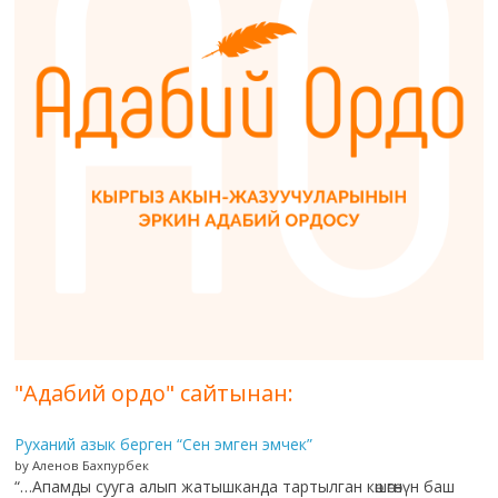
"Адабий ордо" сайтынан:
Руханий азык берген “Сен эмген эмчек”
by Аленов Бахпурбек
“…Апамды сууга алып жатышканда тартылган көшөгөнүн баш