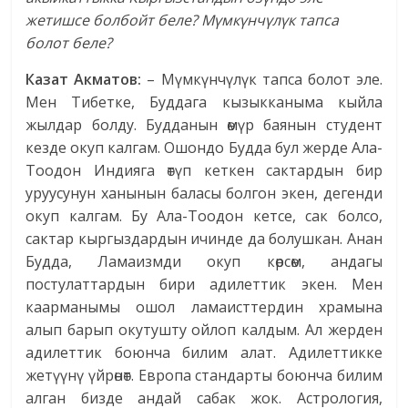
жетишсе болбойт беле? Мүмкүнчүлүк тапса
болот беле?
Казат Акматов:
– Мүмкүнчүлүк тапса болот эле.
Мен Тибетке, Буддага кызыкканыма кыйла
жылдар болду. Будданын өмүр баянын студент
кезде окуп калгам. Ошондо Будда бул жерде Ала-
Тоодон Индияга өтүп кеткен сактардын бир
уруусунун ханынын баласы болгон экен, дегенди
окуп калгам. Бу Ала-Тоодон кетсе, сак болсо,
сактар кыргыздардын ичинде да болушкан. Анан
Будда, Ламаизмди окуп көрсөм, андагы
постулаттардын бири адилеттик экен. Мен
каарманымы ошол ламаисттердин храмына
алып барып окутушту ойлоп калдым. Ал жерден
адилеттик боюнча билим алат. Адилеттикке
жетүүнү үйрөнөт. Европа стандарты боюнча билим
алган бизде андай сабак жок. Астрология,