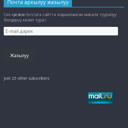
Почта аркылуу жазылуу
Сиз көрсөткөн почтага сайтта жарыяланган макала тууралуу
билдирүү келип турат.
E-
mail
дарек
Жазылуу
Join 25 other subscribers