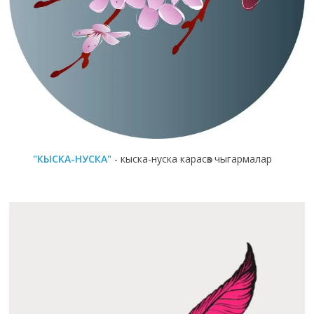
"КЫСКА-НУСКА"
- кыска-нуска карасөз чыгармалар