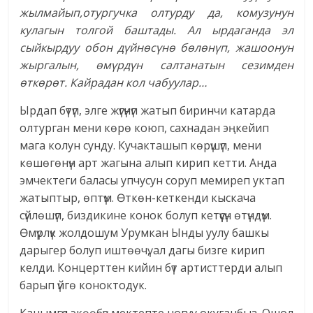
жылмайып,отургучка олтурду да, комузунун
кулагын толгой баштады. Ал ырдаганда эл
сыйкырдуу обон дүйнөсүнө бөлөнүп, жашоонун
жыргалын, өмүрдүн салтанатын сезимден
өткөрөт. Кайрадан кол чабуулар…
Ырдап бүтүп, элге жүгүнүп жатып биринчи катарда
олтурган мени көрө коюп, сахнадан эңкейип
мага колун сунду. Кучакташып көрүшүп, мени
көшөгөнүн арт жагына алып кирип кетти. Анда
эмчектеги баласы упчусун соруп мемиреп уктап
жатыптыр, өптүм. Өткөн-кеткенди кыскача
сүйлөшүп, биздикине конок болуп кетүүсүн өтүндүм.
Өмүрлүк жолдошум Урумкан Ынды уулу башкы
дарыгер болуп иштөөчү, ал дагы бизге кирип
келди. Концерттен кийин бүт артисттерди алып
барып үйгө коноктодук.