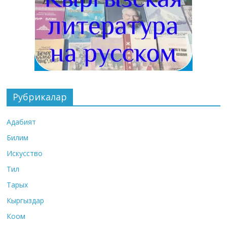
Рубрикалар
Адабият
Билим
Искусство
Тил
Тарых
Кыргыздар
Коом