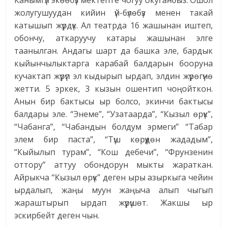
Канымгүл экөөбүз мектепте чогуу окуганбыз. Ошол
жолугушуудан кийин үй-бүлөбүз менен такай
катышып жүрдүк. Ал театрда 16 жашынан иштеп,
обончу, аткаруучу катары жашынан элге
таанылган. Андагы шарт да башка эле, бардык
кыйынчылыктарга карабай балдарын бооруна
кучактап жүрүп эл кыдырып ырдап, элдин жүрөгүнө
жетти. 5 эркек, 3 кызын ошентип чоңойткон.
Анын бир бактысы ыр болсо, экинчи бактысы
балдары эле. “Энеме”, “Узатаарда”, “Кызыл өрүк”,
“Чабанга”, “Чабандын болдум эрмеги” “Табар
элем бир паста”, “Түш көрүүдөн жададым”,
“Кыйылып турам”, “Кош дебечи”, “Фрунзенин
оттору” аттуу обондорун мыкты жараткан.
Айрыкча “Кызыл өрүк” деген ыры азыркыга чейин
ырдалып, жаңы муун жаңыча алып чыгып
жараштырып ырдап жүрүшөт. Жакшы ыр
эскирбейт деген чын.