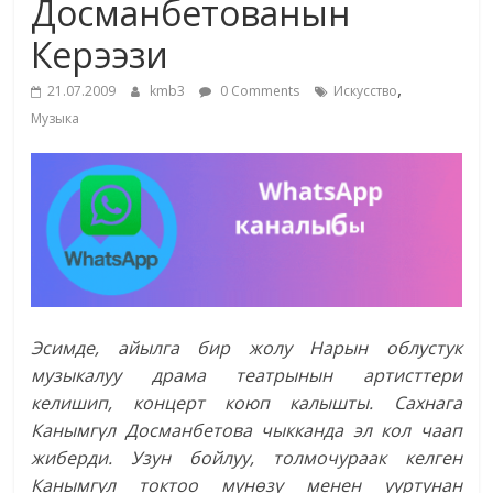
Досманбетованын
жана
Керээзи
адабияты
,
21.07.2009
kmb3
0 Comments
Искусство
Музыка
Эсимде, айылга бир жолу
Нарын облустук
музыкалуу драма театрынын артисттери
келишип, концерт коюп калышты. Сахнага
Канымгүл Досманбетова чыкканда эл кол чаап
жиберди. Узун бойлуу, толмочураак келген
Канымгүл токтоо мүнөзү менен ууртунан