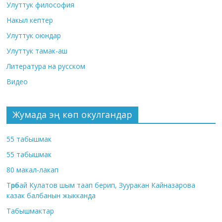
Улуттук философия
Накыл кептер
Улуттук оюндар
Улуттук тамак-аш
Литература на русском
Видео
Жумада эң көп окулгандар
55 табышмак
55 табышмак
80 макал-лакап
Төрөбай Кулатов шым таап берип, Зууракан Кайназарова
казак балбанын жыкканда
Табышмактар