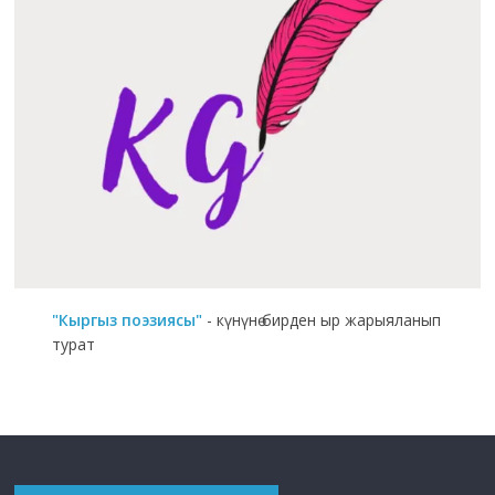
"Кыргыз поэзиясы"
- күнүнө бирден ыр жарыяланып
турат