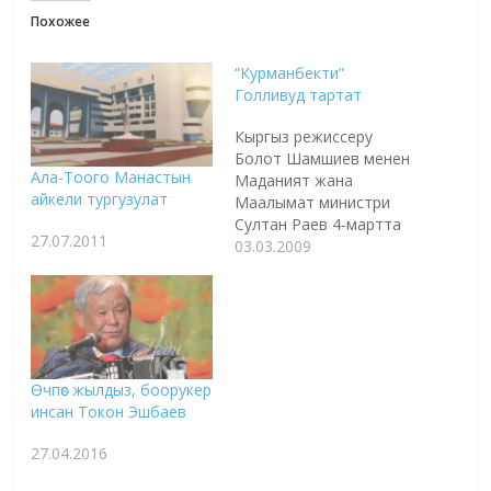
Похожее
“Курманбекти”
Голливуд тартат
Кыргыз режиссеру
Болот Шамшиев менен
Ала-Тоого Манастын
Маданият жана
айкели тургузулат
Маалымат министри
Султан Раев 4-мартта
27.07.2011
АКШга сапар алышат.
03.03.2009
Ал жактан "Курманбек"
эпосунун негизинде
Голливуд менен тасма
тартуу боюнча
сүйлөшүүлөр өтмөкчү. Эгер
иш оңунан чыкса,
Өчпөс жылдыз, боорукер
Орландо Блум, Киану
инсан Токон Эшбаев
Ривз же Бред Питт
сыяктуу голливуддук
27.04.2016
актерлор Кыргызстанга
келип калышы ыктамал.