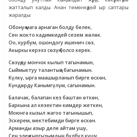
жатталып калды. Анан төмөнкүдөй ыр саптары
жаралды:
Обонуң мага арнаган болду белек,
Сен жокто кадимкидей сезем жөлөк.
Оо, курбум, ошондогу ишенич сөз,
Акыркы керээз сөзүң болсо керек.
Сөзүңдү мончок кылып тагынамын,
Сыймыктуу талантыңа багынамын.
Күлкү, ырга маашырланып бирге өскөн,
Күндөрдү Канымгүлүм, сагынамын.
Балачак, балапан кез баштан өткөн,
Баркына ал кезектин кимдер жеткен,
Моюнга кызыл жагоо тагынышып,
Эскерем, мектебимди бирге өскөн.
Арманды азыр деле айтам ушу,
Сен элең кыргызымдын булбул кушу.