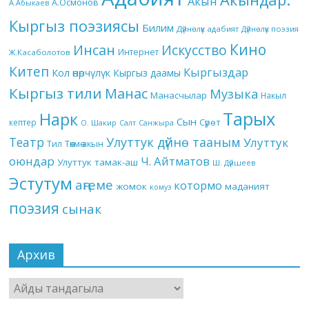
Акын
А.Осмонов
А.Абыкаев
Кыргыз поэзиясы
Билим
Дүйнөлүк адабият
Дүйнөлүк поэзия
Кино
Инсан
Искусство
Интернет
Ж.Касаболотов
Китеп
Кыргыздар
Кол өнөрчүлүк
Кыргыз даамы
Кыргыз тили
Манас
Музыка
Манасчылар
Накыл
Тарых
Нарк
Сын
кептер
Сүрөт
О. Шакир
Салт
Санжыра
Театр
Улуттук дүйнө тааным
Улуттук
Төкмө акын
Тил
оюндар
Ч. Айтматов
Улуттук тамак-аш
Ш. Дүйшеев
Эстутум
аңгеме
котормо
жомок
маданият
комуз
поэзия
сынак
Архив
Архив