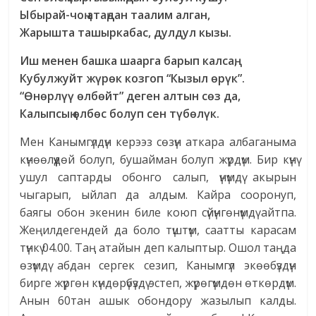
Ыбырай-чоң атаңдан таалим алган,
Жарышта ташыркабас, дулдул кызы.
Иш менен башка шаарга барып калсаң,
Кубулжуйт жүрөк козгоп “Кызыл өрүк”.
“Өнөрлүү өлбөйт” деген алтын
сөз да,
Калыпсың өлбөс болуп сен түбөлүк.
Мен Канымгүлдүн керээз сөзүн аткара албаганыма
күнөөлүүдөй болуп, бушайман болуп жүрдүм. Бир күнү
ушул саптарды обонго салып, үнүмдү акырын
чыгарып, ыйлап да алдым. Кайра сооронуп,
баягы обон экенин биле коюп сүйүнгөнүмдү айтпа.
Жеңилдегендей да боло түштүм, саатты карасам
түнкү 04.00. Таң атайын деп калыптыр. Ошол таңда
өзүмдү абдан сергек сезип, Канымгүл экөөбүздүн
бирге жүргөн күндөрүбүздү эстеп, жүрөгүмдөн өткөрдүм.
Анын 60тан ашык обондору жазылып калды.