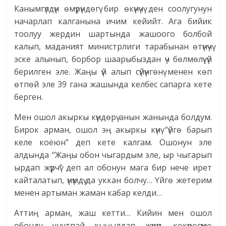
Канымгүлдүн өмүрүндөгү бир өкүнүчү ден соолугунун
начарлап калганына ичим кейийт. Ага бийик
тоолуу жердин шартында жашоого болбой
калып, маданият министрлиги тарабынан өтүнүчү
эске алынып, борбор шаарыбыздан үч бөлмөлүү үй
берилген эле. Жаңы үй алып сүйүнгөнү менен көп
өтпөй эле 39 гана жашында келбес сапарга кете
берген.
Мен ошол акыркы күндөрү анын жанында болдум.
Бирок арман, ошол эң акыркы күнү “үйгө барып
келе коёюн” деп кете калгам. Ошонун эле
алдында “Жаңы обон чыгардым эле, ыр чыгарып
ырдап жүрчү” деп ал обонун мага бир нече ирет
кайталатып, үнүмдү да уккан болчу… Үйгө жетерим
менен артыман жаман кабар келди…
Аттиң арман, жаш кетти… Кийин мен ошол
обонду унутпай кыңылдап жүрүп, көкүрөгүмө