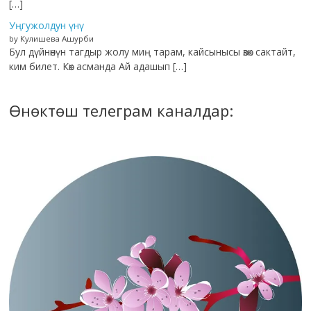
[…]
Уңгужолдун үнү
by Кулишева Ашурби
Бул дүйнөнүн тагдыр жолу миң тарам, кайсынысы өзөк сактайт,
ким билет. Көк асманда Ай адашып […]
Өнөктөш телеграм каналдар: