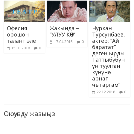
Офелия
Жакында –
Нуркан
орошон
“УЛУУ КӨЧ”
Турсунбаев,
талант эле
актёр: “Ай
17.04.2015
0
баратат”
15.03.2018
0
деген ырды
Таттыбүбүн
үн туулган
күнүнө
арнап
чыгаргам”
22.12.2016
0
Оюңузду жазыңыз