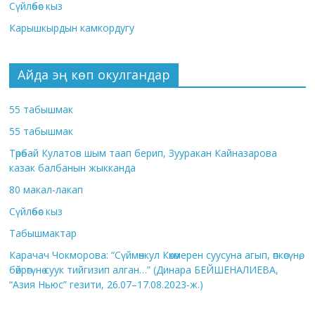
Сүйлөбөс кыз
Карышкырдын камкордугу
Айда эң көп окулгандар
55 табышмак
55 табышмак
Төрөбай Кулатов шым таап берип, Зууракан Кайназарова
казак балбанын жыкканда
80 макал-лакап
Сүйлөбөс кыз
Табышмактар
Карачач Чокморова: “Сүймөнкул Көкөмерен суусуна агып, өпкөсүнө,
бөйрөгүнө суук тийгизип алган…” (Динара БЕЙШЕНАЛИЕВА,
“Азия Ньюс” гезити, 26.07–17.08.2023-ж.)