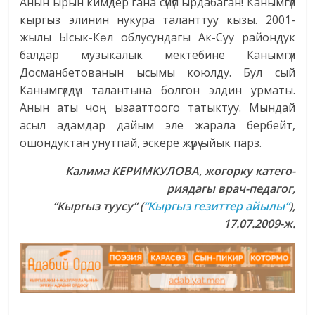
Анын ырын кимдер гана сүйүп ырдабаган! Канымгүл
кыргыз элинин нукура таланттуу кызы. 2001-
жылы Ысык-Көл облусундагы Ак-Суу райондук
балдар музыкалык мектебине Канымгүл
Досманбетованын ысымы коюлду. Бул сый
Канымгүлдүн талантына болгон элдин урматы.
Анын аты чоң ызааттоого татыктуу. Мындай
асыл адамдар дайым эле жарала бербейт,
ошондуктан унутпай, эскере жүрүү ыйык парз.
Калима
КЕРИМКУЛОВА,
жогорку катего-
риядагы врач-педагог,
“Кыргыз туусу” (
“Кыргыз гезиттер айылы”
),
17.07.2009-ж.