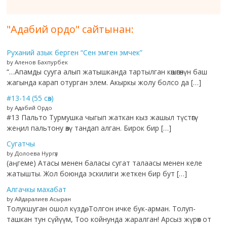
"Адабий ордо" сайтынан:
Руханий азык берген “Сен эмген эмчек”
by Аленов Бахпурбек
“…Апамды сууга алып жатышканда тартылган көшөгөнүн баш
жагында карап отурган элем. Акыркы жолу болсо да […]
#13-14 (55 сөз)
by Адабий Ордо
#13 Пальто Турмушка чыгып жаткан кыз жашыл түстөгү
жеңил пальтону өзү тандап алган. Бирок бир […]
Сугатчы
by Долоева Нургүл
(аңгеме) Атасы менен баласы сугат талаасы менен келе
жатышты. Жол боюнда эскилиги жеткен бир бут […]
Алгачкы махабат
by Айдаралиев Асыран
Толукшуган ошол күздө, Толгон ичке бук-арман. Толуп-
ташкан тун сүйүүм, Тоо койнунда жаралган! Арсыз жүрөк от