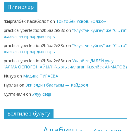
Пикирлер
Жыргалбек Касаболот
on
Токтобек Үсөнов. «Олжо»
practicallyperfection2b5aa2e83c
on
“Улуктун күйгөнү” же “С… га”
жазылган ырлардын сыры
practicallyperfection2b5aa2e83c
on
“Улуктун күйгөнү” же “С… га”
жазылган ырлардын сыры
practicallyperfection2b5aa2e83c
on
Уларбек ДАЛЕЙ уулу.
“АЛМА ӨСПӨГӨН АЙЫЛ” (кыргызчалаган Кыялбек АКМАТОВ)
Nusya
on
Мадина ТУРАЕВА
Нұрлан
on
Эки элдин баатыры — Кайдоол
Султанали
on
Улуу сөздөр
Белгилер булуту
Адабият
Акындар.