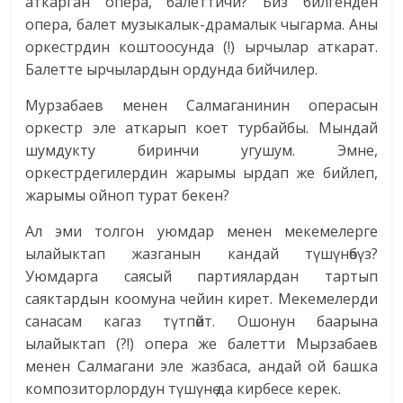
аткарган опера, балеттичи? Биз билгенден
опера, балет музыкалык-драмалык чыгарма. Аны
оркестрдин коштоосунда (!) ырчылар аткарат.
Балетте ырчылардын ордунда бийчилер.
Мурзабаев менен Салмаганинин операсын
оркестр эле аткарып коет турбайбы. Мындай
шумдукту биринчи угушум. Эмне,
оркестрдегилердин жарымы ырдап же бийлеп,
жарымы ойноп турат бекен?
Ал эми толгон уюмдар менен мекемелерге
ылайыктап жазганын кандай түшүнөбүз?
Уюмдарга саясый партиялардан тартып
саяктардын коомуна чейин кирет. Мекемелерди
санасам кагаз түтпөйт. Ошонун баарына
ылайыктап (?!) опера же балетти Мырзабаев
менен Салмагани эле жазбаса, андай ой башка
композиторлордун түшүнө да кирбесе керек.