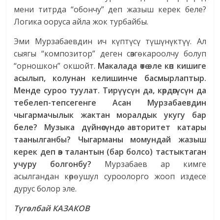
мени титрда “обончу” деп жазыш керек беле?
Логика ооруса айла жок турбайбы.
Эми Мурзабаевдин ич күптүсү түшүнүктүү. Ал
сыягы “композитор” деген сөзгө кароолчу болуп
“орношкон” окшойт.
Макалада өтө эле көп кишиге
асылып, колунан келишинче басмырлаптыр.
Менде суроо туулат. Тирүүсүн да, көрдөгүсүн да
тебелеп-тепсегенге Асан Мурзабаевдин
чыгармачылык жактан моралдык укугу бар
беле? Музыка дүйнөсүндө авторитет катары
таанылганбы? Чыгарманы момундай жазыш
керек деп өз талантын (бар болсо) тастыктаган
учуру болгонбу?
Мурзабаев ар кимге
асылгандан көрө ушул суроолорго жооп издесе
дурус болор эле.
Түгөлбай КАЗАКОВ