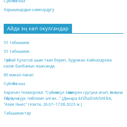
Сүйлөбөс кыз
Карышкырдын камкордугу
Айда эң көп окулгандар
55 табышмак
55 табышмак
Төрөбай Кулатов шым таап берип, Зууракан Кайназарова
казак балбанын жыкканда
80 макал-лакап
Сүйлөбөс кыз
Карачач Чокморова: “Сүймөнкул Көкөмерен суусуна агып, өпкөсүнө,
бөйрөгүнө суук тийгизип алган…” (Динара БЕЙШЕНАЛИЕВА,
“Азия Ньюс” гезити, 26.07–17.08.2023-ж.)
Табышмактар