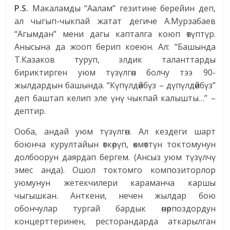
P.S.
Макаламды “Аалам” гезитине берейин деп,
ал чыгып-чыкпай жатат дегиче А.Мурзабаев
“Агымдан” мени дагы капталга коюп өтүптүр.
Анысына да жооп берип коеюн. Ал: “Башында
Т.Казаков туруп, элдик таланттарды
бириктирген уюм түзүлгөн болчу тээ 90-
жылдардын башында. “Күпүлдөйбүз – дүпүлдөйбүз”
деп баштап келип эле үнү чыкпай калышты…” –
дептир.
Ооба, андай уюм түзүлгөн. Ал кездеги шарт
боюнча курултайын өткөрүп, өкмөттүн токтомунун
долбоорун даярдап бергем. (Ансыз уюм түзүлчү
эмес анда). Ошол токтомго композиторлор
уюмунун жетекчилери караманча каршы
чыгышкан. Анткени, нечен жылдар бою
обончулар тургай бардык өнөрпоздордун
концерттеринен, ресторандарда аткарылган