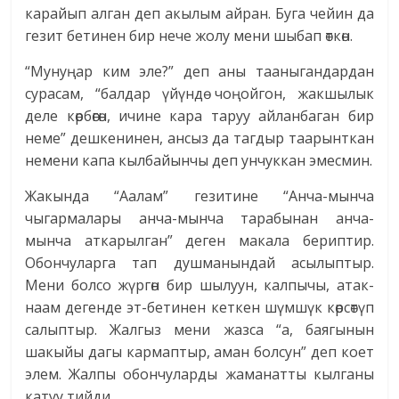
карайып алган деп акылым айран. Буга чейин да
гезит бетинен бир нече жолу мени шыбап өткөн.
“Мунуңар ким эле?” деп аны тааныгандардан
сурасам, “балдар үйүндө чоңойгон, жакшылык
деле көрбөгөн, ичине кара таруу айланбаган бир
неме” дешкенинен, ансыз да тагдыр таарынткан
немени капа кылбайынчы деп унчуккан эмесмин.
Жакында “Аалам” гезитине “Анча-мынча
чыгармалары анча-мынча тарабынан анча-
мынча аткарылган” деген макала бериптир.
Обончуларга тап душманындай асылыптыр.
Мени болсо жүргөн бир шылуун, калпычы, атак-
наам дегенде эт-бетинен кеткен шүмшүк көрсөтүп
салыптыр. Жалгыз мени жазса “а, баягынын
шакыйы дагы кармаптыр, аман болсун” деп коет
элем. Жалпы обончуларды жаманатты кылганы
катуу тийди.