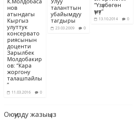
К.Молдобаса
Улуу
“Үзүлбөгөн
нов
таланттын
үмүт”
атындагы
убайымдуу
13.10.2014
0
Кыргыз
тагдыры
улуттук
23.03.2009
0
консервато
риясынын
доценти
Зарылбек
Молдобакир
ов: “Кара
жоргону
талашпайлы
”
11.03.2016
0
Оюңузду жазыңыз