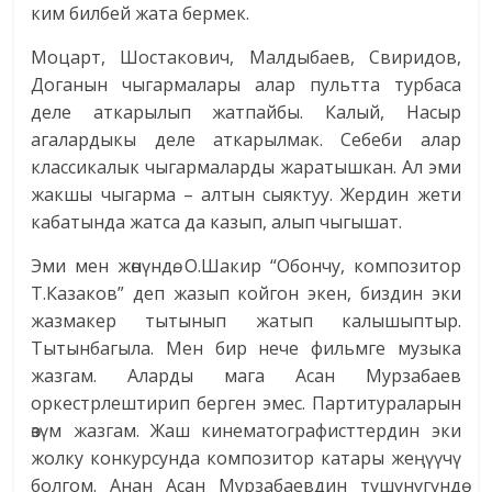
ким билбей жата бермек.
Моцарт, Шостакович, Малдыбаев, Свиридов,
Доганын чыгармалары алар пультта турбаса
деле аткарылып жатпайбы. Калый, Насыр
агалардыкы деле аткарылмак. Себеби алар
классикалык чыгармаларды жаратышкан. Ал эми
жакшы чыгарма – алтын сыяктуу. Жердин жети
кабатында жатса да казып, алып чыгышат.
Эми мен жөнүндө. О.Шакир “Обончу, композитор
Т.Казаков” деп жазып койгон экен, биздин эки
жазмакер тытынып жатып калышыптыр.
Тытынбагыла. Мен бир нече фильмге музыка
жазгам. Аларды мага Асан Мурзабаев
оркестрлештирип берген эмес. Партитураларын
өзүм жазгам. Жаш кинематографисттердин эки
жолку конкурсунда композитор катары жеңүүчү
болгом. Анан Асан Мурзабаевдин түшүнүгүндө