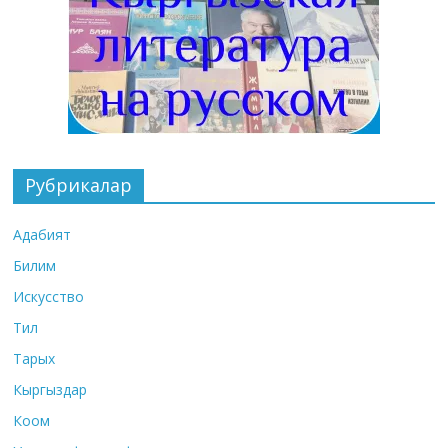
Рубрикалар
Адабият
Билим
Искусство
Тил
Тарых
Кыргыздар
Коом