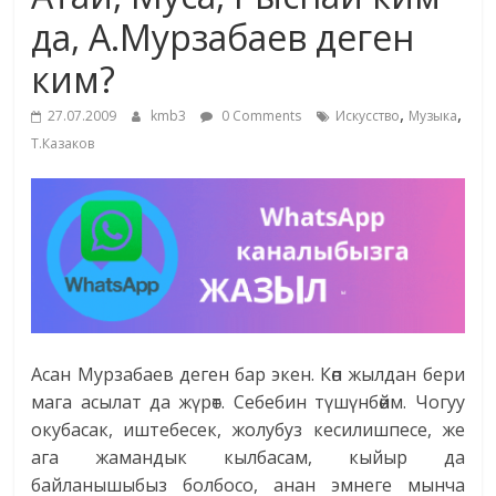
маданияты
да, А.Мурзабаев деген
жана
ким?
адабияты
,
,
27.07.2009
kmb3
0 Comments
Искусство
Музыка
Т.Казаков
Асан Мурзабаев деген бар экен. Көп жылдан бери
мага асылат да жүрөт. Себебин түшүнбөйм. Чогуу
окубасак, иштебесек, жолубуз кесилишпесе, же
ага жамандык кылбасам, кыйыр да
байланышыбыз болбосо, анан эмнеге мынча