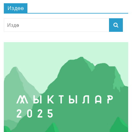
Издөө