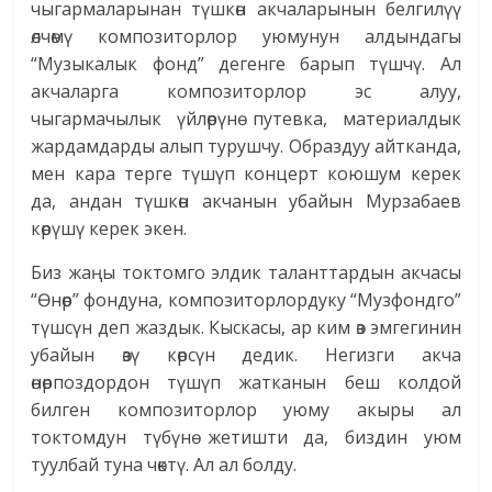
чыгармаларынан түшкөн акчаларынын белгилүү
өлчөмү композиторлор уюмунун алдындагы
“Музыкалык фонд” дегенге барып түшчү. Ал
акчаларга композиторлор эс алуу,
чыгармачылык үйлөрүнө путевка, материалдык
жардамдарды алып турушчу. Образдуу айтканда,
мен кара терге түшүп концерт коюшум керек
да, андан түшкөн акчанын убайын Мурзабаев
көрүшү керек экен.
Биз жаңы токтомго элдик таланттардын акчасы
“Өнөр” фондуна, композиторлордуку “Музфондго”
түшсүн деп жаздык. Кыскасы, ар ким өз эмгегинин
убайын өзү көрсүн дедик. Негизги акча
өнөрпоздордон түшүп жатканын беш колдой
билген композиторлор уюму акыры ал
токтомдун түбүнө жетишти да, биздин уюм
туулбай туна чөктү. Ал ал болду.