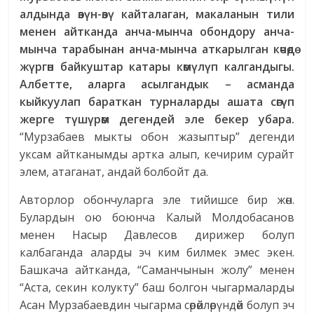
алдында өзүн-өзү кайталаган, макаланын тили
менен айтканда анча-мынча обондору анча-
мынча тарабынан анча-мынча аткарылган көчөдө
жүргөн байкуштар катары көмүлүп калгандыгы.
Албетте, аларга асылгандык – асманда
кыйкуулап бараткан турналарды ашата сөгүп
жерге түшүрөм дегендей эле бекер убара.
“Мурзабаев мыкты обон жазыптыр” дегенди
уксам айтканымды артка алып, кечирим сурайт
элем, атаганат, андай болбойт да.
Авторлор обончуларга эле тийишсе бир жөн.
Булардын ою боюнча Калый Молдобасанов
менен Насыр Давлесов дирижер болуп
калбаганда аларды эч ким билмек эмес экен.
Башкача айтканда, “Саманчынын жолу” менен
“Аста, секин колукту” баш болгон чыгармаларды
Асан Мурзабаевдин чыгарма сөрөйлөрүндөй болуп эч