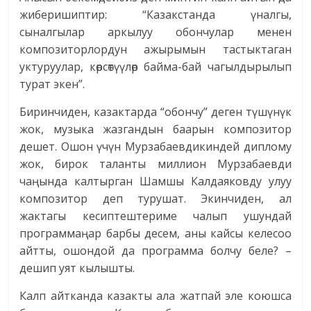
жиберишиптир: “Казакстанда үналгы,
сыналгылар аркылуу обончулар менен
композиторлордун ажырымын тастыктаган
уктуруулар, көрсөтүүлөр байма-бай чагылдырылып
турат экен”.
Биринчиден, казактарда “обончу” деген түшүнүк
жок, музыка жазгандын баарын композитор
дешет. Ошон үчүн Мурзабаевдикиндей диплому
жок, бирок таланты миллион Мурзабаевди
чаңында калтырган Шамшы Калдаяковду улуу
композитор деп турушат. Экинчиден, ал
жактагы кесиптештериме чалып ушундай
программаңар барбы десем, аны кайсы келесоо
айтты, ошондой да программа болчу беле? –
дешип уят кылышты.
Калп айтканда казакты ала жатпай эле коюшса