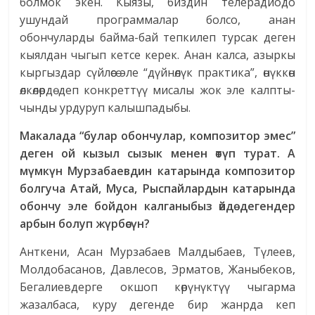
болмок экен. Кыязы, биздин телерадиодо
ушундай программалар болсо, анан
обончуларды байма-бай тепкилеп турсак деген
кыялдан чыгып кетсе керек. Анан калса, азыркы
кыргыздар сүйлөсө эле “дүйнөлүк практика”, өнүккөн
өлкөлөрдө деп конкреттүү мисалы жок эле калпты-
чынды урдуруп калышпадыбы.
Макалада “булар обончулар, композитор эмес”
деген ой кызыл сызык менен өтүп турат. А
мүмкүн Мурзабаевдин катарында композитор
болгуча Атай, Муса, Рыспайлардын катарында
обончу эле бойдон калганыбыз өйдө дегендер
арбын болуп жүрбөсүн?
Анткени, Асан Мурзабаев Малдыбаев, Түлеев,
Молдобасанов, Давлесов, Эрматов, Жаныбеков,
Бегалиевдерге окшоп көрүнүктүү чыгарма
жазалбаса, куру дегенде бир жанрда кеп