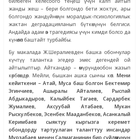
билбеген келесоого теңеш үчүн калп айтып
жанды жеш – бери болгондо бети жоктук, ары
болгондо жандүйнөнүн моралдык-психологиялык
жактан деградацияланып бүткөнүнүн белгиси.
Андайда адам өз трагедиясы үчүн кимди болсо да
күнөөлөп баштайт турбайбы.
Бу макалада Ж.Шералиевден башка обончулар
күчтүү талантка эгедер эмес дегендей ой
айтылыптыр. Айткандар – өмүрүндө обон жазып
көрбөгөндөр. Мейли, бышкан ашка сынчы көп.
Мени
кейиткени – Атай, Муса баш болгон Бектемир
Эгинчиев, Ашыралы Айталиев, Рыспай
Абдыкадыров, Калыйбек Тагаев, Сардарбек
Жумалиев, Аксуубай Атабаев, Мукан
Рыскулбеков, Эсенбек Мааданбеков, Асанкалый
Керимбаев сыяктуу кыргызга керемет
обондорду тартуулаган таланттуу инсандар
Мурзабаев менен Салмаганинин бир сүйлөмүнүн