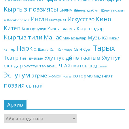
Кыргыз поэзиясы
Билим
Дүйнөлүк адабият
Дүйнөлүк поэзия
Кино
Инсан
Искусство
Интернет
Ж.Касаболотов
Китеп
Кыргыздар
Кол өнөрчүлүк
Кыргыз даамы
Кыргыз тили
Манас
Музыка
Манасчылар
Накыл
Тарых
Нарк
Сын
кептер
Сүрөт
О. Шакир
Салт
Санжыра
Театр
Улуттук дүйнө тааным
Улуттук
Төкмө акын
Тил
оюндар
Ч. Айтматов
Улуттук тамак-аш
Ш. Дүйшеев
Эстутум
аңгеме
котормо
жомок
маданият
комуз
поэзия
сынак
Архив
Архив