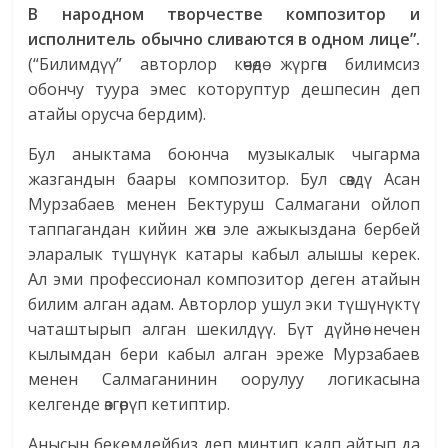
В народном творчестве композитор и
исполнитель обычно сливаются в одном лице”.
(“Билимдүү” авторлор көчөдө жүргөн билимсиз
обончу туура эмес которуптур дешпесин деп
атайы орусча бердим).
Бул аныктама боюнча музыкалык чыгарма
жазгандын баары композитор. Бул сөздү Асан
Мурзабаев менен Бектуруш Салмагани ойлоп
таппагандан кийин жөн эле ажыкыздана бербей
эларалык түшүнүк катары кабыл алышы керек.
Ал эми профессионал композитор деген атайын
билим алган адам. Авторлор ушул эки түшүнүктү
чаташтырып алган шекилдүү. Бүт дүйнө нечен
кылымдан бери кабыл алган эреже Мурзабаев
менен Салмаганинин оорулуу логикасына
келгенде өзгөрүп кетиптир.
Анысын бекемдейбиз деп минтип калп айтып да