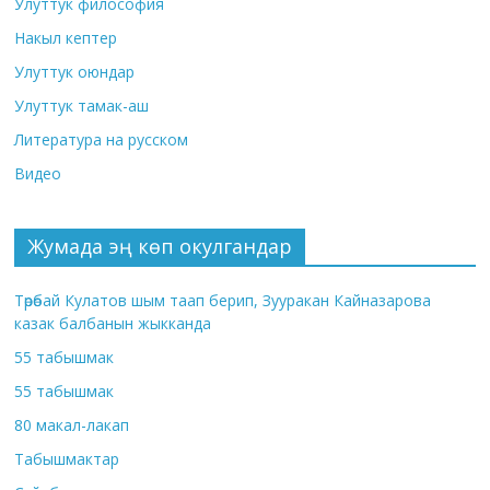
Улуттук философия
Накыл кептер
Улуттук оюндар
Улуттук тамак-аш
Литература на русском
Видео
Жумада эң көп окулгандар
Төрөбай Кулатов шым таап берип, Зууракан Кайназарова
казак балбанын жыкканда
55 табышмак
55 табышмак
80 макал-лакап
Табышмактар