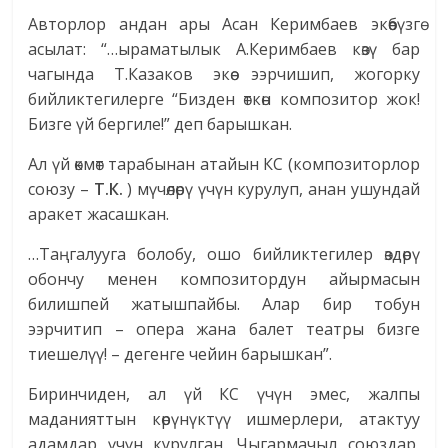
Авторлор андан ары Асан Керимбаев экөөбүзгө
асылат: “…ыраматылык А.Керимбаев көзү бар
чагында Т.Казаков экөө ээрчишип, жогорку
бийликтегилерге “Бизден өткөн композитор жок!
Бизге үй бергиле!” деп барышкан.
Ал үй өкмөт тарабынан атайын КС (композиторлор
союзу –
Т.К.
) мүчөлөрү үчүн курулуп, анан ушундай
аракет жасашкан.
…Таңгалууга болобу, ошо бийликтегилер өздөрү
обончу менен композитордун айырмасын
билишпей жатышпайбы. Алар бир тобун
ээрчитип – опера жана балет театры бизге
тиешелүү! – дегенге чейин барышкан”.
Биринчиден, ал үй КС үчүн эмес, жалпы
маданияттын көрүнүктүү ишмерлери, атактуу
адамдар үчүн курулган. Чыгармачыл союздар,