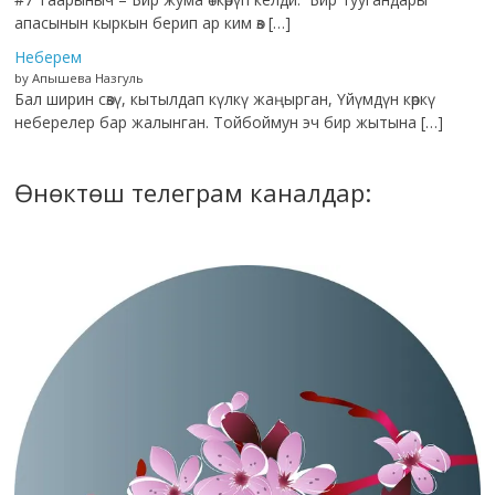
апасынын кыркын берип ар ким өз […]
Неберем
by Апышева Назгуль
Бал ширин сөзү, кытылдап күлкү жаңырган, Үйүмдүн көркү
неберелер бар жалынган. Тойбоймун эч бир жытына […]
Өнөктөш телеграм каналдар: