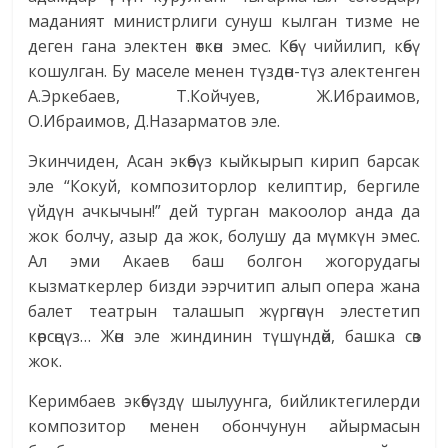
маданият министрлиги сунуш кылган тизме не
деген гана электен өткөн эмес. Көбү чийилип, көбү
кошулган. Бу маселе менен түздөн-түз алектенген
А.Эркебаев, Т.Койчуев, Ж.Ибраимов,
О.Ибраимов, Д.Назарматов эле.
Экинчиден, Асан экөөбүз кыйкырып кирип барсак
эле “Кокуй, композиторлор келиптир, бергиле
үйдүн ачкычын!” дей турган макоолор анда да
жок болчу, азыр да жок, болушу да мүмкүн эмес.
Ал эми Акаев баш болгон жогорудагы
кызматкерлер бизди ээрчитип алып опера жана
балет театрын талашып жүргөнүн элестетип
көрсөңүз… Жөн эле жиндинин түшүндөй, башка сөз
жок.
Керимбаев экөөбүздү шылуунга, бийликтегилерди
композитор менен обончунун айырмасын