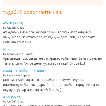
"Адабий ордо" сайтынан:
#9-10 (55 сөз)
by Адабий Ордо
#9 Адам-ит Айылга барган сайын тосуп чыгат алдыман.
Кыңшылап, жыттагылап, келдиңби дегенсип, жалооруйт.
Башынан сылайм, […]
Ичик
by Сулайманов Шабдан
Арымында турмуш деген сапардын, Азбы-көппү бакыт даамын
тата алдым. Антсе деле кусам артат кай бирде […]
Малик Отарбаев: “Эгология”
by Алмазова Перизат
(аңгеме) Ааламдын төрт тарабынан окумуштуулар,
илимпоздор бир жылдары Лондондо жыйын өткөрдү. Илимпоз
окумуштуулар ааламдык көйгөйлөрдү, […]
#7-8 (55 сөз)
by Адабий Ордо
#7 Таарыныч – Бир жума өткөрүп келди. Бир туугандары