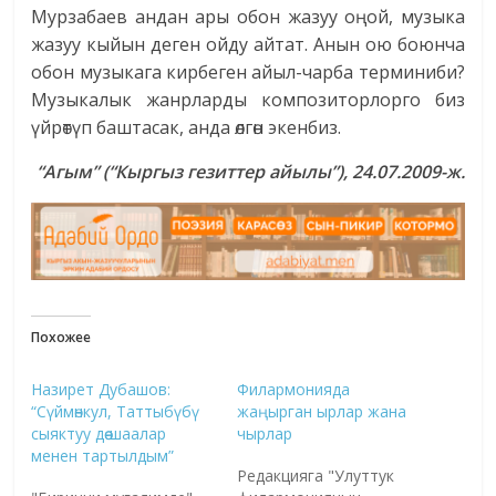
Мурзабаев андан ары обон жазуу оңой, музыка
жазуу кыйын деген ойду айтат. Анын ою боюнча
обон музыкага кирбеген айыл-чарба терминиби?
Музыкалык жанрларды композиторлорго биз
үйрөтүп баштасак, анда өлгөн экенбиз.
“Агым” (“Кыргыз гезиттер айылы”), 24.07.2009-ж.
Похожее
Назирет Дубашов:
Филармонияда
“Сүймөнкул, Таттыбүбү
жаңырган ырлар жана
сыяктуу дөө-шаалар
чырлар
менен тартылдым”
Редакцияга "Улуттук