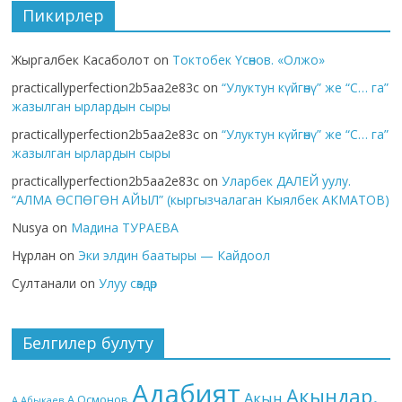
Пикирлер
Жыргалбек Касаболот
on
Токтобек Үсөнов. «Олжо»
practicallyperfection2b5aa2e83c
on
“Улуктун күйгөнү” же “С… га”
жазылган ырлардын сыры
practicallyperfection2b5aa2e83c
on
“Улуктун күйгөнү” же “С… га”
жазылган ырлардын сыры
practicallyperfection2b5aa2e83c
on
Уларбек ДАЛЕЙ уулу.
“АЛМА ӨСПӨГӨН АЙЫЛ” (кыргызчалаган Кыялбек АКМАТОВ)
Nusya
on
Мадина ТУРАЕВА
Нұрлан
on
Эки элдин баатыры — Кайдоол
Султанали
on
Улуу сөздөр
Белгилер булуту
Адабият
Акындар.
Акын
А.Осмонов
А.Абыкаев