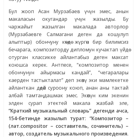
Бул жооп Асан Мурзабаев үчүн эмес, анын
макаласын окугандар үчүн жазылды. Бу
чаржайыт жазылган макалада авторлор
(Мурзабаевге Салмагани деген да кошулуп
алыптыр) обончуну көчөдө жүргөн бир билимсиз
бечарага, композиторду дипломун кучактап үйдө
отурган классикке айлантабыз деген максат
коюшса керек. Антпесе, “композитор менен
обончунун айырмасы кандай”, “чегаралары
каерден тастыкталат” деп экөөнү эки мамлекетке
айланткан дөдөй суроону коюп, анан аны тактай
албай тамтаңдашмак эмес. Экөөнүн ким экенин
элден сурап этектей макала жазбай эле,
“Краткий музыкальный словарь” дегенди ачса,
154-бетинде жазылып турат: “Композитор –
(лат.compositor – составитель, сочинитель) –
автор, создатель музыкального произведения.