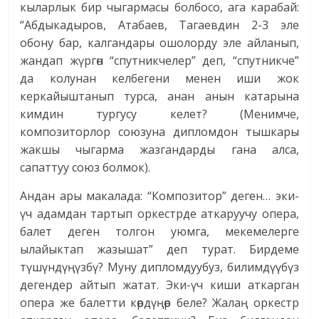
кыларлык бир чыгармасы болбосо, ага карабай:
“Абдыкадыров, Атабаев, Тагаевдин 2-3 эле
обону бар, калгандары ошолорду эле айланып,
жандап жүргөн “спутникчелер” деп, “спутникче”
да колунан келбегени менен иши жок
керкайыштанып турса, анан анын катарына
кимдин тургусу келет? (Менимче,
композиторлор союзуна дипломдон тышкары
жакшы чыгарма жазгандарды гана алса,
сапаттуу союз болмок).
Андан ары макалада: “Композитор” деген… эки-
үч адамдан тартып оркестрде аткаруучу опера,
балет деген толгон уюмга, мекемелерге
ылайыктап жазышат” деп турат. Бирдеме
түшүндүңүзбү? Муну дипломдуубуз, билимдүүбүз
дегендер айтып жатат. Эки-үч киши аткарган
опера же балетти көрдүңөр беле? Жалаң оркестр