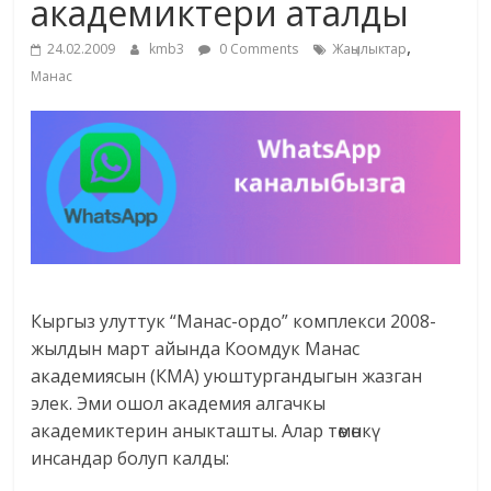
академиктери аталды
жана
,
адабияты
24.02.2009
kmb3
0 Comments
Жаңылыктар
Манас
Кыргыз улуттук “Манас-ордо” комплекси 2008-
жылдын март айында Коомдук Манас
академиясын (КМА) уюштургандыгын жазган
элек. Эми ошол академия алгачкы
академиктерин аныкташты. Алар төмөнкү
инсандар болуп калды: