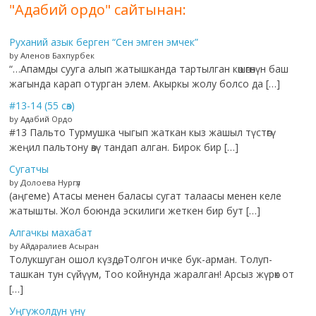
"Адабий ордо" сайтынан:
Руханий азык берген “Сен эмген эмчек”
by Аленов Бахпурбек
“…Апамды сууга алып жатышканда тартылган көшөгөнүн баш
жагында карап отурган элем. Акыркы жолу болсо да […]
#13-14 (55 сөз)
by Адабий Ордо
#13 Пальто Турмушка чыгып жаткан кыз жашыл түстөгү
жеңил пальтону өзү тандап алган. Бирок бир […]
Сугатчы
by Долоева Нургүл
(аңгеме) Атасы менен баласы сугат талаасы менен келе
жатышты. Жол боюнда эскилиги жеткен бир бут […]
Алгачкы махабат
by Айдаралиев Асыран
Толукшуган ошол күздө, Толгон ичке бук-арман. Толуп-
ташкан тун сүйүүм, Тоо койнунда жаралган! Арсыз жүрөк от
[…]
Уңгужолдун үнү