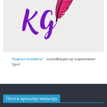
"Кыргыз поэзиясы"
- күнүнө бирден ыр жарыяланып
турат
Почта аркылуу жазылуу