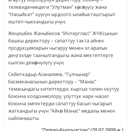
телевидениедеги “Улутман” көрсөтүүсү жана
“Насыйкат” күүсүн ырдоого ылайыкташтырып
иштеп чыккандыгы үчүн;
Жеңишбек Жаныбеков “Интергласс” ЖЧКсынын
башкы директору – сапаттуу такта айнек
продукцияларын чыгаруу менен эл аралык
деңгээлде таанылгандыгы жана мектептерге
кылган демөөрчүлүгү үчүн;
Сейиткадыр Асаналиев, “Гүлчынар”
басмаканасынын директору – “Манас”
темасындагы китептерди, кыргыз тилин окутуу
боюнча колдонмолору, улуттук нарк-насил
боюнча эмгектерди сапаттуу басып чыгарып
жаткандыгы үчүн “Айкөл Манас” медалы менен
сыйланышты.
“
Zaman
-Кыргызстан” (20.02.2009-ж.)