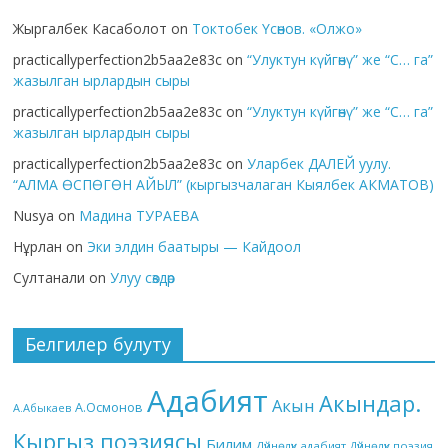
Жыргалбек Касаболот
on
Токтобек Үсөнов. «Олжо»
practicallyperfection2b5aa2e83c
on
“Улуктун күйгөнү” же “С… га”
жазылган ырлардын сыры
practicallyperfection2b5aa2e83c
on
“Улуктун күйгөнү” же “С… га”
жазылган ырлардын сыры
practicallyperfection2b5aa2e83c
on
Уларбек ДАЛЕЙ уулу.
“АЛМА ӨСПӨГӨН АЙЫЛ” (кыргызчалаган Кыялбек АКМАТОВ)
Nusya
on
Мадина ТУРАЕВА
Нұрлан
on
Эки элдин баатыры — Кайдоол
Султанали
on
Улуу сөздөр
Белгилер булуту
Адабият
Акындар.
Акын
А.Осмонов
А.Абыкаев
Кыргыз поэзиясы
Билим
Дүйнөлүк адабият
Дүйнөлүк поэзия