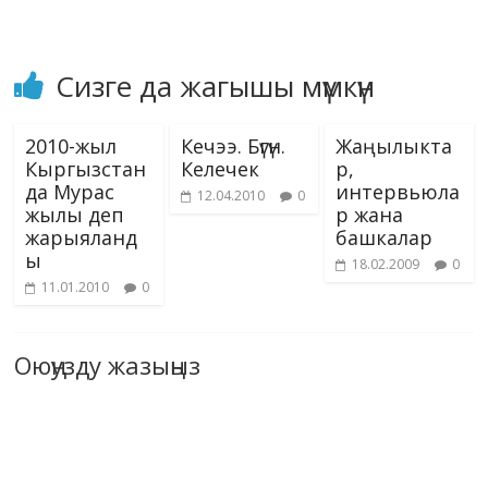
ki
Сизге да жагышы мүмкүн
2010-жыл
Кечээ. Бүгүн.
Жаңылыкта
Кыргызстан
Келечек
р,
да Мурас
интервьюла
12.04.2010
0
жылы деп
р жана
жарыяланд
башкалар
ы
18.02.2009
0
11.01.2010
0
Оюңузду жазыңыз