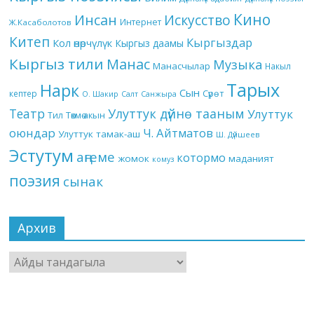
Кино
Инсан
Искусство
Интернет
Ж.Касаболотов
Китеп
Кыргыздар
Кол өнөрчүлүк
Кыргыз даамы
Кыргыз тили
Манас
Музыка
Манасчылар
Накыл
Тарых
Нарк
Сын
кептер
Сүрөт
О. Шакир
Салт
Санжыра
Театр
Улуттук дүйнө тааным
Улуттук
Төкмө акын
Тил
оюндар
Ч. Айтматов
Улуттук тамак-аш
Ш. Дүйшеев
Эстутум
аңгеме
котормо
жомок
маданият
комуз
поэзия
сынак
Архив
Архив