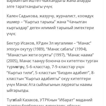
вариантын иштеп чыккандыгы жана аларды
элге тараткандыгы үчүн;
Кален Садыкова, жазуучу, журналист, коомдук
ишмер – “Кыргыз тарыхы” жана “Чачылган
кыргыздар” деген илимий тарыхый эмгектери
үчүн;
Бектур Исаков, КРдин Эл мугалими – “Манас”
эпосун окутуу (1989), “Манас сабагы” (1994),
“Манастын жети осуяты” (1997), “Манас наама”
(2005), Манас таануу боюнча он китептен турган
түрмөктөрү, 5-6-класстар, 7-9-класстар үчүн
“Кыргыз тили”, 5-класстын “Биздин адабият”, 8-
класстын “Кыргыз адабияты” окуу китептери
үчүн Манас Ата сыйлыгынын лауреаты наамы
ыйгарылды.
Түгөлбай Казаков, УТРКнын “Ибарат” маданий
агартуу борборунун директору, обончу –