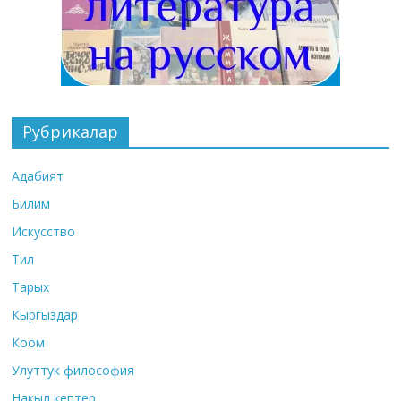
Рубрикалар
Адабият
Билим
Искусство
Тил
Тарых
Кыргыздар
Коом
Улуттук философия
Накыл кептер