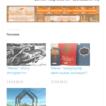
Похожее
“Манас” эпосу
Манас таануучулар
Интернетте
эмне кылып жатышат?..
13.04.2010
27.04.2012