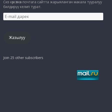
Сиз көрсөткөн почтага сайтта жарыяланган макала тууралуу
билдирүү келип турат.
E-
mail
дарек
Жазылуу
Join 25 other subscribers