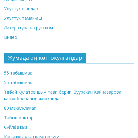
Улуттук оюндар
Улуттук тамак-аш
Литература на русском
Видео
Жумада эң көп окулгандар
55 табышмак
55 табышмак
Төрөбай Кулатов шым таап берип, Зууракан Кайназарова
казак балбанын жыкканда
80 макал-лакап
Табышмактар
Сүйлөбөс кыз
Карышкырдын камкордугу