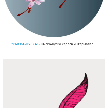
"КЫСКА-НУСКА"
- кыска-нуска карасөз чыгармалар