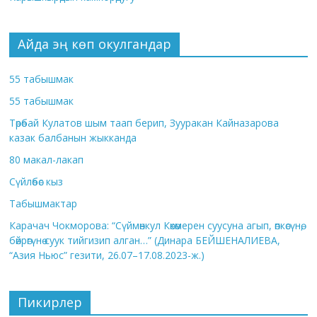
Айда эң көп окулгандар
55 табышмак
55 табышмак
Төрөбай Кулатов шым таап берип, Зууракан Кайназарова
казак балбанын жыкканда
80 макал-лакап
Сүйлөбөс кыз
Табышмактар
Карачач Чокморова: “Сүймөнкул Көкөмерен суусуна агып, өпкөсүнө,
бөйрөгүнө суук тийгизип алган…” (Динара БЕЙШЕНАЛИЕВА,
“Азия Ньюс” гезити, 26.07–17.08.2023-ж.)
Пикирлер