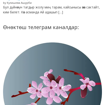
by Кулишева Ашурби
Бул дүйнөнүн тагдыр жолу миң тарам, кайсынысы өзөк сактайт,
ким билет. Көк асманда Ай адашып […]
Өнөктөш телеграм каналдар: