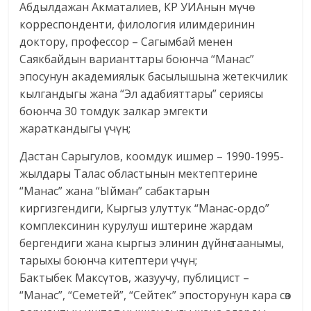
Абдылдажан Акматалиев, КР УИАнын мүчө-
корреспонденти, филология илимдеринин
доктору, профессор – Сагымбай менен
Саякбайдын варианттары боюнча “Манас”
эпосунун академиялык басылышына жетекчилик
кылгандыгы жана “Эл адабияттары” сериясы
боюнча 30 томдук залкар эмгекти
жараткандыгы үчүн;
Дастан Сарыгулов, коомдук ишмер – 1990-1995-
жылдары Талас областынын мектептерине
“Манас” жана “Ыйман” сабактарын
киргизгендиги, Кыргыз улуттук “Манас-ордо”
комплексинин курулуш иштерине жардам
бергендиги жана кыргыз элинин дүйнө таанымы,
тарыхы боюнча китептери үчүн;
Бактыбек Максүтов, жазуучу, публицист –
“Манас”, “Семетей”, “Сейтек” эпосторунун кара сөз