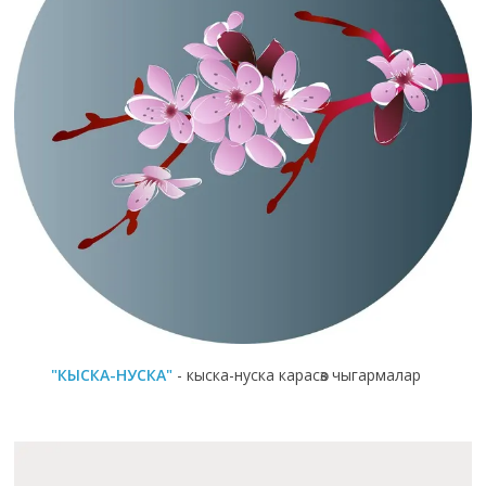
"КЫСКА-НУСКА"
- кыска-нуска карасөз чыгармалар