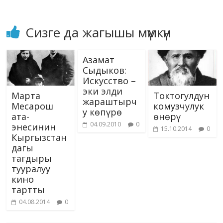
Сизге да жагышы мүмкүн
Азамат
Сыдыков:
Искусство –
эки элди
Марта
Токтогулдун
жараштырч
Месарош
комузчулук
у көпүрө
ата-
өнөрү
04.09.2010
0
энесинин
15.10.2014
0
Кыргызстан
дагы
тагдыры
тууралуу
кино
тартты
04.08.2014
0