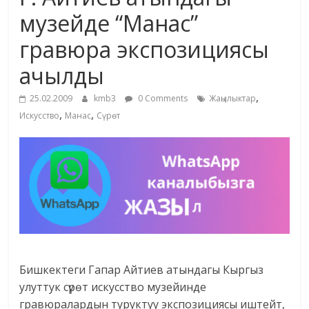
маданияты
музейде “Манас”
жана
гравюра экспозициясы
адабияты
ачылды
,
25.02.2009
kmb3
0 Comments
Жаңылыктар
,
,
Искусство
Манас
Сүрөт
Бишкектеги Гапар Айтиев атындагы Кыргыз
улуттук сүрөт искусство музейинде
гравюралардын туруктуу экспозициясы иштейт,