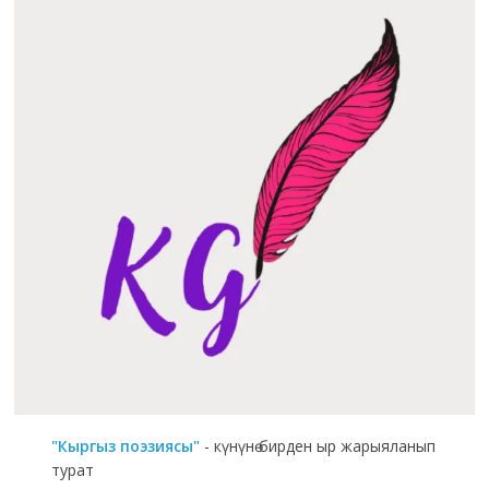
"Кыргыз поэзиясы"
- күнүнө бирден ыр жарыяланып
турат