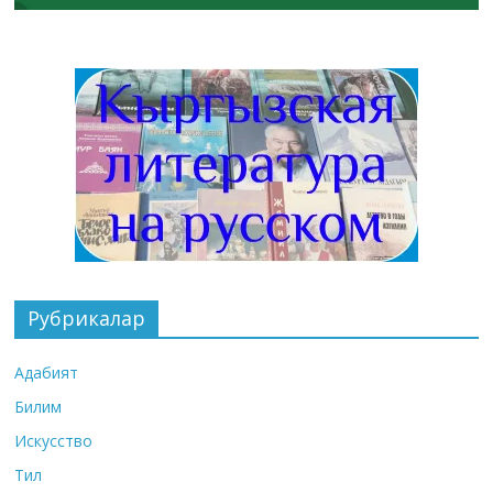
Рубрикалар
Адабият
Билим
Искусство
Тил