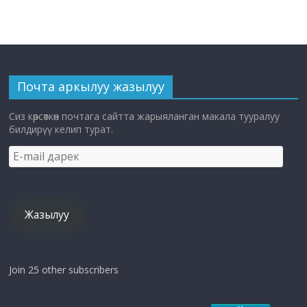
Почта аркылуу жазылуу
Сиз көрсөткөн почтага сайтта жарыяланган макала тууралуу
билдирүү келип турат.
E-
mail
дарек
Жазылуу
Join 25 other subscribers