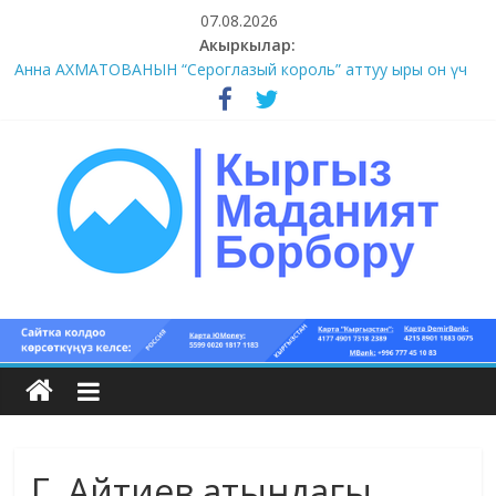
Skip
07.08.2026
to
Акыркылар:
content
Анна АХМАТОВАНЫН “Сероглазый король” аттуу ыры он үч
акындын котормосунда
#11-12 (55 сөз сынагы)
#9-10 (55 сөз сынагы)
#5-8 (55 сөз сынагы)
#1-4 (55 сөз сынагы)
Кыргыз
маданият
борбору
Г. Айтиев атындагы
Кыргыз