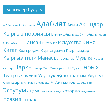
Белгилер булуту
Адабият
Акындар.
Акын
А.Осмонов
А.Абыкаев
Кыргыз поэзиясы
Билим
Дүйнөлүк адабият
Дүйнөлүк поэзия
Кино
Инсан
Искусство
Интернет
Ж.Касаболотов
Китеп
Кыргыздар
Кол өнөрчүлүк
Кыргыз даамы
Кыргыз тили
Манас
Музыка
Манасчылар
Накыл
Тарых
Нарк
Сын
кептер
Сүрөт
О. Шакир
Салт
Санжыра
Театр
Улуттук дүйнө тааным
Улуттук
Төкмө акын
Тил
оюндар
Ч. Айтматов
Улуттук тамак-аш
Ш. Дүйшеев
Эстутум
аңгеме
котормо
жомок
маданият
комуз
поэзия
сынак