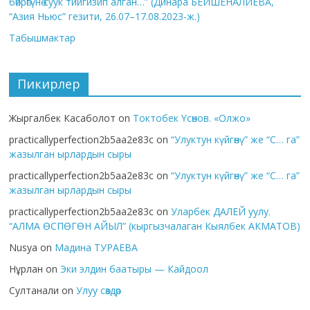
бөйрөгүнө суук тийгизип алган…” (Динара БЕЙШЕНАЛИЕВА,
“Азия Ньюс” гезити, 26.07–17.08.2023-ж.)
Табышмактар
Пикирлер
Жыргалбек Касаболот
on
Токтобек Үсөнов. «Олжо»
practicallyperfection2b5aa2e83c
on
“Улуктун күйгөнү” же “С… га”
жазылган ырлардын сыры
practicallyperfection2b5aa2e83c
on
“Улуктун күйгөнү” же “С… га”
жазылган ырлардын сыры
practicallyperfection2b5aa2e83c
on
Уларбек ДАЛЕЙ уулу.
“АЛМА ӨСПӨГӨН АЙЫЛ” (кыргызчалаган Кыялбек АКМАТОВ)
Nusya
on
Мадина ТУРАЕВА
Нұрлан
on
Эки элдин баатыры — Кайдоол
Султанали
on
Улуу сөздөр