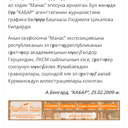
ал элдик “Манас” эпосуна арналган. Бул жөнүндө
бүгүн “КАБАР” агенттигинин журналистине
графика бөлүмүнүн башчысы Людмила Цикалова
билдирди.
Анын сөзү боюнча “Манас” экспозициясына
республиканын эл сүрөтчүсү, республиканын
сүрөтчүлөр академиясынын мүчөсү Теодор
Герцендин, ЛКСМ сыйлыгынын ээси, сүрөтчүлөр
союзунун мүчөсү Белек Жумабаевдин
гравюралары, ошондой эле эл сүрөтчүсү Таалай
Курмановдун иллюстрациялары коюлган.
А.Бенгард, “КАБАР”, 25.02.2009-ж.