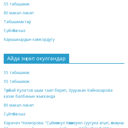
55 табышмак
80 макал-лакап
Табышмактар
Сүйлөбөс кыз
Карышкырдын камкордугу
Айда эң көп окулгандар
55 табышмак
55 табышмак
Төрөбай Кулатов шым таап берип, Зууракан Кайназарова
казак балбанын жыкканда
80 макал-лакап
Сүйлөбөс кыз
Карачач Чокморова: “Сүймөнкул Көкөмерен суусуна агып, өпкөсүнө,