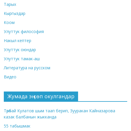
Тарых
Кыргыздар
Коом
Улуттук философия
Накыл кептер
Улуттук оюндар
Улуттук тамак-аш
Литература на русском
Видео
Жумада эң көп окулгандар
Төрөбай Кулатов шым таап берип, Зууракан Кайназарова
казак балбанын жыкканда
55 табышмак