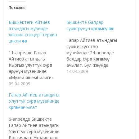
Похожее
Бишкектеги Айтиев
Бишкекте балдар
атындагы музейде
сүрөттөрүнүн көргөзмөсү өтөт
лекция-концерттердин
Гапар Айтиев атындагы
цикли өтөт
сүрөт искусство
11-апрелде Гапар
музейинде 24-апрелде
Айтиев атындагы
балдар сүрөт көргөзмөсү
Кыргыз улуттук сүрөт
ачылат. Бул жөнүндө
өнөрүнүн музейинде
бүгүн "КАБАР"
14.04.2009
«Музей ишембилиги»
агенттигине Ротари
маданий-билим берүү
09.04.2009
клубдун басма сөз
долбоорунун алкагында
менеджери Бермет
Гапар Айтиев атындагы
«Манас» дастанына
Өмүрканова билдирди.
Улуттук сүрөт музейинде
арналган лекция-
Көргөзмөгө республиканын
көргөзмө ачылат
концерт өтөт. Бул
бардык аймактарынын
туурасында бүгүн
6 жаштан 15 жашка
6-апрелде Бишкекте
«КАБАР» агенттигине
чейин курактагы кыргыз
Гапар Айтиев атындагы
иш-чаранын
балдары тарткан
Улуттук сүрөт музейинде
уюштуруучусу, «Устат-
сүрөттөрдүн
Россиядан, Украинадан,