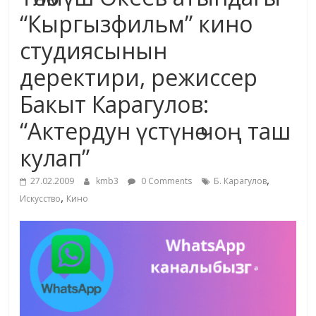
маданияты
“Кыргызфильм” кино
жана
студиясынын
адабияты
деректири, режиссер
Бакыт Карагулов:
“Актердун үстүнө чоң таш
кулап”
,
27.02.2009
kmb3
0 Comments
Б. Карагулов
,
Искусство
Кино