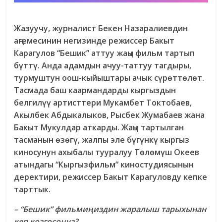
Жазуучу, журналист Бекен Назаралиевдин
аңгемесинин негизинде режиссер Бакыт
Карагулов “Бешик” аттуу жаңы фильм тартып
бүттү. Анда адамдын ачуу-таттуу тагдыры,
турмуштун оош-кыйыштары ачык сүрөттөлөт.
Тасмада баш каармандарды кыргыздын
белгилүү артисттери Мукамбет Токтобаев,
Акылбек Абдыкалыков, Рысбек Жумабаев жана
Бакыт Мукулдар аткарды. Жаңы тартылган
тасманын өзөгү, жалпы эле бүгүнкү кыргыз
киносунун ахыбалы тууралуу Төлөмүш Океев
атындагы “Кыргызфильм” киностудиясынын
деректири, режиссер Бакыт Карагуловду кепке
тарттык.
– “Бешик” фильмиңиздин жаралыш тарыхынан
кеп козгосоңуз?