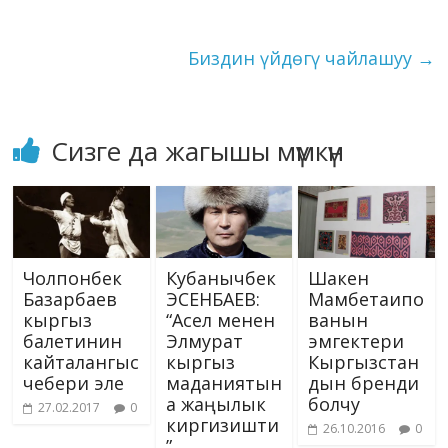
k
атсаңыз керек... -
ki
"Бешик"…
Биздин үйдөгү чайлашуу
→
Сизге да жагышы мүмкүн
Чолпонбек
Кубанычбек
Шакен
Базарбаев
ЭСЕНБАЕВ:
Мамбетаипо
кыргыз
“Асел менен
ванын
балетинин
Элмурат
эмгектери
кайталангыс
кыргыз
Кыргызстан
чебери эле
маданиятын
дын бренди
а жаңылык
болчу
27.02.2017
0
киргизишти
26.10.2016
0
”