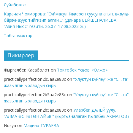
Сүйлөбөс кыз
Карачач Чокморова: “Сүймөнкул Көкөмерен суусуна агып, өпкөсүнө,
бөйрөгүнө суук тийгизип алган…” (Динара БЕЙШЕНАЛИЕВА,
“Азия Ньюс” гезити, 26.07–17.08.2023-ж.)
Табышмактар
Пикирлер
Жыргалбек Касаболот
on
Токтобек Үсөнов. «Олжо»
practicallyperfection2b5aa2e83c
on
“Улуктун күйгөнү” же “С… га”
жазылган ырлардын сыры
practicallyperfection2b5aa2e83c
on
“Улуктун күйгөнү” же “С… га”
жазылган ырлардын сыры
practicallyperfection2b5aa2e83c
on
Уларбек ДАЛЕЙ уулу.
“АЛМА ӨСПӨГӨН АЙЫЛ” (кыргызчалаган Кыялбек АКМАТОВ)
Nusya
on
Мадина ТУРАЕВА