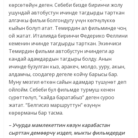
көрсөтөйүн деген. Себеби бизде биринчи жолу
ушундай автобустун ичинде тагдырды тарткан
алгачкы фильм болгондугу үчүн көпчүлүккө
кыйын болуп атат. Темирдин ал фильминде чоң
ой жатат. Италияда биринчи Федерико Феллини
кеменин ичинде тагдырды тарткан. Экинчиси
Темирдин фильми автобустун ичиндеги ар
кандай адамдардын тагдыры болду. Анын
ичинде бузулган кыз, аракеч, молдо, ууру, акын,
алдамчы, соодагер дегеле койчу барысы бар.
Муну мезгил өткөн сайын адамдар түшүнөт деп
ойлойм. Себеби бул фильмде турмуш кенен
сүрөттөлүп, “кайда баратабыз” деген суроо
жатат. “Белгисиз маршруттун” өзүнүн
көрөрманы бар тасма.
– Учурда мамлекеттин көзүн карабастан
сырттан демөөрчү издеп, мыкты фильмдерди