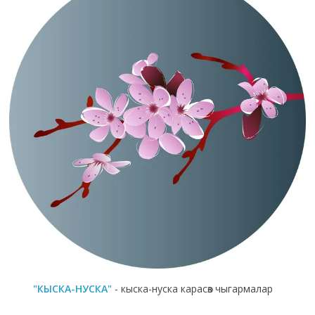
"КЫСКА-НУСКА"
- кыска-нуска карасөз чыгармалар