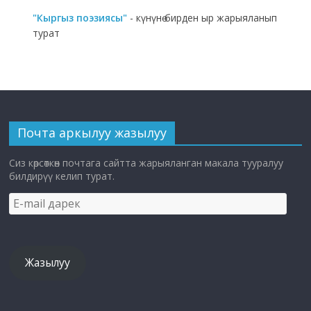
"Кыргыз поэзиясы"
- күнүнө бирден ыр жарыяланып
турат
Почта аркылуу жазылуу
Сиз көрсөткөн почтага сайтта жарыяланган макала тууралуу
билдирүү келип турат.
E-
mail
дарек
Жазылуу