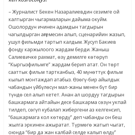
– Журналист Бекен Назаралиевдин сезимге ой
калтырган чыгармаларын дайыма окуйм.
Ошолордун ичинен адамдын тагдырын
чагылдырган аңгемесин алып, сценарийин жазып,
ушул фильмди тартып калдым. Жусуп Бакиев
фонду каржылоого жардам берди. Жаныш
Салиевичке рахмат, өзү демилге көтөрүп
“Кыргызфильмге” жардам берип атат. Он төрт
сааттык фильм тартканбыз, 40 мүнөттүк фильм
кылып монтаждап атабыз. Өзөгү-бир айылдык
чабандын үйбүлөсүн мал-жаны менен бүт бир
түндө сел алып кетет. Анан ал шордуу тагдырын
башкармага айтайын десе башкарма сөзүн укпай
тилдеп, сөгүп кубалап жибергени аз келгенсип,
“башкармага кол көтөрдү” деп чабанды он беш
жылга эркинен ажыратат. Түрмөгө жатып чыгат,
оюнда “бир да жан калбай селде калып өлдү”