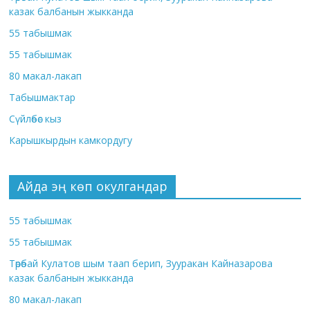
казак балбанын жыкканда
55 табышмак
55 табышмак
80 макал-лакап
Табышмактар
Сүйлөбөс кыз
Карышкырдын камкордугу
Айда эң көп окулгандар
55 табышмак
55 табышмак
Төрөбай Кулатов шым таап берип, Зууракан Кайназарова
казак балбанын жыкканда
80 макал-лакап