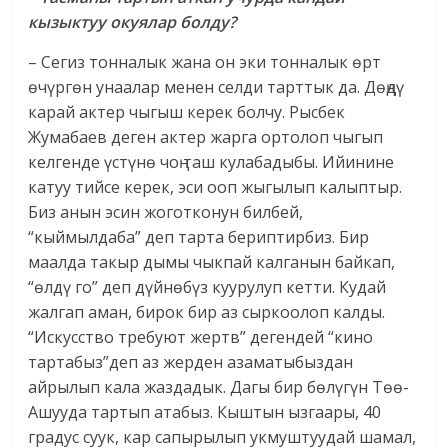
кызыктуу окуялар болду?
– Сегиз тонналык жана он эки тонналык өрт
өчүргөн унаалар менен селди тарттык да. Дөңдү
карай актер чыгыш керек болчу. Рысбек
Жумабаев деген актер жарга ортолоп чыгып
келгенде үстүнө чоң таш кулабадыбы. Ийинине
катуу тийсе керек, эси ооп жыгылып калыптыр.
Биз анын эсин жоготконун билбей,
“кыймылдаба” деп тарта бериптирбиз. Бир
маалда такыр дымы чыкпай калганын байкап,
“өлдү го” деп дүйнөбүз куурулуп кетти. Кудай
жалгап аман, бирок бир аз сыркоолоп калды.
“Искусство требуют жертв” дегендей “кино
тартабыз”деп аз жерден азаматыбыздан
айрылып кала жаздадык. Дагы бир бөлүгүн Төө-
Ашууда тартып атабыз. Кыштын ызгаары, 40
градус суук, кар сапырылып укмуштуудай шамал,