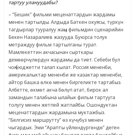
тартуу улануудабы?
– “Бешик” фильми меценаттардын жардамы
менен тартылды. Алдыда Баткен окуясы, түркүн
тагдырлар тууралуу жаңы фильмдин сценарийин
Бекен Назаралиев жазууда. Буюрса толук
метраждуу фильм тартылганы турат.
Мамлекеттин акчасынан сырткары
демөөрчүлөрдүн жардамы да тиет. Себеби бул
чоң бюджетти талап кылат. Россия мененби,
америкалыктар мененби же казактар мененби,
айтор башка өлкө менен биргеликте тартабыз.
Албетте, өкмөт акча бөлүп атат, бирок ал
замандын талабына ылайык фильм тартууга
толугу менен жетпей жатпайбы. Ошондуктан
меценаттардын жардамына муктажбыз.
“Белгисиз маршрутту” өз күчүбүз менен
чыгардык. Эми “Арапты үйлөндүргөндө” деген