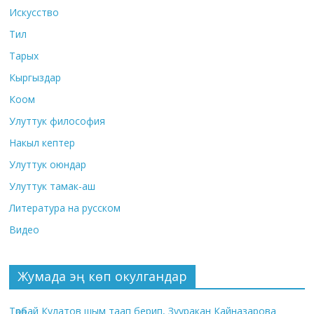
Искусство
Тил
Тарых
Кыргыздар
Коом
Улуттук философия
Накыл кептер
Улуттук оюндар
Улуттук тамак-аш
Литература на русском
Видео
Жумада эң көп окулгандар
Төрөбай Кулатов шым таап берип, Зууракан Кайназарова