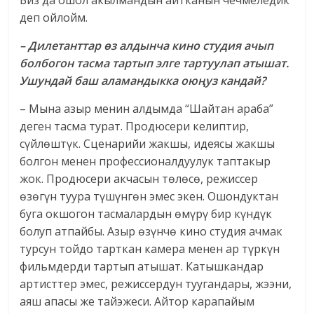
Биз да ошол акылмандын айтканын чечмеледик
деп ойлойм.
– Дилетанттар өз алдынча кино студия ачып
болбогон тасма тартып элге тартуулап атышат.
Ушундай баш аламандыкка оюңуз кандай?
– Мына азыр менин алдымда “Шайтан араба”
деген тасма турат. Продюсери келиптир,
сүйлөштүк. Сценарийи жакшы, идеясы жакшы
болгон менен профессионалдуулук таптакыр
жок. Продюсери акчасын төлөсө, режиссер
өзөгүн туура түшүнгөн эмес экен. Ошондуктан
буга окшогон тасмалардын өмүрү бир күндүк
болуп атпайбы. Азыр өзүнчө кино студия ачмак
турсун тойдо тарткан камера менен ар түркүн
фильмдерди тартып атышат. Катышкандар
артисттер эмес, режиссердун туугандары, жээни,
аяш апасы же тайэжеси. Айтор карапайым