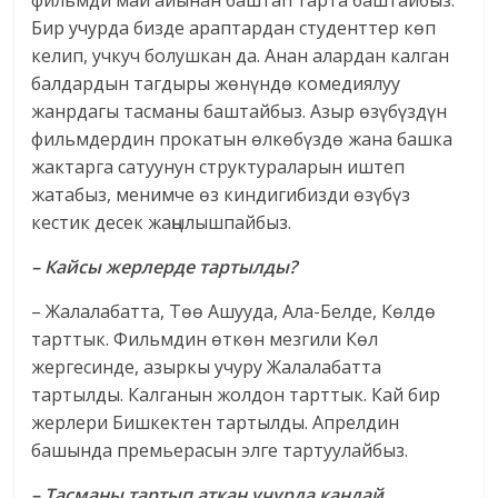
фильмди май айынан баштап тарта баштайбыз.
Бир учурда бизде араптардан студенттер көп
келип, учкуч болушкан да. Анан алардан калган
балдардын тагдыры жөнүндө комедиялуу
жанрдагы тасманы баштайбыз. Азыр өзүбүздүн
фильмдердин прокатын өлкөбүздө жана башка
жактарга сатуунун структураларын иштеп
жатабыз, менимче өз киндигибизди өзүбүз
кестик десек жаңылышпайбыз.
– Кайсы жерлерде тартылды?
– Жалалабатта, Төө Ашууда, Ала-Белде, Көлдө
тарттык. Фильмдин өткөн мезгили Көл
жергесинде, азыркы учуру Жалалабатта
тартылды. Калганын жолдон тарттык. Кай бир
жерлери Бишкектен тартылды. Апрелдин
башында премьерасын элге тартуулайбыз.
– Тасманы тартып аткан учурда кандай