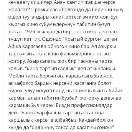
көчөдөгү кишилер. Анан кантип жакшы нерсе
жаралат? Премьерасы болгондо да биринчи күнү
ошол туугандары келет, эртеси эч ким жок. Бул
кыргыз кино сүйүүчүлөрүнүн табитин бузуп
жатат. 1926-жылдан да бир топ төмөн деңгээлге
түшүп кеттик. Ошондо “Крытый фургон” деген
Айша Карасаева ойногон кино бар. Ал азыркы
тартылып аткан көчө фильмдеринен он эсе
жогору. Азыр сапаты жок бир тасманы тарта
калып, “кино тартып салдык” деп атышпайбы.
Мейли тарта берсин ага каршылыгыбыз жок,
акчаң болсо бардык нерсени жасаганга болот.
Бирок, улуу искусствону, чыгармачылыкты бийик
кармап, анын табитин бузбай, жогорку деңгээлде
кармашыбыз керек. Бизди профессионалдар
дейт. Башкалар фильм тартып атканына
каршылык көрсөтө албайбыз. Кандай болгон
күндө да “бөдөнөнү сойсо да касапчы сойсун”