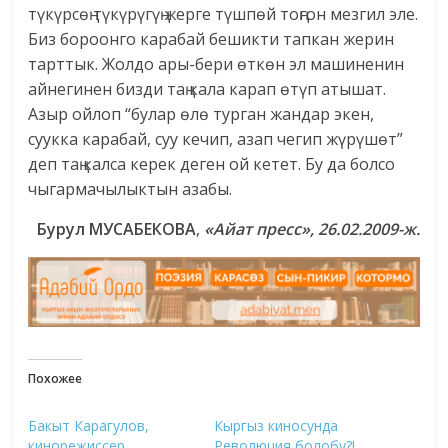
түкүрсөң түкүрүгүң жерге түшпөй тоңгон мезгил эле.
Биз бороонго карабай бешикти тапкан жерин
тарттык. Жолдо ары-бери өткөн эл машиненин
айнегинен бизди таң кала карап өтүп атышат.
Азыр ойлоп “булар өлө турган жандар экен,
суукка карабай, суу кечип, азап чегип жүрүшөт”
деп таң калса керек деген ой кетет. Бу да болсо
чыгармачылыктын азабы.
Бурул МУСАБЕКОВА
,
«
Айат пресс
»
, 26.02.2009-ж.
Похожее
Бакыт Карагулов,
Кыргыз киносунда
кинорежиссер,
Революция болобу?!