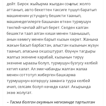
дейт. Бирок жыйырма жылдан соң алыс жолго
аттанып, авто бекеттен таксиге түшүп баратып
машиненин үстүндөгү бешикти таанып,
машинедегилерге башынан өткөн турмушун
төкпөй-чачпай айтып берет. Селден калган
бешикти таап алган киши менен таанышып,
анын көмөгү менен барып кызын көрөт. Жанына
жакын басып барбастан, алыстан кызынын жүзүн
таанып, апасына окшоштурат. Өзүнүн тагдыры
жалгыз экенине карабай, кызынын тирүү
экенине ыраазы болуп, турмушун бузгусу келбей
кетип калат. Ал эми чабанды жалган жалаа
менен соттотуп жиберген башкарма
турмушунун өзгөрүүсү заманга туура келбей
ичип, селсаяк болуп көчөдө калат. Акырында
экөө жолугат.
– Тасма болгон окуянын негизинде тартылган