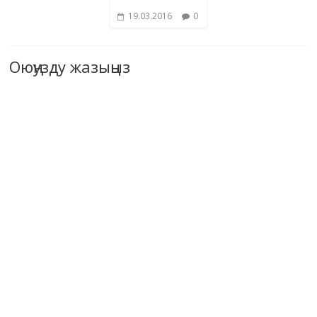
19.03.2016
0
Оюңузду жазыңыз