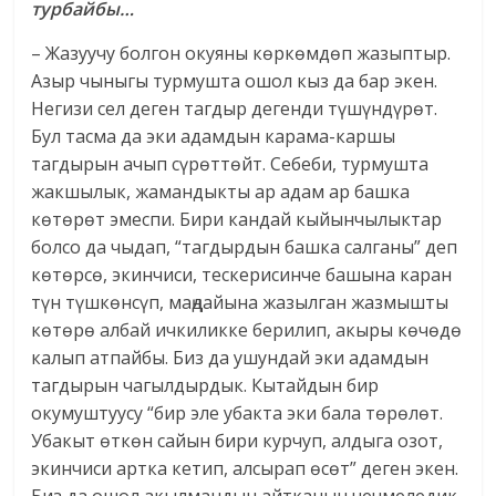
турбайбы…
– Жазуучу болгон окуяны көркөмдөп жазыптыр.
Азыр чыныгы турмушта ошол кыз да бар экен.
Негизи сел деген тагдыр дегенди түшүндүрөт.
Бул тасма да эки адамдын карама-каршы
тагдырын ачып сүрөттөйт. Себеби, турмушта
жакшылык, жамандыкты ар адам ар башка
көтөрөт эмеспи. Бири кандай кыйынчылыктар
болсо да чыдап, “тагдырдын башка салганы” деп
көтөрсө, экинчиси, тескерисинче башына каран
түн түшкөнсүп, маңдайына жазылган жазмышты
көтөрө албай ичкиликке берилип, акыры көчөдө
калып атпайбы. Биз да ушундай эки адамдын
тагдырын чагылдырдык. Кытайдын бир
окумуштуусу “бир эле убакта эки бала төрөлөт.
Убакыт өткөн сайын бири курчуп, алдыга озот,
экинчиси артка кетип, алсырап өсөт” деген экен.