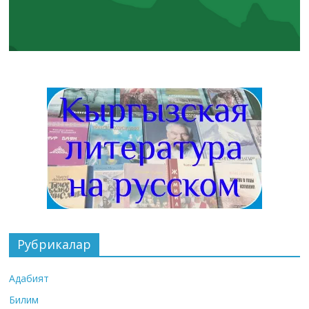
Рубрикалар
Адабият
Билим