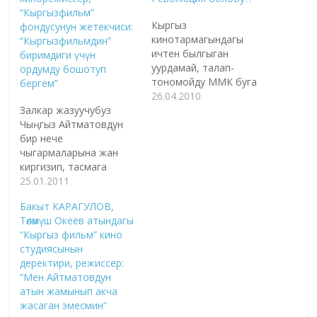
“Кыргызфильм”
Кыргыз
фондусунун жетекчиси:
кинотармагындагы
“Кыргызфильмдин”
ичтен былгыган
биримдиги үчүн
уурдамай, талап-
ордумду бошотуп
тономойду ММК буга
бергем”
чейин да жарыялап
26.04.2010
Залкар жазуучубуз
келген. Ошо чырдуу
Чыңгыз Айтматовдун
маселе күнү бүгүнкүгө
бир нече
чейин аягына чыкпай,
чыгармаларына жан
ал жердеги чыгармачыл
киргизип, тасмага
топтун иштешине терс
айландырган Төлөмүш
25.01.2011
таасирин тийгизип
Океев атындагы
келет. Биз
Бакыт КАРАГУЛОВ,
"Кыргызфильмдин"
режиссерлордун
Төлөмүш Океев атындагы
мурдагы жетекчиси
айрымын болуп аткан
“Кыргыз фильм” кино
белгилүү режиссёр
окуя тууралуу кепке
студиясынын
Бакыт Карагулов
тарттык. Темир
деректири, режиссер:
кызматынан кеткенден
Бирназаров,
“Мен Айтматовдун
кийин ошол эле
кинорежиссер: - Темир
атын жамынып акча
"Кыргызфильмде"
мырза, айтыңызчы,
жасаган эмесмин”
иштеген режиссёр
канткенде кыргыз