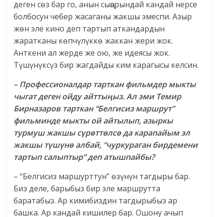
деген сөз бар го, анын сыңарындай кандай нерсе
болбосун чебер жасаганы жакшы эмеспи. Азыр
жөн эле кино деп тартып аткандардын
жаратканы көпчүлүккө жаккан жери жок.
Анткени ал жерде же ою, же идеясы жок.
Түшүнүксүз бир жагдайды ким карагысы келсин.
– Профессионалдар тарткан фильмдер мыкты
чыгат деген ойду айттыңыз. Ал эми Темир
Бирназаров тарткан “Белгисиз маршрут”
фильминде мыкты ой айтылып, азыркы
турмуш жакшы сүрөттөлсө да карапайым эл
жакшы түшүнө албай, “чуркураган бирдемени
тартып салыптыр” деп атышпайбы?
– “Белгисиз маршурттун” өзүнүн тагдыры бар.
Биз деле, барыбыз бир эле маршрутта
баратабыз. Ар кимибиздин тагдырыбыз ар
башка. Ар кандай кишилер бар. Ошону ачып