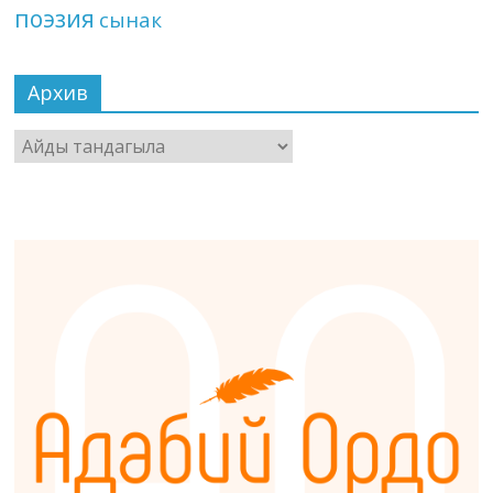
поэзия
сынак
Архив
Архив