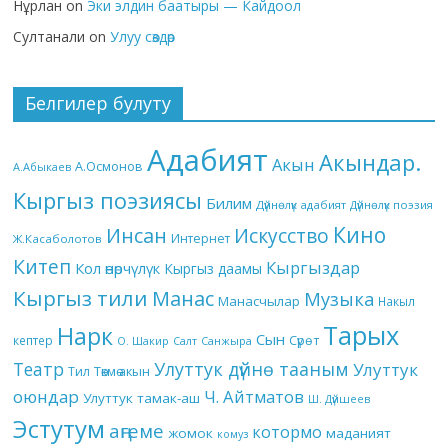
Нұрлан
on
Эки элдин баатыры — Кайдоол
Султанали
on
Улуу сөздөр
Белгилер булуту
Адабият
Акындар.
Акын
А.Осмонов
А.Абыкаев
Кыргыз поэзиясы
Билим
Дүйнөлүк адабият
Дүйнөлүк поэзия
Кино
Инсан
Искусство
Интернет
Ж.Касаболотов
Китеп
Кыргыздар
Кол өнөрчүлүк
Кыргыз даамы
Кыргыз тили
Манас
Музыка
Манасчылар
Накыл
Тарых
Нарк
Сын
кептер
Сүрөт
О. Шакир
Салт
Санжыра
Театр
Улуттук дүйнө тааным
Улуттук
Төкмө акын
Тил
оюндар
Ч. Айтматов
Улуттук тамак-аш
Ш. Дүйшеев
Эстутум
аңгеме
котормо
жомок
маданият
комуз