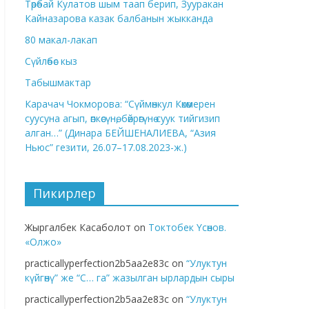
Төрөбай Кулатов шым таап берип, Зууракан
Кайназарова казак балбанын жыкканда
80 макал-лакап
Сүйлөбөс кыз
Табышмактар
Карачач Чокморова: “Сүймөнкул Көкөмерен
суусуна агып, өпкөсүнө, бөйрөгүнө суук тийгизип
алган…” (Динара БЕЙШЕНАЛИЕВА, “Азия
Ньюс” гезити, 26.07–17.08.2023-ж.)
Пикирлер
Жыргалбек Касаболот
on
Токтобек Үсөнов.
«Олжо»
practicallyperfection2b5aa2e83c
on
“Улуктун
күйгөнү” же “С… га” жазылган ырлардын сыры
practicallyperfection2b5aa2e83c
on
“Улуктун