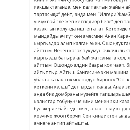
какшыктаганда, мен калпактын жайын ай
тартасыңар” дейт, анда мен: “Илгери Жам
унчукпай эле жеп кетпедиңер беле” деп т
казактын колунда иштеп атат. Кетериңде 
мындайды эч күткөн эмесмин. Анан Кара-
кыргыздар алып калган экен. Ошондукта
айттым. Нечен казак тукумун ачкачылыкт
кыргызды батыра албай жатсаң мага кел, 
айттым. Ошондо элдин баары кол чаап, б
айтыптыр. Айтыш байгесине эки машина 
убакта казак төкмөлөрдүн бирөөсү “Оо, 
кеткени калды” деп ырдап калды. Анда эк
анда биз домбраны музейге тапшырышыбы
калыстар тобунун чечими менен эки каза
бул жерде байгеде эмес, алар сөздү корд
көзүнчө жооп берчи. Сен киндиктен ылды
эмнеге антип айтышты.