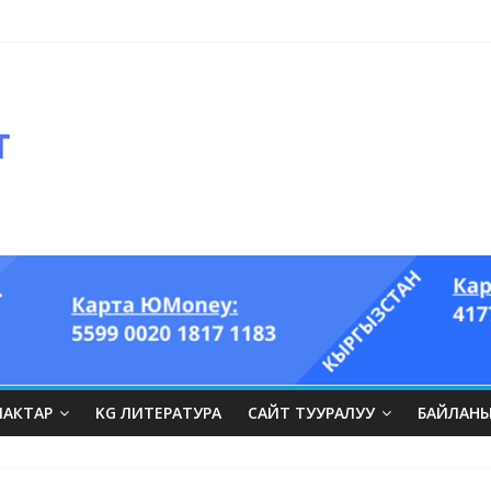
оглазый король” аттуу ыры он үч акындын котормосунда
ЛАКТАР
KG ЛИТЕРАТУРА
САЙТ ТУУРАЛУУ
БАЙЛАН