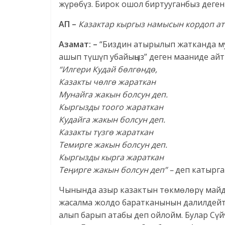
жүрөбүз. Бирок ошол биртууганбыз деген
АП –
Казактар кыргыз намысын кордоп ат
Азамат: –
“Биздин атырылып жатканда му
ашып түшүп убайыңыз” деген мааниде айт
“Илгери Кудай бөлгөндө,
Казакты чөлгө жараткан
Мунайга жакын болсун деп.
Кыргызды тоого жараткан
Кудайга жакын болсун деп.
Казакты түзгө жараткан
Темирге жакын болсун деп.
Кыргызды кырга жараткан
Теңирге жакын болсун деп” –
деп катырга
Чынында азыр казактын төкмөлөрү майд
жасалма жолдо баратканынын далилдейт.
алып барып атабы деп ойлойм. Булар Сү