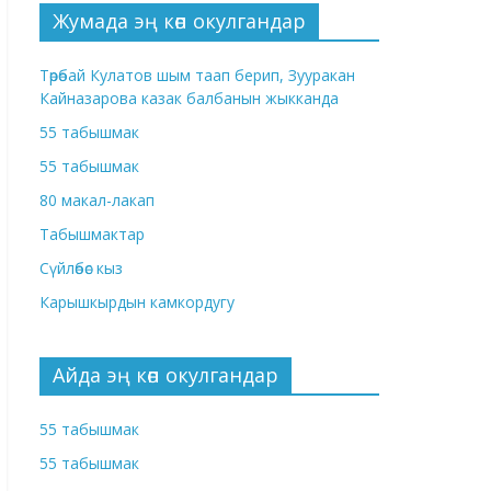
Жумада эң көп окулгандар
Төрөбай Кулатов шым таап берип, Зууракан
Кайназарова казак балбанын жыкканда
55 табышмак
55 табышмак
80 макал-лакап
Табышмактар
Сүйлөбөс кыз
Карышкырдын камкордугу
Айда эң көп окулгандар
55 табышмак
55 табышмак