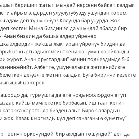
лышып беришип жатып мындай нерсени байкап калдык.
 чети айрым элдерден улуулугубузду ушундан көрөм.
ы адам деп түшүнөбүз? Колунда бар учурда. Жок
 деп келген. Мына биздин эл да ушундай абалда бир
н. Анан биздин да башка элдер үйрөнөр
ашка элдердин жакшы жактарын үйрөнүү биздин да
тарыбыз кыргызды кемсинткени көнүмүшкө айланды.
ри жүрөт. Анан орустардын” менин подьездимде 5-6
зээниң кейийт. Албетте, ушунчалыкка жеткенибизге
белеткен деңгээлге жетип калдык. Буга биринчи кезекте
 чыгышыбыз керек.
ашоодо да, турмушта да өтө чоң сыноолордон өтүп
гыздар кайсы мамлекетке барбасын, иш таап кетип
 казакка караганда бизден алыс. Бирок алардын
и жок. Казак кыргызды кул деп санаганы өкүнүчтүү”
бир төөнүн өркөчүндөй, бир аялдын төшүндөй” деп да