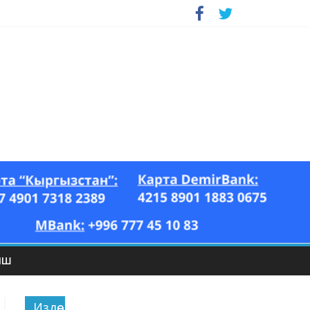
ЫШ
Издөө