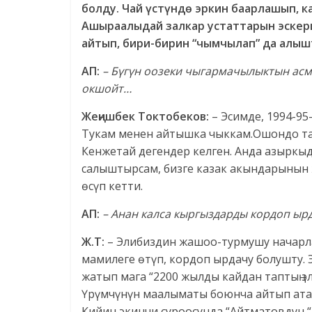
болду. Чай үстүндө эркин баарлашып, к
Ашыраалыдай залкар устаттарын эскер
айтып, бири-бирин “чымчылап” да алыш
АП:
– Бүгүн оозеки чыгармачылыктын ас
окшойт…
Жеңишбек Токтобеков:
– Эсимде, 1994-95
Тукам менен айтышка чыккам.Ошондо таң 
Кенжетай дегендер келген. Анда азыркы
салыштырсам, бизге казак акындарынын 
өсүп кетти.
АП:
– Анан калса кыргыздарды кордоп ыр
Ж.Т:
– Элибиздин жашоо-турмушу начарла
мамилеге өтүп, кордоп ырдачу болушту.
жатып мага “2200 жылды кайдан таптың эл
Үрүмчүнүн маалыматы боюнча айтып атасың
Кийин экинчи суроосунда “Айтматовдун “