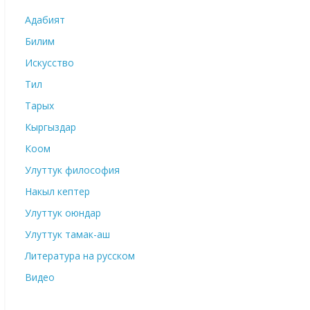
Адабият
Билим
Искусство
Тил
Тарых
Кыргыздар
Коом
Улуттук философия
Накыл кептер
Улуттук оюндар
Улуттук тамак-аш
Литература на русском
Видео