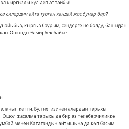
 эл кыргызды кул деп атпайбы!
са силердин айта турган кандай жообуңар бар?
найыбыз, кыргыз баурым, сендерге не болду, башыңдан
кан. Ошондо Элмирбек байке:
н.
аланып кетти. Бул негизинен алардын тарыхы
 Ошол жасалма тарыхы да бир аз текеберчиликке
йүмбай менен Катагандын айтышына да көп басым