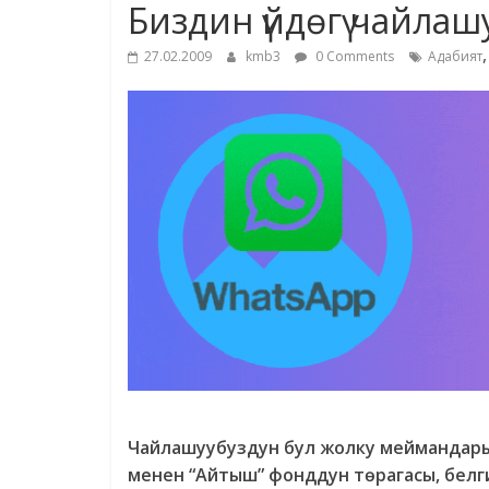
Биздин үйдөгү чайлаш
27.02.2009
kmb3
0 Comments
Адабият
Чайлашуубуздун бул жолку меймандары 
менен “Айтыш” фонддун төрагасы, бел