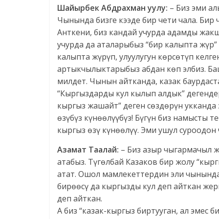
Шайырбек Абдрахман уулу:
– Биз эми а
Чынында бизге кээде бир чети чала. Бир
Анткени, биз кандай учурда адамды жакш
учурда да аталарыбыз “бир калыпта жүр”
калыпта жүрүп, улуулугун көрсөтүп келге
артыкчылыктарыбыз абдан көп элбиз. Б
милдет. Чынын айтканда, казак баурдас
“Кыргыздарды кул кылып алдык” дегенде
кыргыз жашайт” деген сөздөрүн укканда 
өзүбүз күнөөлүүбүз! Бүгүн биз намысты те
кыргыз өзү күнөөлүү. Эми ушул суроодон
Азамат Таалай:
– Биз азыр чыгармачыл ж
атабыз. Түгөлбай Казаков бир жолу “кыр
атат. Ошол мамлекеттердин эли чынында
бирөөсү да кыргызды кул деп айткан жер
деп айткан.
А биз “казак-кыргыз биртууган, ал эмес 