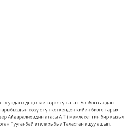
осундагы деңгээлди көрсөтүп атат. Болбосо андан
ларыбыздын көзү өтүп кеткенден кийин бизге тарых
дер Айдаралиевдин атасы А.Т.) мамлекеттин бир кызыл
рган Тууганбай аталарыбыз Таластан ашуу ашып,