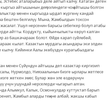
 Эстебес аталарыбыз деле айтып калчу. Катаган деген
-кыргыз айтышынын деңгээлиндеги чоң айтышы болгон
алыктар менен кыргызда ырдап жүргөнү кандай
а бештен белгилүү. Мына, Жамбылдын токсон
асалат. Ушул нерсенин барысы себепкер болуп атабы
дерди айтты. Кордукту, кыйынчылыкты көрүп калган
ир аз башкачараак болот. Өйдө карап сүйлөбөй,
раак кылат. Казактын мурдагы акындары эки элдин
е кылчу. Кийинки Аалы экөбүздүн курагыбыздагы
ган менен Сүйүндүн айтышы деп казактар киргизип
исалы, Нурмолдо, Ниязаалынын бизге ырлары жетпесе
бизге жеткен эмес. Булар жөн эле өздөрүнүн
үү үчүн ушундай нерселерди чыгарып алган.
да Алымкул, Калык, Осмонкулдар куттуктап барып
енип, Жамбыл аларды теңине албай, жакшы кабыл