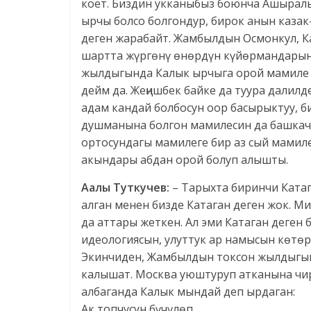
коет. Биздин укканыбыз боюнча Ашыралы,
ырчы болсо болгондур, бирок анын казак
деген жарабайт. Жамбылдын Осмонкул, К
шартта жүргөнү өнөрдүн күйөрмандарын
жылдыгында Калык ырчыга орой мамиле ж
дейм да. Жеңишбек байке да туура далил
адам кандай болбосун оор басырыктуу, б
душманына болгон мамилесин да башкача
ортосундагы мамилеге бир аз сый мамил
акындары абдан орой болуп алышты.
Аалы Туткучев:
– Тарыхта биринчи Ката
алган менен бизде Катаган деген жок. М
да аттары жеткен. Ал эми Катаган деген 
идеологиясын, улуттук ар намысын көтөр
Экинчиден, Жамбылдын токсон жылдыгын
калышат. Москва уюштуруп атканына чир
албаганда Калык мындай деп ырдаган:
Ак топчусун бүчүлөп,