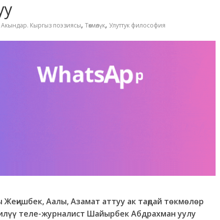
уу
,
,
,
Акындар. Кыргыз поэзиясы
Төкмөлүк
Улуттук философия
Жеңишбек, Аалы, Азамат аттуу ак таңдай төкмөлөр
гилүү теле-журналист Шайырбек Абдрахман уулу