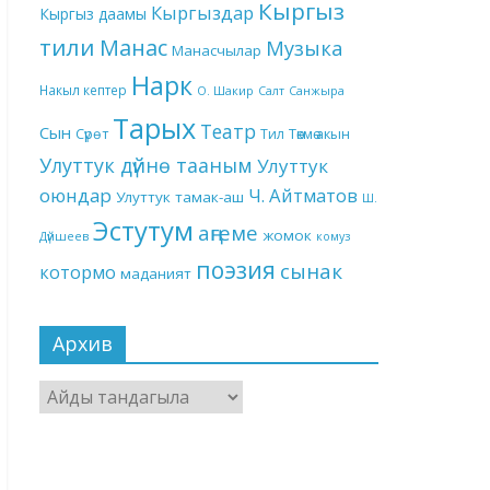
Кыргыз
Кыргыздар
Кыргыз даамы
тили
Манас
Музыка
Манасчылар
Нарк
Накыл кептер
О. Шакир
Салт
Санжыра
Тарых
Театр
Сын
Төкмө акын
Сүрөт
Тил
Улуттук дүйнө тааным
Улуттук
оюндар
Ч. Айтматов
Улуттук тамак-аш
Ш.
Эстутум
аңгеме
жомок
Дүйшеев
комуз
поэзия
сынак
котормо
маданият
Архив
Архив