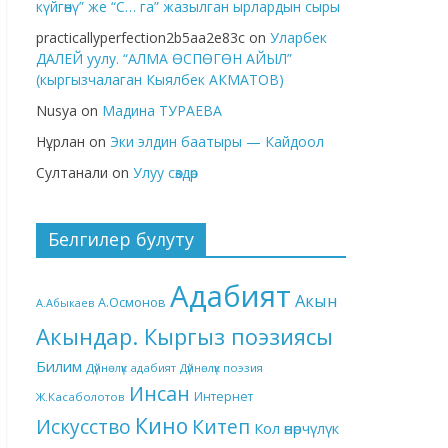
күйгөнү” же “С… га” жазылган ырлардын сыры
practicallyperfection2b5aa2e83c
on
Уларбек
ДАЛЕЙ уулу. “АЛМА ӨСПӨГӨН АЙЫЛ”
(кыргызчалаган Кыялбек АКМАТОВ)
Nusya
on
Мадина ТУРАЕВА
Нұрлан
on
Эки элдин баатыры — Кайдоол
Султанали
on
Улуу сөздөр
Белгилер булуту
Адабият
Акын
А.Осмонов
А.Абыкаев
Акындар. Кыргыз поэзиясы
Билим
Дүйнөлүк адабият
Дүйнөлүк поэзия
Инсан
Интернет
Ж.Касаболотов
Кино
Китеп
Искусство
Кол өнөрчүлүк