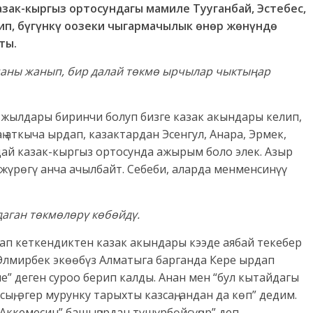
азак-кыргыз ортосундагы мамиле Тууганбай, Эстебес,
ип, бүгүнкү оозеки чыгармачылык өнөр жөнүндө
ты.
маны жанып, бир далай төкмө ырчылар чыктыңар
-жылдары биринчи болуп бизге казак акындары келип,
аткыча ырдап, казактардан Эсенгул, Анара, Эрмек,
дай казак-кыргыз ортосунда ажырым боло элек. Азыр
жүрөгү анча ачылбайт. Себеби, аларда менменсинүү
даган төкмөлөрү көбөйдү.
п кеткендиктен казак акындары кээде аябай текебер
 Элмирбек экөөбүз Алматыга барганда Кере ырдап
е” деген суроо берип калды. Анан мен “бул кытайдагы
, эгер мурунку тарыхты казсаң, андан да көп” дедим.
Аккемесин” башыңардан түшүрбөйсүңөр” деп