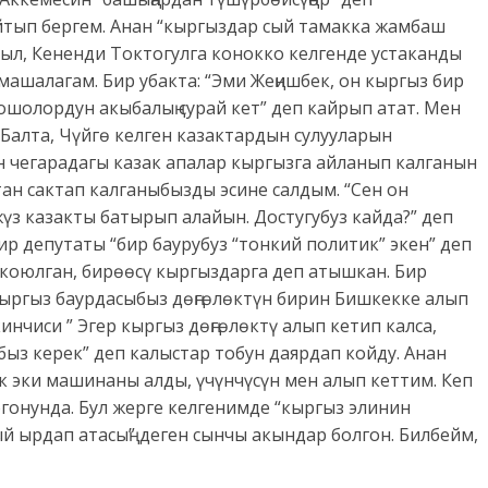
тып бергем. Анан “кыргыздар сый тамакка жамбаш
был, Кененди Токтогулга конокко келгенде устаканды
амашалагам. Бир убакта: “Эми Жеңишбек, он кыргыз бир
ошолордун акыбалың сурай кет” деп кайрып атат. Мен
Балта, Чүйгө келген казактардын сулууларын
н чегарадагы казак апалар кыргызга айланып калганын
ан сактап калганыбызды эсине салдым. “Сен он
жүз казакты батырып алайын. Достугубуз кайда?” деп
ир депутаты “бир баурубуз “тонкий политик” экен” деп
коюлган, бирөөсү кыргыздарга деп атышкан. Бир
кыргыз баурдасыбыз дөңгөлөктүн бирин Бишкекке алып
инчиси ” Эгер кыргыз дөңгөлөктү алып кетип калса,
з керек” деп калыстар тобун даярдап койду. Анан
к эки машинаны алды, үчүнчүсүн мен алып кеттим. Кеп
огонунда. Бул жерге келгенимде “кыргыз элинин
й ырдап атасың” деген сынчы акындар болгон. Билбейм,