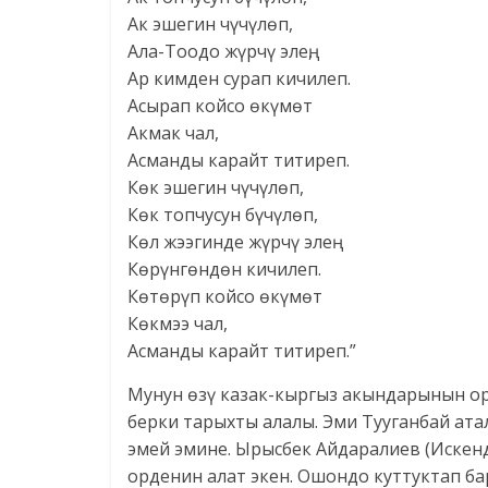
Ак эшегин чүчүлөп,
Ала-Тоодо жүрчү элең,
Ар кимден сурап кичилеп.
Асырап койсо өкүмөт
Акмак чал,
Асманды карайт титиреп.
Көк эшегин чүчүлөп,
Көк топчусун бүчүлөп,
Көл жээгинде жүрчү элең
Көрүнгөндөн кичилеп.
Көтөрүп койсо өкүмөт
Көкмээ чал,
Асманды карайт титиреп.”
Мунун өзү казак-кыргыз акындарынын орт
берки тарыхты алалы. Эми Тууганбай ата
эмей эмине. Ырысбек Айдаралиев (Искен
орденин алат экен. Ошондо куттуктап ба