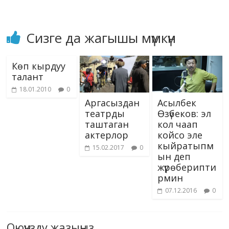
Сизге да жагышы мүмкүн
Көп кырдуу
талант
18.01.2010
0
Аргасыздан
Асылбек
театрды
Өзүбеков: эл
таштаган
кол чаап
актерлор
койсо эле
кыйратыпм
15.02.2017
0
ын деп
жүрөберипти
рмин
07.12.2016
0
Оюңузду жазыңыз