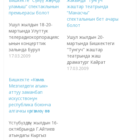
Бишкекте “Сүйүү жөнүндө
Жакында “Тунгуч”
уламыш” спектаклынын
жаштар театрында
премьерасы болот
“Манасчы”
спекталынын бет ачары
Ушул жылдын 18-20-
болот
мартында Улуттук
телерадиокорпорацияс
Ушул жылдын 20-
ынын концерттик
мартында Бишкектеги
залында Бурул
"Тунгуч" жаштар
Калбаеванын "Сүйүү
17.03.2009
театрында жаш
жөнүндө уламыш"
драматург Кайрат
пьесасы боюнча
Иманалиевдин
17.03.2009
спектаклдын
"Манасчы"
Бишкекте «Көчмөн.
премьерасы болот. Бул
спекталынын бет ачары
Мезгилдеги агым»
туурасында
болот. Бул туурасында
аттуу заманбап
Кыргызстандагы
Кыргызстандагы
искусствонун
Швейцария
Швейцария
республика боюнча
кызматташтык
кызматташтык
алгачкы көргөзмөсү өтөт
бюросунун коомчулук
бюросунун коомчулук
менен байланыш
менен байланыш
Үстүбүздөгү жылдын 16-
боюнча адиси Турсунай
боюнча адиси Турсунай
октябрында Г.Айтиев
Чодурова билдирди.
Чодурова билдирди.
атындагы Кыргыз
Маалыматка ылайык,
Маалыматка ылайык,