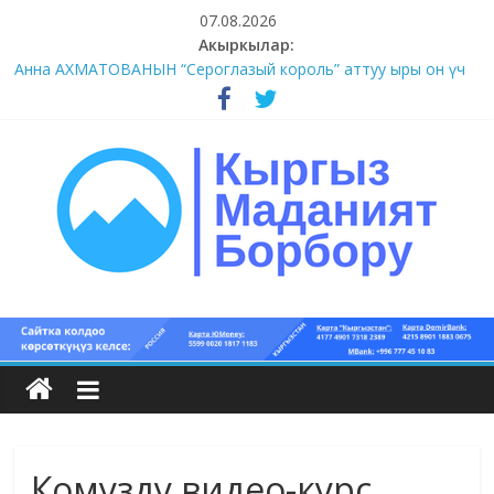
Skip
07.08.2026
to
Акыркылар:
content
Анна АХМАТОВАНЫН “Сероглазый король” аттуу ыры он үч
акындын котормосунда
#11-12 (55 сөз сынагы)
#9-10 (55 сөз сынагы)
#5-8 (55 сөз сынагы)
#1-4 (55 сөз сынагы)
Кыргыз
маданият
борбору
Комузду видео-курс
Кыргыз