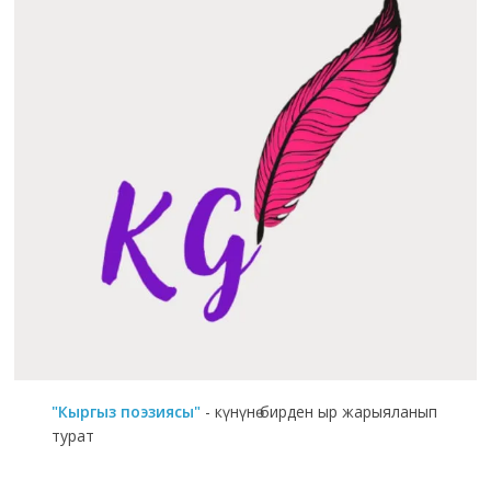
"Кыргыз поэзиясы"
- күнүнө бирден ыр жарыяланып
турат