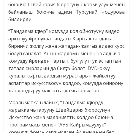
боюнча Швейцария бюросунун коомчулук менен
байланыш боюнча адиси Турсунай Чодурова
билдирди.
“Тандалма күүлөр” комузда кол ойнотууну видео
аркылуу үйрөнүү жаатындагы Кыргызстандагы
биринчи жолку жана жападан-жалгыз видео курс
болуп саналат. Анын жардамы менен өз алдыча
комузду үйрөнүүдөн тартып, бул улуттук аспаптын
татаал сырларын да билүүгө болот. DVD-окуу
куралы кыргыздардын мурастарын жайылтуу,
аспаптар искусствосун колдоо, комузда ойноону
жандандыруу максатында чыгарылган.
Маалыматка ылайык, “Тандалма күүлөрдү”
жарыкка чыгарууну Швейцария бюросунун
Искусство жана маданиятты колдоо боюнча
программасы менен “АУБ-Кайрымдуулук”
коомдук фонду каржылаган. Ал эми анын бет