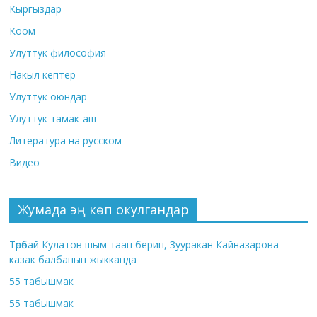
Кыргыздар
Коом
Улуттук философия
Накыл кептер
Улуттук оюндар
Улуттук тамак-аш
Литература на русском
Видео
Жумада эң көп окулгандар
Төрөбай Кулатов шым таап берип, Зууракан Кайназарова
казак балбанын жыкканда
55 табышмак
55 табышмак