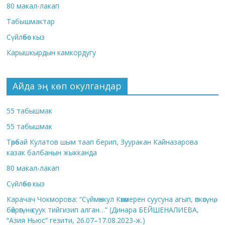
80 макал-лакап
Табышмактар
Сүйлөбөс кыз
Карышкырдын камкордугу
Айда эң көп окулгандар
55 табышмак
55 табышмак
Төрөбай Кулатов шым таап берип, Зууракан Кайназарова
казак балбанын жыкканда
80 макал-лакап
Сүйлөбөс кыз
Карачач Чокморова: “Сүймөнкул Көкөмерен суусуна агып, өпкөсүнө,
бөйрөгүнө суук тийгизип алган…” (Динара БЕЙШЕНАЛИЕВА,
“Азия Ньюс” гезити, 26.07–17.08.2023-ж.)