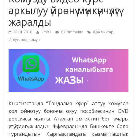
маданияты
аркылуу үйрөнүү мүмкүнчүлүгү
жана
жаралды
адабияты
,
29.01.2010
kmb3
0 Comments
Жаңылыктар
,
Искусство
комуз
Кыргызстанда “Тандалма күүлөр” аттуу комузда
кол ойнотуу боюнча окуу пособиесинин DVD
версиясы чыкты. Аталган эмгектин бет ачары
үстүбүздөгү жылдын 4-февралында Бишкекте боло
тургандыгын, Кыргызстандагы кызматташтык