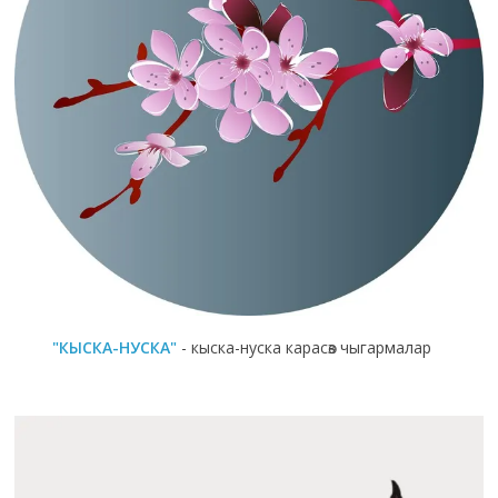
"КЫСКА-НУСКА"
- кыска-нуска карасөз чыгармалар