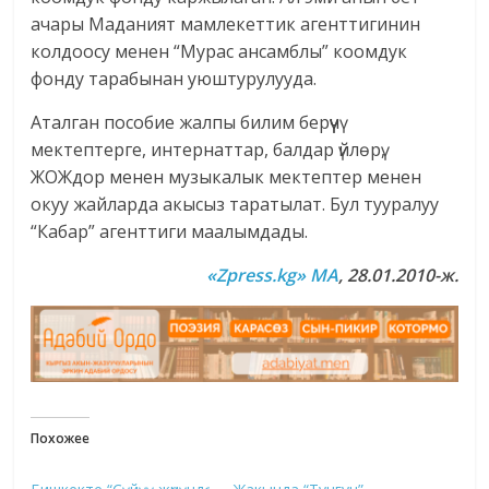
ачары Маданият мамлекеттик агенттигинин
колдоосу менен “Мурас ансамблы” коомдук
фонду тарабынан уюштурулууда.
Аталган пособие жалпы билим берүүчү
мектептерге, интернаттар, балдар үйлөрү,
ЖОЖдор менен музыкалык мектептер менен
окуу жайларда акысыз таратылат. Бул тууралуу
“Кабар” агенттиги маалымдады.
«Zpress.kg» МА
, 28.01.2010-ж.
Похожее