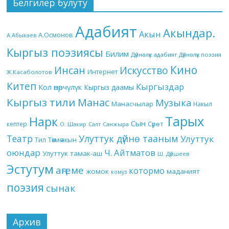
Белгилер булуту
Адабият
Акындар.
Акын
А.Осмонов
А.Абыкаев
Кыргыз поэзиясы
Билим
Дүйнөлүк адабият
Дүйнөлүк поэзия
Кино
Инсан
Искусство
Интернет
Ж.Касаболотов
Китеп
Кыргыздар
Кол өнөрчүлүк
Кыргыз даамы
Кыргыз тили
Манас
Музыка
Манасчылар
Накыл
Тарых
Нарк
Сын
кептер
Сүрөт
О. Шакир
Салт
Санжыра
Театр
Улуттук дүйнө тааным
Улуттук
Төкмө акын
Тил
оюндар
Ч. Айтматов
Улуттук тамак-аш
Ш. Дүйшеев
Эстутум
аңгеме
котормо
жомок
маданият
комуз
поэзия
сынак
Архив