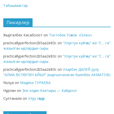
Табышмактар
Пикирлер
Жыргалбек Касаболот
on
Токтобек Үсөнов. «Олжо»
practicallyperfection2b5aa2e83c
on
“Улуктун күйгөнү” же “С… га”
жазылган ырлардын сыры
practicallyperfection2b5aa2e83c
on
“Улуктун күйгөнү” же “С… га”
жазылган ырлардын сыры
practicallyperfection2b5aa2e83c
on
Уларбек ДАЛЕЙ уулу.
“АЛМА ӨСПӨГӨН АЙЫЛ” (кыргызчалаган Кыялбек АКМАТОВ)
Nusya
on
Мадина ТУРАЕВА
Нұрлан
on
Эки элдин баатыры — Кайдоол
Султанали
on
Улуу сөздөр