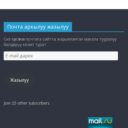
Почта аркылуу жазылуу
Сиз көрсөткөн почтага сайтта жарыяланган макала тууралуу
билдирүү келип турат.
E-
mail
дарек
Жазылуу
Join 25 other subscribers