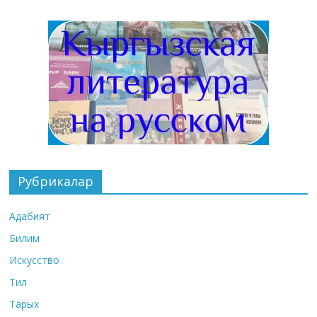
Рубрикалар
Адабият
Билим
Искусство
Тил
Тарых