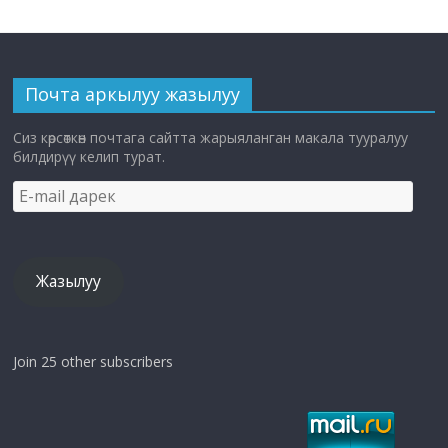
Почта аркылуу жазылуу
Сиз көрсөткөн почтага сайтта жарыяланган макала тууралуу
билдирүү келип турат.
E-
mail
дарек
Жазылуу
Join 25 other subscribers