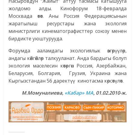
Насыровдун “Жайыт” аттуу тасмасы катышууга
жолдомо алды. Кинофорум 18-февралда
Москвада өтөт. Аны Россия Федерациясынын
жаратылыш ресурстары жана экология
министрлиги кинематографисттер союзу менен
бирдикте уюштурууда.
Форумда ааламдагы экологиялык өзгөрүүлөр,
андагы көйгөйлөр талкууланат. Анда бардыгы болуп
экология маселесин көтөргөн Россия, Азербайжан,
Беларусия, Болгария, Грузия, Украина жана
Кыргызстандан 56 даректүү кинотасма көрсөтүлөт.
М.Момуналиева,
«Кабар» МА
, 01.02.2010-ж.