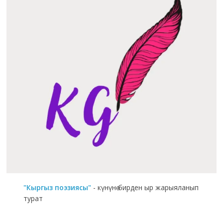
"Кыргыз поэзиясы"
- күнүнө бирден ыр жарыяланып
турат