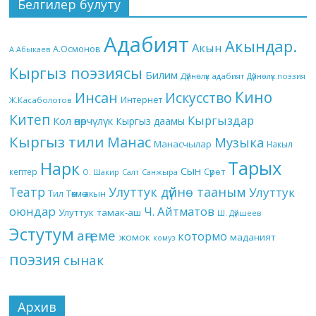
Белгилер булуту
Адабият
Акындар.
Акын
А.Осмонов
А.Абыкаев
Кыргыз поэзиясы
Билим
Дүйнөлүк адабият
Дүйнөлүк поэзия
Кино
Инсан
Искусство
Интернет
Ж.Касаболотов
Китеп
Кыргыздар
Кол өнөрчүлүк
Кыргыз даамы
Кыргыз тили
Манас
Музыка
Манасчылар
Накыл
Тарых
Нарк
Сын
кептер
Сүрөт
О. Шакир
Салт
Санжыра
Театр
Улуттук дүйнө тааным
Улуттук
Төкмө акын
Тил
оюндар
Ч. Айтматов
Улуттук тамак-аш
Ш. Дүйшеев
Эстутум
аңгеме
котормо
жомок
маданият
комуз
поэзия
сынак
Архив