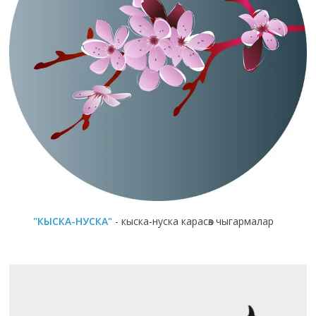
"КЫСКА-НУСКА"
- кыска-нуска карасөз чыгармалар