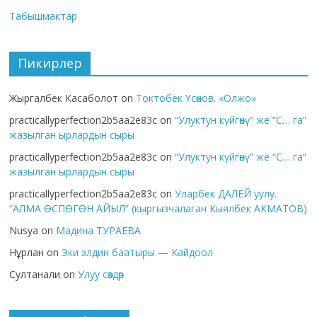
Табышмактар
Пикирлер
Жыргалбек Касаболот
on
Токтобек Үсөнов. «Олжо»
practicallyperfection2b5aa2e83c
on
“Улуктун күйгөнү” же “С… га”
жазылган ырлардын сыры
practicallyperfection2b5aa2e83c
on
“Улуктун күйгөнү” же “С… га”
жазылган ырлардын сыры
practicallyperfection2b5aa2e83c
on
Уларбек ДАЛЕЙ уулу.
“АЛМА ӨСПӨГӨН АЙЫЛ” (кыргызчалаган Кыялбек АКМАТОВ)
Nusya
on
Мадина ТУРАЕВА
Нұрлан
on
Эки элдин баатыры — Кайдоол
Султанали
on
Улуу сөздөр