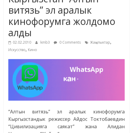
маданияты
витязь” эл аралык
жана
кинофорумга жолдомо
адабияты
алды
,
02.02.2010
kmb3
0 Comments
Жаңылыктар
,
Искусство
Кино
“Алтын витязь” эл аралык кинофорумга
Кыргызстандык режиссер Айдос Токтобаевдин
“Цивилизацияга саякат” жана Алидан