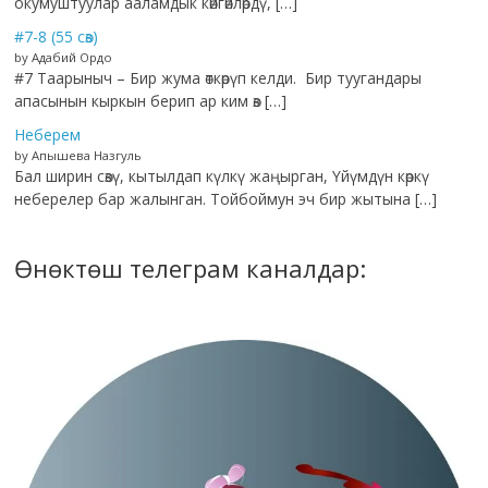
окумуштуулар ааламдык көйгөйлөрдү, […]
#7-8 (55 сөз)
by Адабий Ордо
#7 Таарыныч – Бир жума өткөрүп келди. Бир туугандары
апасынын кыркын берип ар ким өз […]
Неберем
by Апышева Назгуль
Бал ширин сөзү, кытылдап күлкү жаңырган, Үйүмдүн көркү
неберелер бар жалынган. Тойбоймун эч бир жытына […]
Өнөктөш телеграм каналдар: