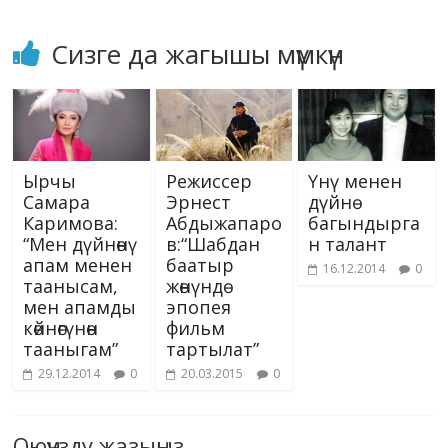
Сизге да жагышы мүмкүн
Режиссер
Ырчы
Үнү менен
Эрнест
Самара
дүйнө
Абдыжапаро
Каримова:
багындырга
в:“Шабдан
“Мен дүйнөнү
н талант
баатыр
апам менен
16.12.2014
0
жөнүндө
таанысам,
эпопея
мен апамды
фильм
көйнөгүнөн
тартылат”
тааныгам”
20.03.2015
0
29.12.2014
0
Оюңузду жазыңыз