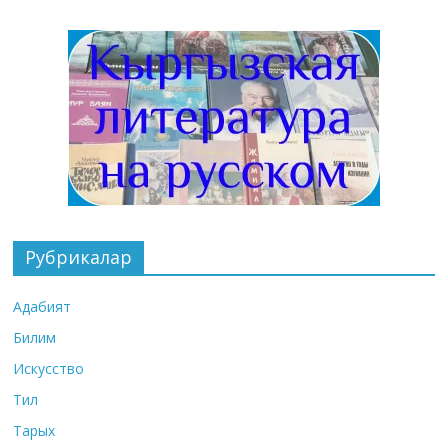
Рубрикалар
Адабият
Билим
Искусство
Тил
Тарых