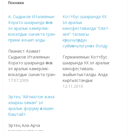
Похожее
А. Сыдыков Италиянын
Коттбус шаарында XX
Корато шаарында өткөн
эл аралык
эл аралык камерлик-
кинофестивалда “Свет-
вокалдык сынакта гран-
аке” тасмасы
прини жеңип алды
көрүүчүлөрдүн
сүймөнчүлүгүнө ээ болду
Пианист Азамат
Сыдыков Италиянын
Германиянын Коттбус
Корато шаарында өткөн
шаарында XX эл аралык
эл аралык камерлик-
кинофестиваль
вокалдык сынакта гран-
жыйынтыкталды. Анда
прини жеңип алды. Бул
17.07.2009
кыргызстандык
тууралуу "КАБАР"
режиссер Актан Арым
12.11.2010
маалымат
Кубаттын “Свет-аке”
Эртең “Айтматов жана
агенттигинде өткөн
тасмасы көрүүчүлөрдүн
азыркы заман” эл
пресс-конференцияда
сүймөнчүлүгүнө ээ болду.
аралык форуму өз ишин
КР маданият жана
Бул тууралуу тасманын
баштайт
маалымат министринин
продюсери Алтынай
чыгармачылык тобунун
Койчуманова билдирди.
Эртең Ала-Арча
жетекчиси Владимир
Анын айтымында, бул