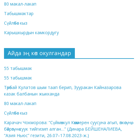
80 макал-лакап
Табышмактар
Сүйлөбөс кыз
Карышкырдын камкордугу
Айда эң көп окулгандар
55 табышмак
55 табышмак
Төрөбай Кулатов шым таап берип, Зууракан Кайназарова
казак балбанын жыкканда
80 макал-лакап
Сүйлөбөс кыз
Карачач Чокморова: “Сүймөнкул Көкөмерен суусуна агып, өпкөсүнө,
бөйрөгүнө суук тийгизип алган…” (Динара БЕЙШЕНАЛИЕВА,
“Азия Ньюс” гезити, 26.07–17.08.2023-ж.)