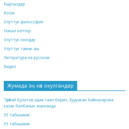
Кыргыздар
Коом
Улуттук философия
Накыл кептер
Улуттук оюндар
Улуттук тамак-аш
Литература на русском
Видео
Жумада эң көп окулгандар
Төрөбай Кулатов шым таап берип, Зууракан Кайназарова
казак балбанын жыкканда
55 табышмак
55 табышмак