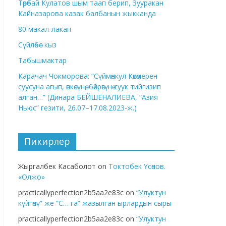
Төрөбай Кулатов шым таап берип, Зууракан
Кайназарова казак балбанын жыкканда
80 макал-лакап
Сүйлөбөс кыз
Табышмактар
Карачач Чокморова: “Сүймөнкул Көкөмерен
суусуна агып, өпкөсүнө, бөйрөгүнө суук тийгизип
алган…” (Динара БЕЙШЕНАЛИЕВА, “Азия
Ньюс” гезити, 26.07–17.08.2023-ж.)
Пикирлер
Жыргалбек Касаболот
on
Токтобек Үсөнов.
«Олжо»
practicallyperfection2b5aa2e83c
on
“Улуктун
күйгөнү” же “С… га” жазылган ырлардын сыры
practicallyperfection2b5aa2e83c
on
“Улуктун