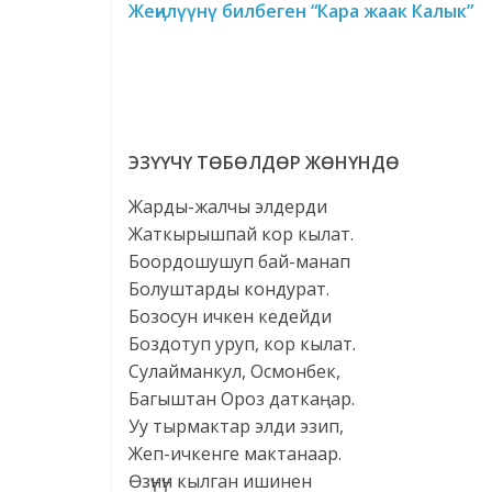
Жеӊилүүнү билбеген “Кара жаак Калык”
ЭЗҮҮЧҮ ТӨБӨЛДӨР ЖӨНҮНДӨ
Жарды-жалчы элдерди
Жаткырышпай кор кылат.
Боордошушуп бай-манап
Болуштарды кондурат.
Бозосун ичкен кедейди
Боздотуп уруп, кор кылат.
Сулайманкул, Осмонбек,
Багыштан Ороз даткаңар.
Уу тырмактар элди эзип,
Жеп-ичкенге мактанаар.
Өзүнүн кылган ишинен