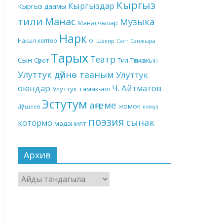
Кыргыз
Кыргыздар
Кыргыз даамы
тили
Манас
Музыка
Манасчылар
Нарк
Накыл кептер
О. Шакир
Салт
Санжыра
Тарых
Театр
Сын
Төкмө акын
Сүрөт
Тил
Улуттук дүйнө тааным
Улуттук
оюндар
Ч. Айтматов
Улуттук тамак-аш
Ш.
Эстутум
аңгеме
жомок
Дүйшеев
комуз
поэзия
сынак
котормо
маданият
Архив
Архив