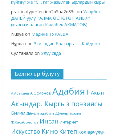
күйгөнү” же “С… га” жазылган ырлардын сыры
practicallyperfection2b5aa2e83c
on
Уларбек
ДАЛЕЙ уулу. “АЛМА ӨСПӨГӨН АЙЫЛ”
(кыргызчалаган Кыялбек АКМАТОВ)
Nusya
on
Мадина ТУРАЕВА
Нұрлан
on
Эки элдин баатыры — Кайдоол
Султанали
on
Улуу сөздөр
Белгилер булуту
Адабият
Акын
А.Осмонов
А.Абыкаев
Акындар. Кыргыз поэзиясы
Билим
Дүйнөлүк адабият
Дүйнөлүк поэзия
Инсан
Интернет
Ж.Касаболотов
Кино
Китеп
Искусство
Кол өнөрчүлүк