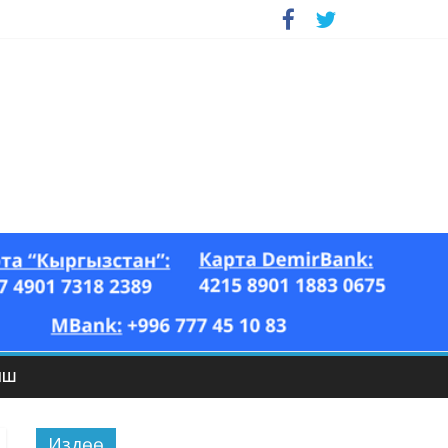
ЫШ
Издөө