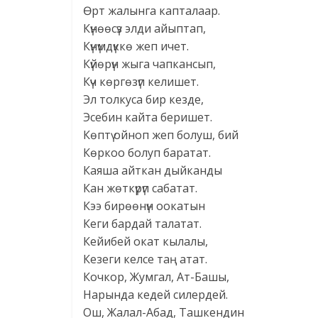
Өрт жалынга капталаар.
Күнөөсүз элди айыптап,
Күнүмдүккө жеп ичет.
Күйөрүн жыга чапкансып,
Күч көргөзүп келишет.
Эл толкуса бир кезде,
Эсебин кайта беришет.
Көптү ойноп жеп болуш, бий
Көркоо болуп баратат.
Каяша айткан дыйканды
Кан жөткүрүп сабатат.
Кээ бирөөнүн оокатын
Кеги бардай талатат.
Кейибей окат кылалы,
Кезеги келсе таң атат.
Кочкор, Жумгал, Ат-Башы,
Нарында кедей силердей.
Ош, Жалал-Абад, Ташкендин