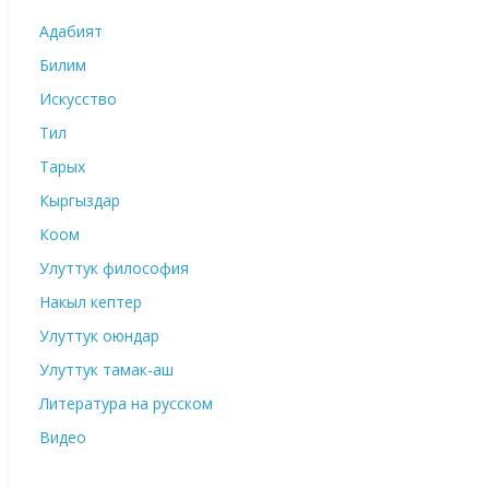
Адабият
Билим
Искусство
Тил
Тарых
Кыргыздар
Коом
Улуттук философия
Накыл кептер
Улуттук оюндар
Улуттук тамак-аш
Литература на русском
Видео