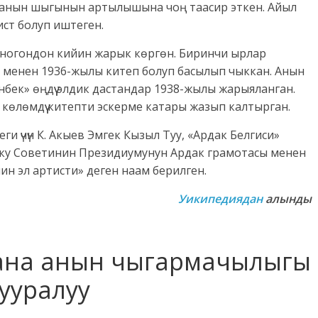
— анын шыгынын артылышына чоң таасир эткен. Айыл
ст болуп иштеген.
ногондон кийин жарык көргөн. Биринчи ырлар
менен 1936-жылы китеп болуп басылып чыккан. Анын
ек» өңдүү элдик дастандар 1938-жылы жарыяланган.
 көлөмдүү китепти эскерме катары жазып калтырган.
ги үчүн К. Акыев Эмгек Кызыл Туу, «Ардак Белгиси»
рку Советинин Президиумунун Ардак грамотасы менен
ин эл артисти» деген наам берилген.
Уикипедиядан
алынды
жана анын чыгармачылыгы
ууралуу