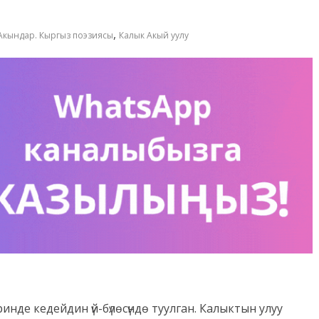
,
Акындар. Кыргыз поэзиясы
Калык Акый уулу
де кедейдин үй-бүлөсүндө туулган. Калыктын улуу