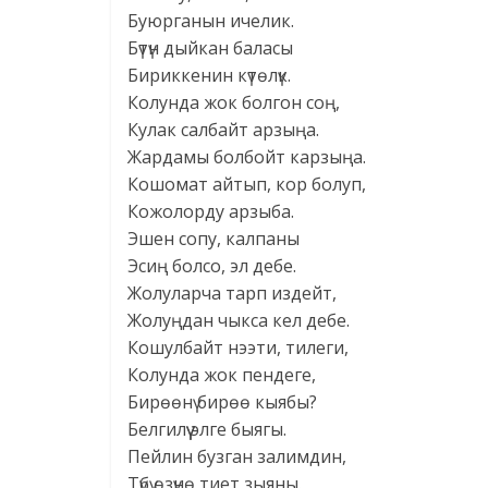
Буюрганын ичелик.
Бүтүн дыйкан баласы
Бириккенин күтөлүк.
Колунда жок болгон соң,
Кулак салбайт арзыңа.
Жардамы болбойт карзыңа.
Кошомат айтып, кор болуп,
Кожолорду арзыба.
Эшен сопу, калпаны
Эсиң болсо, эл дебе.
Жолуларча тарп издейт,
Жолуңдан чыкса кел дебе.
Кошулбайт нээти, тилеги,
Колунда жок пендеге,
Бирөөнү бирөө кыябы?
Белгилүү элге быягы.
Пейлин бузган залимдин,
Түбү өзүнө тиет зыяны.