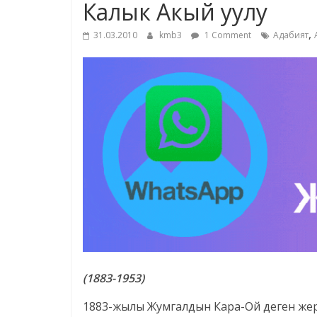
Калык Акый уулу
,
31.03.2010
kmb3
1 Comment
Адабият
(1883-1953)
1883-жылы Жумгалдын Кара-Ой деген жерин