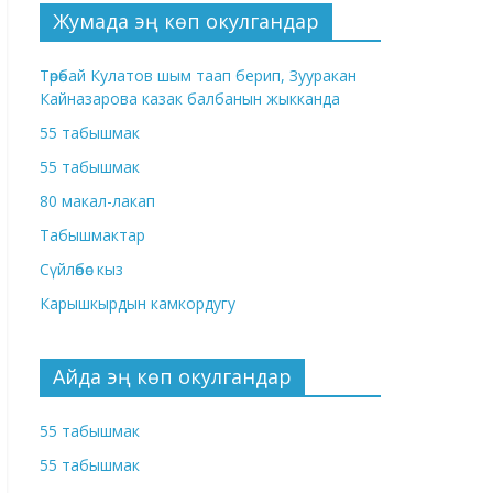
Жумада эң көп окулгандар
Төрөбай Кулатов шым таап берип, Зууракан
Кайназарова казак балбанын жыкканда
55 табышмак
55 табышмак
80 макал-лакап
Табышмактар
Сүйлөбөс кыз
Карышкырдын камкордугу
Айда эң көп окулгандар
55 табышмак
55 табышмак