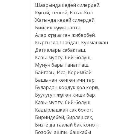
Шаарында кедей силердей.
Күнгөй, тескей, Ысык-Көл
Жагында кедей силердей.
Бийлик күчү манапта,
Алар күтүп алган жибербей.
Кыргызда Шабдан, Курманжан
Даткалары сабакташ.
Казы-мупту, бий-болуш,
Мунун бары танапташ.
Байгазы, Иса, Керимбай
Башынан көнгөн ичи тар.
Булардан кордук көа көрүп,
Буулугуп жүргөн киши бар.
Казы-мупту, бий-болуш
Кадырлашкан сак болот.
Бириндебей, бирлешсек,
Бизге да таалай бак конот,
Бозобу, ашпы, башкабы