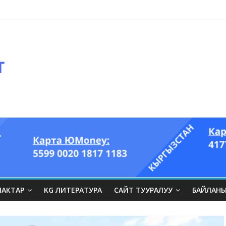
оглазый король” аттуу ыры он үч акындын котормосунда
ЛАКТАР
KG ЛИТЕРАТУРА
САЙТ ТУУРАЛУУ
БАЙЛАН