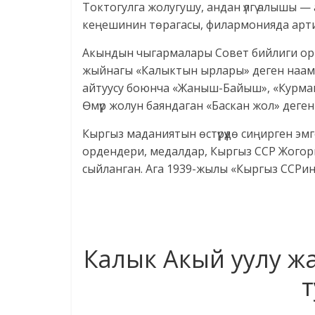
Токтогулга жолугушу, андан үлгү алышы 
кеңешинин төрагасы, филармонияда арти
Акындын чыгармалары Совет бийлиги ор
жыйнагы «Калыктын ырлары» деген наам 
айтуусу боюнча «Жаныш-Байыш», «Курманб
Өмүр жолун баяндаган «Баскан жол» деген
Кыргыз маданиятын өстүрүүдө сиңирген эмге
ордендери, медалдар, Кыргыз ССР Жого
сыйланган. Ага 1939-жылы «Кыргыз ССРин
Калык Акый уулу 
т