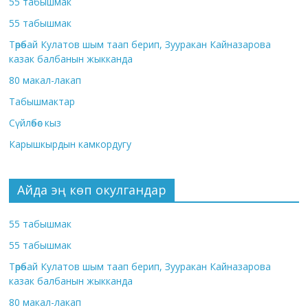
55 табышмак
55 табышмак
Төрөбай Кулатов шым таап берип, Зууракан Кайназарова
казак балбанын жыкканда
80 макал-лакап
Табышмактар
Сүйлөбөс кыз
Карышкырдын камкордугу
Айда эң көп окулгандар
55 табышмак
55 табышмак
Төрөбай Кулатов шым таап берип, Зууракан Кайназарова
казак балбанын жыкканда
80 макал-лакап