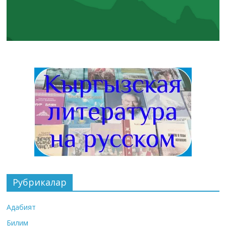
Рубрикалар
Адабият
Билим