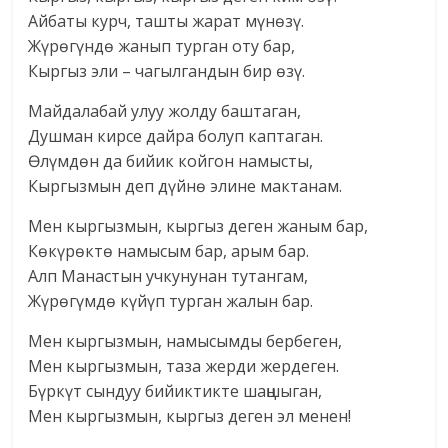
Айбаты курч, ташты жарат мүнөзү.
Жүрөгүндө жанып турган оту бар,
Кыргыз эли – чагылгандын бир өзү.
Майдалабай улуу жолду баштаган,
Душман кирсе дайра болуп каптаган.
Өлүмдөн да бийик койгон намысты,
Кыргызмын деп дүйнө элине мактанам.
Мен кыргызмын, кыргыз деген жаным бар,
Көкүрөктө намысым бар, арым бар.
Алп Манастын учкунунан тутангам,
Жүрөгүмдө күйүп турган жалын бар.
Мен кыргызмын, намысымды бербеген,
Мен кыргызмын, таза жерди жердеген.
Бүркүт сындуу бийиктикте шаңшыган,
Мен кыргызмын, кыргыз деген эл менен!