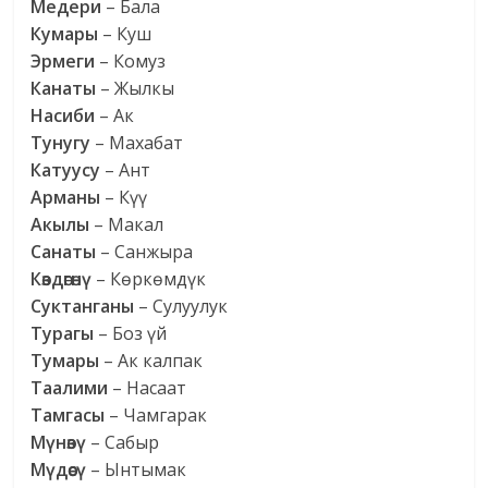
Медери
– Бала
Кумары
– Куш
Эрмеги
– Комуз
Канаты
– Жылкы
Насиби
– Ак
Тунугу
– Махабат
Катуусу
– Ант
Арманы
– Күү
Акылы
– Макал
Санаты
– Санжыра
Көздөгөнү
– Көркөмдүк
Суктанганы
– Сулуулук
Турагы
– Боз үй
Тумары
– Ак калпак
Таалими
– Насаат
Тамгасы
– Чамгарак
Мүнөзү
– Сабыр
Мүдөөсү
– Ынтымак