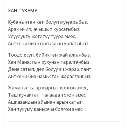
ХАН ТУКУМУ
Кубанычтан көп болуп муң-зарыбыз,
Арак ичип, ачышып курсагыбыз.
Улуулукту жоготуу туура эмес,
Анткени биз кыргыздын урпагыбыз.
Тоодо өсүп, бийиктен жай алганбыз,
Хан Манастын рухунан таралганбыз.
Дене сатып, дел болуу эч жарашпайт,
Анткени биз намыстан жаралганбыз.
Жаман атка эр кыргыз конгон эмес,
Таш кучактап, талаада тоңгон эмес.
Ашказандын айынан арын сатып,
Хан тукуму кайырчы болгон эмес.