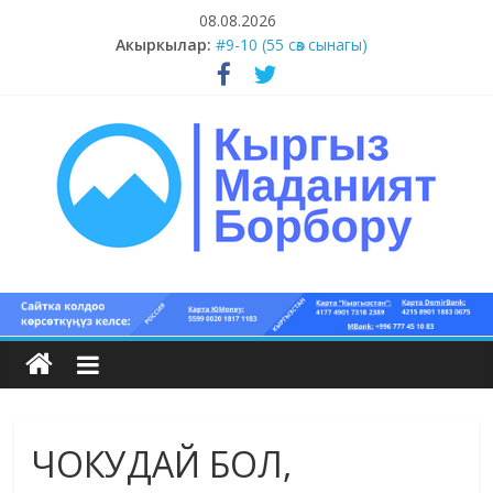
Skip
08.08.2026
to
Акыркылар:
#9-10 (55 сөз сынагы)
content
#5-8 (55 сөз сынагы)
#1-4 (55 сөз сынагы)
#13-14 (55 сөз сынагы)
#11-12 (55 сөз сынагы)
Кыргыз
маданият
борбору
ЧОКУДАЙ БОЛ,
Кыргыз
маданияты