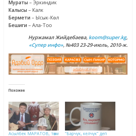
Мураты
– Эркиндик
Калысы
– Калк
Бермети
– Ысык-Көл
Бешиги
– Ала-Тоо
Нуржамал Жийдебаева,
koom@super.kg
,
«Супер инфо»
, №403 23-29-июль, 2010-ж.
Похожее
Асылбек МАРАТОВ, төкмө
“Барчук, келчүк” деп