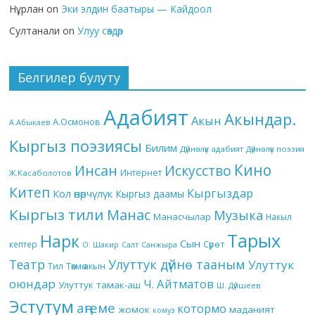
Нұрлан
on
Эки элдин баатыры — Кайдоол
Султанали
on
Улуу сөздөр
Белгилер булуту
Адабият
Акындар.
Акын
А.Осмонов
А.Абыкаев
Кыргыз поэзиясы
Билим
Дүйнөлүк адабият
Дүйнөлүк поэзия
Кино
Инсан
Искусство
Интернет
Ж.Касаболотов
Китеп
Кыргыздар
Кол өнөрчүлүк
Кыргыз даамы
Кыргыз тили
Манас
Музыка
Манасчылар
Накыл
Тарых
Нарк
Сын
кептер
Сүрөт
О. Шакир
Салт
Санжыра
Театр
Улуттук дүйнө тааным
Улуттук
Төкмө акын
Тил
оюндар
Ч. Айтматов
Улуттук тамак-аш
Ш. Дүйшеев
Эстутум
аңгеме
котормо
жомок
маданият
комуз