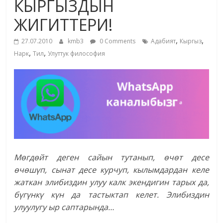
КЫРГЫЗДЫН
жана
ЖИГИТТЕРИ!
адабияты
,
,
27.07.2010
kmb3
0 Comments
Адабият
Кыргыз
,
,
Нарк
Тил
Улуттук философия
Мөгдөйт деген сайын тутанып, өчөт десе
өчөшүп, сынат десе курчуп, кылымдардан келе
жаткан элибиздин улуу калк экендигин тарых да,
бүгүнкү күн да тастыктап келет. Элибиздин
улуулугу ыр саптарында…