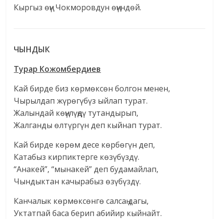
Кыргыз өңү Чокморовдун өңүндөй.
ЧЫНДЫК
Турар Кожомбердиев
Кай бирде биз көрмөксөн болгон менен,
Чырылдап жүрөгүбүз ыйлап турат.
Жалындай көңүлүңдү тутандырып,
Жалганды өлтүргүн деп кыйнап турат.
Кай бирде көрөм десе көрбөгүн деп,
Катабыз кирпиктерге көзүбүздү.
“Анакей”, “мынакей” деп будамайлап,
Чындыктан качырабыз өзүбүздү.
Канчалык көрмөксөнгө салсаң дагы,
Уктатпай баса берип абийир кыйнайт.