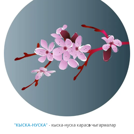
"КЫСКА-НУСКА"
- кыска-нуска карасөз чыгармалар