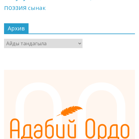
поэзия
сынак
Архив
Архив