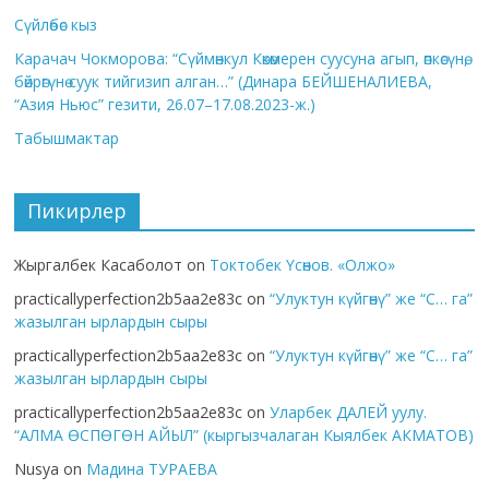
Сүйлөбөс кыз
Карачач Чокморова: “Сүймөнкул Көкөмерен суусуна агып, өпкөсүнө,
бөйрөгүнө суук тийгизип алган…” (Динара БЕЙШЕНАЛИЕВА,
“Азия Ньюс” гезити, 26.07–17.08.2023-ж.)
Табышмактар
Пикирлер
Жыргалбек Касаболот
on
Токтобек Үсөнов. «Олжо»
practicallyperfection2b5aa2e83c
on
“Улуктун күйгөнү” же “С… га”
жазылган ырлардын сыры
practicallyperfection2b5aa2e83c
on
“Улуктун күйгөнү” же “С… га”
жазылган ырлардын сыры
practicallyperfection2b5aa2e83c
on
Уларбек ДАЛЕЙ уулу.
“АЛМА ӨСПӨГӨН АЙЫЛ” (кыргызчалаган Кыялбек АКМАТОВ)
Nusya
on
Мадина ТУРАЕВА