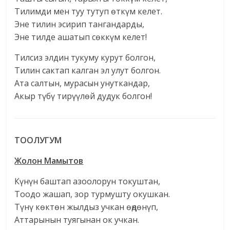
Тилимди мен туу тутуп өткүм келет.
Эне тилин эсирип тангандарды,
Эне тилде ашатып сөккүм келет!
Тилсиз элдин тукуму курут болгон,
Тилин сактап калган эл улут болгон.
Ата салтын, мурасын унуткандар,
Акыр түбү тирүүлөй дудук болгон!
ТООЛУГУМ
Жолон Мамытов
Күнүн баштап азоолорун токуштан,
Тоодо жашап, зор турмушту окушкан.
Түнү көктөн жылдыз учкан өңдөнүп,
Аттарынын туягынан ок учкан.