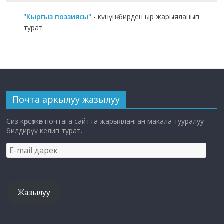
"Кыргыз поэзиясы"
- күнүнө бирден ыр жарыяланып
турат
Почта аркылуу жазылуу
Сиз көрсөткөн почтага сайтта жарыяланган макала тууралуу
билдирүү келип турат.
E-
mail
дарек
Жазылуу