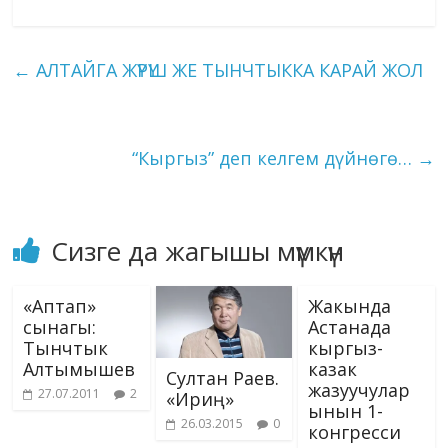
b
gr
e
bl
g
s
e
o
ai
ck
p
ar
o
a
dI
r
er
A
n
kl
l
et
y
e
←
АЛТАЙГА ЖҮРҮШ ЖЕ ТЫНЧТЫККА КАРАЙ ЖОЛ
o
m
n
p
g
as
Li
k
p
er
s
n
ni
k
“Кыргыз” деп келгем дүйнөгө…
→
ki
Сизге да жагышы мүмкүн
«Аптап»
Жакында
сынагы:
Астанада
Тынчтык
кыргыз-
Алтымышев
казак
Султан Раев.
жазуучулар
27.07.2011
2
«Ириң»
ынын 1-
26.03.2015
0
конгресси