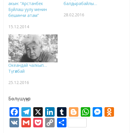
акын: “Арстанбек
балдырабайлы…
Буйлаш уулу менин
28.02.2016
бешинчи атам”
15.12.2014
Океандай чалкып…
Түгөлбай
25.12.2016
Бөлүшүңүз
F
T
X
Li
T
Bl
W
M
O
ac
el
n
u
o
h
e
d
V
G
P
C
S
e
e
k
m
g
at
ss
n
K
m
o
o
h