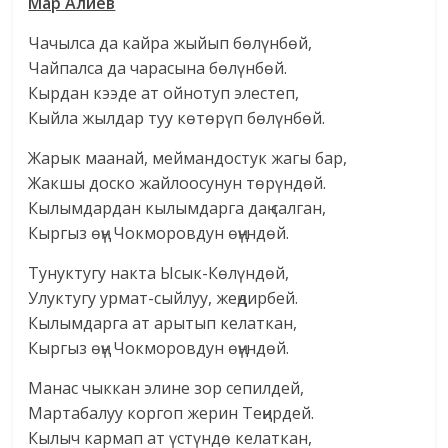
Мар Алиев
Чачылса да кайра жыйып бөлүнбөй,
Чайпалса да чарасына бөлүнбөй.
Кырдан кээде ат ойнотуп элестеп,
Кыйла жылдар туу көтөрүп бөлүнбөй.
Жарык маанай, меймандостук жагы бар,
Жакшы доско жайлоосунун төрүндөй.
Кылымдардан кылымдарга даң салган,
Кыргыз өңү Чокморовдун өңүндөй.
Тунуктугу накта Ысык-Көлүндөй,
Улуктугу урмат-сыйлуу, жеңдирбей.
Кылымдарга ат арытып келаткан,
Кыргыз өңү Чокморовдун өңүндөй.
Манас чыккан элине зор сепилдей,
Мартабалуу коргоп жерин Теңирдей.
Кылыч кармап ат үстүндө келаткан,