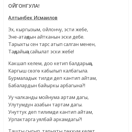
ОЙГОНГУЛА!
Алтынбек Исмаилов
Эх, кыргызым, ойлончу, эсти жебе,
Эне-атаңдын айтканын эски дебе.
Тарыхты сен тарс атып салган менен,
Таңдайыңа сайылат эски жебе!
Какшап келем, доо кетип балдарыңа,
Каргыш сөзгө кабылып калбагыла.
Бурмаладык тилди деп кантип айтам,
Бабалардын байыркы арбагына?!
Уу чалканды мойнума артам дагы,
Улутумдун азабын тартам дагы.
Унуттук деп тилимди кантип айтам,
Урпактарга уялбай аркамдагы?!
Ташты сыгып, тарыхты төккүм келет,