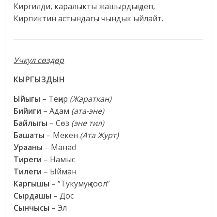
Киргилди, каралыкты жашырдың деп,
Кирпиктин астындагы чындык ыйлайт.
Учкул сөздөр
КЫРГЫЗДЫН
Ыйыгы
– Теңир
(Жараткан)
Бийиги
– Адам
(ата-эне)
Байлыгы
– Сөз
(эне тил)
Башаты
– Мекен
(Ата Журт)
Урааны
– Манас!
Тиреги
– Намыс
Тилеги
– Ыйман
Каргышы
– “Тукумуң соол”
Сырдашы
– Дос
Сынчысы
– Эл