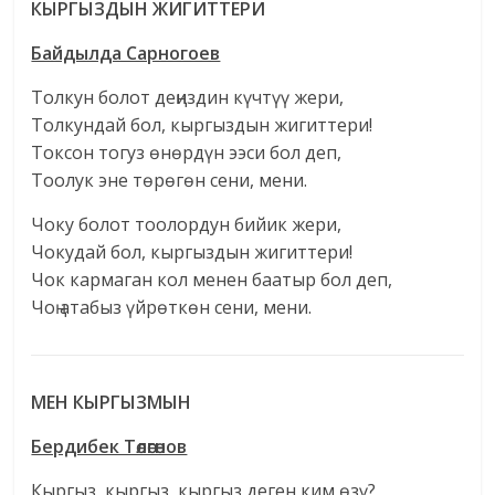
КЫРГЫЗДЫН ЖИГИТТЕРИ
Байдылда Сарногоев
Толкун болот деңиздин күчтүү жери,
Толкундай бол, кыргыздын жигиттери!
Токсон тогуз өнөрдүн ээси бол деп,
Тоолук эне төрөгөн сени, мени.
Чоку болот тоолордун бийик жери,
Чокудай бол, кыргыздын жигиттери!
Чок кармаган кол менен баатыр бол деп,
Чоң атабыз үйрөткөн сени, мени.
МЕН КЫРГЫЗМЫН
Бердибек Төлөгөнов
Кыргыз, кыргыз, кыргыз деген ким өзү?