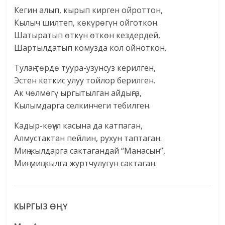
Кегин алып, кырып кирген ойроттон,
Кылыч шилтеп, көкүрөгүн ойготкон.
Шатыратып өткүн өткөн кездердей,
Шартылдатып комузда кол ойноткон.
Тулаң төрдө туура-узунсуз керилген,
Эстен кеткис улуу тойлор берилген.
Ак чөлмөгү ыргытылган айдыңга,
Кылымдарга селкинчеги тебилген.
Кадыр-көңүл касына да катпаган,
Алмустактан пейлин, рухун таптаган.
Миң жылдарга сактагандай “Манасын”,
Миң-миң жылга журтчулугун сактаган.
КЫРГЫЗ ӨҢҮ