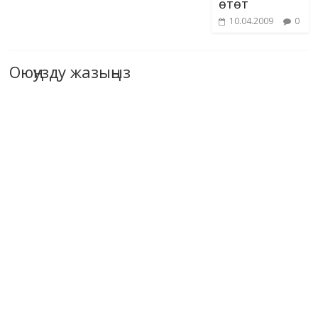
өтөт
10.04.2009
0
Оюңузду жазыңыз