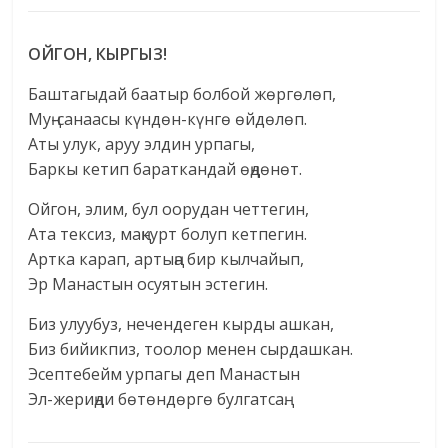
ОЙГОН, КЫРГЫЗ!
Баштагыдай баатыр болбой жөргөлөп,
Муң-санаасы күндөн-күнгө өйдөлөп.
Аты улук, аруу элдин урпагы,
Баркы кетип бараткандай өңдөнөт.
Ойгон, элим, бул оорудан четтегин,
Ата тексиз, маңкурт болуп кетпегин.
Артка карап, артыңа бир кылчайып,
Эр Манастын осуятын эстегин.
Биз улуубуз, нечендеген кырды ашкан,
Биз бийикпиз, тоолор менен сырдашкан.
Эсептебейм урпагы деп Манастын
Эл-жериңди бөтөндөргө булгатсаң.