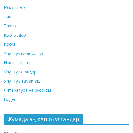
Искусство
Тил
Тарых
Кыргыздар
Коом
Улуттук философия
Накыл кептер
Улуттук оюндар
Улуттук тамак-аш
Литература на русском
Видео
Жумада эң көп окулгандар