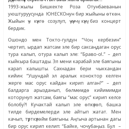
1993-жылы Бишкекте Роза Отунбаеванын
уюштуруусунда ЮНЕСКОнун бир жыйыны өткөн.
Жыйын үч күнгө созулуп, үчүнчү күнү биз концерт
бердик.
Ошондо мен Токто-гулдун “Чоң кербезин”
чертип, ырдап жатсам эле бир саксаңдаган орус
тура калып, отура калып эле: “Браво-о!..” – деп
кыйкыра баштады. Эл мени карабай эле баягыны
карап калышты. Сахнадан бери чыккандан
кийин: “Ушундай эл аралык коноктор келген
жерге мас орус кайдан кирип алган?” – деп
балдарга арызданып, бөлмөмдө кийимимди
которунуп жатсам, баягы “мас орус” кирип келсе
болобу?! Кучактай калып эле өпкүлөп, башка
тилде бирдемелерди эле айтып жатат. Мен
качып, түрткүлөйм баягыны. Аңгыча артынан дагы
бир орус кирип келип: “Байке, чочубаңыз. Бул –