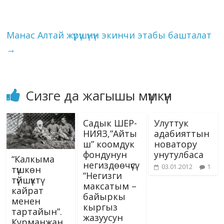
o
m
n
p
g
as
Li
композиторлор дагы
k
p
er
s
азыркы турмушка
n
музыкасы менен
ni
k
терең…
Манас Алтай жүрүшүнүн экинчи этабы башталат
ki
→
Сизге да жагышы мүмкүн
Садык ШЕР-
Улуттук
НИЯЗ,”Айты
адабияттын
ш” коомдук
новатору
фондунун
унутулбаса
“Калкыма
негиздөөчүсү:
03.01.2012
1
түшкөн
“Негизги
түйшүктү
максатым –
кайрат
байыркы
менен
кыргыз
тартайын”.
жазуусун
Курманжан