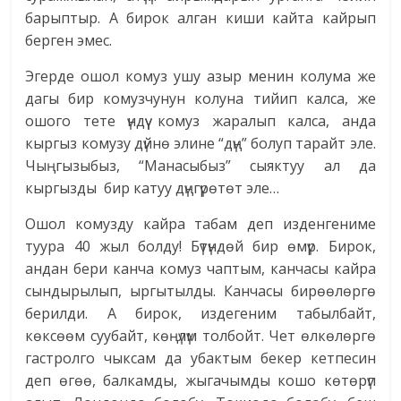
барыптыр. А бирок алган киши кайта кайрып
берген эмес.
Эгерде ошол комуз ушу азыр менин колума же
дагы бир комузчунун колуна тийип калса, же
ошого тете үндүү комуз жаралып калса, анда
кыргыз комузу дүйнө элине “дүң” болуп тарайт эле.
Чыңгызыбыз, “Манасыбыз” сыяктуу ал да
кыргызды бир катуу дүңгүрөтөт эле…
Ошол комузду кайра табам деп изденгениме
туура 40 жыл болду! Бүтүндөй бир өмүр. Бирок,
андан бери канча комуз чаптым, канчасы кайра
сындырылып, ыргытылды. Канчасы бирөөлөргө
берилди. А бирок, издегеним табылбайт,
көксөөм суубайт, көңүлүм толбойт. Чет өлкөлөргө
гастролго чыксам да убактым бекер кетпесин
деп өгөө, балкамды, жыгачымды кошо көтөрүп