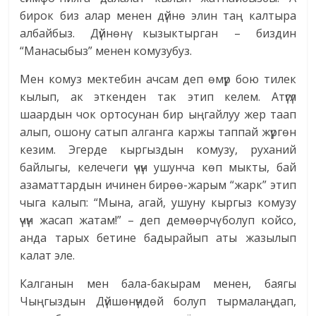
бирок биз алар менен дүйнө элин таң калтыра
албайбыз. Дүйнөнү кызыктырган – биздин
“Манасыбыз” менен комузубуз.
Мен комуз мектебин ачсам деп өмүр бою тилек
кылып, ак эткенден так этип келем. Атүгүл
шаардын чок ортосунан бир ыңгайлуу жер таап
алып, ошону сатып алганга каржы таппай жүргөн
кезим. Эгерде кыргыздын комузу, руханий
байлыгы, келечеги үчүн ушунча көп мыкты, бай
азаматтардын ичинен бирөө-жарым “жарк” этип
чыга калып: “Мына, агай, ушуну кыргыз комузу
үчүн жасап жатам!” – деп демөөрчү болуп койсо,
анда тарых бетине бадырайып аты жазылып
калат эле.
Калганын мен бала-бакырам менен, баягы
Чыңгыздын Дүйшөнүндөй болуп тырмалаңдап,