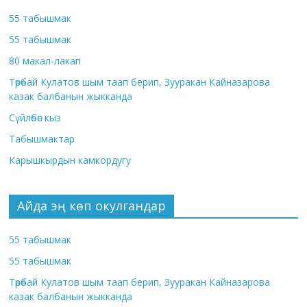
55 табышмак
55 табышмак
80 макал-лакап
Төрөбай Кулатов шым таап берип, Зууракан Кайназарова
казак балбанын жыкканда
Сүйлөбөс кыз
Табышмактар
Карышкырдын камкордугу
Айда эң көп окулгандар
55 табышмак
55 табышмак
Төрөбай Кулатов шым таап берип, Зууракан Кайназарова
казак балбанын жыкканда