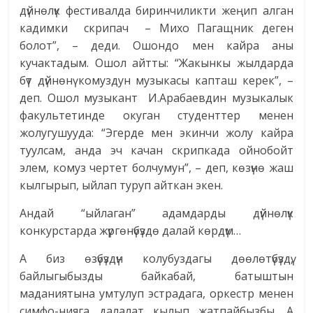
дүйнөлүк фестивалда биринчиликти жеңип алган
кадимки скрипач – Михо Пагащник деген
болот”, – деди. Ошондо мен кайра аны
кучактадым. Ошол айтты: “Жакынкы жылдарда
бүт дүйнөнү комуздун музыкасы капташ керек”, –
деп. Ошол музыкант И.Арабаевдин музыкалык
факультетинде окуган студенттер менен
жолугушууда: “Эгерде мен экинчи жолу кайра
туулсам, анда эч качан скрипкада ойнобойт
элем, комуз чертет болчумун”, – деп, көзүнө жаш
кылгырып, ыйлап туруп айткан экен.
Андай “ыйлаган” адамдарды дүйнөлүк
конкурстарда жүргөнүбүздө далай көрдүм…
А биз өзүбүздүн колубуздагы дөөлөтүбүздү,
байлыгыбызды байкабай, батыштын
маданиятына умтулуп эстрадага, оркестр менен
симфо-нияга далалат кылып жатпайбызбы. А