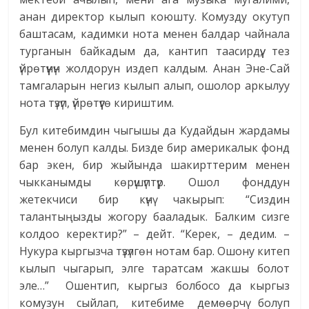
анан директор кылып коюшту. Комузду окутуп
баштасам, кадимки нота менен балдар чайнала
турганын байкадым да, кантип таасирдүү, тез
үйрөтүүнүн жолдорун издеп калдым. Анан Эне-Сай
тамгаларын негиз кылып алып, ошолор аркылуу
нота түзүп, үйрөтүүгө кириштим.
Бул китебимдин чыгышы да Кудайдын жардамы
менен болуп калды. Бизде бир америкалык фонд
бар экен, бир жыйында шакирттерим менен
чыкканымды көрү­шүптүр. Ошол фонддун
жетекчиси бир күнү чакырып: “Сиздин
талантыңызды жогору бааладык. Балким сизге
колдоо керектир?” – дейт. “Керек, – дедим. –
Нукура кыргызча түзүлгөн нотам бар. Ошону китеп
кылып чыгарып, элге таратсам жакшы болот
эле…” Ошентип, кыргыз болбосо да кыргыз
комузун сыйлап, китебиме демөөрчү болуп