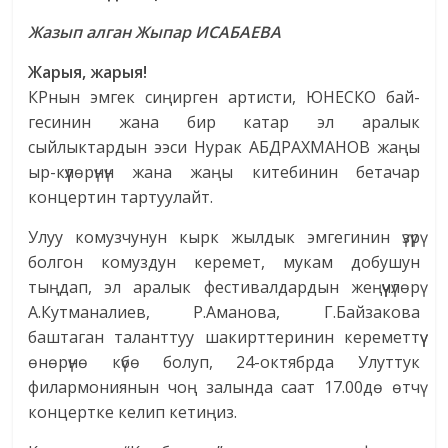
Жазып алган Жыпар ИСАБАЕВА
Жарыя, жарыя!
КРнын эмгек сиңирген артисти, ЮНЕСКО бай­
гесинин жана бир катар эл аралык
сыйлыктардын ээси Нурак АБДРАХМАНОВ жаңы
ыр-күүлөрүнүн жана жаңы китебинин бетачар
концертин тартуулайт.
Улуу комузчунун кырк жылдык эмгегинин үзүрү
болгон комуздун керемет, мукам добушун
тыңдап, эл аралык фестивалдардын жеңүүчүлөрү
А.Кутманалиев, Р.Аманова, Г.Байзакова
баштаган таланттуу шакирттеринин кереметтүү
өнөрүнө күбө болуп, 24-октябрда Улуттук
филармониянын чоң залында саат 17.00дө өтчү
концертке келип кетиңиз.