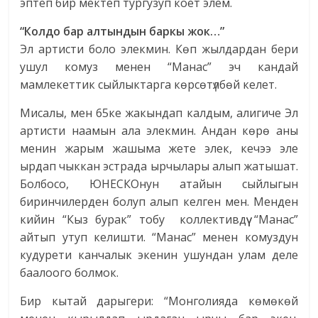
эптеп бир мектеп тургузуп коёт элем.
“Колдо бар алтындын баркы жок…”
Эл артисти боло элекмин. Көп жылдардан бери
ушул комуз менен “Манас” эч кандай
мамлекеттик сыйлыктарга көрсөтүлбөй келет.
Мисалы, мен 65ке жакындап калдым, алигиче Эл
артисти наамын ала элекмин. Андан көрө аны
менин жарым жашыма жете элек, кечээ эле
ырдап чыккан эстрада ырчылары алып жатышат.
Болбосо, ЮНЕСКОнун атайын сыйлыгын
биринчилерден болуп алып келген мен. Менден
кийин “Кыз бурак” тобу коллективдүү “Манас”
айтып утуп келишти. “Манас” менен комуздун
кудурети канчалык экенин ушундан улам деле
баалоого болмок.
Бир кытай дарыгери: “Монголияда көмөкөй