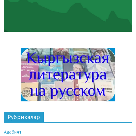
Рубрикалар
Адабият