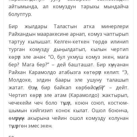
айтымында, ал комуздун тарыхы мындайча
болуптур.
Бир жылдары Таластын атка минерлери
Райхандын мааракесине арнап, комуз чаптырып
тартуу кылышат. Келген-кеткен төрдө илинип
турган комузду дыңылдатып, кылын чертип
көрүп эле анан: “О, бул укмуш комуз экен, мага
бер? Мага бер?” – дей башташат. Бир күнү анан
Райхан Карамолдо атабызга көтөрүп келип: “Э,
Молдоке, элдин баары эле ушуну талашып
жатат. Өзүң бир байкап көрбөйсүңбү?” – дейт.
Чертип көрүп эле атам (Карамолдо) жактырып,
чечекейи чеч боло түшүп, коюн союп, костюм-
шымын кийгизип конок кылат. Ошол боюнча,
өмүрүнүн акырына чейин ошол комузду колунан
түшүргөн эмес экен.