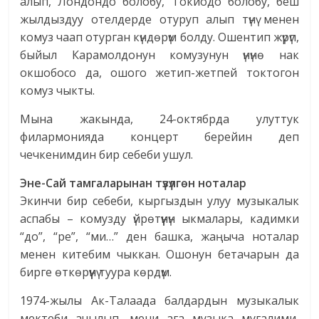
алып, Лондондо болобу, Токиодо болобу, беш
жылдыздуу отелдерде отуруп алып түнү менен
комуз чаап отурган күндөрүм болду. Ошентип жүрүп,
быйыл Карамолдонун комузунун үнүнө нак
окшобосо да, ошого жетип-жетпей токтогон
комуз чыкты.
Мына жакында, 24-октябрда улуттук
филармонияда концерт берейин деп
чечкенимдин бир себеби ушул.
Эне-Сай тамгаларынан түзүлгөн ноталар
Экинчи бир себеби, кыргыздын улуу музыкалык
аспабы – комузду үйрөтүүнүн ыкмалары, кадимки
“до”, “ре”, “ми…” ден башка, жаңыча ноталар
менен китебим чыккан. Ошонун бетачарын да
бирге өткөрүүнү туура көрдүм.
1974-жылы Ак-Талаада балдардын музыкалык
мектеби ачылып, мени ага музыка мугалими,