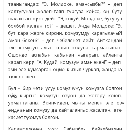
тааныгандар: “Э, Молдоке, амансызбы?” – деп
колтугунан жөлөп-таяп тургуза койсо, оң буту
шалактап жүрөт дейт: “Э, кокуй, Молдоке, бутуңуз
болбой калган го?” – дешет. Анда Молдоке: “Э,
бут кара жерге кирсин, комузумду карагылачы?!
Аман бекен?” – деп чебеленет дейт. Айткандай
эле комузун алып келип колуна карматышат.
Ошондо аспабын кабынан чыгарып, айланта
карап көрүп: “А, Кудай, комузум аман экен!” – деп
эми эле кумсарган өңүнө кызыл чуркап, жандана
түшкөн экен.
Бул – бир чети улуу комузчунун комузга болгон
сүйүүсү, кыргыз комузун өзүнөн да жогору коюп,
урматтаганы. Экинчиден, чыны менен эле өзү
өңдүү, анын комузу да кайталангыс жасалган, өтө
касиеттүү комуз болгон.
Карамолдонун уулу Сабырбек байкебиздин