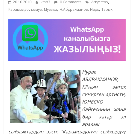
,
20.10.2010
kmb3
0 Comments
Искусство
жана
,
,
,
,
,
Карамолдо
комуз
Музыка
Н.Абдрахманов
Нарк
Тарых
адабияты
Нурак
АБДРАХМАНОВ,
КРнын эмгек
сиңирген артисти,
ЮНЕСКО
байгесинин жана
бир катар эл
аралык
сыйлыктардын ээси: “Карамолдонун сыйкырдуу