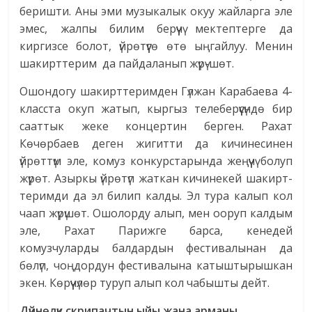
беришти. Аны эми музыкалык окуу жайларга эле
эмес, жалпы билим берүүчү мектептерге да
киргизсе болот, үйрөтүүгө өтө ыңгайлуу. Менин
шакирттерим да пайдаланып жүрү­-шөт.
Ошондогу шакирттеримден Гүлжан Карабаева 4-
класста окуп жатып, кыргыз телеберүүсүндө бир
сааттык жеке концертин берген. Рахат
Көчөрбаев деген жигитти да кичинесинен
үйрөттүм эле, комуз кон­курс­тарында жеңүүчү болуп
жүрөт. Азыркы үйрөтүп жаткан кичинекей шакирт­
теримди да эл билип калды. Эл тура калып кол
чаап жүрүшөт. Ошолорду алып, мен ооруп калдым
эле, Рахат Парижге барса, кенедей
комузчуларды балдардын фестивалынан да
бөлүп, чоңдордун фестивалына катыштырышкан
экен. Көрүүчүлөр туруп алып кол чабышты дейт.
Дүйнөлүк скрипачтын ыйы жана арманы…