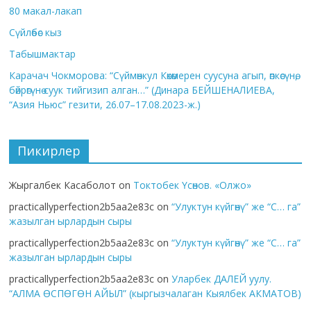
80 макал-лакап
Сүйлөбөс кыз
Табышмактар
Карачач Чокморова: “Сүймөнкул Көкөмерен суусуна агып, өпкөсүнө,
бөйрөгүнө суук тийгизип алган…” (Динара БЕЙШЕНАЛИЕВА,
“Азия Ньюс” гезити, 26.07–17.08.2023-ж.)
Пикирлер
Жыргалбек Касаболот
on
Токтобек Үсөнов. «Олжо»
practicallyperfection2b5aa2e83c
on
“Улуктун күйгөнү” же “С… га”
жазылган ырлардын сыры
practicallyperfection2b5aa2e83c
on
“Улуктун күйгөнү” же “С… га”
жазылган ырлардын сыры
practicallyperfection2b5aa2e83c
on
Уларбек ДАЛЕЙ уулу.
“АЛМА ӨСПӨГӨН АЙЫЛ” (кыргызчалаган Кыялбек АКМАТОВ)