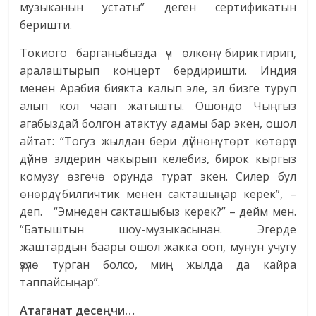
музыканын устаты” деген сертификатын
беришти.
Токиого барганыбызда үч өлкөнү бириктирип,
аралаштырып концерт бердиришти. Индия
менен Арабия биякта калып эле, эл бизге туруп
алып кол чаап жатышты. Ошондо Чыңгыз
агабыздай болгон атактуу адамы бар экен, ошол
айтат: “Тогуз жылдан бери дүйнөнү төрт көтөрүп
дүйнө элдерин чакырып келебиз, бирок кыргыз
комузу өзгөчө орунда турат экен. Силер бул
өнөрдү билгичтик менен сакташыңар керек”, –
деп. “Эмнеден сакташыбыз керек?” – дейм мен.
“Батыштын шоу-музыкасынан. Эгерде
жаштардын баары ошол жакка ооп, мунун учугу
үзүлө турган болсо, миң жылда да кайра
таппайсыңар”.
Атаганат десеңчи…