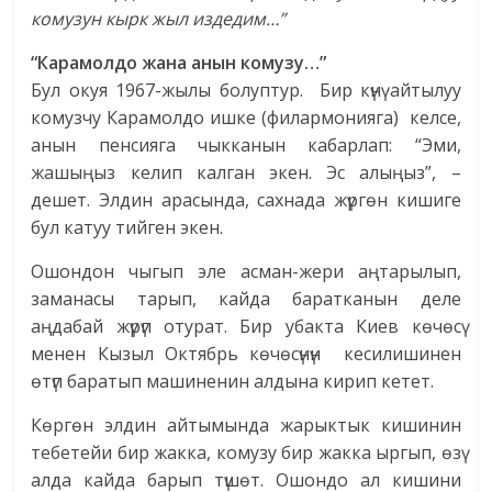
комузун кырк жыл издедим…”
“Карамолдо жана анын комузу…”
Бул окуя 1967-жылы болуптур. Бир күнү айтылуу
комузчу Карамолдо ишке (филармонияга) келсе,
анын пенсияга чыкканын кабарлап: “Эми,
жашыңыз келип калган экен. Эс алыңыз”, –
дешет. Элдин арасында, сахнада жүргөн кишиге
бул катуу тийген экен.
Ошондон чыгып эле асман-жери аңтарылып,
заманасы тарып, кайда баратканын деле
аңдабай жүрүп отурат. Бир убакта Киев көчөсү
менен Кызыл Октябрь кө­чөсүнүн кесилишинен
өтүп баратып машиненин алдына кирип кетет.
Көргөн элдин айтымында жарыктык кишинин
тебетейи бир жакка, комузу бир жакка ыргып, өзү
алда кайда барып түшөт. Ошондо ал кишини