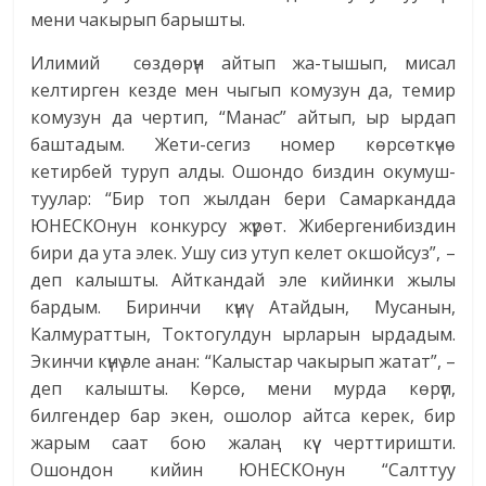
мени чакырып барышты.
Илимий сөздөрүн айтып жа-тышып, мисал
келтирген кезде мен чыгып комузун да, темир
комузун да чертип, “Манас” айтып, ыр ырдап
баштадым. Жети-сегиз номер көрсөткүчө
кетирбей туруп алды. Ошондо биздин окумуш-
туулар: “Бир топ жылдан бери Самаркандда
ЮНЕСКОнун конкурсу жүрөт. Жибергенибиздин
бири да ута элек. Ушу сиз утуп келет окшойсуз”, –
деп калышты. Айткандай эле кийинки жылы
бардым. Биринчи күнү Атайдын, Мусанын,
Калмураттын, Токтогулдун ырларын ырдадым.
Экинчи күнү эле анан: “Калыстар чакырып жатат”, –
деп калышты. Көрсө, мени мурда көрүп,
билгендер бар экен, ошолор айтса керек, бир
жарым саат бою жалаң күү черттиришти.
Ошондон кийин ЮНЕСКОнун “Салттуу