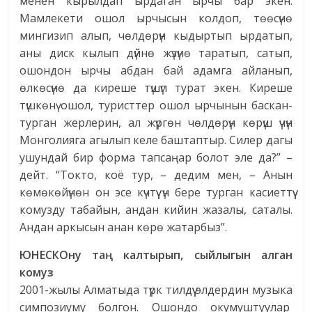
менен кырылдап ырдаган ырчы бар экен.
Мамлекети ошол ырчысын колдоп, төөсүнө
мингизип алып, чөлдөрүн кыдыртып ырдатып,
аны диск кылып дүйнө жүзүнө таратып, сатып,
ошондон ырчы абдан бай адамга айланып,
өлкөсүнө да киреше түшүп турат экен. Киреше
түшкөнү ошол, туристтер ошол ырчынын баскан-
турган жерлерин, ал жүргөн чөлдөрүн көрүш үчүн
Монголияга агылып келе баштаптыр. Силер дагы
ушундай бир форма тапсаңар болот эле да?” –
дейт. “Токто, коё тур, – дедим мен, – Анын
көмөкөйүнөн он эсе күчтүү үн бере турган касиеттүү
комузду табайын, андан кийин жазалы, саталы.
Андан аркысын анан көрө жатарбыз”.
ЮНЕСКОну таң калтырып, сыйлыгын алган
комуз
2001-жылы Алматыда түрк тилдүү элдердин музыка
симпозиуму болгон. Ошондо окумуштуулар