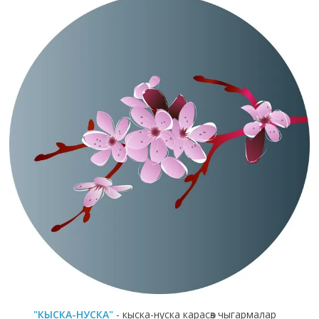
"КЫСКА-НУСКА"
- кыска-нуска карасөз чыгармалар