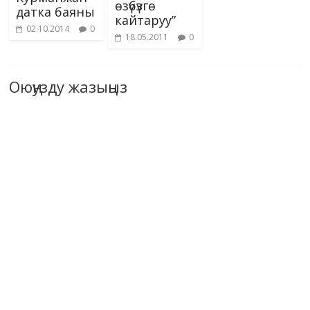
өзүбүзгө
датка баяны
кайтаруу”
02.10.2014
0
18.05.2011
0
Оюңузду жазыңыз