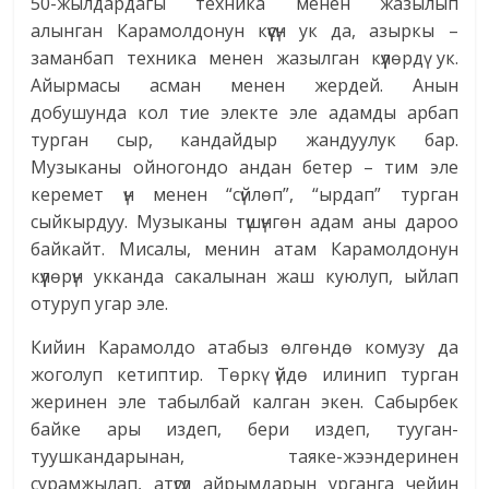
50-жылдардагы техника менен жазылып
алынган Карамолдонун күүсүн ук да, азыркы –
заманбап техника менен жазылган күүлөрдү ук.
Айырмасы асман менен жердей. Анын
добушунда кол тие электе эле адамды арбап
турган сыр, кандайдыр жандуулук бар.
Музыканы ойногондо андан бетер – тим эле
керемет үн менен “сүйлөп”, “ырдап” турган
сыйкырдуу. Музыканы түшүнгөн адам аны дароо
байкайт. Мисалы, менин атам Карамолдонун
күүлөрүн укканда сакалынан жаш куюлуп, ыйлап
отуруп угар эле.
Кийин Карамолдо атабыз өлгөндө комузу да
жоголуп кетиптир. Төркү үйдө илинип турган
жеринен эле табылбай калган экен. Сабырбек
байке ары издеп, бери издеп, тууган-
туушкандарынан, таяке-жээндеринен
сурамжылап, атүгүл айрымдарын урганга чейин