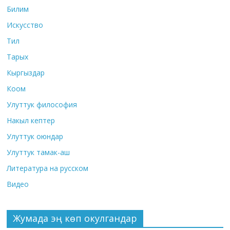
Билим
Искусство
Тил
Тарых
Кыргыздар
Коом
Улуттук философия
Накыл кептер
Улуттук оюндар
Улуттук тамак-аш
Литература на русском
Видео
Жумада эң көп окулгандар