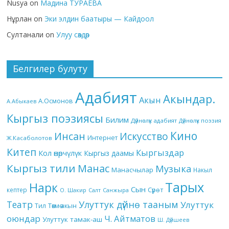
Nusya
on
Мадина ТУРАЕВА
Нұрлан
on
Эки элдин баатыры — Кайдоол
Султанали
on
Улуу сөздөр
Белгилер булуту
Адабият
Акындар.
Акын
А.Осмонов
А.Абыкаев
Кыргыз поэзиясы
Билим
Дүйнөлүк адабият
Дүйнөлүк поэзия
Кино
Инсан
Искусство
Интернет
Ж.Касаболотов
Китеп
Кыргыздар
Кол өнөрчүлүк
Кыргыз даамы
Кыргыз тили
Манас
Музыка
Манасчылар
Накыл
Тарых
Нарк
Сын
кептер
Сүрөт
О. Шакир
Салт
Санжыра
Театр
Улуттук дүйнө тааным
Улуттук
Төкмө акын
Тил
оюндар
Ч. Айтматов
Улуттук тамак-аш
Ш. Дүйшеев