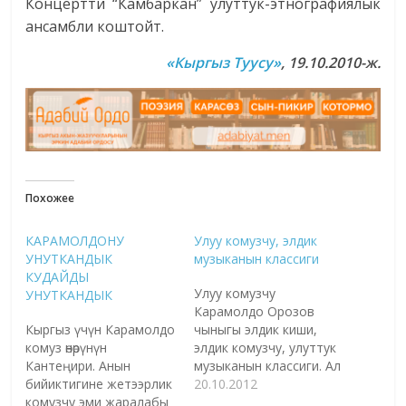
Концертти “Камбаркан” улуттук-этнографиялык
ансамбли коштойт.
«Кыргыз Туусу»
,
19.10.2010-ж.
Похожее
КАРАМОЛДОНУ
Улуу комузчу, элдик
УНУТКАНДЫК
музыканын классиги
КУДАЙДЫ
Улуу комузчу
УНУТКАНДЫК
Карамолдо Орозов
Кыргыз үчүн Карамолдо
чыныгы элдик киши,
комуз өнөрүнүн
элдик комузчу, улуттук
Кантеңири. Анын
музыканын классиги. Ал
бийиктигине жетээрлик
1882-жылы туулуп,
20.10.2012
комузчу эми жаралабы
1960-жылы 8-июлда 77