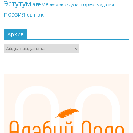
Эстутум
аңгеме
котормо
жомок
маданият
комуз
поэзия
сынак
Архив
Архив