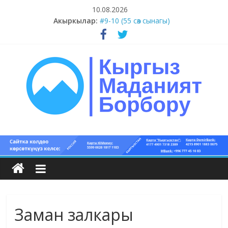
Skip
10.08.2026
to
#11-12 (55 сөз сынагы)
Акыркылар:
content
#9-10 (55 сөз сынагы)
#5-8 (55 сөз сынагы)
#1-4 (55 сөз сынагы)
#13-14 (55 сөз сынагы)
Кыргыз
маданият
борбору
Заман залкары
Кыргыз
маданияты