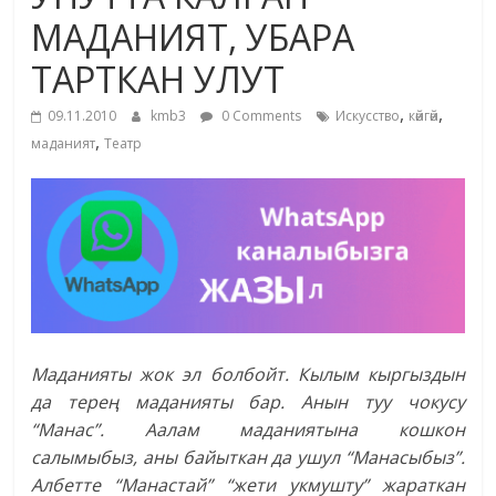
маданияты
МАДАНИЯТ, УБАРА
жана
ТАРТКАН УЛУТ
адабияты
,
,
09.11.2010
kmb3
0 Comments
Искусство
көйгөй
,
маданият
Театр
Маданияты жок эл болбойт. Кылым кыргыздын
да терең маданияты бар. Анын туу чокусу
“Манас”. Аалам маданиятына кошкон
салымыбыз, аны байыткан да ушул “Манасыбыз”.
Албетте “Манастай” “жети укмушту” жараткан