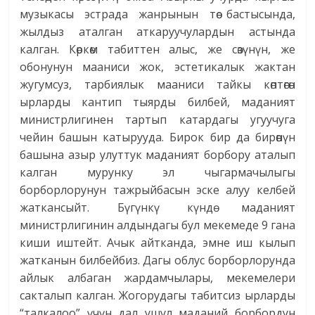
музыкасы эстрада жанрынын төө бастысында,
жылдыз аталган аткаруучулардын астында
калган. Көркөм табиттен алыс, же сөзүнүн, же
обонунун мааниси жок, эстетикалык жактан
жугумсуз, тарбиялык мааниси тайкы көптөгөн
ырларды кантип тыярды билбей, маданият
министрлигинен тартып катардагы угуучуга
чейин башын катырууда. Бирок бир да бирөөнүн
башына азыр улуттук маданият борбору аталып
калган мурунку эл чыгармачылыгы
борборлорунун тажрыйбасын эске алуу келбей
жаткансыйт. Бүгүнкү күндө маданият
министрлигинин алдындагы бул мекемеде 9 гана
киши иштейт. Ачык айтканда, эмне иш кылып
жатканын билбейбиз. Дагы облус борборлорунда
айлык албаган жардамчылары, мекемелери
сакталып калган. Жогорудагы табитсиз ырларды
“талкалоо” үчүн дал ушул маданий борбордун