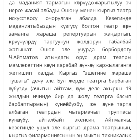
да маданият тармагын көтөрүүдө жарытылуу эч
нерсе жасай албады. Ошону менен кыргыз театр
искусствосу очорулган абалда. Кезегинде
маданиятыбыздын күзгүсү болгон театр өнөрү
заманга жараша репертуарын жаңыртып,
көрүүчүлөрдү тартуунун жолдорун табалбай
жатышат. Ошол эле учурда борбордогу
Ч.Айтматов атындагы орус драм театры
мамлекеттин көзүн карабай өзүн-өзү каржылаганга
жетишип калды. Кыргыз “эшегине жараша
тушагы” дечү эле. Бул жерде театрга барбаган
өзүбүздү (ачыгын айтсам, өзүм деле акыркы 19
жылдын ичинде бир да жолу театрга басып
барбаптырмын) күнөөлөйбүзбү, же өзүнө тарта
албаган театрдын чыгармачыл труппасы
күнөөлүбү, айталбайт экенсиң. Айтмакчы,
кезегинде ушул эле кыргыз драма театрынын,
кыргыз филармониясынын эң мыкты техникалык