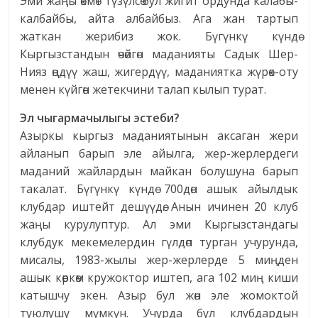
Эми жаңы өкмөт түзүлсө бул жигит ордунда калабы-
калбайбы, айта албайбыз. Ага жан тартып
жаткан жерибиз жок. Бүгүнкү күндө
Кыргызстандын өчөйгөн маданияты Садык Шер-
Нияз өңдүү жаш, жигердүү, маданиятка жүрөк-оту
менен күйгөн жетекчини талап кылып турат.
Эл чыгармачылыгы эстеби?
Азыркы кыргыз маданиятынын аксаган жери
айланып барып эле айылга, жер-жерлердеги
маданий жайлардын майкан болушуна барып
такалат. Бүгүнкү күндө 700дөн ашык айылдык
клубдар иштейт дешүүдө. Анын ичинен 20 клуб
жаңы курулуптур. Ал эми Кыргызстандагы
клубдук мекемелердин гүлдөп турган учурунда,
мисалы, 1983-жылы жер-жерлерде 5 миңден
ашык көркөм кружоктор иштеп, ага 102 миң киши
катышчу экен. Азыр бул жөн эле жомоктой
туюлушу мүмкүн. Учурда бул клубдардын