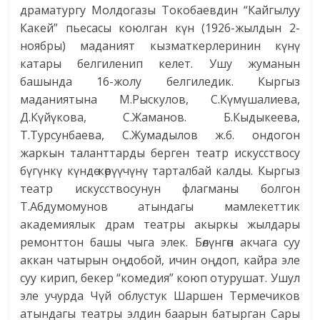
драматургу Молдогазы Токобаевдин “Кайгылуу
Какей” пьесасы коюлган күн (1926-жылдын 2-
ноябры) маданият кызматкерлеринин күнү
катары белгиленип келет. Ушу жуманын
башында 16-жолу белгиледик. Кыргыз
маданиятына М.Рыскулов, С.Күмүшалиева,
Д.Күйүкова, С.Жаманов. Б.Кыдыкеева,
Т.Турсунбаева, С.Жумадылов ж.б. ондогон
жаркын таланттарды берген театр искусствосу
бүгүнкү күндө көрүүчүнү тарталбай калды. Кыргыз
театр искусствосунун флагманы болгон
Т.Абдумомунов атындагы мамлекеттик
академиялык драм театры акыркы жылдары
ремонттон башы чыга элек. Бөлүнгөн акчага суу
аккан чатырын оңдобой, ичин оңдоп, кайра эле
суу кирип, бекер “комедия” коюп отурушат. Ушул
эле учурда Чүй облустук Шаршен Термечиков
атындагы театры элдин баарын батырган Сары