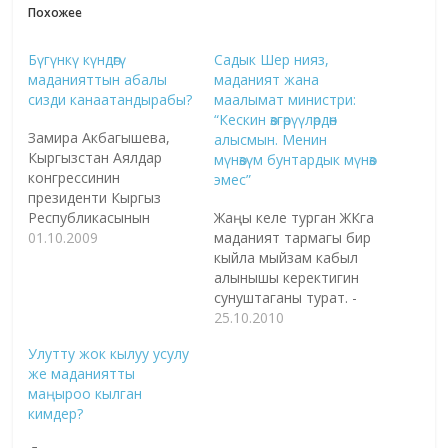
Похожее
Бүгүнкү күндөгү
Садык Шер нияз,
маданияттын абалы
маданият жана
сизди канаатандырабы?
маалымат министри:
“Кескин өзгөрүүлөрдөн
Замира Акбагышева,
алысмын. Менин
Кыргызстан Аялдар
мүнөзүм бунтардык мүнөз
конгрессинин
эмес”
президенти Кыргыз
Республикасынын
Жаңы келе турган ЖКга
маданияты жакшы
01.10.2009
маданият тармагы бир
өнүгүү жолунда.
кыйла мыйзам кабыл
Маданият жана
алынышы керектигин
маалымат министри
сунуштаганы турат. -
Султан Раев жакшы
СССРдин эл артисти, КР
25.10.2010
иштеп жатат.
эл сүрөтчүсү
Улутту жок кылуу усулу
Маданият тармагында
С.Чокморовдун айкели
же маданиятты
ар кандай акцияларды
алигиче тургузулбай
маңыроо кылган
уюштуруп,
келет. Агасы Сүйөркул
кимдер?
ийгиликтерге
абанын айтымында
жетишүүдө. Дегеле, кино
каражат деле бар