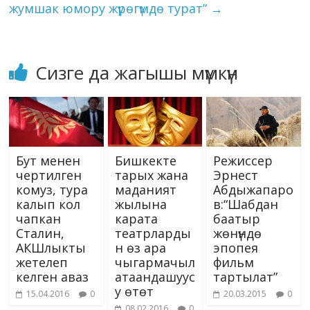
ki
жумшак юмору жүрөгүмдө турат”
→
Сизге да жагышы мүмкүн
Режиссер
Бут менен
Бишкекте
Эрнест
чертилген
тарых жана
Абдыжапаро
комуз, тура
маданият
в:“Шабдан
калып кол
жылына
баатыр
чапкан
карата
жөнүндө
Сталин,
театрларды
эпопея
АКШлыкты
н өз ара
фильм
жетелеп
чыгармачыл
тартылат”
келген аваз
атаандашуус
у өтөт
20.03.2015
0
15.04.2016
0
08.02.2016
0