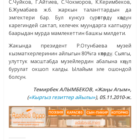
С.Чуйков, Г.Айтиев, С.Чокморов, К.Керимбеков,
Б.Жумабаев ж.б. жаркын таланттардын да
эмгектери бар. Бул кунсуз сүрөттөрдү көздүн
карегиндей сактап, келечек муундарга калтыруу
баарыдан мурда мамлекеттин башкы милдети.
Жакында президент Р.Отунбаева музей
кызматкерлеринин айлыгын 80%га көтөрдү. Сыягы,
улуттук масштабда музейлердин абалына көңүл
бурулат окшоп калды. Ылайым эле ошондой
болсун.
Темирбек АЛЫМБЕКОВ, «
Жаңы Агым
»
,
(
«Кыргыз гезиттер айылы»
), 05.11.2010-ж.