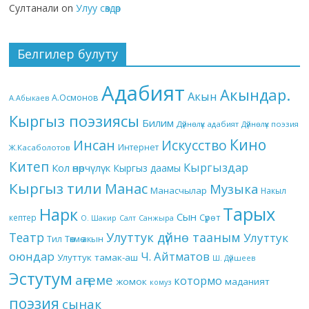
Султанали
on
Улуу сөздөр
Белгилер булуту
Адабият
Акындар.
Акын
А.Осмонов
А.Абыкаев
Кыргыз поэзиясы
Билим
Дүйнөлүк адабият
Дүйнөлүк поэзия
Кино
Инсан
Искусство
Интернет
Ж.Касаболотов
Китеп
Кыргыздар
Кол өнөрчүлүк
Кыргыз даамы
Кыргыз тили
Манас
Музыка
Манасчылар
Накыл
Тарых
Нарк
Сын
кептер
Сүрөт
О. Шакир
Салт
Санжыра
Театр
Улуттук дүйнө тааным
Улуттук
Төкмө акын
Тил
оюндар
Ч. Айтматов
Улуттук тамак-аш
Ш. Дүйшеев
Эстутум
аңгеме
котормо
жомок
маданият
комуз
поэзия
сынак