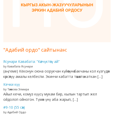
"Адабий ордо" сайтынан:
Ясунари Кавабата: “Көлчүктөгү ай”
by Кавабата Ясунари
(аңгеме) Кёконун оюна оорукчан күйөөсүнө бакчаны кол күзгүдөн
көрсөтүү амалы келбеспи. Экинчи кабатта төшөктө жаткан […]
Кечки күү
by Төлөкова Элмира
Айыл кечи, комуз күүсү мукам бир, кылын тартып жел
ойдолоп ойногон. Түмөн үнү аба жарып, […]
#9-10 (55 сөз)
by Адабий Ордо