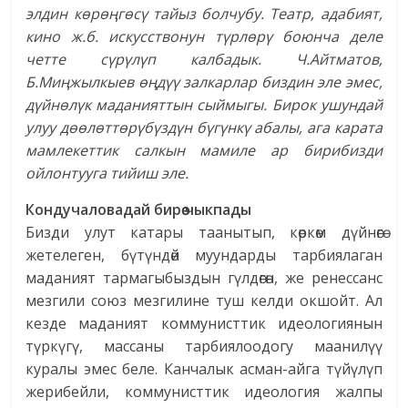
элдин көрөңгөсү тайыз болчубу. Театр, адабият,
кино ж.б. искусствонун түрлөрү боюнча деле
четте сүрүлүп калбадык. Ч.Айтматов,
Б.Миңжылкыев өңдүү залкарлар биздин эле эмес,
дүйнөлүк маданияттын сыймыгы. Бирок ушундай
улуу дөөлөттөрүбүздүн бүгүнкү абалы, ага карата
мамлекеттик салкын мамиле ар бирибизди
ойлонтууга тийиш эле.
Кондучаловадай бирөө
чыкпады
Бизди улут катары таанытып, көркөм дүйнөгө
жетелеген, бүтүндөй муундарды тарбиялаган
маданият тармагыбыздын гүлдөгөн, же ренессанс
мезгили союз мезгилине туш келди окшойт. Ал
кезде маданият коммунисттик идеологиянын
түркүгү, массаны тарбиялоодогу маанилүү
куралы эмес беле. Канчалык асман-айга түйүлүп
жерибейли, коммунисттик идеология жалпы