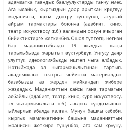
адамзатка таандык баалуулуктарды танчу эмес.
Ага ылайык, кыргыздын доор арыткан көрөңгөлүү
маданияты, көркөм дөөлөттөрү өсүп-өнүгүп, атургай
айрым тармактары боюнча (адабият, кино,
театр искусствосу ж.б.) ааламдын оозун ачырган
бийиктиктерге жеткенбиз. Ошол түптөлгөн, негизи
бар маданиятыбызды 19 жылдык жаңы
тарыхыбызда жарытып өнүктүрбөдүк. Уңгусу даяр
улуттук идеологиябызды иштеп чыга албадык.
Натыйжада эл чыгармачылыгынан тартып,
академиялык театрга чейинки материалдык
базабызды аз жерден майкандап жибере
жаздадык. Маданияттын кайсы гана тармагын
албайлы (адабият, театр, кино, сүрөт искусствосу,
эл чыгармачылыгы ж.б.) азыркы күндө мышык
ыйларлык абалда калган. Мунун башкы себеби,
кыргыз мамлекетинин башына маданияттын
маанисин жеткире түшүнбөгөн, ага кам көрүүнү,