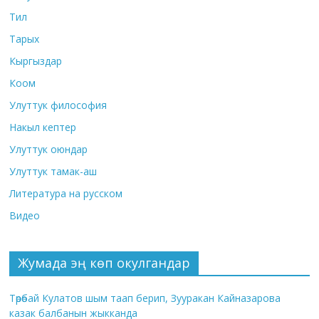
Тил
Тарых
Кыргыздар
Коом
Улуттук философия
Накыл кептер
Улуттук оюндар
Улуттук тамак-аш
Литература на русском
Видео
Жумада эң көп окулгандар
Төрөбай Кулатов шым таап берип, Зууракан Кайназарова
казак балбанын жыкканда