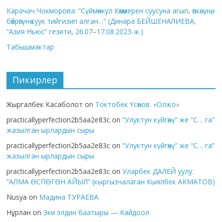
Карачач Чокморова: “Сүймөнкул Көкөмерен суусуна агып, өпкөсүнө,
бөйрөгүнө суук тийгизип алган…” (Динара БЕЙШЕНАЛИЕВА,
“Азия Ньюс” гезити, 26.07–17.08.2023-ж.)
Табышмактар
Пикирлер
Жыргалбек Касаболот
on
Токтобек Үсөнов. «Олжо»
practicallyperfection2b5aa2e83c
on
“Улуктун күйгөнү” же “С… га”
жазылган ырлардын сыры
practicallyperfection2b5aa2e83c
on
“Улуктун күйгөнү” же “С… га”
жазылган ырлардын сыры
practicallyperfection2b5aa2e83c
on
Уларбек ДАЛЕЙ уулу.
“АЛМА ӨСПӨГӨН АЙЫЛ” (кыргызчалаган Кыялбек АКМАТОВ)
Nusya
on
Мадина ТУРАЕВА
Нұрлан
on
Эки элдин баатыры — Кайдоол