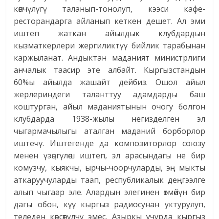
көпчүлүгү таланып-тонолуп, кээси кафе-
ресторандарга айланып кеткен дешет. Ал эми
иштеп жаткан айылдык клубдардын
кызматкерлери жергиликтүү бийлик тарабынан
каржыланат. Андыктан маданият министрлиги
анчалык таасир эте албайт. Кыргызстандын
60%ы айылда жашайт дейбиз. Ошол айыл
жерлериндеги таланттуу адамдарды баш
коштурган, айыл маданиятынын очогу болгон
клубдарда 1938-жылы негизделген эл
чыгармачылыгы аталган маданий борборлор
иштечү. Иштегенде да композиторлор союзу
менен үзөңгүлөш иштеп, эл арасындагы не бир
комузчу, кыякчы, ырчы-чоорчуларды, эң мыкты
аткаруучуларды таап, республикалык деңгээлге
алып чыгаар эле. Алардын элегинен өтмөйүн бир
дагы обон, күү кыргыз радиосунан уктурулуп,
теледен көрсөтүлчү эмес. Азыркы учурда кыргыз