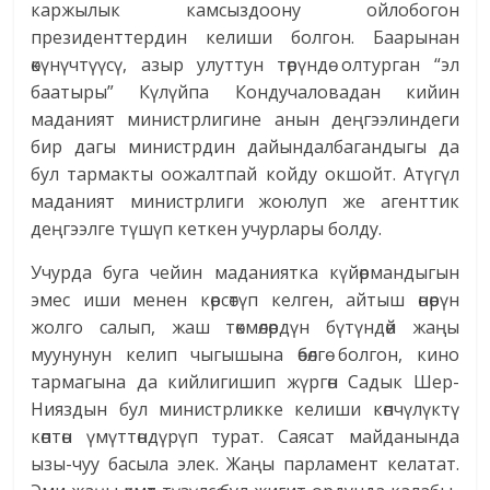
каржылык камсыздоону ойлобогон
президенттердин келиши болгон. Баарынан
өкүнүчтүүсү, азыр улуттун төрүндө олтурган “эл
баатыры” Күлүйпа Кондучаловадан кийин
маданият министрлигине анын деңгээлиндеги
бир дагы министрдин дайындалбагандыгы да
бул тармакты оожалтпай койду окшойт. Атүгүл
маданият министрлиги жоюлуп же агенттик
деңгээлге түшүп кеткен учурлары болду.
Учурда буга чейин маданиятка күйөрмандыгын
эмес иши менен көрсөтүп келген, айтыш өнөрүн
жолго салып, жаш төкмөлөрдүн бүтүндөй жаңы
муунунун келип чыгышына өбөлгө болгон, кино
тармагына да кийлигишип жүргөн Садык Шер-
Нияздын бул министрликке келиши көпчүлүктү
көптөн үмүттөндүрүп турат. Саясат майданында
ызы-чуу басыла элек. Жаңы парламент келатат.