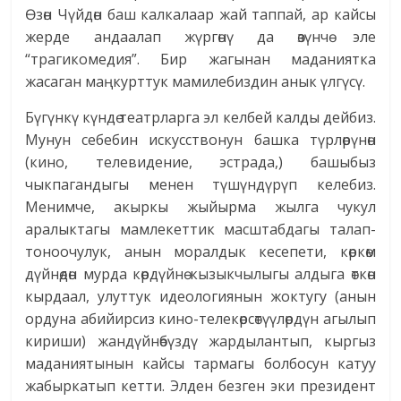
Өзөн Чүйдөн баш калкалаар жай таппай, ар кайсы
жерде андаалап жүргөнү да өзүнчө эле
“трагикомедия”. Бир жагынан маданиятка
жасаган маңкурттук мамилебиздин анык үлгүсү.
Бүгүнкү күндө театрларга эл келбей калды дейбиз.
Мунун себебин искусствонун башка түрлөрүнөн
(кино, телевидение, эстрада,) башыбыз
чыкпагандыгы менен түшүндүрүп келебиз.
Менимче, акыркы жыйырма жылга чукул
аралыктагы мамлекеттик масштабдагы талап-
тоноочулук, анын моралдык кесепети, көркөм
дүйнөдөн мурда көрдүйнө кызыкчылыгы алдыга өткөн
кырдаал, улуттук идеологиянын жоктугу (анын
ордуна абийирсиз кино-телекөрсөтүүлөрдүн агылып
кириши) жандүйнөбүздү жардылантып, кыргыз
маданиятынын кайсы тармагы болбосун катуу
жабыркатып кетти. Элден безген эки президент