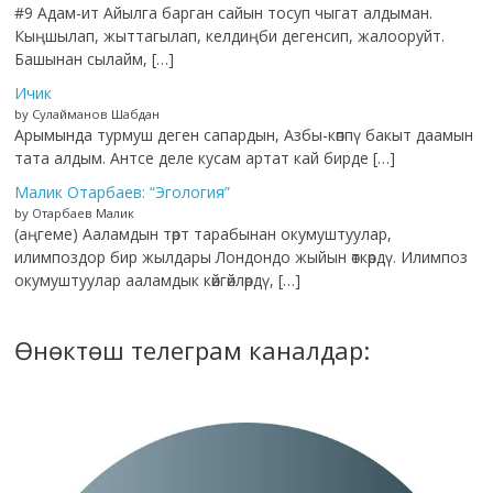
#9 Адам-ит Айылга барган сайын тосуп чыгат алдыман.
Кыңшылап, жыттагылап, келдиңби дегенсип, жалооруйт.
Башынан сылайм, […]
Ичик
by Сулайманов Шабдан
Арымында турмуш деген сапардын, Азбы-көппү бакыт даамын
тата алдым. Антсе деле кусам артат кай бирде […]
Малик Отарбаев: “Эгология”
by Отарбаев Малик
(аңгеме) Ааламдын төрт тарабынан окумуштуулар,
илимпоздор бир жылдары Лондондо жыйын өткөрдү. Илимпоз
окумуштуулар ааламдык көйгөйлөрдү, […]
Өнөктөш телеграм каналдар: