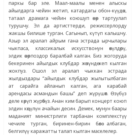
паркы бар эле. Маал-маалы менен алыскы
айылдарга чейин жетип, катардагы обон-күүдөн,
татаал драмага чейин коюшуп өнөр тартуулап
турушчу. Эл да артисттерди, режиссерлорду
жакшы билише турган. Сагынып, күтүп калышчу.
Азыр эл аралап айрым гана эстрада ырчылары
чыкпаса, классикалык искусствонун өкүлдөрү,
элдик өнөрпоздор баралбай калган. Биз жогоруда
бекеринен айылдык клубдар жөнүндө кеп кылган
жокпуз. Ошол эл аралап чыккан эстрада
жылдыздары “айылдык клубдар жылытылбаган
ат сарайга айланып калган, ага карабай
арендасы асмандын башы” деп жүрүшөт. Өзүбүз
деле көрүп жүрөбүз. Анан ким барып концерт коюп
элдин көңүлүн ачайын десин. Демек, мунун баары
маданият министрлиги тарбанан комплекстүү
чечиле турган, биринен-бирин бөлө албаган,
белгилүү каражатты талап кылган маселелер.