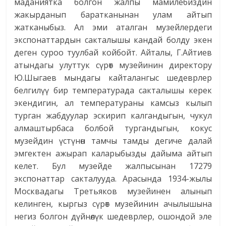
маданиятка болгон жалпы мамилебиздин
жакырданып баратканынан улам айтып
жатканыбыз. Ал эми аталган музейлердеги
экспонаттардын сакталышы кандай болду экен
деген суроо туулбай койбойт. Айталы, Г.Айтиев
атындагы улуттук сүрөт музейинин директору
Ю.Шыгаев мындагы кайталангыс шедеврлер
белгилүү бир температурада сакталышы керек
экендигин, ал температураны камсыз кылып
турган жабдуулар эскирип калгандыгын, чукул
алмаштырбаса болбой тургандыгын, кокус
музейдин үстүнөн тамчы тамды дегиче далай
эмгектен ажырап каларыбызды дайыма айтып
келет. Бул музейде жалпысынан 17279
экспонаттар сакталууда. Арасында 1934-жылы
Москвадагы Третьяков музейинен алынып
келинген, кыргыз сүрөт музейинин ачылышына
негиз болгон дүйнөлүк шедеврлер, ошондой эле