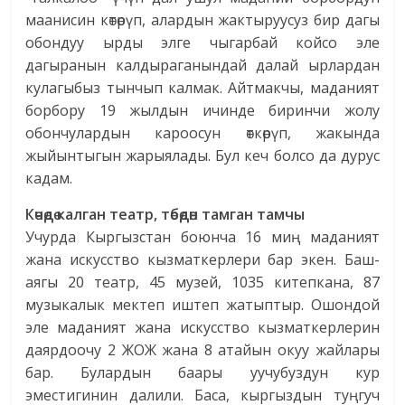
маанисин көтөрүп, алардын жактыруусуз бир дагы
обондуу ырды элге чыгарбай койсо эле
дагыранын калдыраганындай далай ырлардан
кулагыбыз тынчып калмак. Айтмакчы, маданият
борбору 19 жылдын ичинде биринчи жолу
обончулардын кароосун өткөрүп, жакында
жыйынтыгын жарыялады. Бул кеч болсо да дурус
кадам.
Көчөдө калган театр,
төбөдөн тамган тамчы
Учурда Кыргызстан боюнча 16 миң маданият
жана искусство кызматкерлери бар экен. Баш-
аягы 20 театр, 45 музей, 1035 китепкана, 87
музыкалык мектеп иштеп жатыптыр. Ошондой
эле маданият жана искусство кызматкерлерин
даярдоочу 2 ЖОЖ жана 8 атайын окуу жайлары
бар. Булардын баары уучубуздун кур
эместигинин далили. Баса, кыргыздын туңгуч