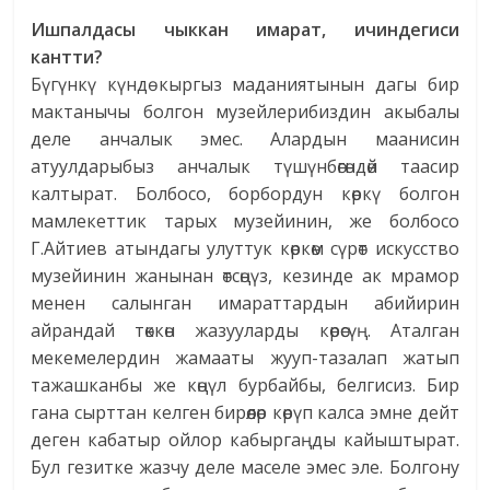
Ишпалдасы
чыккан имарат,
ичиндегиси
кантти?
Бүгүнкү күндө кыргыз маданиятынын дагы бир
мактанычы болгон музейлерибиздин акыбалы
деле анчалык эмес. Алардын маанисин
атуулдарыбыз анчалык түшүнбөгөндөй таасир
калтырат. Болбосо, борбордун көркү болгон
мамлекеттик тарых музейинин, же болбосо
Г.Айтиев атындагы улуттук көркөм сүрөт искусство
музейинин жанынан өтсөңүз, кезинде ак мрамор
менен салынган имараттардын абийирин
айрандай төккөн жазууларды көрөсүң. Аталган
мекемелердин жамааты жууп-тазалап жатып
тажашканбы же көңүл бурбайбы, белгисиз. Бир
гана сырттан келген бирөөлөр көрүп калса эмне дейт
деген кабатыр ойлор кабыргаңды кайыштырат.
Бул гезитке жазчу деле маселе эмес эле. Болгону