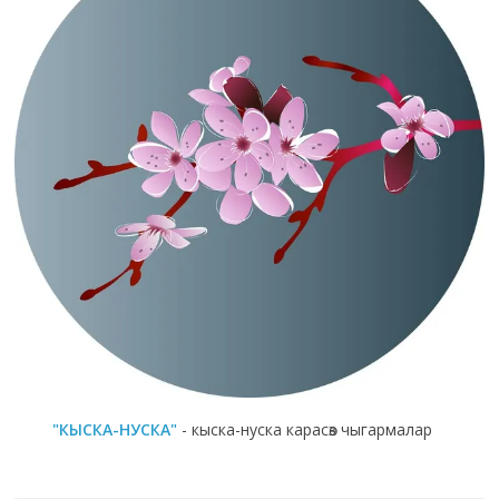
"КЫСКА-НУСКА"
- кыска-нуска карасөз чыгармалар