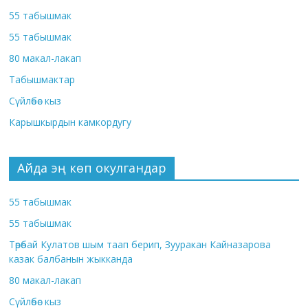
55 табышмак
55 табышмак
80 макал-лакап
Табышмактар
Сүйлөбөс кыз
Карышкырдын камкордугу
Айда эң көп окулгандар
55 табышмак
55 табышмак
Төрөбай Кулатов шым таап берип, Зууракан Кайназарова
казак балбанын жыкканда
80 макал-лакап
Сүйлөбөс кыз