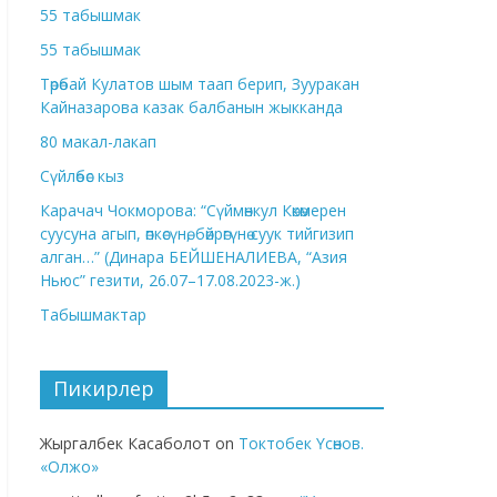
55 табышмак
55 табышмак
Төрөбай Кулатов шым таап берип, Зууракан
Кайназарова казак балбанын жыкканда
80 макал-лакап
Сүйлөбөс кыз
Карачач Чокморова: “Сүймөнкул Көкөмерен
суусуна агып, өпкөсүнө, бөйрөгүнө суук тийгизип
алган…” (Динара БЕЙШЕНАЛИЕВА, “Азия
Ньюс” гезити, 26.07–17.08.2023-ж.)
Табышмактар
Пикирлер
Жыргалбек Касаболот
on
Токтобек Үсөнов.
«Олжо»