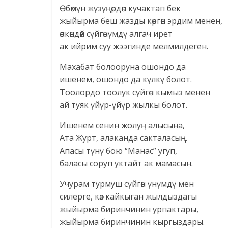
Өбөмүн жүзүңөрдөн кучактап бек
жыйырма беш жазды көргөн эрдим менен,
өпкөндөй сүйгөнүмдү алгач ирет
ак ийрим суу жээгинде мелмилдеген.
Махабат болооруна ошондо да
ишенем, ошондо да күлкү болот.
Тоолордо тоолук сүйгөн кымыз менен
ай туяк үйүр-үйүр жылкы болот.
Ишенем сенин жолуң алысына,
Ата Журт, алаканда сакталасың.
Апасы түнү бою “Манас” угуп,
баласы соруп уктайт ак мамасын.
Учурам турмуш сүйгөн үнүмдү мен
силерге, көз кайкыган жылдыздагы
жыйырма биринчинин урпактары,
жыйырма биринчинин кыргыздары.