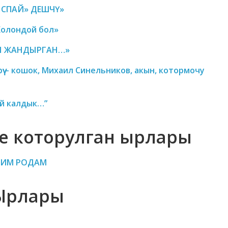
ЫСПАЙ» ДЕШЧҮ»
Жолондой бол»
КЫ ЖАНДЫРГАН…»
ү – кошок,
Михаил Синельников, акын, котормочу
ой калдык…”
е которулган ырлары
ШИМ РОДАМ
Ырлары