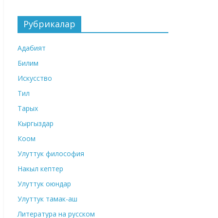
Рубрикалар
Адабият
Билим
Искусство
Тил
Тарых
Кыргыздар
Коом
Улуттук философия
Накыл кептер
Улуттук оюндар
Улуттук тамак-аш
Литература на русском