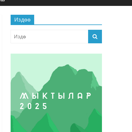
Издөө