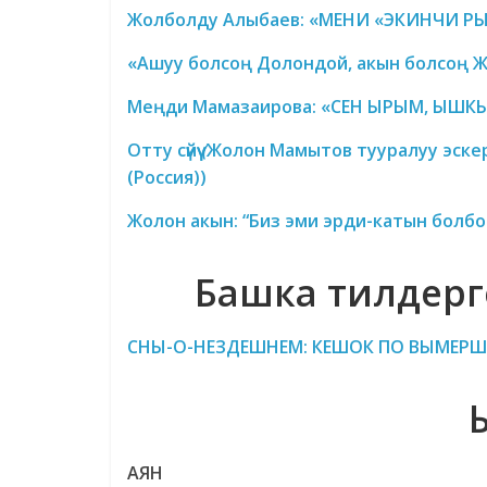
Жолболду Алыбаев: «МЕНИ «ЭКИНЧИ Р
«Ашуу болсоң Долондой, акын болсоң 
Меңди Мамазаирова: «СЕН ЫРЫМ, ЫШ
Отту сүйүү
(
Жолон Мамытов тууралуу эскерү
(Россия))
Жолон акын: “Биз эми эрди-катын болб
Башка тилдерг
CНЫ-О-НЕЗДЕШНЕМ: КЕШОК ПО ВЫМЕР
АЯН