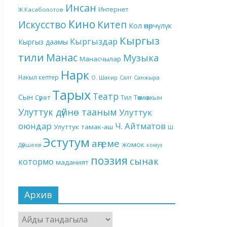
Инсан
Интернет
Ж.Касаболотов
Кино
Китеп
Искусство
Кол өнөрчүлүк
Кыргыз
Кыргыздар
Кыргыз даамы
тили
Манас
Музыка
Манасчылар
Нарк
Накыл кептер
О. Шакир
Салт
Санжыра
Тарых
Театр
Сын
Төкмө акын
Сүрөт
Тил
Улуттук дүйнө тааным
Улуттук
оюндар
Ч. Айтматов
Улуттук тамак-аш
Ш.
Эстутум
аңгеме
жомок
Дүйшеев
комуз
поэзия
сынак
котормо
маданият
Архив
Архив