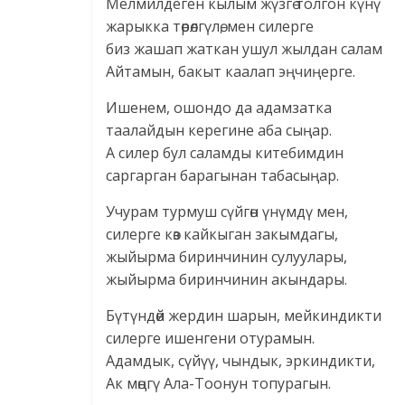
Мелмилдеген кылым жүзгө толгон күнү
жарыкка төрөлгүлө, мен силерге
биз жашап жаткан ушул жылдан салам
Айтамын, бакыт каалап эңчиңерге.
Ишенем, ошондо да адамзатка
таалайдын керегине аба сыңар.
А силер бул саламды китебимдин
саргарган барагынан табасыңар.
Учурам турмуш сүйгөн үнүмдү мен,
силерге көз кайкыган закымдагы,
жыйырма биринчинин сулуулары,
жыйырма биринчинин акындары.
Бүтүндөй жердин шарын, мейкиндикти
силерге ишенгени отурамын.
Адамдык, сүйүү, чындык, эркиндикти,
Ак мөңгү Ала-Тоонун топурагын.