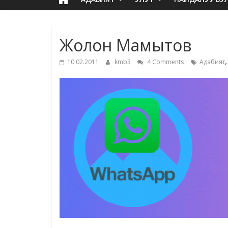
Жолон Мамытов
10.02.2011
kmb3
4 Comments
Адабият