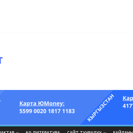
ры он үч акындын котормосунда
ып, өпкөсүнө, бөйрөгүнө суук тийгизип алган…” (Динара БЕЙШЕНАЛИЕВ
ЛАКТАР
KG ЛИТЕРАТУРА
САЙТ ТУУРАЛУУ
БАЙЛАН