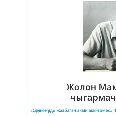
Жолон Ма
чыгармач
«Сүйүү жөнүндө жазбаган акын акын эмес