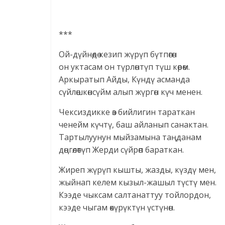
***
Ой-дүйнөдө кезип жүрүп бүтпөгөн
он уктасам он түрлөнтүп түш көрөм.
Аркыратып Айды, Күндү асманда
сүйлөшкөнсүйм алып жүргөн күч менен.
Чексиздикке өз бийлигин тараткан
ченейм күчтү, баш айланып санактан.
Тартылуунун мыйзамына таңданам
дөңгөлөтүп Жерди сүйрөп бараткан.
Жиреп жүрүп кышты, жазды, күздү мен,
жыйнап келем кызыл-жашыл түстү мен.
Кээде чыксам салтанаттуу тойлордон,
кээде чыгам өкүрүктүн үстүнөн.