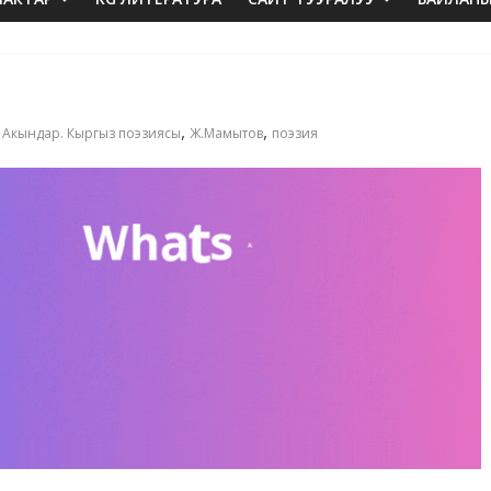
,
,
,
Акындар. Кыргыз поэзиясы
Ж.Мамытов
поэзия