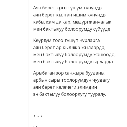
Аян берет көргөн түшүм түнүндө,
аян берет кылган ишим күнүндө,
кабылсам да кар, мөндүргө канчалык
мен бактылуу болоорумду сүйүүдө.
Көкүрөгүм толо түшүп нурларга
аян берет ар кыл өткөн жылдарда,
мен бактылуу болоорумду жашоодо,
мен бактылуу болоорумду ырларда.
Арыбаган зор санжыра бууданы,
арбын сыры тоолорумдун чуудалу
аян берет келечеги элимдин
эң бактылуу болоорлугу тууралу.
* * *