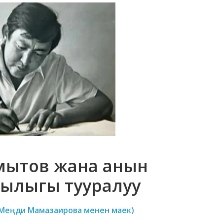
мытов жана анын
ылыгы тууралуу
» (Меңди Мамазаирова менен маек)