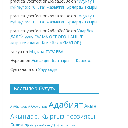
practicallyperfection2b5aa2e83c
on
“Улуктун
күйгөнү” же “С… га” жазылган ырлардын сыры
practicallyperfection2b5aa2e83c
on
“Улуктун
күйгөнү” же “С… га” жазылган ырлардын сыры
practicallyperfection2b5aa2e83c
on
Уларбек
ДАЛЕЙ уулу. “АЛМА ӨСПӨГӨН АЙЫЛ”
(кыргызчалаган Кыялбек АКМАТОВ)
Nusya
on
Мадина ТУРАЕВА
Нұрлан
on
Эки элдин баатыры — Кайдоол
Султанали
on
Улуу сөздөр
Белгилер булуту
Адабият
Акын
А.Осмонов
А.Абыкаев
Акындар. Кыргыз поэзиясы
Билим
Дүйнөлүк адабият
Дүйнөлүк поэзия