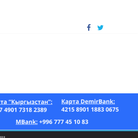
А, “Азия Ньюс” гезити, 26.07–17.08.2023-ж.)
ЫШ