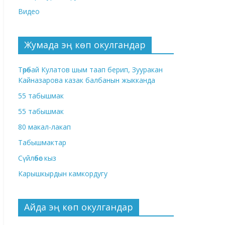
Видео
Жумада эң көп окулгандар
Төрөбай Кулатов шым таап берип, Зууракан
Кайназарова казак балбанын жыкканда
55 табышмак
55 табышмак
80 макал-лакап
Табышмактар
Сүйлөбөс кыз
Карышкырдын камкордугу
Айда эң көп окулгандар