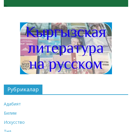
Рубрикалар
Адабият
Билим
Искусство
Тил