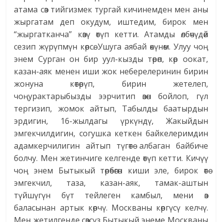
атама сөз тийгизмек тургай кичинемден мен аны
жыргатам деп окудум, иштедим, бирок мен
“жыргатканча” көзү өтүп кетти. Атамды өлбөчүдөй
сезип жүрүпмүн көрсө. Ушуга аябай өкүнөм. Улуу чоң
энем Сурган он бир уул-кызды төрөп, көр оокат,
казан-аяк менен иши жок неберелеринин бирин
жонуна көтөрүп, бирин жетелеп,
чоңурактарыбызды ээрчитип өзөн бойлоп, гүл
тергизип, жомок айтып, Табылды баатырдын
эрдигин, 16-жылдагы үркүндү, Жакыйдын
эмгекчилдигин, согушка кеткен байкелеримдин
адамкерчилигин айтып түгөтө албаган байбиче
болчу. Мен жетинчиге келгенде өтүп кетти. Кичүү
чоң энем Бытыкый төрөбөгөн киши эле, бирок өтө
эмгекчил, таза, казан-аяк, тамак-аштын
түйшүгүн бүт тейлеген камбыл, мени өз
баласынан артык көрчү. Москваны көргүсү келчү.
Мен жетилгенде сөзсүз Бытыкый энеме Москваны