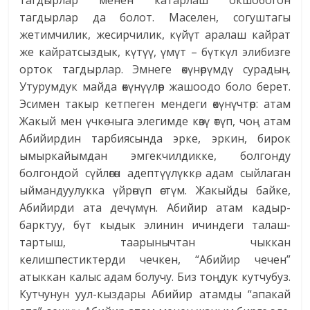
тагдырлар менен катарлаш окшобогон
тагдырлар да болот. Маселен, согуштагы
жетимчилик, жесирчилик, күйүт аралаш кайрат
же кайратсыздык, күтүү, үмүт – бүткүл элибизге
орток тагдырлар. Эмнеге өкүнөрүмдү сурадың.
Утурумдук майда өкүнүүлөр жашоодо боло берет.
Эсимен такыр кетпеген мендеги өкүнүчтөр: атам
Жакый мен үчкө чыга элегимде көзү өтүп, чоң атам
Абийирдин тарбиясында эрке, эркин, бирок
ымыркайымдан эмгекчилдикке, болгонду
болгондой сүйлөгөн адептүүлүккө, адам сыйлаган
ыймандуулукка үйрөнүп өстүм. Жакыйды байке,
Абийирди ата дечүмүн. Абийир атам кадыр-
барктуу, бүт кыдык элинин ичиндеги талаш-
тартыш, таарынычтан чыккан
келишпестиктерди чечкен, “Абийир чечен”
атыккан калыс адам болучу. Биз тоңдук кутчубуз.
Кутчунун уул-кыздары Абийир атамды “апакай