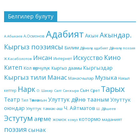
Белгилер булуту
Адабият
Акындар.
Акын
А.Осмонов
А.Абыкаев
Кыргыз поэзиясы
Билим
Дүйнөлүк адабият
Дүйнөлүк поэзия
Кино
Инсан
Искусство
Интернет
Ж.Касаболотов
Китеп
Кыргыздар
Кол өнөрчүлүк
Кыргыз даамы
Кыргыз тили
Манас
Музыка
Манасчылар
Накыл
Тарых
Нарк
Сын
кептер
Сүрөт
О. Шакир
Салт
Санжыра
Театр
Улуттук дүйнө тааным
Улуттук
Төкмө акын
Тил
оюндар
Ч. Айтматов
Улуттук тамак-аш
Ш. Дүйшеев
Эстутум
аңгеме
котормо
жомок
маданият
комуз
поэзия
сынак