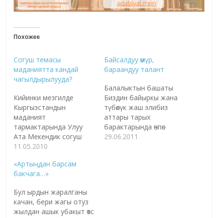
Похожее
Согуш темасы
Байсалдуу өмүр,
маданиятта кандай
бараандуу талант
чагылдырылууда?
Балалыктын башаты
Кийинки мезгилде
Биздин байыркы жана
Кыргызстандын
түбөлүк жаш элибиз
маданият
аттары тарых
тармактарында Улуу
барактарында өчпөс
Ата Мекендик согуш
алтын тамгалар менен
29.06.2011
темасы дээрлик
11.05.2010
жазылып калган жана
чагылдырылбай калды.
жазылып кала турган
«Артыңдан барсам
Жаштардын бул согуш
даңазалуу инсандары
бакчага…»
тууралу маалыматы аз.
менен табигый түрдө
1941-45-жылдардагы
сыймыктана алат. Алар
Бул ырдын жаралганы
Улуу Ата Мекендик
ар кайсы доорлордо
качан, бери жагы отуз
согуш темасы -
жашап өтүшкөн, ошондой
жылдан ашык убакыт өтсө
советтик мезгилде
эле азыр да арабызда