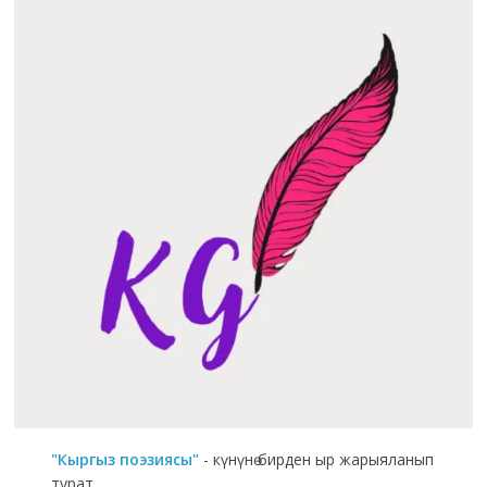
"Кыргыз поэзиясы"
- күнүнө бирден ыр жарыяланып
турат