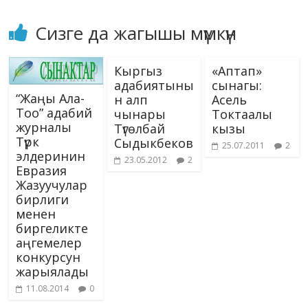
Сизге да жагышы мүмкүн
Кыргыз
«Аптап»
адабиятыны
сынагы:
“Жаңы Ала-
н алп
Асель
Тоо” адабий
чынары
Токтаалы
журналы
Түгөлбай
кызы
Түрк
Сыдыкбеков
25.07.2011
2
элдеринин
23.05.2012
2
Евразия
Жазуучулар
бирлиги
менен
биргеликте
аңгемелер
конкурсун
жарыялады
11.08.2014
0