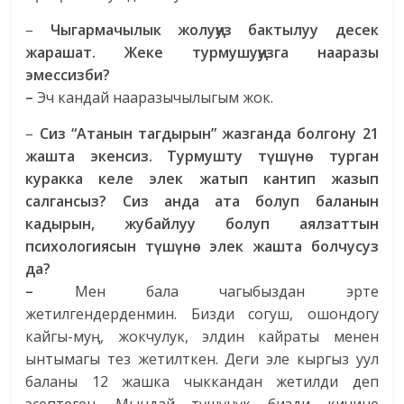
–
Чыгармачылык жолуңуз бактылуу десек
жарашат. Жеке турмушуңузга нааразы
эмессизби?
–
Эч кандай нааразычылыгым жок.
–
Сиз “Атанын тагдырын” жазганда болгону 21
жашта экенсиз. Турмушту түшүнө турган
куракка келе элек жатып кантип жазып
салгансыз? Сиз анда ата болуп баланын
кадырын, жубайлуу болуп аялзаттын
психологиясын түшүнө элек жашта болчусуз
да?
–
Мен бала чагыбыздан эрте
жетилгендерденмин. Бизди согуш, ошондогу
кайгы-муң, жокчулук, элдин кайраты менен
ынтымагы тез жетилткен. Деги эле кыргыз уул
баланы 12 жашка чыккандан жетилди деп