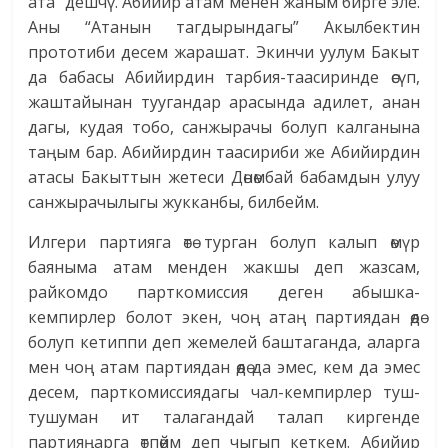
ата” дешчү. Абийир атам менен жаным бирге эле.
Аны “Атанын тагдырындагы” Акылбектин
прототиби десем жарашат. Экинчи уулум Бакыт
да бабасы Абийирдин тарбия-таасиринде өсүп,
жаштайынан туугандар арасында адилет, анан
дагы, кудая тобо, санжырачы болуп калганына
таңым бар. Абийирдин таасириби же Абийирдин
атасы Бакыттын жетеси Дөнөмбай бабамдын улуу
санжырачылыгы жукканбы, билбейм.
Илгери партияга өтө турган болуп калып өмүр
баяныма атам менден жакшы деп жазсам,
райкомдо парткомиссия деген абышка-
кемпирлер болот экен, чоң атаң партиядан өөдө
болуп кетиппи деп жемелей баштаганда, аларга
мен чоң атам партиядан өөдө да эмес, кем да эмес
десем, парткомиссиядагы чал-кемпирлер туш-
тушуман ит талагандай талап киргенде
партияңарга өтпөйм деп чыгып кеткем. Абийир