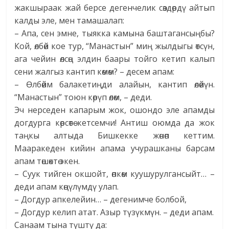
жакшыраак жай берсе дегенчелик сөздөрдү айтып
калды эле, мен тамашалап:
– Апа, сен эмне, тыякка камына баштагансыңбы?
Кой, өлбөй кое тур, “Манастын” миң жылдыгы өтсүн,
ага чейин өлсөң элдин баары тойго кетип калып
сени жалгыз кантип көмөм? – десем апам:
– Өлбөйм балакетиңди алайын, кантип өлөйүн.
“Манастын” тоюн көрүп өлөм, – деди.
Эч нерседен капарым жок, ошондо эле апамды
догдурга көрсөтө кетсемчи! Антиш оюмда да жок
таңкы алтыда Бишкекке жөнөп кеттим.
Мааракеден кийин апама учурашканы барсам
апам төшөктө экен.
– Суук тийген окшойт, өпкөм куушурулгансыйт… –
деди апам көңүлүмдү улап.
– Догдур апкелейин… – дегенимче болбой,
– Догдур келип атат. Азыр түзүкмүн. – деди апам.
Санаам тына түштү да: