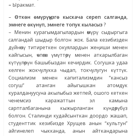
–
Ыракмат.
–
Өткөн өмүрүңүзгө кыскача сереп салганда,
эмнеге өкүнүп, эмнеге топук кыласыз
?
– Менин курагымдагылардын өмүрү сыдыргыга
салгандай шыдыр болгон жок. Бала кезибизден
дүйнөнү титиреткен окуялардын жеңиши менен
кайгысын, өчпөгөн үмүттөрү менен аткарылбаган
күтүүлөрүн башыбыздан кечирдик. Согушка удаа
келген жокчулукка чыдап, токчулугун күттүк.
Социализм менен капитализмдин “кансыз
согуш” атанган айыгышкан атомдук
куралдануусуна акылыбыз жетпей, ошого кеткен
ченемсиз каражаттын эл камына
сарпталбаганына кыжырланган күндөрүбүз
болгон. Сталинди кудайсынткан доордо жашап,
студенттик кезибизде Хрущев анын “культун”
айгинелеп чыкканда, анын айткандарына