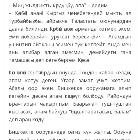
– Миң жылдыкты көрдүңбү, апа? – дедим.
– Көрбөй анан! Кыргыз ченебегендей мыкты эл
турбайбызбы, айрыкча Таластагы оюнуңардан
даана билинди. Көрбөй өлсөм арманда кетмек экем.
Эми өлө берейин, уруксат бересиңби? – Апамдын
ушинтип айтканы эсимен түк кетпейт. Анда мен
аны этибар алган эмесмин, демейдеги гана
тамашасы деп кете бергем. Көрсө…
Көп өтпөй сентябрдын онунда Тоңдон кабар келди,
апам катуу деген. Угаар замат учуп жеттим.
Абалы оор экен. Бишкекке ооруканага алып
кетейин десем апам көшөрүп болбоду. Райондун
врачтарын чакырттым. Баарылап туш-туштан
кыстасак, апам байкуш “бөөдө алпаратасың, балам”
деп араң көндү.
Бишкекте ооруканада сегиз күн жатты. Оозуна
кенедей наар албады, дары да жолоткон жок.