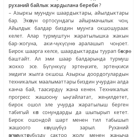
руханий байлык жардылана береби
?
– Азыркы муундун шаардыктары, айылдыктары
бар. Экөөнүн ортосундагы айырмачылык чоң.
Айылдык балдар биздин муунга окшошураак
келет. Алар турмуштун жаратылышка жакын
бар-жогуна, аки-чүкүсүнө аралашып чоңоет.
Бирок шаарга келсе, шаардыктарды туурап бөксөрө
баштайт. Ал эми шаар балдарында турмуш
жокко эсе. Бүгүнкүсү эртеңкиге, эртеңкиси
эмдиги жылга окшош. Азыркы доордогулардын
техникалык маалыматтары биздин учурдан алда
канча бай, таасирдүү жана кенен. Техникалык
прогресс жашоону ыңгайлатат, жеңилдетет,
бирок ошол эле учурда жаратылыш берген
табигый көп сонундарды да шыпырып кетет.
Бирок ошондой шарт менен тил табышып
жашоого көнүшүбүз зарыл. Руханий
өзгөчөлүктөрүбүздү сактоо жолу менен жаңыча