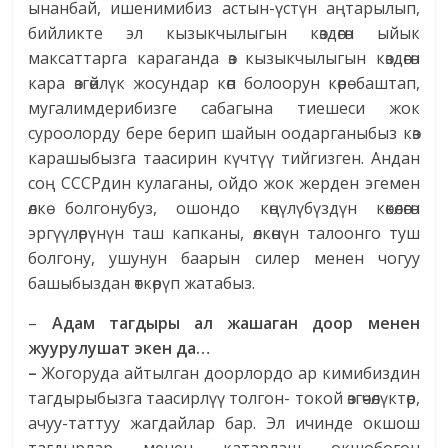
ынанбай, ишенимибиз астын-үстүн аңтарылып,
бийликте эл кызыкчылыгын көздөгөн ыйык
максаттарга караганда өз кызыкчылыгын көздөгөн
кара өзгөйлүк жосундар көп болоорун көрө баштап,
мугалимдерибизге сабагына тиешеси жок
суроолорду бере берип шайын оодарганыбыз көз
карашыбызга таасирин күчтүү тийгизген. Андан
соң СССРдин кулаганы, ойдо жок жерден эгемен
өлкө болгонубуз, ошондо көңүлүбүздүн көкөлөгөн
эргүүлөрүнүн таш капканы, өлкөнүн талоонго туш
болгону, ушунун баарын силер менен чогуу
башыбыздан өткөрүп жатабыз.
–
Адам тагдыры ал жашаган доор менен
жуурулушат экен да…
–
Жогоруда айтылган доорлордо ар кимибиздин
тагдырыбызга таасирлүү толгон- токой өзгөчөлүктөр,
ачуу-таттуу жагдайлар бар. Эл ичинде окшош