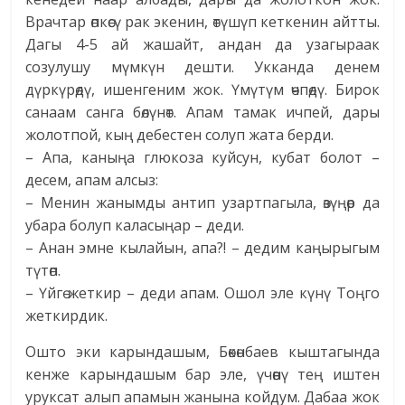
Врачтар өпкөсү рак экенин, өтүшүп кеткенин айтты.
Дагы 4-5 ай жашайт, андан да узагыраак
созулушу мүмкүн дешти. Укканда денем
дүркүрөдү, ишенгеним жок. Үмүтүм өчпөдү. Бирок
санаам санга бөлүнөт. Апам тамак ичпей, дары
жолотпой, кың дебестен солуп жата берди.
– Апа, каныңа глюкоза куйсун, кубат болот –
десем, апам алсыз:
– Менин жанымды антип узартпагыла, өзүңөр да
убара болуп каласыңар – деди.
– Анан эмне кылайын, апа?! – дедим каңырыгым
түтөп.
– Үйгө жеткир – деди апам. Ошол эле күнү Тоңго
жеткирдик.
Ошто эки карындашым, Бөкөнбаев кыштагында
кенже карындашым бар эле, үчөөнү тең иштен
уруксат алып апамын жанына койдум. Дабаа жок