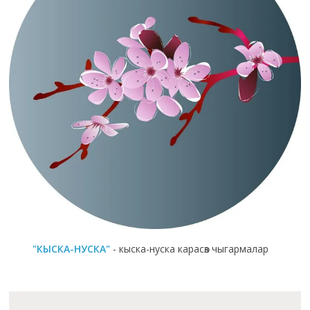
"КЫСКА-НУСКА"
- кыска-нуска карасөз чыгармалар