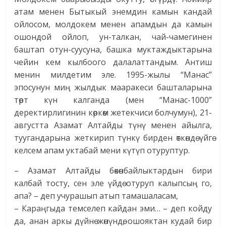
атам менен Бытыкый энемдин камын кандай
ойлосом, молдокем менен апамдын да камын
ошондой ойлоп, ун-талкан, чай-чамегинен
баштап отун-суусуна, башка муктаждыктарына
чейин кем кылбоого далалаттандым. Антиш
менин милдетим эле. 1995-жылы “Манас”
эпосунун миң жылдык мааракеси башталарына
төрт күн калганда (мен “Манас-1000”
деректирлигинин көркөм жетекчиси болчумун), 21-
августта Азамат Алтайды түнү менен айылга,
туугандарына жеткирип түнкү бирден өткөндө үйгө
келсем апам уктабай мени күтүп отуруптур.
– Азамат Алтайды бөкөнбайлыктардын бири
калбай тосту, сен эле үйдө отуруп калыпсың го,
апа? – деп учурашып атып тамашаласам,
– Караңгыда темселеп кайдан эми… – деп койду
да, анан аркы дүйнө жөнүндө, ошояктан кудай бир