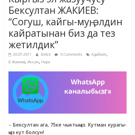
маданияты
Бексултан ЖАКИЕВ:
жана
“Согуш, кайгы-муң, элдин
адабияты
кайратынан биз да тез
жетилдик”
,
20.07.2011
kmb3
0 Comments
Адабият
,
,
Б.Жакиев
Инсан
Нарк
–
Бексултан ага, 75ке чыктыңыз. Кутман курагы-
ңыз кут болсун!