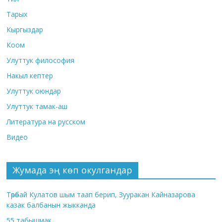
Тарых
Кыргыздар
Коом
Улуттук философия
Накыл кептер
Улуттук оюндар
Улуттук тамак-аш
Литература на русском
Видео
Жумада эң көп окулгандар
Төрөбай Кулатов шым таап берип, Зууракан Кайназарова
казак балбанын жыкканда
55 табышмак