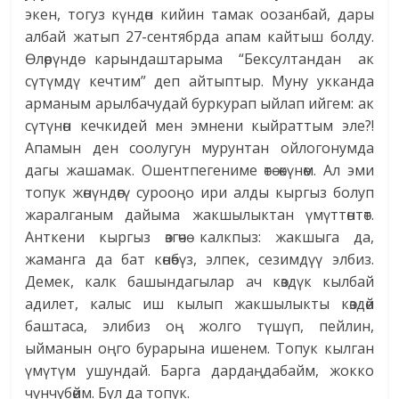
экен, тогуз күндөн кийин тамак оозанбай, дары
албай жатып 27-сентябрда апам кайтыш болду.
Өлөрүндө карындаштарыма “Бексултандан ак
сүтүмдү кечтим” деп айтыптыр. Муну укканда
арманым арылбачудай буркурап ыйлап ийгем: ак
сүтүнөн кечкидей мен эмнени кыйраттым эле?!
Апамын ден соолугун мурунтан ойлогонумда
дагы жашамак. Ошентпегениме өтө өкүнөм. Ал эми
топук жөнүндөгү сурооңо ири алды кыргыз болуп
жаралганым дайыма жакшылыктан үмүттөнтөт.
Анткени кыргыз өзгөчө калкпыз: жакшыга да,
жаманга да бат көнөбүз, элпек, сезимдүү элбиз.
Демек, калк башындагылар ач көздүк кылбай
адилет, калыс иш кылып жакшылыкты көздөй
баштаса, элибиз оң жолго түшүп, пейлин,
ыйманын оңго бурарына ишенем. Топук кылган
үмүтүм ушундай. Барга дардаңдабайм, жокко
чүнчүбөйм. Бул да топук.