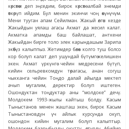
көрсөтөм деп эңседим, бирок көрсөтө албай энемди
өткөрүп ийдим. Бул менин экинчи чоң өкүнүчүм.
Мени тууган апам Сейилман. Жакый өлгөн кезде
Жакыйдын уялаш агасы Акмат да жесил калат.
Акматка апамды баш байлашат, анткени
Жакыйдан бирге толо элек карындашым Зарипа
экөөбүз калыппыз. Жетимдер бөлөк колго туш болсо
кор болуп калат деп ушундай бүтүмгө келишкен
экен. Акмат үркүнгө чейин медресени бүтүп,
кийин сельревкомдун төрагасы, анан согуш
чыкканга чейин Тоңдо далай айылда мектеп
ачып мугалим, деректир болуп иштеген.
Ошондуктан тоңдуктар аны “молдоке” дечү.
Молдокем 1993-жылы кайтыш болду. Касым
Тыныстанов менен жашташ экен, бирок Касым
Тыныстановдун үч айлык курсунда окуп,
ошондон кийин мугалим болуп калыптыр.
Молдокем баарыбызды окутту, өстүрдү. Абийир