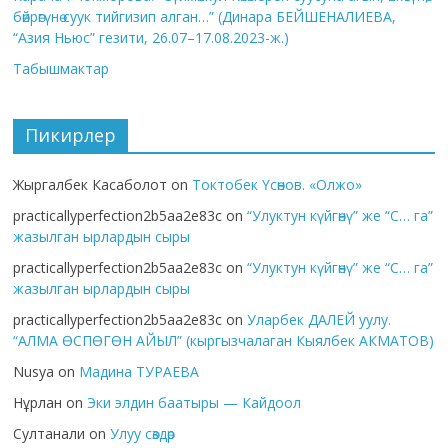
бөйрөгүнө суук тийгизип алган…” (Динара БЕЙШЕНАЛИЕВА,
“Азия Ньюс” гезити, 26.07–17.08.2023-ж.)
Табышмактар
Пикирлер
Жыргалбек Касаболот
on
Токтобек Үсөнов. «Олжо»
practicallyperfection2b5aa2e83c
on
“Улуктун күйгөнү” же “С… га”
жазылган ырлардын сыры
practicallyperfection2b5aa2e83c
on
“Улуктун күйгөнү” же “С… га”
жазылган ырлардын сыры
practicallyperfection2b5aa2e83c
on
Уларбек ДАЛЕЙ уулу.
“АЛМА ӨСПӨГӨН АЙЫЛ” (кыргызчалаган Кыялбек АКМАТОВ)
Nusya
on
Мадина ТУРАЕВА
Нұрлан
on
Эки элдин баатыры — Кайдоол
Султанали
on
Улуу сөздөр