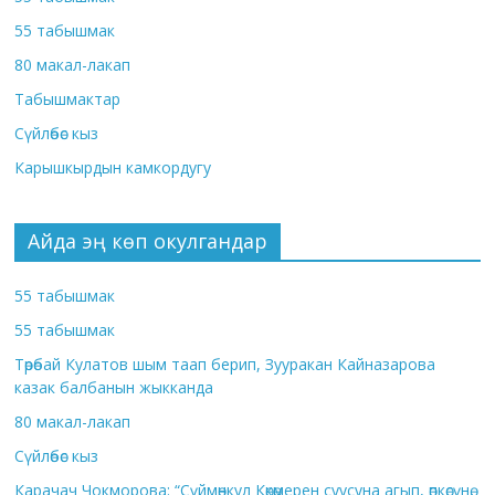
55 табышмак
80 макал-лакап
Табышмактар
Сүйлөбөс кыз
Карышкырдын камкордугу
Айда эң көп окулгандар
55 табышмак
55 табышмак
Төрөбай Кулатов шым таап берип, Зууракан Кайназарова
казак балбанын жыкканда
80 макал-лакап
Сүйлөбөс кыз
Карачач Чокморова: “Сүймөнкул Көкөмерен суусуна агып, өпкөсүнө,