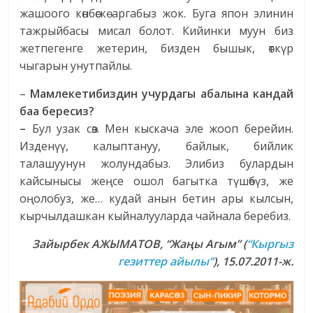
жашоого көнбөскө аргабыз жок. Буга япон элинин
тажрыйбасы мисал болот. Кийинки муун биз
жетпегенге жетерин, бизден бышык, өткүр
чыгарын унутпайлы.
–
Мамлекетибиздин учурдагы абалына кандай
баа бересиз?
–
Бул узак сөз. Мен кыскача эле жооп берейин.
Изденүү, калыптануу, байлык, бийлик
талашуунун жолундабыз. Элибиз булардын
кайсынысы жеңсе ошол багытка түшөбүз, же
оңолобуз, же… кудай анын бетин ары кылсын,
кырчылдашкан кыйналууларда чайнала беребиз.
Зайырбек АЖЫМАТОВ
, “Жаңы Агым”
(
“Кыргыз
гезиттер айылы”
), 15.07.2011-ж.