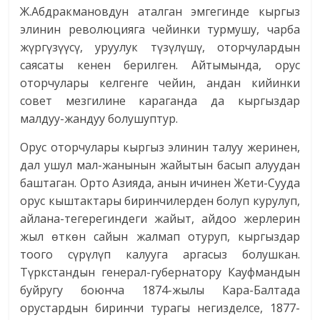
Ж.Абдракмановдун аталган эмгегинде кыргыз
элинин революцияга чейинки турмушу, чарба
жүргүзүүсү, уруулук түзүлүшү, оторчулардын
саясаты кенен берилген. Айтымында, орус
оторчулары келгенге чейин, андан кийинки
совет мезгилине караганда да кыргыздар
малдуу-жандуу болушуптур.
Орус оторчулары кыргыз элинин талуу жеринен,
дал ушул мал-жанынын жайытын басып алуудан
баштаган. Орто Азияда, анын ичинен Жети-Сууда
орус кыштактары биринчилерден болуп курулуп,
айлана-тегерегиндеги жайыт, айдоо жерлерин
жыл өткөн сайын жалмап отуруп, кыргыздар
тоого сүрүлүп калууга аргасыз болушкан.
Түркстандын генерал-губернатору Кауфмандын
буйругу боюнча 1874-жылы Кара-Балтада
орустардын биринчи турагы негизделсе, 1877-