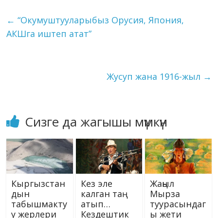
o
a
dI
r
er
A
n
kl
l
et
y
e
←
“Окумуштууларыбыз Орусия, Япония,
o
m
n
p
g
as
Li
АКШга иштеп атат”
k
p
er
s
n
ni
k
ki
Жусуп жана 1916-жыл
→
Сизге да жагышы мүмкүн
Кыргызстан
Кез эле
Жаңыл
дын
калган таң
Мырза
табышмакту
атып…
туурасындаг
у жерлери
Кездештик
ы жети