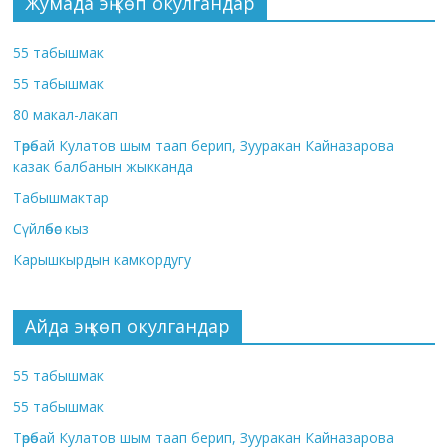
Жумада эң көп окулгандар
55 табышмак
55 табышмак
80 макал-лакап
Төрөбай Кулатов шым таап берип, Зууракан Кайназарова
казак балбанын жыкканда
Табышмактар
Сүйлөбөс кыз
Карышкырдын камкордугу
Айда эң көп окулгандар
55 табышмак
55 табышмак
Төрөбай Кулатов шым таап берип, Зууракан Кайназарова