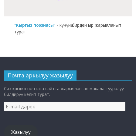
"Кыргыз поэзиясы"
- күнүнө бирден ыр жарыяланып
турат
Почта аркылуу жазылуу
Сиз көрсөткөн почтага сайтта жарыяланган макала тууралуу
билдирүү келип турат.
E-
mail
дарек
Жазылуу