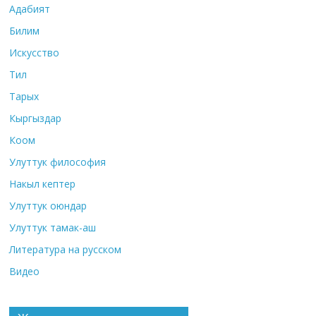
Адабият
Билим
Искусство
Тил
Тарых
Кыргыздар
Коом
Улуттук философия
Накыл кептер
Улуттук оюндар
Улуттук тамак-аш
Литература на русском
Видео