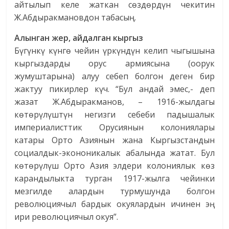
айтылып келе жаткан сөздөрдүн чекитин
Ж.Абдыракмановдон табасың.
Алынган жер, айдалган кыргыз
Бүгүнкү күнгө чейин үркүндүн келип чыгышына
кыргыздарды орус армиясына (оорук
жумуштарына) алуу себеп болгон деген бир
жактуу пикирлер күч. “Бул андай эмес,- деп
жазат Ж.Абдыракманов, – 1916-жылдагы
көтөрүлүштүн негизги себеби падышалык
империалисттик Орусиянын колониялары
катары Орто Азиянын жана Кыргызстандын
социалдык-экононикалык абалында жатат. Бул
көтөрүлүш Орто Азия элдери колониялык көз
карандылыкта турган 1917-жылга чейинки
мезгилде алардын турмушунда болгон
революциячыл бардык окуялардын ичинен эң
ири революциячыл окуя”.