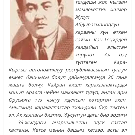
теңдеши жок чыгаан
мамлекеттик ишмер
Жусуп
Абдыракмановдун
карааны күн өткөн
сайын Кан-Теңирдей
калдайып алыстан
көрүнөт. Ал өзү
түптөгөн Кара-
Кыргыз автономиялуу республикасынын туңгуч
өкмөт башчысы болуп дайындалганда 26 гана
жашта болчу. Кайран киши каракалпактарды
кошуп Аралга чейин мамлекет түзүп, андан ары
Орусияга түз чыгуу идеясын көтөргөн экен.
Аныгында каракалпактар тили-дили бир тектеш
эл. Ак калпагы бизпиз. Жусуптун дагы бир эрдиги
– 33-жылдагы ачарчылыктан элди сактап
калганы. Кетсе менин башым кетээр, асты эл