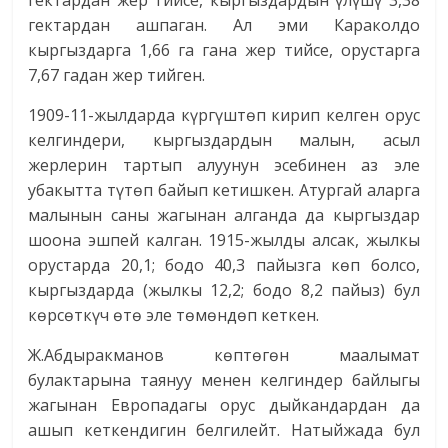
гектардан жер тийсе, кыргыздардын үлүшү 3,38
гектардан ашпаган. Ал эми Караколдо
кыргыздарга 1,66 га гана жер тийсе, орустарга
7,67 гадан жер тийген.
1909-11-жылдарда күргүштөп кирип келген орус
келгиндери, кыргыздардын малын, асыл
жерлерин тартып алуунун эсебинен аз эле
убакытта түтөп байып кетишкен. Атургай аларга
малынын саны жагынан алганда да кыргыздар
шоона эшпей калган. 1915-жылды алсак, жылкы
орустарда 20,1; бодо 40,3 пайызга көп болсо,
кыргыздарда (жылкы 12,2; бодо 8,2 пайыз) бул
көрсөткүч өтө эле төмөндөп кеткен.
Ж.Абдыракманов көптөгөн маалымат
булактарына таянуу менен келгиндер байлыгы
жагынан Европадагы орус дыйкандардан да
ашып кеткендигин белгилейт. Натыйжада бул