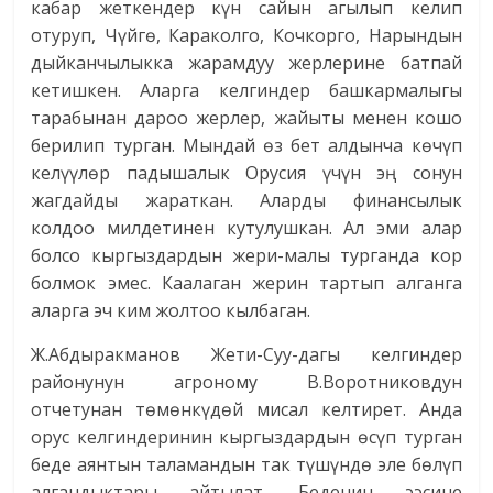
кабар жеткендер күн сайын агылып келип
отуруп, Чүйгө, Караколго, Кочкорго, Нарындын
дыйканчылыкка жарамдуу жерлерине батпай
кетишкен. Аларга келгиндер башкармалыгы
тарабынан дароо жерлер, жайыты менен кошо
берилип турган. Мындай өз бет алдынча көчүп
келүүлөр падышалык Орусия үчүн эң сонун
жагдайды жараткан. Аларды финансылык
колдоо милдетинен кутулушкан. Ал эми алар
болсо кыргыздардын жери-малы турганда кор
болмок эмес. Каалаган жерин тартып алганга
аларга эч ким жолтоо кылбаган.
Ж.Абдыракманов Жети-Суу-дагы келгиндер
районунун агроному В.Воротниковдун
отчетунан төмөнкүдөй мисал келтирет. Анда
орус келгиндеринин кыргыздардын өсүп турган
беде аянтын таламандын так түшүндө эле бөлүп
алгандыктары айтылат. Беденин ээсине