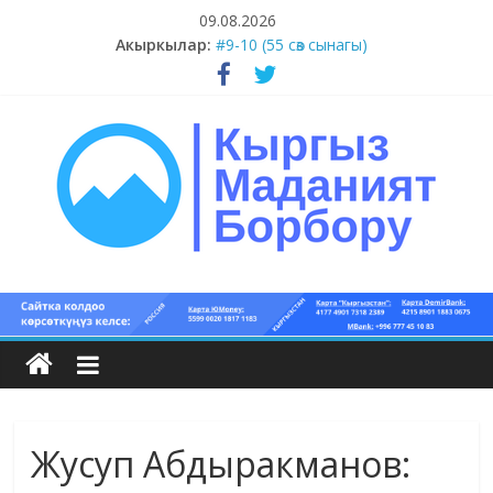
Skip
09.08.2026
to
#11-12 (55 сөз сынагы)
Акыркылар:
content
#9-10 (55 сөз сынагы)
#5-8 (55 сөз сынагы)
#1-4 (55 сөз сынагы)
#13-14 (55 сөз сынагы)
Кыргыз
маданият
борбору
Жусуп Абдыракманов:
Кыргыз
маданияты