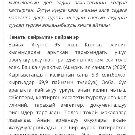
кырылбасын деп элдин эгин-тегинин колуна
калтырган. Бүгүн күндө кара жанын элге садага
чапканга даяр турган мындай саясый лидерге
суусап турган арманыбызды кимге айталы.
Канаты кайрылган кайран эр
Быйыл Үркүнгө 95 жыл. Кыргыз элинин
кылымдарды арыткан тарыхындагы ушул
өзөгүңдү өксүткөн трагедиянын кенемтеси толо
элек. Башка чукакпыс. (Акыркы эл санакта (2009)
Кыргызстандын калкынын саны 5,3 млн.болсо,
кыргыздар 69,9 пайызын түзөбүз.) Ооба, бул
аралыкта кайгылуу үркүн, анын келип чыгыш
себептери, келтирген кесепети тууралуу өтө көп
илимий, тарыхый эмгектер, документалдуу
фильмдер тартылды. Толгон-токой макалалар
жазылды. Анын армандуу окуялары акын-
жазуучуларыбыздын не бир жүрөк титиреткен