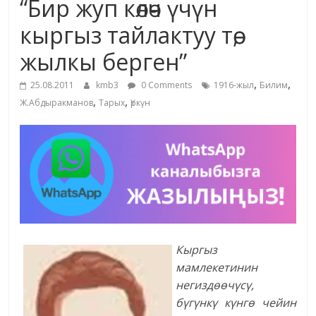
“Бир жуп көлөч үчүн
жана
кыргыз тайлактуу төө,
адабияты
жылкы берген”
,
,
25.08.2011
kmb3
0 Comments
1916-жыл
Билим
,
,
Ж.Абдыракманов
Тарых
Үркүн
Кыргыз
мамлекетинин
негиздөөчүсү,
бүгүнкү күнгө чейин