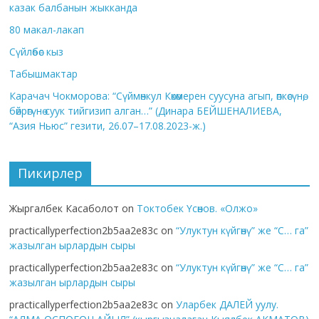
казак балбанын жыкканда
80 макал-лакап
Сүйлөбөс кыз
Табышмактар
Карачач Чокморова: “Сүймөнкул Көкөмерен суусуна агып, өпкөсүнө,
бөйрөгүнө суук тийгизип алган…” (Динара БЕЙШЕНАЛИЕВА,
“Азия Ньюс” гезити, 26.07–17.08.2023-ж.)
Пикирлер
Жыргалбек Касаболот
on
Токтобек Үсөнов. «Олжо»
practicallyperfection2b5aa2e83c
on
“Улуктун күйгөнү” же “С… га”
жазылган ырлардын сыры
practicallyperfection2b5aa2e83c
on
“Улуктун күйгөнү” же “С… га”
жазылган ырлардын сыры
practicallyperfection2b5aa2e83c
on
Уларбек ДАЛЕЙ уулу.