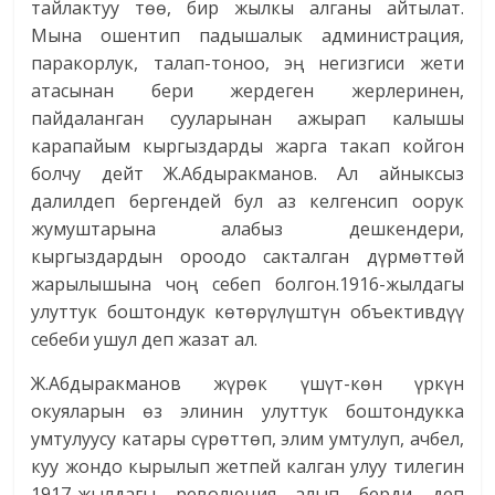
тайлактуу төө, бир жылкы алганы айтылат.
Мына ошентип падышалык администрация,
паракорлук, талап-тоноо, эң негизгиси жети
атасынан бери жердеген жерлеринен,
пайдаланган сууларынан ажырап калышы
карапайым кыргыздарды жарга такап койгон
болчу дейт Ж.Абдыракманов. Ал айныксыз
далилдеп бергендей бул аз келгенсип оорук
жумуштарына алабыз дешкендери,
кыргыздардын ороодо сакталган дүрмөттөй
жарылышына чоң себеп болгон.1916-жылдагы
улуттук боштондук көтөрүлүштүн объективдүү
себеби ушул деп жазат ал.
Ж.Абдыракманов жүрөк үшүт-көн үркүн
окуяларын өз элинин улуттук боштондукка
умтулуусу катары сүрөттөп, элим умтулуп, ачбел,
куу жондо кырылып жетпей калган улуу тилегин
1917-жылдагы революция алып берди деп