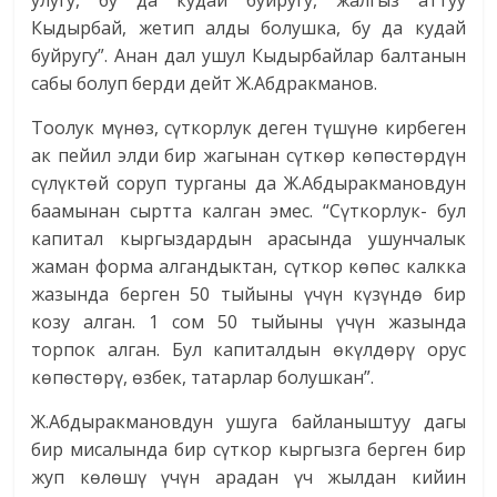
улугу, бу да кудай буйругу, жалгыз аттуу
Кыдырбай, жетип алды болушка, бу да кудай
буйругу”. Анан дал ушул Кыдырбайлар балтанын
сабы болуп берди дейт Ж.Абдракманов.
Тоолук мүнөз, сүткорлук деген түшүнө кирбеген
ак пейил элди бир жагынан сүткөр көпөстөрдүн
сүлүктөй соруп турганы да Ж.Абдыракмановдун
баамынан сыртта калган эмес. “Сүткорлук- бул
капитал кыргыздардын арасында ушунчалык
жаман форма алгандыктан, сүткор көпөс калкка
жазында берген 50 тыйыны үчүн күзүндө бир
козу алган. 1 сом 50 тыйыны үчүн жазында
торпок алган. Бул капиталдын өкүлдөрү орус
көпөстөрү, өзбек, татарлар болушкан”.
Ж.Абдыракмановдун ушуга байланыштуу дагы
бир мисалында бир сүткор кыргызга берген бир
жуп көлөшү үчүн арадан үч жылдан кийин