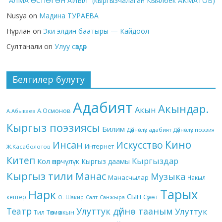
“АЛМА ӨСПӨГӨН АЙЫЛ” (кыргызчалаган Кыялбек АКМАТОВ)
Nusya
on
Мадина ТУРАЕВА
Нұрлан
on
Эки элдин баатыры — Кайдоол
Султанали
on
Улуу сөздөр
Белгилер булуту
Адабият
Акындар.
Акын
А.Осмонов
А.Абыкаев
Кыргыз поэзиясы
Билим
Дүйнөлүк адабият
Дүйнөлүк поэзия
Кино
Инсан
Искусство
Интернет
Ж.Касаболотов
Китеп
Кыргыздар
Кол өнөрчүлүк
Кыргыз даамы
Кыргыз тили
Манас
Музыка
Манасчылар
Накыл
Тарых
Нарк
Сын
кептер
Сүрөт
О. Шакир
Салт
Санжыра
Театр
Улуттук дүйнө тааным
Улуттук
Төкмө акын
Тил