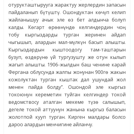
отурукташтырууга жарактуу жерлердин запасын
пайдаланып бүтүштү. Ошондуктан көчүп келип
жайланышуу ачык эле өз бет алдынча болуп
калды. Көгарт өрөөнүндө келгиндердин чоң
тобу кыргыздарды турган жеринен айдап
чыгышып, алардын мал-мүлкүн басып алышты.
Кыргыздардын кыштоодогу там-таштарын
бузуп, өздөрүнө үй тургузушту же отун кылып
жагып алышты. 1906-жылдын баш ченине карай
Фергана облусунда жалпы жонунан 900гө жакын
кожолуктан турган кыштак дал ушундай жол
менен пайда болду”. Ошондой эле кыргыз
токоюнун кереметин туйган келгиндер токой
ведомствосу аталган мекеме түзө салышып,
дегеле токой аттуунун жанына кыргыз баласын
жолотпой кууп турган. Кирген малдары болсо
дароо алардын менчигине айланчу.