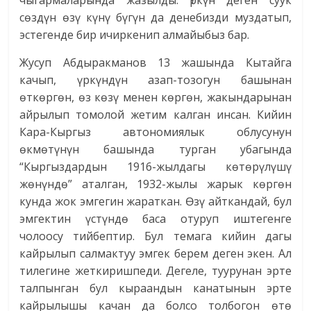
чыгармаларында жазылды. Үркүн деген суук
сөздүн өзү күнү бүгүн да денебизди муздатып,
эстегенде бир ичиркенип алмайыбыз бар.
Жусуп Абдыракманов 13 жашында Кытайга
качып, үркүндүн азап-тозогун башынан
өткөргөн, өз көзү менен көргөн, жакындарынан
айрылып томолой жетим калган инсан. Кийин
Кара-Кыргыз автономиялык облусунун
өкмөтүнүн башында турган убагында
“Кыргыздардын 1916-жылдагы көтөрүлүшү
жөнүндө” аталган, 1932-жылы жарык көргөн
кунда жок эмгегин жараткан. Өзү айткандай, бул
эмгектин үстүндө баса отуруп иштегенге
чолоосу тийбептир. Бул темага кийин дагы
кайрылып салмактуу эмгек берем деген экен. Ал
тилегине жеткиришпеди. Дегеле, туурунан эрте
талпынган бул кыраандын канатынын эрте
кайрылышы качан да болсо толбогон өтө