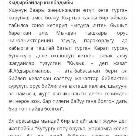
Кыдырбайлар кылбадыбы
Ушунун баары жеңил-желпи өтүп кете турган
көрүнүш эмес болчу. Кыргыз калкы бир айласы
табылса союл көтөрүп чыгууга ичтен бышып
бараткан эле. Мындан тышкары, орус
чиновниктеринин эзүүсү, паракорлугу да
кабыргага таштай батып турган. Карап турсаң
бүгүнкүгө деле окшошуп кеткен, сабак алчу
жагдайлар түзүлгөн. “Кызык, – деп жазат
Ж.Абдыракманов, – ата-бабасынан бери эл
бийлеп келаткан салттуу манаптар бийликтен
сүрүлүп, орус бийлигине ыкташа калган, шылуун,
эл намысы, журт кызыкчылыгы деген сезимден
эч нерсе жок, бар тилеги байуу гана болгон дагы
бир топ пайда болгон”.
Эл арасында мындай бир ыр айтылып жүрчү деп
жатпайбы. “Кутургу өттү оруска, жардамга келип