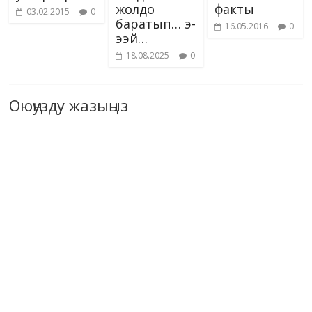
жолдо
факты
03.02.2015
0
баратып… э-
16.05.2016
0
ээй…
18.08.2025
0
Оюңузду жазыңыз