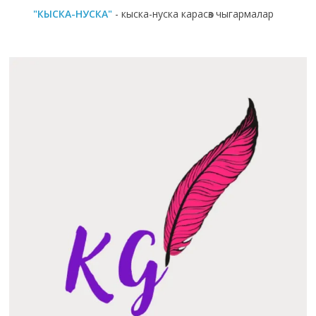
"КЫСКА-НУСКА"
- кыска-нуска карасөз чыгармалар