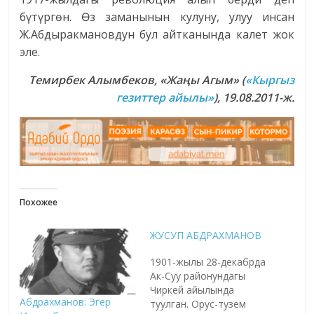
бүтүргөн. Өз заманынын кулуну, улуу инсан
Ж.Абдыракмановдун бул айтканында калет жок
эле.
Темирбек Алымбеков, «Жа
ңы Агым
» (
«Кыргыз
гезиттер айылы»
)
, 19.08.2011-ж.
Похожее
ЖУСУП АБДРАХМАНОВ
1901-жылы 28-декабрда
Ак-Суу районундагы
Чиркей айылында
Абдрахманов: Эгер
туулган. Орус-тузем