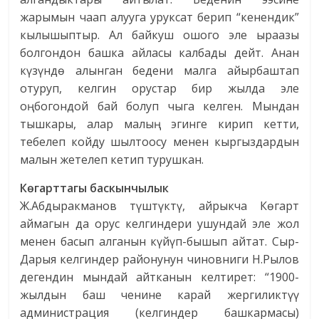
жарымын чаап алууга уруксат берип “кенендик”
кылышыптыр. Ал байкуш ошого эле ыраазы
болгондон башка айласы калбады дейт. Анан
күзүндө алынган бедени малга айырбаштап
отуруп, келгин орустар бир жылда эле
оңбогондой бай болуп чыга келген. Мындан
тышкары, алар малың эгинге кирип кетти,
тебелеп койду шылтоосу менен кыргыздардын
малын жетелеп кетип турушкан.
Көгарттагы баскынчылык
Ж.Абдыракманов түштүктү, айрыкча Көгарт
аймагын да орус келгиндери ушундай эле жол
менен басып алганын күйүп-бышып айтат. Сыр-
Дарыя келгиндер районунун чиновниги Н.Рылов
дегендин мындай айтканын келтирет: “1900-
жылдын баш ченине карай жергиликтүү
администрация (келгиндер башкармасы)