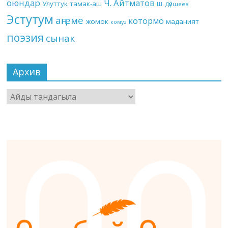
оюндар
Ч. Айтматов
Улуттук тамак-аш
Ш. Дүйшеев
Эстутум
аңгеме
котормо
жомок
маданият
комуз
поэзия
сынак
Архив
Архив