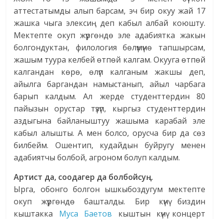
аттестатымды алып барсам, эч бир окуу жай 17
жашка чыга элексиң деп кабыл албай коюшту.
Мектепте окуп жүргөндө эле адабиятка жакын
болгондуктан, филология бөлүмүнө тапшырсам,
жашым туура келбей өтпөй калгам. Окууга өтпөй
калгандан көрө, өлүп калганым жакшы деп,
айылга баргандан намыстанып, айыл чарбага
барып калдым. Ал жерде студенттердин 80
пайызын орустар түзүп, кыргыз студенттердин
аздыгына байланыштуу жашыма карабай эле
кабыл алышты. А мен болсо, орусча бир да сөз
билбейм. Ошентип, кудайдын буйругу менен
адабиятчы болбой, агроном болуп калдым.
Артист да, соодагер да болбойсуң…
Ырга, обонго болгон ышкыбоздугум мектепте
окуп жүргөндө башталды. Бир күнү биздин
кыштакка
Муса Баетов
кыштын күнү концерт