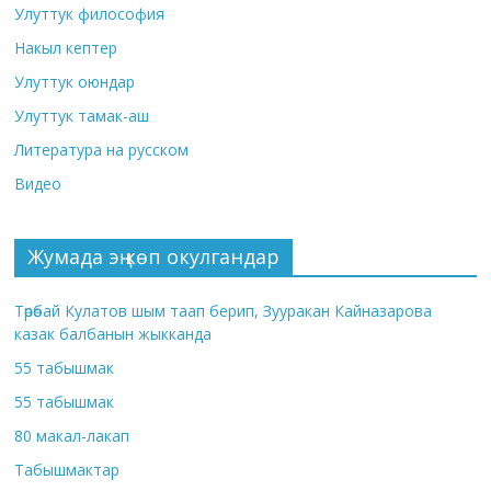
Улуттук философия
Накыл кептер
Улуттук оюндар
Улуттук тамак-аш
Литература на русском
Видео
Жумада эң көп окулгандар
Төрөбай Кулатов шым таап берип, Зууракан Кайназарова
казак балбанын жыкканда
55 табышмак
55 табышмак
80 макал-лакап
Табышмактар