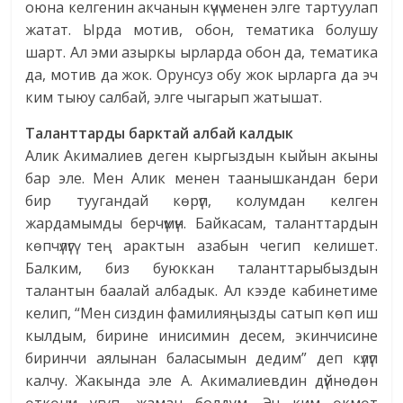
оюна келгенин акчанын күчү менен элге тартуулап
жатат. Ырда мотив, обон, тематика болушу
шарт. Ал эми азыркы ырларда обон да, тематика
да, мотив да жок. Орунсуз обу жок ырларга да эч
ким тыюу салбай, элге чыгарып жатышат.
Таланттарды барктай албай калдык
Алик Акималиев деген кыргыздын кыйын акыны
бар эле. Мен Алик менен таанышкандан бери
бир туугандай көрүп, колумдан келген
жардамымды берчүмүн. Байкасам, таланттардын
көпчүлүгү тең арактын азабын чегип келишет.
Балким, биз буюккан таланттарыбыздын
талантын баалай албадык. Ал кээде кабинетиме
келип, “Мен сиздин фамилияңызды сатып көп иш
кылдым, бирине инисимин десем, экинчисине
биринчи аялынан баласымын дедим” деп күлүп
калчу. Жакында эле А. Акималиевдин дүйнөдөн