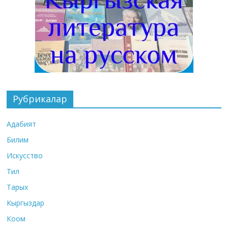
Рубрикалар
Адабият
Билим
Искусство
Тил
Тарых
Кыргыздар
Коом