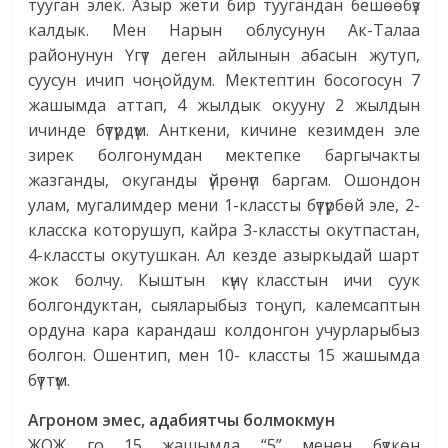
тууган элек. Азыр жети бир туугандан бешөөбүз
калдык. Мен Нарын облусунун Ак-Талаа
районунун Үгүт деген айлынын абасын жутуп,
суусун ичип чоңойдум. Мектептин босогосун 7
жашымда аттап, 4 жылдык окууну 2 жылдын
ичинде бүтүрдүм. Анткени, кичине кезимден эле
зирек болгонумдан мектепке баргычакты
жазганды, окуганды үйрөнүп баргам. Ошондон
улам, мугалимдер мени 1-классты бүтүрбөй эле, 2-
класска которушуп, кайра 3-классты окутпастан,
4-классты окутушкан. Ал кезде азыркыдай шарт
жок болчу. Кыштын күнү класстын ичи суук
болгондуктан, сыяларыбыз тоңуп, калемсаптын
ордуна кара карандаш колдонгон учурларыбыз
болгон. Ошентип, мен 10- классты 15 жашымда
бүттүм.
Агроном эмес, адабиятчы болмокмун
ЖОЖ го 15 жашымда “5” менен бүткөн