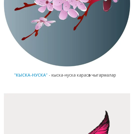
"КЫСКА-НУСКА"
- кыска-нуска карасөз чыгармалар