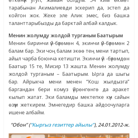
өткөнүн угуп, жаман болдум. Эч ким өкмөт
тарабынан Акималиевди эскерип да, эстеп да
койгон жок. Жеке эле Алик эмес, биз башка
таланттарыбызды да барктай албай калдык.
Менин жолумду жолдой турганым Баатырым
Менин биринчи үй-бүлөмөн 4, экинчи үй-бүлөмөн 2
балам бар. Эки чоң балам экөө тең мени тартып,
айыл чарба боюнча кетишти. Экинчи үй -бүлөмдөн
Баатыр 15 те, Мисир 13 жашта. Менин жолумду
жолдой турганым – Баатырым. Ырга да шыгы
бар. Айрыкча мени менен “Кош жылдызга”
баргандан бери комуз үйрөнгөнгө да аракет
кылып жатат. Эки баламды мектепке күн сайын
өзүм жеткирем. Эмнегедир башка айдоочуларга
ишене албайм.
“Обон” (
“Кыргыз гезиттер айылы”
), 24.01.2012-ж.