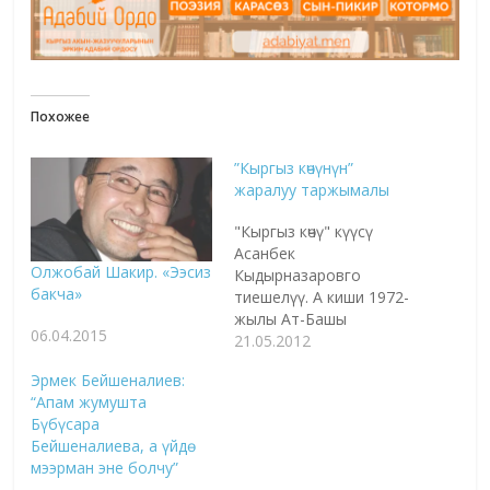
Похожее
‎”Кыргыз көчүнүн”
жаралуу таржымалы
"Кыргыз көчү" күүсү
Асанбек
Олжобай Шакир. «Ээсиз
Кыдырназаровго
бакча»
тиешелүү. А киши 1972-
жылы Ат-Башы
06.04.2015
районунун мен жашаган
21.05.2012
Ак-Моюн айылына
Эрмек Бейшеналиев:
концерттик бригада
“Апам жумушта
менен оюн коюп келип,
Бүбүсара
ошондо өзүнүн "Кыргыз
Бейшеналиева, а үйдө
көчү" деген күүсүн
мээрман эне болчу”
чертээрдин алдында