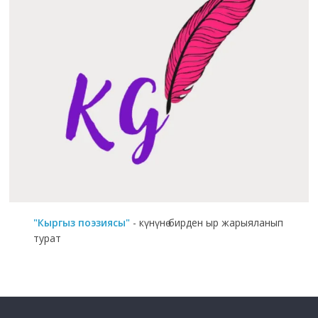
"Кыргыз поэзиясы"
- күнүнө бирден ыр жарыяланып
турат