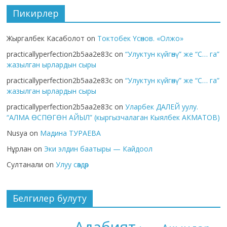
Пикирлер
Жыргалбек Касаболот
on
Токтобек Үсөнов. «Олжо»
practicallyperfection2b5aa2e83c
on
“Улуктун күйгөнү” же “С… га”
жазылган ырлардын сыры
practicallyperfection2b5aa2e83c
on
“Улуктун күйгөнү” же “С… га”
жазылган ырлардын сыры
practicallyperfection2b5aa2e83c
on
Уларбек ДАЛЕЙ уулу.
“АЛМА ӨСПӨГӨН АЙЫЛ” (кыргызчалаган Кыялбек АКМАТОВ)
Nusya
on
Мадина ТУРАЕВА
Нұрлан
on
Эки элдин баатыры — Кайдоол
Султанали
on
Улуу сөздөр
Белгилер булуту