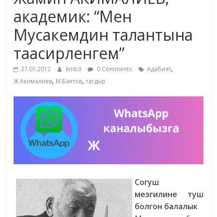
маданияты
академик: “Мен
жана
Мусакемдин талантына
адабияты
таасирленгем”
,
27.01.2012
kmb3
0 Comments
Адабият
,
,
Ж.Акималиев
М.Баетов
тагдыр
Согуш
мезгилине туш
болгон балалык