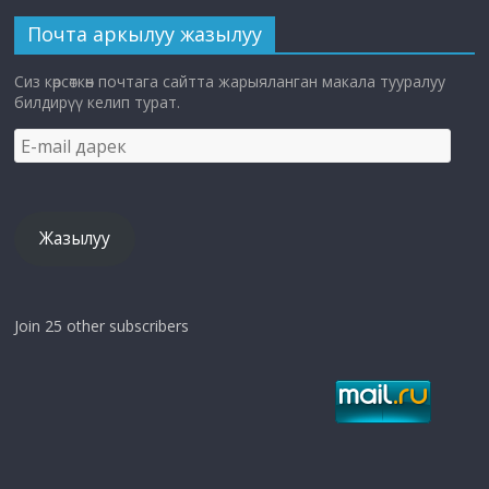
Почта аркылуу жазылуу
Сиз көрсөткөн почтага сайтта жарыяланган макала тууралуу
билдирүү келип турат.
E-
mail
дарек
Жазылуу
Join 25 other subscribers