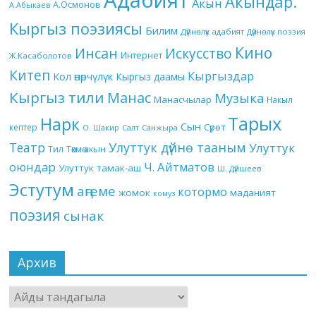
Адабият
Акындар.
Акын
А.Осмонов
А.Абыкаев
Кыргыз поэзиясы
Билим
Дүйнөлүк адабият
Дүйнөлүк поэзия
Кино
Инсан
Искусство
Интернет
Ж.Касаболотов
Китеп
Кыргыздар
Кол өнөрчүлүк
Кыргыз даамы
Кыргыз тили
Манас
Музыка
Манасчылар
Накыл
Тарых
Нарк
Сын
кептер
Сүрөт
О. Шакир
Салт
Санжыра
Театр
Улуттук дүйнө тааным
Улуттук
Төкмө акын
Тил
оюндар
Ч. Айтматов
Улуттук тамак-аш
Ш. Дүйшеев
Эстутум
аңгеме
котормо
жомок
маданият
комуз
поэзия
сынак
Архив
Архив