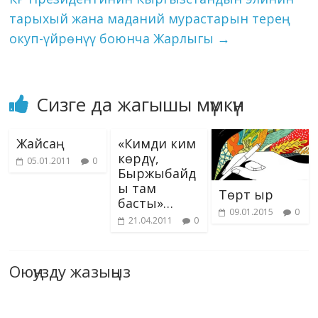
ki
тарыхый жана маданий мурастарын терең
окуп-үйрөнүү боюнча Жарлыгы
→
Сизге да жагышы мүмкүн
Жайсаң
«Кимди ким
көрдү,
05.01.2011
0
Быржыбайд
ы там
Төрт ыр
басты»…
09.01.2015
0
21.04.2011
0
Оюңузду жазыңыз