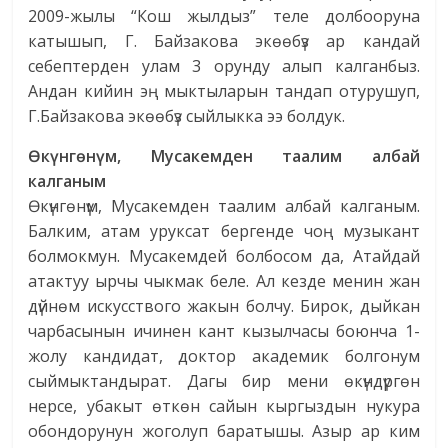
2009-жылы “Кош жылдыз” теле долбооруна
катышып, Г. Байзакова экөөбүз ар кандай
себептерден улам 3 орунду алып калганбыз.
Андан кийин эң мыктыларын тандап отурушуп,
Г.Байзакова экөөбүз сыйлыкка ээ болдук.
Өкүнгөнүм, Мусакемден таалим албай
калганым
Өкүнгөнүм, Мусакемден таалим албай калганым.
Балким, атам уруксат бергенде чоң музыкант
болмокмун. Мусакемдей болбосом да, Атайдай
атактуу ырчы чыкмак беле. Ал кезде менин жан
дүйнөм искусствого жакын болчу. Бирок, дыйкан
чарбасынын ичинен кант кызылчасы боюнча 1-
жолу кандидат, доктор академик болгонум
сыймыктандырат. Дагы бир мени өкүндүргөн
нерсе, убакыт өткөн сайын кыргыздын нукура
обондорунун жоголуп баратышы. Азыр ар ким