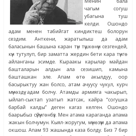
Менин бала
чагым согуш
убагына туш
келди. Ошондо
адам менен табийгат киндиктеш болорун
сездим. Анткени, жаратылыш да адам
баласынын башына каран түн түшкөнүн сезгендей,
күн тутулуп, бир заматта жердин бети кара түнгө
айланганы эсимде. Кыраакы карылар майдан
башталарын алдын ала сезишип, камына
башташкан эле. Апам өтө акылдуу, оор
басырыктуу жан болсо, атам ачуусу чукул, курч
мүнөздүү адам болчу. Атамды армияга чакырып,
ыйлап-сыктап узатып жатсак, кайра “согушка
барбай калды” деген кагаз келген. Ошондо
баарыбыз сүйүнгөнбүз. Мен атама караганда апама
жакын болчумун. Кыял-жоругум, мүнөзүм да апама
окшош. Апам 93 жашында каза болду. Биз 7 бир