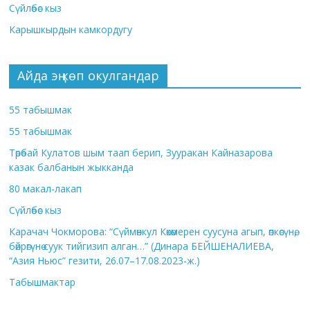
Сүйлөбөс кыз
Карышкырдын камкордугу
Айда эң көп окулгандар
55 табышмак
55 табышмак
Төрөбай Кулатов шым таап берип, Зууракан Кайназарова
казак балбанын жыкканда
80 макал-лакап
Сүйлөбөс кыз
Карачач Чокморова: “Сүймөнкул Көкөмерен суусуна агып, өпкөсүнө,
бөйрөгүнө суук тийгизип алган…” (Динара БЕЙШЕНАЛИЕВА,
“Азия Ньюс” гезити, 26.07–17.08.2023-ж.)
Табышмактар