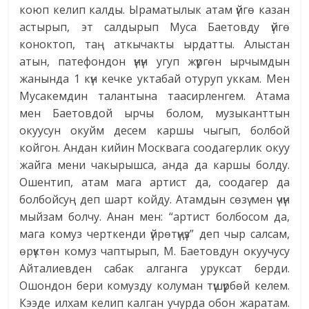
коюп келип калды. Ыраматылык атам үйгө казан
астырып, эт салдырып Муса Баетовду үйгө
коноктоп, таң аткычакты ырдатты. Алыстан
атын, патефондон үнүн угуп жүргөн ырчымдын
жанында 1 күн кечке уктабай отуруп уккам. Мен
Мусакемдин талантына таасирленгем. Атама
мен Баетовдой ырчы болом, музыканттын
окуусун окуйм десем каршы чыгып, болбой
койгон. Андан кийин Москвага соодагерлик окуу
жайга мени чакырышса, анда да каршы болду.
Ошентип, атам мага артист да, соодагер да
болбойсуң деп шарт койду. Атамдын сөзү мен үчүн
мыйзам болчу. Анан мен: “артист болбосом да,
мага комуз черткенди үйрөтүңүз” деп чыр салсам,
өрүктөн комуз чаптырып, М. Баетовдун окуучусу
Айталиевден сабак алганга уруксат берди.
Ошондон бери комузду колуман түшүрбөй келем.
Кээде илхам келип калган учурда обон жаратам.