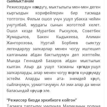
сыймыктанам
Режиссердун көсөмдүгү, мыктылыгы мен-мен деген
кыргыздын корифейлерин бир тасмада
топтогон. Фильм ошол үчүн ушул убакка чейин
унутулбай, мурдагы сынын жоготпой келет.
Ошол кезде Муратбек Рыскулов, Советбек
Жумадылов, Бакен Кыдыкеева, Алиман
Жангорозова, Нуртай Борбиев сыяктуу
легендарлуу залкарлар менен чогуу иштешип
калганыма абдан бактылуумун деп эсептейм.
Мында Геннадий Базаров абдан мыктылык
кылган. Азыр да ушул тасманы көргөндө ушул
залкарларды, алар менен чогуу өткөргөн күндөрүмдү
эстейм. Аларды мен ата- энемдей көрүп,
сыйлачумун, урматтачумун. Ал эми алар да мени
баласындай көрүшөөр эле.
“Режиссер бизди эркибизге койгон”
Тасмага тартылуу учурунда Маликанын ролуна