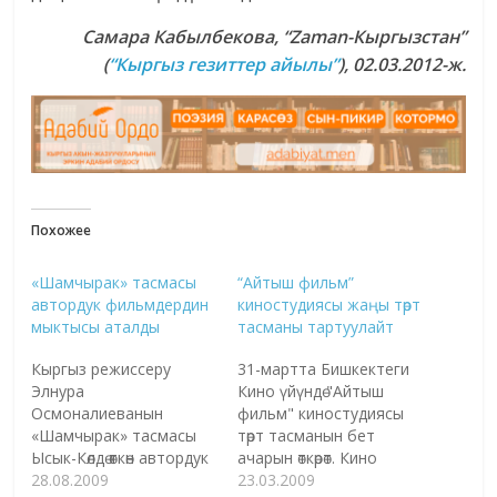
Самара Кабылбекова, “Zaman-Кыргызстан”
(
“Кыргыз гезиттер айылы”
), 02.03.2012-ж.
Похожее
«Шамчырак» тасмасы
“Айтыш фильм”
автордук фильмдердин
киностудиясы жаңы төрт
мыктысы аталды
тасманы тартуулайт
Кыргыз режиссеру
31-мартта Бишкектеги
Элнура
Кино үйүндө "Айтыш
Осмоналиеванын
фильм" киностудиясы
«Шамчырак» тасмасы
төрт тасманын бет
Ысык-Көлдө өткөн автордук
ачарын өткөрөт. Кино
кыска метраждуу
28.08.2009
тасмалар россиялык
23.03.2009