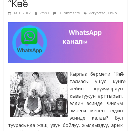
“Көчө”
жана
,
адабияты
09.03.2012
kmb3
0 Comments
Искусство
Кино
Кыргыз бермети “Көчө”
тасмасы ушул күнгө
чейин көрүүчүлөрдүн
кызыгуусун арттырып,
элдин эсинде. Фильм
эмнеси менен элдин
эсинде калды? Бул
туурасында жаш, узун бойлуу, жылдыздуу, арык