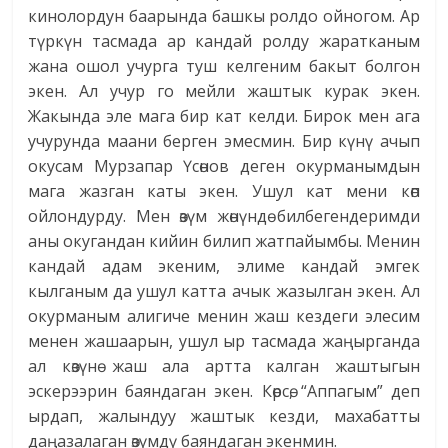
кинолордун баарында башкы ролдо ойногом. Ар
түркүн тасмада ар кандай ролду жаратканым
жана ошол учурга туш келгеним бакыт болгон
экен. Ал учур го мейли жаштык курак экен.
Жакында эле мага бир кат келди. Бирок мен ага
учурунда маани берген эмесмин. Бир күнү ачып
окусам Мурзапар Үсөнов деген окурманымдын
мага жазган каты экен. Ушул кат мени көп
ойлондурду. Мен өзүм жөнүндө билбегендеримди
аны окугандан кийин билип жатпайымбы. Менин
кандай адам экеним, элиме кандай эмгек
кылганым да ушул катта ачык жазылган экен. Ал
окурманым алигиче менин жаш кездеги элесим
менен жашаарын, ушул ыр тасмада жаңырганда
ал көзүнө жаш ала артта калган жаштыгын
эскерээрин баяндаган экен. Көрсө, “Аппагым” деп
ырдап, жалындуу жаштык кезди, махабатты
даңазалаган өзүмдү баяндаган экенмин.