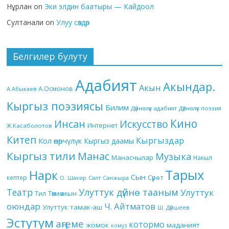
Нұрлан
on
Эки элдин баатыры — Кайдоол
Султанали
on
Улуу сөздөр
Белгилер булуту
Адабият
Акындар.
Акын
А.Осмонов
А.Абыкаев
Кыргыз поэзиясы
Билим
Дүйнөлүк адабият
Дүйнөлүк поэзия
Кино
Инсан
Искусство
Интернет
Ж.Касаболотов
Китеп
Кыргыздар
Кол өнөрчүлүк
Кыргыз даамы
Кыргыз тили
Манас
Музыка
Манасчылар
Накыл
Тарых
Нарк
Сын
кептер
Сүрөт
О. Шакир
Салт
Санжыра
Театр
Улуттук дүйнө тааным
Улуттук
Төкмө акын
Тил
оюндар
Ч. Айтматов
Улуттук тамак-аш
Ш. Дүйшеев
Эстутум
аңгеме
котормо
жомок
маданият
комуз