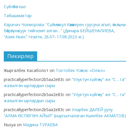
Сүйлөбөс кыз
Табышмактар
Карачач Чокморова: “Сүймөнкул Көкөмерен суусуна агып, өпкөсүнө,
бөйрөгүнө суук тийгизип алган…” (Динара БЕЙШЕНАЛИЕВА,
“Азия Ньюс” гезити, 26.07–17.08.2023-ж.)
Пикирлер
Жыргалбек Касаболот
on
Токтобек Үсөнов. «Олжо»
practicallyperfection2b5aa2e83c
on
“Улуктун күйгөнү” же “С… га”
жазылган ырлардын сыры
practicallyperfection2b5aa2e83c
on
“Улуктун күйгөнү” же “С… га”
жазылган ырлардын сыры
practicallyperfection2b5aa2e83c
on
Уларбек ДАЛЕЙ уулу.
“АЛМА ӨСПӨГӨН АЙЫЛ” (кыргызчалаган Кыялбек АКМАТОВ)
Nusya
on
Мадина ТУРАЕВА