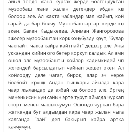
айыл тоодо жана кургак жерде болгондуктан
музообаш жана жылан дегендер абдан көп
болоор эле. Ал жакта чабандар мал жайып, кой
сарай да бар болчу. Музообаштар ар жерде көп
экен. Бакен Кыдыкеева, Алиман Жангорозова
эжелер музообаштан коркконубузду көрүп, “булар
чакпайт, чакса кайра кайтпайт” дешээр эле. Аны
уккандан кийин ого бетер коркуп калдык. Ал эми
ошол эле музообашты койлор кадимкидей чөп
жегендей барсылдатып чайнап жешет экен. Ал
койлорду деле чагат, бирок, алар эч нерсе
болбойт көрүнөт. Андан тышкары айылда кара
чаар жыландар да аябай көп болоор эле. Эртең
мененкисин күн сайын эрте туруп айылда чуркап
спорт менен машыкчумун. Ошондо чуркап бара
жатканда бут алдымдан кара чаар жылан чыга
калганда “аай” деп бакырып кайра артка
каччумун.