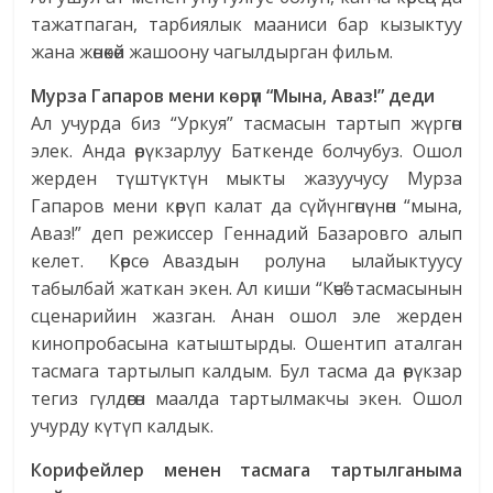
тажатпаган, тарбиялык мааниси бар кызыктуу
жана жөнөкөй жашоону чагылдырган фильм.
Мурза Гапаров мени көрүп “Мына, Аваз!” деди
Ал учурда биз “Уркуя” тасмасын тартып жүргөн
элек. Анда өрүкзарлуу Баткенде болчубуз. Ошол
жерден түштүктүн мыкты жазуучусу Мурза
Гапаров мени көрүп калат да сүйүнгөнүнөн “мына,
Аваз!” деп режиссер Геннадий Базаровго алып
келет. Көрсө Аваздын ролуна ылайыктуусу
табылбай жаткан экен. Ал киши “Көчө” тасмасынын
сценарийин жазган. Анан ошол эле жерден
кинопробасына катыштырды. Ошентип аталган
тасмага тартылып калдым. Бул тасма да өрүкзар
тегиз гүлдөгөн маалда тартылмакчы экен. Ошол
учурду күтүп калдык.
Корифейлер менен тасмага тартылганыма