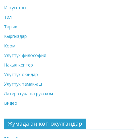
Искусство
Тил
Тарых
Кыргыздар
Коом
Улуттук философия
Накыл кептер
Улуттук оюндар
Улуттук тамак-аш
Литература на русском
Видео
Жумада эң көп окулгандар