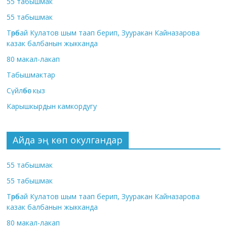
55 табышмак
55 табышмак
Төрөбай Кулатов шым таап берип, Зууракан Кайназарова
казак балбанын жыкканда
80 макал-лакап
Табышмактар
Сүйлөбөс кыз
Карышкырдын камкордугу
Айда эң көп окулгандар
55 табышмак
55 табышмак
Төрөбай Кулатов шым таап берип, Зууракан Кайназарова
казак балбанын жыкканда
80 макал-лакап