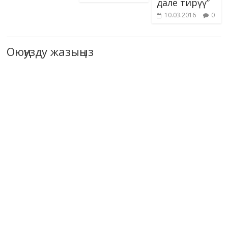
дале тирүү”
10.03.2016
0
Оюңузду жазыңыз