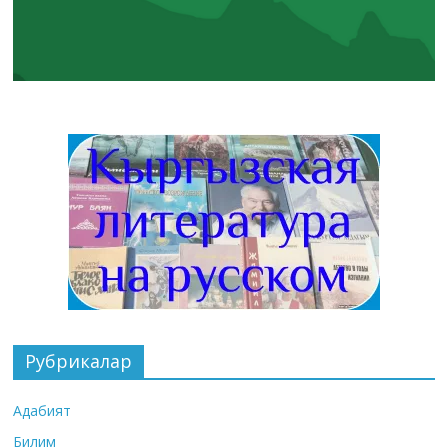
Рубрикалар
Адабият
Билим