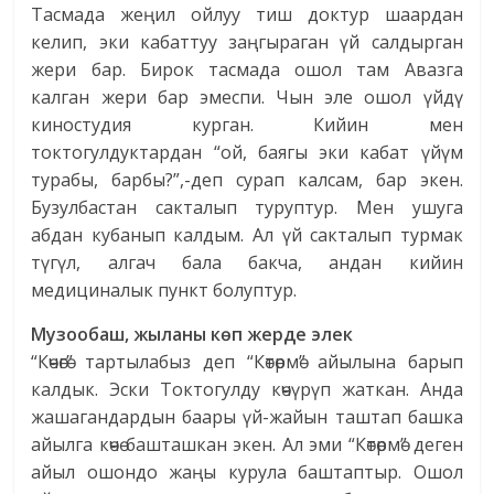
Тасмада жеңил ойлуу тиш доктур шаардан
келип, эки кабаттуу заңгыраган үй салдырган
жери бар. Бирок тасмада ошол там Авазга
калган жери бар эмеспи. Чын эле ошол үйдү
киностудия курган. Кийин мен
токтогулдуктардан “ой, баягы эки кабат үйүм
турабы, барбы?”,-деп сурап калсам, бар экен.
Бузулбастан сакталып туруптур. Мен ушуга
абдан кубанып калдым. Ал үй сакталып турмак
түгүл, алгач бала бакча, андан кийин
медициналык пункт болуптур.
Музообаш, жыланы көп жерде элек
“Көчөгө” тартылабыз деп “Көтөрмө” айылына барып
калдык. Эски Токтогулду көчүрүп жаткан. Анда
жашагандардын баары үй-жайын таштап башка
айылга көчө башташкан экен. Ал эми “Көтөрмө” деген
айыл ошондо жаңы курула баштаптыр. Ошол