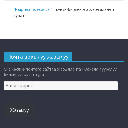
"Кыргыз поэзиясы"
- күнүнө бирден ыр жарыяланып
турат
Почта аркылуу жазылуу
Сиз көрсөткөн почтага сайтта жарыяланган макала тууралуу
билдирүү келип турат.
E-
mail
дарек
Жазылуу