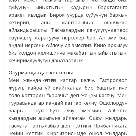
сүйүүнүн ыйыктыгын, кадырын барктаганга
аракет кылдык. Бирок учурда сүйүүнүн баркын
кетирип, аны жаштарыбыз оюнчукка
айландырышты. Тасмалардын көпчүлүгүндө терс
көрүнүштү жаратуучу нерселер бар. Ал эми биз
андай нерсени ойлочу да эмеспиз. Кино аркылуу
биз колдон келишинче махабаттын ыйыктыгын,
кечиримдүүлүгүн даңазаладык.
Окурмандардан келген кат
Мен жөнүндө көптөгөн каттар келчү. Гастролдоп
жүрүп, кайра үйгө кайтканда бир баштык ичи
толо каттарды “карачы” деп жеңем көрсөтчү. Мен
туурасында ар кандай каттар келчү. Ошолордун
баарын окуп бүтө алчу эмесмин. Албетте
кыздардын ашыгына айлангам. Ошол жылдары
тасмага тартылабыз деп тээтиги Прибалтикага
чейин кеттик. Кыргызфильмде ошол жылдары