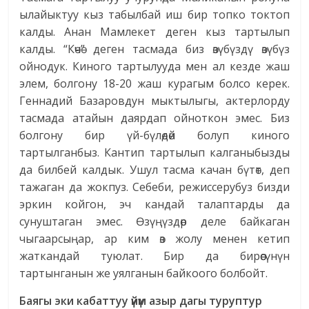
ылайыктуу кыз табылбай иш бир топко токтоп
калды. Анан Мамлекет деген кыз тартылып
калды. “Көчө” деген тасмада биз өзүбүздү өзүбүз
ойнодук. Киного тартылууда мен ал кезде жаш
элем, болгону 18-20 жаш курагым болсо керек.
Геннадий Базаровдун мыктылыгы, актерлорду
тасмада атайын даярдап ойноткон эмес. Биз
болгону бир үй-бүлөдөй болуп киного
тартылганбыз. Кантип тартылып калганыбызды
да билбей калдык. Ушул тасма качан бүтөт, деп
тажаган да жокпуз. Себеби, режиссерубуз бизди
эркин койгон, эч кандай талаптарды да
сунуштаган эмес. Өзүңүздөр деле байкаган
чыгаарсыңар, ар ким өз жолу менен кетип
жаткандай туюлат. Бир да бирөөсүнүн
тартынганын же уялганын байкоого болбойт.
Баягы эки кабаттуу үйүм азыр дагы туруптур