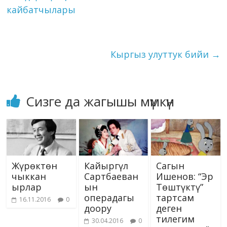
o
m
n
p
g
as
Li
алсак, биринчи
кайбатчылары
k
p
er
s
башатында түптөлүү
n
мезгили жүргөн.
ni
k
Башкача…
ki
Кыргыз улуттук бийи
→
Сизге да жагышы мүмкүн
Жүрөктөн
Кайыргүл
Сагын
чыккан
Сартбаеван
Ишенов: “Эр
ырлар
ын
Төштүктү”
операдагы
тартсам
16.11.2016
0
доору
деген
тилегим
30.04.2016
0