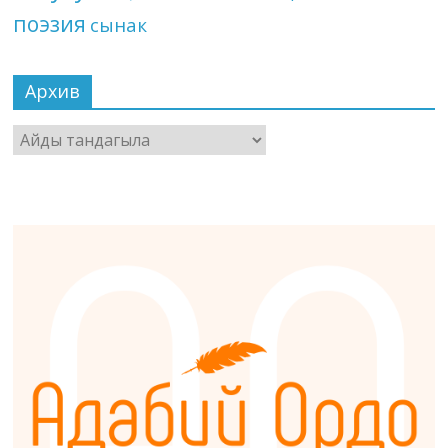
поэзия
сынак
Архив
Архив