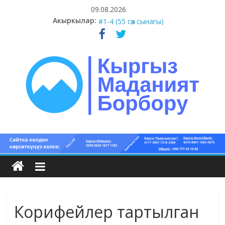
Skip
09.08.2026
to
Акыркылар:
#5-8 (55 сөз сынагы)
content
#1-4 (55 сөз сынагы)
#13-14 (55 сөз сынагы)
#11-12 (55 сөз сынагы)
#9-10 (55 сөз сынагы)
Кыргыз
маданият
борбору
Корифейлер тартылган
Кыргыз
маданияты