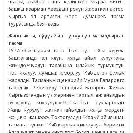
чырай, сымбат сыны келишкен мырза жигит,
башкы каарман Аваздын ролун жараткан актер,
Кыргыз эл артисти Чоро Думанаев тасма
туурасында баяндады.
Жаштыкты, сүйүүнү, айыл турмушун чагылдырган
тасма
1972-73-жылдары гана Токтогул ГЭСи курула
баштаганда, эл көчүп, жаңы айыл курулганы
жөнүндө учурдун талабына ылайык турмуштук,
поэтикалуу, жумшак юморлуу “Көчө” деген фильм
жаралды. Тасманын сценарийи Мурза Гапаровго
таандык. Режиссеру Геннадий Базаров. Фильм
Кыргызстандын үч жеринен тартылган: айылдын
бузулушу, көчүрүлүшү-Ноокаттын өрүкзарынан.
Жаңы курулуп жаткан айылдын жаңы жердеги
жаңыча жашоосу-Токтогулдун “Көтөрмө” айылынан
тасмага түшкөн. “Көчө” кыргыз киносунун бермети.
Ал ушул ат менен унутулгус болуп, канча көрсөң да