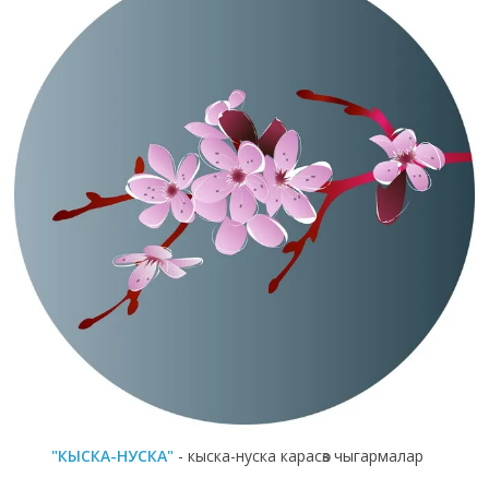
"КЫСКА-НУСКА"
- кыска-нуска карасөз чыгармалар