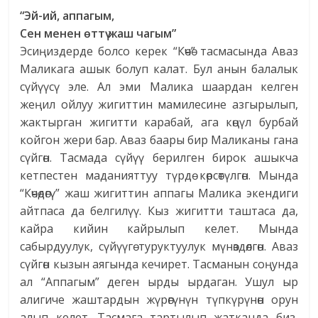
“Эй-ий, аппагым,
Сен менен өттү жаш чагым”
Эсиңиздерде болсо керек “Көчө” тасмасында Аваз
Маликага ашык болуп калат. Бул анын балалык
сүйүүсү эле. Ал эми Малика шаардан келген
жеңил ойлуу жигиттин мамилесине азгырылып,
жактырган жигитти карабай, ага көңүл бурбай
койгон жери бар. Аваз баары бир Маликаны гана
сүйгөн. Тасмада сүйүү берилген бирок ашыкча
кетпестен маданияттуу түрдө көрсөтүлгөн. Мында
“Көчөдөгү” жаш жигиттин аппагы Малика экендиги
айтпаса да белгилүү. Кыз жигитти таштаса да,
кайра кийин кайрылып келет. Мында
сабырдуулук, сүйүүгө туруктуулук мүнөздөлгөн. Аваз
сүйгөн кызын аягында кечирет. Тасманын соңунда
ал “Аппагым” деген ырды ырдаган. Ушул ыр
алигиче жаштардын жүрөгүнүн түпкүрүнөн орун
алып келет. Тасмага тартылып жатканда биз,