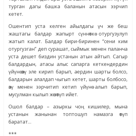
турган дагы башка баланын атасын ээрчип
кетет.
Ошентип уста келген айылдагы үч же беш
жаштагы балдар жапырт сүннөткө отургузулуп
жатып калат. Балдар бири-биринен “сени ким
отургузган” деп сурашат, сыймык менен паланча
уста дешет биздин устанын атын айтып. Сагыр
балдардын, атасы алыс сапарга кеткендердин
үйүнө өзү эле кирип барып, аердин шарты болсо,
балдарын алалдап чыгып кетет, шарты болбосо,
өзү менен ээрчитип кетип үйүнө алып барып,
мусулман кылып жөнөтүп ийет.
Ошол балдар – азыркы чоң кишилер, мына
устанын жанынан топтошуп намазга өтүп
баратат…
***