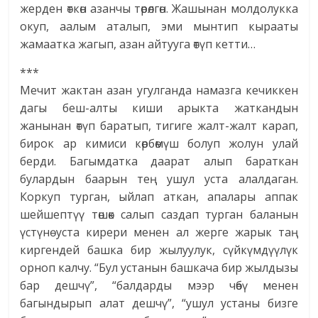
жерден өткөн азанчы төрөлгөн. Жашынан молдолукка
окуп, аалым аталып, эми мынтип кырааты
жамаатка жагып, азан айтууга өтүп кетти…
***
Мечит жактан азан угулганда намазга кечиккен
дагы беш-алты киши арыкта жаткандын
жанынан өтүп баратып, тигиге жалт-жалт карап,
бирок ар кимиси көрбөмүш болуп жолун улай
берди. Багымдатка даарат алып бараткан
булардын баарын тең ушул уста алалдаган.
Коркуп турган, ыйлап аткан, апалары аппак
шейшептүү төшөк салып саздап турган баланын
үстүнө уста кирери менен ал жерге жарык таң
киргендей башка бир жылуулук, сүйкүмдүүлүк
орноп калчу. “Бул устанын башкача бир жылдызы
бар дешчү”, “балдарды мээр чөбү менен
багындырып алат дешчү”, “ушул устаны бизге