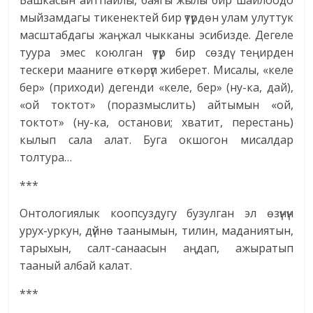
Башкасын айтпайлы, баягы жылы бир шайлоодо
мыйзамдагы тикенектей бир үтүрдөн улам улуттук
масштабдагы жаңжал чыкканы эсибизде. Дегеле
туура эмес коюлган үтүр бир сөздү теңирден
тескери мааниге өткөрүп жиберет. Мисалы, «келе
бер» (приходи) дегенди «келе, бер» (ну-ка, дай),
«ой токтот» (поразмыслить) айтымын «ой,
токтот» (ну-ка, останови; хватит, перестань)
кылып сала алат. Буга окшогон мисалдар
толтура…
***
Онтологиялык коопсуздугу бузулган эл өзүнүн
урух-уркун, дүйнө таанымын, тилин, маданиятын,
тарыхын, салт-санаасын аңдап, ажыратып
тааный албай калат.
***