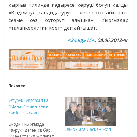
кыргыз тилинде кадыресе көрүнүш болуп калды.
«Выдвинул кандидатуру» – деген сөз айкашын
сөзмө сөз которуп алышкан. Кыргыздар
«талапкерлигин коет» деп айтышат.
«24.kg» MA
, 08.06.2012-ж.
Похожее
Өтүрүкчүлөргө каяша.
“Манас” жана анын
кайбатчылары
Биздин кыргызда
Закон ага баскан жол
"өтүрүк" деген сөз бар,
"Манаста"көп жолугат.