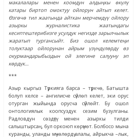
макалалары менен коомдун алдыңкы өкүлү
катары биртоп омоктуу ойлорун айтып келет.
Өзгөчө тил жаатында айткан мерчемдүү ойлору
азыркы журналистика жаатындагы
кесиптештерибизге усулдук негизде зарылчылык
жаратып тургансыйт. Биз ошол келемтеңи
толуктаар ойлорунан айрым үзүндүлөрдү өз
окурмандарыбыздын ой элегине салууну эп
көрдүк…
***
Азыр кыргыз Түркияга барса – түркчө, Батышта
болуп келсе – ангилисче сүйлөп келет, эки орус
отурган жыйында орусча сүйлөйт. Бу ошол
онтологиялык коопсуздук сезим бузулганы.
Радловдун сөздүгү менен азыркы тилди
салыштырсаң, бул оркоюп көрүнөт. Болбосо мына
куранды, уланды мүчөлөрдү алалы, айрыкча –лык,