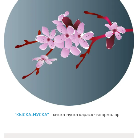
"КЫСКА-НУСКА"
- кыска-нуска карасөз чыгармалар