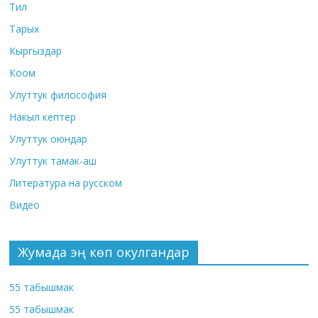
Тил
Тарых
Кыргыздар
Коом
Улуттук философия
Накыл кептер
Улуттук оюндар
Улуттук тамак-аш
Литература на русском
Видео
Жумада эң көп окулгандар
55 табышмак
55 табышмак