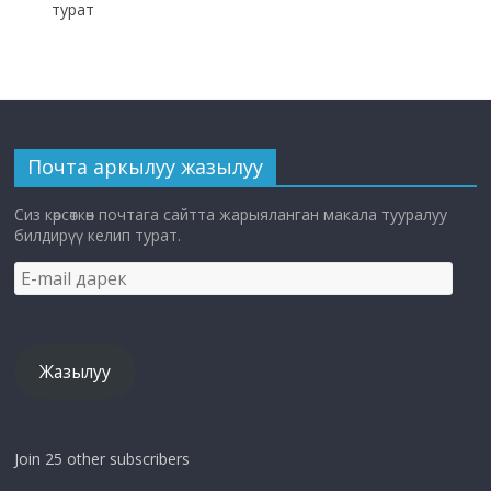
турат
Почта аркылуу жазылуу
Сиз көрсөткөн почтага сайтта жарыяланган макала тууралуу
билдирүү келип турат.
E-
mail
дарек
Жазылуу
Join 25 other subscribers