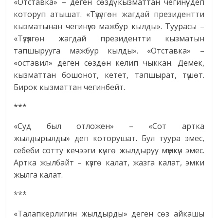
«Отставка» – деген сөздү кызматтан чегинүү деп
которуп атышат. «Түзүлгөн жагдай президентти
кызматынан чегинүүгө мажбур кылды». Туурасы –
«Түзүлгөн жагдай президентти кызматын
тапшырууга мажбур кылды». «Отставка» –
«оставил» деген сөздөн келип чыккан. Демек,
кызматтан бошонот, кетет, тапшырат, түшөт.
Бирок кызматтан чегинбейт.
***
«Суд был отложен» – «Сот артка
жылдырылды» деп которушат. Бул туура эмес,
себеби сотту кечээги күнгө жылдыруу мүмкүн эмес.
Артка жылбайт – күзгө калат, жазга калат, эмки
жылга калат.
***
«Талапкерлигин жылдырды» деген сөз айкашы