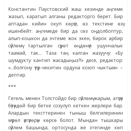
Константин Паустовский жаш кезинде аңгеме
жазып, каратып алганы редакторго берет. Бир
аптадан кийин окуп көрүп, өз текстине өзү
ишенбейт: аңгемеде бир да сөз оңдолбоптур,
алып-кошкон да эчтеме жок экен, бирок арбир
сүйлөмү тартылган сүрөт өңдөнүп ушунчалык
таамай, так… Таза таң калган жазуучу: «Бу
шумдукту кантип жасадыңыз?!» десе, редактор:
«…болгону үтүр-чекитин ордуна коюп чыктым» –
дептир.
***
Гегель менен Толстойдо бир сүйлөмү жарым, атүгүл
бүтүндөй бир бетке созулуп кеткен жерлери бар.
Алардын тексттеринен тыныш белгилеринин
мүрөл үлгүлөрүн көрсө болот. Мындан тышкары
сүйлөм башында, ортосунда же этегинде көп