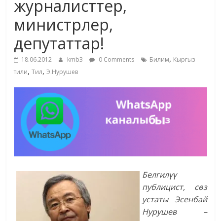
журналисттер,
жана
министрлер,
адабияты
депутаттар!
,
18.06.2012
kmb3
0 Comments
Билим
Кыргыз
,
,
тили
Тил
Э.Нурушев
Белгилүү
публицист, сөз
устаты Эсенбай
Нурушев –