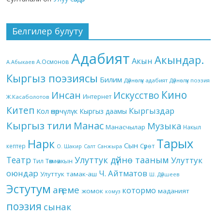
Белгилер булуту
Адабият
Акындар.
Акын
А.Осмонов
А.Абыкаев
Кыргыз поэзиясы
Билим
Дүйнөлүк адабият
Дүйнөлүк поэзия
Кино
Инсан
Искусство
Интернет
Ж.Касаболотов
Китеп
Кыргыздар
Кол өнөрчүлүк
Кыргыз даамы
Кыргыз тили
Манас
Музыка
Манасчылар
Накыл
Тарых
Нарк
Сын
кептер
Сүрөт
О. Шакир
Салт
Санжыра
Театр
Улуттук дүйнө тааным
Улуттук
Төкмө акын
Тил
оюндар
Ч. Айтматов
Улуттук тамак-аш
Ш. Дүйшеев
Эстутум
аңгеме
котормо
жомок
маданият
комуз
поэзия
сынак