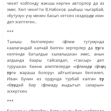
чекит койгонду жакшы көргөн авторлор да аз
эмес. Көп чекитти В.Набоков шыбыш чыгарбай,
«бутунун учу менен басып кеткен сөздөрдүн изи»
деп эсептеген…
***
Тыныш белгилерин сүйлөм тутумунда
каалагандай калчай билген зергерлер да үтүргө
келгенде батылдык кылалышкан эмес, анын
алдында баары тайсалдап, «таксыр» деп
турушкан. Көөнө алиппелерде «сүйлөмдүн сүйкүмү
үтүргө жараша болору» айтылганын белгилеп,
Иван Бунин өз ордунда турбай калган үтүр
«бүтүндөй бир сүйлөмдү жыдытып саларын»
эскерткен.
***