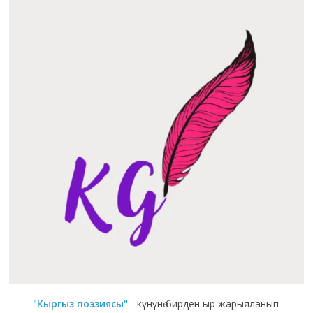
"Кыргыз поэзиясы"
- күнүнө бирден ыр жарыяланып