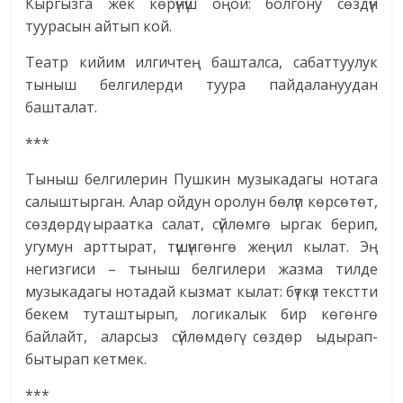
Кыргызга жек көрүнүш оңой: болгону сөздүн
туурасын айтып кой.
Театр кийим илгичтең башталса, сабаттуулук
тыныш белгилерди туура пайдалануудан
башталат.
***
Тыныш белгилерин Пушкин музыкадагы нотага
салыштырган. Алар ойдун оролун бөлүп көрсөтөт,
сөздөрдү ыраатка салат, сүйлөмгө ыргак берип,
угумун арттырат, түшүнгөнгө жеңил кылат. Эң
негизгиси – тыныш белгилери жазма тилде
музыкадагы нотадай кызмат кылат: бүткүл текстти
бекем туташтырып, логикалык бир көгөнгө
байлайт, аларсыз сүйлөмдөгү сөздөр ыдырап-
бытырап кетмек.
***