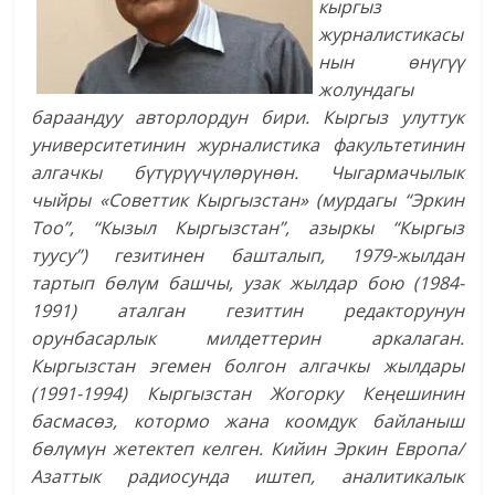
кыргыз
журналистикасы
нын өнүгүү
жолундагы
бараандуу авторлордун бири. Кыргыз улуттук
университетинин журналистика факультетинин
алгачкы бүтүрүүчүлөрүнөн. Чыгармачылык
чыйры «Советтик Кыргызстан» (мурдагы “Эркин
Тоо”, “Кызыл Кыргызстан”, азыркы “Кыргыз
туусу”) гезитинен башталып, 1979-жылдан
тартып бөлүм башчы, узак жылдар бою (1984-
1991) аталган гезиттин редакторунун
орунбасарлык милдеттерин аркалаган.
Кыргызстан эгемен болгон алгачкы жылдары
(1991-1994) Кыргызстан Жогорку Кеңешинин
басмасөз, котормо жана коомдук байланыш
бөлүмүн жетектеп келген. Кийин Эркин Европа/
Азаттык радиосунда иштеп, аналитикалык