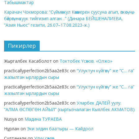
Табышмактар
Карачач Чокморова: “Сүймөнкул Көкөмерен суусуна агып, өпкөсүнө,
бөйрөгүнө суук тийгизип алган…” (Динара БЕЙШЕНАЛИЕВА,
“Азия Ньюс” гезити, 26.07–17.08.2023-ж.)
Пикирлер
Жыргалбек Касаболот
on
Токтобек Үсөнов. «Олжо»
practicallyperfection2b5aa2e83c
on
“Улуктун күйгөнү” же “С… га”
жазылган ырлардын сыры
practicallyperfection2b5aa2e83c
on
“Улуктун күйгөнү” же “С… га”
жазылган ырлардын сыры
practicallyperfection2b5aa2e83c
on
Уларбек ДАЛЕЙ уулу.
“АЛМА ӨСПӨГӨН АЙЫЛ” (кыргызчалаган Кыялбек АКМАТОВ)
Nusya
on
Мадина ТУРАЕВА
Нұрлан
on
Эки элдин баатыры — Кайдоол
Султанали
on
Улуу сөздөр