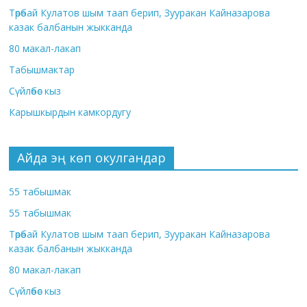
Төрөбай Кулатов шым таап берип, Зууракан Кайназарова
казак балбанын жыкканда
80 макал-лакап
Табышмактар
Сүйлөбөс кыз
Карышкырдын камкордугу
Айда эң көп окулгандар
55 табышмак
55 табышмак
Төрөбай Кулатов шым таап берип, Зууракан Кайназарова
казак балбанын жыкканда
80 макал-лакап
Сүйлөбөс кыз