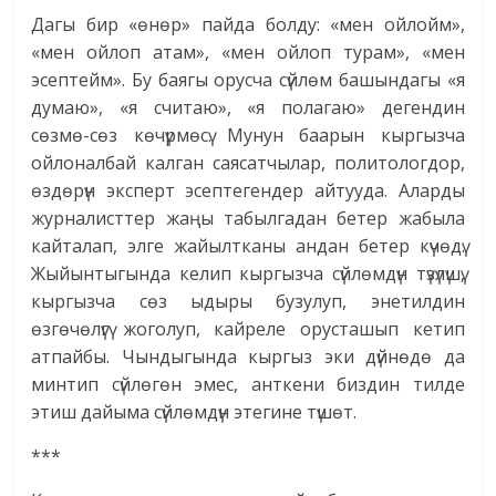
Дагы бир «өнөр» пайда болду: «мен ойлойм»,
«мен ойлоп атам», «мен ойлоп турам», «мен
эсептейм». Бу баягы орусча сүйлөм башындагы «я
думаю», «я считаю», «я полагаю» дегендин
сөзмө-сөз көчүрмөсү. Мунун баарын кыргызча
ойлоналбай калган саясатчылар, политологдор,
өздөрүн эксперт эсептегендер айтууда. Аларды
журналисттер жаңы табылгадан бетер жабыла
кайталап, элге жайылтканы андан бетер күчөдү.
Жыйынтыгында келип кыргызча сүйлөмдүн түзүлүшү,
кыргызча сөз ыдыры бузулуп, энетилдин
өзгөчөлүгү жоголуп, кайреле орусташып кетип
атпайбы. Чындыгында кыргыз эки дүйнөдө да
минтип сүйлөгөн эмес, анткени биздин тилде
этиш дайыма сүйлөмдүн этегине түшөт.
***