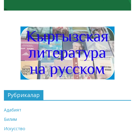
Рубрикалар
Адабият
Билим
Искусство