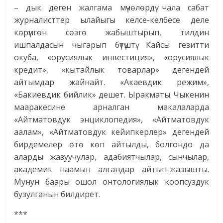
– дык деген жалгама мүчөлөрдү чала сабат
журналисттер ылайыгы келсе-келбесе деле
көрүнгөн сөзгө жабыштырып, тилдин
ишпалдасын чыгарып бүтүштү. Кайсы гезитти
окуба, «орусиялык инвестиция», «орусиялык
кредит», «кытайлык товарлар» дегендей
айтымдар жайнайт. «Акаевдик режим»,
«Бакиевдик бийлик» дешет. Ыракматы Чыкенин
мааракесине арналган макалаларда
«Айтматовдук энциклопедия», «Айтматовдук
аалам», «Айтматовдук кейипкерлер» дегендей
бирдемелер өтө көп айтылды, болгондо да
аларды жазуучулар, адабиятчылар, сынчылар,
академик наамын алгандар айтып-жазышты.
Мунун баары ошол онтологиялык коопсуздук
бузулганын билдирет.
***