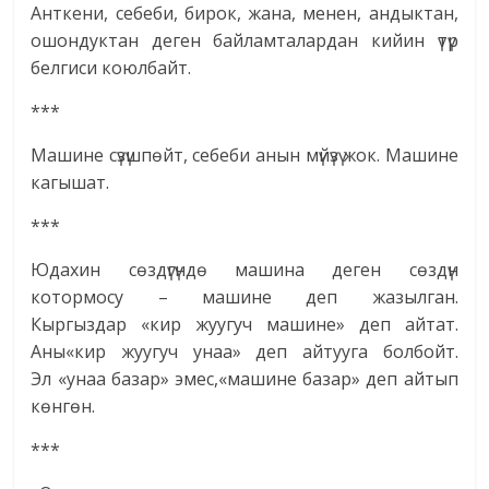
Анткени, себеби, бирок, жана, менен, андыктан,
ошондуктан деген байламталардан кийин үтүр
белгиси коюлбайт.
***
Машине сүзүшпөйт, себеби анын мүйүзү жок. Машине
кагышат.
***
Юдахин сөздүгүндө машина деген сөздүн
котормосу – машине деп жазылган.
Кыргыздар «кир жуугуч машине» деп айтат.
Аны«кир жуугуч унаа» деп айтууга болбойт.
Эл «унаа базар» эмес,«машине базар» деп айтып
көнгөн.
***