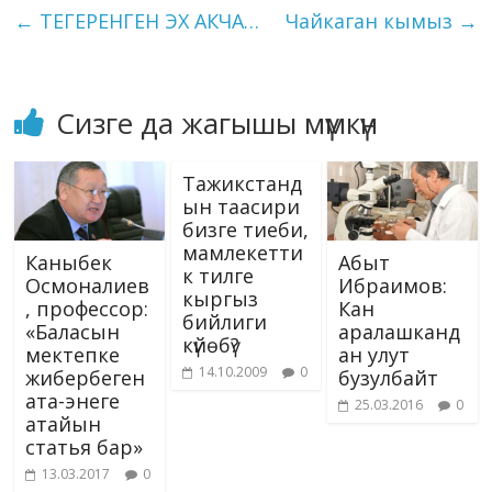
o
a
dI
r
er
A
n
kl
l
et
y
e
←
ТЕГЕРЕНГЕН ЭХ АКЧА…
Чайкаган кымыз
→
o
m
n
p
g
as
Li
k
p
er
s
n
ni
k
Сизге да жагышы мүмкүн
ki
Тажикстанд
ын таасири
бизге тиеби,
мамлекетти
Каныбек
Абыт
к тилге
Осмоналиев
Ибраимов:
кыргыз
, профессор:
Кан
бийлиги
«Баласын
аралашканд
күйөбү?
мектепке
ан улут
14.10.2009
0
жибербеген
бузулбайт
ата-энеге
25.03.2016
0
атайын
статья бар»
13.03.2017
0