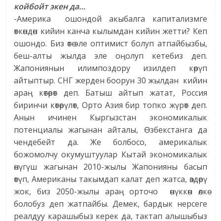
койбойт экен да…
-Америка ошондой акыбалга капитализмге
өткөндөн кийин канча кылымдан кийин жетти? Кеп
ошондо. Биз өтө эле оптимист болуп атпайбызбы,
беш-алты жылда эле оңолуп кетебиз деп.
Жапониянын илимпоздору изилдеп көрүп
айтыптыр. СНГ жерден боорун 30 жылдан кийин
араң көтөрөт деп. Батыш айтып жатат, Россия
биринчи көтөрүлөт, Орто Азия бир топко жүрөт деп.
Анын ичинен Кыргызстан экономикалык
потенциалы жагынан айталы, Өзбекстанга да
чендебейт да. Же болбосо, америкалык
божомолчу окумуштуулар Кытай экономикалык
өнүгүш жагынан 2010-жылы Жапонияны басып
өтүп, Американы такымдап калат деп жатса, өздөрү
жок, биз 2050-жылы араң орточо өнүккөн өлкө
болобуз деп жатпайбы. Демек, бардык нерсеге
реалдуу карашыбыз керек да, тактап алышыбыз