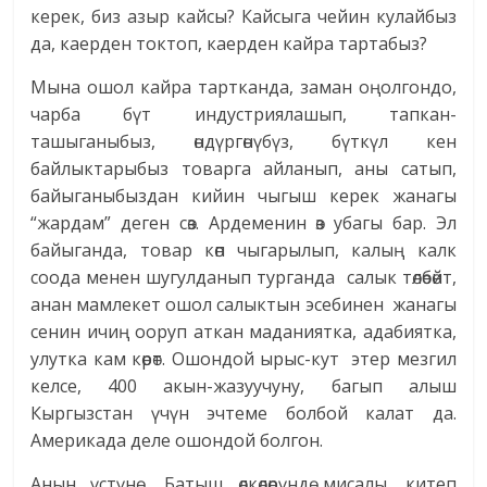
керек, биз азыр кайсы? Кайсыга чейин кулайбыз
да, каерден токтоп, каерден кайра тартабыз?
Мына ошол кайра тартканда, заман оңолгондо,
чарба бүт индустриялашып, тапкан-
ташыганыбыз, өндүргөнүбүз, бүткүл кен
байлыктарыбыз товарга айланып, аны сатып,
байыганыбыздан кийин чыгыш керек жанагы
“жардам” деген сөз. Ардеменин өз убагы бар. Эл
байыганда, товар көп чыгарылып, калың калк
соода менен шугулданып турганда салык төлөбөйт,
анан мамлекет ошол салыктын эсебинен жанагы
сенин ичиң ооруп аткан маданиятка, адабиятка,
улутка кам көрөт. Ошондой ырыс-кут этер мезгил
келсе, 400 акын-жазуучуну, багып алыш
Кыргызстан үчүн эчтеме болбой калат да.
Америкада деле ошондой болгон.
Анын үстүнө Батыш өлкөлөрүндө мисалы, китеп