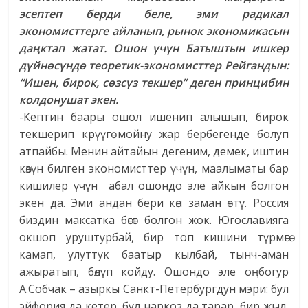
эсептеп берди беле, эми радикал
экономисттерге айланып, рынок экономикасын
даңктап жатат. Ошон үчүн Батыштын ишкер
дүйнөсүндө теоретик-экономисттер Рейгандын:
“Ишен, бирок, сөзсүз текшер” деген принцибин
колдонушат экен.
-Кептин баары ошол ишенип алышып, бирок
текшерип көрүүгө мойну жар бербегенде болуп
атпайбы. Менин айтайын дегеним, демек, иштин
көзүн билген экономисттер үчүн, маалыматы бар
кишилер үчүн абал ошондо эле айкын болгон
экен да. Эми андан бери көп заман өттү. Россия
биздин максатка бөгөт болгон жок. Югославияга
окшоп уруштурбай, бир топ кишини түрмөгө
камап, улуттук баатыр кылбай, тынч-аман
ажыратып, бөлүп койду. Ошондо эле оңбогур
А.Собчак – азыркы Санкт-Петербургдун мэри: бул
эйфория да кетер, бул наркоз да тарар, бир жыл,