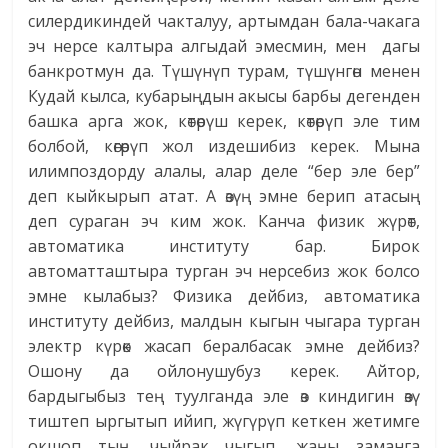
силердикиндей чакталуу, артымдан бала-чакага
эч нерсе калтыра алгыдай эмесмин, мен дагы
банкротмун да. Түшүнүп турам, түшүнгөн менен
Кудай кылса, кубарыңдын акысы барбы дегенден
башка арга жок, көтөрүш керек, көтөрүп эле тим
болбой, көгөрүп жол издешибиз керек. Мына
илимпоздорду алалы, алар деле “бер эле бер”
деп кыйкырып атат. А өзүң эмне берип атасың
деп сураган эч ким жок. Канча физик жүрөт,
автоматика институту бар. Бирок
автоматташтыра турган эч нерсебиз жок болсо
эмне кылабыз? Физика дейбиз, автоматика
институту дейбиз, малдын кыгын чыгара турган
электр күрөк жасап бералбасак эмне дейбиз?
Ошону да ойлонушубуз керек. Айтор,
бардыгыбыз тең туулганда эле өз киндигин өзү
тиштеп ыргытып ийип, жүгүрүп кеткен жетимге
окшоп тың, чыйрак чыгып, жаңы заманга