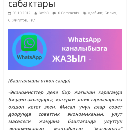
сабактары
жана
,
,
адабияты
03.10.2012
kmb3
0 Comments
Адабият
Билим
,
С. Жигитов
Тил
(Башталышы өткөн санда)
-Экономисттер деле бир жагынан караганда
биздин акындарга, илгерки эшик ырчыларына
окшоп кетет экен. Мисал үчүн алар совет
доорунда советтик экономиканын, улут
маселеси жандана баштаганда улуттук
экономиканын мартабасын “магдырата”