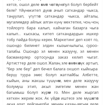
кетсе, ошол деле өкмөт чөнтөгүнө пул болуп бербейт
беле? Үйүнө китеп дүкөн ачып саткандар чыкса,
таңуулап, үгүттөп саткандар чыкса, айталы,
мугалимдер айлык алган күнү мектепке, чоң-чоң
тойлорго бара калып, кайнаган базарга чыга
калып… кыскасы, китеп саткандардын ишкер
тобу пайда болуш керек. Маркетинг деп коёт го,
ошондо билинет элдин кызыкчылыгы, суроо-
талабы. Ошондо эл менен жазуучу, эл менен
басмакерлер ортосунда заказ келип чыгат.
Артисттер деле ошол. Жалаң эле өкмөткө өлүк артып,
“бер эле бер” деп бечел балага окшоп кыйкыра
берүү туура эмес болуп жатпайбы. Албетте,
кыйын, аны жакшы түшүнөм, мен деле жазуучу
болумуш этип, акыл эмгегим менен жан
багымыш болуп жүрөм го. Мен деле жыргап
кеткен жерим жок. Ак үйдөн иштесе эле мүшөктөп
акча алат дейсиңерби, менин казан-аягым деле