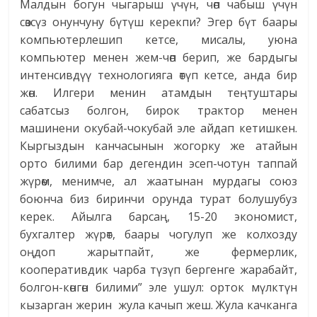
Малдын богун чыгарыш үчүн, чөп чабыш үчүн
сөзсүз онунчуну бүтүш керекпи? Эгер бүт баары
компьютерлешип кетсе, мисалы, уюна
компьютер менен жем-чөп берип, же бардыгы
интенсивдүү технологияга өтүп кетсе, анда бир
жөн. Илгери менин атамдын теңтуштары
сабатсыз болгон, бирок трактор менен
машинени окубай-чокубай эле айдап кетишкен.
Кыргыздын канчасынын жогорку же атайын
орто билими бар дегендин эсеп-чотун таппай
жүрөм, менимче, ал жаатынан мурдагы союз
боюнча биз биринчи орунда турат болушубуз
керек. Айылга барсаң, 15-20 экономист,
бухгалтер жүрөт, баары чогулуп же колхозду
оңдоп жарытпайт, же фермерлик,
кооперативдик чарба түзүп бергенге жарабайт,
болгон-көнгөн билими” эле ушул: орток мүлктүн
кызарган жерин жула качып жеш. Жула качканга