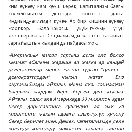
ким өзүнө өзү кам көрүш керек, капитализм баягы
коллективизм дегенди жоготот дагы,
индивидуализмди күчөтөт. Ар бир кишини өзүнө өзү
жоопкер, бала-чакасы, укум-тукуму үчүн
жоопкер кылат. Социализмди жоктоп, сагынып,
саргайыштын кылдай да пайдасы жок.
-Американы мисал тартыш дагы эле болсо
кызмат абалына жараша ал жакка ар кандай
делегациялар менен каттап турган “турист –
демократтардан” чыгып жатат. Биз
окуганыбызды айталы. Мына сиз, социализм
баарына жардам бере берген деп атасыз.
Айталы, ошол эле Америкада 30 миллион адам
бекер дарыланганга субсидия, ал эми 20
миллионго жакын адамга азык-түлүк купону
бекер берилет экен. Демек, капитализмде деле
колуңда жокторду мамлекет талаага таштап