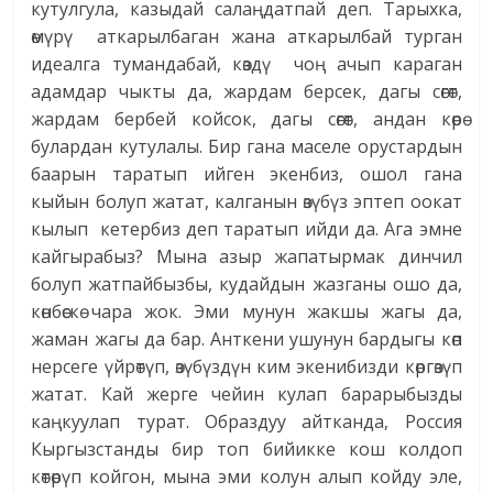
кутулгула, казыдай салаңдатпай деп. Тарыхка,
өмүрү аткарылбаган жана аткарылбай турган
идеалга тумандабай, көздү чоң ачып караган
адамдар чыкты да, жардам берсек, дагы сөгөт,
жардам бербей койсок, дагы сөгөт, андан көрө
булардан кутулалы. Бир гана маселе орустардын
баарын таратып ийген экенбиз, ошол гана
кыйын болуп жатат, калганын өзүбүз эптеп оокат
кылып кетербиз деп таратып ийди да. Ага эмне
кайгырабыз? Мына азыр жапатырмак динчил
болуп жатпайбызбы, кудайдын жазганы ошо да,
көнбөскө чара жок. Эми мунун жакшы жагы да,
жаман жагы да бар. Анткени ушунун бардыгы көп
нерсеге үйрөтүп, өзүбүздүн ким экенибизди көргөзүп
жатат. Кай жерге чейин кулап барарыбызды
каңкуулап турат. Образдуу айтканда, Россия
Кыргызстанды бир топ бийикке кош колдоп
көтөрүп койгон, мына эми колун алып койду эле,