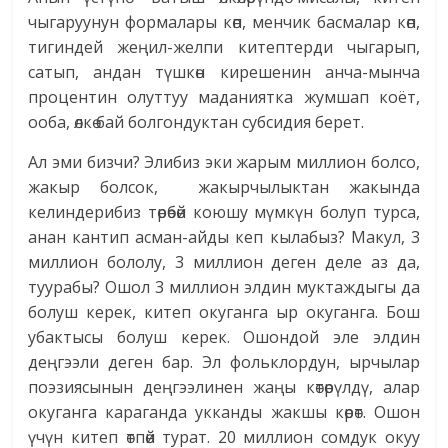
чыгаруунун формалары көп, менчик басмалар көп,
тигиндей жеңил-желпи китептерди чыгарып,
сатып, андан түшкөн кирешенин анча-мынча
процентин олуттуу маданиятка жумшап коёт,
ооба, өлкө бай болгондуктан субсидия берет.
Ал эми бизчи? Элибиз эки жарым миллион болсо,
жакыр болсок, жакырчылыктан жакында
келиндерибиз төрөбөй коюшу мүмкүн болуп турса,
анан кантип асман-айды кеп кылабыз? Макул, 3
миллион бололу, 3 миллион деген деле аз да,
туурабы? Ошол 3 миллион элдин муктаждыгы да
болуш керек, китеп окуганга ыр окуганга. Бош
убактысы болуш керек. Ошондой эле элдин
деңгээли деген бар. Эл фольклордун, ырчылар
поэзиясынын деңгээлинен жаңы көтөрүлдү, алар
окуганга караганда укканды жакшы көрөт. Ошон
үчүн китеп өтпөй турат. 20 миллион сомдук окуу