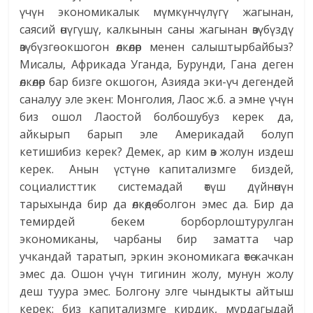
үчүн экономикалык мүмкүнчүлүгү жагынан,
саясий өнүгүшү, калкынын саны жагынан өзүбүздү
өзүбүзгө окшогон өлкөлөр менен салыштырбайбыз?
Мисалы, Африкада Уганда, Бурунди, Гана деген
өлкөлөр бар бизге окшогон, Азияда эки-үч дегендей
саналуу эле экен: Монголия, Лаос ж.б. а эмне үчүн
биз ошол Лаостой болбошубуз керек да,
айкырып барып эле Америкадай болуп
кетишибиз керек? Демек, ар ким өз жолун издеш
керек. Анын үстүнө капитализмге биздей,
социалисттик системадай өтүш дүйнөнүн
тарыхында бир да өлкөдө болгон эмес да. Бир да
темирдей бекем борборлоштурулган
экономиканы, чарбаны бир заматта чар
учкандай таратып, эркин экономикага өтө качкан
эмес да. Ошон үчүн тигинин жолу, мунун жолу
деш туура эмес. Болгону элге чындыкты айтыш
керек: биз капитализмге кирдик, мурдагыдай