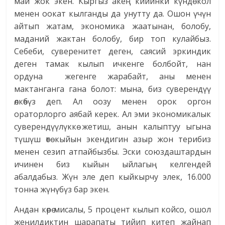
май жок экен. Кыргыз акең кийинки күндө кол
менен оокат кылганды да унутту да. Ошон үчүн
айтып жатам, экономика жаатынан, болобу,
маданий жактан болобу, бир топ кулайбыз.
Себеби, суверенитет деген, саясий эркиндик
деген тамак кылып ичкенге болбойт, нан
ордуна жегенге жарабайт, аны менен
мактанганга гана болот: мына, биз суверендүү
өлкөбүз деп. Ал оозу менен орок оргон
ораторлорго аябай керек. Ал эми экономикалык
суверендүүлүккө жетиш, анын калыптуу ыгына
түшүш өтө кыйын экендигин азыр жон терибиз
менен сезип атпайбызбы. Эски союздаштардын
ичинен биз кыйын ыйлагың келгендей
абалдабыз. Жүн эле деп кыйкырчу элек, 16.000
тонна жүнүбүз бар экен.
Андан көрө мисалы, 5 процент кылып койсо, ошол
жеңилдиктин шарапаты тийип китеп жайнап