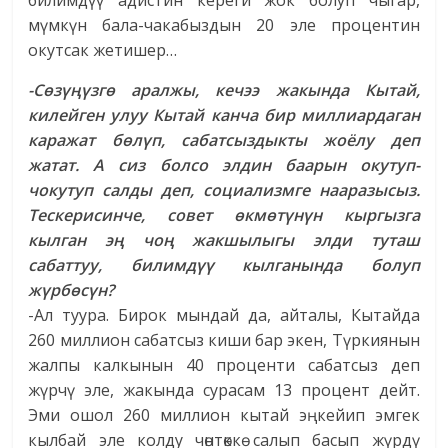
билимдүү адистин кереги жок болуп чыгар,
мүмкүн бала-чакабыздын 20 эле процентин
окутсак жетишер…
-Сөзүңүзгө аралжы, кечээ жакында Кытай,
килейген улуу Кытай канча бир миллиардаган
каражат бөлүп, сабатсыздыкты жоёлу деп
жатат.
А сиз болсо элдин баарын окутуп-
чокутуп салды деп, социализмге нааразысыз.
Тескерисинче, совет өкмөтүнүн кыргызга
кылган эң чоң жакшылыгы элди туташ
сабаттуу, билимдүү кылганында болуп
жүрбөсүн?
-Ал туура. Бирок мындай да, айталы, Кытайда
260 миллион сабатсыз киши бар экен, Түркиянын
жалпы калкынын 40 проценти сабатсыз деп
жүрчү эле, жакында сурасам 13 процент дейт.
Эми ошол 260 миллион кытай эңкейип эмгек
кылбай эле колду чөнтөккө салып басып жүрдү