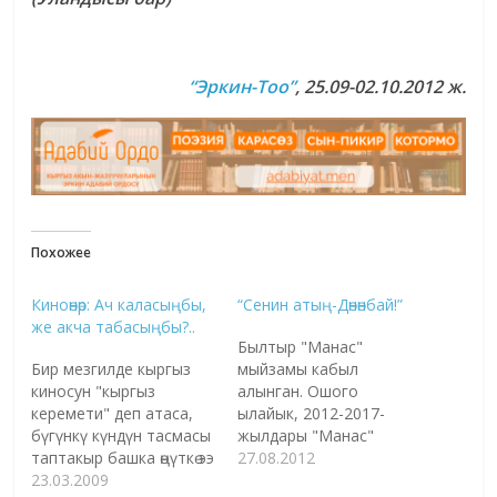
“Эркин-Тоо”
, 25.09-02.10.2012 ж.
Похожее
Киноөнөр: Ач каласыңбы,
“Сенин атың-Дөнөнбай!”
же акча табасыңбы?..
Былтыр "Манас"
Бир мезгилде кыргыз
мыйзамы кабыл
киносун "кыргыз
алынган. Ошого
керемети" деп атаса,
ылайык, 2012-2017-
бүгүнкү күндүн тасмасы
жылдары "Манас"
таптакыр башка өңүткө ээ
эпосун сактоо, окуп-
27.08.2012
болууда. Анткени,
23.03.2009
үйрөнүү жана жалпыга