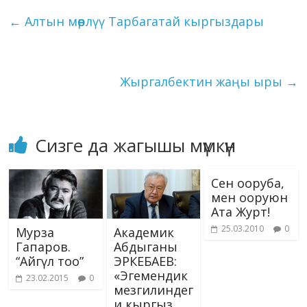
o
a
dI
r
er
A
n
kl
l
et
y
e
маданият биздин
←
Алтын мөөрлүү Тарбагатай кыргыздары
жүрүш-турушубузга,
o
m
n
p
g
as
Li
басканыбызга,…
k
p
er
s
n
ni
k
Жыргалбектин жаңы ыры
→
ki
Сизге да жагышы мүмкүн
Сен ооруба,
мен ооруюн
Ата Журт!
25.03.2010
0
Мурза
Академик
Гапаров.
Абдыганы
“Айгүл тоо”
ЭРКЕБАЕВ:
«Эгемендик
23.02.2015
0
мезгилиндег
и кыргыз