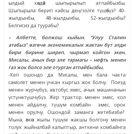
ылдый көздөй шыпырылып атпайбызбы.
Шыпырыла берип кайсы деңгээлге түшөбүз? 40-
жылдынбы, 48-жылдынбы, 52-жылдынбы?
Белгисиз да туурабы?
–
А
лбетте, болжош кыйын. “Улуу Сталин
атабыз” өзгөчө экономикалык жактан бүт элди
бири бирине ширеп, чырмап койгон экен.
Мисалы, анын бир эле тармагы – нефть менен
газ жок болсо эле отурган атпайбызбы.
-Кеп ошондо да. Мисалы, мен бала чакта
самолет менен учкан кыргыз жок болчу. Поезд
менен жүрчүбүз, автобус эмес, ачык машинанын
үстүнө түшчүбүз. Жер трактор менен эмес, кол
менен айдалчу, түшүм комбайн эмес, орок
менен орулчу. Ошондой заманга жетебизби?
Мына, өткөн жылы түшүм жакшы болгону менен
толук жыйналбай калыптыр, анткени комбайнга