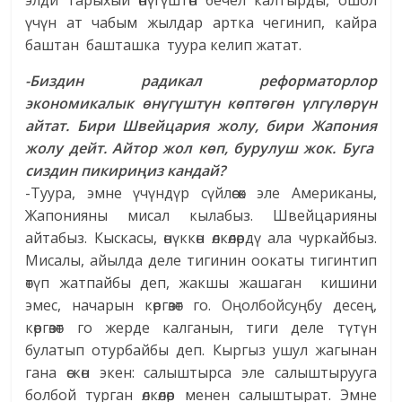
элди тарыхый өнүгүштөн бечел калтырды, ошол
үчүн ат чабым жылдар артка чегинип, кайра
баштан башташка туура келип жатат.
-Биздин радикал реформаторлор
экономикалык өнүгүштүн көптөгөн үлгүлөрүн
айтат.
Бири Швейцария жолу, бири Жапония
жолу дейт. Айтор жол көп, бурулуш жок. Буга
сиздин пикириңиз кандай?
-Туура, эмне үчүндүр сүйлөсөк эле Американы,
Жапонияны мисал кылабыз. Швейцарияны
айтабыз. Кыскасы, өнүккөн өлкөлөрдү ала чуркайбыз.
Мисалы, айылда деле тигинин оокаты тигинтип
өтүп жатпайбы деп, жакшы жашаган кишини
эмес, начарын көргөзөт го. Оңолбойсуңбу десең,
көргөзөт го жерде калганын, тиги деле түтүн
булатып отурбайбы деп. Кыргыз ушул жагынан
гана өскөн экен: салыштырса эле салыштырууга
болбой турган өлкөлөр менен салыштырат. Эмне