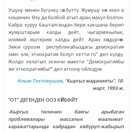
Ушуну менен бүгүнкү сөз бүттү. Жумушу көп экен а
кишинин. Өзү да болбой атып араң макул болгон.
Кайра куруу башталгандан бери какшана берип
жумуштарым калды дейт, чыгармачылык,
илимий иштерим калды дейт. Араң көндүргөм.
Эмки суроом республикабыздагы демократия
эмес эле, этнократия болуп кетти го” деп күлдү.
Жолдо келатып экинчи маекти “Демократиябы
же этнократиябы?” деп атоону ойлодум.
Алым Токтомушев
,
“Кыргыз маданияты”, 18-
март, 1993-ж.
“ОТ” ДЕГЕНДЕН ООЗ КҮЙБӨЙТ
-Кыргыз тилинин баягы арыбаган
проблемалары массалык маалымат
каражаттарында кайрадан көбүрүп-жабырып