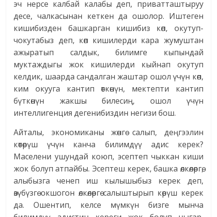
эч нерсе калбай калабы деп, приватташтыруу
десе, чалкасынан кеткен да ошолор. Иштеген
кишибизден башкарган кишибиз көп, окутуп-
чокутабыз деп, көп кишилерди кара жумуштан
ажыратып салдык, билимге кыпындай
муктаждыгы жок кишилерди кыйнап окутуп
келдик, шаарда сандалган жаштар ошол үчүн көп,
ким окууга кантип өткөнүн, мектепти кантип
бүткөнүн жакшы билесиң, ошол үчүн
интеллигенция дегенибиздин негизи бош.
Айталы, экономиканы жөнгө салып, деңгээлин
көтөрүш үчүн канча билимдүү адис керек?
Маселени ушундай коюп, эсептеп чыккан киши
жок болуп атпайбы. Эсептеш керек, башка өлкөлөргө,
алыбызга ченеп иш кылышыбыз керек деп,
өзүбүзгө окшогон өлкөлөргө салыштырып көрүш керек
да. Ошентип, келсе мүмкүн бизге мынча