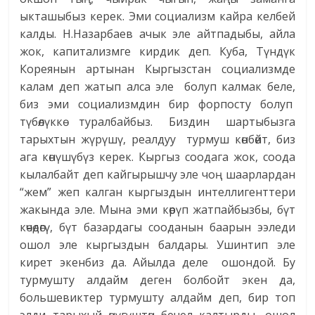
ыкташыбыз керек. Эми социализм кайра келбей
калды. Н.Назарбаев ачык эле айтпадыбы, айла
жок, капитализмге кирдик деп. Куба, Түндүк
Кореянын артынан Кыргызстан социализмде
калам деп жатып алса эле болуп калмак беле,
биз эми социализмдин бир форпосту болуп
түбөлүккө туралбайбыз. Биздин шартыбызга
тарыхтын жүрүшү, реалдуу турмуш көнбөйт, биз
ага көнүшүбүз керек. Кыргыз соодага жок, соода
кылалбайт деп кайгырышчу эле чоң шаарлардан
“жем” жеп калган кыргыздын интеллигенттери
жакында эле. Мына эми көрүп жатпайбызбы, бүт
көчөдөгү, бүт базардагы сооданын баарын ээледи
ошол эле кыргыздын балдары. Ушинтип эле
кирет экенбиз да. Айылда деле ошондой. Бу
турмушту алдайм деген болбойт экен да,
большевиктер турмушту алдайм деп, бир топ