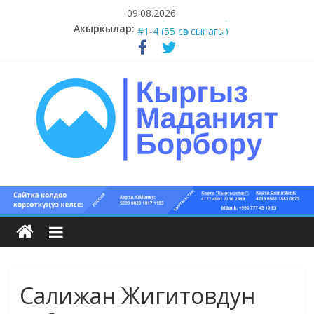
Skip
09.08.2026
to
Акыркылар:
#5-8 (55 сөз сынагы)
content
#1-4 (55 сөз сынагы)
#13-14 (55 сөз сынагы)
#11-12 (55 сөз сынагы)
#9-10 (55 сөз сынагы)
Кыргыз
маданият
борбору
Салижан Жигитовдун
Кыргыз
маданияты