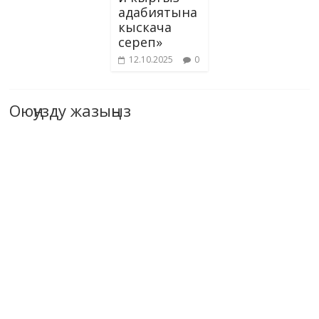
адабиятына
кыскача
сереп»
12.10.2025
0
Оюңузду жазыңыз