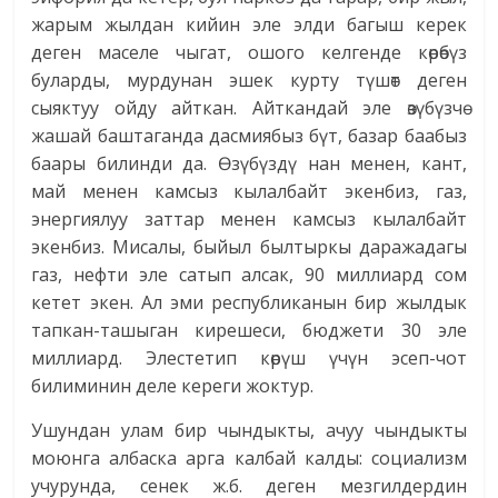
жарым жылдан кийин эле элди багыш керек
деген маселе чыгат, ошого келгенде көрөбүз
буларды, мурдунан эшек курту түшөт деген
сыяктуу ойду айткан. Айткандай эле өзүбүзчө
жашай баштаганда дасмиябыз бүт, базар баабыз
баары билинди да. Өзүбүздү нан менен, кант,
май менен камсыз кылалбайт экенбиз, газ,
энергиялуу заттар менен камсыз кылалбайт
экенбиз. Мисалы, быйыл былтыркы даражадагы
газ, нефти эле сатып алсак, 90 миллиард сом
кетет экен. Ал эми республиканын бир жылдык
тапкан-ташыган кирешеси, бюджети 30 эле
миллиард. Элестетип көрүш үчүн эсеп-чот
билиминин деле кереги жоктур.
Ушундан улам бир чындыкты, ачуу чындыкты
моюнга албаска арга калбай калды: социализм
учурунда, сенек ж.б. деген мезгилдердин