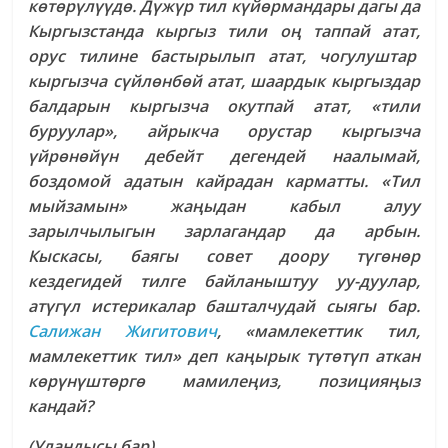
көтөрүлүүдө. Дүжүр тил күйөрмандары дагы да
Кыргызстанда кыргыз тили оң таппай атат,
орус тилине бастырылып атат, чогулуштар
кыргызча сүйлөнбөй атат, шаардык кыргыздар
балдарын кыргызча окутпай атат, «тили
буруулар», айрыкча орустар кыргызча
үйрөнөйүн дебейт дегендей наалымай,
боздомой адатын кайрадан карматты. «Тил
мыйзамын» жаңыдан кабыл алуу
зарылчылыгын зарлагандар да арбын.
Кыскасы, баягы совет доору түгөнөр
кездегидей тилге байланыштуу уу-дуулар,
атүгүл истерикалар башталчудай сыягы бар.
Салижан Жигитович
, «мамлекеттик тил,
мамлекеттик тил» деп каңырык түтөтүп аткан
көрүнүштөргө мамилеңиз, позицияңыз
кандай?
(Уландысы бар)