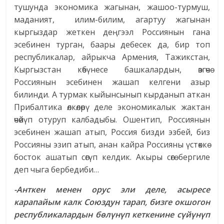
тушунда экономика жагынан, жашоо-турмуш,
маданият, илим-билим, агартуу жагынан
кыргыздар жеткен деңгээл Россиянын гана
эсебинен турган, баары дебесек да, бир топ
республикалар, айрыкча Армения, Тажикстан,
Кыргызстан көбүнесе башкалардын, өзгөчө
Россиянын эсебинен жашап келгени азыр
билинди. А турмак кыйынсынып кырданып аткан
Прибалтика өлкөлөрү деле экономикалык жактан
өчөйүп отуруп калбадыбы. Ошентип, Россиянын
эсебинен жашап атып, Россия бизди эзбей, биз
Россияны эзип атып, анан кайра Россияны үстөккө-
босток ашатып сөгүп келдик. Акыры сөгө бергиле
деп чыга бербедиби…
-Анткен менен орус эли деле, асыресе
карапайым калк Союздун тарап, бизге окшогон
республикалардын бөлүнүп кеткенине сүйүнүп