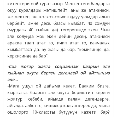
китептери өтпөй турат азыр. Мектептеги балдарга
окуу куралдары жетишпейт, аны же ата-энеси,
же мектеп, же колхоз-совхоз өңдүү уюмдар алып
бербейт. Эмне десе, баасы кымбат, 40 сомдун
(мурдагы 40 тыйын да) тегерегинде экен. Чын
эле колуңда жок экен дейин десең, ата-энеси
аракка таап атат го, ичип атат го, канчалык
кымбаттаса да. Бу жагы да бар, “кемигинде да,
керкисинде да бар”.
-Сиз жогор жакта социализм баарын эле
кыйнап окута берген дегендей ой айттыңыз
эле…
-Мага ушул ой дайыма келет. Балким бизге,
кыргызга, баарын эле окута бериштин кереги
жоктур, себеби, айылда калам дегендерге,
айылда, албетте, кишилер калыш керек да, мына
ошолорго 10-классты бүтүүнүн кажети бар?