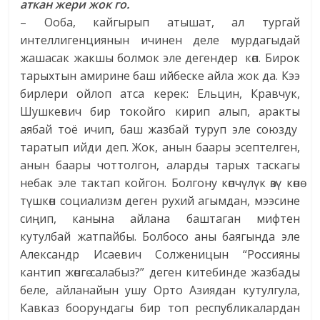
аткан жери жок го.
– Ооба, кайгырып атышат, ал тургай
интеллигенциянын ичинен деле мурдагыдай
жашасак жакшы болмок эле дегендер көп. Бирок
тарыхтын амирине баш ийбеске айла жок да. Кээ
бирлери ойлоп атса керек: Ельцин, Кравчук,
Шушкевич бир токойго кирип алып, аракты
аябай тоё ичип, баш жазбай туруп эле союзду
таратып ийди деп. Жок, анын баары эсептелген,
анын баары чоттолгон, аларды тарых таскагы
небак эле тактап койгон. Болгону көпчүлүк өзү көнө
түшкөн социализм деген рухий агымдан, мээсине
сиңип, канына айлана баштаган мифтен
кутулбай жатпайбы. Болбосо аны баягында эле
Александр Исаевич Солженицын “Россияны
кантип жөнгө салабыз?” деген китебинде жазбады
беле, айланайын ушу Орто Азиядан кутулгула,
Кавказ боорундагы бир топ республикалардан