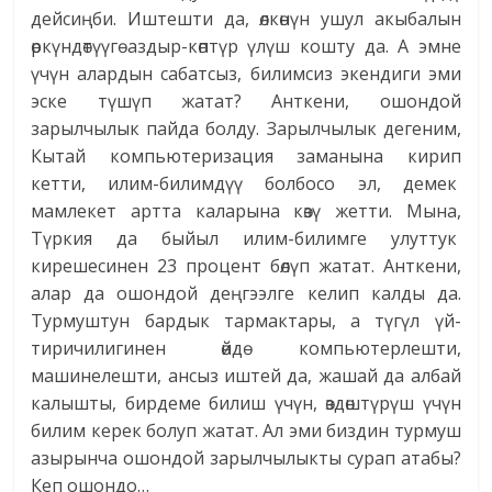
дейсиңби. Иштешти да, өлкөнүн ушул акыбалын
өркүндөтүүгө аздыр-көптүр үлүш кошту да. А эмне
үчүн алардын сабатсыз, билимсиз экендиги эми
эске түшүп жатат? Анткени, ошондой
зарылчылык пайда болду. Зарылчылык дегеним,
Кытай компьютеризация заманына кирип
кетти, илим-билимдүү болбосо эл, демек
мамлекет артта каларына көзү жетти. Мына,
Түркия да быйыл илим-билимге улуттук
кирешесинен 23 процент бөлүп жатат. Анткени,
алар да ошондой деңгээлге келип калды да.
Турмуштун бардык тармактары, а түгүл үй-
тиричилигинен өйдө компьютерлешти,
машинелешти, ансыз иштей да, жашай да албай
калышты, бирдеме билиш үчүн, өздөштүрүш үчүн
билим керек болуп жатат. Ал эми биздин турмуш
азырынча ошондой зарылчылыкты сурап атабы?
Кеп ошондо…