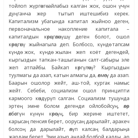
тойлоп жүргөнгө айлабыз калган жок, ошон үчүн
дуңганча жер тытып иштешибиз керек.
Капитализм убагында капитал жыйноо деген,
первоначальное накопление капитала –
капиталдын көрөңгөлөнүшү деген болот, ошол
көрөңгөнү жыйнагыла деп. Болбосо, күндө тапсам
күндө жок, күндө жылан жеп коёт дегендей,
кыргыздын тапкан-ташыганын салт-сабыры эле
жеп атпайбы. Байкап көргүлөчү? Кыргыздын
туулмагы да азап, катын алмагы да, өлмөгү да азап.
Баарын ошолор жейт, аш-той, кургак намыс
жейт. Себеби, социализм ошол принципти
кармоого көндүрүп салган. Социализм тушунда
эртең эмне болом дегенди ойлобойсуң, өлөр
өлбөстүн күнүн көрөсүң, бир жерине иштетет,
карысаң пенсия берет, оорусаң дарылайт, аракеч
болсоң да дарылайт, өлүп калсаң балдарыңа
жардам берет. Эми азыр андай болбой калды, ар