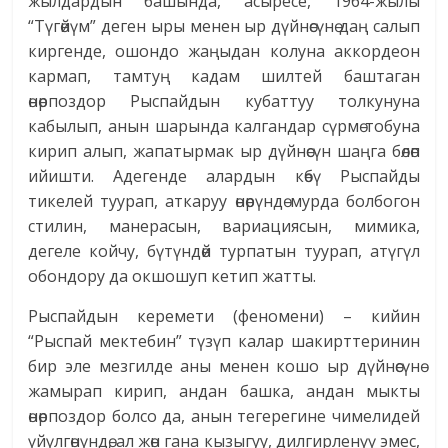
жылдардын башында, асыресе, 1964-жылы
“Түгөйүм” деген ыры менен ыр дүйнөсүнө даң салып
киргенде, ошондо жаңыдан колуна аккордеон
кармап, тамтуң кадам шилтей баштаган
өнөрпоздор Рыспайдын кубаттуу толкунуна
кабылып, анын шарында калгандар сүрмө тобуна
кирип алып, жапатырмак ыр дүйнөсүн шаңга бөлөп
ийишти. Адегенде алардын көбү Рыспайды
тикелей туурап, аткаруу өнөрүндө мурда болбогон
стилин, манерасын, вариациясын, мимика,
дегеле койчу, бүтүндөй турпатын туурап, атүгүл
обондору да окшошуп кетип жатты.
Рыспайдын керемети (феномени) – кийин
“Рыспай мектебин” түзүп калар шакирттеринин
бир эле мезгилде аны менен кошо ыр дүйнөсүнө
жамырап кирип, андан башка, андан мыкты
өнөрпоздор болсо да, анын тегерегине чимелидей
үйүлгөнүндө, ал жөн гана кызыгуу, дилгирленүү эмес,