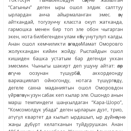
Токтосун Тыныбековдун сөзүнө жазылган
“Сагыныч” деген ыры ошол элдик салттуу
ырлардан анча айырмаланган эмес. өзү
айткандай, тогузунчу класста окуп жатканда,
гармошка менен бир топ эле обон чыгарган
экен, нота билбегенден улам көбү унутулуп калды.
Анан ошол кемчиликти өзгөндө Мамат Оморовго
жолуккандан кийин жойду. Рыспайдын ошол
кишиден башка устатым бар дегенди уккан
эмесмин. Чыныгы шакирт деп ушуну айтат: өлөр
өлгүчө оозунан түшүрбөй, аккордеонду
вариациялап ойногонду, нотага түшүргөндү,
дегеле сахна маданиятын ошол Оморовдон
үйрөнгөнүн узун сабак кеп кылар эле. Ошондо анын
марш темпиндеги шаңкылдаган “Кара-Шоро”,
“Комсомолдук убада” деген ырларын дуэт, трио,
атүгүл квартет да кылып ырдашып, ыр дүйнөсүнө
жаңы дүбүрт келатканын туйдурушкан. Анан