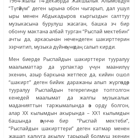
1964-жылы 14-декабрда Жакшылык Алымовдун
“Түгөйүм” деген ырына обон чыгарып, дал ушул
ыры менен Абдыкадыров кыргыздын салттуу
музыкасына бурулуш жасаган, башка эч бир
обончу мактана албай турган “Рыспай мектебин”
ачты да, аркасынан нечендеген шакирттерин
ээрчитип, музыка дүйнөсүнө даң салып кирди.
Мен биерде Рыспайдын шакирттери тууралуу
маалыматтар да урпактар үчүн маанилүү
экенин, азыр баркына жетпесе да, кийин ошол
“шакирт” деген бийик даражаны алып жүргөндөр
тууралуу Рыспайдын тегерегинде топтолгон
кенедей маалымат да жалпы музыкалык
маданияттын таржымалында өз орду болгон,
алар ХХ кылымдын акырында – ХХ1 кылымдын
башында өзүнчө бир “Рыспай мектеби”,
“Рыспайдын шакирттери” деген катмар менен
жашап калууга акылуу тарыхый болмуш экенин