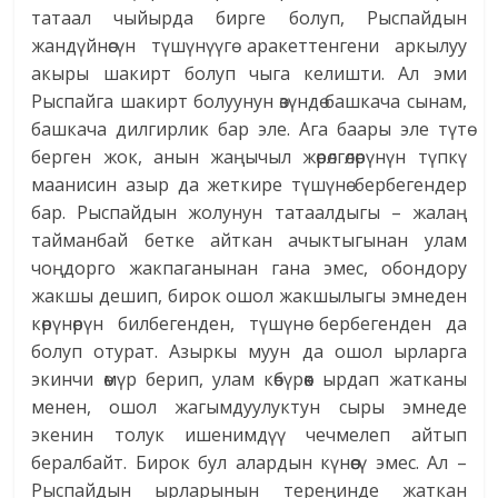
татаал чыйырда бирге болуп, Рыспайдын
жандүйнөсүн түшүнүүгө аракеттенгени аркылуу
акыры шакирт болуп чыга келишти. Ал эми
Рыспайга шакирт болуунун өзүндө башкача сынам,
башкача дилгирлик бар эле. Ага баары эле түтө
берген жок, анын жаңычыл жөрөлгөлөрүнүн түпкү
маанисин азыр да жеткире түшүнө бербегендер
бар. Рыспайдын жолунун татаалдыгы – жалаң
тайманбай бетке айткан ачыктыгынан улам
чоңдорго жакпаганынан гана эмес, обондору
жакшы дешип, бирок ошол жакшылыгы эмнеден
көрүнөрүн билбегенден, түшүнө бербегенден да
болуп отурат. Азыркы муун да ошол ырларга
экинчи өмүр берип, улам көбүрөөк ырдап жатканы
менен, ошол жагымдуулуктун сыры эмнеде
экенин толук ишенимдүү чечмелеп айтып
бералбайт. Бирок бул алардын күнөөсү эмес. Ал –
Рыспайдын ырларынын тереңинде жаткан