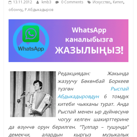
,
,
13.11.2012
kmb3
0 Comments
Искусство
Китеп
жана
,
обончу
Р.Абдыкадыров
адабияты
Редакциядан: Жакында
жазуучу Бөкөнбай Боркеев
түзгөн
Рыспай
Абдыкадыровдун
6 томдук
китеби чыкканы турат. Анда
Рыспай менен ыр дүйнөсүнө
чогуу келген шакирттерине
да өзүнчө орун берилген. “Тулпар – тушунда”
демекчи, алардын кыргыз музыкалык