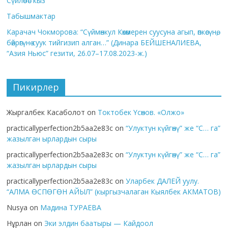
Сүйлөбөс кыз
Табышмактар
Карачач Чокморова: “Сүймөнкул Көкөмерен суусуна агып, өпкөсүнө,
бөйрөгүнө суук тийгизип алган…” (Динара БЕЙШЕНАЛИЕВА,
“Азия Ньюс” гезити, 26.07–17.08.2023-ж.)
Пикирлер
Жыргалбек Касаболот
on
Токтобек Үсөнов. «Олжо»
practicallyperfection2b5aa2e83c
on
“Улуктун күйгөнү” же “С… га”
жазылган ырлардын сыры
practicallyperfection2b5aa2e83c
on
“Улуктун күйгөнү” же “С… га”
жазылган ырлардын сыры
practicallyperfection2b5aa2e83c
on
Уларбек ДАЛЕЙ уулу.
“АЛМА ӨСПӨГӨН АЙЫЛ” (кыргызчалаган Кыялбек АКМАТОВ)
Nusya
on
Мадина ТУРАЕВА
Нұрлан
on
Эки элдин баатыры — Кайдоол