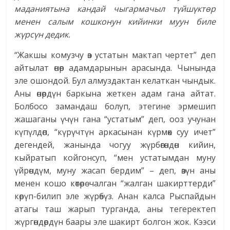
маданиятына кандай чыгармачыл түйшүктөр
менен салым кошконун кийинки муун биле
жүрсүн дедик.
“Жакшы комузчу өз устатын мактап чертет” деп
айтылат өнөр адамдарынын арасында. Чынында
эле ошондой. Бул алмуздактан келаткан чындык.
Аны өнөрдүн баркына жеткен адам гана айтат.
Болбосо замандаш болуп, этегине эрмешип
жашаганы үчүн гана “устатым” деп, ооз учунан
күпүлдөп, “күрүчтүн аркасынан күрмөк суу ичет”
дегендей, жанында чогуу жүрбөгөндөн кийин,
кыйратып койгонсуп, “мен устатымдан муну
үйрөндүм, муну жасап бердим” – деп, өзүн аны
менен кошо көтөрө чалган “жалган шакирттерди”
көрүп-билип эле жүрөбүз. Анан калса Рыспайдын
атагы таш жарып турганда, аны тегеректеп
жүргөндөрдүн баары эле шакирт болгон жок. Кээси