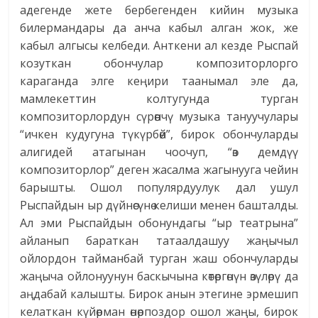
адегенде жете бербегенден кийин музыка
билермандары да анча кабыл алган жок, же
кабыл алгысы келбеди. Анткени ал кезде Рыспай
козуткан обончулар композиторлорго
караганда элге кеңири таанымал эле да,
мамлекеттин колтугунда турган
композиторлордун сүрөөнчү музыка тануучулары
“ичкен кудугуна түкүрбөй”, бирок обончуларды
алигидей атагынан чоочуп, “өз демдүү
композиторлор” деген жасалма жагынууга чейин
барышты. Ошол популярдуулук дал ушул
Рыспайдын ыр дүйнөсүнө келиши менен башталды.
Ал эми Рыспайдын обонундагы “ыр театрына”
айланып бараткан татаалдашуу жаңычыл
ойлордон тайманбай турган жаш обончуларды
жаңыча ойлонуунун баскычына көтөргөнүн өзүлөрү да
аңдабай калышты. Бирок анын этегине эрмешип
келаткан күйөрман өнөрпоздор ошол жаңы, бирок