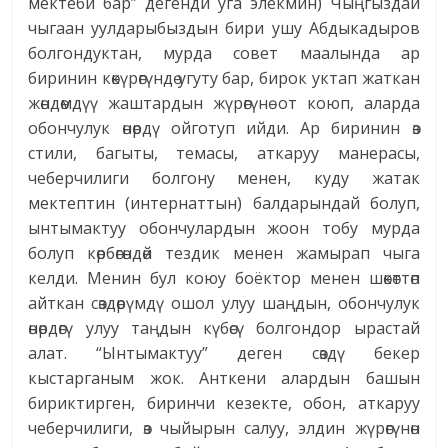
мектеби бар” дегенди уга элекмин) Чыңгыздай
чыгаан уулдарыбыздын бири ушу Абдыкадыров
болгондуктан, мурда совет маалында ар
биринин көкүрөгүндө угуту бар, бирок уктап жаткан
жөндөмдүү жаштардын жүрөгүнө от коюп, аларда
обончулук өнөрдү ойготуп ийди. Ар биринин өз
стили, багыты, темасы, аткаруу манерасы,
чеберчилиги болгону менен, куду жатак
мектептин (интернаттын) балдарындай болуп,
ынтымактуу обончулардын жоон тобу мурда
болуп көрбөгөндөй тездик менен жамырап чыга
келди. Менин бул коюу боёктор менен шөкөттөп
айткан сөздөрүмдү ошол улуу шаңдын, обончулук
өнөрдөгү улуу таңдын күбөсү болгондор ырастай
алат. “Ынтымактуу” деген сөздү бекер
кыстарганым жок. Анткени алардын башын
бириктирген, биринчи кезекте, обон, аткаруу
чеберчилиги, өз чыйырын салуу, элдин жүрөгүнөн