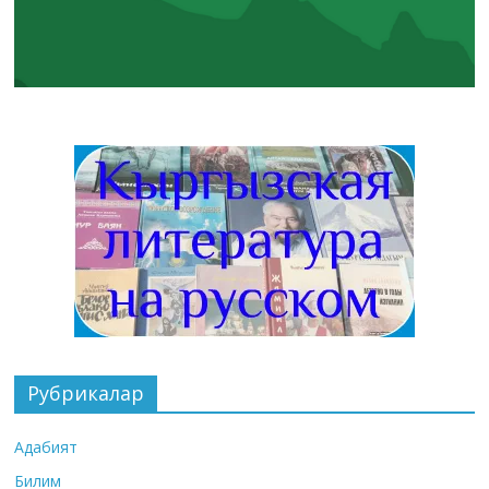
Рубрикалар
Адабият
Билим