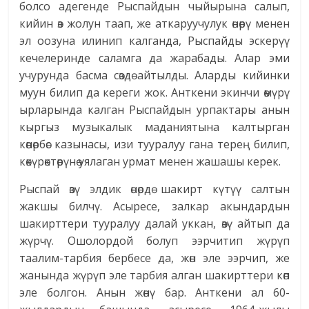
болсо адегенде Рыспайдын чыйырына салып,
кийин өз жолун таап, же аткаруучулук өнөрү менен
эл оозуна илинип калганда, Рыспайды эскерүү
кечелеринде саламга да жарабады. Алар эми
учурунда басма сөздө айтылды. Аларды кийинки
муун билип да кереги жок. Анткени экинчи өмүрү
ырларында калган Рыспайдын урпактары анын
кыргыз музыкалык маданиятына калтырган
көөнөрбөс казынасы, изи тууралуу гана терең билип,
көкүрөктөрүнө уялаган урмат менен жашашы керек.
Рыспай өзү элдик өнөрдө шакирт күтүү салтын
жакшы билчү. Асыресе, залкар акындардын
шакирттери тууралуу далай уккан, өзү айтып да
жүрчү. Ошолордой болуп ээрчитип жүрүп
таалим-тарбия бербесе да, жөн эле ээрчип, же
жанында жүрүп эле тарбия алган шакирттери көп
эле болгон. Анын жөнү бар. Анткени ал 60-