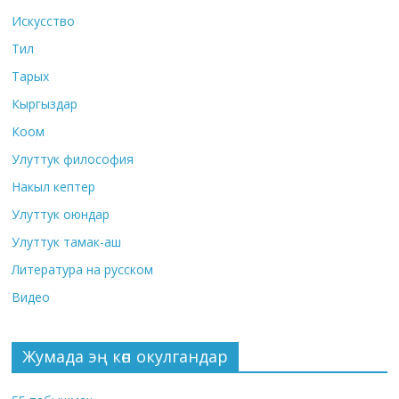
Искусство
Тил
Тарых
Кыргыздар
Коом
Улуттук философия
Накыл кептер
Улуттук оюндар
Улуттук тамак-аш
Литература на русском
Видео
Жумада эң көп окулгандар