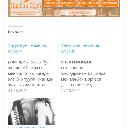
Похожее
Улуулугун чечмелей
Улуулугун чечмелей
албайм
албайм
(Уландысы. Башы бул
Өткөн кылымдын
жерде) Айттым го,
сексенинчи
мени алгачкы көргөндөн
жылдарынын башында
эле бир тууган үкөсүндөй
мен Бөкөнбай Боркеев
жакшы көрүп калган.
деген ошол кезде
Өлөр-өлгөнчө ошонусунан
31.10.2011
жанына жөн адам
27.10.2011
жазган жок.
баралгыс журналист
"Баратбайлап",
менен таанышкам. Аз
"Винокеев" деп аябай
өтпөй ал иштеген
жакшы көрчү, анан да
"Мектеп" басмасында
"мен чоң арбак, сен
чогуу иштеп калдык.
кичинекей арбаксың"
Бат эле көңүлдөрүбүз төп
Ырга айланып учуп