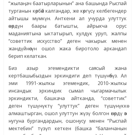
“жылаңач баатырларынын” ана башында Рыспай
турганын көрбөй калгандар, же көргүсү келбегендер
айтышы мүмкүн. Анткени ал учурда улуттук
өнөрдүн баары батышты, айрыкча орус
маданиятына ыктатырып, кулдук уруп, жалпы
“советтик искусство” деген чакырык менен
жандүйнөсүн ошол жака биротоло аркандап
берип келаткан.
Биз азыр эгемендикти саясый жана
кертбашыбыздын эркиндиги деп түшүнөбүз. Ал
эми 1991-жылкы эгемендик, 2010-жылкы
инсандык эркиндик сымал чыгармачылык
эркиндикти, башкача айтканда, “советтик”
деген түшүнүктү “улуттук” деген түшүнүккө
алмаштырган, ошол улуттун жүзү болгон өнөрдү өз
нугуна бургандардын, ошонусу менен “Рыспай
мектебин” түзүп кеткен (башка “баланчанын