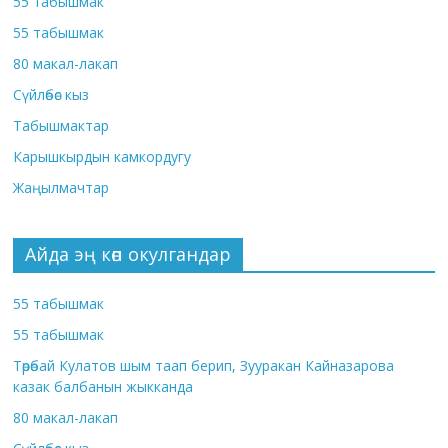
55 табышмак
55 табышмак
80 макал-лакап
Сүйлөбөс кыз
Табышмактар
Карышкырдын камкордугу
Жаңылмачтар
Айда эң көп окулгандар
55 табышмак
55 табышмак
Төрөбай Кулатов шым таап берип, Зууракан Кайназарова
казак балбанын жыкканда
80 макал-лакап