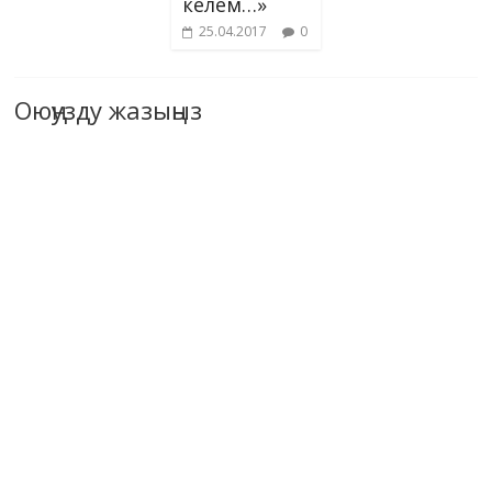
келем…»
25.04.2017
0
Оюңузду жазыңыз