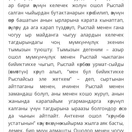
ар бири өзүнүн келечек жолун ошол Рыспай
салган чыйырдан бутактанарын көрө билип, өзүнүн
өнөр башатын анын ырларына карата кынаптап,
өзүлөрү да ага карап түздөнүп, Рыспай менен гана
чогуу ыр майданга чыгуу алардын келечек
тагдырындагы чоң мүмкүнчүлүк экенин
тымызын туюшту. Тымызын дегеним – азыр
ошол мүмкүнчүлүк менен Рыспай чыкпаган
бийиктикке чыгып, Рыспай көрбөгөн урмат-сыйды
(өкмөттүн) көрүп алып, “мен бул бийиктикке
Рыспайсыз эле жеткем” – деп, сыртынан
айтпаганы менен, ичинен Рыспай менен
замандаш болуп, аны менен кошо жүрүп, анын
жанында карапайым угармандарга көрүнүп
калганы үчүн тагдырына ыраазы болгондор өлсө
да чынын айтпайт. Анткени ошол “көрүнбөс
устатынын” көзү өткөнүнө жыйырма жылга аяк басты,
демек, бир муун алмашты. Ошолор менен чогуу