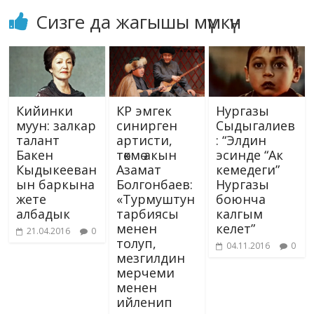
Сизге да жагышы мүмкүн
Кийинки
КР эмгек
Нургазы
муун: залкар
синирген
Сыдыгалиев
талант
артисти,
: “Элдин
Бакен
төкмө акын
эсинде “Ак
Кыдыкееван
Азамат
кемедеги”
ын баркына
Болгонбаев:
Нургазы
жете
«Турмуштун
боюнча
албадык
тарбиясы
калгым
менен
келет”
21.04.2016
0
толуп,
04.11.2016
0
мезгилдин
мерчеми
менен
ийленип