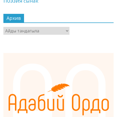
поэзия
сынак
Архив
Архив