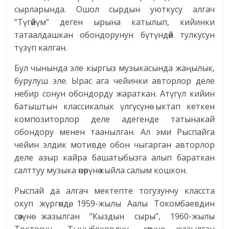
сырларында. Ошол сырдын уюткусу алгач
“Түгөйүм” деген ырына катылып, кийинки
татаалдашкан обондорунун бүтүндөй тулкусун
түзүп калган.
Бул чынында эле кыргыз музыкасында жаңылык,
бурулуш эле. Ырас ага чейинки авторлор деле
небир сонун обондорду жараткан. Атүгүл кийин
батыштын классикалык үлгүсүнө ыктап кеткен
композиторлор деле адегенде татынакай
обондору менен таанылган. Ал эми Рыспайга
чейин элдик мотивде обон чыгарган авторлор
деле азыр кайра башатыбызга алып бараткан
салттуу музыка өнөрүнө кыйла салым кошкон.
Рыспай да алгач мектепте тогузунчу класста
окуп жүргөндө, 1959-жылы Аалы Токомбаевдин
сөзүнө жазылган “Кыздын сыры”, 1960-жылы