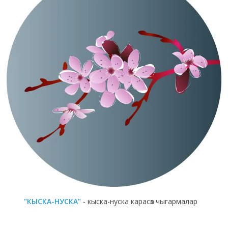
"КЫСКА-НУСКА"
- кыска-нуска карасөз чыгармалар