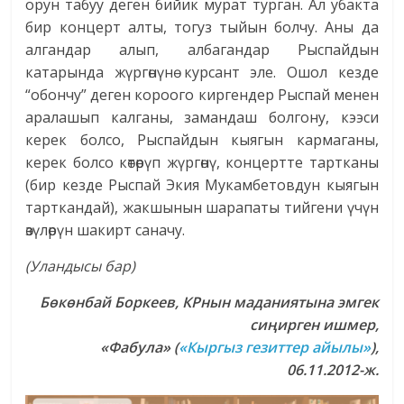
орун табуу деген бийик мурат турган. Ал убакта
бир концерт алты, тогуз тыйын болчу. Аны да
алгандар алып, албагандар Рыспайдын
катарында жүргөнүнө курсант эле. Ошол кезде
“обончу” деген короого киргендер Рыспай менен
аралашып калганы, замандаш болгону, кээси
керек болсо, Рыспайдын кыягын кармаганы,
керек болсо көтөрүп жүргөнү, концертте тартканы
(бир кезде Рыспай Экия Мукамбетовдун кыягын
тарткандай), жакшынын шарапаты тийгени үчүн
өзүлөрүн шакирт саначу.
(Уландысы бар)
Бөкөнбай Боркеев, КРнын маданиятына эмгек
сиңирген ишмер,
«Фабула» (
«Кыргыз гезиттер айылы»
),
06.11.2012-ж.