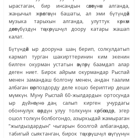
ырастаган, бир инсандын сөөлөтүнөн алганда,
жаңычыл жөрөлгөнүн башаты, ал эми бүтүндөй
музыка тарыхын алганда, улуттук көркөм
дөөлөтүбүздүн төңкөрүшчүл доору катары жашап
калат.
Бүтүндөй ыр дооруна шаң берип, солкулдатып
кармап турган шакирттеринин ким экенин
билген окурман устатын өзүлөрү баамдап алар
деген ниет. Бирок айрым окурмандар Рыспай
менен замандаш болгону менен, андан таалим
албаган өнөрпоздорду деле кошо бериптир деши
мүмкүн. Муну Рыспай 60-жылдардын ортосунда
ыр дүйнөсүнө даң салып кирген учурдагы
обончулук өнөрдүн улуу толкунун көрбөгөндөр, эгер
ошол толкун болбогондо, азыркыдай жамыраган
“жылдыздардын” чыгарын боолгой албагандар,
табигый сыяктанган, бирок төңкөрүшчүл өнүгүүнүн