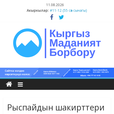
Skip
11.08.2026
to
Акыркылар:
#13-14 (55 сөз сынагы)
content
#11-12 (55 сөз сынагы)
#9-10 (55 сөз сынагы)
#5-8 (55 сөз сынагы)
#15-18 (55 сөз сынагы)
Кыргыз
маданият
борбору
Рыспайдын шакирттери
Кыргыз
маданияты