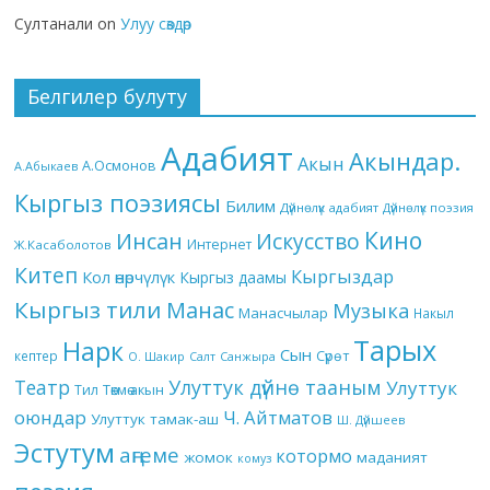
Султанали
on
Улуу сөздөр
Белгилер булуту
Адабият
Акындар.
Акын
А.Осмонов
А.Абыкаев
Кыргыз поэзиясы
Билим
Дүйнөлүк адабият
Дүйнөлүк поэзия
Кино
Инсан
Искусство
Интернет
Ж.Касаболотов
Китеп
Кыргыздар
Кол өнөрчүлүк
Кыргыз даамы
Кыргыз тили
Манас
Музыка
Манасчылар
Накыл
Тарых
Нарк
Сын
кептер
Сүрөт
О. Шакир
Салт
Санжыра
Театр
Улуттук дүйнө тааным
Улуттук
Төкмө акын
Тил
оюндар
Ч. Айтматов
Улуттук тамак-аш
Ш. Дүйшеев
Эстутум
аңгеме
котормо
жомок
маданият
комуз