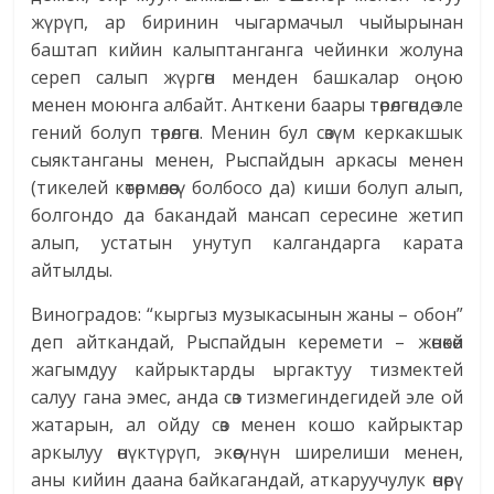
жүрүп, ар биринин чыгармачыл чыйырынан
баштап кийин калыптанганга чейинки жолуна
сереп салып жүргөн менден башкалар оңою
менен моюнга албайт. Анткени баары төрөлгөндө эле
гений болуп төрөлгөн. Менин бул сөзүм керкакшык
сыяктанганы менен, Рыспайдын аркасы менен
(тикелей көтөрмөлөөсү болбосо да) киши болуп алып,
болгондо да бакандай мансап сересине жетип
алып, устатын унутуп калгандарга карата
айтылды.
Виноградов: “кыргыз музыкасынын жаны – обон”
деп айткандай, Рыспайдын керемети – жөнөкөй
жагымдуу кайрыктарды ыргактуу тизмектей
салуу гана эмес, анда сөз тизмегиндегидей эле ой
жатарын, ал ойду сөз менен кошо кайрыктар
аркылуу өнүктүрүп, экөөсүнүн ширелиши менен,
аны кийин даана байкагандай, аткаруучулук өнөрү