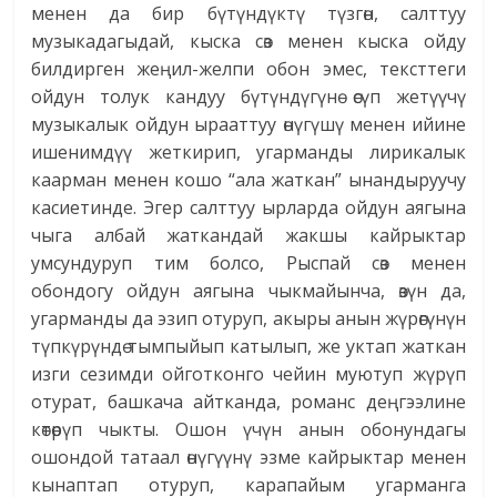
менен да бир бүтүндүктү түзгөн, салттуу
музыкадагыдай, кыска сөз менен кыска ойду
билдирген жеңил-желпи обон эмес, тексттеги
ойдун толук кандуу бүтүндүгүнө өсүп жетүүчү
музыкалык ойдун ырааттуу өнүгүшү менен ийине
ишенимдүү жеткирип, угарманды лирикалык
каарман менен кошо “ала жаткан” ынандыруучу
касиетинде. Эгер салттуу ырларда ойдун аягына
чыга албай жаткандай жакшы кайрыктар
умсундуруп тим болсо, Рыспай сөз менен
обондогу ойдун аягына чыкмайынча, өзүн да,
угарманды да эзип отуруп, акыры анын жүрөгүнүн
түпкүрүндө тымпыйып катылып, же уктап жаткан
изги сезимди ойготконго чейин муютуп жүрүп
отурат, башкача айтканда, романс деңгээлине
көтөрүп чыкты. Ошон үчүн анын обонундагы
ошондой татаал өнүгүүнү эзме кайрыктар менен
кынаптап отуруп, карапайым угарманга