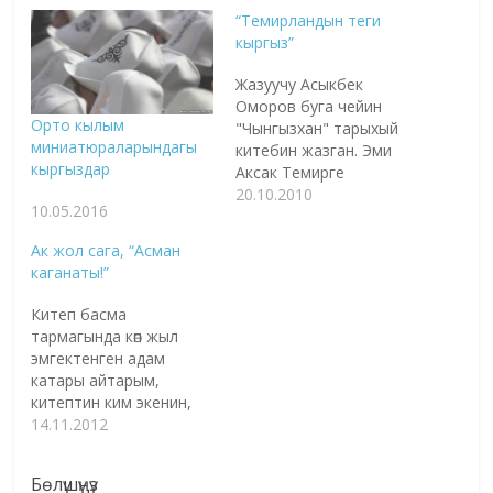
“Темирландын теги
кыргыз”
Жазуучу Асыкбек
Оморов буга чейин
Орто кылым
"Чынгызхан" тарыхый
миниатюраларындагы
китебин жазган. Эми
кыргыздар
Аксак Темирге
"асылып" "Темирлан"
20.10.2010
10.05.2016
аталган жаңы
чыгармасын
Ак жол сага, “Асман
жаратыптыр. Төмөндө
каганаты!”
ушул китеп тууралуу
учкай сөз болду. - Асыке,
Китеп басма
Темирлан тарыхтагы
тармагында көп жыл
таасын инсан. Ал
эмгектенген адам
сиздин оюңузча ким
катары айтарым,
экен? - Анын теги
китептин ким экенин,
кыргыз. Чынгызханда
ооба, ким экенин сүйлөй
14.11.2012
Бууданчардан тарап
алыш үчүн жана ким
отуруп, Эрдентүп
болуп аталгандыгын
барлас менен Тоодой
Бөлүшүңүз
билиш үчүн аны аты-