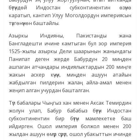
бүтүндөй Индостан субконтинентин өзүнө
каратып, кантип Улуу Моголдордун империясын
түзгөнүнөн баштайлы.
Азыркы Индияны, Пакистанды жана
Бангладешти ичине камтыган бул зор империя
1525-жылы азыркы Дели шаарынын жанындагы
Панипат деген жерде Бабурдун 20 миңден
ашпаган атчандары индиялыктардын 200 миңге
жакын аскер күчүн, миңден ашуун атайын
жабдылган пилдерин жалаң айла-амал менен
жеңип алган учурдан башталган.
Түп бабалары Чыңгыз хан менен Аксак Темирдин
жолун улап, Бабур бабабыз бүтүн Индостан
субконтинентин бир бүтүн мамлекетке баш
ийдирген. Ошол империя болжол менен 200
жылдан ашуун өмүр сүрүп, ошол убакыттын ичинде