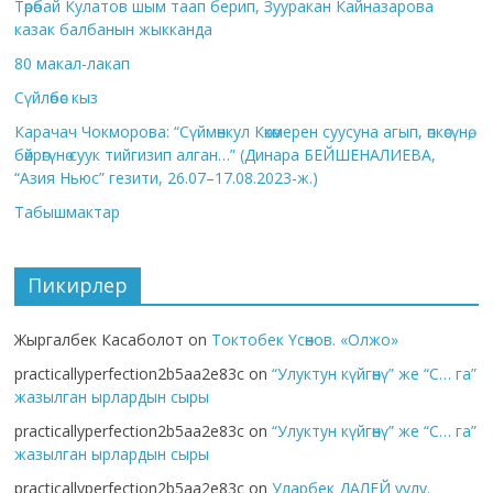
Төрөбай Кулатов шым таап берип, Зууракан Кайназарова
казак балбанын жыкканда
80 макал-лакап
Сүйлөбөс кыз
Карачач Чокморова: “Сүймөнкул Көкөмерен суусуна агып, өпкөсүнө,
бөйрөгүнө суук тийгизип алган…” (Динара БЕЙШЕНАЛИЕВА,
“Азия Ньюс” гезити, 26.07–17.08.2023-ж.)
Табышмактар
Пикирлер
Жыргалбек Касаболот
on
Токтобек Үсөнов. «Олжо»
practicallyperfection2b5aa2e83c
on
“Улуктун күйгөнү” же “С… га”
жазылган ырлардын сыры
practicallyperfection2b5aa2e83c
on
“Улуктун күйгөнү” же “С… га”
жазылган ырлардын сыры
practicallyperfection2b5aa2e83c
on
Уларбек ДАЛЕЙ уулу.