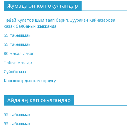
Жумада эң көп окулгандар
Төрөбай Кулатов шым таап берип, Зууракан Кайназарова
казак балбанын жыкканда
55 табышмак
55 табышмак
80 макал-лакап
Табышмактар
Сүйлөбөс кыз
Карышкырдын камкордугу
Айда эң көп окулгандар
55 табышмак
55 табышмак