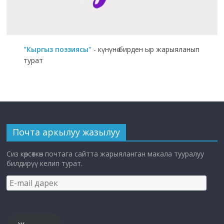
"Кыргыз поэзиясы"
- күнүнө бирден ыр жарыяланып
турат
Почта аркылуу жазылуу
Сиз көрсөткөн почтага сайтта жарыяланган макала тууралуу
билдирүү келип турат.
E-
mail
дарек