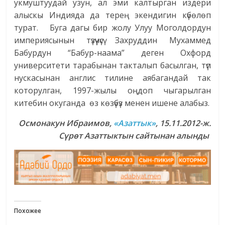
укмуштуудай узун, ал эми калтырган издери
алыскы Индияда да терең экендигин күбөлөп
турат. Буга дагы бир жолу Улуу Моголдордун
империясынын түзүүчүсү Захруддин Мухаммед
Бабурдун “Бабур-наама” деген Охфорд
университети тарабынан такталып басылган, түп
нускасынан англис тилине аябагандай так
которулган, 1997-жылы оңдоп чыгарылган
китебин окуганда өз көзүбүз менен ишене алабыз.
Осмонакун Ибраимов,
«Азаттык»
, 15.11.2012-ж.
Сүрөт Азаттыктын сайтынан алынды
Похожее