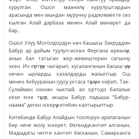
курулган. Ошол маанилүү курулуштардын
арасында мен мындан мурунку радиомаекте сөз
кылган Алай дарбаза менен Алай минарет да
бар…
Ошол Улуу Моголдордун көч башысы Захруддин
Бабур ар дайым туулуп-өскөн Фергана өрөөнүн,
анын бал татыган жер-жемиштерин сагынчу
экен. Ич күптүсүн чыгарып, кусаланганын басыш үчүн
нечен ырларды, казалдарды жазыптыр. Ош
менен Акбууранын суусу уктаса түшүнө кирип, Так-
Сулайман оюнан чыкпай, ал ортодо балалык
кези эске түшүп, акыры Бабур падыша “Бабур-
наама” деген эскерүү китебин калтырыптыр.
Китебинде Бабур Алайдын тоолорун аралаганын
бир нече жолу эскерет; Өзгөндү кантип алганын,
Мадыдагы чепти кантип басканын, Самарканга