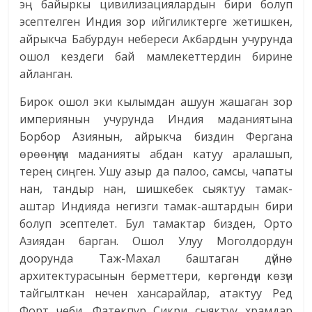
эң байыркы цивилизациялардын бири болуп
эсептелген Индия зор ийгиликтерге жетишкен,
айрыкча Бабурдун небереси Акбардын учурунда
ошол кездеги бай мамлекеттердин бирине
айланган.
Бирок ошол эки кылымдан ашуун жашаган зор
империянын учурунда Индия маданиятына
Борбор Азиянын, айрыкча биздин Фергана
өрөөнүнүн маданияты абдан катуу аралашып,
терең сиңген. Ушу азыр да палоо, самсы, чапаты
нан, тандыр нан, шишкебек сыяктуу тамак-
аштар Индияда негизги тамак-аштардын бири
болуп эсептелет. Бул тамактар бизден, Орто
Азиядан барган. Ошол Улуу Моголдордун
доорунда Таж-Махал баштаган дүйнө
архитектурасынын берметтери, көргөндүн көзүн
тайгылткан нечен хансарайлар, атактуу Ред
Форт чеби, Фатекпур Сикри сыяктуу храмдар