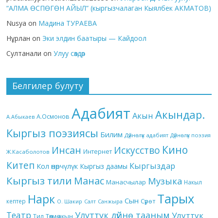
“АЛМА ӨСПӨГӨН АЙЫЛ” (кыргызчалаган Кыялбек АКМАТОВ)
Nusya
on
Мадина ТУРАЕВА
Нұрлан
on
Эки элдин баатыры — Кайдоол
Султанали
on
Улуу сөздөр
Белгилер булуту
Адабият
Акындар.
Акын
А.Осмонов
А.Абыкаев
Кыргыз поэзиясы
Билим
Дүйнөлүк адабият
Дүйнөлүк поэзия
Кино
Инсан
Искусство
Интернет
Ж.Касаболотов
Китеп
Кыргыздар
Кол өнөрчүлүк
Кыргыз даамы
Кыргыз тили
Манас
Музыка
Манасчылар
Накыл
Тарых
Нарк
Сын
кептер
Сүрөт
О. Шакир
Салт
Санжыра
Театр
Улуттук дүйнө тааным
Улуттук
Төкмө акын
Тил