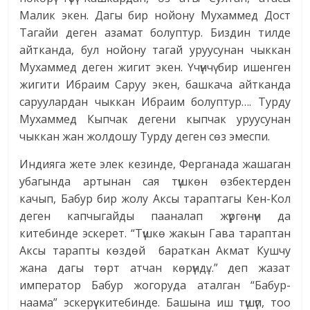
Малик экен. Дагы бир нойону Мухаммед Дост
Тагайи деген азамат болуптур. Биздин тилде
айтканда, бул нойону тагай уруусунан чыккан
Мухаммед деген жигит экен. Үчүнчү бир ишенген
жигити Ибраим Саруу экен, башкача айтканда
саруулардан чыккан Ибраим болуптур…. Турду
Мухаммед Кыпчак дегени кыпчак уруусунан
чыккан жан жолдошу Турду деген сөз эмеспи.
Индияга жете элек кезинде, Ферганада жашаган
убагында артынан сая түшкөн өзбектерден
качып, Бабур бир жолу Аксы тараптагы Кен-Кол
деген капчыгайды пааналап жүргөнүн да
китебинде эскерет. “Түшкө жакын Гава тараптан
Аксы тарапты көздөй бараткан Акмат Кушчу
жана дагы төрт атчан көрүндү…” деп жазат
император Бабур жогоруда аталган “Бабур-
наама” эскерүү китебинде. Башына иш түшүп, тоо