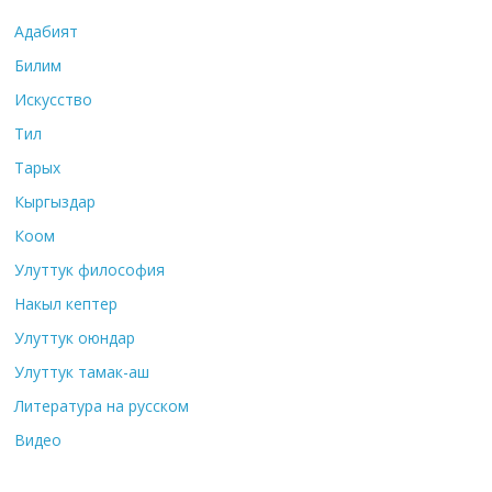
Адабият
Билим
Искусство
Тил
Тарых
Кыргыздар
Коом
Улуттук философия
Накыл кептер
Улуттук оюндар
Улуттук тамак-аш
Литература на русском
Видео