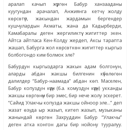
аралап качып жүргөн Бабур ханзааданы
куугундан арачалап, Анжиянга кетчү жолду
көрсөтүп, жакындан жардамын бергендер
кушчулардын Акматы, жана да Кадырберди,
Камабаралы деген жергиликтүү жигиттер экен.
Айтса айтпаса Кен-Колду жердеп, Аксы тарапта
жашап, Бабурга жол көрсөткөн жигиттер кыргыз
болбогондо ким болмок эле?
Бабурдун кыргыздарга жакын адам болгонун,
аларды абдан жакшы билгенин күбөлөгөн
далилдер “Бабур-наамада” абдан көп. Маселен,
Бабур копуздун күүсүн (б.а. комуздун күүсүн) укканды
жакшы көргөнүн бир эмес, бир нече жолу эскерет.
“Сайид Улакчы копузда жакшы ойноор эле…” деп
жазат өзү да ыр жазып, китеп жазып, музыканы
жанындай көргөн Захруддин Бабур “Улакчы”
деген атка конгон дагы бир нойону тууралуу.