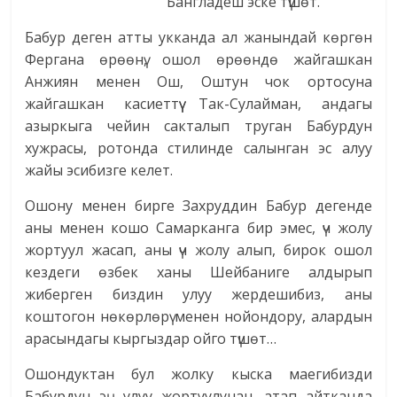
Бангладеш эске түшөт.
Бабур деген атты укканда ал жанындай көргөн
Фергана өрөөнү, ошол өрөөндө жайгашкан
Анжиян менен Ош, Оштун чок ортосуна
жайгашкан касиеттүү Так-Сулайман, андагы
азыркыга чейин сакталып труган Бабурдун
хужрасы, ротонда стилинде салынган эс алуу
жайы эсибизге келет.
Ошону менен бирге Захруддин Бабур дегенде
аны менен кошо Самарканга бир эмес, үч жолу
жортуул жасап, аны үч жолу алып, бирок ошол
кездеги өзбек ханы Шейбаниге алдырып
жиберген биздин улуу жердешибиз, аны
коштогон нөкөрлөрү менен нойондору, алардын
арасындагы кыргыздар ойго түшөт…
Ошондуктан бул жолку кыска маегибизди
Бабурдун эң улуу жортуулунан, атап айтканда