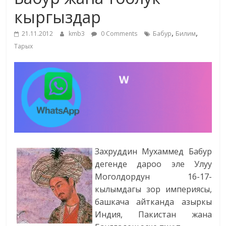
маданияты
кыргыздар
жана
,
,
адабияты
21.11.2012
kmb3
0 Comments
Бабур
Билим
Тарых
Захруддин Мухаммед Бабур
дегенде дароо эле Улуу
Моголдордун 16-17-
кылымдагы зор империясы,
башкача айтканда азыркы
Индия, Пакистан жана