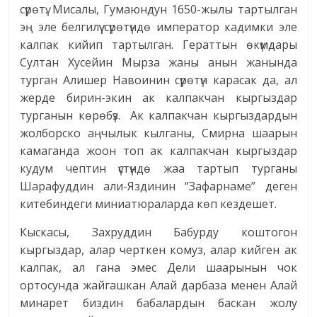
сүрөтү. Мисалы, Гумаюндун 1650-жылы тартылган
эң эле белгилүү сүрөтүндө император кадимки эле
калпак кийип тартылган. Гераттын өкүмдары
Султан Хусейин Мырза жаны анын жанында
турган Алишер Навоинин сүрөтүн карасак да, ал
жерде бирин-экин ак калпакчан кыргыздар
турганын көрөбүз. Ак калпакчан кыргыздардын
жолборско аңчылык кылганы, Смирна шаарын
камаганда жоон топ ак калпакчан кыргыздар
кудум чептин үстүндө жаа тартып турганы
Шарафуддин али-Яздинин “Зафарнаме” деген
китебиндеги миниатюраларда көп кездешет.
Кыскасы, Захруддин Бабурду коштогон
кыргыздар, алар черткен комуз, алар кийген ак
калпак, ал гана эмес Дели шаарынын чок
ортосунда жайгашкан Алай дарбаза менен Алай
минарет биздин бабалардын баскан жолу