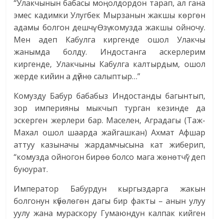
“Улакчынын бабасы моңолдордон тарап, ал гана
эмес кадимки Улугбек Мырзанын жакшы көргөн
адамы болгон дешчү. Өзү комузда жакшы ойночу.
Мен адеп Кабулга киргенде ошол Улакчы
жанымда болду. Индостанга аскерлерим
киргенде, Улакчыны Кабулга калтырдым, ошол
жерде кийин а дүйнө салыптыр…”
Комузду Бабур бабабыз Индостанды багынтып,
зор империяны мыкчып турган кезинде да
эскерген жерлери бар. Маселен, Аградагы (Таж-
Махал ошол шаарда жайгашкан) Ахмат Афшар
аттуу казыначы жардамчысына кат жиберип,
“комузда ойногон бирөө болсо мага жөнөтчү” деп
буюурат.
Император Бабурдун кыргыздарга жакын
болгонун күбөлөгөн дагы бир факты – анын улуу
уулу жана мураскору Гумаюндун калпак кийген