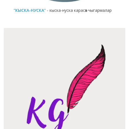
"КЫСКА-НУСКА"
- кыска-нуска карасөз чыгармалар