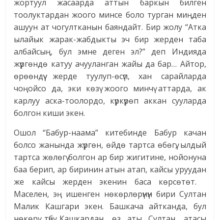
жортуул жасаарда аттын баркын билген
тоолуктардан жоого минсе боло турган миңден
ашуун ат чогултканын баяндайт. Бир жолу “Атка
ылайык жарак-жабдыкты эч бир жерден таба
албайсың, бул эмне деген эл?” деп Индияда
жүргөндө катуу ачууланган жайы да бар… Айтор,
өрөөндүү жерде туулуп-өсүп, хан сарайларда
чоңойсо да, эки көзү жоого минчү аттарда, ак
карлуу аска-тоолордо, күркүрөп аккан сууларда
болгон киши экен.
Ошол “Бабур-наама” китебинде Бабур качан
болсо жанында жүргөн, өйдө тартса өбөгү, ылдый
тартса жөлөгү болгон ар бир жигитине, нойонуна
баа берип, ар биринин атын атап, кайсы уруудан
же кайсы жерден экенин баса көрсөтөт.
Маселен, эң ишенген нөкөрлөрүнүн бири Султан
Малик Кашгари экен. Башкача айтканда, бул
нөкөрү түбү Кашкардан, өз аты Султан, атасы