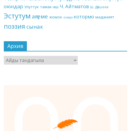
оюндар
Ч. Айтматов
Улуттук тамак-аш
Ш. Дүйшеев
Эстутум
аңгеме
котормо
жомок
маданият
комуз
поэзия
сынак
Архив
Архив