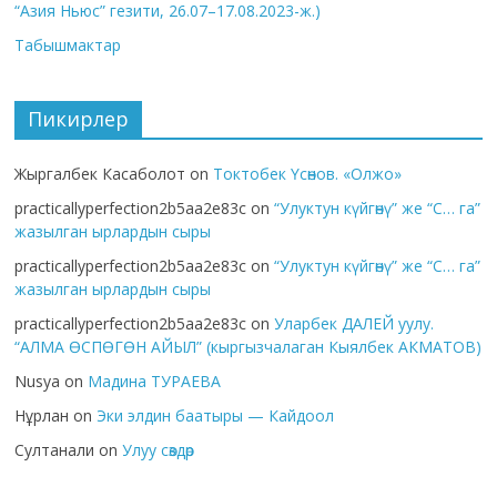
“Азия Ньюс” гезити, 26.07–17.08.2023-ж.)
Табышмактар
Пикирлер
Жыргалбек Касаболот
on
Токтобек Үсөнов. «Олжо»
practicallyperfection2b5aa2e83c
on
“Улуктун күйгөнү” же “С… га”
жазылган ырлардын сыры
practicallyperfection2b5aa2e83c
on
“Улуктун күйгөнү” же “С… га”
жазылган ырлардын сыры
practicallyperfection2b5aa2e83c
on
Уларбек ДАЛЕЙ уулу.
“АЛМА ӨСПӨГӨН АЙЫЛ” (кыргызчалаган Кыялбек АКМАТОВ)
Nusya
on
Мадина ТУРАЕВА
Нұрлан
on
Эки элдин баатыры — Кайдоол
Султанали
on
Улуу сөздөр