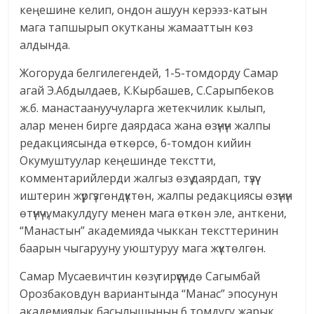
кеңешине келип, ондон ашуун керээз-катын
мага тапшырып окутканы жамааттын көз
алдында.
Жогоруда белгилегендей, 1-5-томдорду Самар
агай Э.Абдылдаев, К.Кырбашев, С.Сарыпбеков
ж.б. манастаануучуларга жетекчилик кылып,
алар менен бирге даярдаса жана өзүнүн жалпы
редакциясында өткөрсө, 6-томдон кийин
Окумуштуулар кеңешинде текстти,
комментарийлерди жалгыз өзү даярдап, түзүү
иштерин жүргүзгөндүктөн, жалпы редакциясы өзүнүн
өтүнүчү, макулдугу менен мага өткөн эле, анткени,
“Манастын” академияда чыккан тексттеринин
баарын чыгарууну уюштуруу мага жүктөлгөн.
Самар Мусаевичтин көзү тирүүсүндө Сагымбай
Орозбаковдун вариантында “Манас” эпосунун
академиялык басылышынын 6 томдугу жарык