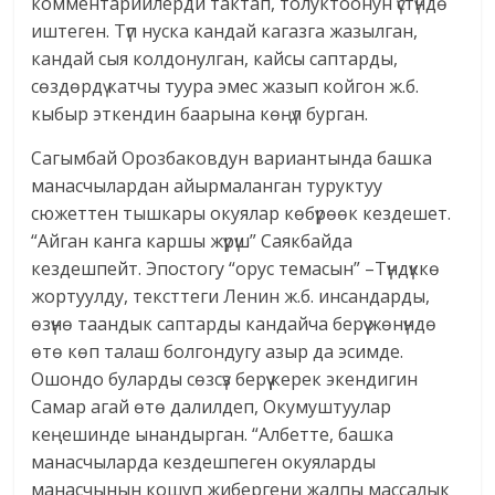
комментарийлерди тактап, толуктоонун үстүндө
иштеген. Түп нуска кандай кагазга жазылган,
кандай сыя колдонулган, кайсы саптарды,
сөздөрдү катчы туура эмес жазып койгон ж.б.
кыбыр эткендин баарына көңүл бурган.
Сагымбай Орозбаковдун вариантында башка
манасчылардан айырмаланган туруктуу
сюжеттен тышкары окуялар көбүрөөк кездешет.
“Айган канга каршы жүрүш” Саякбайда
кездешпейт. Эпостогу “орус темасын” –Түндүккө
жортуулду, тексттеги Ленин ж.б. инсандарды,
өзүнө таандык саптарды кандайча берүү жөнүндө
өтө көп талаш болгондугу азыр да эсимде.
Ошондо буларды сөзсүз берүү керек экендигин
Самар агай өтө далилдеп, Окумуштуулар
кеңешинде ынандырган. “Албетте, башка
манасчыларда кездешпеген окуяларды
манасчынын кошуп жибергени жалпы массалык