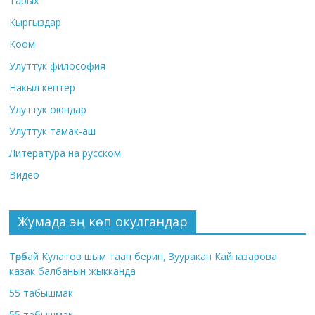
Тарых
Кыргыздар
Коом
Улуттук философия
Накыл кептер
Улуттук оюндар
Улуттук тамак-аш
Литература на русском
Видео
Жумада эң көп окулгандар
Төрөбай Кулатов шым таап берип, Зууракан Кайназарова
казак балбанын жыкканда
55 табышмак
55 табышмак