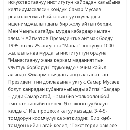
искусствотаануу институтун кайрадан калыбына
келтирүү маселесин койдук. Самар Мусаев
редколлегияга байланыштуу окуяларды
ишенимдүү кылып дагы бир жолу айтып берди.
Мен Чыңгыз агайды мурда кабардар кылган
элем. Ч.Айтматов Президентке айтмак болду.
1995-жылы 25-августта “Манас” эпосунун 1000
жылдыгында мурдагы институттун ордуна
“Манастаануу жана көркөм маданияттын
улуттук борборун” түзүү жөнүндө чечим кабыл
алынды. Филармониядагы чоң салтанаттан
Президенттин докладынан уктук. Самар Мусаев
болуп кайрадан кубанганыбызды айтпа! “Балдар
– деди Самар агай, – эми биз жалкоолонбой
эмгектенишибиз керек. Өтө жооптуу болуп
калдык.” Иш процесси катуу кызыды. 3-4-5-
томдорун коомчулукка жеткирдик. Бир күнү 6-
томдон кийин агай келип, “Тексттерди өзүм эле