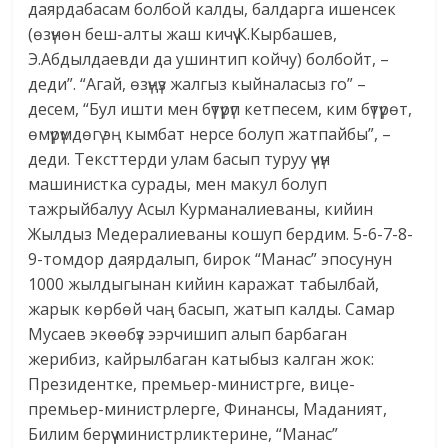
даярдабасам болбой калды, балдарга ишенсек
(өзүнөн беш-алты жаш кичүү К.Кырбашев,
Э.Абдылдаевди да ушинтип койчу) болбойт, –
деди”. “Агай, өзүңүз жалгыз кыйналасыз го” –
десем, “Бул ишти мен бүтүрүп кетпесем, ким бүтүрөт,
өмүрүмдөгү эң кымбат нерсе болуп жатпайбы”, –
деди. Тексттерди улам басып туруу үчүн
машинистка сурады, мен макул болуп
тажрыйбалуу Асыл Курманалиеваны, кийин
Жылдыз Медералиеваны кошуп бердим. 5-6-7-8-
9-томдор даярдалып, бирок “Манас” эпосунун
1000 жылдыгынан кийин каражат табылбай,
жарык көрбөй чаң басып, жатып калды. Самар
Мусаев экөөбүз ээрчишип алып барбаган
жерибиз, кайрылбаган катыбыз калган жок:
Президентке, премьер-министрге, вице-
премьер-министрлерге, Финансы, Маданият,
Билим берүү министрликтерине, “Манас”