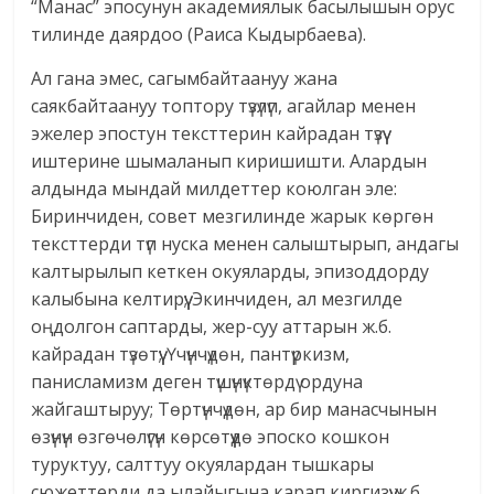
“Манас” эпосунун академиялык басылышын орус
тилинде даярдоо (Раиса Кыдырбаева).
Ал гана эмес, сагымбайтаануу жана
саякбайтаануу топтору түзүлүп, агайлар менен
эжелер эпос­тун тексттерин кайрадан түзүү
иштерине шымаланып киришишти. Алардын
алдында мындай милдеттер коюлган эле:
Биринчиден, совет мезгилинде жарык көргөн
тексттерди түп нуска менен салыштырып, андагы
калтырылып кеткен окуяларды, эпизоддорду
калыбына келтирүү; Экинчиден, ал мезгилде
оңдолгон саптарды, жер-суу аттарын ж.б.
кайрадан түзөтүү; Үчүнчүдөн, пантүркизм,
панисламизм деген түшүнүктөрдү ордуна
жайгаштыруу; Төртүнчүдөн, ар бир манасчынын
өзүнүн өзгөчөлүгүн көрсөтүүдө эпоско кошкон
туруктуу, салттуу окуялардан тышкары
сюжеттерди да ылайыгына карап киргизүү ж.б.