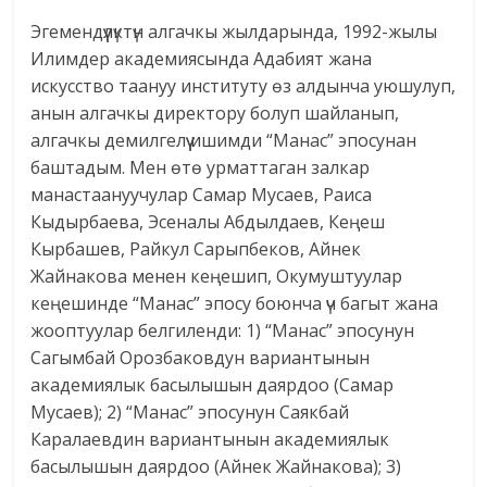
Эгемендүүлүктүн алгачкы жылдарында, 1992-жылы
Илимдер академиясында Адабият жана
искусство таануу институту өз алдынча уюшулуп,
анын алгачкы директору болуп шайланып,
алгачкы демилгелүү ишимди “Манас” эпосунан
баштадым. Мен өтө урматтаган залкар
манастаануучулар Самар Мусаев, Раиса
Кыдырбаева, Эсеналы Абдылдаев, Кеңеш
Кырбашев, Райкул Сарыпбеков, Айнек
Жайнакова менен кеңешип, Окумуштуулар
кеңешинде “Манас” эпосу боюнча үч багыт жана
жооптуулар белгиленди: 1) “Манас” эпосунун
Сагымбай Орозбаковдун вариантынын
академиялык басылышын даярдоо (Самар
Мусаев); 2) “Манас” эпосунун Саякбай
Каралаевдин вариантынын академиялык
басылышын даярдоо (Айнек Жайнакова); 3)