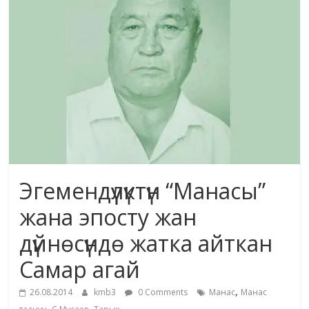
маданияты
жана
адабияты
Эгемендүүлүктүн “Манасы”
жана эпосту жан
дүйнөсүндө жатка айткан
Самар агай
,
26.08.2014
kmb3
0 Comments
Манас
Манас
,
,