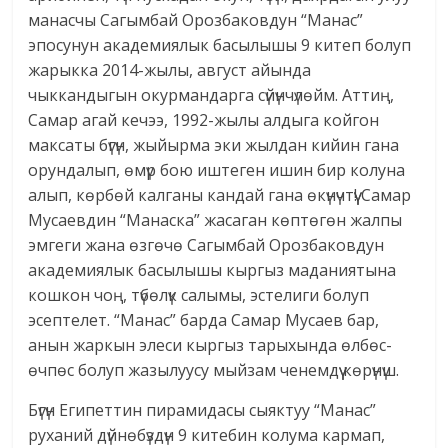
манасчы Сагымбай Орозбаковдун “Манас”
эпосунун академиялык басылышы 9 китеп болуп
жарыкка 2014-жылы, август айында
чыккандыгын окурмандарга сүйүнчүлөйм. Аттиң,
Самар агай кечээ, 1992-жылы алдыга койгон
максаты бүгүн, жыйырма эки жылдан кийин гана
орундалып, өмүр бою иштеген ишин бир колуна
алып, көрбөй калганы кандай гана өкүнүчтүү! Самар
Мусаевдин “Манаска” жасаган көптөгөн жалпы
эмгеги жана өзгөчө Сагымбай Орозбаковдун
академиялык басылышы кыргыз маданиятына
кошкон чоң, түбөлүк салымы, эстелиги болуп
эсептелет. “Манас” барда Самар Мусаев бар,
анын жаркын элеси кыргыз тарыхында өлбөс-
өчпөс болуп жазылуусу мыйзам ченемдүү көрүнүш.
Бүгүн Египеттин пирамидасы сыяктуу “Манас”
руханий дүйнөбүздүн 9 китебин колума кармап,