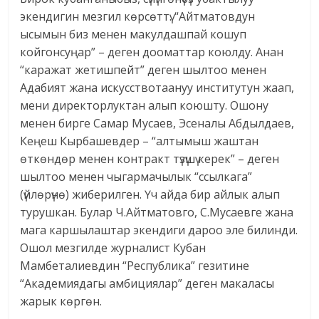
экендигин мезгил көрсөттү. “Айтматовдун
ысымын биз менен макулдашпай кошуп
койгонсуңар” – деген доо­маттар коюлду. Анан
“каражат жетишпейт” деген шылтоо менен
Адабият жана искусствотаануу институтун жаап,
мени директорлуктан алып коюшту. Ошону
менен бирге Самар Мусаев, Эсеналы Абдылдаев,
Кеңеш Кырбашевдер – “алтымыш жаштан
өткөндөр менен контракт түзүшү керек” – деген
шылтоо менен чыгармачылык “ссылкага”
(үйлөрүнө) жиберилген. Үч айда бир айлык алып
турушкан. Булар Ч.Айтматовго, С.Мусаевге жана
мага каршылаштар экендиги дароо эле билинди.
Ошол мезгилде журналист Кубан
Мамбеталиевдин “Республика” гезитине
“Академиядагы амбициялар” деген макаласы
жарык көргөн.