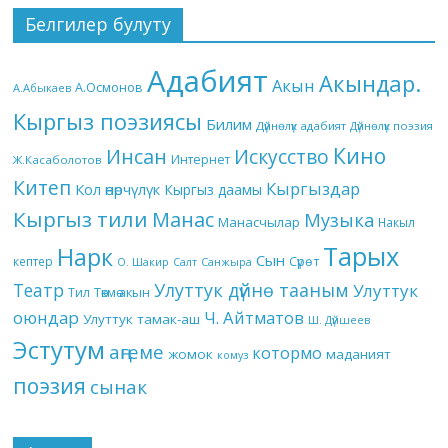
Белгилер булуту
Адабият
Акындар.
Акын
А.Осмонов
А.Абыкаев
Кыргыз поэзиясы
Билим
Дүйнөлүк адабият
Дүйнөлүк поэзия
Кино
Инсан
Искусство
Интернет
Ж.Касаболотов
Китеп
Кыргыздар
Кол өнөрчүлүк
Кыргыз даамы
Кыргыз тили
Манас
Музыка
Манасчылар
Накыл
Тарых
Нарк
Сын
кептер
Сүрөт
О. Шакир
Салт
Санжыра
Театр
Улуттук дүйнө тааным
Улуттук
Төкмө акын
Тил
оюндар
Ч. Айтматов
Улуттук тамак-аш
Ш. Дүйшеев
Эстутум
аңгеме
котормо
жомок
маданият
комуз
поэзия
сынак