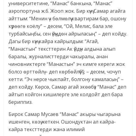
университетине, “Манас” банкына, “Манас”
аэропортуна ж.б. Жооп жок. Бир күнү Самар агайга
айттым: “Менин үч бөлмөлүү квартирам бар, ошону
күрөөгө коёлу” – десем, “Ой, Мелис, бала эле
турбайсыңбы, сен үйүңдөн айрыласың” – деп койду.
Дагы бир күнү кайра кайрылдым: “Агай,
“Манастын” тексттерин Ак үйдүн алдына алып
баралы, журналисттерди чакыралы, анан
чиновниктерге “Манастын” эч кимге кереги жок
болсо өрттөйлү – деп көрбөйлүбү”, – десем, чочуп
кетти. “Эч нерсе чыкпайт, болгону камаласың” –
деп койду. Көрсө, Самар агай экөөбүз “Манас” деп
айтып койгон кишилерге эле колдойт деп бара
бериппиз.
Бирок Самар Мусаев “Манас” акыры чыгарына
ишенген, көзү жеткен. Ошондуктан ал кайра-
кайра тексттерди жана илимий