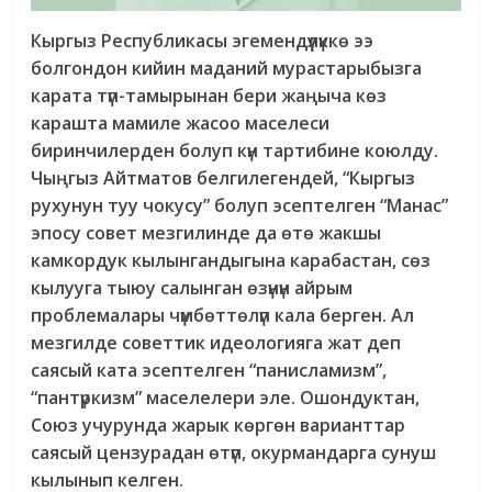
Кыргыз Республикасы эгемендүүлүккө ээ
болгондон кийин маданий мурастарыбызга
карата түп-тамырынан бери жаңыча көз
карашта мамиле жасоо маселеси
биринчилерден болуп күн тартибине коюлду.
Чыңгыз Айтматов белгилегендей, “Кыргыз
рухунун туу чокусу” болуп эсептелген “Манас”
эпосу совет мезгилинде да өтө жакшы
камкордук кылынгандыгына карабастан, сөз
кылууга тыюу салынган өзүнүн айрым
проблемалары чүмбөттөлүп кала берген. Ал
мезгилде советтик идеологияга жат деп
саясый ката эсептелген “панисламизм”,
“пантүркизм” маселелери эле. Ошондуктан,
Союз учурунда жарык көргөн варианттар
саясый цензурадан өтүп, окурмандарга сунуш
кылынып келген.