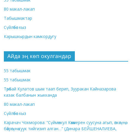
80 макал-лакап
Табышмактар
Сүйлөбөс кыз
Карышкырдын камкордугу
Айда эң көп окулгандар
55 табышмак
55 табышмак
Төрөбай Кулатов шым таап берип, Зууракан Кайназарова
казак балбанын жыкканда
80 макал-лакап
Сүйлөбөс кыз
Карачач Чокморова: “Сүймөнкул Көкөмерен суусуна агып, өпкөсүнө,
бөйрөгүнө суук тийгизип алган…” (Динара БЕЙШЕНАЛИЕВА,