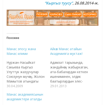
“Кыргыз туусу”
, 26.08.2014-ж.
Похожее
Манас эпосу жана
Айкөл Манас атайын
Манас илими
Академияга муктаж!
Нуржан-Насыйкат
Адамзат тарыхында,
Сакыева Кыргыз
жандүйнөсү жабыркаган,
Улуттук жазуучулар
ата-бабалардан кеткен
Союзунун мүчөсү, Жолон
ишениминен, элдик
Мамытов атындагы
баатырлардын элес-
республикалык адабий
30.04.2009
эстеликтеринен
29.01.2013
сыйлыктын лауреаты,
ажыраган руханий жана
Манас академиясынын
"Манас Жогорку Акыл
жан азабы
академиктери аталды
Эс" деген дүйнөлүк
кулчулугунан өткөн
түшүнүктүн кыргызга
кулчулук жок. Ушул экөө