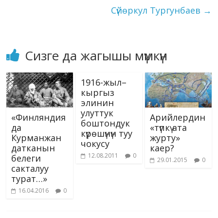
басылышына
ki
Сүйөркул Тургунбаев
→
жетекчилик
кылгандыгы жана "Эл
адабияттары"
сериясы…
Сизге да жагышы мүмкүн
1916-жыл–
кыргыз
элинин
улуттук
«Финляндия
Арийлердин
боштондук
да
«түпкү ата
күрөшүнүн туу
Курманжан
журту»
чокусу
датканын
каер?
12.08.2011
0
белеги
29.01.2015
0
сакталуу
турат…»
16.04.2016
0