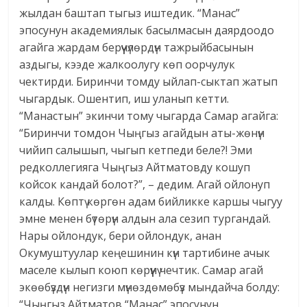
жылдан баштап тыгыз иштедик. “Манас”
эпосунун академиялык басылмасын даярдоодо
агайга жардам берүүчүлөрдүн тажрыйбасынын
аздыгы, кээде жалкоолугу көп оорчулук
чектирди. Биринчи томду ыйлап-сыктап жатып
чыгардык. Ошентип, иш уланып кетти.
“Манастын” экинчи тому чыгарда Самар агайга:
“Биринчи томдон Чыңгыз агайдын аты-жөнүн
чийип салышып, чыгып кетпеди беле?! Эми
редколлегияга Чыңгыз Айтматовду кошуп
койсок кандай болот?”, – дедим. Агай ойлонуп
калды. Көптү көргөн адам бийликке каршы чыгуу
эмне менен бүтөрүн алдын ала сезип тургандай.
Нары ойлондук, бери ойлондук, анан
Окумуштуулар кеңешинин күн тартибине ачык
маселе кылып коюп көрүүнү чечтик. Самар агай
экөөбүздүн негизги мүнөздөмөбүз мындайча болду:
“Чыңгыз Айтматов “Манас” эпосунун