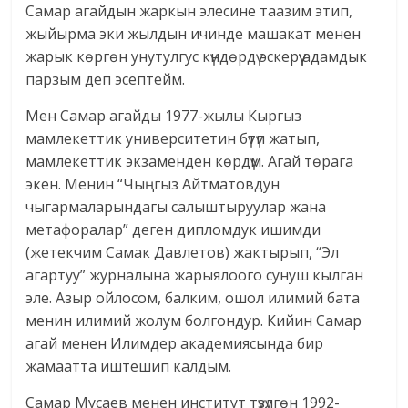
Самар агайдын жаркын элесине таазим этип,
жыйырма эки жылдын ичинде машакат менен
жарык көргөн унутулгус күндөрдү эскерүү адамдык
парзым деп эсептейм.
Мен Самар агайды 1977-жылы Кыргыз
мамлекеттик университетин бүтүп жатып,
мамлекеттик экзаменден көрдүм. Агай төрага
экен. Менин “Чыңгыз Айтматовдун
чыгармаларындагы салыштыруулар жана
метафоралар” деген дипломдук ишимди
(жетекчим Самак Давлетов) жактырып, “Эл
агартуу” журналына жарыялоого сунуш кылган
эле. Азыр ойлосом, балким, ошол илимий бата
менин илимий жолум болгондур. Кийин Самар
агай менен Илимдер академиясында бир
жамаатта иштешип калдым.
Самар Мусаев менен институт түзүлгөн 1992-