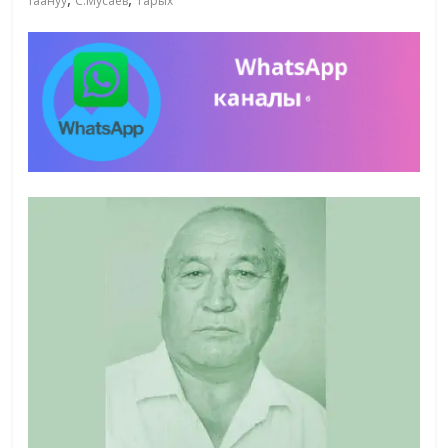
таануу
С.Мусаев
Тарых