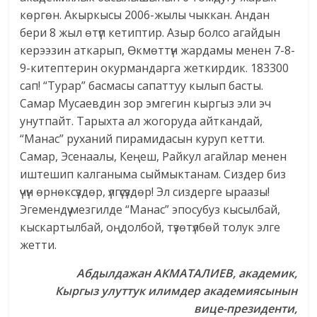
көргөн. Акыркысы 2006-жылы чыккан. Андан
бери 8 жыл өтүп кетиптир. Азыр болсо агайдын
керээзин аткарып, Өкмөттүн жардамы менен 7-8-
9-китептерин окурмандарга жеткирдик. 183300
сап! “Турар” басмасы сапаттуу кылып басты.
Самар Мусаевдин зор эмгегин кыргыз эли эч
унутпайт. Тарыхта ал жогоруда айткандай,
“Манас” руханий пирамидасын куруп кетти.
Самар, Эсенаалы, Кеңеш, Райкул агайлар менен
иштешип калганыма сыймыктанам. Сиздер биз
үчүн өрнөксүздөр, үлгүсүздөр! Эл сиздерге ыраазы!
Эгемендүү мезгилде “Манас” эпосубуз кысылбай,
кыскартылбай, оңдолбой, түзөтүлбөй толук элге
жетти.
Абдылдажан АКМАТАЛИЕВ, академик,
Кыргыз улуттук илимдер академиясынын
вице-президенти,