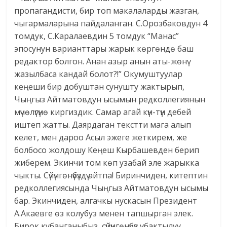
пропагандисти, бир топ макалаларды жазган,
чыгармаларына пайдаланган. С.Орозбаковдун 4
томдук, С.Каралаевдин 5 томдук “Манас”
эпосунун варианттары жарык көргөндө баш
редактор болгон. Анан азыр анын аты-жөнү
жазылбаса кандай болот?!” Окумуштуулар
кеңеши бир добуштан сунушту жактырып,
Чыңгыз Айтматовдун ысымын редколлегиянын
мүчөлүгүнө киргиздик. Самар агай күн-түн дебей
иштеп жатты. Даярдаган текстти мага алып
келет, мен дароо Асыл эжеге жеткирем, же
болбосо жолдошу Кеңеш Кырбашевден берип
жиберем. Экинчи том көп узабай эле жарыкка
чыкты. Сүйүнгөнүбүздү айтпа! Биринчиден, китептин
редколлегиясында Чыңгыз Айтматовдун ысымы
бар. Экинчиден, алгачкы нус­касын Президент
А.Акаевге өз колубуз менен тапшырган элек.
Бирок кубанганыбыз, сүйүнгөнүбүз убактылуу