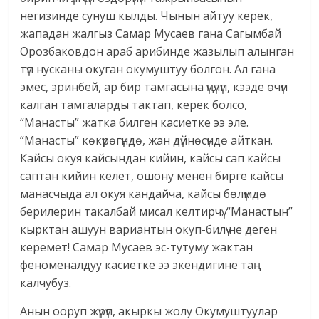
негизинде сунуш кылды. Чынын айтуу керек,
жападан жалгыз Самар Мусаев гана Сагымбай
Орозбаковдон араб арибинде жазылып алынган
түп нусканы окуган окумуштуу болгон. Ал гана
эмес, эринбей, ар бир тамгасына үңүлүп, кээде өчүп
калган тамгаларды тактап, керек болсо,
“Манасты” жатка билген касиетке ээ эле.
“Манасты” көкүрөгүндө, жан дүйнөсүндө айткан.
Кайсы окуя кайсындан кийин, кайсы сап кайсы
саптан кийин келет, ошону менен бирге кайсы
манасчыда ал окуя кандайча, кайсы бөлүмдө
берилерин такалбай мисал келтирчү. “Манастын”
кырк­тан ашуун вариантын окуп-билүү не деген
керемет! Самар Мусаев эс-тутуму жактан
феноменалдуу касиетке ээ экендигине таң
калчубуз.
Анын ооруп жүрүп, акыркы жолу Окумуштуулар