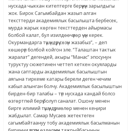
нускада чыккан китептерге берүүнүн зарылдыгы
жок. Бирок Сагымбайдан жазып алган
тексттерди академиялык басылышта бербесек,
мурда жарык көргөн тексттерден айырмасы
болбой калат, бул изилдөөчүлөр үчүн керек.
Окурмандарга түшүндүрүү сөзүн жазабыз”, – деп
көшөрүп болбой койгон эле. “Талаштан тактык
жаралат” дегендей, акыры “Манас” эпосунун
туруктуу сюжетинен четтеп кеткен окуяларды
жана саптарды академиялык басылыштын
аягына тиркеме катары берели деген чечим
кабыл алынган болчу. Академиялык басылыштын
бирден-бир талабы – түп нускада кандай болсо
өзгөртпөй берүү болуп саналат. Ошону менен
бирге илимий түшүндүрмөлөр менен кеңири
жабдылат. Самар Мусаев жетектеген
сагымбайтаануу тобу академиялык басылманын
биринчи үлгүсүн өздөрүнүн тажрыйбасынын