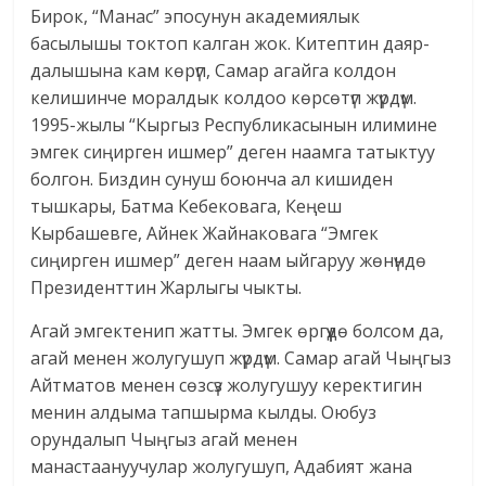
Бирок, “Манас” эпосунун академиялык
басылышы токтоп калган жок. Китептин даяр­
далышына кам көрүп, Самар агайга колдон
келишинче моралдык колдоо көрсөтүп жүрдүм.
1995-жылы “Кыргыз Республикасынын илимине
эмгек сиңирген ишмер” деген наамга татыктуу
болгон. Биздин сунуш боюнча ал кишиден
тышкары, Батма Кебековага, Кеңеш
Кырбашевге, Айнек Жайнаковага “Эмгек
сиңирген ишмер” деген наам ыйгаруу жөнүндө
Президенттин Жарлыгы чыкты.
Агай эмгектенип жатты. Эмгек өргүүдө болсом да,
агай менен жолугушуп жүрдүм. Самар агай Чыңгыз
Айтматов менен сөзсүз жолугушуу керектигин
менин алдыма тапшырма кылды. Оюбуз
орундалып Чыңгыз агай менен
манастаануучулар жолугушуп, Адабият жана