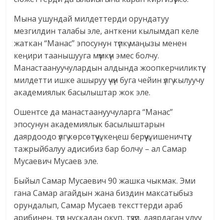
Мына ушундай милдеттерди орундатуу
мезгилдин талабы эле, анткени кылымдап келе
жаткан “Манас” эпосунун түпкү маңызы менен
кеңири таанышууга мүмкүн эмес болчу.
Манастаануучулардын алдында жоопкерчиликтүү
милдетти ишке ашыруу үчүн буга чейин үлгү кылуучу
академиялык басылыштар жок эле.
Ошентсе да манастаануучуларга “Манас”
эпосунун академиялык басылыштарын
даярдоодо үлгү көрсөтүүчү, кеңеш берүүчү, ишеничтүү,
тажрыйбалуу адисибиз бар болчу – ал Самар
Мусаевич Мусаев эле.
Быйыл Самар Мусаевич 90 жашка чыкмак. Эми
гана Самар агайдын жана биздин максатыбыз
орундалып, Самар Мусаев тексттерди араб
арибинен, түп нускадан окуп, түзүп, даярдаган улуу