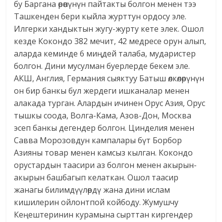
бу Баргана өрөөнүнүн пайтакты болгон менен тээ
Ташкенден бери кыйла журттун ордосу эле.
Илгерки хандыктын жугу-журту кете элек. Ошол
кезде Кокондо 382 мечит, 42 медресе орун алып,
аларда кеминде 6 миңдей талаба, мударистер
болгон. Дини мусулман буерлерде бекем эле.
АКШ, Англия, Германия сыяктуу Батыш өлкөлөрүнүн
он бир банкы бул жердеги ишканалар менен
алакада турган. Алардын ичинен Орус Азия, Орус
тышкы соода, Волга-Кама, Азов-Дон, Москва
эсеп банкы дегендер болгон. Цинделия менен
Савва Морозовдун кампалары бүт Борбор
Азияны товар менен камсыз кылган. Кокондо
орустардын таасири аз болгон менен акырын-
акырын башбагып келаткан. Ошол таасир
жанагы билимдүүлөрдү жана дини ислам
кишилерин ойлонтпой койбоду. Жумушчу
Кеңештеринин курамына сырттан киргендер