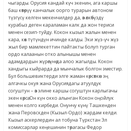
чыгарды. Орусия кандай күч экенин, ага каршы
баш көтөрүү канчалык оорго турарын автоном
түзгүсү келген мекенчилдер да, өз өлкөбүздү
курабыз деген караламан калк да жон териси
менен сезип-туйду. Кокон кызыл жалын менен
кара, көк түтүндүн ичинде калды. Эки жүз-үч жүз
жыл бир мамлекеттин пайтакты болуп турган
ордо калаанын отко алынышы менен
адамдардын жүрөгүнө да алоо жагылды. Кокон
хандыгы кыйрарда да мынчалык болгон эместир.
Бул большевиктерди элге жаман көрсөткөн эң
алгачкы окуя жана Орусиядагы атуулдук
согуштун – өз элине каршы согуштун карлыгачы
экен көрсө. Он күн окко алынган Кокон оңойлук
менен колго кирбеди. Онунчу күнү Ташкенден
жана Перовскден (Кызыл-Ордо) жардам келди.
Кызыл аскерлердин ал тобуна Түркстан Эл
комиссарлар кеңешинин төрагасы Федор