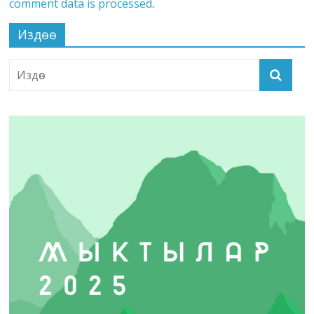
comment data is processed
.
Издөө