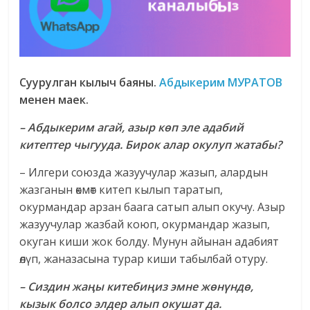
Суурулган кылыч баяны
.
Абдыкерим МУРАТОВ
менен маек.
– Абдыкерим агай, азыр көп эле адабий
китептер чыгууда. Бирок алар окулуп жатабы?
– Илгери союзда жазуучулар жазып, алардын
жазганын өкмөт китеп кылып таратып,
окурмандар арзан баага сатып алып окучу. Азыр
жазуучулар жазбай коюп, окурмандар жазып,
окуган киши жок болду. Мунун айынан адабият
өлүп, жаназасына турар киши табылбай отуру.
– Сиздин жаңы китебиңиз эмне жөнүндө,
кызык болсо элдер алып окушат да.