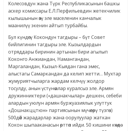
Колесовдун жана Түрк Республикасынын башкы
аскер комиссары Е.Л.Перфильевдин жетекчилик
кылышынын өзү эле маселенин канчалык
маанилүү экенин айтып турбайбы.
Бул күндөгү Кокондун тагдыры – бүт Совет
бийлигинин тагдыры эле. Кызылдардын
отряддары биринин артынан бири агылып
Коконго Анжиандан, Намангандан,
Маргаландан, Кызыл-Кыядан гана эмес,
алыстагы Самаркандан да келип жетти… Мухтар
жумуриятчыларга жардам келчүү жолдор
тосулду, анын үстүнө алар куралсыз эле. Армян
дружинниктери («дашнакчылар» дешкен, себеби
алардын уюлун армян буржуазиялык улуттук
«Дошнакццтюн» партиясынын мүчөлөрү түзгөн)
500дөй жарадарлар жана оорулуулар жаткан
Кокон шыпааканасын өрттөп ийди. 50 кишини көчөдө