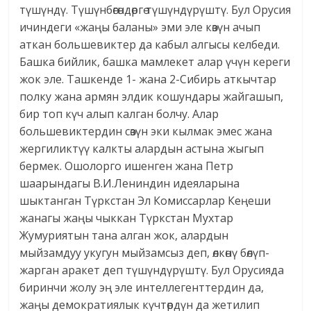
түшүндү. Түшүнбөгөндөргө түшүндүрүштү. Бул Орусия
ичиндеги «жаңы баланы» эми эле көзүн ачып
аткан большевиктер да кабыл алгысы келбеди.
Башка бийлик, башка мамлекет алар үчүн кереги
жок эле. Ташкенде 1- жана 2-Сибирь аткычтар
полку жана армян элдик кошундары жайгашып,
бир топ күч алып калган болчу. Алар
большевиктердин сөзүн эки кылмак эмес жана
жергиликтүү калкты алардын астына жыгып
бермек. Ошолорго ишенген жана Петр
шаарындагы В.И.Лениндин идеяларына
шыктанган Түркстан Эл Комиссарлар Кеңеши
жанагы жаңы чыккан Түркстан Мухтар
Жумуриятын тана алган жок, алардын
мыйзамдуу укугун мыйзамсыз деп, өлкөнү бөлүп-
жарган аракет деп түшүндүрүштү. Бул Орусияда
биринчи жолу эң эле интеллегенттердин да,
жаңы демократиялык күчтөрдүн да жетилип