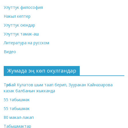
Улуттук философия
Накыл кептер
Улуттук оюндар
Улуттук тамак-аш
Литература на русском
Видео
Жумада эң көп окулгандар
Төрөбай Кулатов шым таап берип, Зууракан Кайназарова
казак балбанын жыкканда
55 табышмак
55 табышмак
80 макал-лакап
Табышмактар