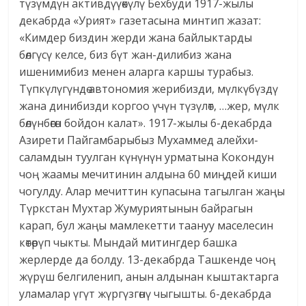
түзүмдүн активдүүөкүлү Бехбуди 1917-жылы
декабрда «Урият» газетасына минтип жазат:
«Кимдер биздин жерди жана байлыктарды
бөлгүсү келсе, биз бүт жан-дилибиз жана
ишенимибиз менен аларга каршы турабыз.
Түпкүлүгүндө автономия жерибизди, мүлкүбүздү
жана динибизди коргоо үчүн түзүлөт, …жер, мүлк
бөлүнбөгөн бойдон калат». 1917-жылы 6-декабрда
Азирети Пайгамбарыбыз Мухаммед алейхи-
саламдын туулган күнүнүн урматына Кокондун
чоң жаамы мечитинин алдына 60 миңдей киши
чогулду. Алар мечиттин купасына тагылган жаңы
Түркстан Мухтар Жумуриятынын байрагын
карап, бул жаңы мамлекетти таануу маселесин
көтөрүп чыкты. Мындай митингдер башка
жерлерде да болду. 13-декабрда Ташкенде чоң
жүрүш белгиленип, анын алдынан кыштактарга
уламалар үгүт жүргүзгөнү чыгышты. 6-декабрда