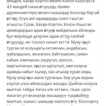
миңдей, Базар-Коргон менен Кокон-Кыштакта
4,5 миңдей киши өлтүрүлдү. Армян
дружинниктери менен кызылдар Коконду бир ай
өрттөдү. Огун аяп адамдарды союп таштап
атышты. Сузак, Базар-Коргон, Кокон-Кыштак
армяндардын адам өлтүрөр майданына айланды.
Бул жерлерде дээрлик адам аттуу калбай
өлтүрүлдү, же тоолоп качып кетти. Муну көрүп
турган эл колундагы кетменин, андабасын,
жубалдызын, жеңчесин, байтешесин, саман
кабын, камчысын, укуругун, орогун,
жаргылчагын, көөрүгүн ыргытып, эми колуна
адамды набыт кылар, кан агызар курал алды.
Муну алар өзүн жана тууганын, бир укум жерин
коргоо үчүн айласыздан жасады. Дыйкан колуна
мылтык тийди. Кечээ эле кетмен, теше, орок
жасаган устаканалар жашыруун түрдө сайлуу
мылтык, кылыч, шамшар жасоого өттү. Кокондогу