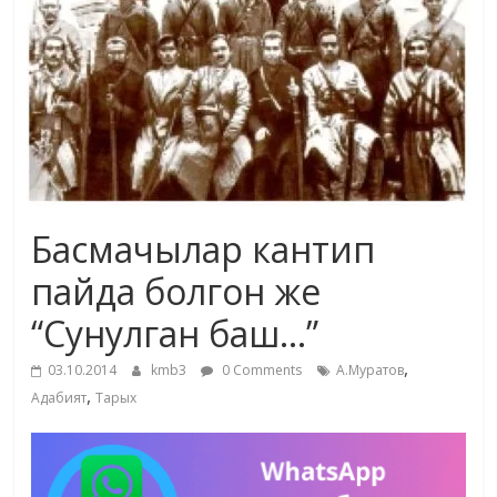
маданияты
жана
адабияты
Басмачылар кантип
пайда болгон же
“Сунулган баш…”
,
03.10.2014
kmb3
0 Comments
А.Муратов
,
Адабият
Тарых