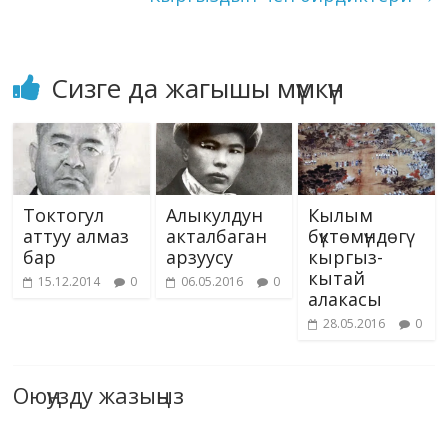
ki
Сизге да жагышы мүмкүн
Токтогул
Алыкулдун
Кылым
аттуу алмаз
акталбаган
бүктөмүндөгү
бар
арзуусу
кыргыз-
кытай
15.12.2014
0
06.05.2016
0
алакасы
28.05.2016
0
Оюңузду жазыңыз