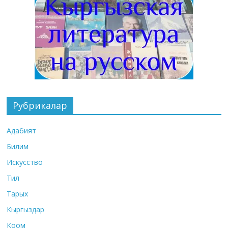
Рубрикалар
Адабият
Билим
Искусство
Тил
Тарых
Кыргыздар
Коом