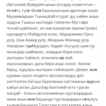
(Автоном) Жумуриятынын аткаруу комитетин –
Өкмөттү түзөт. Өкмөт башчылыгына адегенде казак
Мухаммаджан Тынышбай отурат да, кийин анын
ордуна Тышкы иштерди тейлеген Мустафа
Чокай шайланат, ал эми вазирлик (министрлик)
орундарга Убайдулла кожо, Абдырахман Ороз
уулу, Шах Ахмед уулу, Абиджан Махмад уулу,
Насирхан төрө, Мурадил, Хидаят Ага уулу сыяктуу
инсандар шайланат, алардын бири ички
иштерин тейлесе, экинчиси өнөр жай
ишканаларын, дагы бири азык-оокат, билим
берүү, курулуш иштерин тейлешкен. Демек, өкмөт
курамы ошол кездеги прогрессивдүү деп
эсептелген Батыш Европанын системасын өздөрүнө
кабыл алган. Дагы бир белгилей кете турган
жагдай – Кокон автономиясын кургандардын
жана анын өкмөт башында тургандардын көпчүлүгү
кылым башында Түркстанга ооп келген жаңы