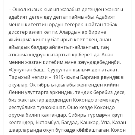
– Ошол кызык кылып жазабыз дегенден жанагы
адабият деген өлдү деп атпаймынбы. Адабият
менен китептин ордун тегерек шайтан табак
дисктер ээлеп кетти. Алардын ар бирине
жыйырма кинону батырып коёт экен, анан
айылдык балдар айлантып-айлантып, таң
атканча көздөрүн кызартып көрө берет да. Анан
менин жазган китебим эмне жөнүндө дебедиңби,
«Сунулган баш… Суурулган кылыч» деп аталат.
Тарыхый негизи – 1919-жылы Баргана өрөөнүндөөткөн
окуялар. Октябрь ыңкылабы жеңгенден кийин
Ленин улуттарга эркиндик, теңдик беребиз десе,
биз жактыктар дердеңдеп Кокондо эгемендүү
республика түзө коюшат. Ошо кезде Кокондо
орусча билип калгандар, Сибирь түрмөлөрүн көрүп
келгендер, Ыстамбул, Багдад, Кашкар, Упа, Казан
шаарларында окуп бүткөндөр көбөйө баштаган. Кокон