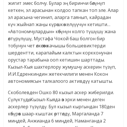
жигит эмес болчу. Булар эң биринчи бөлүнүп
кеткен, эл арасынан колдоо тапкан топ эле. Алар
эл арасына чегинип, аларга таянып, кайрадан
күч жыйнап жаңы күрөшкө келүүүчүн кетишти…
«Автономчулардын» көбүнүн колго түшүшү жана
өлтүрүлүшү, Мустафа Чокой баш болгон бир
тобунун чет өлкөгөөтө качышы большевиктерди
шердентти, карапайым калктын коркконунан
орустар тарабына ооп кетишин шарттады.
Кызыл-Кыя шахтерлору жумушчу аскерин түзүп,
И.И.Едренкиндин жетекчилиги менен Кокон
автономиясын талкалоого активдүү катышты.
Скоболевден Ошко 80 кызыл аскер жиберилди.
Сүлүктүдө, Кызыл-Кыяда өз эрки менен деген
аскерлер түзүлдү. Бул кызыл кыргындан 180ден
көбүрөөк шаар-кыштак өрттөлдү, Маргаланда 7
миңдей, Анжианда 6 миңдей, Наманганда 2