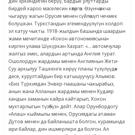
дин эркиндигин берүү, бардык улуттарды
бирдей кароо маселесин көтөргөн. Өзүнчө акча
чыгаруу жагын Орусия менен сүйлөшүп чечмек
болушкан. Түркстандын эгемендүүлүгүн колдоп
эл катуу чыкты. 1918-жылдын башында шаардын
жами мечитинде «Кокон автономиясына»
кирген улама Шүкүркан Хазрат: «… автомчулар
жалгыз эмес, алардын артында Англия турат.
Ошолордун жардамы менен Англиянын Жети-
Суу аркылуу Ташкенге кирүү планы түзүлүүдө»
десе, курултайдын бир катышуучусу Алымов:
«Биз Түркиядан Энвер-паашаны чакырабыз,
анын жана Алланын жардамы менен Кудаяр
хандын заманын кайра кайтарып, Кокон
мухтарлыгын түзөбүз» дейт. Алар Орунбордогу
«Алаш» кыймылы менен, Орусиядагы атаман
Дутов менен да байланышта болгон, курамында
ири байлар, дин ишмерлери да болгон. Ал