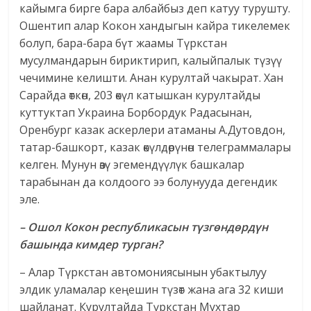
кайымга бирге бара албайбыз деп катуу турушту.
Ошентип алар Кокон хандыгын кайра тикелемек
болуп, бара-бара бүт жаамы Түркстан
мусулмандарын бириктирип, калыйпалык түзүү
чечимине келишти. Анан курултай чакырат. Хан
Сарайда өткөн, 203 өкүл катышкан курултайды
куттуктап Украина Борбордук Радасынан,
Оренбург казак аскерлери атаманы А.Дутовдон,
татар-башкорт, казак өкүлдөрүнөн телеграммалары
келген. Мунун өзү эгемендүүлүк башкалар
тарабынан да колдоого ээ болунууда дегендик
эле.
– Ошол Кокон республикасын түзгөндөрдүн
башында кимдер турган?
– Алар Түркстан автомониясынын убактылуу
элдик уламалар кеңешин түзөт жана ага 32 киши
шайланат. Курултайда Түркстан Мухтар