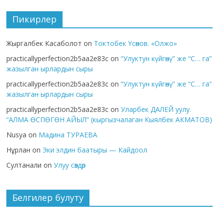
Пикирлер
Жыргалбек Касаболот
on
Токтобек Үсөнов. «Олжо»
practicallyperfection2b5aa2e83c
on
“Улуктун күйгөнү” же “С… га”
жазылган ырлардын сыры
practicallyperfection2b5aa2e83c
on
“Улуктун күйгөнү” же “С… га”
жазылган ырлардын сыры
practicallyperfection2b5aa2e83c
on
Уларбек ДАЛЕЙ уулу.
“АЛМА ӨСПӨГӨН АЙЫЛ” (кыргызчалаган Кыялбек АКМАТОВ)
Nusya
on
Мадина ТУРАЕВА
Нұрлан
on
Эки элдин баатыры — Кайдоол
Султанали
on
Улуу сөздөр
Белгилер булуту