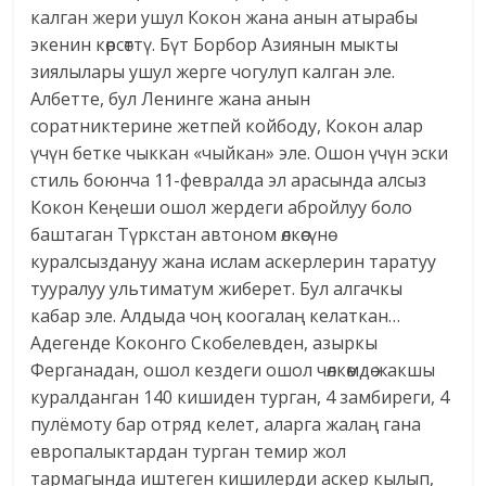
калган жери ушул Кокон жана анын атырабы
экенин көрсөттү. Бүт Борбор Азиянын мыкты
зиялылары ушул жерге чогулуп калган эле.
Албетте, бул Ленинге жана анын
соратниктерине жетпей койбоду, Кокон алар
үчүн бетке чыккан «чыйкан» эле. Ошон үчүн эски
стиль боюнча 11-февралда эл арасында алсыз
Кокон Кеңеши ошол жердеги абройлуу боло
баштаган Түркстан автоном өлкөсүнө
куралсыздануу жана ислам аскерлерин таратуу
тууралуу ультиматум жиберет. Бул алгачкы
кабар эле. Алдыда чоң коогалаң келаткан…
Адегенде Коконго Скобелевден, азыркы
Ферганадан, ошол кездеги ошол чөлкөмдө жакшы
куралданган 140 кишиден турган, 4 замбиреги, 4
пулёмоту бар отряд келет, аларга жалаң гана
европалыктардан турган темир жол
тармагында иштеген кишилерди аскер кылып,