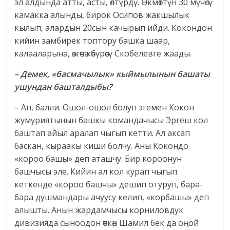
эл алдында атты, асты, өлтүрдү. Өкмөттүн 30 мүчөсү
камакка алынды, бирок Осипов жакшылык
кылып, алардын 20сын качырып ийди. Кокондон
кийин замбирек топтору башка шаар,
калааларына, өзгөчө көбүрөөгү Скобелевге жаады.
– Демек, «басмачылык» кыймылынын башаты
ушундан башталдыбы?
– Ап, балли. Ошол-ошол болуп эгемен Кокон
жумуриятынын башкы командачысы Эргеш кол
баштап айыл аралап чыгып кетти. Ал аксап
баскан, кыраакы киши болчу. Аны Кокондо
«короо башы» деп аташчу. Бир короонун
башчысы эле. Кийин ал кол курап чыгып
кеткенде «короо башчы» дешип отуруп, бара-
бара душмандары ачуусу келип, «корбашы» деп
алышты. Анын жардамчысы корниловдук
дивизияда сыноодон өткөн Шамил бек да оңой