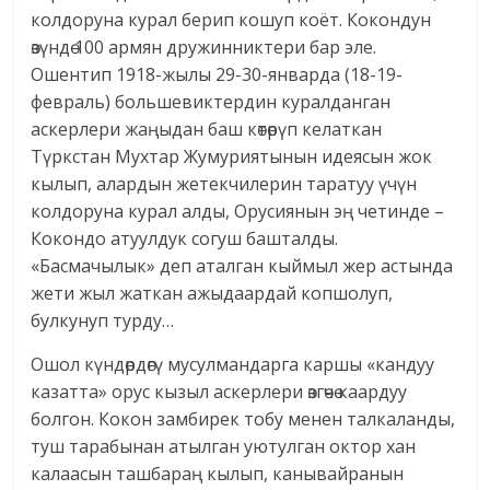
колдоруна курал берип кошуп коёт. Кокондун
өзүндө 100 армян дружинниктери бар эле.
Ошентип 1918-жылы 29-30-январда (18-19-
февраль) большевиктердин куралданган
аскерлери жаңыдан баш көтөрүп келаткан
Түркстан Мухтар Жумуриятынын идеясын жок
кылып, алардын жетекчилерин таратуу үчүн
колдоруна курал алды, Орусиянын эң четинде –
Кокондо атуулдук согуш башталды.
«Басмачылык» деп аталган кыймыл жер астында
жети жыл жаткан ажыдаардай копшолуп,
булкунуп турду…
Ошол күндөрдөгү мусулмандарга каршы «кандуу
казатта» орус кызыл аскерлери өзгөчө каардуу
болгон. Кокон замбирек тобу менен талкаланды,
туш тарабынан атылган уютулган октор хан
калаасын ташбараң кылып, канывайранын