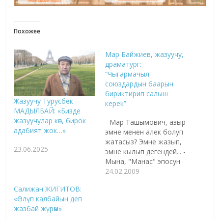
Похожее
Мар Байжиев, жазуучу,
драматург:
“Чыгармачыл
союздардын баарын
бириктирип салыш
Жазуучу Турусбек
керек”
МАДЫЛБАЙ: «Бизде
жазуучулар көп, бирок
- Мар Ташымович, азыр
адабият жок…»
эмне менен алек болуп
жатасыз? Эмне жазып,
23.06.2025
эмне кылып дегендей... -
Мына, "Манас" эпосун
орусчага которуп,
24.02.2009
китеп кылып даярдап
Салижан ЖИГИТОВ:
койдум. Буюрса,
«Өлүп калбайын деп
жакынкы күндөрдө чыгып
жазбай жүрөм»
калат. Муну айрымдар