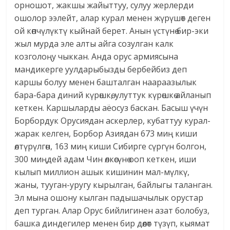
орношот, жакшы жайыттуу, сулуу жерлерди
ошолор ээлейт, алар курал менен жүрүшөт деген
ой көпчүлүктү кыйнай берет. Анын үстүнө бир-эки
жыл мурда эле алты айга созулган калк
козголоңу чыккан. Анда орус армиясына
мандикерге уулдарыбызды бербейбиз деп
каршы болуу менен башталган наараазылык
бара-бара диний күрөшкө, улуттук күрөшкө айланып
кеткен. Каршыларды аёосуз баскан. Басыш үчүн
Борбордук Орусиядан аскерлер, кубаттуу курал-
жарак келген, Борбор Азиядан 673 миң киши
өлтүрүлгөн, 163 миң киши Сибирге сүргүн болгон,
300 миңдей адам Чин өлкөсүнө ооп кеткен, иши
кылып миллион ашык кишинин мал-мүлкү,
жаны, тууган-уругу кырылган, байлыгы таланган.
Эл мына ошону кылган падышачылык орустар
деп турган. Алар Орус бийлигинен азат болобуз,
башка диндегилер менен бир дөөлөт түзүп, кыямат