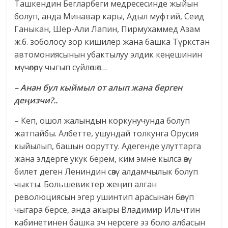
Ташкендин Бегларбеги медресесинде жыйын
болуп, анда Минавар кары, Адыл муфтий, Сеид
Ганыкан, Шер-Али Лапин, Пирмухаммед Азам
ж.б. зоболосу зор кишилер жана башка Түркстан
автомониясынын убактылуу элдик кеңешинин
мүчөлөрү чыгып сүйлөшөт…
– Анан бул кыймыл от алып жана берген
деңизчи?..
– Кеп, ошол жалындын коркунучунда болуп
жатпайбы. Албетте, ушундай толкунга Орусия
кыйылып, башын оорутту. Адегенде улуттарга
жана элдерге укук берем, ким эмне кылса өзү
билет деген Лениндин сөзү алдамчылык болуп
чыкты. Большевиктер жеңип алган
революциясын эгер ушинтип арасынан бөлүп
чыгара берсе, анда акыры Владимир Ильчтин
кабинетинен башка эч нерсеге ээ боло албасын