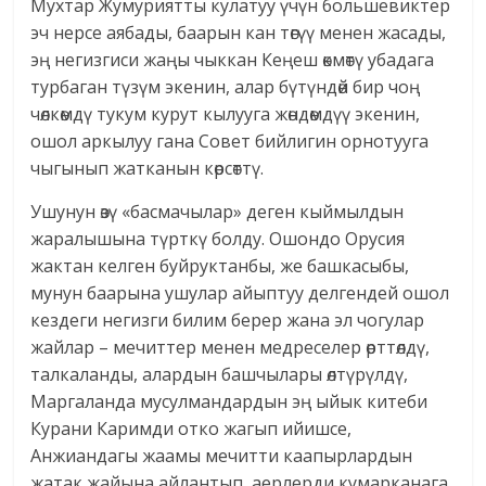
Мухтар Жумуриятты кулатуу үчүн большевиктер
эч нерсе аябады, баарын кан төгүү менен жасады,
эң негизгиси жаңы чыккан Кеңеш өкмөтү убадага
турбаган түзүм экенин, алар бүтүндөй бир чоң
чөлкөмдү тукум курут кылууга жөндөмдүү экенин,
ошол аркылуу гана Совет бийлигин орнотууга
чыгынып жатканын көрсөттү.
Ушунун өзү «басмачылар» деген кыймылдын
жаралышына түрткү болду. Ошондо Орусия
жактан келген буйруктанбы, же башкасыбы,
мунун баарына ушулар айыптуу делгендей ошол
кездеги негизги билим берер жана эл чогулар
жайлар – мечиттер менен медреселер өрттөлдү,
талкаланды, алардын башчылары өлтүрүлдү,
Маргаланда мусулмандардын эң ыйык китеби
Курани Каримди отко жагып ийишсе,
Анжиандагы жаамы мечитти каапырлардын
жатак жайына айлантып, аерлерди кумарканага,