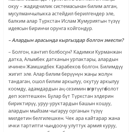
окуу – жадидчилик системасынан билим алган,
мусулманчылыкка астейдил берилгендер эле,
балким алар Түркстан Ислам Жумуриятын түзүү
идеясын биринчи орунга койгондур.
– Алардын арасында кыргыздар болгон эмеспи?
– Болгон, кантип болбосун? Кадимки Курманжан
датка, Алымбек датканын урпактары, алардын
ичинен Жамшидбек Карабеков болгон. Билимдүү
жигит эле. Алар билим берүүнүн жаңы жолун
тандаган, ошол билим аркылуу, окутуу аркылуу
коомду, адамдардын аң-сезимин өзгөртүүгө болот
деп эсептешкен. Булар бүт Түркстан элдерин
бириктирүү, уруу-уруктардын башын кошуу,
алардын мыйзам чыгаруу органын түзүү
милдетин белгилешкен. Чек ара кайтарар жана
ички тартипти чыңдоочу улуттук армия куруу,