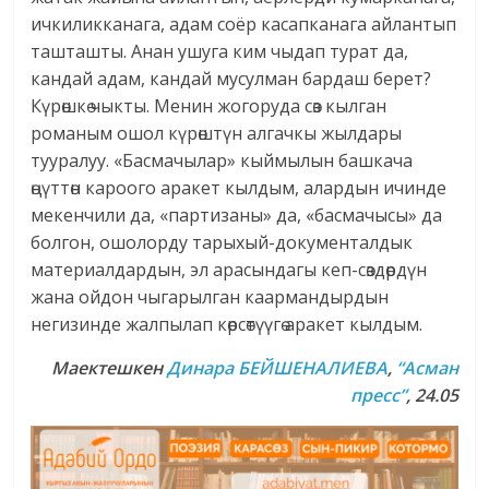
ичкиликканага, адам соёр касапканага айлантып
ташташты. Анан ушуга ким чыдап турат да,
кандай адам, кандай мусулман бардаш берет?
Күрөшкө чыкты. Менин жогоруда сөз кылган
романым ошол күрөштүн алгачкы жылдары
тууралуу. «Басмачылар» кыймылын башкача
өңүттөн кароого аракет кылдым, алардын ичинде
мекенчили да, «партизаны» да, «басмачысы» да
болгон, ошолорду тарыхый-документалдык
материалдардын, эл арасындагы кеп-сөздөрдүн
жана ойдон чыгарылган каармандырдын
негизинде жалпылап көрсөтүүгө аракет кылдым.
Маектешкен
Динара БЕЙШЕНАЛИЕВА
,
“Асман
пресс”
, 24.05