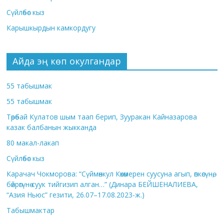
Сүйлөбөс кыз
Карышкырдын камкордугу
Айда эң көп окулгандар
55 табышмак
55 табышмак
Төрөбай Кулатов шым таап берип, Зууракан Кайназарова
казак балбанын жыкканда
80 макал-лакап
Сүйлөбөс кыз
Карачач Чокморова: “Сүймөнкул Көкөмерен суусуна агып, өпкөсүнө,
бөйрөгүнө суук тийгизип алган…” (Динара БЕЙШЕНАЛИЕВА,
“Азия Ньюс” гезити, 26.07–17.08.2023-ж.)
Табышмактар